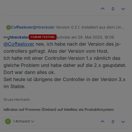
0
Coffeelover
@
htrecksler
Version 0.2.1. Installiert aus dem Link
C
aus dem 1. Posting.
htrecksler
schrieb am
29. Mai 2020, 18:09
FORUM TESTING
zuletzt editiert von
Offline
@
Coffeelover
nee, ich habe nach der Version des js-
controllers gefragt. Also der Version vom Host.
Ich hatte mit einer Controller-Version 1.x nämlich das
gleiche Problem und habe daher auf die 2.x geupdatet.
Dort war dann alles ok.
Seit heute ist übrigens der Controller in der Version 3.x
im Stable.
Gruss Hermann
ioBroker auf Proxmox (Debian) auf IntelNuc als Produktivsystem
C
1 Antwort
0