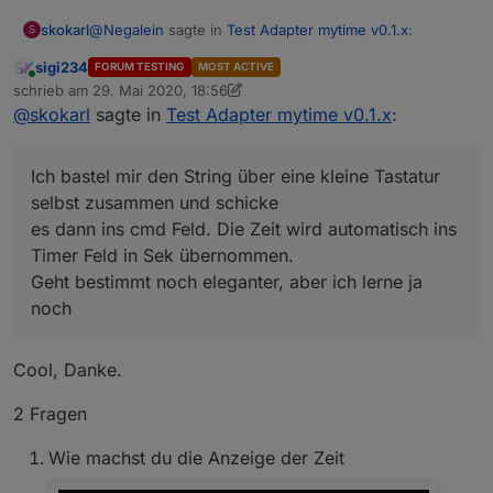
@
Negalein
sagte in
Test Adapter mytime v0.1.x
:
skokarl
S
sigi234
FORUM TESTING
MOST ACTIVE
Online
mit welchem Widget könnt ich direkt eine Zeit
schrieb am
29. Mai 2020, 18:56
zuletzt editiert von sigi234
eingeben (zB 1 Stunde, 12 Minuten, 3 Sekunden)?
@
skokarl
sagte in
Test Adapter mytime v0.1.x
:
Ich bastel mir den String über eine kleine Tastatur
selbst zusammen und schicke
Mit
jqui - ctrl - Input Datetime
wird der
es dann ins cmd Feld. Die Zeit wird automatisch ins
cmd-DP nicht befüllt.
Ich bastel mir den String über eine kleine Tastatur
Timer Feld in Sek übernommen.
selbst zusammen und schicke
Geht bestimmt noch eleganter, aber ich lerne ja noch
es dann ins cmd Feld. Die Zeit wird automatisch ins
Timer Feld in Sek übernommen.
Geht bestimmt noch eleganter, aber ich lerne ja
noch
Cool, Danke.
2 Fragen
Wie machst du die Anzeige der Zeit