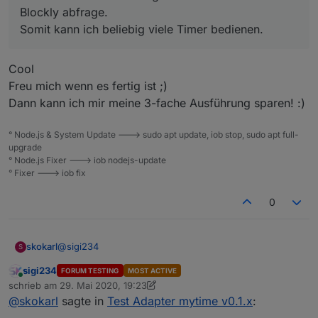
Blockly abfrage.
Somit kann ich beliebig viele Timer bedienen.
Cool
Freu mich wenn es fertig ist ;)
Dann kann ich mir meine 3-fache Ausführung sparen! :)
° Node.js & System Update ---> sudo apt update, iob stop, sudo apt full-
upgrade
° Node.js Fixer ---> iob nodejs-update
° Fixer ---> iob fix
0
@
sigi234
skokarl
S
sigi234
FORUM TESTING
MOST ACTIVE
1.) die Zeit ist das myTime Countdown Plain Widget von
Online
schrieb am
29. Mai 2020, 19:23
@
OliverIO
zuletzt editiert von sigi234
@
skokarl
sagte in
Test Adapter mytime v0.1.x
:
2.)