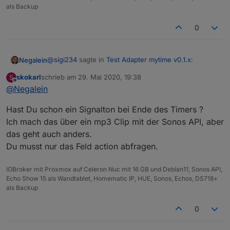
als Backup
0
@
sigi234
sagte in
Test Adapter mytime v0.1.x
:
Negalein
skokarl
schrieb am
29. Mai 2020, 19:38
S
zuletzt editiert von
Offline
@
Negalein
Wenn ich mehrere Timer habe kann ich immer
nur einen Timer schalten, geht das auch mit
obs einfacher geht weiß ich nicht.
mehreren?
Hast Du schon ein Signalton bei Ende des Timers ?
Ich hab zB für 3 Timer 3 Blocklys und je 3x die DP.
Ich mach das über ein mp3 Clip mit der Sonos API, aber
Das Ziffernwidget dann auch 3x.
das geht auch anders.
Du musst nur das Feld action abfragen.
IOBroker mit Proxmox auf Celeron Nuc mit 16 GB und Debian11, Sonos API,
Echo Show 15 als Wandtablet, Homematic IP, HUE, Sonos, Echos, DS718+
als Backup
0