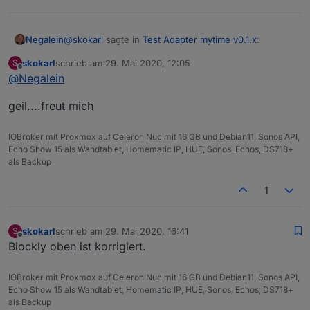
@
skokarl
sagte in
Test Adapter mytime v0.1.x
:
Negalein
skokarl
schrieb am
29. Mai 2020, 12:05
S
zuletzt editiert von
Offline
@
Negalein
Wie kommst Du auf die 2 ?
geil....freut mich
Im Blockly von dir ist Timer und Timer2
IOBroker mit Proxmox auf Celeron Nuc mit 16 GB und Debian11, Sonos API,
Echo Show 15 als Wandtablet, Homematic IP, HUE, Sonos, Echos, DS718+
Löschen darfst Du die falls Option nicht.
als Backup
dachte ich mir schon. :) werde es auf 1 Timer ändern.
1
sorry wenn ich da was falsch exportiert hatte.
skokarl
schrieb am
29. Mai 2020, 16:41
S
zuletzt editiert von
Offline
Blockly oben ist korrigiert.
Kein Problem, ist kein Weltuntergang.
IOBroker mit Proxmox auf Celeron Nuc mit 16 GB und Debian11, Sonos API,
Funktioniert perfekt! Danke nochmals
Echo Show 15 als Wandtablet, Homematic IP, HUE, Sonos, Echos, DS718+
als Backup