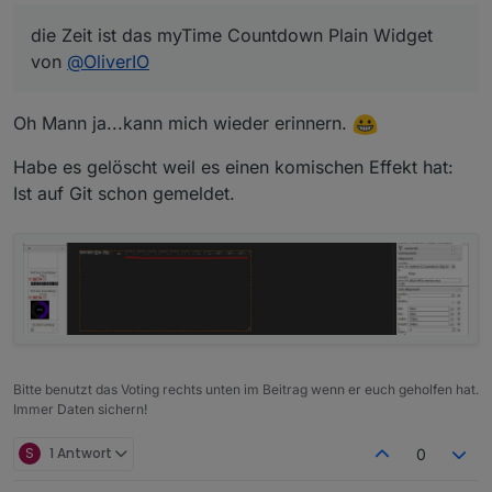
Ich hab ein Testscript, aber das ist noch nicht fertig,
die Zeit ist das myTime Countdown Plain Widget
weil ich auch gerne als Timer heute 20:15 (Tatort :-))
einstellen möchte. Jedenfalls setze ich über das
von
@
OliverIO
anklicken des Timer Widgets eine Zahl die ich in
Blockly abfrage.
Somit kann ich beliebig viele Timer bedienen.
Oh Mann ja...kann mich wieder erinnern.
Habe es gelöscht weil es einen komischen Effekt hat:
Ist auf Git schon gemeldet.
Bitte benutzt das Voting rechts unten im Beitrag wenn er euch geholfen hat.
Immer Daten sichern!
S
1 Antwort
0