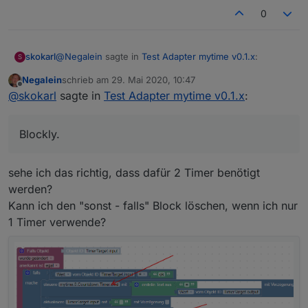
Spoiler
0
@
Negalein
sagte in
Test Adapter mytime v0.1.x
:
skokarl
S
Negalein
schrieb am
29. Mai 2020, 10:47
zuletzt editiert von
Offline
Würdest du einen Export vom Widget und Blockly
@
skokarl
sagte in
Test Adapter mytime v0.1.x
:
teilen?
Natürlich.
Blockly.
Ich hab Material Design Buttons benutzt.
Widget
sehe ich das richtig, dass dafür 2 Timer benötigt
werden?
Spoiler
Kann ich den "sonst - falls" Block löschen, wenn ich nur
1 Timer verwende?
Blockly.
Du benötigst zwei Datenpunkte, input, output,....beides
String
Spoiler