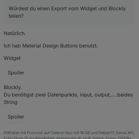
Cool
es dann ins cmd Feld.
Würdest du einen Export vom Widget und Blockly
Würdest du einen Export vom Widget und Blockly
teilen?
teilen?
Natürlich.
Ich hab Material Design Buttons benutzt.
Widget
Spoiler
Blockly.
Du benötigst zwei Datenpunkte, input, output,....beides
String
Spoiler
IOBroker mit Proxmox auf Celeron Nuc mit 16 GB und Debian11, Sonos API,
Echo Show 15 als Wandtablet, Homematic IP, HUE, Sonos, Echos, DS718+