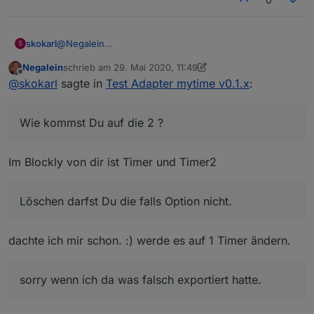
@
Negalein
skokarl
S
Nein.
Negalein
schrieb am
29. Mai 2020, 11:49
Nur ein Timer. Wie kommst Du auf die 2 ? Hab ich das
zuletzt editiert von Negalein
Offline
@
skokarl
sagte in
Test Adapter mytime v0.1.x
:
falsche exportiert ?
Die Unterscheidung ist lediglich ob die Eingabe ein OK,
ein CLR, oder sonstiges war.
Wie kommst Du auf die 2 ?
Mach mal aus Deinem Timer2 ein Timer. Löschen darfst
Du die falls Option nicht.
Guck Dir oben das Blockly Bild nochmal an.
Im Blockly von dir ist Timer und Timer2
Ich habe Scripts für zwei Timer, sorry wenn ich da was
falsch exportiert hatte.
Löschen darfst Du die falls Option nicht.
Input nimmt die Eingabe und setzt es in Output nur
zusammen.
dachte ich mir schon. :) werde es auf 1 Timer ändern.
sorry wenn ich da was falsch exportiert hatte.