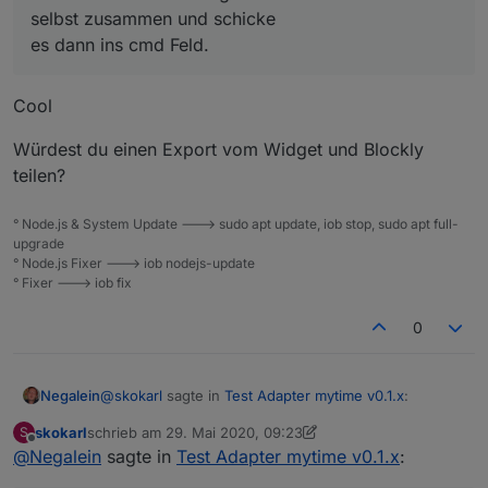
es dann ins cmd Feld. Die Zeit wird automatisch ins
cmd-DP nicht befüllt.
selbst zusammen und schicke
Timer Feld in Sek übernommen.
es dann ins cmd Feld.
Geht bestimmt noch eleganter, aber ich lerne ja noch
Cool
Würdest du einen Export vom Widget und Blockly
teilen?
° Node.js & System Update ---> sudo apt update, iob stop, sudo apt full-
upgrade
° Node.js Fixer ---> iob nodejs-update
° Fixer ---> iob fix
0
@
skokarl
sagte in
Test Adapter mytime v0.1.x
:
Negalein
skokarl
schrieb am
29. Mai 2020, 09:23
S
zuletzt editiert von skokarl
Offline
@
Negalein
sagte in
Ich bastel mir den String über eine kleine
Test Adapter mytime v0.1.x
:
Tastatur selbst zusammen und schicke