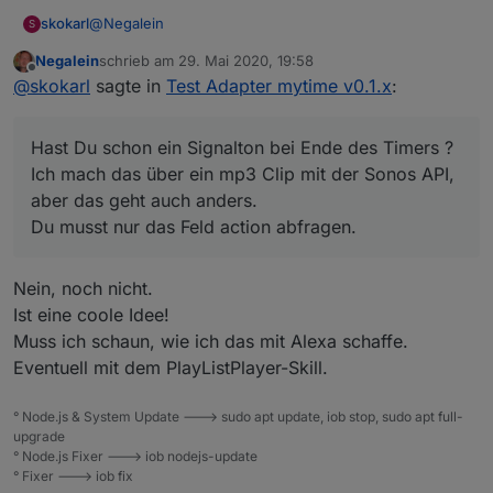
@
Negalein
skokarl
S
Negalein
schrieb am
29. Mai 2020, 19:58
Hast Du schon ein Signalton bei Ende des Timers ?
zuletzt editiert von
Offline
@
skokarl
sagte in
Test Adapter mytime v0.1.x
:
Ich mach das über ein mp3 Clip mit der Sonos API, aber
das geht auch anders.
Du musst nur das Feld action abfragen.
Hast Du schon ein Signalton bei Ende des Timers ?
Ich mach das über ein mp3 Clip mit der Sonos API,
aber das geht auch anders.
Du musst nur das Feld action abfragen.
Nein, noch nicht.
Ist eine coole Idee!
Muss ich schaun, wie ich das mit Alexa schaffe.
Eventuell mit dem PlayListPlayer-Skill.
° Node.js & System Update ---> sudo apt update, iob stop, sudo apt full-
upgrade
° Node.js Fixer ---> iob nodejs-update
° Fixer ---> iob fix