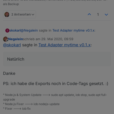
als Backup
2 Antworten
1
@
Negalein
sagte in
Test Adapter mytime v0.1.x
:
skokarl
S
Negalein
schrieb am
29. Mai 2020, 09:59
zuletzt editiert von
Offline
Würdest du einen Export vom Widget und Blockly
@
skokarl
sagte in
Test Adapter mytime v0.1.x
:
teilen?
Natürlich.
Natürlich
Ich hab Material Design Buttons benutzt.
Widget
Danke
PS: ich habe die Exports noch in Code-Tags gesetzt. :)
Spoiler
° Node.js & System Update ---> sudo apt update, iob stop, sudo apt full-
Blockly.
upgrade
Du benötigst zwei Datenpunkte, input, output,....beides
° Node.js Fixer ---> iob nodejs-update
String
° Fixer ---> iob fix