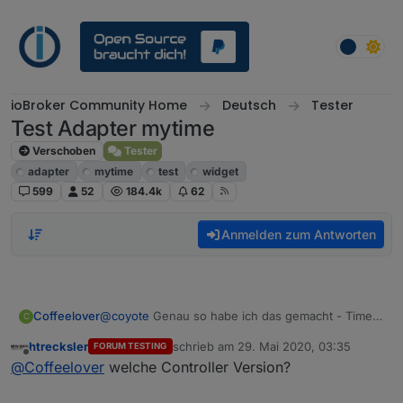
Weiter zum Inhalt
ioBroker Community Home
Deutsch
Tester
Test Adapter mytime
Verschoben
Tester
adapter
mytime
test
widget
599
52
184.4k
62
Anmelden zum Antworten
Coffeelover
@
coyote
Genau so habe ich das gemacht - Timer
C
mit und ohne 0 eingetragen. Ergebnis
htrecksler
schrieb am
29. Mai 2020, 03:35
FORUM TESTING
unverändert. Mal den Host neu starten.
zuletzt editiert von
Offline
@
Coffeelover
welche Controller Version?