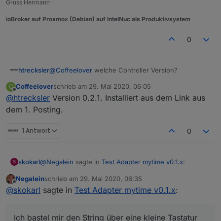
Gruss Hermann
ioBroker auf Proxmox (Debian) auf IntelNuc als Produktivsystem
0
htrecksler
@
Coffeelover
welche Controller Version?
Coffeelover
schrieb am
29. Mai 2020, 06:05
C
zuletzt editiert von
Offline
@
htrecksler
Version 0.2.1. Installiert aus dem Link aus
dem 1. Posting.
1 Antwort
0
@
Negalein
sagte in
Test Adapter mytime v0.1.x
:
skokarl
S
Negalein
schrieb am
29. Mai 2020, 06:35
zuletzt editiert von
Offline
mit welchem Widget könnt ich direkt eine Zeit
@
skokarl
sagte in
Test Adapter mytime v0.1.x
:
eingeben (zB 1 Stunde, 12 Minuten, 3 Sekunden)?
Ich bastel mir den String über eine kleine Tastatur
selbst zusammen und schicke
Mit
jqui - ctrl - Input Datetime
wird der
Ich bastel mir den String über eine kleine Tastatur