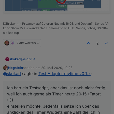
IOBroker mit Proxmox auf Celeron Nuc mit 16 GB und Debian11, Sonos API,
Echo Show 15 als Wandtablet, Homematic IP, HUE, Sonos, Echos, DS718+
als Backup
2 Antworten
2
@
sigi234
skokarl
S
Negalein
schrieb am
29. Mai 2020, 19:23
1.) die Zeit ist das myTime Countdown Plain Widget von
zuletzt editiert von
Offline
@
skokarl
sagte in
Test Adapter mytime v0.1.x
:
@
OliverIO
2.)
Ich hab ein Testscript, aber das ist noch nicht fertig,
Ich hab ein Testscript, aber das ist noch nicht fertig,
weil ich auch gerne als Timer heute 20:15 (Tatort :-))
weil ich auch gerne als Timer heute 20:15 (Tatort
einstellen möchte. Jedenfalls setze ich über das
:-))
anklicken des Timer Widgets eine Zahl die ich in
einstellen möchte. Jedenfalls setze ich über das
Blockly abfrage.
anklicken des Timer Widgets eine Zahl die ich in
Somit kann ich beliebig viele Timer bedienen.