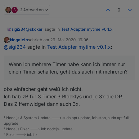
S
2 Antworten
0
@
skokarl
sagte in
Test Adapter mytime v0.1.x
:
sigi234
Negalein
schrieb am
29. Mai 2020, 19:06
zuletzt editiert von
Offline
Ich bastel mir den String über eine kleine Tastatur
@
sigi234
sagte in
Test Adapter mytime v0.1.x
:
selbst zusammen und schicke
Cool, Danke.
es dann ins cmd Feld. Die Zeit wird automatisch
Wenn ich mehrere Timer habe kann ich immer nur
ins Timer Feld in Sek übernommen.
2 Fragen
Geht bestimmt noch eleganter, aber ich lerne ja
einen Timer schalten, geht das auch mit mehreren?
noch
Wie machst du die Anzeige der Zeit
obs einfacher geht weiß ich nicht.
Ich hab zB für 3 Timer 3 Blocklys und je 3x die DP.
Das Ziffernwidget dann auch 3x.
° Node.js & System Update ---> sudo apt update, iob stop, sudo apt full-
upgrade
° Node.js Fixer ---> iob nodejs-update
° Fixer ---> iob fix