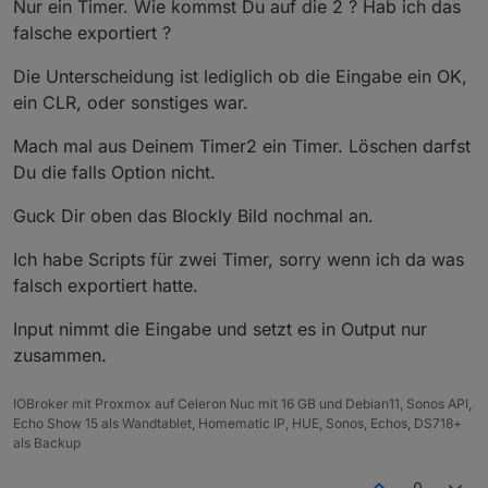
Nur ein Timer. Wie kommst Du auf die 2 ? Hab ich das
werden?
falsche exportiert ?
Kann ich den "sonst - falls" Block löschen, wenn ich
nur 1 Timer verwende?
Die Unterscheidung ist lediglich ob die Eingabe ein OK,
ein CLR, oder sonstiges war.
Mach mal aus Deinem Timer2 ein Timer. Löschen darfst
Du die falls Option nicht.
Guck Dir oben das Blockly Bild nochmal an.
Ich habe Scripts für zwei Timer, sorry wenn ich da was
falsch exportiert hatte.
Input nimmt die Eingabe und setzt es in Output nur
zusammen.
IOBroker mit Proxmox auf Celeron Nuc mit 16 GB und Debian11, Sonos API,
Echo Show 15 als Wandtablet, Homematic IP, HUE, Sonos, Echos, DS718+
als Backup
0