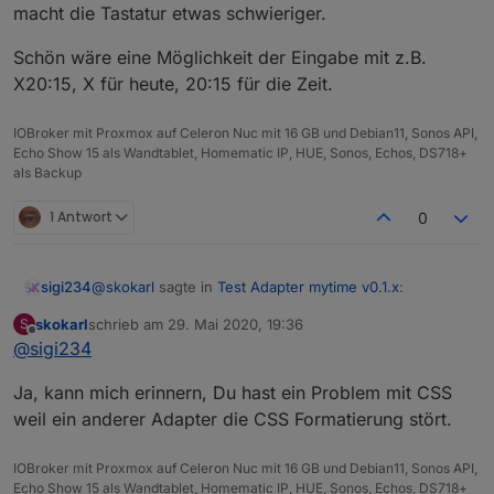
macht die Tastatur etwas schwieriger.
Schön wäre eine Möglichkeit der Eingabe mit z.B.
X20:15, X für heute, 20:15 für die Zeit.
IOBroker mit Proxmox auf Celeron Nuc mit 16 GB und Debian11, Sonos API,
Echo Show 15 als Wandtablet, Homematic IP, HUE, Sonos, Echos, DS718+
als Backup
1 Antwort
0
@
skokarl
sagte in
Test Adapter mytime v0.1.x
:
sigi234
skokarl
schrieb am
29. Mai 2020, 19:36
S
zuletzt editiert von
Offline
@
sigi234
die Zeit ist das myTime Countdown Plain Widget
von
@
OliverIO
Oh Mann ja...kann mich wieder erinnern.
Ja, kann mich erinnern, Du hast ein Problem mit CSS
weil ein anderer Adapter die CSS Formatierung stört.
Habe es gelöscht weil es einen komischen Effekt hat:
Ist auf Git schon gemeldet.
IOBroker mit Proxmox auf Celeron Nuc mit 16 GB und Debian11, Sonos API,
Echo Show 15 als Wandtablet, Homematic IP, HUE, Sonos, Echos, DS718+