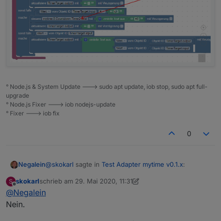
° Node.js & System Update ---> sudo apt update, iob stop, sudo apt full-
upgrade
° Node.js Fixer ---> iob nodejs-update
° Fixer ---> iob fix
0
@
skokarl
sagte in
Test Adapter mytime v0.1.x
:
Negalein
skokarl
schrieb am
29. Mai 2020, 11:31
S
zuletzt editiert von skokarl
Offline
@
Negalein
Blockly.
Nein.
sehe ich das richtig, dass dafür 2 Timer benötigt