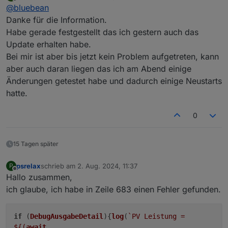
zuletzt editiert von
Offline
@
bluebean
Seitdem bekomme ich im Log lediglich noch ein
läuft's wieder. Wer also auch damit kämpft, probiert's
javascript.0

"E3DC Connection closed", keinerlei Verbindung
mal.
Danke für die Information.
2024-07-09 12:33:24.008	info	script.js.E3DC
oder Regelung mehr.
Habe gerade festgestellt das ich gestern auch das
(
Info: das Release liefert im Wesentlichen zwei neue
Update erhalten habe.
e3dc-rscp.0

Features: zum einen kann man jetzt auch die Batterie
Bei mir ist aber bis jetzt kein Problem aufgetreten, kann
2024-07-09 12:33:23.157	warn	Unknown tag: t
für die Ladung gegenüber der Wallbox priorisieren
und dafür dann auch einen SOC einstellen, bis zu
aber auch daran liegen das ich am Abend einige
e3dc-rscp.0

dem das gelten soll. Zu anderen kann man jetzt für
Änderungen getestet habe und dadurch einige Neustarts
2024-07-09 12:33:21.162	warn	Unknown tag: t
dynamische Strompreise einstellen, dass die Batterie
hatte.
unter einem Preislimit geladen wird bis zu einem
e3dc-rscp.0

eiunstellbaren SOC - und dieses kann man für jeden
Monat einzeln definieren
.)
0
15 Tagen später
psrelax
schrieb am
2. Aug. 2024, 11:37
P
zuletzt editiert von
Offline
Hallo zusammen,
ich glaube, ich habe in Zeile 683 einen Fehler gefunden.
if
(
DebugAusgabeDetail
){
log
(
`PV Leistung =
${(
await