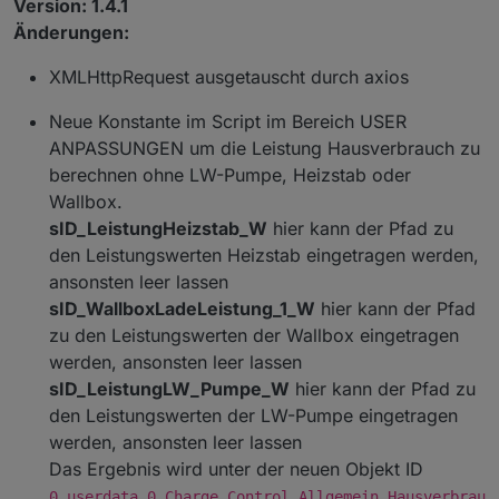
ORuessel leider nicht testen.
Batterie freigegeben und nicht mehr gestoppt, bis
Version: 1.4.1
Aktivierung(true/false), Ziel-SOC und evtl. die
Bei Fehler oder weiteren wünschen, bitte ein neues
die Batterie leer ist.
Änderungen:
Ladestärke(Watt). Ist evtl hilfreich, wenn benutzer
Issues auf Github eröffnen
Die ständige Neuberechnung des Batterie SOC
deines Scripts etwas manuell machen wollen.
führte zu ständigem Ein- und Ausschalten der
XMLHttpRequest ausgetauscht durch axios
Entladeleistung.
Neue Konstante im Script im Bereich USER
Neue Objekt ID
ANPASSUNGEN um die Leistung Hausverbrauch zu
"0_userdata.0.Charge_Control.USER_ANPASSUNGE
N.10_ScriptHausverbrauch". Wenn das Script
berechnen ohne LW-Pumpe, Heizstab oder
"Hausverbrauch" zusammen mit dem Script "my-pv
Wallbox.
Heizstab" für den Heizstab verwendet wird, dann
sID_LeistungHeizstab_W
hier kann der Pfad zu
bitte auf true setzen.
Script "Hausverbrauch" und "my-pv Heizstab"
den Leistungswerten Heizstab eingetragen werden,
wurden von ORuessel Programmier und sind beide
ansonsten leer lassen
auch auf Github zu finden. Danke schon mal für
sID_WallboxLadeLeistung_1_W
hier kann der Pfad
deine Hilfe :-)
zu den Leistungswerten der Wallbox eingetragen
Neue Objekt ID
werden, ansonsten leer lassen
"0_userdata.0.Charge_Control.USER_ANPASSUNGE
sID_LeistungLW_Pumpe_W
hier kann der Pfad zu
N.10_ScriptTibber". Vorbereitung für Tibber, aktuell
den Leistungswerten der LW-Pumpe eingetragen
noch nicht umgesetzt.
werden, ansonsten leer lassen
Geänderte Objekt ID
Das Ergebnis wird unter der neuen Objekt ID
"0_userdata.0.Charge_Control.USER_ANPASSUNGE
0_userdata.0.Charge_Control.Allgemein.Hausverbrau
N.10_DebugAusgabeDetail". Die LOG-Ausgabe zur