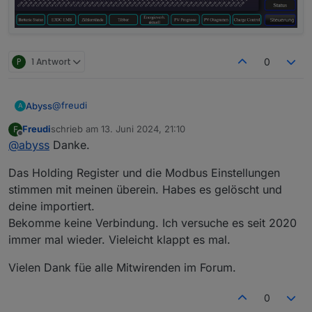
P
1 Antwort
0
@
freudi
Abyss
A
Freudi
schrieb am
13. Juni 2024, 21:10
F
Hi,
zuletzt editiert von
Offline
@
abyss
Danke.
anbei mein "TSV-Auszug" vom Holding Register des
Heizstabs:
_address	name	description	unit	
Das Holding Register und die Modbus Einstellungen
41001	Power	Power (R/W)	W
Hier noch der Screenshot von den Modbus
41002	Temp1	Temp1 (R)	°C	
stimmen mit meinen überein. Habes es gelöscht und
Einstellungen:
41003	WW1_Temp_max	WW1 Temp
deine importiert.
41004	Status	Status (R)	
Bekomme keine Verbindung. Ich versuche es seit 2020
41005	Power_timeout	Power ti
immer mal wieder. Vieleicht klappt es mal.
41006	Boost_mode	Boost mo
41007	WW1_Temp_min	WW1 Temp
41008	Boost_time_1_start	Bo
Vielen Dank füe alle Mitwirenden im Forum.
41009	Boost_time_1_stop	Boo
41010	Hour	Actual Time Hour
0
41011	Minute	Actual Time M