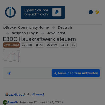
Weiter zum Inhalt
ioBroker Community Home
Deutsch
Skripten / Logik
JavaScript
E3DC Hauskraftwerk steuern
JavaScript
3.6k
73
2.1m
64
Anmelden zum Antworten
Hallo
@
arnod
,
azzkikrboy
ArnoD
schrieb am
12. Juni 2024, 20:59
A
danke für die schnelle Antwort. Ich habe gerade
zuletzt editiert von