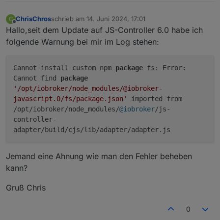
41012	Second	Actual Time S
41013	Boost_activate	Boost_a
ChrisChros
schrieb am
14. Juni 2024, 17:01
C
zuletzt editiert von
41014	AC_ELWA_2_Number	AC-E
Offline
Hallo,seit dem Update auf JS-Controller 6.0 habe ich
41015	max_Power	max_Power
folgende Warnung bei mir im Log stehen:
41016	tempchip	tempchip (R
Hoffe das hilft dir weiter.
41017	Control_Firmware_Versi
41018	PS_firmware_version	PS
Cannot install custom npm
package
fs: Error:
41019	AAC-ELWA-2_serial_number
Cannot find
package
41020	AAC-ELWA-2_serial_number
'/opt/iobroker/node_modules/@iobroker-
41021	AAC-ELWA-2_serial_number
41022	AAC-ELWA-2_serial_number
javascript.0/fs/package.json'
imported from
41023	AAC-ELWA-2_serial_number_
/opt/iobroker/node_modules/
@iobroker
/js-
41024	AAC-ELWA-2_serial_number_
controller-
41025	AAC-ELWA-2_serial_number_
adapter/build/cjs/lib/adapter/adapter.js
41026	AAC-ELWA-2_serial_number_
41027	Boost_time_2_start	Bo
41028	Boost_time_2_stop	Boo
Jemand eine Ahnung wie man den Fehler beheben
41029	Control_Firmware_sub_Ve
kann?
41030	Control_Firmware_Update_
41031	Temp2	Temp 2 (R)	°C
Gruß Chris
41054	Legionellen_interval	Le
41055	Legionellen_start	Legi
0
41056	Legionellen_temp	Legio
41057	Legionellen_mode	Legi