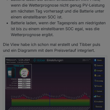
Ich gehe davon aus, dass nicht nur ich so etwas gut
bereitstellen (ist aber Pfusch -> der allerdings
wenn die Wetterprognose nicht genug PV-Leistung
gebrauchen kann.
funktioniert).
Wäre schön, wenn ihr das professionell
implementieren könnt.
am nächsten Tag vorhersagt und die Batterie unter
Vielen Dank schonmal :-)
einem einstellbaren SOC ist.
Batterie laden, wenn der Tagespreis am niedrigsten
ist bis zu einem einstellbaren SOC egal, was die
Wetterprognose ergibt.
Die View habe ich schon mal erstellt und Tibber puls
und ein Diagramm mit dem Preisverlauf integriert.