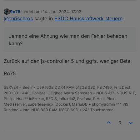
Ro75
schrieb am
14. Juni 2024, 17:02
zuletzt editiert von
Offline
@
chrischros
sagte in
E3DC Hauskraftwerk steuern
:
Jemand eine Ahnung wie man den Fehler beheben
kann?
Zurück auf den js-controller 5 und ggfs. weniger Beta.
Ro75.
SERVER = Beelink U59 16GB DDR4 RAM 512GB SSD, FB 7490, FritzDect
200+301+440, ConBee II, Zigbee Aqara Sensoren + NOUS A1Z, NOUS A1T,
Philips Hue ** ioBroker, REDIS, influxdb2, Grafana, PiHole, Plex-
Mediaserver, paperless-ngx (Docker), MariaDB + phpmyadmin *** VIS-
Runtime = Intel NUC 8GB RAM 128GB SSD + 24" Touchscreen
0