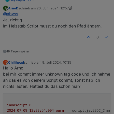
Super, danke für die Info.
ArnoD
schrieb am
20. Juni 2024, 12:57
A
Dann werd ich das Hausverbrauchsscript mal wieder
Nur zur Vollständigkeit, der vom Hausverbrauchsscript
zuletzt editiert von ArnoD
Offline
@
abyss
entfernen. ;)
genutzt Datenpunkt
"0_userdata.0.Heizung.E3DC.Hausverbrauch_ohne_Heiz
Ja, richtig.
stab" ist somit auch überflüssig und kann gelöscht
Im Heizstab Script musst du noch den Pfad ändern.
werden?
0
19 Tagen später
Chilihead
schrieb am
9. Juli 2024, 10:35
C
zuletzt editiert von
Offline
Hallo Arno,
bei mir kommt immer unknown tag code und ich nehme
an das es von deinem Script kommt, sonst hab ich
nichts laufen. Hattest du das schon mal?
javascript.0
2024-07-09 12:33:54.004	
warn
script.js.E3DC_Charg