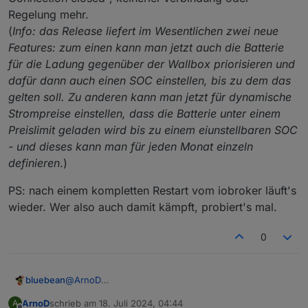
e3dc-rscp.0
Regelung mehr.
e3dc-rscp.0

2024-07-09 12:33:25.165	
warn
Unknown tag:
tagCode
(
Info: das Release liefert im Wesentlichen zwei neue
2024-07-09 12:33:33.196	warn	Unknown tag: t
Features: zum einen kann man jetzt auch die Batterie
javascript.0
e3dc-rscp.0

für die Ladung gegenüber der Wallbox priorisieren und
2024-07-09 12:33:24.008	
warn
script.js.E3DC_Charg
2024-07-09 12:33:31.166	warn	Unknown tag: t
dafür dann auch einen SOC einstellen, bis zu dem das
javascript.0
gelten soll. Zu anderen kann man jetzt für dynamische
javascript.0

2024-07-09 12:33:24.008	
info
script.js.E3DC_Charg
2024-07-09 12:33:30.015	warn	script.js.E3DC
Strompreise einstellen, dass die Batterie unter einem
Preislimit geladen wird bis zu einem eiunstellbaren SOC
e3dc-rscp.0
javascript.0

- und dieses kann man für jeden Monat einzeln
2024-07-09 12:33:30.015	info	script.js.E3DC
2024-07-09 12:33:23.157	
warn
Unknown tag:
tagCode
definieren
.)
e3dc-rscp.0

e3dc-rscp.0
2024-07-09 12:33:29.167	warn	Unknown tag: t
PS: nach einem kompletten Restart vom iobroker läuft's
2024-07-09 12:33:21.162	
warn
Unknown tag:
tagCode
wieder. Wer also auch damit kämpft, probiert's mal.
e3dc-rscp.0

e3dc-rscp.0
2024-07-09 12:33:27.167	warn	Unknown tag: t
2024-07-09 12:33:19.155	
warn
Unknown tag:
tagCode
0
e3dc-rscp.0

2024-07-09 12:33:25.165	warn	Unknown tag: t
@
ArnoD
bluebean
javascript.0

Letzte Nach hab ich ein neues E3DC-Update für
ArnoD
schrieb am
18. Juli 2024, 04:44
A
2024-07-09 12:33:24.008	warn	script.js.E3DC
mein S10 Pro bekommen auf Version P10_2024_024.
PS: nach einem kompletten Restart vom iobroker