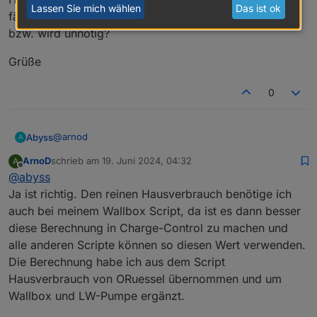
den Leistungswerten Heizstab eingetragen
Lassen Sie mich wählen
Das ist ok
fällt somit das separate "Hausverbrauch" Script weg
werden, ansonsten leer lassen
bzw. wird unnötig?
sID_WallboxLadeLeistung_1_W
hier kann der Pfad
zu den Leistungswerten der Wallbox eingetragen
werden, ansonsten leer lassen
Grüße
sID_LeistungLW_Pumpe_W
hier kann der Pfad zu
den Leistungswerten der LW-Pumpe eingetragen
0
werden, ansonsten leer lassen
Das Ergebnis wird unter der neuen Objekt ID
0_userdata.0.Charge_Control.Allgemein.H
@
arnod
Abyss
A
ausverbrauch
eingetragen. -
Issue #3
ArnoD
schrieb am
19. Juni 2024, 04:32
A
Vielen Dank für das Update.
Objekt ID
zuletzt editiert von
Offline
@
abyss
0_userdata.0.Charge_Control.Allgemein.A
Sehe ich das richtig, da du die Berechnung des "reinen"
kt_Berechnete_Ladeleistung_W
enthält nun
Ja ist richtig. Den reinen Hausverbrauch benötige ich
Hausverbrauchs jetzt in Charge-Control integriert hast,
den vom Script Charge-Control eingestellte
auch bei meinem Wallbox Script, da ist es dann besser
fällt somit das separate "Hausverbrauch" Script weg
Ladeleistung und nicht mehr die berechnete
Grüße
diese Berechnung in Charge-Control zu machen und
bzw. wird unnötig?
Ladeleistung um die Batterie auf 100% zu laden.
alle anderen Scripte können so diesen Wert verwenden.
Die Berechnung habe ich aus dem Script
Hausverbrauch von ORuessel übernommen und um
Wallbox und LW-Pumpe ergänzt.