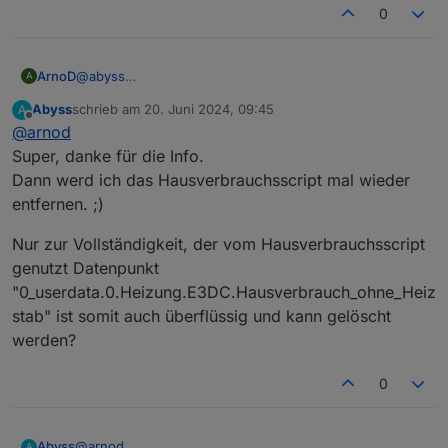
0
ArnoD
@
abyss
A
Ja ist richtig. Den reinen Hausverbrauch benötige ich
Abyss
schrieb am
20. Juni 2024, 09:45
A
auch bei meinem Wallbox Script, da ist es dann besser
zuletzt editiert von
Offline
@
arnod
diese Berechnung in Charge-Control zu machen und
alle anderen Scripte können so diesen Wert
Super, danke für die Info.
verwenden.
Dann werd ich das Hausverbrauchsscript mal wieder
Die Berechnung habe ich aus dem Script
entfernen. ;)
Hausverbrauch von ORuessel übernommen und um
Wallbox und LW-Pumpe ergänzt.
Nur zur Vollständigkeit, der vom Hausverbrauchsscript
genutzt Datenpunkt
"0_userdata.0.Heizung.E3DC.Hausverbrauch_ohne_Heiz
stab" ist somit auch überflüssig und kann gelöscht
werden?
0
@
arnod
Abyss
A