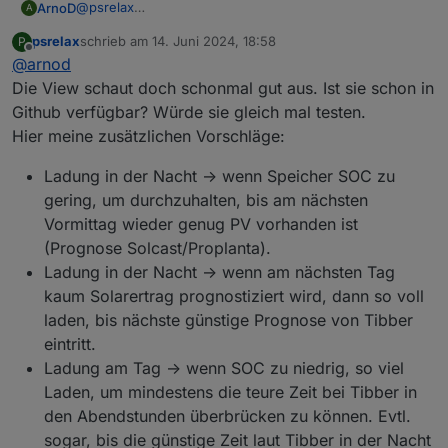
@
psrelax
ArnoD
A
Was wären aus deiner Sicht noch sinnvolle Funktionen
psrelax
schrieb am
14. Juni 2024, 18:58
P
für Tibber ?
Batterie laden bei einem einstellbaren min. Preis,
zuletzt editiert von
Offline
@
arnod
Aktuell habe ich folgende Funktionen vorgesehen:
Die View habe ich schon mal erstellt und Tibber puls
wenn die Wetterprognose nicht genug PV-
und ein Diagramm mit dem Preisverlauf integriert.
Leistung am nächsten Tag vorhersagt und die
Die View schaut doch schonmal gut aus. Ist sie schon in
Batterie unter einem einstellbaren SOC ist.
Github verfügbar? Würde sie gleich mal testen.
Batterie laden, wenn der Tagespreis am
Hier meine zusätzlichen Vorschläge:
niedrigsten ist bis zu einem einstellbaren SOC
egal, was die Wetterprognose ergibt.
Ladung in der Nacht -> wenn Speicher SOC zu
gering, um durchzuhalten, bis am nächsten
Vormittag wieder genug PV vorhanden ist
(Prognose Solcast/Proplanta).
Ladung in der Nacht -> wenn am nächsten Tag
kaum Solarertrag prognostiziert wird, dann so voll
laden, bis nächste günstige Prognose von Tibber
eintritt.
Ladung am Tag -> wenn SOC zu niedrig, so viel
Laden, um mindestens die teure Zeit bei Tibber in
den Abendstunden überbrücken zu können. Evtl.
sogar, bis die günstige Zeit laut Tibber in der Nacht