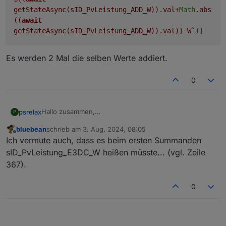
getStateAsync(sID_PvLeistung_ADD_W)).val+
Math
.abs
((
await
getStateAsync(sID_PvLeistung_ADD_W)).val)}
W`
)}
Es werden 2 Mal die selben Werte addiert.
0
Hallo zusammen,
psrelax
P
ich glaube, ich habe in Zeile 683 einen Fehler
bluebean
schrieb am
3. Aug. 2024, 08:05
gefunden.
zuletzt editiert von
Offline
Ich vermute auch, dass es beim ersten Summanden
Es werden 2 Mal die selben Werte addiert.
sID_PvLeistung_E3DC_W heißen müsste... (vgl. Zeile
367).
0