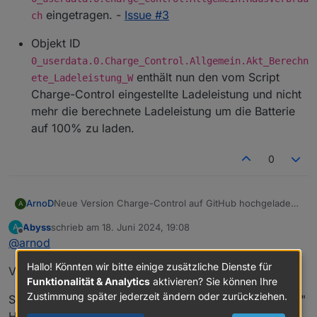
eingetragen. -
Fehlersuche wurde geändert, um mir die Hilfe aus
Issue #3
ch
der Ferne zu erleichtern. Es gibt jetzt zwei LOG-
Stufen DebugAusgabe, um den
Objekt ID
Programmdurchlauf zu logen und
0_userdata.0.Charge_Control.Allgemein.Akt_Berechn
DebugAusgabeDetail, um auch die Werte und
enthält nun den vom Script
ete_Ladeleistung_W
Einstellungen im Logfile auszugeben. Die Objekt ID
Charge-Control eingestellte Ladeleistung und nicht
10_LogAusgabeRegelung entfällt somit.
mehr die berechnete Ladeleistung um die Batterie
Kleinere Fehler behoben und Script aufgeräumt,
auf 100% zu laden.
bin aber noch nicht fertig, da ist noch einiges zu
bereinigen.
0
Neue Version Charge-Control auf GitHub hochgeladen.
ArnoD
A
Version: 1.4.1
Abyss
schrieb am
18. Juni 2024, 19:08
A
Änderungen:
XMLHttpRequest ausgetauscht durch axios
zuletzt editiert von
Offline
@
arnod
Neue Konstante im Script im Bereich USER
Hallo! Könnten wir bitte einige zusätzliche Dienste für
ANPASSUNGEN um die Leistung Hausverbrauch
Vielen Dank für das Update.
Funktionalität & Analytics
aktivieren? Sie können Ihre
zu berechnen ohne LW-Pumpe, Heizstab oder
Wallbox.
Zustimmung später jederzeit ändern oder zurückziehen.
Sehe ich das richtig, da du die Berechnung des "reinen"
sID_LeistungHeizstab_W
hier kann der Pfad zu
Hausverbrauchs jetzt in Charge-Control integriert hast,