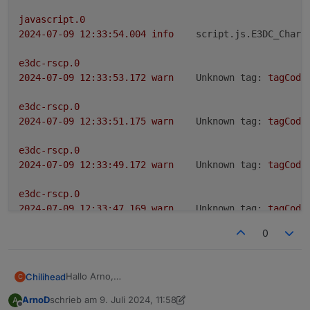
javascript.0
2024-07-09 12:33:54.004	
info
script.js.E3DC_Charg
e3dc-rscp.0
2024-07-09 12:33:53.172	
warn
Unknown tag:
tagCode
e3dc-rscp.0
2024-07-09 12:33:51.175	
warn
Unknown tag:
tagCode
e3dc-rscp.0
2024-07-09 12:33:49.172	
warn
Unknown tag:
tagCode
e3dc-rscp.0
2024-07-09 12:33:47.169	
warn
Unknown tag:
tagCode
0
e3dc-rscp.0
2024-07-09 12:33:45.165	
warn
Unknown tag:
tagCode
Hallo Arno,
Chilihead
C
javascript.0
bei mir kommt immer unknown tag code und ich
2024-07-09 12:33:45.004	
warn
script.js.E3DC_Charg
ArnoD
schrieb am
9. Juli 2024, 11:58
A
nehme an das es von deinem Script kommt, sonst
zuletzt editiert von ArnoD
7. Sept. 2024, 14:04
Offline