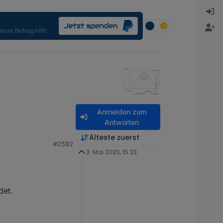
Anmelden zum
Antworten
Älteste zuerst
#2592
3. Mai 2020, 15:23
: More than 300 schedules registered. Check your scrip
et state for astro time "night"

det.