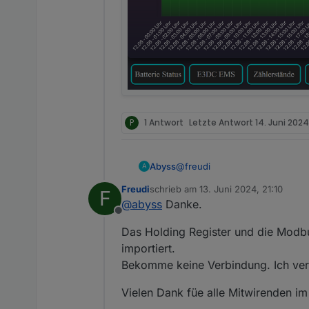
P
1 Antwort
Letzte Antwort
14. Juni 2024
@
freudi
Abyss
A
Freudi
schrieb am
13. Juni 2024, 21:10
F
Hi,
zuletzt editiert von
@
abyss
Danke.
anbei mein "TSV-Auszug" vom 
Offline
_address	name	de
Das Holding Register und die Modbu
41001	Power	P
Hier noch der Screenshot von
41002	Temp1	T
importiert.
41003	WW1_Temp
Bekomme keine Verbindung. Ich vers
41004	Status
41005	Power_ti
Vielen Dank füe alle Mitwirenden i
41006	Boost_m