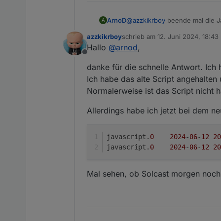
ArnoD
@
azzkikrboy
beende mal die Ja
A
Das Script verwendet keine 30
azzkikrboy
schrieb am
12. Juni 2024, 18:43
Wenn du am Script nichts verä
zuletzt editiert von
Hallo
@
arnod
,
Eventuell wurde das Script me
Offline
danke für die schnelle Antwort. Ich
Ich habe das alte Script angehalten 
Normalerweise ist das Script nicht 
Allerdings habe ich jetzt bei dem n
javascript.
0
2024
-
06
-
12
20
javascript.
0
2024
-
06
-
12
20
Mal sehen, ob Solcast morgen noch f