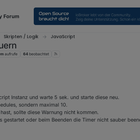
y Forum
Skripten / Logik
JavaScript
uern
0m
aufrufe
64
beobachtet
n Meldungen in meinem Log gefunden.
ipt Instanz und warte 5 sek. und starte diese neu.
edules, sondern maximal 10.
6-12 10:53:06.072	warn	script.js.common.Charge_Control
6-12 00:00:01.024	error	[sunTimeSchedules] Unable to s
 hast, sollte diese Warnung nicht kommen.
 sein
s gestartet oder beim Beenden die Timer nicht sauber been