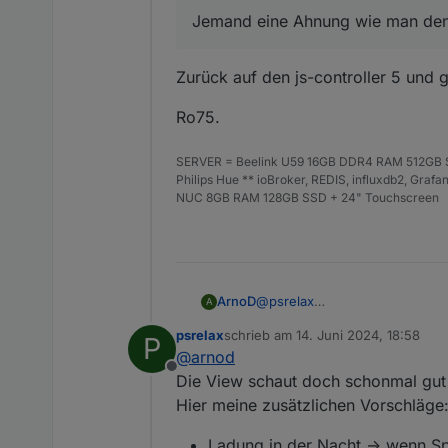
41031	Temp2	T
Jemand eine Ahnung wie man den
41054	Legionell
41055	Legionel
41056	Legionel
Zurück auf den js-controller 5 und 
41057	Legionel
Ro75.
SERVER = Beelink U59 16GB DDR4 RAM 512GB SS
Philips Hue ** ioBroker, REDIS, influxdb2, Gra
NUC 8GB RAM 128GB SSD + 24" Touchscreen
@
psrelax
ArnoD
A
Was wären aus deiner Sicht no
psrelax
schrieb am
14. Juni 2024, 18:58
P
Aktuell habe ich folgende Fun
Batterie laden bei einem
zuletzt editiert von
@
arnod
Die View habe ich schon mal er
vorhersagt und die Batter
Offline
Batterie laden, wenn der
Die View schaut doch schonmal gut a
ergibt.
Hier meine zusätzlichen Vorschläge
Ladung in der Nacht -> wenn Sp