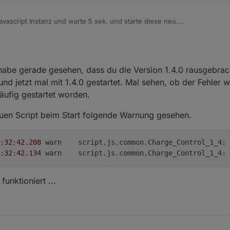
vascript Instanz und warte 5 sek. und starte diese neu.
0 schedules, sondern maximal 10.
ndert hast, sollte diese Warnung nicht kommen.
hrmals gestartet oder beim Beenden die Timer nicht sauber beendet.
 habe gerade gesehen, dass du die Version 1.4.0 rausgebrac
und jetzt mal mit 1.4.0 gestartet. Mal sehen, ob der Fehler
häufig gestartet worden.
euen Script beim Start folgende Warnung gesehen.
:
32
:
42.208
	warn	script.js.common.Charge_Control_1_4:
:
32
:
42.134
	warn	script.js.common.Charge_Control_1_4:
unktioniert ...