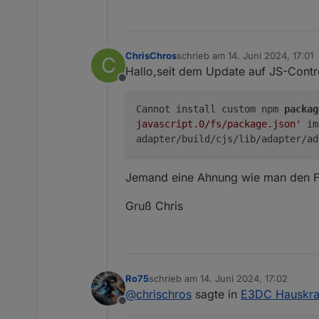
41007	WW1_Temp
41008	Boost_ti
41009	Boost_ti
41010	Hour	Act
ChrisChros
schrieb am
14. Juni 2024, 17:01
41011	Minute	
C
zuletzt editiert von
Hallo,seit dem Update auf JS-Contr
41012	Second	
41013	Boost_ac
Offline
41014	AC_ELWA_
Cannot install custom npm
packag
41015	max_Po
javascript.0/fs/package.json'
imp
41016	tempchi
41017	Control_
adapter/build/cjs/lib/adapter/ad
41018	PS_firmw
41019	AAC-ELWA-
Jemand eine Ahnung wie man den F
41020	AAC-ELWA-
41021	AAC-ELWA-
Gruß Chris
41022	AAC-ELWA-
41023	AAC-ELWA-2
41024	AAC-ELWA-2
41025	AAC-ELWA-2
41026	AAC-ELWA-2
41027	Boost_ti
Ro75
schrieb am
14. Juni 2024, 17:02
zuletzt editiert von
41028	Boost_ti
@
chrischros
sagte in
E3DC Hauskraf
41029	Control_F
Offline
Hoffe das hilft dir weiter.
41030	Control_F