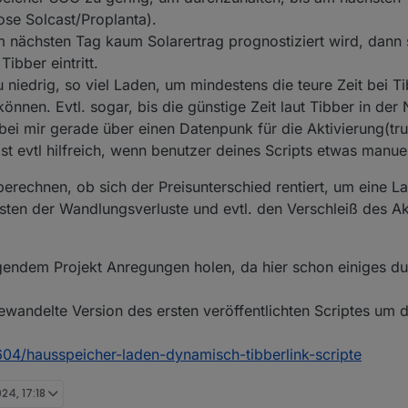
se Solcast/Proplanta).
 nächsten Tag kaum Solarertrag prognostiziert wird, dann s
ibber eintritt.
iedrig, so viel Laden, um mindestens die teure Zeit bei Ti
nen. Evtl. sogar, bis die günstige Zeit laut Tibber in der 
ei mir gerade über einen Datenpunk für die Aktivierung(tru
 Ist evtl hilfreich, wenn benutzer deines Scripts etwas manu
uberechnen, ob sich der Preisunterschied rentiert, um eine 
osten der Wandlungsverluste und evtl. den Verschleiß des A
lgendem Projekt Anregungen holen, da hier schon einiges du
ewandelte Version des ersten veröffentlichten Scriptes um 
9604/hausspeicher-laden-dynamisch-tibberlink-scripte
024, 17:18