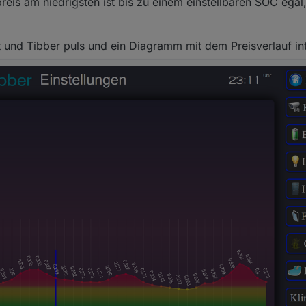
reis am niedrigsten ist bis zu einem einstellbaren SOC egal
fessionell implementieren könnt.
t und Tibber puls und ein Diagramm mit dem Preisverlauf int