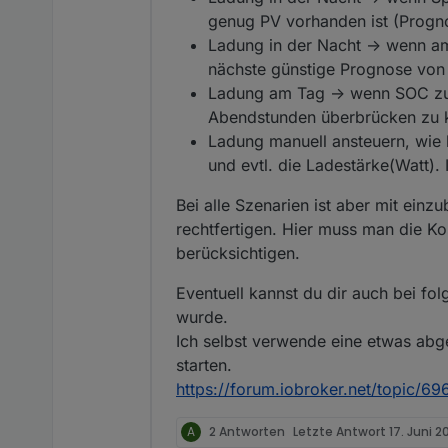
genug PV vorhanden ist (Progno
Ladung in der Nacht -> wenn am
nächste günstige Prognose von T
Ladung am Tag -> wenn SOC zu n
Abendstunden überbrücken zu kön
Ladung manuell ansteuern, wie b
und evtl. die Ladestärke(Watt).
Bei alle Szenarien ist aber mit einz
rechtfertigen. Hier muss man die K
berücksichtigen.
Eventuell kannst du dir auch bei fo
wurde.
Ich selbst verwende eine etwas abg
starten.
https://forum.iobroker.net/topic/6
A
2 Antworten
Letzte Antwort
17. Juni 2