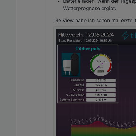
Batterie laden, wenn der Tagesp
Wäre schön, wenn ihr das pro
Vielen Dank schonmal :-)
Wetterprognose ergibt.
Die View habe ich schon mal erstell