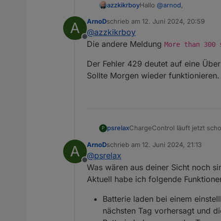
Hallo
@
arnod
,
azzkikrboy
ArnoD
schrieb am
12. Juni 2024, 20:59
A
danke für die schnelle An
zuletzt editiert von
@
azzkikrboy
Ich habe das alte Script a
Offline
Normalerweise ist das Scri
Allerdings habe ich jetzt
Die andere Meldung
More than 300 
javascript.0	2024-06
Der Fehler 429 deutet auf eine Über
Sollte Morgen wieder funktionieren.
Mal sehen, ob Solcast morg
ChargeControl läuft jetzt sch
psrelax
P
Vielen Dank dafür an den / di
ArnoD
schrieb am
12. Juni 2024, 21:13
A
Ich hätte einen Feature Reques
zuletzt editiert von
@
psrelax
Ich habe ihn zwar schon sehr 
Offline
Bitte.
Es geht darum über einen Dat
Was wären aus deiner Sicht noch sin
Mit einem weiteren Datenpunk
Aktuell habe ich folgende Funktion
Ich verwende diese Funktion,
Ich gehe davon aus, dass nic
Batterie laden bei einem einste
Bei Bedarf kann ich auch gern
nächsten Tag vorhersagt und die