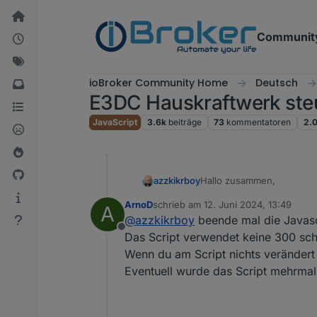
Weiter zum Inhalt
Communit
ioBroker Community Home
Deutsch
E3DC Hauskraftwerk ste
JavaScript
3.6k
beiträge
73
kommentatoren
2.
Hallo zusammen,
azzkikrboy
ArnoD
schrieb am
12. Juni 2024, 13:49
A
habe heute die folgende
zuletzt editiert von
@
azzkikrboy
beende mal die Javascr
Offline
Das Script verwendet keine 300 sch
javascript.0	2024-0
javascript.0	2024-0
Wenn du am Script nichts verändert
Gibt es Grund besorgt zu
Eventuell wurde das Script mehrmal