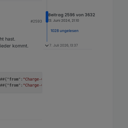
Beitrag 2596 von 3632
13. Juni 2024, 21:10
#2593
1028 ungelesen
ht hast.
 wieder kommt.
7. Juli 2026, 13:37
 ##{"
from
":
"Charge-Control"
, 
"message"
:
"-==== Error in de
 ##{"
from
":
"Charge-Control"
, 
"message"
:
"-==== Error in de