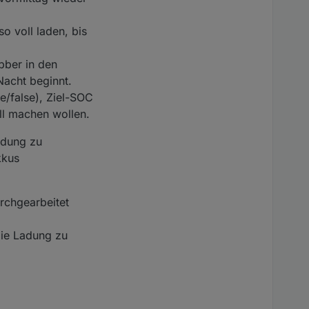
o voll laden, bis
bber in den
Nacht beginnt.
e/false), Ziel-SOC
ell machen wollen.
Ladung zu
kkus
rchgearbeitet
die Ladung zu