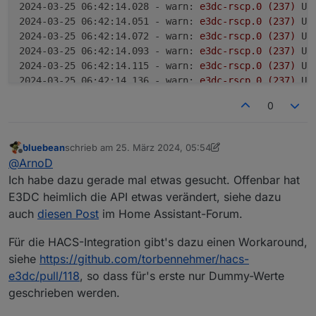
2024-03-25 06:42:14.028 - warn:
e3dc-rscp.0
(237)
Un
2024-03-25 06:42:14.051 - warn:
e3dc-rscp.0
(237)
Un
2024-03-25 06:42:14.072 - warn:
e3dc-rscp.0
(237)
Un
2024-03-25 06:42:14.093 - warn:
e3dc-rscp.0
(237)
Un
2024-03-25 06:42:14.115 - warn:
e3dc-rscp.0
(237)
Un
2024-03-25 06:42:14.136 - warn:
e3dc-rscp.0
(237)
Un
2024-03-25 06:42:14.158 - warn:
e3dc-rscp.0
(237)
Un
0
2024-03-25 06:42:14.179 - warn:
e3dc-rscp.0
(237)
Un
2024-03-25 06:42:14.200 - warn:
e3dc-rscp.0
(237)
Un
2024-03-25 06:42:14.221 - warn:
e3dc-rscp.0
(237)
Un
bluebean
schrieb am
25. März 2024, 05:54
zuletzt editiert von bluebean
2024-03-25 06:42:14.242 - warn:
e3dc-rscp.0
(237)
Un
Offline
@
ArnoD
2024-03-25 06:42:14.262 - warn:
e3dc-rscp.0
(237)
Un
Ich habe dazu gerade mal etwas gesucht. Offenbar hat
2024-03-25 06:42:14.283 - warn:
e3dc-rscp.0
(237)
Un
E3DC heimlich die API etwas verändert, siehe dazu
2024-03-25 06:42:14.303 - warn:
e3dc-rscp.0
(237)
Un
auch
diesen Post
im Home Assistant-Forum.
2024-03-25 06:42:14.324 - warn:
e3dc-rscp.0
(237)
Un
2024-03-25 06:42:14.344 - warn:
e3dc-rscp.0
(237)
Un
Für die HACS-Integration gibt's dazu einen Workaround,
2024-03-25 06:42:14.365 - warn:
e3dc-rscp.0
(237)
Un
siehe
https://github.com/torbennehmer/hacs-
2024-03-25 06:42:14.385 - warn:
e3dc-rscp.0
(237)
Un
2024-03-25 06:42:14.406 - warn:
e3dc-rscp.0
(237)
Un
e3dc/pull/118
, so dass für's erste nur Dummy-Werte
2024-03-25 06:42:14.426 - warn:
e3dc-rscp.0
(237)
Un
geschrieben werden.
2024-03-25 06:42:14.447 - warn:
e3dc-rscp.0
(237)
Un