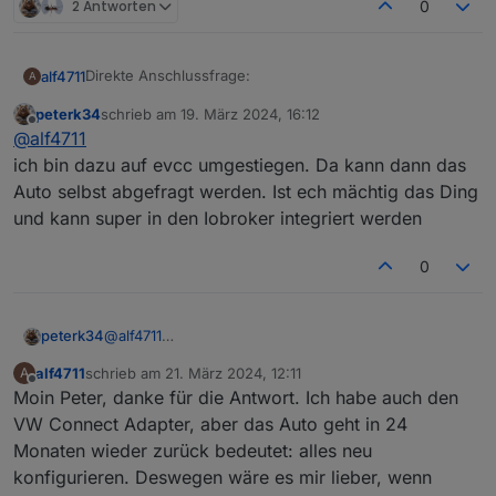
2 Antworten
0
Direkte Anschlussfrage:
alf4711
A
peterk34
schrieb am
19. März 2024, 16:12
Über den Adapter E3DC RSCP wird mir nicht angezeigt,
zuletzt editiert von
Offline
@
alf4711
wie voll das Auto geladen ist (SOC). Ich habe einen
Skoda Enyaq.
ich bin dazu auf evcc umgestiegen. Da kann dann das
Danke.
Auto selbst abgefragt werden. Ist ech mächtig das Ding
Gruß, Jörg
und kann super in den Iobroker integriert werden
0
peterk34
@
alf4711
ich bin dazu auf evcc umgestiegen. Da kann dann
alf4711
schrieb am
21. März 2024, 12:11
A
das Auto selbst abgefragt werden. Ist ech mächtig
zuletzt editiert von
Offline
Moin Peter, danke für die Antwort. Ich habe auch den
das Ding und kann super in den Iobroker integriert
werden
VW Connect Adapter, aber das Auto geht in 24
Monaten wieder zurück bedeutet: alles neu
konfigurieren. Deswegen wäre es mir lieber, wenn