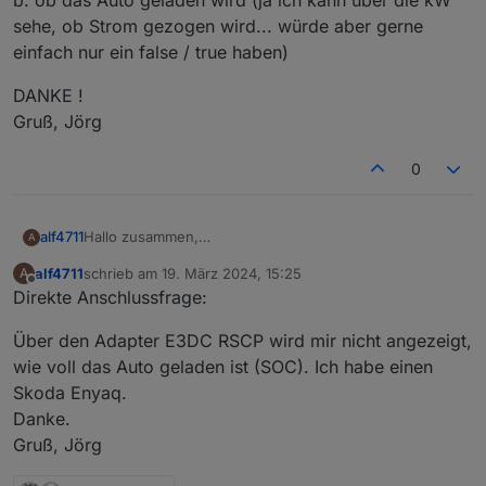
sehe, ob Strom gezogen wird... würde aber gerne
einfach nur ein false / true haben)
DANKE !
Gruß, Jörg
0
Hallo zusammen,
alf4711
A
über welchen Datenpunkt kann ich abfragen, ob
alf4711
schrieb am
19. März 2024, 15:25
A
a. das Auto mit der Wallbox verbunden ist (Stecker
zuletzt editiert von
Offline
Direkte Anschlussfrage:
gesteckt)
b. ob das Auto geladen wird (ja ich kann über die kW
DANKE !
Über den Adapter E3DC RSCP wird mir nicht angezeigt,
sehe, ob Strom gezogen wird... würde aber gerne
Gruß, Jörg
einfach nur ein false / true haben)
wie voll das Auto geladen ist (SOC). Ich habe einen
Skoda Enyaq.
Danke.
Gruß, Jörg