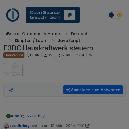
Weiter zum Inhalt
ioBroker Community Home
Deutsch
Skripten / Logik
JavaScript
E3DC Hauskraftwerk steuern
JavaScript
3.6k
73
2.1m
64
Anmelden zum Antworten
ArnoD
@
azzkikrboy
A
Nein, da gibt es keine Einstellung.
azzkikrboy
schrieb am
17. März 2024, 12:01
Das Problem ist einfach das von Script Charge Control
zuletzt editiert von azzkikrboy