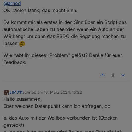
Offline
@
arnod
die Wallbox nicht geregelt wird.
Die Leistung für die Wallbox wird als Hausverbrauch
OK, vielen Dank, das macht Sinn.
einfach vom Überschuss abgezogen und der Rest in die
Batterie geladen.
Da kommt mir als erstes in den Sinn über ein Script das
Beim Hauskraftwerk passiert das gleiche, da wird der
automatische Laden zu beenden wenn ein Auto an der
Überschuss für die Wallbox verwendet, ohne dass die
WB hängt um dann das E3DC die Regelung machen zu
Laderegelung von Charge Control berücksichtigt wird.
Das bedeutet, dass zwei Steuerungen versuchen den
lassen
Überschuss zu verteilen, was natürlich nicht
funktionieren kann.
Wie habt ihr dieses "Problem" gelöst? Danke für euer
Das war auch der Grund, warum ich ein eigenes Script
Feedback.
für die Wallbox erstellt habe.
Ich habe immer noch vor, das Script anzupassen und
0
die Wallbox über den Adapter e3dc-rscp zu regeln, was
damals nicht möglich war.
Kann aber nicht sagen, wann ich mal die Zeit finde das
alf4711
schrieb am
19. März 2024, 15:22
A
in Angriff zu nehmen.
zuletzt editiert von
Offline
Hallo zusammen,
über welchen Datenpunkt kann ich abfragen, ob
a. das Auto mit der Wallbox verbunden ist (Stecker
gesteckt)
b. ob das Auto geladen wird (ja ich kann über die kW