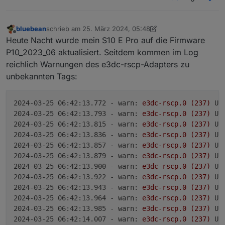
bluebean
schrieb am
25. März 2024, 05:48
zuletzt editiert von bluebean
Offline
Heute Nacht wurde mein S10 E Pro auf die Firmware
P10_2023_06 aktualisiert. Seitdem kommen im Log
reichlich Warnungen des e3dc-rscp-Adapters zu
unbekannten Tags:
2024-03-25 06:42:13.772 - warn:
e3dc-rscp.0
(237)
Un
2024-03-25 06:42:13.793 - warn:
e3dc-rscp.0
(237)
Un
2024-03-25 06:42:13.815 - warn:
e3dc-rscp.0
(237)
Un
2024-03-25 06:42:13.836 - warn:
e3dc-rscp.0
(237)
Un
2024-03-25 06:42:13.857 - warn:
e3dc-rscp.0
(237)
Un
2024-03-25 06:42:13.879 - warn:
e3dc-rscp.0
(237)
Un
2024-03-25 06:42:13.900 - warn:
e3dc-rscp.0
(237)
Un
2024-03-25 06:42:13.922 - warn:
e3dc-rscp.0
(237)
Un
2024-03-25 06:42:13.943 - warn:
e3dc-rscp.0
(237)
Un
2024-03-25 06:42:13.964 - warn:
e3dc-rscp.0
(237)
Un
2024-03-25 06:42:13.985 - warn:
e3dc-rscp.0
(237)
Un
2024-03-25 06:42:14.007 - warn:
e3dc-rscp.0
(237)
Un