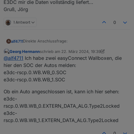
E3DC mir die Daten vollständig liefert...
Gruß, Jörg
1 Antwort
0
Direkte Anschlussfrage:
alf4711
A
Georg Hermann
schrieb am
22. März 2024, 19:39
Über den Adapter E3DC RSCP wird mir nicht angezeigt,
zuletzt editiert von Georg Hermann
Offline
@
alf4711
Ich habe zwei easyConnect Wallboxen, die
wie voll das Auto geladen ist (SOC). Ich habe einen
Skoda Enyaq.
hier den SOC der Autos melden:
Danke.
e3dc-rscp.0.WB.WB_0.SOC
Gruß, Jörg
e3dc-rscp.0.WB.WB_1.SOC
Ob ein Auto angeschlossen ist, kann ich hier sehen:
e3dc-
rscp.0.WB.WB_0.EXTERN_DATA_ALG.Type2Locked
e3dc-
rscp.0.WB.WB_1.EXTERN_DATA_ALG.Type2Locked
0