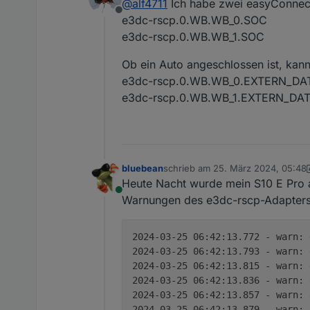
@
alf4711
Ich habe zwei easyConnect
Danke.
Offline
Gruß, Jörg
e3dc-rscp.0.WB.WB_0.SOC
e3dc-rscp.0.WB.WB_1.SOC
Ob ein Auto angeschlossen ist, kann
e3dc-rscp.0.WB.WB_0.EXTERN_DA
e3dc-rscp.0.WB.WB_1.EXTERN_DA
bluebean
schrieb am
25. März 2024, 05:48
zuletzt editiert von bluebean
Heute Nacht wurde mein S10 E Pro a
Online
Warnungen des e3dc-rscp-Adapters
2024-03-25 06:42:13.772 - warn:
2024-03-25 06:42:13.793 - warn:
2024-03-25 06:42:13.815 - warn:
2024-03-25 06:42:13.836 - warn:
2024-03-25 06:42:13.857 - warn:
2024-03-25 06:42:13.879 - warn: