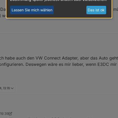
 Da kann dann das Auto selbst abgefragt werden. Ist ech m
Lassen Sie mich wählen
Das ist ok
rt werden
stiegen. Da kann dann das Auto selbst abgefragt werden. Ist ech mächt
riert werden
 Ich habe auch den VW Connect Adapter, aber das Auto geh
konfigurieren. Deswegen wäre es mir lieber, wenn E3DC mir
, 13:16
19:39
rd mir nicht angezeigt, wie voll das Auto geladen ist (SOC). Ich habe
 Hermann