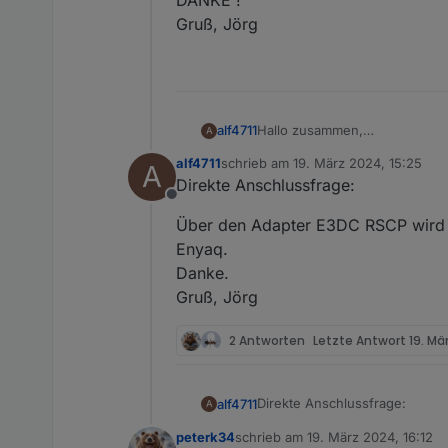
Gruß, Jörg
Hallo zusammen,
alf4711
A
über welchen Datenpunkt kann
alf4711
schrieb am
19. März 2024, 15:25
A
a. das Auto mit der Wallbox ve
zuletzt editiert von
Direkte Anschlussfrage:
b. ob das Auto geladen wird (
Offline
/ true haben)
DANKE !
Über den Adapter E3DC RSCP wird mi
Gruß, Jörg
Enyaq.
Danke.
Gruß, Jörg
2 Antworten
Letzte Antwort
19. Mä
Direkte Anschlussfrage:
alf4711
A
peterk34
schrieb am
19. März 2024, 16:12
Über den Adapter E3DC RSCP wi
zuletzt editiert von