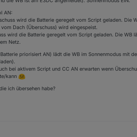
t und die WB ist am E3DC angemeldet). Sonnenmodus EIN.
ol AN:
berschuss wird die Batterie geregelt vom Script geladen. Die 
 vom Dach (Überschuss) wird eingespeist.
huss wird die Batterie geregelt vom Script geladen. Die WB
dem Netz.
atterie priorisiert AN) lädt die WB im Sonnenmodus mit de
laden).
auch bei aktivem Script und CC AN erwarten wenn Überschu
hte/kann
die ich übersehen habe?