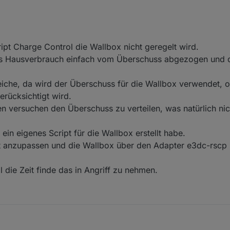
roßes Lob für die Arbeit. Das ganze Projekt ist super !!!
eine Frage zum Verhalten von CC mit WallBox (MultiConnect II).
rt schon irgendwo in den 2500+ Beiträgen, aber ich habe beim kurzen üb
ch festgestellt, was allerdings sub-optimal ist
 WB script und die WB ist am E3DC angemeldet). Sonnenmodus EIN.
ipt Charge Control die Wallbox nicht geregelt wird.
argeControl AN:
als Hausverbrauch einfach vom Überschuss abgezogen und d
tiv: bei Überschuss wird die Batterie geregelt vom Script geladen. Die WB
t vom Dach (Überschuss) wird eingespeist.
US ist, (Batterie priorisiert AN) lädt die WB im Sonnenmodus mit der va
ei Überschuss wird die Batterie geregelt vom Script geladen. Die WB läd
chußladen).
eiche, da wird der Überschuss für die Wallbox verwendet, 
 dem Netz.
ürde ich auch bei aktivem Script und CC AN erwarten wenn Überschuss
Parameter die ich übersehen habe?
rücksichtigt wird.
chte/kann
 versuchen den Überschuss zu verteilen, was natürlich nic
in eigenes Script für die Wallbox erstellt habe.
t anzupassen und die Wallbox über den Adapter e3dc-rscp 
 die Zeit finde das in Angriff zu nehmen.