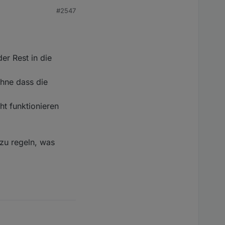
#2547
erfliegen leider nichts
er Rest in die
 aber nur mit MINIMAL
riablen Leistung (also
t mit MAXIMAL Leistung
ohne dass die
 vorhanden ist und ich
ht funktionieren
zu regeln, was