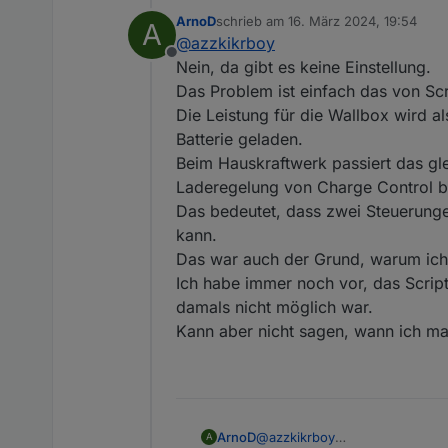
Hallo, zuerst nochmal ein g
ArnoD
schrieb am
16. März 2024, 19:54
A
Ich habe allerdings noch 
zuletzt editiert von
@
azzkikrboy
Vielleicht steht die Antwo
Offline
gefunden.
Folgendes Verhalten habe i
Nein, da gibt es keine Einstellung.
(PS: ich nutze nicht das
Das Problem ist einfach das von Scr
Bei aktiven Script und Ch
Die Leistung für die Wallbox wird 
a) Batterie priorisiert ak
Batterie geladen.
Leistung bedient. Der Res
Wenn aber ChargeControl A
b) WB priorisiert aktiv: b
wie gewünscht nur Übers
Beim Hauskraftwerk passiert das gl
und bezieht den Rest aus
Genau dieses Verhalten w
Gibt es da irgendwelche 
Laderegelung von Charge Control be
Einspeisen vermeiden mö
Das bedeutet, dass zwei Steuerungen
Vielen Dank im Voraus.
kann.
Das war auch der Grund, warum ich e
Ich habe immer noch vor, das Scrip
damals nicht möglich war.
Kann aber nicht sagen, wann ich mal
ArnoD
@
azzkikrboy
A