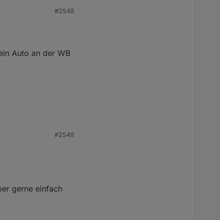
#2548
in die Batterie
ass die Laderegelung
 ein Auto an der WB
ktionieren kann.
n, was damals nicht
#2549
ber gerne einfach