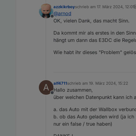
Nein, da gibt es keine Einstell
azzkikrboy
schrieb am
17. März 2024, 12:01
Das Problem ist einfach das vo
zuletzt editiert von azzkikrboy
@
arnod
Die Leistung für die Wallbox 
Offline
geladen.
OK, vielen Dank, das macht Sinn.
Beim Hauskraftwerk passiert d
von Charge Control berücksicht
Da kommt mir als erstes in den Sin
Das bedeutet, dass zwei Steue
hängt um dann das E3DC die Regel
Das war auch der Grund, warum 
Ich habe immer noch vor, das 
Wie habt ihr dieses "Problem" gelö
möglich war.
Kann aber nicht sagen, wann ic
alf4711
schrieb am
19. März 2024, 15:22
A
zuletzt editiert von
Hallo zusammen,
Offline
über welchen Datenpunkt kann ich 
a. das Auto mit der Wallbox verbund
b. ob das Auto geladen wird (ja ic
nur ein false / true haben)
DANKE !