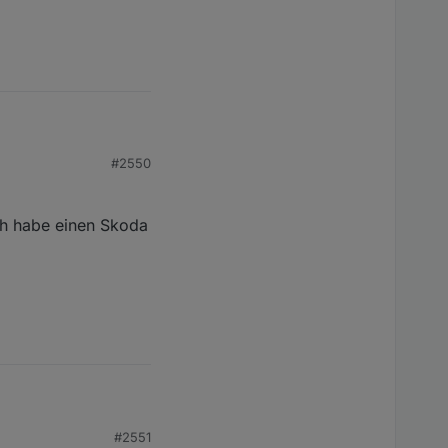
#2550
e einfach nur ein false
ch habe einen Skoda
#2551
 einen Skoda Enyaq.