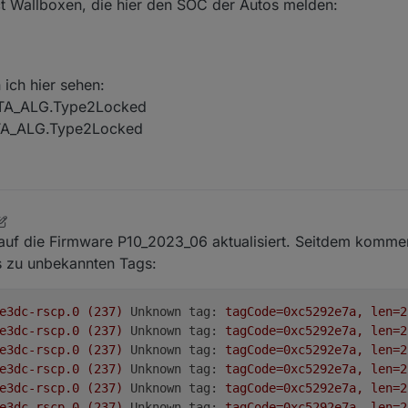
 Wallboxen, die hier den SOC der Autos melden:
 ich hier sehen:
TA_ALG.Type2Locked
TA_ALG.Type2Locked
uf die Firmware P10_2023_06 aktualisiert. Seitdem kommen
 zu unbekannten Tags:
e3dc-rscp.0
(237)
Unknown tag:
tagCode=0xc5292e7a,
len=2
e3dc-rscp.0
(237)
Unknown tag:
tagCode=0xc5292e7a,
len=2
e3dc-rscp.0
(237)
Unknown tag:
tagCode=0xc5292e7a,
len=2
e3dc-rscp.0
(237)
Unknown tag:
tagCode=0xc5292e7a,
len=2
e3dc-rscp.0
(237)
Unknown tag:
tagCode=0xc5292e7a,
len=2
e3dc-rscp.0
(237)
Unknown tag:
tagCode=0xc5292e7a,
len=2