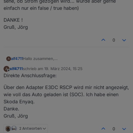
sehe, ob Strom gezogen wird... würde aber gerne
einfach nur ein false / true haben)
DANKE !
Gruß, Jörg
0
Hallo zusammen,
alf4711
A
über welchen Datenpunkt kann ich abfragen, ob
alf4711
schrieb am
19. März 2024, 15:25
A
a. das Auto mit der Wallbox verbunden ist (Stecker
zuletzt editiert von
Offline
Direkte Anschlussfrage:
gesteckt)
b. ob das Auto geladen wird (ja ich kann über die kW
DANKE !
Über den Adapter E3DC RSCP wird mir nicht angezeigt,
sehe, ob Strom gezogen wird... würde aber gerne
Gruß, Jörg
einfach nur ein false / true haben)
wie voll das Auto geladen ist (SOC). Ich habe einen
Skoda Enyaq.
Danke.
Gruß, Jörg
2 Antworten
0