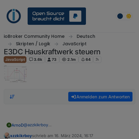
Weiter zum Inhalt
ioBroker Community Home
Deutsch
Skripten / Logik
JavaScript
E3DC Hauskraftwerk steuern
JavaScript
3.6k
73
2.1m
64
Anmelden zum Antworten
@
azzkikrboy
ArnoD
A
Ja funktioniert auch ohne 70% EEG Begrenzung.
azzkikrboy
schrieb am
16. März 2024, 16:17
Dann kannst du immer noch die Prognose und die
Bitte dann aber prüfen, ob bei der Objekt-ID
e3dc-
zuletzt editiert von