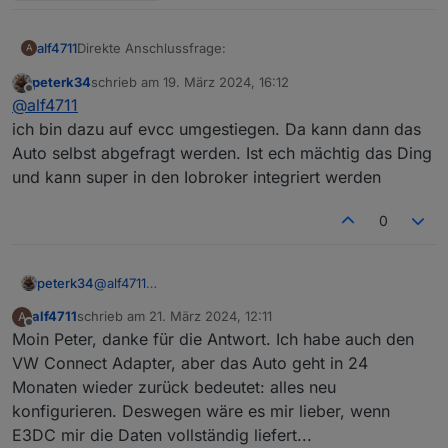
Direkte Anschlussfrage:
alf4711
A
peterk34
schrieb am
19. März 2024, 16:12
Über den Adapter E3DC RSCP wird mir nicht angezeigt,
zuletzt editiert von
Offline
@
alf4711
wie voll das Auto geladen ist (SOC). Ich habe einen
Skoda Enyaq.
ich bin dazu auf evcc umgestiegen. Da kann dann das
Danke.
Auto selbst abgefragt werden. Ist ech mächtig das Ding
Gruß, Jörg
und kann super in den Iobroker integriert werden
0
peterk34
@
alf4711
ich bin dazu auf evcc umgestiegen. Da kann dann
alf4711
schrieb am
21. März 2024, 12:11
A
das Auto selbst abgefragt werden. Ist ech mächtig
zuletzt editiert von
Offline
Moin Peter, danke für die Antwort. Ich habe auch den
das Ding und kann super in den Iobroker integriert
werden
VW Connect Adapter, aber das Auto geht in 24
Monaten wieder zurück bedeutet: alles neu
konfigurieren. Deswegen wäre es mir lieber, wenn
E3DC mir die Daten vollständig liefert...