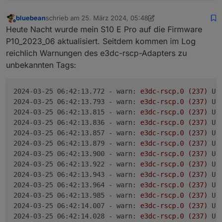
bluebean
schrieb am
25. März 2024, 05:48
zuletzt editiert von bluebean
Offline
Heute Nacht wurde mein S10 E Pro auf die Firmware
P10_2023_06 aktualisiert. Seitdem kommen im Log
reichlich Warnungen des e3dc-rscp-Adapters zu
unbekannten Tags:
2024-03-25 06:42:13.772 - warn:
e3dc-rscp.0
(237)
Un
2024-03-25 06:42:13.793 - warn:
e3dc-rscp.0
(237)
Un
2024-03-25 06:42:13.815 - warn:
e3dc-rscp.0
(237)
Un
2024-03-25 06:42:13.836 - warn:
e3dc-rscp.0
(237)
Un
2024-03-25 06:42:13.857 - warn:
e3dc-rscp.0
(237)
Un
2024-03-25 06:42:13.879 - warn:
e3dc-rscp.0
(237)
Un
2024-03-25 06:42:13.900 - warn:
e3dc-rscp.0
(237)
Un
2024-03-25 06:42:13.922 - warn:
e3dc-rscp.0
(237)
Un
2024-03-25 06:42:13.943 - warn:
e3dc-rscp.0
(237)
Un
2024-03-25 06:42:13.964 - warn:
e3dc-rscp.0
(237)
Un
2024-03-25 06:42:13.985 - warn:
e3dc-rscp.0
(237)
Un
2024-03-25 06:42:14.007 - warn:
e3dc-rscp.0
(237)
Un
2024-03-25 06:42:14.028 - warn:
e3dc-rscp.0
(237)
Un