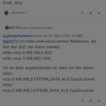
Gruß, Jörg
1 Antwort
0
Direkte Anschlussfrage:
alf4711
A
Georg Hermann
schrieb am
22. März 2024, 19:39
Über den Adapter E3DC RSCP wird mir nicht angezeigt,
zuletzt editiert von Georg Hermann
Offline
@
alf4711
Ich habe zwei easyConnect Wallboxen, die
wie voll das Auto geladen ist (SOC). Ich habe einen
Skoda Enyaq.
hier den SOC der Autos melden:
Danke.
e3dc-rscp.0.WB.WB_0.SOC
Gruß, Jörg
e3dc-rscp.0.WB.WB_1.SOC
Ob ein Auto angeschlossen ist, kann ich hier sehen:
e3dc-
rscp.0.WB.WB_0.EXTERN_DATA_ALG.Type2Locked
e3dc-
rscp.0.WB.WB_1.EXTERN_DATA_ALG.Type2Locked
0