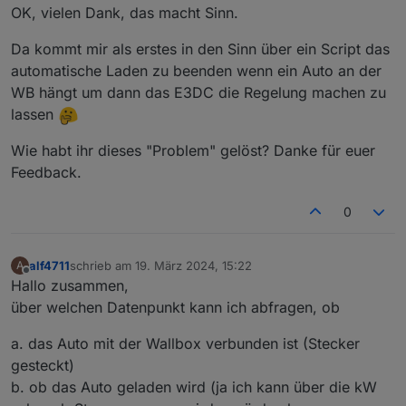
Die Leistung für die Wallbox wird als Hausverbrauch
OK, vielen Dank, das macht Sinn.
einfach vom Überschuss abgezogen und der Rest in die
Batterie geladen.
Da kommt mir als erstes in den Sinn über ein Script das
Beim Hauskraftwerk passiert das gleiche, da wird der
automatische Laden zu beenden wenn ein Auto an der
Überschuss für die Wallbox verwendet, ohne dass die
WB hängt um dann das E3DC die Regelung machen zu
Laderegelung von Charge Control berücksichtigt wird.
Das bedeutet, dass zwei Steuerungen versuchen den
lassen
Überschuss zu verteilen, was natürlich nicht
funktionieren kann.
Wie habt ihr dieses "Problem" gelöst? Danke für euer
Das war auch der Grund, warum ich ein eigenes Script
Feedback.
für die Wallbox erstellt habe.
Ich habe immer noch vor, das Script anzupassen und
0
die Wallbox über den Adapter e3dc-rscp zu regeln, was
damals nicht möglich war.
Kann aber nicht sagen, wann ich mal die Zeit finde das
alf4711
schrieb am
19. März 2024, 15:22
A
in Angriff zu nehmen.
zuletzt editiert von
Offline
Hallo zusammen,
über welchen Datenpunkt kann ich abfragen, ob
a. das Auto mit der Wallbox verbunden ist (Stecker
gesteckt)
b. ob das Auto geladen wird (ja ich kann über die kW