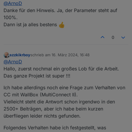
Offline
@
ArnoD
Notstromreserve nutzen und natürlich deine Batterie
rscp.0.EMS.DERATE_AT_PERCENT_VALUE
vom e3dc-
langsam auf die 100% laden.
rscp Adapter 100% drinsteht. Denn diesen Wert
Danke für den Hinweis. Ja, der Parameter steht auf
verwende ich dann im Script.
100%.
Dann ist ja alles bestens
0
azzkikrboy
schrieb am
16. März 2024, 16:48
zuletzt editiert von
Offline
@
ArnoD
Hallo, zuerst nochmal ein großes Lob für die Arbeit.
Das ganze Projekt ist super !!!
Ich habe allerdings noch eine Frage zum Verhalten von
CC mit WallBox (MultiConnect II).
Vielleicht steht die Antwort schon irgendwo in den
2500+ Beiträgen, aber ich habe beim kurzen
überfliegen leider nichts gefunden.
Folgendes Verhalten habe ich festgestellt, was