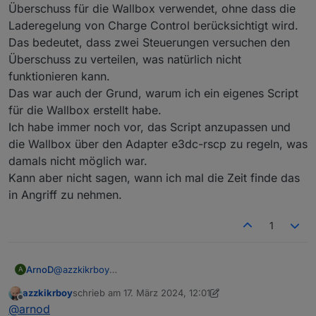
Überschuss für die Wallbox verwendet, ohne dass die
mit MAXIMAL Leistung und bezieht den Rest aus
Script und CC AN erwarten wenn Überschuss
dem Netz.
vorhanden ist und ich Einspeisen vermeiden
Laderegelung von Charge Control berücksichtigt wird.
möchte/kann
Das bedeutet, dass zwei Steuerungen versuchen den
Überschuss zu verteilen, was natürlich nicht
funktionieren kann.
Das war auch der Grund, warum ich ein eigenes Script
für die Wallbox erstellt habe.
Ich habe immer noch vor, das Script anzupassen und
die Wallbox über den Adapter e3dc-rscp zu regeln, was
damals nicht möglich war.
Kann aber nicht sagen, wann ich mal die Zeit finde das
in Angriff zu nehmen.
1
ArnoD
@
azzkikrboy
A
Nein, da gibt es keine Einstellung.
azzkikrboy
schrieb am
17. März 2024, 12:01
Das Problem ist einfach das von Script Charge Control
zuletzt editiert von azzkikrboy
Offline
@
arnod
die Wallbox nicht geregelt wird.