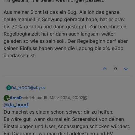
1% gestellt, mal sehen was morgen passiert.
Aus meiner Sicht ist das ein Bug. Als ich das ganze
heute manuell in Schwung gebracht habe, hat er brav
bis 70% geladen und dann gestoppt. Zur berechneten
Regelbeginnzeit hat er dann auch langsam weiter
geladen so wie es sein soll. Der Regelbeginn darf aber
keinen Einfluss haben wenn die Ladung bis x% e3dc
überlassen ist.
0
@
abyss
DA_HOOD
D
ArnoD
schrieb am
15. März 2024, 20:02
A
Das hatte ich gestern auch versucht, hatte nichts
zuletzt editiert von ArnoD
Offline
@
da_hood
geholfen. Auch die minimale Ladeleistung hatte ich
heruntergesetzt. Diese „verdächtigen“ hatte ich
Aus meiner Sicht ist das ein Bug. Als ich das ganze
Du machst es einem schon schwer dir zu helfen.
schon und eben getestet. Ich hab den Notstrom
heute manuell in Schwung gebracht habe, hat er
Es wäre gut, wenn du mal ein Screenshot von deinen
jetzt mal auf 1% gestellt, mal sehen was morgen
brav bis 70% geladen und dann gestoppt. Zur
Einstellungen und User_Anpassungen schicken würdest.
passiert.
berechneten Regelbeginnzeit hat er dann auch
Ein Diagramm, wo man die Ladeleistung und PV
langsam weiter geladen so wie es sein soll. Der