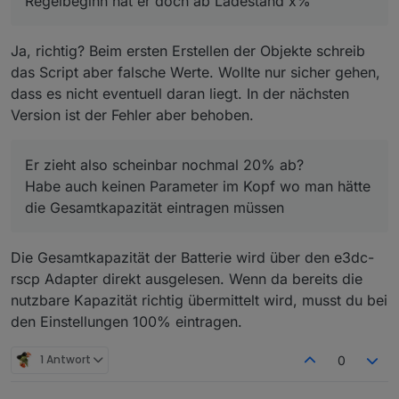
Regelbeginn hat er doch ab Ladestand x%
Ich habe den Compact 14, nutzbar 11,2kwh. Jetzt
hatte ich bei nutzbarer Kapazität 80% eingetragen
Ja, richtig? Beim ersten Erstellen der Objekte schreib
und dann hat er mit bei vollen Akku noch 8,8 kwh
das Script aber falsche Werte. Wollte nur sicher gehen,
verbleibend angezeigt. Er zieht also scheinbar
dass es nicht eventuell daran liegt. In der nächsten
nochmal 20% ab?
Version ist der Fehler aber behoben.
Habe auch keinen Parameter im Kopf wo man hätte
die Gesamtkapazität eintragen müssen 🤔
Er zieht also scheinbar nochmal 20% ab?
Habe auch keinen Parameter im Kopf wo man hätte
die Gesamtkapazität eintragen müssen
Die Gesamtkapazität der Batterie wird über den e3dc-
rscp Adapter direkt ausgelesen. Wenn da bereits die
nutzbare Kapazität richtig übermittelt wird, musst du bei
den Einstellungen 100% eintragen.
1 Antwort
0