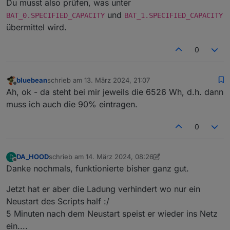
Du musst also prüfen, was unter
und
BAT_0.SPECIFIED_CAPACITY
BAT_1.SPECIFIED_CAPACITY
übermittel wird.
0
bluebean
schrieb am
13. März 2024, 21:07
zuletzt editiert von
Offline
Ah, ok - da steht bei mir jeweils die 6526 Wh, d.h. dann
muss ich auch die 90% eintragen.
0
DA_HOOD
schrieb am
14. März 2024, 08:26
D
zuletzt editiert von DA_HOOD
Offline
Danke nochmals, funktionierte bisher ganz gut.
Jetzt hat er aber die Ladung verhindert wo nur ein
Neustart des Scripts half :/
5 Minuten nach dem Neustart speist er wieder ins Netz
ein....