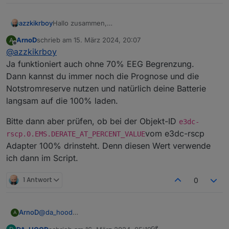
azzkikrboy
Hallo zusammen,
@
arnod
funktioniert die Regelung auch für eine PV-
ArnoD
schrieb am
15. März 2024, 20:07
A
Anlage ohne 70% EEG Begrenzung?
zuletzt editiert von
Offline
@
azzkikrboy
Ja funktioniert auch ohne 70% EEG Begrenzung.
Dann kannst du immer noch die Prognose und die
Notstromreserve nutzen und natürlich deine Batterie
langsam auf die 100% laden.
Bitte dann aber prüfen, ob bei der Objekt-ID
e3dc-
vom e3dc-rscp
rscp.0.EMS.DERATE_AT_PERCENT_VALUE
Adapter 100% drinsteht. Denn diesen Wert verwende
ich dann im Script.
1 Antwort
0
@
da_hood
ArnoD
A
Du machst es einem schon schwer dir zu helfen.