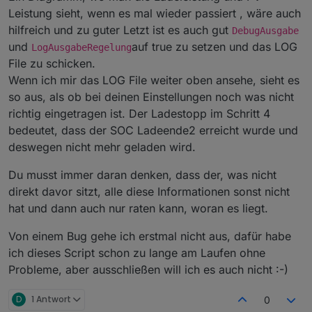
Regelbeginn darf aber keinen Einfluss haben wenn
Leistung sieht, wenn es mal wieder passiert , wäre auch
die Ladung bis x% e3dc überlassen ist.
hilfreich und zu guter Letzt ist es auch gut
DebugAusgabe
und
auf true zu setzen und das LOG
LogAusgabeRegelung
File zu schicken.
Wenn ich mir das LOG File weiter oben ansehe, sieht es
so aus, als ob bei deinen Einstellungen noch was nicht
richtig eingetragen ist. Der Ladestopp im Schritt 4
bedeutet, dass der SOC Ladeende2 erreicht wurde und
deswegen nicht mehr geladen wird.
Du musst immer daran denken, dass der, was nicht
direkt davor sitzt, alle diese Informationen sonst nicht
hat und dann auch nur raten kann, woran es liegt.
Von einem Bug gehe ich erstmal nicht aus, dafür habe
ich dieses Script schon zu lange am Laufen ohne
Probleme, aber ausschließen will ich es auch nicht :-)
D
1 Antwort
0