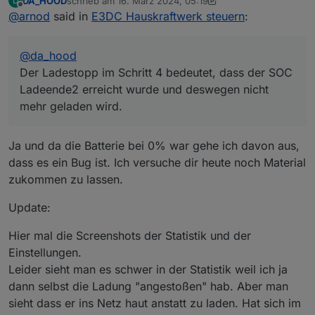
DA_HOOD
schrieb am
16. März 2024, 05:19
D
Es wäre gut, wenn du mal ein Screenshot von deinen
Du musst immer daran denken, dass der, was nicht
zuletzt editiert von DA_HOOD
Offline
@
arnod
said in
E3DC Hauskraftwerk steuern
:
Einstellungen und User_Anpassungen schicken
direkt davor sitzt, alle diese Informationen sonst nicht
würdest.
hat und dann auch nur raten kann, woran es liegt.
Von einem Bug gehe ich erstmal nicht aus, dafür habe
Ein Diagramm, wo man die Ladeleistung und PV
ich dieses Script schon zu lange am Laufen ohne
@
da_hood
Leistung sieht, wenn es mal wieder passiert , wäre auch
Probleme, aber ausschließen will ich es auch nicht :-)
hilfreich und zu guter Letzt ist es auch gut
Der Ladestopp im Schritt 4 bedeutet, dass der SOC
DebugAusgabe
und
LogAusgabeRegelung
auf true zu
Ladeende2 erreicht wurde und deswegen nicht
setzen und das LOG File zu schicken.
mehr geladen wird.
Wenn ich mir das LOG File weiter oben ansehe, sieht es
so aus, als ob bei deinen Einstellungen noch was nicht
richtig eingetragen ist. Der Ladestopp im Schritt 4
Ja und da die Batterie bei 0% war gehe ich davon aus,
bedeutet, dass der SOC Ladeende2 erreicht wurde und
dass es ein Bug ist. Ich versuche dir heute noch Material
deswegen nicht mehr geladen wird.
zukommen zu lassen.
Update:
Hier mal die Screenshots der Statistik und der
Einstellungen.
Leider sieht man es schwer in der Statistik weil ich ja
dann selbst die Ladung "angestoßen" hab. Aber man
sieht dass er ins Netz haut anstatt zu laden. Hat sich im