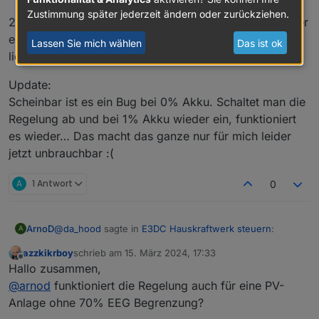
Zustimmung später jederzeit ändern oder zurückziehen.
2 Tage hatte es problemlos funktioniert. Heute macht er
es schon wieder. Akku bei 0% und er speist 300 Watt
Lassen Sie mich wählen
Das ist ok
lieber ins Netz als in den Akku. :/
Update:
Scheinbar ist es ein Bug bei 0% Akku. Schaltet man die
Regelung ab und bei 1% Akku wieder ein, funktioniert
es wieder… Das macht das ganze nur für mich leider
jetzt unbrauchbar :(
A
1 Antwort
0
@
da_hood
sagte in
E3DC Hauskraftwerk steuern
:
ArnoD
A
azzkikrboy
schrieb am
15. März 2024, 17:33
zuletzt editiert von
Offline
Eigentlich sollte bis 70% Akkuladung E3DC selbst
Hallo zusammen,
übernehmen....
@
arnod
funktioniert die Regelung auch für eine PV-
Das kommt auf deine Einstellungen, an die ich nicht
Anlage ohne 70% EEG Begrenzung?
kenne. ;-)