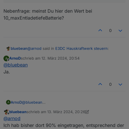
Er zieht also scheinbar nochmal 20% ab?
Version ist der Fehler aber behoben.
Habe auch keinen Parameter im Kopf wo man hätte
Nebenfrage: meinst Du hier den Wert bei
Die Gesamtkapazität der Batterie wird über den e3dc-
die Gesamtkapazität eintragen müssen
10_maxEntladetiefeBatterie?
rscp Adapter direkt ausgelesen. Wenn da bereits die
nutzbare Kapazität richtig übermittelt wird, musst du bei
0
den Einstellungen 100% eintragen.
@
arnod
said in
E3DC Hauskraftwerk steuern
:
bluebean
ArnoD
schrieb am
12. März 2024, 20:54
A
zuletzt editiert von
Offline
@
bluebean
... , musst du bei den Einstellungen 100%
eintragen.
Ja.
Nebenfrage: meinst Du hier den Wert bei
10_maxEntladetiefeBatterie?
0
ArnoD
@
bluebean
A
Ja.
bluebean
schrieb am
13. März 2024, 20:26
zuletzt editiert von bluebean
Offline
@
arnod
Ich hab bisher dort 90% eingetragen, entsprechend der