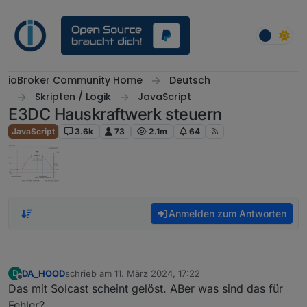
Weiter zum Inhalt
ioBroker Community Home
Deutsch
Skripten / Logik
JavaScript
E3DC Hauskraftwerk steuern
JavaScript
3.6k
73
2.1m
64
Anmelden zum Antworten
DA_HOOD
schrieb am
11. März 2024, 17:22
D
zuletzt editiert von
Offline
Das mit Solcast scheint gelöst. ABer was sind das für
Fehler?