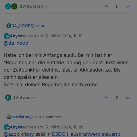
A
A
2 Antworten
0
@
arnod
DA_HOOD
D
Abyss
schrieb am
15. März 2024, 19:19
A
Ja habe ich auf 70% eingestellt bei allen
zuletzt editiert von
Offline
@
da_hood
Regelvarianten.
2 Tage hatte es problemlos funktioniert. Heute
Hatte ich bei mir Anfangs auch. Bei mir hat hier
macht er es schon wieder. Akku bei 0% und er
speist 300 Watt lieber ins Netz als in den Akku. :/
Update:
"Regelbeginn" die Batterie ladung geblockt. Erst wenn
Scheinbar ist es ein Bug bei 0% Akku. Schaltet man
der Zeitpunkt erreicht ist lässt er Akkuladen zu. Bis
die Regelung ab und bei 1% Akku wieder ein,
dahin speist er alles ein.
funktioniert es wieder… Das macht das ganze nur
Setz mal deinen Regelbeginn nach vorne.
für mich leider jetzt unbrauchbar :(
D
1 Antwort
0
azzkikrboy
Hallo zusammen,
@
arnod
funktioniert die Regelung auch für eine PV-
Abyss
schrieb am
15. März 2024, 19:20
A
Anlage ohne 70% EEG Begrenzung?
zuletzt editiert von
Offline
@
azzkikrboy
said in
E3DC Hauskraftwerk steuern
: