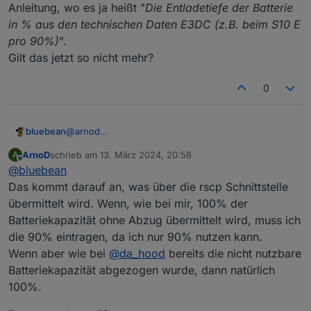
Anleitung, wo es ja heißt "
Die Entladetiefe der Batterie
in % aus den technischen Daten E3DC (z.B. beim S10 E
pro 90%)
".
Gilt das jetzt so nicht mehr?
0
bluebean
@
arnod
Ich hab bisher dort 90% eingetragen, entsprechend
ArnoD
schrieb am
13. März 2024, 20:58
A
der Anleitung, wo es ja heißt "
Die Entladetiefe der
zuletzt editiert von
Offline
@
bluebean
Batterie in % aus den technischen Daten E3DC (z.B.
beim S10 E pro 90%)
".
Das kommt darauf an, was über die rscp Schnittstelle
Gilt das jetzt so nicht mehr?
übermittelt wird. Wenn, wie bei mir, 100% der
Batteriekapazität ohne Abzug übermittelt wird, muss ich
die 90% eintragen, da ich nur 90% nutzen kann.
Wenn aber wie bei
@
da_hood
bereits die nicht nutzbare
Batteriekapazität abgezogen wurde, dann natürlich
100%.