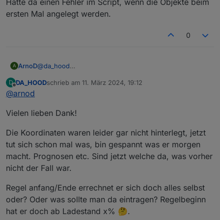
Hatte da einen Fehler im Script, wenn die Objekte beim
ersten Mal angelegt werden.
0
@
da_hood
ArnoD
A
Das sieht danach aus, als ob bei dir die Astro Zeiten
DA_HOOD
schrieb am
11. März 2024, 19:12
D
nicht gelesen werden können. Kontrolliere mal die
zuletzt editiert von
Offline
@
arnod
Ortskoordinaten in der Konfiguration der Javascript-
Instanz oder wenn du dort „Systemeinstellungen
Vielen lieben Dank!
verwenden“ aktiviert hast, die Systemeinstellungen vom
iobroker.
Die Koordinaten waren leider gar nicht hinterlegt, jetzt
tut sich schon mal was, bin gespannt was er morgen
macht. Prognosen etc. Sind jetzt welche da, was vorher
nicht der Fall war.
Regel anfang/Ende errechnet er sich doch alles selbst
oder? Oder was sollte man da eintragen? Regelbeginn
hat er doch ab Ladestand x% 🤔.
Prüfe bitte auch mal die Werte