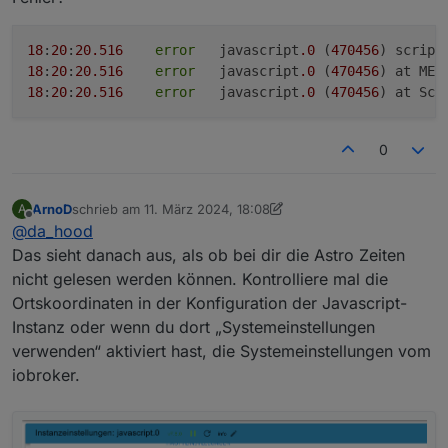
18
:
20
:
20.516
error
	javascript
.0
 (
470456
) script
18
:
20
:
20.516
error
	javascript
.0
 (
470456
) at MEZ
18
:
20
:
20.516
error
	javascript
.0
 (
470456
) at Scr
0
ArnoD
schrieb am
11. März 2024, 18:08
A
zuletzt editiert von ArnoD
3. Nov. 2024, 20:05
Offline
@
da_hood
Das sieht danach aus, als ob bei dir die Astro Zeiten
nicht gelesen werden können. Kontrolliere mal die
Ortskoordinaten in der Konfiguration der Javascript-
Instanz oder wenn du dort „Systemeinstellungen
verwenden“ aktiviert hast, die Systemeinstellungen vom
iobroker.