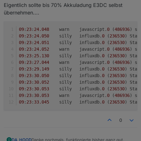
Eigentlich sollte bis 70% Akkuladung E3DC selbst
übernehmen....
09
:
23
:
24.048
	warn	javascript.
0
 (
486936
) sc
09
:
23
:
24.050
	silly	influxdb.
0
 (
236530
) Stat
09
:
23
:
24.051
	silly	influxdb.
0
 (
236530
) Stat
09
:
23
:
24.052
	warn	javascript.
0
 (
486936
) sc
09
:
23
:
25.130
	silly	influxdb.
0
 (
236530
) Stat
09
:
23
:
27.044
	warn	javascript.
0
 (
486936
) sc
09
:
23
:
29.149
	silly	influxdb.
0
 (
236530
) Stat
09
:
23
:
30.050
	silly	influxdb.
0
 (
236530
) Stat
09
:
23
:
30.052
	silly	influxdb.
0
 (
236530
) Stat
09
:
23
:
30.053
	silly	influxdb.
0
 (
236530
) Stat
09
:
23
:
30.053
	warn	javascript.
0
 (
486936
) sc
09
:
23
:
33.045
	silly	influxdb.
0
 (
236530
) Stat
0
Danke nochmals, funktionierte bisher ganz gut.
DA_HOOD
D