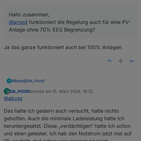
Hallo zusammen,
@
arnod
funktioniert die Regelung auch für eine PV-
Anlage ohne 70% EEG Begrenzung?
Ja das ganze funktioniert auch bei 100% Anlagen.
0
@
da_hood
Abyss
A
DA_HOOD
schrieb am
15. März 2024, 19:32
D
Hatte ich bei mir Anfangs auch. Bei mir hat hier
zuletzt editiert von
Offline
@
abyss
"Regelbeginn" die Batterie ladung geblockt. Erst wenn
der Zeitpunkt erreicht ist lässt er Akkuladen zu. Bis
Das hatte ich gestern auch versucht, hatte nichts
dahin speist er alles ein.
Setz mal deinen Regelbeginn nach vorne.
geholfen. Auch die minimale Ladeleistung hatte ich
heruntergesetzt. Diese „verdächtigen“ hatte ich schon
und eben getestet. Ich hab den Notstrom jetzt mal auf