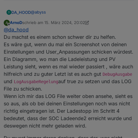
@
abyss
DA_HOOD
D
ArnoD
schrieb am
15. März 2024, 20:02
A
Das hatte ich gestern auch versucht, hatte nichts
zuletzt editiert von ArnoD
Offline
@
da_hood
geholfen. Auch die minimale Ladeleistung hatte ich
heruntergesetzt. Diese „verdächtigen“ hatte ich
Aus meiner Sicht ist das ein Bug. Als ich das ganze
Du machst es einem schon schwer dir zu helfen.
schon und eben getestet. Ich hab den Notstrom
heute manuell in Schwung gebracht habe, hat er
Es wäre gut, wenn du mal ein Screenshot von deinen
jetzt mal auf 1% gestellt, mal sehen was morgen
brav bis 70% geladen und dann gestoppt. Zur
Einstellungen und User_Anpassungen schicken würdest.
passiert.
berechneten Regelbeginnzeit hat er dann auch
Ein Diagramm, wo man die Ladeleistung und PV
langsam weiter geladen so wie es sein soll. Der
Regelbeginn darf aber keinen Einfluss haben wenn
Leistung sieht, wenn es mal wieder passiert , wäre auch
die Ladung bis x% e3dc überlassen ist.
hilfreich und zu guter Letzt ist es auch gut
DebugAusgabe
und
auf true zu setzen und das LOG
LogAusgabeRegelung
File zu schicken.
Wenn ich mir das LOG File weiter oben ansehe, sieht es
so aus, als ob bei deinen Einstellungen noch was nicht
richtig eingetragen ist. Der Ladestopp im Schritt 4
bedeutet, dass der SOC Ladeende2 erreicht wurde und
deswegen nicht mehr geladen wird.
Du musst immer daran denken, dass der, was nicht