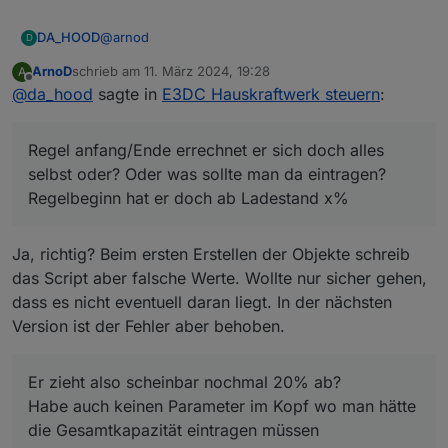
@
arnod
DA_HOOD
D
ArnoD
schrieb am
11. März 2024, 19:28
A
Vielen lieben Dank!
zuletzt editiert von
Offline
@
da_hood
sagte in
E3DC Hauskraftwerk steuern
:
Die Koordinaten waren leider gar nicht hinterlegt,
jetzt tut sich schon mal was, bin gespannt was er
Regel anfang/Ende errechnet er sich doch alles
morgen macht. Prognosen etc. Sind jetzt welche da,
Regel anfang/Ende errechnet er sich doch alles
was vorher nicht der Fall war.
selbst oder? Oder was sollte man da eintragen?
selbst oder? Oder was sollte man da eintragen?
Regelbeginn hat er doch ab Ladestand x% 🤔.
Eine Frage noch:
Regelbeginn hat er doch ab Ladestand x%
Ich habe den Compact 14, nutzbar 11,2kwh. Jetzt
hatte ich bei nutzbarer Kapazität 80% eingetragen
Ja, richtig? Beim ersten Erstellen der Objekte schreib
und dann hat er mit bei vollen Akku noch 8,8 kwh
das Script aber falsche Werte. Wollte nur sicher gehen,
verbleibend angezeigt. Er zieht also scheinbar
dass es nicht eventuell daran liegt. In der nächsten
nochmal 20% ab?
Version ist der Fehler aber behoben.
Habe auch keinen Parameter im Kopf wo man hätte
die Gesamtkapazität eintragen müssen 🤔
Er zieht also scheinbar nochmal 20% ab?
Habe auch keinen Parameter im Kopf wo man hätte
die Gesamtkapazität eintragen müssen