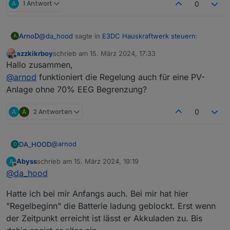
A
1 Antwort
0
@
da_hood
sagte in
E3DC Hauskraftwerk steuern
:
ArnoD
A
azzkikrboy
schrieb am
15. März 2024, 17:33
zuletzt editiert von
Offline
Eigentlich sollte bis 70% Akkuladung E3DC selbst
Hallo zusammen,
übernehmen....
@
arnod
funktioniert die Regelung auch für eine PV-
Das kommt auf deine Einstellungen, an die ich nicht
Anlage ohne 70% EEG Begrenzung?
kenne. ;-)
A
A
2 Antworten
0
@
arnod
DA_HOOD
D
Abyss
schrieb am
15. März 2024, 19:19
A
Ja habe ich auf 70% eingestellt bei allen
zuletzt editiert von
Offline
@
da_hood
Regelvarianten.
2 Tage hatte es problemlos funktioniert. Heute
Hatte ich bei mir Anfangs auch. Bei mir hat hier
macht er es schon wieder. Akku bei 0% und er
speist 300 Watt lieber ins Netz als in den Akku. :/
Update:
"Regelbeginn" die Batterie ladung geblockt. Erst wenn
Scheinbar ist es ein Bug bei 0% Akku. Schaltet man
der Zeitpunkt erreicht ist lässt er Akkuladen zu. Bis
die Regelung ab und bei 1% Akku wieder ein,