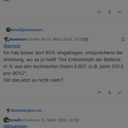
Nebenfrage: meinst Du hier den Wert bei
10_maxEntladetiefeBatterie?
0
ArnoD
@
bluebean
A
Ja.
bluebean
schrieb am
13. März 2024, 20:26
zuletzt editiert von bluebean
Offline
@
arnod
Ich hab bisher dort 90% eingetragen, entsprechend der
Anleitung, wo es ja heißt "
Die Entladetiefe der Batterie
in % aus den technischen Daten E3DC (z.B. beim S10 E
pro 90%)
".
Gilt das jetzt so nicht mehr?
0
bluebean
@
arnod
Ich hab bisher dort 90% eingetragen, entsprechend
ArnoD
schrieb am
13. März 2024, 20:58
A
der Anleitung, wo es ja heißt "
Die Entladetiefe der
zuletzt editiert von
Offline
@
bluebean
Batterie in % aus den technischen Daten E3DC (z.B.