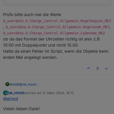
Prüfe bitte auch mal die Werte
0_userdata.0.Charge_Control.Allgemein.Regelbeginn_MEZ
,
,
0_userdata.0.Charge_Control.Allgemein.Regelende_MEZ
0_userdata.0.Charge_Control.Allgemein.Ladeende_MEZ
ob da das Format der Uhrzeiten richtig ist also z.B.
10:00 mit Doppelpunkt und nicht 10.00.
Hatte da einen Fehler im Script, wenn die Objekte beim
ersten Mal angelegt werden.
0
@
da_hood
ArnoD
A
Das sieht danach aus, als ob bei dir die Astro Zeiten
DA_HOOD
schrieb am
11. März 2024, 19:12
D
nicht gelesen werden können. Kontrolliere mal die
zuletzt editiert von
Offline
@
arnod
Ortskoordinaten in der Konfiguration der Javascript-
Instanz oder wenn du dort „Systemeinstellungen
Vielen lieben Dank!
verwenden“ aktiviert hast, die Systemeinstellungen vom
iobroker.