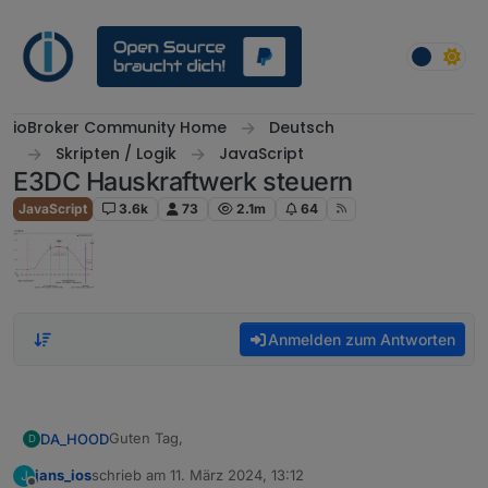
Weiter zum Inhalt
ioBroker Community Home
Deutsch
Skripten / Logik
JavaScript
E3DC Hauskraftwerk steuern
JavaScript
3.6k
73
2.1m
64
Anmelden zum Antworten
Guten Tag,
DA_HOOD
D
jans_ios
schrieb am
11. März 2024, 13:12
J
ich habe gestern versucht das ganze zu installieren,
zuletzt editiert von