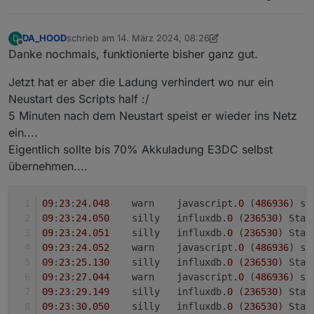
DA_HOOD
schrieb am
14. März 2024, 08:26
D
zuletzt editiert von DA_HOOD
Offline
Danke nochmals, funktionierte bisher ganz gut.
Jetzt hat er aber die Ladung verhindert wo nur ein
Neustart des Scripts half :/
5 Minuten nach dem Neustart speist er wieder ins Netz
ein....
Eigentlich sollte bis 70% Akkuladung E3DC selbst
übernehmen....
09
:
23
:
24.048
	warn	javascript.
0
 (
486936
) sc
09
:
23
:
24.050
	silly	influxdb.
0
 (
236530
) Stat
09
:
23
:
24.051
	silly	influxdb.
0
 (
236530
) Stat
09
:
23
:
24.052
	warn	javascript.
0
 (
486936
) sc
09
:
23
:
25.130
	silly	influxdb.
0
 (
236530
) Stat
09
:
23
:
27.044
	warn	javascript.
0
 (
486936
) sc
09
:
23
:
29.149
	silly	influxdb.
0
 (
236530
) Stat
09
:
23
:
30.050
	silly	influxdb.
0
 (
236530
) Stat