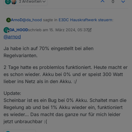
D
2 Antworten
0
09:23:30.053	warn	javascript.0 (486936) sc
@
da_hood
sagte in
E3DC Hauskraftwerk steuern
:
ArnoD
A
DA_HOOD
schrieb am
15. März 2024, 05:37
D
zuletzt editiert von DA_HOOD
Offline
@
arnod
Eigentlich sollte bis 70% Akkuladung E3DC selbst
übernehmen....
Das kommt auf deine Einstellungen, an die ich nicht
Ja habe ich auf 70% eingestellt bei allen
kenne. ;-)
Regelvarianten.
2 Tage hatte es problemlos funktioniert. Heute macht er
es schon wieder. Akku bei 0% und er speist 300 Watt
lieber ins Netz als in den Akku. :/
Update:
Scheinbar ist es ein Bug bei 0% Akku. Schaltet man die
Regelung ab und bei 1% Akku wieder ein, funktioniert
es wieder… Das macht das ganze nur für mich leider
jetzt unbrauchbar :(