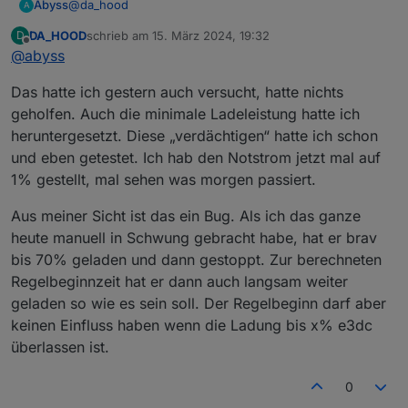
@
da_hood
Abyss
A
DA_HOOD
schrieb am
15. März 2024, 19:32
D
Hatte ich bei mir Anfangs auch. Bei mir hat hier
zuletzt editiert von
Offline
@
abyss
"Regelbeginn" die Batterie ladung geblockt. Erst wenn
der Zeitpunkt erreicht ist lässt er Akkuladen zu. Bis
Das hatte ich gestern auch versucht, hatte nichts
dahin speist er alles ein.
Setz mal deinen Regelbeginn nach vorne.
geholfen. Auch die minimale Ladeleistung hatte ich
heruntergesetzt. Diese „verdächtigen“ hatte ich schon
und eben getestet. Ich hab den Notstrom jetzt mal auf
1% gestellt, mal sehen was morgen passiert.
Aus meiner Sicht ist das ein Bug. Als ich das ganze
heute manuell in Schwung gebracht habe, hat er brav
bis 70% geladen und dann gestoppt. Zur berechneten
Regelbeginnzeit hat er dann auch langsam weiter
geladen so wie es sein soll. Der Regelbeginn darf aber
keinen Einfluss haben wenn die Ladung bis x% e3dc
überlassen ist.
0