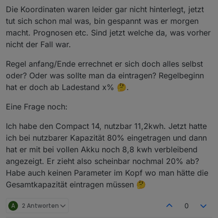
Die Koordinaten waren leider gar nicht hinterlegt, jetzt
tut sich schon mal was, bin gespannt was er morgen
macht. Prognosen etc. Sind jetzt welche da, was vorher
nicht der Fall war.
Regel anfang/Ende errechnet er sich doch alles selbst
oder? Oder was sollte man da eintragen? Regelbeginn
hat er doch ab Ladestand x% 🤔.
Prüfe bitte auch mal die Werte
0_userdata.0.Charge_Control.Allgemein.Regel
Eine Frage noch:
beginn_MEZ
,
0_userdata.0.Charge_Control.Allgemein.Regel
Ich habe den Compact 14, nutzbar 11,2kwh. Jetzt hatte
ende_MEZ
,
ich bei nutzbarer Kapazität 80% eingetragen und dann
0_userdata.0.Charge_Control.Allgemein.Ladee
hat er mit bei vollen Akku noch 8,8 kwh verbleibend
nde_MEZ
ob da das Format der Uhrzeiten richtig ist also z.B. 10:00
angezeigt. Er zieht also scheinbar nochmal 20% ab?
mit Doppelpunkt und nicht 10.00.
Habe auch keinen Parameter im Kopf wo man hätte die
Hatte da einen Fehler im Script, wenn die Objekte beim
Gesamtkapazität eintragen müssen 🤔
ersten Mal angelegt werden.
A
2 Antworten
0