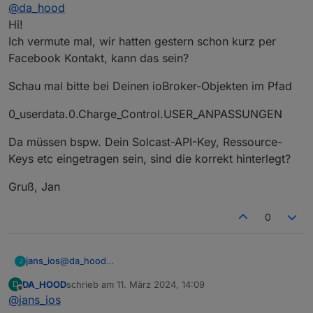
Offline
@
da_hood
musste heute aber feststellen das überhaupt nichts
passiert ist. Ich bin nach der Anleitung vorgegangen
Vielen Dank schonmal! :)
Hi!
und habe die ganzen Werte auch eingetragen.
Ich vermute mal, wir hatten gestern schon kurz per
Beim starten des Scripts gibt es auch
Facebook Kontakt, kann das sein?
Fehlermeldungen aus denen ich nicht schlau werde.
Würde mich über Hilfe freuen.
Schau mal bitte bei Deinen ioBroker-Objekten im Pfad
0_userdata.0.Charge_Control.USER_ANPASSUNGEN
Da müssen bspw. Dein Solcast-API-Key, Ressource-
Keys etc eingetragen sein, sind die korrekt hinterlegt?
Gruß, Jan
0
@
da_hood
jans_ios
J
Hi!
DA_HOOD
schrieb am
11. März 2024, 14:09
D
Ich vermute mal, wir hatten gestern schon kurz per
Schau mal bitte bei Deinen ioBroker-Objekten im Pfad
zuletzt editiert von
Offline
@
jans_ios
Facebook Kontakt, kann das sein?