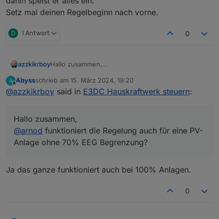
dahin speist er alles ein.
funktioniert es wieder… Das macht das ganze nur
Setz mal deinen Regelbeginn nach vorne.
für mich leider jetzt unbrauchbar :(
D
1 Antwort
0
azzkikrboy
Hallo zusammen,
@
arnod
funktioniert die Regelung auch für eine PV-
Abyss
schrieb am
15. März 2024, 19:20
A
Anlage ohne 70% EEG Begrenzung?
zuletzt editiert von
Offline
@
azzkikrboy
said in
E3DC Hauskraftwerk steuern
:
Hallo zusammen,
@
arnod
funktioniert die Regelung auch für eine PV-
Anlage ohne 70% EEG Begrenzung?
Ja das ganze funktioniert auch bei 100% Anlagen.
0