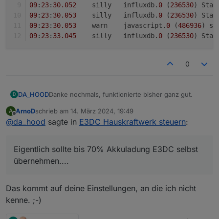
09
:
23
:
30.052
	silly	influxdb.
0
 (
236530
) Stat
09
:
23
:
30.053
	silly	influxdb.
0
 (
236530
) Stat
09
:
23
:
30.053
	warn	javascript.
0
 (
486936
) sc
09
:
23
:
33.045
	silly	influxdb.
0
 (
236530
) Stat
0
Danke nochmals, funktionierte bisher ganz gut.
DA_HOOD
D
ArnoD
schrieb am
14. März 2024, 19:49
A
Jetzt hat er aber die Ladung verhindert wo nur ein
zuletzt editiert von
Offline
@
da_hood
sagte in
E3DC Hauskraftwerk steuern
:
Neustart des Scripts half :/
5 Minuten nach dem Neustart speist er wieder ins
09:23:24.048	warn	javascript.0 (486936) sc
Netz ein....
09:23:24.050	silly	influxdb.0 (236530) Sta
Eigentlich sollte bis 70% Akkuladung E3DC selbst
Eigentlich sollte bis 70% Akkuladung E3DC selbst
09:23:24.051	silly	influxdb.0 (236530) Sta
übernehmen....
übernehmen....
09:23:24.052	warn	javascript.0 (486936) sc
09:23:25.130	silly	influxdb.0 (236530) Sta
09:23:27.044	warn	javascript.0 (486936) sc
Das kommt auf deine Einstellungen, an die ich nicht
09:23:29.149	silly	influxdb.0 (236530) Sta
09:23:30.050	silly	influxdb.0 (236530) Sta
kenne. ;-)
09:23:30.052	silly	influxdb.0 (236530) Sta
09:23:30.053	silly	influxdb.0 (236530) Sta