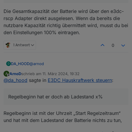
Die Gesamtkapazität der Batterie wird über den e3dc-
rscp Adapter direkt ausgelesen. Wenn da bereits die
nutzbare Kapazität richtig übermittelt wird, musst du bei
den Einstellungen 100% eintragen.
1 Antwort
0
@
arnod
DA_HOOD
D
ArnoD
schrieb am
11. März 2024, 19:32
A
Vielen lieben Dank!
zuletzt editiert von
Offline
@
da_hood
sagte in
E3DC Hauskraftwerk steuern
:
Die Koordinaten waren leider gar nicht hinterlegt,
jetzt tut sich schon mal was, bin gespannt was er
Regelbeginn hat er doch ab Ladestand x%
morgen macht. Prognosen etc. Sind jetzt welche da,
Regel anfang/Ende errechnet er sich doch alles
was vorher nicht der Fall war.
selbst oder? Oder was sollte man da eintragen?
Regelbeginn hat er doch ab Ladestand x% 🤔.
Eine Frage noch:
Regelbeginn ist mit der Uhrzeit „Start Regelzeitraum“
und hat mit dem Ladestand der Batterie nichts zu tun,
Ich habe den Compact 14, nutzbar 11,2kwh. Jetzt
hatte ich bei nutzbarer Kapazität 80% eingetragen
und dann hat er mit bei vollen Akku noch 8,8 kwh