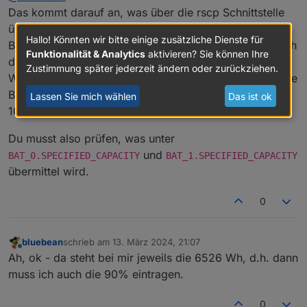
beim S10 E pro 90%)
".
Das kommt darauf an, was über die rscp Schnittstelle
Gilt das jetzt so nicht mehr?
übermittelt wird. Wenn, wie bei mir, 100% der
Hallo! Könnten wir bitte einige zusätzliche Dienste für
Batteriekapazität ohne Abzug übermittelt wird, muss ich
Funktionalität & Analytics
aktivieren? Sie können Ihre
die 90% eintragen, da ich nur 90% nutzen kann.
Zustimmung später jederzeit ändern oder zurückziehen.
Wenn aber wie bei
@
da_hood
bereits die nicht nutzbare
Batteriekapazität abgezogen wurde, dann natürlich
Lassen Sie mich wählen
Das ist ok
100%.
Du musst also prüfen, was unter
und
BAT_0.SPECIFIED_CAPACITY
BAT_1.SPECIFIED_CAPACITY
übermittel wird.
0
bluebean
schrieb am
13. März 2024, 21:07
zuletzt editiert von
Offline
Ah, ok - da steht bei mir jeweils die 6526 Wh, d.h. dann
muss ich auch die 90% eintragen.
0