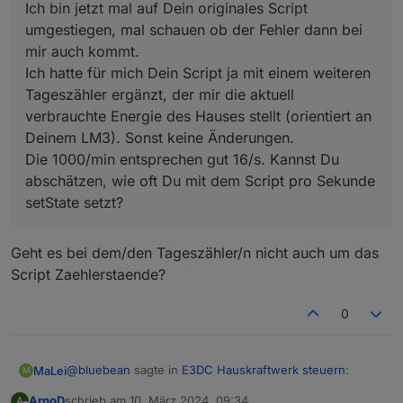
LM3). Sonst keine Änderungen.
Ich bin jetzt mal auf Dein originales Script
Die 1000/min entsprechen gut 16/s. Kannst Du
umgestiegen, mal schauen ob der Fehler dann bei
abschätzen, wie oft Du mit dem Script pro Sekunde
mir auch kommt.
setState setzt?
Ich hatte für mich Dein Script ja mit einem weiteren
Tageszähler ergänzt, der mir die aktuell
verbrauchte Energie des Hauses stellt (orientiert an
Deinem LM3). Sonst keine Änderungen.
Die 1000/min entsprechen gut 16/s. Kannst Du
abschätzen, wie oft Du mit dem Script pro Sekunde
setState setzt?
Geht es bei dem/den Tageszähler/n nicht auch um das
Script Zaehlerstaende?
0
@
bluebean
sagte in
E3DC Hauskraftwerk steuern
:
MaLei
M
ArnoD
schrieb am
10. März 2024, 09:34
A