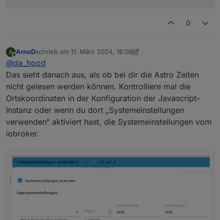
0
ArnoD
schrieb am
11. März 2024, 18:08
A
zuletzt editiert von ArnoD
3. Nov. 2024, 20:05
Offline
@
da_hood
Das sieht danach aus, als ob bei dir die Astro Zeiten
nicht gelesen werden können. Kontrolliere mal die
Ortskoordinaten in der Konfiguration der Javascript-
Instanz oder wenn du dort „Systemeinstellungen
verwenden“ aktiviert hast, die Systemeinstellungen vom
iobroker.