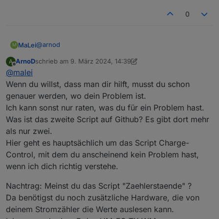
0
@
arnod
MaLei
M
ArnoD
schrieb am
9. März 2024, 14:39
A
Die aus dem zweiten Skript auf Github.
zuletzt editiert von ArnoD
3. Sept. 2024, 15:48
Offline
@
malei
Wenn du willst, dass man dir hilft, musst du schon
genauer werden, wo dein Problem ist.
Ich kann sonst nur raten, was du für ein Problem hast.
Was ist das zweite Script auf Github? Es gibt dort mehr
als nur zwei.
Hier geht es hauptsächlich um das Script Charge-
Control, mit dem du anscheinend kein Problem hast,
wenn ich dich richtig verstehe.
Nachtrag: Meinst du das Script "Zaehlerstaende" ?
Da benötigst du noch zusätzliche Hardware, die von
deinem Stromzähler die Werte auslesen kann.