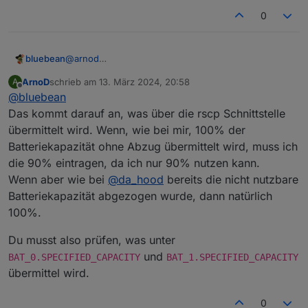
0
bluebean
@
arnod
Ich hab bisher dort 90% eingetragen, entsprechend
ArnoD
schrieb am
13. März 2024, 20:58
A
der Anleitung, wo es ja heißt "
Die Entladetiefe der
zuletzt editiert von
Offline
@
bluebean
Batterie in % aus den technischen Daten E3DC (z.B.
beim S10 E pro 90%)
".
Das kommt darauf an, was über die rscp Schnittstelle
Gilt das jetzt so nicht mehr?
übermittelt wird. Wenn, wie bei mir, 100% der
Batteriekapazität ohne Abzug übermittelt wird, muss ich
die 90% eintragen, da ich nur 90% nutzen kann.
Wenn aber wie bei
@
da_hood
bereits die nicht nutzbare
Batteriekapazität abgezogen wurde, dann natürlich
100%.
Du musst also prüfen, was unter
und
BAT_0.SPECIFIED_CAPACITY
BAT_1.SPECIFIED_CAPACITY
übermittel wird.
0