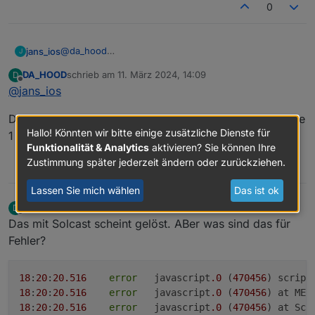
0
@
da_hood
jans_ios
J
Hi!
DA_HOOD
schrieb am
11. März 2024, 14:09
D
Ich vermute mal, wir hatten gestern schon kurz per
Schau mal bitte bei Deinen ioBroker-Objekten im Pfad
zuletzt editiert von
Offline
@
jans_ios
Facebook Kontakt, kann das sein?
0_userdata.0.Charge_Control.USER_ANPASSUNGEN
Den API hab ich eingetragen und die 2 „links“ zu Anlage
Hallo! Könnten wir bitte einige zusätzliche Dienste für
Da müssen bspw. Dein Solcast-API-Key, Ressource-
1 und 2 auch 🤔
Keys etc eingetragen sein, sind die korrekt hinterlegt?
Funktionalität & Analytics
aktivieren? Sie können Ihre
Gruß, Jan
Zustimmung später jederzeit ändern oder zurückziehen.
0
Lassen Sie mich wählen
Das ist ok
DA_HOOD
schrieb am
11. März 2024, 17:22
D
zuletzt editiert von
Offline
Das mit Solcast scheint gelöst. ABer was sind das für
Fehler?
18
:
20
:
20.516
error
	javascript
.0
 (
470456
) script
18
:
20
:
20.516
error
	javascript
.0
 (
470456
) at MEZ
18
:
20
:
20.516
error
	javascript
.0
 (
470456
) at Scr