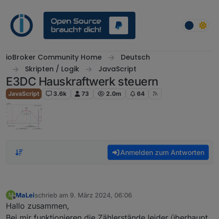
Weiter zum Inhalt
ioBroker Community Home
Deutsch
Skripten / Logik
JavaScript
E3DC Hauskraftwerk steuern
JavaScript
3.6k
73
2.0m
64
Anmelden zum Antworten
MaLei
schrieb am
9. März 2024, 06:06
M
zuletzt editiert von
Offline
Hallo zusammen,
Bei mir funktionieren die Zählerstände leider überhaupt