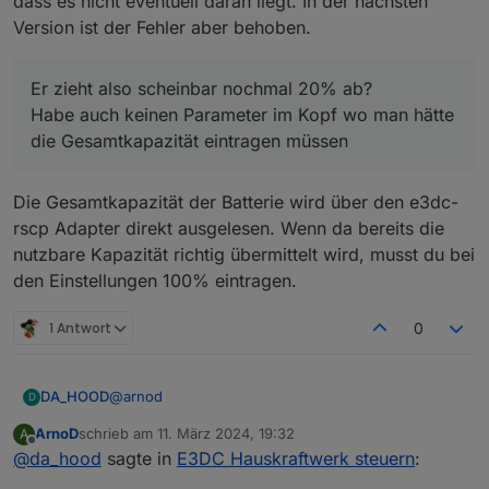
dass es nicht eventuell daran liegt. In der nächsten
nochmal 20% ab?
Version ist der Fehler aber behoben.
Habe auch keinen Parameter im Kopf wo man hätte
die Gesamtkapazität eintragen müssen 🤔
Er zieht also scheinbar nochmal 20% ab?
Habe auch keinen Parameter im Kopf wo man hätte
die Gesamtkapazität eintragen müssen
Die Gesamtkapazität der Batterie wird über den e3dc-
rscp Adapter direkt ausgelesen. Wenn da bereits die
nutzbare Kapazität richtig übermittelt wird, musst du bei
den Einstellungen 100% eintragen.
1 Antwort
0
@
arnod
DA_HOOD
D
ArnoD
schrieb am
11. März 2024, 19:32
A
Vielen lieben Dank!
zuletzt editiert von
Offline
@
da_hood
sagte in
E3DC Hauskraftwerk steuern
:
Die Koordinaten waren leider gar nicht hinterlegt,