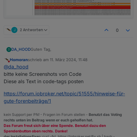
J
2 Antworten
0
Guten Tag,
DA_HOOD
D
Homoran
schrieb am
11. März 2024, 11:48
ich habe gestern versucht das ganze zu installieren,
zuletzt editiert von
Nicht stören
@
da_hood
musste heute aber feststellen das überhaupt nichts
passiert ist. Ich bin nach der Anleitung vorgegangen
Vielen Dank schonmal! :)
bitte keine Screenshots von Code
und habe die ganzen Werte auch eingetragen.
Diese als Text in code-tags posten
Beim starten des Scripts gibt es auch
Fehlermeldungen aus denen ich nicht schlau werde.
https://forum.iobroker.net/topic/51555/hinweise-für-
Würde mich über Hilfe freuen.
gute-forenbeiträge/1
kein Support per PN! - Fragen im Forum stellen -
Benutzt das Voting
rechts unten im Beitrag wenn er euch geholfen hat.
Das Forum freut sich über eine Spende. Benutzt dazu den
Spendenbutton oben rechts. Danke!
der Installationsfixer:
curl -fsL https://iobroker.net/fix.sh | bash -