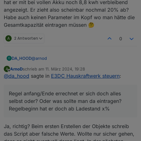
hat er mit bei vollen Akku noch 8,8 kwh verbleibend
nde_MEZ
ob da das Format der Uhrzeiten richtig ist also z.B. 10:00
angezeigt. Er zieht also scheinbar nochmal 20% ab?
mit Doppelpunkt und nicht 10.00.
Habe auch keinen Parameter im Kopf wo man hätte die
Hatte da einen Fehler im Script, wenn die Objekte beim
Gesamtkapazität eintragen müssen 🤔
ersten Mal angelegt werden.
A
2 Antworten
0
@
arnod
DA_HOOD
D
ArnoD
schrieb am
11. März 2024, 19:28
A
Vielen lieben Dank!
zuletzt editiert von
Offline
@
da_hood
sagte in
E3DC Hauskraftwerk steuern
:
Die Koordinaten waren leider gar nicht hinterlegt,
jetzt tut sich schon mal was, bin gespannt was er
Regel anfang/Ende errechnet er sich doch alles
morgen macht. Prognosen etc. Sind jetzt welche da,
Regel anfang/Ende errechnet er sich doch alles
was vorher nicht der Fall war.
selbst oder? Oder was sollte man da eintragen?
selbst oder? Oder was sollte man da eintragen?
Regelbeginn hat er doch ab Ladestand x% 🤔.
Eine Frage noch:
Regelbeginn hat er doch ab Ladestand x%
Ich habe den Compact 14, nutzbar 11,2kwh. Jetzt
hatte ich bei nutzbarer Kapazität 80% eingetragen
Ja, richtig? Beim ersten Erstellen der Objekte schreib
und dann hat er mit bei vollen Akku noch 8,8 kwh
das Script aber falsche Werte. Wollte nur sicher gehen,
verbleibend angezeigt. Er zieht also scheinbar