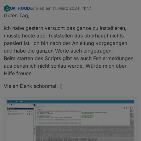
DA_HOOD
schrieb am
11. März 2024, 11:47
D
zuletzt editiert von
Offline
Guten Tag,
ich habe gestern versucht das ganze zu installieren,
musste heute aber feststellen das überhaupt nichts
passiert ist. Ich bin nach der Anleitung vorgegangen
und habe die ganzen Werte auch eingetragen.
Beim starten des Scripts gibt es auch Fehlermeldungen
aus denen ich nicht schlau werde. Würde mich über
Hilfe freuen.
Vielen Dank schonmal! :)