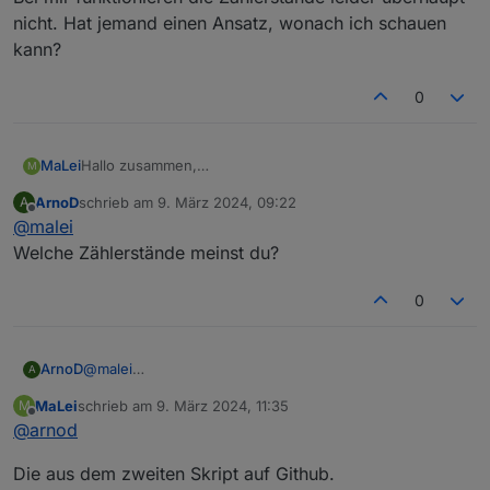
nicht. Hat jemand einen Ansatz, wonach ich schauen
kann?
0
MaLei
Hallo zusammen,
M
Bei mir funktionieren die Zählerstände leider überhaupt
ArnoD
schrieb am
9. März 2024, 09:22
A
nicht. Hat jemand einen Ansatz, wonach ich schauen
zuletzt editiert von
Offline
@
malei
kann?
Welche Zählerstände meinst du?
0
ArnoD
@
malei
A
Welche Zählerstände meinst du?
MaLei
schrieb am
9. März 2024, 11:35
M
zuletzt editiert von
Offline
@
arnod
Die aus dem zweiten Skript auf Github.