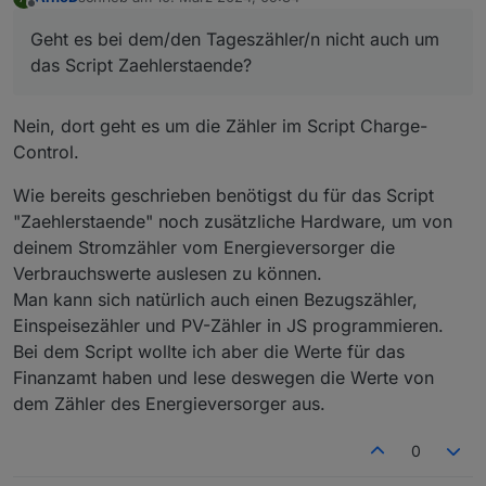
zuletzt editiert von
Offline
@
arnod
Geht es bei dem/den Tageszähler/n nicht auch um
Ich bin jetzt mal auf Dein originales Script
Geht es bei dem/den Tageszähler/n nicht auch um das
umgestiegen, mal schauen ob der Fehler dann bei
das Script Zaehlerstaende?
Script Zaehlerstaende?
mir auch kommt.
Ich hatte für mich Dein Script ja mit einem weiteren
Tageszähler ergänzt, der mir die aktuell
Nein, dort geht es um die Zähler im Script Charge-
verbrauchte Energie des Hauses stellt (orientiert
Control.
an Deinem LM3). Sonst keine Änderungen.
Die 1000/min entsprechen gut 16/s. Kannst Du
Wie bereits geschrieben benötigst du für das Script
abschätzen, wie oft Du mit dem Script pro Sekunde
"Zaehlerstaende" noch zusätzliche Hardware, um von
setState setzt?
deinem Stromzähler vom Energieversorger die
Verbrauchswerte auslesen zu können.
Man kann sich natürlich auch einen Bezugszähler,
Einspeisezähler und PV-Zähler in JS programmieren.
Bei dem Script wollte ich aber die Werte für das
Finanzamt haben und lese deswegen die Werte von
dem Zähler des Energieversorger aus.
0