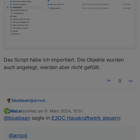
Das Script habe ich importiert. Die Objekte wurden
auch angelegt, werden aber nicht gefüllt.
0
bluebean
@
arnod
Ich bin jetzt mal auf Dein originales Script
MaLei
schrieb am
9. März 2024, 15:51
M
umgestiegen, mal schauen ob der Fehler dann bei
zuletzt editiert von
Offline
@
bluebean
sagte in
E3DC Hauskraftwerk steuern
:
mir auch kommt.
Ich hatte für mich Dein Script ja mit einem weiteren
Tageszähler ergänzt, der mir die aktuell verbrauchte
@
arnod
Energie des Hauses stellt (orientiert an Deinem