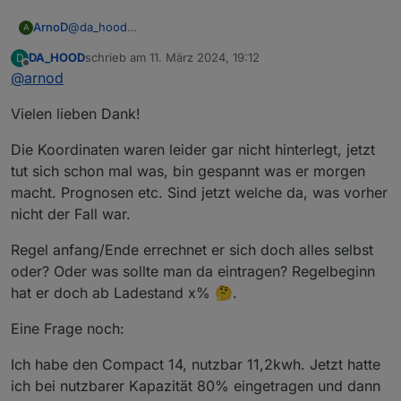
@
da_hood
ArnoD
A
Das sieht danach aus, als ob bei dir die Astro Zeiten
DA_HOOD
schrieb am
11. März 2024, 19:12
D
nicht gelesen werden können. Kontrolliere mal die
zuletzt editiert von
Offline
@
arnod
Ortskoordinaten in der Konfiguration der Javascript-
Instanz oder wenn du dort „Systemeinstellungen
Vielen lieben Dank!
verwenden“ aktiviert hast, die Systemeinstellungen vom
iobroker.
Die Koordinaten waren leider gar nicht hinterlegt, jetzt
tut sich schon mal was, bin gespannt was er morgen
macht. Prognosen etc. Sind jetzt welche da, was vorher
nicht der Fall war.
Regel anfang/Ende errechnet er sich doch alles selbst
oder? Oder was sollte man da eintragen? Regelbeginn
hat er doch ab Ladestand x% 🤔.
Prüfe bitte auch mal die Werte
0_userdata.0.Charge_Control.Allgemein.Regel
Eine Frage noch:
beginn_MEZ
,
0_userdata.0.Charge_Control.Allgemein.Regel
Ich habe den Compact 14, nutzbar 11,2kwh. Jetzt hatte
ende_MEZ
,
ich bei nutzbarer Kapazität 80% eingetragen und dann
0_userdata.0.Charge_Control.Allgemein.Ladee