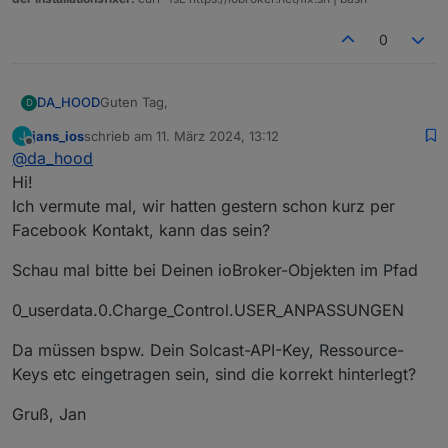
0
Guten Tag,
DA_HOOD
D
jans_ios
schrieb am
11. März 2024, 13:12
J
ich habe gestern versucht das ganze zu installieren,
zuletzt editiert von
Offline
@
da_hood
musste heute aber feststellen das überhaupt nichts
passiert ist. Ich bin nach der Anleitung vorgegangen
Vielen Dank schonmal! :)
Hi!
und habe die ganzen Werte auch eingetragen.
Ich vermute mal, wir hatten gestern schon kurz per
Beim starten des Scripts gibt es auch
Facebook Kontakt, kann das sein?
Fehlermeldungen aus denen ich nicht schlau werde.
Würde mich über Hilfe freuen.
Schau mal bitte bei Deinen ioBroker-Objekten im Pfad
0_userdata.0.Charge_Control.USER_ANPASSUNGEN
Da müssen bspw. Dein Solcast-API-Key, Ressource-
Keys etc eingetragen sein, sind die korrekt hinterlegt?
Gruß, Jan