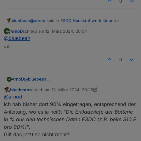
0
den Einstellungen 100% eintragen.
@
arnod
said in
E3DC Hauskraftwerk steuern
:
bluebean
ArnoD
schrieb am
12. März 2024, 20:54
A
zuletzt editiert von
Offline
@
bluebean
... , musst du bei den Einstellungen 100%
eintragen.
Ja.
Nebenfrage: meinst Du hier den Wert bei
10_maxEntladetiefeBatterie?
0
ArnoD
@
bluebean
A
Ja.
bluebean
schrieb am
13. März 2024, 20:26
zuletzt editiert von bluebean
Offline
@
arnod
Ich hab bisher dort 90% eingetragen, entsprechend der
Anleitung, wo es ja heißt "
Die Entladetiefe der Batterie
in % aus den technischen Daten E3DC (z.B. beim S10 E
pro 90%)
".
Gilt das jetzt so nicht mehr?