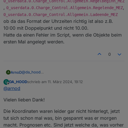
0_userdata.0.Charge_Control.Allgemein.Regelbeginn_MEZ
,
,
0_userdata.0.Charge_Control.Allgemein.Regelende_MEZ
0_userdata.0.Charge_Control.Allgemein.Ladeende_MEZ
ob da das Format der Uhrzeiten richtig ist also z.B.
10:00 mit Doppelpunkt und nicht 10.00.
Hatte da einen Fehler im Script, wenn die Objekte beim
ersten Mal angelegt werden.
0
@
da_hood
ArnoD
A
Das sieht danach aus, als ob bei dir die Astro Zeiten
DA_HOOD
schrieb am
11. März 2024, 19:12
D
nicht gelesen werden können. Kontrolliere mal die
zuletzt editiert von
Offline
@
arnod
Ortskoordinaten in der Konfiguration der Javascript-
Instanz oder wenn du dort „Systemeinstellungen
Vielen lieben Dank!
verwenden“ aktiviert hast, die Systemeinstellungen vom
iobroker.
Die Koordinaten waren leider gar nicht hinterlegt, jetzt
tut sich schon mal was, bin gespannt was er morgen
macht. Prognosen etc. Sind jetzt welche da, was vorher