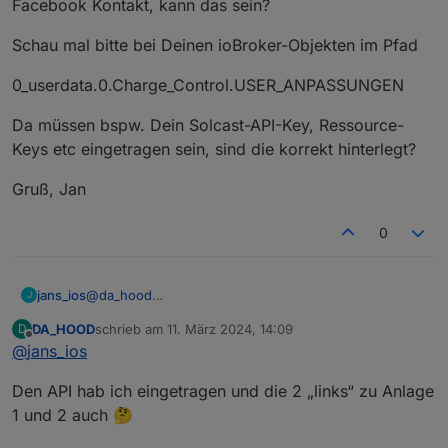
Facebook Kontakt, kann das sein?
Fehlermeldungen aus denen ich nicht schlau werde.
Würde mich über Hilfe freuen.
Schau mal bitte bei Deinen ioBroker-Objekten im Pfad
0_userdata.0.Charge_Control.USER_ANPASSUNGEN
Da müssen bspw. Dein Solcast-API-Key, Ressource-
Keys etc eingetragen sein, sind die korrekt hinterlegt?
Gruß, Jan
0
@
da_hood
jans_ios
J
Hi!
DA_HOOD
schrieb am
11. März 2024, 14:09
D
Ich vermute mal, wir hatten gestern schon kurz per
Schau mal bitte bei Deinen ioBroker-Objekten im Pfad
zuletzt editiert von
Offline
@
jans_ios
Facebook Kontakt, kann das sein?
0_userdata.0.Charge_Control.USER_ANPASSUNGEN
Den API hab ich eingetragen und die 2 „links“ zu Anlage
Da müssen bspw. Dein Solcast-API-Key, Ressource-
1 und 2 auch 🤔
Keys etc eingetragen sein, sind die korrekt hinterlegt?