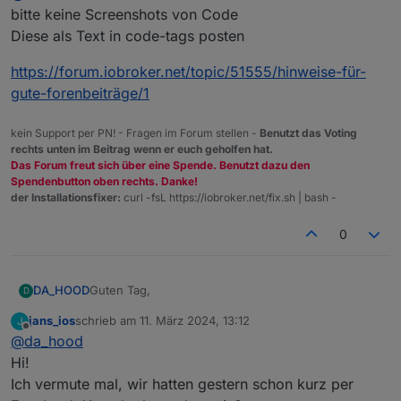
passiert ist. Ich bin nach der Anleitung vorgegangen
Vielen Dank schonmal! :)
bitte keine Screenshots von Code
und habe die ganzen Werte auch eingetragen.
Diese als Text in code-tags posten
Beim starten des Scripts gibt es auch
Fehlermeldungen aus denen ich nicht schlau werde.
https://forum.iobroker.net/topic/51555/hinweise-für-
Würde mich über Hilfe freuen.
gute-forenbeiträge/1
kein Support per PN! - Fragen im Forum stellen -
Benutzt das Voting
rechts unten im Beitrag wenn er euch geholfen hat.
Das Forum freut sich über eine Spende. Benutzt dazu den
Spendenbutton oben rechts. Danke!
der Installationsfixer:
curl -fsL https://iobroker.net/fix.sh | bash -
0
Guten Tag,
DA_HOOD
D
jans_ios
schrieb am
11. März 2024, 13:12
J
ich habe gestern versucht das ganze zu installieren,
zuletzt editiert von
Offline
@
da_hood
musste heute aber feststellen das überhaupt nichts
passiert ist. Ich bin nach der Anleitung vorgegangen
Vielen Dank schonmal! :)
Hi!
und habe die ganzen Werte auch eingetragen.
Ich vermute mal, wir hatten gestern schon kurz per
Beim starten des Scripts gibt es auch