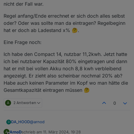
nicht der Fall war.
Regel anfang/Ende errechnet er sich doch alles selbst
oder? Oder was sollte man da eintragen? Regelbeginn
hat er doch ab Ladestand x% 🤔.
Prüfe bitte auch mal die Werte
0_userdata.0.Charge_Control.Allgemein.Regel
Eine Frage noch:
beginn_MEZ
,
0_userdata.0.Charge_Control.Allgemein.Regel
Ich habe den Compact 14, nutzbar 11,2kwh. Jetzt hatte
ende_MEZ
,
ich bei nutzbarer Kapazität 80% eingetragen und dann
0_userdata.0.Charge_Control.Allgemein.Ladee
hat er mit bei vollen Akku noch 8,8 kwh verbleibend
nde_MEZ
ob da das Format der Uhrzeiten richtig ist also z.B. 10:00
angezeigt. Er zieht also scheinbar nochmal 20% ab?
mit Doppelpunkt und nicht 10.00.
Habe auch keinen Parameter im Kopf wo man hätte die
Hatte da einen Fehler im Script, wenn die Objekte beim
Gesamtkapazität eintragen müssen 🤔
ersten Mal angelegt werden.
A
2 Antworten
0
@
arnod
DA_HOOD
D
ArnoD
schrieb am
11. März 2024, 19:28
A
Vielen lieben Dank!