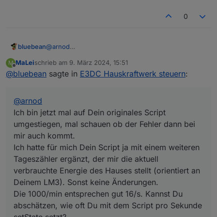
0
bluebean
@
arnod
Ich bin jetzt mal auf Dein originales Script
MaLei
schrieb am
9. März 2024, 15:51
M
umgestiegen, mal schauen ob der Fehler dann bei
zuletzt editiert von
Offline
@
bluebean
sagte in
E3DC Hauskraftwerk steuern
:
mir auch kommt.
Ich hatte für mich Dein Script ja mit einem weiteren
Tageszähler ergänzt, der mir die aktuell verbrauchte
@
arnod
Energie des Hauses stellt (orientiert an Deinem
LM3). Sonst keine Änderungen.
Ich bin jetzt mal auf Dein originales Script
Die 1000/min entsprechen gut 16/s. Kannst Du
umgestiegen, mal schauen ob der Fehler dann bei
abschätzen, wie oft Du mit dem Script pro Sekunde
mir auch kommt.
setState setzt?
Ich hatte für mich Dein Script ja mit einem weiteren
Tageszähler ergänzt, der mir die aktuell
verbrauchte Energie des Hauses stellt (orientiert an
Deinem LM3). Sonst keine Änderungen.
Die 1000/min entsprechen gut 16/s. Kannst Du
abschätzen, wie oft Du mit dem Script pro Sekunde
setState setzt?