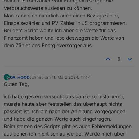
deinem Stromzähler vom Energieversorger die
Verbrauchswerte auslesen zu können.
Man kann sich natürlich auch einen Bezugszähler,
Einspeisezähler und PV-Zähler in JS programmieren.
Bei dem Script wollte ich aber die Werte für das
Finanzamt haben und lese deswegen die Werte von
dem Zähler des Energieversorger aus.
0
DA_HOOD
schrieb am
11. März 2024, 11:47
D
zuletzt editiert von
Offline
Guten Tag,
ich habe gestern versucht das ganze zu installieren,
musste heute aber feststellen das überhaupt nichts
passiert ist. Ich bin nach der Anleitung vorgegangen
und habe die ganzen Werte auch eingetragen.
Beim starten des Scripts gibt es auch Fehlermeldungen
aus denen ich nicht schlau werde. Würde mich über