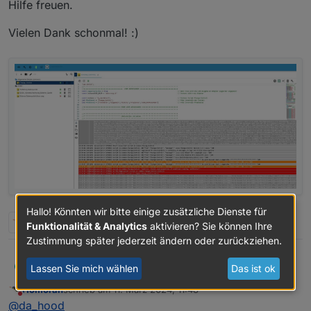
Hilfe freuen.
Vielen Dank schonmal! :)
Hallo! Könnten wir bitte einige zusätzliche Dienste für
J
2 Antworten
0
Funktionalität & Analytics
aktivieren? Sie können Ihre
Zustimmung später jederzeit ändern oder zurückziehen.
Guten Tag,
DA_HOOD
D
Lassen Sie mich wählen
Das ist ok
Homoran
schrieb am
11. März 2024, 11:48
ich habe gestern versucht das ganze zu installieren,
zuletzt editiert von
Nicht stören
@
da_hood
musste heute aber feststellen das überhaupt nichts