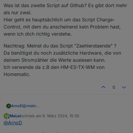
Was ist das zweite Script auf Github? Es gibt dort mehr
als nur zwei.
Hier geht es hauptsächlich um das Script Charge-
Control, mit dem du anscheinend kein Problem hast,
wenn ich dich richtig verstehe.
Nachtrag: Meinst du das Script "Zaehlerstaende" ?
Da benötigst du noch zusätzliche Hardware, die von
deinem Stromzähler die Werte auslesen kann.
Ich verwende da z.B den HM-ES-TX-WM von
Homematic.
0
@
malei
ArnoD
A
Wenn du willst, dass man dir hilft, musst du schon
MaLei
schrieb am
9. März 2024, 15:35
M
genauer werden, wo dein Problem ist.
Nachtrag: Meinst du das Script "Zaehlerstaende" ?
zuletzt editiert von
Offline
@
ArnoD
Ich kann sonst nur raten, was du für ein Problem hast.
Da benötigst du noch zusätzliche Hardware, die von
Was ist das zweite Script auf Github? Es gibt dort mehr
deinem Stromzähler die Werte auslesen kann.