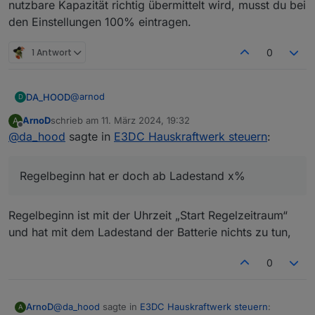
nutzbare Kapazität richtig übermittelt wird, musst du bei
den Einstellungen 100% eintragen.
1 Antwort
0
@
arnod
DA_HOOD
D
ArnoD
schrieb am
11. März 2024, 19:32
A
Vielen lieben Dank!
zuletzt editiert von
Offline
@
da_hood
sagte in
E3DC Hauskraftwerk steuern
:
Die Koordinaten waren leider gar nicht hinterlegt,
jetzt tut sich schon mal was, bin gespannt was er
Regelbeginn hat er doch ab Ladestand x%
morgen macht. Prognosen etc. Sind jetzt welche da,
Regel anfang/Ende errechnet er sich doch alles
was vorher nicht der Fall war.
selbst oder? Oder was sollte man da eintragen?
Regelbeginn hat er doch ab Ladestand x% 🤔.
Eine Frage noch:
Regelbeginn ist mit der Uhrzeit „Start Regelzeitraum“
und hat mit dem Ladestand der Batterie nichts zu tun,
Ich habe den Compact 14, nutzbar 11,2kwh. Jetzt
hatte ich bei nutzbarer Kapazität 80% eingetragen
und dann hat er mit bei vollen Akku noch 8,8 kwh
0
verbleibend angezeigt. Er zieht also scheinbar
nochmal 20% ab?
Habe auch keinen Parameter im Kopf wo man hätte
@
da_hood
sagte in
E3DC Hauskraftwerk steuern
:
ArnoD
A
die Gesamtkapazität eintragen müssen 🤔