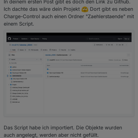
In deinem ersten Post gibt es doch den Link zu Github.
als nur zwei.
Ich verwende da z.B den HM-ES-TX-WM von
Hier geht es hauptsächlich um das Script Charge-
Homematic.
Ich dachte das wäre dein Projekt
Dort gibt es neben
Control, mit dem du anscheinend kein Problem hast,
Charge-Control auch einen Ordner "Zaehlerstaende" mit
wenn ich dich richtig verstehe.
einem Script.
Das Script habe ich importiert. Die Objekte wurden
auch angelegt, werden aber nicht gefüllt.