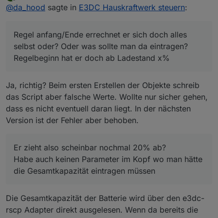
zuletzt editiert von
Offline
@
da_hood
sagte in
E3DC Hauskraftwerk steuern
:
Die Koordinaten waren leider gar nicht hinterlegt,
jetzt tut sich schon mal was, bin gespannt was er
Regel anfang/Ende errechnet er sich doch alles
morgen macht. Prognosen etc. Sind jetzt welche da,
Regel anfang/Ende errechnet er sich doch alles
was vorher nicht der Fall war.
selbst oder? Oder was sollte man da eintragen?
selbst oder? Oder was sollte man da eintragen?
Regelbeginn hat er doch ab Ladestand x% 🤔.
Eine Frage noch:
Regelbeginn hat er doch ab Ladestand x%
Ich habe den Compact 14, nutzbar 11,2kwh. Jetzt
hatte ich bei nutzbarer Kapazität 80% eingetragen
Ja, richtig? Beim ersten Erstellen der Objekte schreib
und dann hat er mit bei vollen Akku noch 8,8 kwh
das Script aber falsche Werte. Wollte nur sicher gehen,
verbleibend angezeigt. Er zieht also scheinbar
dass es nicht eventuell daran liegt. In der nächsten
nochmal 20% ab?
Version ist der Fehler aber behoben.
Habe auch keinen Parameter im Kopf wo man hätte
die Gesamtkapazität eintragen müssen 🤔
Er zieht also scheinbar nochmal 20% ab?
Habe auch keinen Parameter im Kopf wo man hätte
die Gesamtkapazität eintragen müssen
Die Gesamtkapazität der Batterie wird über den e3dc-
rscp Adapter direkt ausgelesen. Wenn da bereits die