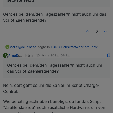
Geht es bei dem/den Tageszähler/n nicht auch um das
Script Zaehlerstaende?
0
@
bluebean
sagte in
E3DC Hauskraftwerk steuern
:
MaLei
M
ArnoD
schrieb am
10. März 2024, 09:34
A
zuletzt editiert von
Offline
@
arnod
Geht es bei dem/den Tageszähler/n nicht auch um
Ich bin jetzt mal auf Dein originales Script
Geht es bei dem/den Tageszähler/n nicht auch um das
umgestiegen, mal schauen ob der Fehler dann bei
das Script Zaehlerstaende?
Script Zaehlerstaende?
mir auch kommt.
Ich hatte für mich Dein Script ja mit einem weiteren
Tageszähler ergänzt, der mir die aktuell
Nein, dort geht es um die Zähler im Script Charge-
verbrauchte Energie des Hauses stellt (orientiert
Control.
an Deinem LM3). Sonst keine Änderungen.
Die 1000/min entsprechen gut 16/s. Kannst Du
Wie bereits geschrieben benötigst du für das Script
abschätzen, wie oft Du mit dem Script pro Sekunde
"Zaehlerstaende" noch zusätzliche Hardware, um von
setState setzt?