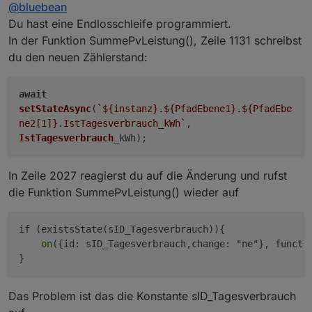
Offline
@
bluebean
Du hast eine Endlosschleife programmiert.
In der Funktion SummePvLeistung(), Zeile 1131 schreibst
du den neuen Zählerstand:
await
setStateAsync
(
`
${instanz}
.
${PfadEbene1}
.
${PfadEbe
ne2[
1
]}
.IstTagesverbrauch_kWh`
,
IstTagesverbrauch
_kWh);
In Zeile 2027 reagierst du auf die Änderung und rufst
die Funktion SummePvLeistung() wieder auf
if (existsState(sID_Tagesverbrauch)){

on
({id: sID_Tagesverbrauch,change: "ne"}, functi
Das Problem ist das die Konstante sID_Tagesverbrauch