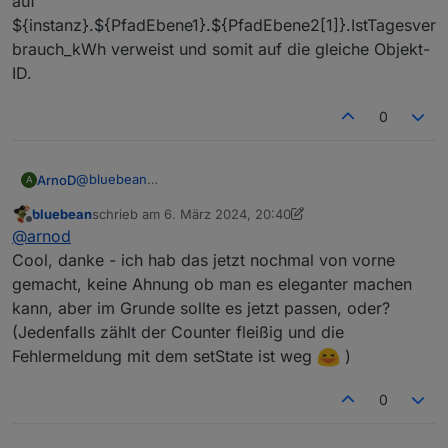
auf
${instanz}.${PfadEbene1}.${PfadEbene2[1]}.IstTagesver
brauch_kWh verweist und somit auf die gleiche Objekt-
ID.
0
@
bluebean
ArnoD
A
Du hast eine Endlosschleife programmiert.
bluebean
schrieb am
6. März 2024, 20:40
In der Funktion SummePvLeistung(), Zeile 1131 schreibst
zuletzt editiert von bluebean
3. Juli 2024, 19:37
Offline
@
arnod
du den neuen Zählerstand:
In Zeile 2027 reagierst du auf die Änderung und rufst
Cool, danke - ich hab das jetzt nochmal von vorne
die Funktion SummePvLeistung() wieder auf
gemacht, keine Ahnung ob man es eleganter machen
if (existsState(sID_Tagesverbrauch)){

kann, aber im Grunde sollte es jetzt passen, oder?
    on({id: sID_Tagesverbrauch,change: "ne"}
Das Problem ist das die Konstante sID_Tagesverbrauch
(Jedenfalls zählt der Counter fleißig und die
auf
Fehlermeldung mit dem setState ist weg
)
${instanz}.${PfadEbene1}.${PfadEbene2[1]}.IstTagesver
brauch_kWh verweist und somit auf die gleiche Objekt-
0
ID.