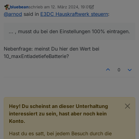
bluebean
schrieb am
12. März 2024, 19:01
zuletzt editiert von bluebean
3. Dez. 2024, 20:15
Offline
Regel anfang/Ende errechnet er sich doch alles
@
arnod
said in
E3DC Hauskraftwerk steuern
:
selbst oder? Oder was sollte man da eintragen?
Ja, richtig? Beim ersten Erstellen der Objekte schreib
Regelbeginn hat er doch ab Ladestand x%
das Script aber falsche Werte. Wollte nur sicher gehen,
... , musst du bei den Einstellungen 100% eintragen.
dass es nicht eventuell daran liegt. In der nächsten
Er zieht also scheinbar nochmal 20% ab?
Version ist der Fehler aber behoben.
Habe auch keinen Parameter im Kopf wo man hätte
Nebenfrage: meinst Du hier den Wert bei
Die Gesamtkapazität der Batterie wird über den e3dc-
die Gesamtkapazität eintragen müssen
10_maxEntladetiefeBatterie?
rscp Adapter direkt ausgelesen. Wenn da bereits die
nutzbare Kapazität richtig übermittelt wird, musst du bei
0
den Einstellungen 100% eintragen.
Hey! Du scheinst an dieser Unterhaltung
interessiert zu sein, hast aber noch kein
Konto.
Hast du es satt, bei jedem Besuch durch die