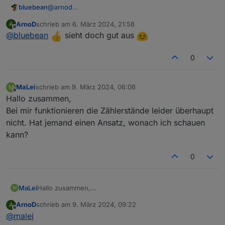
bluebean
@
arnod
Cool, danke - ich hab das jetzt nochmal von vorne
ArnoD
schrieb am
6. März 2024, 21:58
A
gemacht, keine Ahnung ob man es eleganter
zuletzt editiert von
Offline
@
bluebean
sieht doch gut aus
machen kann, aber im Grunde sollte es jetzt passen,
oder?
(Jedenfalls zählt der Counter fleißig und die
0
Fehlermeldung mit dem setState ist weg
)
MaLei
schrieb am
9. März 2024, 06:06
M
zuletzt editiert von
Offline
Hallo zusammen,
Bei mir funktionieren die Zählerstände leider überhaupt
nicht. Hat jemand einen Ansatz, wonach ich schauen
kann?
0
MaLei
Hallo zusammen,
M
Bei mir funktionieren die Zählerstände leider überhaupt
ArnoD
schrieb am
9. März 2024, 09:22
A
nicht. Hat jemand einen Ansatz, wonach ich schauen
zuletzt editiert von
Offline
@
malei
kann?