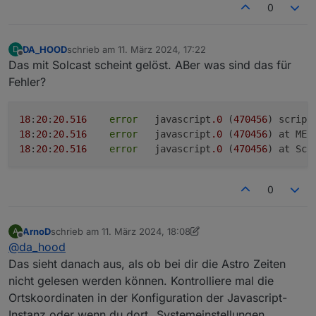
Gruß, Jan
0
DA_HOOD
schrieb am
11. März 2024, 17:22
D
zuletzt editiert von
Offline
Das mit Solcast scheint gelöst. ABer was sind das für
Fehler?
18
:
20
:
20.516
error
	javascript
.0
 (
470456
) script
18
:
20
:
20.516
error
	javascript
.0
 (
470456
) at MEZ
18
:
20
:
20.516
error
	javascript
.0
 (
470456
) at Scr
0
ArnoD
schrieb am
11. März 2024, 18:08
A
zuletzt editiert von ArnoD
3. Nov. 2024, 20:05
Offline
@
da_hood
Das sieht danach aus, als ob bei dir die Astro Zeiten
nicht gelesen werden können. Kontrolliere mal die
Ortskoordinaten in der Konfiguration der Javascript-
Instanz oder wenn du dort „Systemeinstellungen