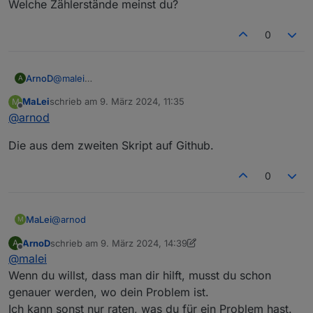
Welche Zählerstände meinst du?
0
ArnoD
@
malei
A
Welche Zählerstände meinst du?
MaLei
schrieb am
9. März 2024, 11:35
M
zuletzt editiert von
Offline
@
arnod
Die aus dem zweiten Skript auf Github.
0
@
arnod
MaLei
M
ArnoD
schrieb am
9. März 2024, 14:39
A
Die aus dem zweiten Skript auf Github.
zuletzt editiert von ArnoD
3. Sept. 2024, 15:48
Offline
@
malei
Wenn du willst, dass man dir hilft, musst du schon
genauer werden, wo dein Problem ist.
Ich kann sonst nur raten, was du für ein Problem hast.