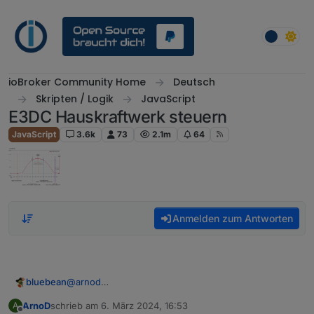
Weiter zum Inhalt
ioBroker Community Home
Deutsch
Skripten / Logik
JavaScript
E3DC Hauskraftwerk steuern
JavaScript
3.6k
73
2.1m
64
Anmelden zum Antworten
bluebean
@
arnod
Charge-Control_Ver_1.3.1_neu.js.zip
ArnoD
schrieb am
6. März 2024, 16:53
A
zuletzt editiert von