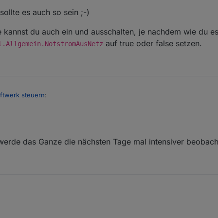
ollte es auch so sein ;-)
kannst du auch ein und ausschalten, je nachdem wie du es 
auf true oder false setzen.
l.Allgemein.NotstromAusNetz
ftwerk steuern
:
 die Steuerung ja dann doch ...
 werde das Ganze die nächsten Tage mal intensiver beobac
ast, sollte es auch so sein ;-)
erve kannst du auch ein und ausschalten, je nachdem wie du es haben 
ge_Control.Allgemein.NotstromAusNetz
auf true oder false setzen