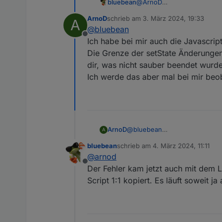
@
ArnoD
bluebean
Ich habe mein iobroker auf 
ArnoD
schrieb am
3. März 2024, 19:33
A
Adapter laufen mit iobroker 
zuletzt editiert von
@
bluebean
Dieser wirft im Log mit Dei
Offline
Auf dem alten System mit jav
Ich habe bei mir auch die Javascri
Die Grenze der setState Änderungen 
Kennst Du das? Eine schnel
dir, was nicht sauber beendet wurd
Eventuell wird da jetzt da
Ich werde das aber mal bei mir beo
PS: Ich hab
hier
was gefunden
jetzt mal auf 2000 hochgese
Interessanterweise ist die
dennoch habe ich das bei de
ArnoD
@
bluebean
A
Ich habe bei mir auch die Jav
bluebean
schrieb am
4. März 2024, 11:11
Die Grenze der setState Änder
zuletzt editiert von
@
arnod
nicht sauber beendet wurde?
Offline
Ich werde das aber mal bei mi
Der Fehler kam jetzt auch mit dem L
Script 1:1 kopiert. Es läuft soweit 