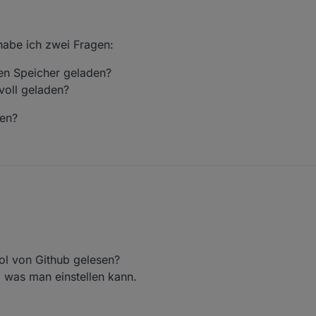
habe ich zwei Fragen:
en Speicher geladen?
voll geladen?
len?
ng, habe ich zwei Fragen:
t in den Speicher geladen?
ol von Github gelesen?
nstellen?
icht voll geladen?
n, was man einstellen kann.