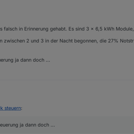
 13, 19.5, 26, 32.5 und 39 kWh.
s falsch in Erinnerung gehabt. Es sind 3 x 6,5 kWh Module,
 zwischen 2 und 3 in der Nacht begonnen, die 27% Notst
uerung ja dann doch ...
l was falsch in Erinnerung gehabt. Es sind 3 x 6,5 kWh Module, also 1
dwann zwischen 2 und 3 in der Nacht begonnen, die 27% Notstromrese
k steuern
:
e Steuerung ja dann doch ...
teuerung ja dann doch ...