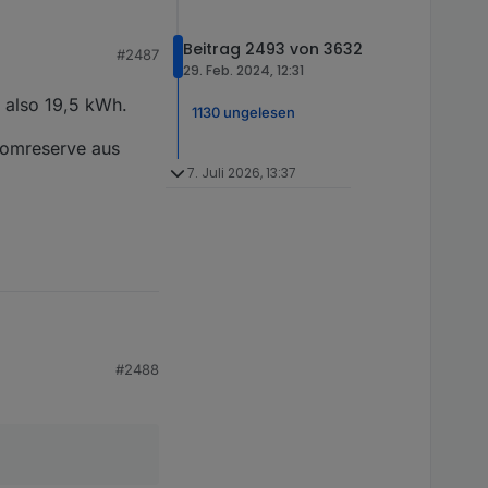
Beitrag 2493 von 3632
#2487
29. Feb. 2024, 12:31
 also 19,5 kWh.
1130 ungelesen
romreserve aus
7. Juli 2026, 13:37
9,5 kWh.
#2488
rve aus dem Netz zu