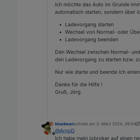
Ich möchte das Auto im Grunde imm
automatisch starten, sondern über i
Ladevorgang starten
Wechsel von Normal- oder Übe
Ladevorgang beenden
Den Wechsel zwischen Normal- und 
den Ladevorgang zu starten bzw. z
Nur wie starte und beende ich ein
Danke für die Hilfe !
Gruß, Jörg
bluebean
schrieb am
3. März 2024, 09:54
zuletzt editiert von bluebean
3. Mä
@
ArnoD
Offline
Ich habe mein iobroker auf einen n