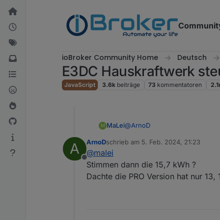
Weiter zum Inhalt
Communit
ioBroker Community Home
Deutsch
E3DC Hauskraftwerk ste
JavaScript
3.6k
beiträge
73
kommentatoren
2.
@
ArnoD
MaLei
M
ArnoD
schrieb am
5. Feb. 2024, 21:23
A
Ja, S10 E Pro. Hat Platz für vie
zuletzt editiert von
@
malei
Offline
Stimmen dann die 15,7 kWh ?
Dachte die PRO Version hat nur 13,