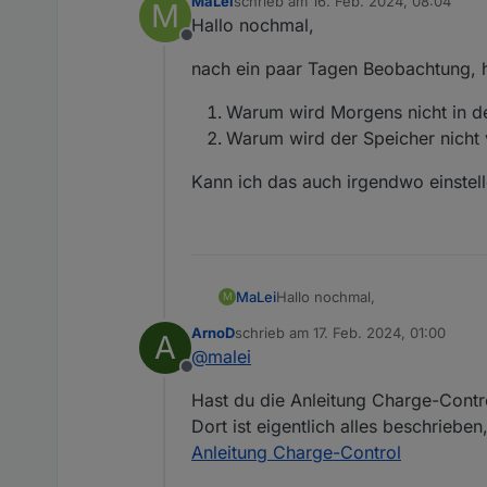
MaLei
schrieb am
16. Feb. 2024, 08:04
M
zuletzt editiert von
Hallo nochmal,
Offline
nach ein paar Tagen Beobachtung, 
Warum wird Morgens nicht in d
Warum wird der Speicher nicht 
Kann ich das auch irgendwo einstel
Hallo nochmal,
MaLei
M
ArnoD
schrieb am
17. Feb. 2024, 01:00
A
nach ein paar Tagen Beobachtu
zuletzt editiert von
@
malei
Offline
Warum wird Morgens nich
Hast du die Anleitung Charge-Contr
Kann ich das auch irgendwo ei
Warum wird der Speicher n
Dort ist eigentlich alles beschriebe
Anleitung Charge-Control