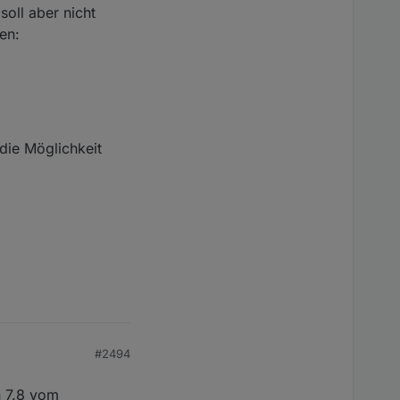
oll aber nicht
en:
ie Möglichkeit
#2494
n 7.8 vom