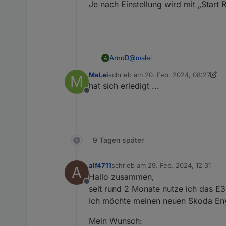
Je nach Einstellung wird mit „Start
@
malei
ArnoD
A
MaLei
schrieb am
20. Feb. 2024, 08:27
M
Hast du die Anleitung Charge-
zuletzt editiert von MaLei
hat sich erledigt ...
Dort ist eigentlich alles besch
Offline
Anleitung Charge-Control
Je nach Einstellung wird mit „
9 Tagen später
alf4711
schrieb am
29. Feb. 2024, 12:31
A
zuletzt editiert von
Hallo zusammen,
Offline
seit rund 2 Monate nutze ich das E
Ich möchte meinen neuen Skoda Enya
Mein Wunsch: