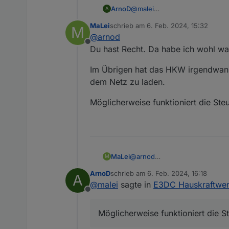
ArnoD
@
malei
A
Stimmen dann die 15,7 kWh ?
MaLei
schrieb am
6. Feb. 2024, 15:32
M
Dachte die PRO Version hat nur
zuletzt editiert von
@
arnod
Offline
Du hast Recht. Da habe ich wohl wa
Im Übrigen hat das HKW irgendwann
dem Netz zu laden.
Möglicherweise funktioniert die Ste
@
arnod
MaLei
M
Du hast Recht. Da habe ich woh
ArnoD
schrieb am
6. Feb. 2024, 16:18
A
Im Übrigen hat das HKW irgen
zuletzt editiert von
@
malei
sagte in
E3DC Hauskraftwer
laden.
Offline
Möglicherweise funktioniert di
Möglicherweise funktioniert die S