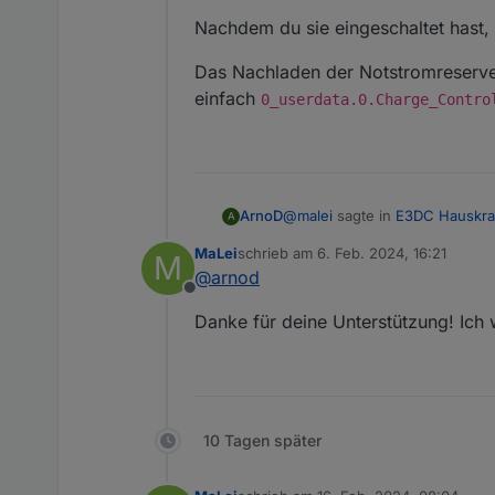
Nachdem du sie eingeschaltet hast, s
Das Nachladen der Notstromreserve 
einfach
0_userdata.0.Charge_Contro
@
malei
sagte in
E3DC Hauskra
ArnoD
A
MaLei
schrieb am
6. Feb. 2024, 16:21
M
zuletzt editiert von
@
arnod
Möglicherweise funktioniert
Offline
Danke für deine Unterstützung! Ich
Nachdem du sie eingeschaltet h
Das Nachladen der Notstromres
einfach
0_userdata.0.Char
10 Tagen später