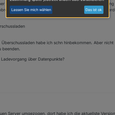
er an die Wallbox angeschlossen haben. Der Ladevorgang s
obroker (in Abhängigkeit anderer Faktoren...) geregelt werd
Lassen Sie mich wählen
Das ist ok
rschussladen
Überschussladen habe ich schn hinbekommen. Aber nicht d
u beenden.
en Ladevorgang über Datenpunkte?
rz 2024, 11:08
euen Server umgezogen, dort habe ich die aktuellste Versio