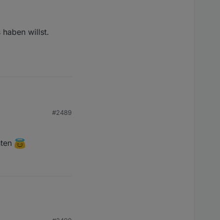
haben willst.
#2489
hten
willst.
.