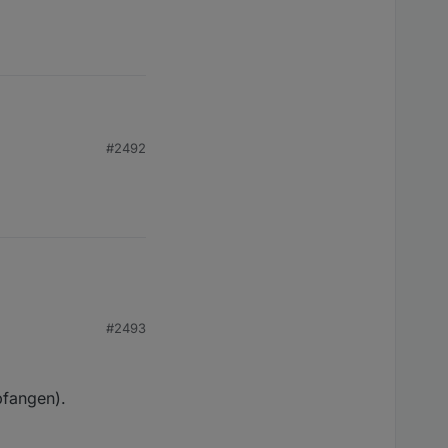
#2492
#2493
pfangen).