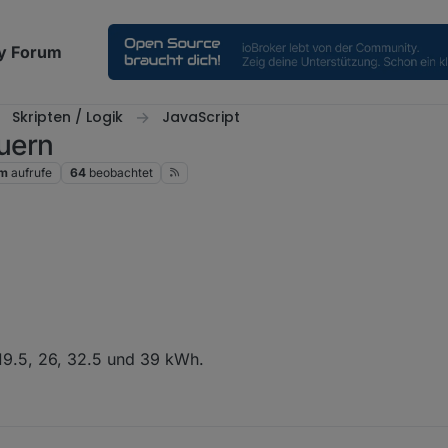
y Forum
Skripten / Logik
JavaScript
uern
1m
aufrufe
64
beobachtet
r Module, es sind aber nur drei verbaut.
 19.5, 26, 32.5 und 39 kWh.