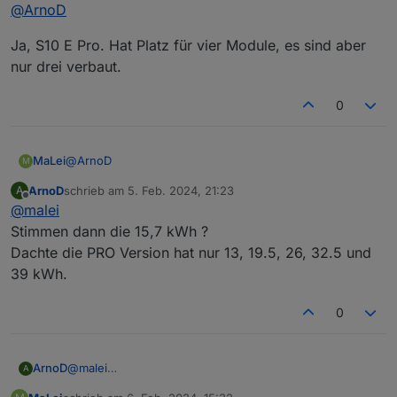
Offline
@
ArnoD
Die Summe der ersten beiden Werte sollten deine
max. Kapazität der Batterie ergeben.
Dann werden die Werte vom E3DC falsch übertragen.
ich habe nur 15700 Wh
Ja, S10 E Pro. Hat Platz für vier Module, es sind aber
Es gibt bei einigen Typen Probleme beim Auslesen der
nur drei verbaut.
Werte über RSCP, dein Hauskraftwerk gehört wohl
Was hast du für ein Typ ? S10 E Pro ? dann wären 19,5
dazu.
richtig.
0
Wie viele Batteriemodule sind bei dir eingebaut 3 ?
@
ArnoD
MaLei
M
ArnoD
schrieb am
5. Feb. 2024, 21:23
A
Ja, S10 E Pro. Hat Platz für vier Module, es sind aber nur
zuletzt editiert von
Offline
@
malei
drei verbaut.
Stimmen dann die 15,7 kWh ?
Dachte die PRO Version hat nur 13, 19.5, 26, 32.5 und
39 kWh.
0
ArnoD
@
malei
A
Stimmen dann die 15,7 kWh ?