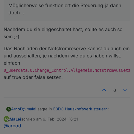
...
Möglicherweise funktioniert die Steuerung ja dann
doch ...
Nachdem du sie eingeschaltet hast, sollte es auch so
sein ;-)
Das Nachladen der Notstromreserve kannst du auch ein
und ausschalten, je nachdem wie du es haben willst.
einfach
0_userdata.0.Charge_Control.Allgemein.NotstromAusNetz
auf true oder false setzen.
0
@
malei
sagte in
E3DC Hauskraftwerk steuern
:
ArnoD
A
MaLei
schrieb am
6. Feb. 2024, 16:21
M
zuletzt editiert von
Offline
@
arnod
Möglicherweise funktioniert die Steuerung ja dann
doch ...