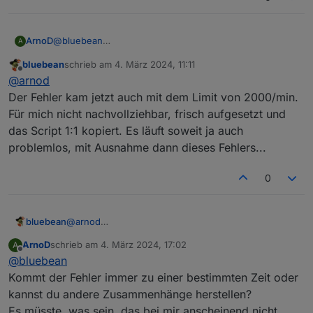
7.1.6 nicht im Log.
ArnoD
@
bluebean
A
Ich habe bei mir auch die Javascript-Adapter Version 7.8
bluebean
schrieb am
4. März 2024, 11:11
laufen und keine Meldungen im LOG.
zuletzt editiert von
Offline
@
arnod
Die Grenze der setState Änderungen von 1000/Min
sollten aber auch nicht erreicht werden. Kann es sein
Der Fehler kam jetzt auch mit dem Limit von 2000/min.
das bei dir, was nicht sauber beendet wurde?
Für mich nicht nachvollziehbar, frisch aufgesetzt und
Ich werde das aber mal bei mir beobachten.
das Script 1:1 kopiert. Es läuft soweit ja auch
problemlos, mit Ausnahme dann dieses Fehlers...
0
bluebean
@
arnod
Der Fehler kam jetzt auch mit dem Limit von
ArnoD
schrieb am
4. März 2024, 17:02
A
2000/min. Für mich nicht nachvollziehbar, frisch
zuletzt editiert von
Offline
@
bluebean
aufgesetzt und das Script 1:1 kopiert. Es läuft soweit
ja auch problemlos, mit Ausnahme dann dieses
Kommt der Fehler immer zu einer bestimmten Zeit oder
Fehlers...
kannst du andere Zusammenhänge herstellen?
Es müsste, was sein, das bei mir anscheinend nicht