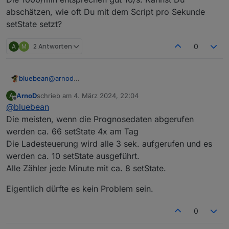
abschätzen, wie oft Du mit dem Script pro Sekunde
setState setzt?
A
M
2 Antworten
0
bluebean
@
arnod
Ich bin jetzt mal auf Dein originales Script
ArnoD
schrieb am
4. März 2024, 22:04
A
umgestiegen, mal schauen ob der Fehler dann bei
zuletzt editiert von
Offline
@
bluebean
mir auch kommt.
Ich hatte für mich Dein Script ja mit einem weiteren
Die meisten, wenn die Prognosedaten abgerufen
Tageszähler ergänzt, der mir die aktuell verbrauchte
werden ca. 66 setState 4x am Tag
Energie des Hauses stellt (orientiert an Deinem
Die Ladesteuerung wird alle 3 sek. aufgerufen und es
LM3). Sonst keine Änderungen.
werden ca. 10 setState ausgeführt.
Die 1000/min entsprechen gut 16/s. Kannst Du
abschätzen, wie oft Du mit dem Script pro Sekunde
Alle Zähler jede Minute mit ca. 8 setState.
setState setzt?
Eigentlich dürfte es kein Problem sein.
0