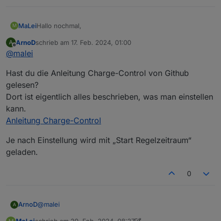
Hallo nochmal,
MaLei
M
ArnoD
schrieb am
17. Feb. 2024, 01:00
A
nach ein paar Tagen Beobachtung, habe ich zwei
zuletzt editiert von
Offline
@
malei
Fragen:
Warum wird Morgens nicht in den Speicher
Hast du die Anleitung Charge-Control von Github
Kann ich das auch irgendwo einstellen?
geladen?
Warum wird der Speicher nicht voll geladen?
gelesen?
Dort ist eigentlich alles beschrieben, was man einstellen
kann.
Anleitung Charge-Control
Je nach Einstellung wird mit „Start Regelzeitraum“
geladen.
0
@
malei
ArnoD
A