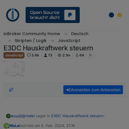
Weiter zum Inhalt
ioBroker Community Home
Deutsch
Skripten / Logik
JavaScript
E3DC Hauskraftwerk steuern
JavaScript
3.6k
73
2.1m
64
Anmelden zum Antworten
@
malei
sagte in
E3DC Hauskraftwerk steuern
:
ArnoD
A
MaLei
schrieb am
5. Feb. 2024, 21:16
M
zuletzt editiert von