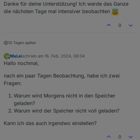
Nachdem du sie eingeschaltet hast, sollte es auch so
Danke für deine Unterstützung! Ich werde das Ganze
sein ;-)
die nächsten Tage mal intensiver beobachten
Das Nachladen der Notstromreserve kannst du auch ein
und ausschalten, je nachdem wie du es haben willst.
0
einfach
0_userdata.0.Charge_Control.Allgemein.Notst
romAusNetz
auf true oder false setzen.
10 Tagen später
MaLei
schrieb am
16. Feb. 2024, 08:04
M
zuletzt editiert von
Offline
Hallo nochmal,
nach ein paar Tagen Beobachtung, habe ich zwei
Fragen:
Warum wird Morgens nicht in den Speicher
geladen?
Warum wird der Speicher nicht voll geladen?
Kann ich das auch irgendwo einstellen?
0