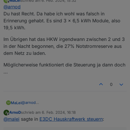
MaLei
schrieb am
6. Feb. 2024, 15:32
M
Dachte die PRO Version hat nur 13, 19.5, 26, 32.5 und
zuletzt editiert von
Offline
@
arnod
39 kWh.
Du hast Recht. Da habe ich wohl was falsch in
Erinnerung gehabt. Es sind 3 x 6,5 kWh Module, also
19,5 kWh.
Im Übrigen hat das HKW irgendwann zwischen 2 und 3
in der Nacht begonnen, die 27% Notstromreserve aus
dem Netz zu laden.
Möglicherweise funktioniert die Steuerung ja dann doch
...
0
@
arnod
MaLei
M
Du hast Recht. Da habe ich wohl was falsch in
ArnoD
schrieb am
6. Feb. 2024, 16:18
A
Erinnerung gehabt. Es sind 3 x 6,5 kWh Module, also
Im Übrigen hat das HKW irgendwann zwischen 2 und 3
zuletzt editiert von
Offline
@
malei
sagte in
E3DC Hauskraftwerk steuern
:
19,5 kWh.
in der Nacht begonnen, die 27% Notstromreserve aus
dem Netz zu laden.
Möglicherweise funktioniert die Steuerung ja dann doch