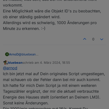
vorkommt.
Eine Möglichkeit wäre die Objekt ID's zu beobachten,
ob einer ständig geändert wird.
Allerdings wird es schwierig, 1000 Änderungen pro
Minute zu erkennen. :-)
0
ArnoD
@
bluebean
A
Kommt der Fehler immer zu einer bestimmten Zeit oder
bluebean
schrieb am
4. März 2024, 18:55
kannst du andere Zusammenhänge herstellen?
zuletzt editiert von
Offline
@
arnod
Es müsste, was sein, das bei mir anscheinend nicht
vorkommt.
Ich bin jetzt mal auf Dein originales Script umgestiegen,
Eine Möglichkeit wäre die Objekt ID's zu beobachten,
mal schauen ob der Fehler dann bei mir auch kommt.
ob einer ständig geändert wird.
Ich hatte für mich Dein Script ja mit einem weiteren
Allerdings wird es schwierig, 1000 Änderungen pro
Tageszähler ergänzt, der mir die aktuell verbrauchte
Minute zu erkennen. :-)
Energie des Hauses stellt (orientiert an Deinem LM3).
Sonst keine Änderungen.
Die 1000/min entsprechen gut 16/s. Kannst Du