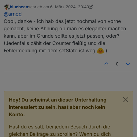
Du hast eine Endlosschleife programmiert.
bluebean
schrieb am
6. März 2024, 20:40
In der Funktion SummePvLeistung(), Zeile 1131 schreibst
zuletzt editiert von bluebean
3. Juli 2024, 19:37
Offline
@
arnod
du den neuen Zählerstand:
In Zeile 2027 reagierst du auf die Änderung und rufst
Cool, danke - ich hab das jetzt nochmal von vorne
die Funktion SummePvLeistung() wieder auf
gemacht, keine Ahnung ob man es eleganter machen
if (existsState(sID_Tagesverbrauch)){

kann, aber im Grunde sollte es jetzt passen, oder?
    on({id: sID_Tagesverbrauch,change: "ne"}
Das Problem ist das die Konstante sID_Tagesverbrauch
(Jedenfalls zählt der Counter fleißig und die
auf
Fehlermeldung mit dem setState ist weg
)
${instanz}.${PfadEbene1}.${PfadEbene2[1]}.IstTagesver
brauch_kWh verweist und somit auf die gleiche Objekt-
0
ID.
Hey! Du scheinst an dieser Unterhaltung
interessiert zu sein, hast aber noch kein
Konto.
Hast du es satt, bei jedem Besuch durch die
gleichen Beiträge zu scrollen? Wenn du dich