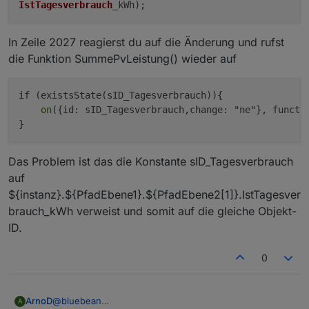
IstTagesverbrauch
_kWh);
In Zeile 2027 reagierst du auf die Änderung und rufst
die Funktion SummePvLeistung() wieder auf
if (existsState(sID_Tagesverbrauch)){

on
({id: sID_Tagesverbrauch,change: "ne"}, functi
Das Problem ist das die Konstante sID_Tagesverbrauch
auf
${instanz}.${PfadEbene1}.${PfadEbene2[1]}.IstTagesver
brauch_kWh verweist und somit auf die gleiche Objekt-
ID.
0
@
bluebean
ArnoD
A