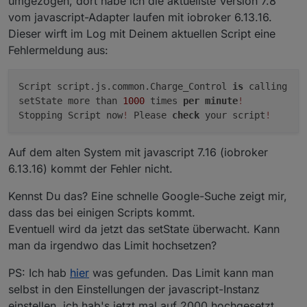
umgezogen, dort habe ich die aktuellste Version 7.8
vom javascript-Adapter laufen mit iobroker 6.13.16.
Dieser wirft im Log mit Deinem aktuellen Script eine
Fehlermeldung aus:
Script script.js.common.Charge_Control
is
calling
setState more than
1000
times
per
minute
!
Stopping Script now
!
Please
check
your script
!
Auf dem alten System mit javascript 7.16 (iobroker
6.13.16) kommt der Fehler nicht.
Kennst Du das? Eine schnelle Google-Suche zeigt mir,
dass das bei einigen Scripts kommt.
Eventuell wird da jetzt das setState überwacht. Kann
man da irgendwo das Limit hochsetzen?
PS: Ich hab
hier
was gefunden. Das Limit kann man
selbst in den Einstellungen der javascript-Instanz
einstellen, ich hab's jetzt mal auf 2000 hochgesetzt.