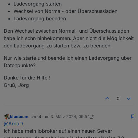
Ladevorgang starten
Wechsel von Normal- oder Überschussladen
Ladevorgang beenden
Den Wechsel zwischen Normal- und Überschussladen
habe ich schn hinbekommen. Aber nicht die Möglichkeit
den Ladevorgang zu starten bzw. zu beenden.
Nur wie starte und beende ich einen Ladevorgang über
Datenpunkte?
Danke für die Hilfe !
Gruß, Jörg
0
bluebean
schrieb am
3. März 2024, 09:54
zuletzt editiert von bluebean
3. März 2024, 11:08
Offline
@
ArnoD
Ich habe mein iobroker auf einen neuen Server