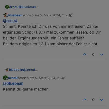
@
bluebean
ArnoD
A
Die meisten, wenn die Prognosedaten abgerufen
bluebean
schrieb am
5. März 2024, 11:25
werden ca. 66 setState 4x am Tag
Eigentlich dürfte es kein Problem sein.
zuletzt editiert von bluebean
3. Mai 2024, 12:26
Offline
@
arnod
Die Ladesteuerung wird alle 3 sek. aufgerufen und es
werden ca. 10 setState ausgeführt.
Stimmt. Könnte ich Dir das von mir mit einem Zähler
Alle Zähler jede Minute mit ca. 8 setState.
ergänztes Script (1.3.1) mal zukommen lassen, ob Dir
bei den Ergänzungen vllt. ein Fehler auffällt?
Bei dem originalen 1.3.1 kam bisher der Fehler nicht.
0
bluebean
@
arnod
Stimmt. Könnte ich Dir das von mir mit einem Zähler
ArnoD
schrieb am
5. März 2024, 21:48
A
ergänztes Script (1.3.1) mal zukommen lassen, ob Dir
zuletzt editiert von
Offline
@
bluebean
bei den Ergänzungen vllt. ein Fehler auffällt?
Bei dem originalen 1.3.1 kam bisher der Fehler nicht.
Kannst du gerne machen.
0