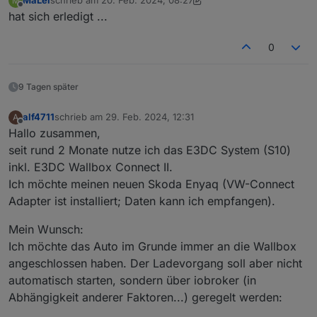
MaLei
schrieb am
20. Feb. 2024, 08:27
M
Hast du die Anleitung Charge-Control von Github
zuletzt editiert von MaLei
Offline
hat sich erledigt ...
gelesen?
Dort ist eigentlich alles beschrieben, was man einstellen
Je nach Einstellung wird mit „Start Regelzeitraum“
kann.
geladen.
0
Anleitung Charge-Control
9 Tagen später
alf4711
schrieb am
29. Feb. 2024, 12:31
A
zuletzt editiert von
Offline
Hallo zusammen,
seit rund 2 Monate nutze ich das E3DC System (S10)
inkl. E3DC Wallbox Connect II.
Ich möchte meinen neuen Skoda Enyaq (VW-Connect
Adapter ist installiert; Daten kann ich empfangen).
Mein Wunsch:
Ich möchte das Auto im Grunde immer an die Wallbox
angeschlossen haben. Der Ladevorgang soll aber nicht
automatisch starten, sondern über iobroker (in
Abhängigkeit anderer Faktoren...) geregelt werden: