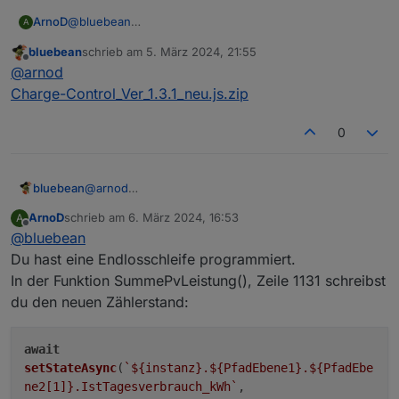
ArnoD
@
bluebean
A
Kannst du gerne machen.
bluebean
schrieb am
5. März 2024, 21:55
zuletzt editiert von
Offline
@
arnod
Charge-Control_Ver_1.3.1_neu.js.zip
0
bluebean
@
arnod
Charge-Control_Ver_1.3.1_neu.js.zip
ArnoD
schrieb am
6. März 2024, 16:53
A
zuletzt editiert von
Offline
@
bluebean
Du hast eine Endlosschleife programmiert.
In der Funktion SummePvLeistung(), Zeile 1131 schreibst
du den neuen Zählerstand:
await
setStateAsync
(
`
${instanz}
.
${PfadEbene1}
.
${PfadEbe
ne2[
1
]}
.IstTagesverbrauch_kWh`
,