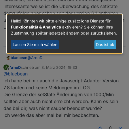
Interessanterweise ist die Überwachung des setState
demzufolge aber schon seit der version 6.1 enthalten,
und dennoch habe ich das bei der Version 7.1.6 nicht im
Hallo! Könnten wir bitte einige zusätzliche Dienste für
Log.
Funktionalität & Analytics
aktivieren? Sie können Ihre
Zustimmung später jederzeit ändern oder zurückziehen.
0
Lassen Sie mich wählen
Das ist ok
@
ArnoD
bluebean
Ich habe mein iobroker auf einen neuen Server
ArnoD
schrieb am
3. März 2024, 19:33
A
umgezogen, dort habe ich die aktuellste Version 7.8
zuletzt editiert von
Offline
@
bluebean
vom javascript-Adapter laufen mit iobroker 6.13.16.
Auf dem alten System mit javascript 7.16 (iobroker
Dieser wirft im Log mit Deinem aktuellen Script eine
Ich habe bei mir auch die Javascript-Adapter Version
6.13.16) kommt der Fehler nicht.
Fehlermeldung aus:
7.8 laufen und keine Meldungen im LOG.
Kennst Du das? Eine schnelle Google-Suche zeigt
Die Grenze der setState Änderungen von 1000/Min
mir, dass das bei einigen Scripts kommt.
Eventuell wird da jetzt das setState überwacht. Kann
sollten aber auch nicht erreicht werden. Kann es sein
PS: Ich hab
hier
was gefunden. Das Limit kann man
man da irgendwo das Limit hochsetzen?
selbst in den Einstellungen der javascript-Instanz
das bei dir, was nicht sauber beendet wurde?
einstellen, ich hab's jetzt mal auf 2000 hochgesetzt.
Ich werde das aber mal bei mir beobachten.
Interessanterweise ist die Überwachung des
setState demzufolge aber schon seit der version 6.1
0
enthalten, und dennoch habe ich das bei der Version