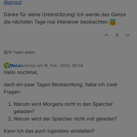
@
arnod
Möglicherweise funktioniert die Steuerung ja dann
doch ...
Nachdem du sie eingeschaltet hast, sollte es auch so
Danke für deine Unterstützung! Ich werde das Ganze
sein ;-)
die nächsten Tage mal intensiver beobachten
Das Nachladen der Notstromreserve kannst du auch ein
und ausschalten, je nachdem wie du es haben willst.
0
einfach
0_userdata.0.Charge_Control.Allgemein.Notst
romAusNetz
auf true oder false setzen.
10 Tagen später
MaLei
schrieb am
16. Feb. 2024, 08:04
M
zuletzt editiert von
Offline
Hallo nochmal,
nach ein paar Tagen Beobachtung, habe ich zwei
Fragen:
Warum wird Morgens nicht in den Speicher
geladen?
Warum wird der Speicher nicht voll geladen?
Kann ich das auch irgendwo einstellen?