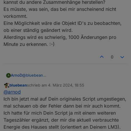
kannst du andere Zusammenhänge herstellen?
Es müsste, was sein, das bei mir anscheinend nicht
vorkommt.
Eine Möglichkeit wäre die Objekt ID's zu beobachten,
ob einer ständig geändert wird.
Allerdings wird es schwierig, 1000 Änderungen pro
Minute zu erkennen. :-)
0
ArnoD
@
bluebean
A
Kommt der Fehler immer zu einer bestimmten Zeit oder
bluebean
schrieb am
4. März 2024, 18:55
kannst du andere Zusammenhänge herstellen?
zuletzt editiert von
Offline
@
arnod
Es müsste, was sein, das bei mir anscheinend nicht
vorkommt.
Ich bin jetzt mal auf Dein originales Script umgestiegen,
Eine Möglichkeit wäre die Objekt ID's zu beobachten,
mal schauen ob der Fehler dann bei mir auch kommt.
ob einer ständig geändert wird.
Ich hatte für mich Dein Script ja mit einem weiteren
Allerdings wird es schwierig, 1000 Änderungen pro
Tageszähler ergänzt, der mir die aktuell verbrauchte
Minute zu erkennen. :-)
Energie des Hauses stellt (orientiert an Deinem LM3).