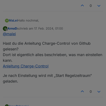
0
Hallo nochmal,
MaLei
M
ArnoD
schrieb am
17. Feb. 2024, 01:00
A
nach ein paar Tagen Beobachtung, habe ich zwei
zuletzt editiert von
Offline
@
malei
Fragen:
Warum wird Morgens nicht in den Speicher
Hast du die Anleitung Charge-Control von Github
Kann ich das auch irgendwo einstellen?
geladen?
Warum wird der Speicher nicht voll geladen?
gelesen?
Dort ist eigentlich alles beschrieben, was man einstellen
kann.
Anleitung Charge-Control
Je nach Einstellung wird mit „Start Regelzeitraum“
geladen.
0