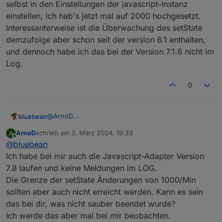
selbst in den Einstellungen der javascript-Instanz
einstellen, ich hab's jetzt mal auf 2000 hochgesetzt.
Interessanterweise ist die Überwachung des setState
demzufolge aber schon seit der version 6.1 enthalten,
und dennoch habe ich das bei der Version 7.1.6 nicht im
Log.
0
@
ArnoD
bluebean
Ich habe mein iobroker auf einen neuen Server
ArnoD
schrieb am
3. März 2024, 19:33
A
umgezogen, dort habe ich die aktuellste Version 7.8
zuletzt editiert von
Offline
@
bluebean
vom javascript-Adapter laufen mit iobroker 6.13.16.
Auf dem alten System mit javascript 7.16 (iobroker
Dieser wirft im Log mit Deinem aktuellen Script eine
Ich habe bei mir auch die Javascript-Adapter Version
6.13.16) kommt der Fehler nicht.
Fehlermeldung aus:
7.8 laufen und keine Meldungen im LOG.
Kennst Du das? Eine schnelle Google-Suche zeigt
Die Grenze der setState Änderungen von 1000/Min
mir, dass das bei einigen Scripts kommt.
Eventuell wird da jetzt das setState überwacht. Kann
sollten aber auch nicht erreicht werden. Kann es sein
PS: Ich hab
hier
was gefunden. Das Limit kann man
man da irgendwo das Limit hochsetzen?
selbst in den Einstellungen der javascript-Instanz
das bei dir, was nicht sauber beendet wurde?
einstellen, ich hab's jetzt mal auf 2000 hochgesetzt.
Ich werde das aber mal bei mir beobachten.
Interessanterweise ist die Überwachung des