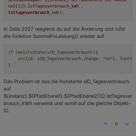
ne2[
1
]}
.IstTagesverbrauch_kWh`
,
IstTagesverbrauch
_kWh);
In Zeile 2027 reagierst du auf die Änderung und rufst
die Funktion SummePvLeistung() wieder auf
if (existsState(sID_Tagesverbrauch)){

on
({id: sID_Tagesverbrauch,change: "ne"}, functi
Das Problem ist das die Konstante sID_Tagesverbrauch
auf
${instanz}.${PfadEbene1}.${PfadEbene2[1]}.IstTagesver
brauch_kWh verweist und somit auf die gleiche Objekt-
ID.
0