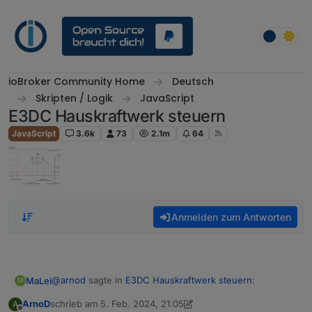
Weiter zum Inhalt
ioBroker Community Home
Deutsch
Skripten / Logik
JavaScript
E3DC Hauskraftwerk steuern
JavaScript
3.6k
73
2.1m
64
Anmelden zum Antworten
@
arnod
sagte in
E3DC Hauskraftwerk steuern
:
MaLei
M
ArnoD
schrieb am
5. Feb. 2024, 21:05
A
zuletzt editiert von ArnoD
2. Mai 2024, 22:10