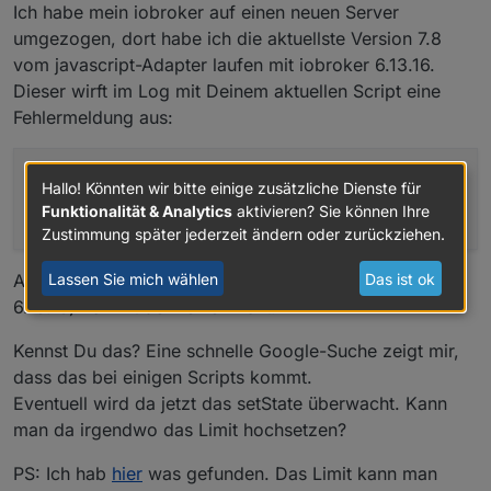
Ich habe mein iobroker auf einen neuen Server
umgezogen, dort habe ich die aktuellste Version 7.8
vom javascript-Adapter laufen mit iobroker 6.13.16.
Dieser wirft im Log mit Deinem aktuellen Script eine
Fehlermeldung aus:
Script script.js.common.Charge_Control
is
calling
Hallo! Könnten wir bitte einige zusätzliche Dienste für
setState more than
1000
times
per
minute
!
Funktionalität & Analytics
aktivieren? Sie können Ihre
Stopping Script now
!
Please
check
your script
!
Zustimmung später jederzeit ändern oder zurückziehen.
Lassen Sie mich wählen
Das ist ok
Auf dem alten System mit javascript 7.16 (iobroker
6.13.16) kommt der Fehler nicht.
Kennst Du das? Eine schnelle Google-Suche zeigt mir,
dass das bei einigen Scripts kommt.
Eventuell wird da jetzt das setState überwacht. Kann
man da irgendwo das Limit hochsetzen?
PS: Ich hab
hier
was gefunden. Das Limit kann man