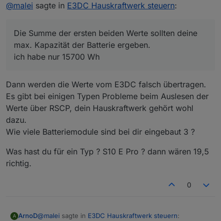
Offline
@
malei
sagte in
e3dc-rscp.0.BAT.BAT_0.SPECIFIED_CAPACITY
E3DC Hauskraftwerk steuern
:
6526 Wh
e3dc-rscp.0.BAT.BAT_1.SPECIFIED_CAPACITY
Die Summe der ersten beiden Werte sollten deine
13053 Wh
max. Kapazität der Batterie ergeben.
0_userdata.0.Charge_Control.USER_ANPASSU
ich habe nur 15700 Wh
NGEN.10_Systemwirkungsgrad
88%
Die Summe der ersten beiden Werte sollten deine
Dann werden die Werte vom E3DC falsch übertragen.
max. Kapazität der Batterie ergeben.
Es gibt bei einigen Typen Probleme beim Auslesen der
ich habe nur 15700 Wh
0_userdata.0.Charge_Control.Allgemein.Au
Werte über RSCP, dein Hauskraftwerk gehört wohl
tomatik_Regelung
sollte auf
true
stehen
dazu.
habe ich jetzt auf true gesetzt
0_userdata.0.Charge_Control.Allgemein.No
Wie viele Batteriemodule sind bei dir eingebaut 3 ?
tstrom_akt
sollte deine aktuell berechnete
Notstromreserve in % anzeigen.
Was hast du für ein Typ ? S10 E Pro ? dann wären 19,5
steht bei 27 %
richtig.
0
@
malei
sagte in
E3DC Hauskraftwerk steuern
:
ArnoD
A