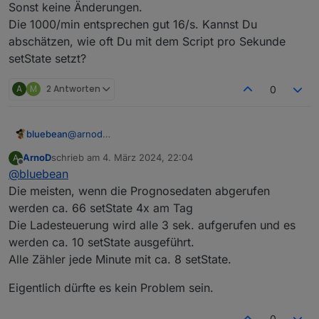
Sonst keine Änderungen.
Die 1000/min entsprechen gut 16/s. Kannst Du
abschätzen, wie oft Du mit dem Script pro Sekunde
setState setzt?
A
M
2 Antworten
0
bluebean
@
arnod
Ich bin jetzt mal auf Dein originales Script
ArnoD
schrieb am
4. März 2024, 22:04
A
umgestiegen, mal schauen ob der Fehler dann bei
zuletzt editiert von
Offline
@
bluebean
mir auch kommt.
Ich hatte für mich Dein Script ja mit einem weiteren
Die meisten, wenn die Prognosedaten abgerufen
Tageszähler ergänzt, der mir die aktuell verbrauchte
werden ca. 66 setState 4x am Tag
Energie des Hauses stellt (orientiert an Deinem
Die Ladesteuerung wird alle 3 sek. aufgerufen und es
LM3). Sonst keine Änderungen.
werden ca. 10 setState ausgeführt.
Die 1000/min entsprechen gut 16/s. Kannst Du
abschätzen, wie oft Du mit dem Script pro Sekunde
Alle Zähler jede Minute mit ca. 8 setState.
setState setzt?
Eigentlich dürfte es kein Problem sein.
0