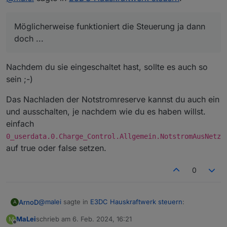
dem Netz zu laden.
Möglicherweise funktioniert die Steuerung ja dann doch
...
Möglicherweise funktioniert die Steuerung ja dann
doch ...
Nachdem du sie eingeschaltet hast, sollte es auch so
sein ;-)
Das Nachladen der Notstromreserve kannst du auch ein
und ausschalten, je nachdem wie du es haben willst.
einfach
0_userdata.0.Charge_Control.Allgemein.NotstromAusNetz
auf true oder false setzen.
0
@
malei
sagte in
E3DC Hauskraftwerk steuern
:
ArnoD
A
MaLei
schrieb am
6. Feb. 2024, 16:21
M
zuletzt editiert von
Offline