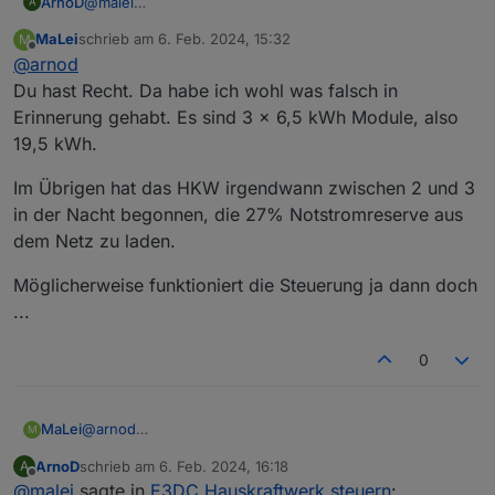
ArnoD
@
malei
A
Stimmen dann die 15,7 kWh ?
MaLei
schrieb am
6. Feb. 2024, 15:32
M
Dachte die PRO Version hat nur 13, 19.5, 26, 32.5 und
zuletzt editiert von
Offline
@
arnod
39 kWh.
Du hast Recht. Da habe ich wohl was falsch in
Erinnerung gehabt. Es sind 3 x 6,5 kWh Module, also
19,5 kWh.
Im Übrigen hat das HKW irgendwann zwischen 2 und 3
in der Nacht begonnen, die 27% Notstromreserve aus
dem Netz zu laden.
Möglicherweise funktioniert die Steuerung ja dann doch
...
0
@
arnod
MaLei
M
Du hast Recht. Da habe ich wohl was falsch in
ArnoD
schrieb am
6. Feb. 2024, 16:18
A
Erinnerung gehabt. Es sind 3 x 6,5 kWh Module, also
Im Übrigen hat das HKW irgendwann zwischen 2 und 3
zuletzt editiert von
Offline
@
malei
sagte in
E3DC Hauskraftwerk steuern
:
19,5 kWh.
in der Nacht begonnen, die 27% Notstromreserve aus