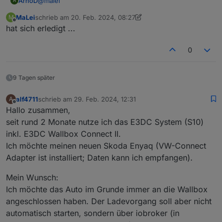
@
malei
ArnoD
A
MaLei
schrieb am
20. Feb. 2024, 08:27
M
Hast du die Anleitung Charge-Control von Github
zuletzt editiert von MaLei
Offline
hat sich erledigt ...
gelesen?
Dort ist eigentlich alles beschrieben, was man einstellen
Je nach Einstellung wird mit „Start Regelzeitraum“
kann.
geladen.
0
Anleitung Charge-Control
9 Tagen später
alf4711
schrieb am
29. Feb. 2024, 12:31
A
zuletzt editiert von
Offline
Hallo zusammen,
seit rund 2 Monate nutze ich das E3DC System (S10)
inkl. E3DC Wallbox Connect II.
Ich möchte meinen neuen Skoda Enyaq (VW-Connect
Adapter ist installiert; Daten kann ich empfangen).
Mein Wunsch:
Ich möchte das Auto im Grunde immer an die Wallbox
angeschlossen haben. Der Ladevorgang soll aber nicht
automatisch starten, sondern über iobroker (in