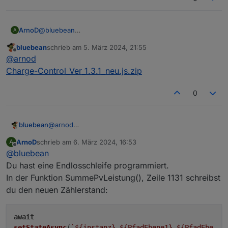
ArnoD
@
bluebean
A
Kannst du gerne machen.
bluebean
schrieb am
5. März 2024, 21:55
zuletzt editiert von
Offline
@
arnod
Charge-Control_Ver_1.3.1_neu.js.zip
0
bluebean
@
arnod
Charge-Control_Ver_1.3.1_neu.js.zip
ArnoD
schrieb am
6. März 2024, 16:53
A
zuletzt editiert von
Offline
@
bluebean
Du hast eine Endlosschleife programmiert.
In der Funktion SummePvLeistung(), Zeile 1131 schreibst
du den neuen Zählerstand:
await
setStateAsync
(
`
${instanz}
.
${PfadEbene1}
.
${PfadEbe