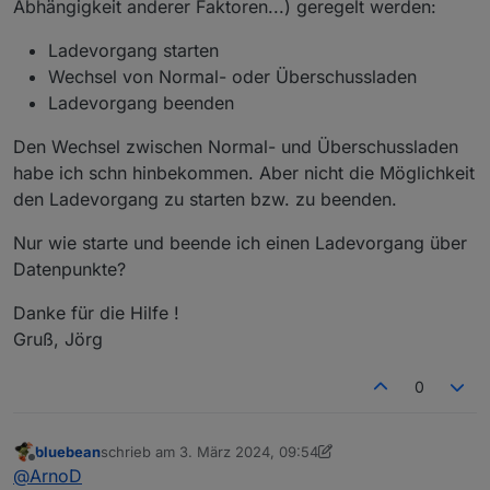
Abhängigkeit anderer Faktoren...) geregelt werden:
Ladevorgang starten
Wechsel von Normal- oder Überschussladen
Ladevorgang beenden
Den Wechsel zwischen Normal- und Überschussladen
habe ich schn hinbekommen. Aber nicht die Möglichkeit
den Ladevorgang zu starten bzw. zu beenden.
Nur wie starte und beende ich einen Ladevorgang über
Datenpunkte?
Danke für die Hilfe !
Gruß, Jörg
0
bluebean
schrieb am
3. März 2024, 09:54
zuletzt editiert von bluebean
3. März 2024, 11:08
Offline
@
ArnoD