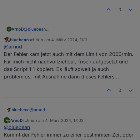
setState demzufolge aber schon seit der version 6.1
0
enthalten, und dennoch habe ich das bei der Version
7.1.6 nicht im Log.
ArnoD
@
bluebean
A
Ich habe bei mir auch die Javascript-Adapter Version 7.8
bluebean
schrieb am
4. März 2024, 11:11
laufen und keine Meldungen im LOG.
zuletzt editiert von
Offline
@
arnod
Die Grenze der setState Änderungen von 1000/Min
sollten aber auch nicht erreicht werden. Kann es sein
Der Fehler kam jetzt auch mit dem Limit von 2000/min.
das bei dir, was nicht sauber beendet wurde?
Für mich nicht nachvollziehbar, frisch aufgesetzt und
Ich werde das aber mal bei mir beobachten.
das Script 1:1 kopiert. Es läuft soweit ja auch
problemlos, mit Ausnahme dann dieses Fehlers...
0
bluebean
@
arnod
Der Fehler kam jetzt auch mit dem Limit von
ArnoD
schrieb am
4. März 2024, 17:02
A
2000/min. Für mich nicht nachvollziehbar, frisch
zuletzt editiert von
Offline
@
bluebean
aufgesetzt und das Script 1:1 kopiert. Es läuft soweit
ja auch problemlos, mit Ausnahme dann dieses
Kommt der Fehler immer zu einer bestimmten Zeit oder
Fehlers...