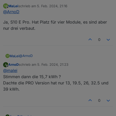
MaLei
schrieb am
5. Feb. 2024, 21:16
M
zuletzt editiert von
Offline
@
ArnoD
Die Summe der ersten beiden Werte sollten deine
max. Kapazität der Batterie ergeben.
Dann werden die Werte vom E3DC falsch übertragen.
ich habe nur 15700 Wh
Ja, S10 E Pro. Hat Platz für vier Module, es sind aber
Es gibt bei einigen Typen Probleme beim Auslesen der
nur drei verbaut.
Werte über RSCP, dein Hauskraftwerk gehört wohl
Was hast du für ein Typ ? S10 E Pro ? dann wären 19,5
dazu.
richtig.
0
Wie viele Batteriemodule sind bei dir eingebaut 3 ?
@
ArnoD
MaLei
M
ArnoD
schrieb am
5. Feb. 2024, 21:23
A
Ja, S10 E Pro. Hat Platz für vier Module, es sind aber nur
zuletzt editiert von
Offline
@
malei
drei verbaut.
Stimmen dann die 15,7 kWh ?
Dachte die PRO Version hat nur 13, 19.5, 26, 32.5 und
39 kWh.
0