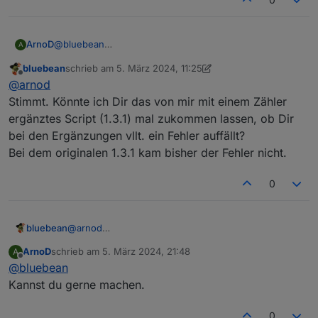
@
bluebean
ArnoD
A
Die meisten, wenn die Prognosedaten abgerufen
bluebean
schrieb am
5. März 2024, 11:25
werden ca. 66 setState 4x am Tag
Eigentlich dürfte es kein Problem sein.
zuletzt editiert von bluebean
3. Mai 2024, 12:26
Offline
@
arnod
Die Ladesteuerung wird alle 3 sek. aufgerufen und es
werden ca. 10 setState ausgeführt.
Stimmt. Könnte ich Dir das von mir mit einem Zähler
Alle Zähler jede Minute mit ca. 8 setState.
ergänztes Script (1.3.1) mal zukommen lassen, ob Dir
bei den Ergänzungen vllt. ein Fehler auffällt?
Bei dem originalen 1.3.1 kam bisher der Fehler nicht.
0
bluebean
@
arnod
Stimmt. Könnte ich Dir das von mir mit einem Zähler
ArnoD
schrieb am
5. März 2024, 21:48
A
ergänztes Script (1.3.1) mal zukommen lassen, ob Dir
zuletzt editiert von
Offline
@
bluebean
bei den Ergänzungen vllt. ein Fehler auffällt?
Bei dem originalen 1.3.1 kam bisher der Fehler nicht.
Kannst du gerne machen.
0