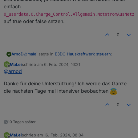
einfach
0_userdata.0.Charge_Control.Allgemein.NotstromAusNetz
auf true oder false setzen.
0
@
malei
sagte in
E3DC Hauskraftwerk steuern
:
ArnoD
A
MaLei
schrieb am
6. Feb. 2024, 16:21
M
zuletzt editiert von
Offline
@
arnod
Möglicherweise funktioniert die Steuerung ja dann
doch ...
Nachdem du sie eingeschaltet hast, sollte es auch so
Danke für deine Unterstützung! Ich werde das Ganze
sein ;-)
die nächsten Tage mal intensiver beobachten
Das Nachladen der Notstromreserve kannst du auch ein
und ausschalten, je nachdem wie du es haben willst.
0
einfach
0_userdata.0.Charge_Control.Allgemein.Notst
romAusNetz
auf true oder false setzen.
10 Tagen später
MaLei
schrieb am
16. Feb. 2024, 08:04
M
zuletzt editiert von