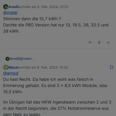
ArnoD
schrieb am
5. Feb. 2024, 21:23
A
Ja, S10 E Pro. Hat Platz für vier Module, es sind aber nur
zuletzt editiert von
Offline
@
malei
drei verbaut.
Stimmen dann die 15,7 kWh ?
Dachte die PRO Version hat nur 13, 19.5, 26, 32.5 und
39 kWh.
0
ArnoD
@
malei
A
Stimmen dann die 15,7 kWh ?
MaLei
schrieb am
6. Feb. 2024, 15:32
M
Dachte die PRO Version hat nur 13, 19.5, 26, 32.5 und
zuletzt editiert von
Offline
@
arnod
39 kWh.
Du hast Recht. Da habe ich wohl was falsch in
Erinnerung gehabt. Es sind 3 x 6,5 kWh Module, also
19,5 kWh.
Im Übrigen hat das HKW irgendwann zwischen 2 und 3
in der Nacht begonnen, die 27% Notstromreserve aus
dem Netz zu laden.