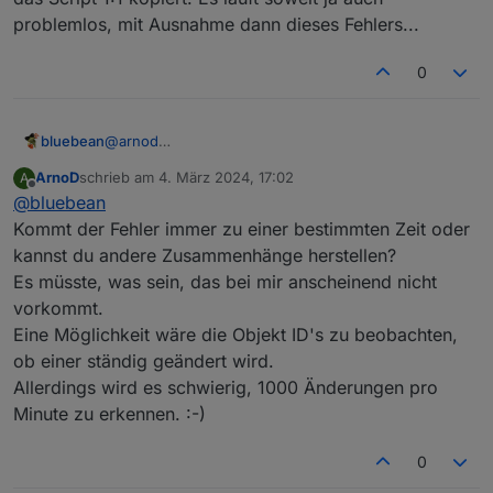
problemlos, mit Ausnahme dann dieses Fehlers...
0
bluebean
@
arnod
Der Fehler kam jetzt auch mit dem Limit von
ArnoD
schrieb am
4. März 2024, 17:02
A
2000/min. Für mich nicht nachvollziehbar, frisch
zuletzt editiert von
Offline
@
bluebean
aufgesetzt und das Script 1:1 kopiert. Es läuft soweit
ja auch problemlos, mit Ausnahme dann dieses
Kommt der Fehler immer zu einer bestimmten Zeit oder
Fehlers...
kannst du andere Zusammenhänge herstellen?
Es müsste, was sein, das bei mir anscheinend nicht
vorkommt.
Eine Möglichkeit wäre die Objekt ID's zu beobachten,
ob einer ständig geändert wird.
Allerdings wird es schwierig, 1000 Änderungen pro
Minute zu erkennen. :-)
0