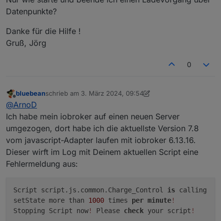
Datenpunkte?
Danke für die Hilfe !
Gruß, Jörg
0
bluebean
schrieb am
3. März 2024, 09:54
zuletzt editiert von bluebean
3. März 2024, 11:08
Offline
@
ArnoD
Ich habe mein iobroker auf einen neuen Server
umgezogen, dort habe ich die aktuellste Version 7.8
vom javascript-Adapter laufen mit iobroker 6.13.16.
Dieser wirft im Log mit Deinem aktuellen Script eine
Fehlermeldung aus:
Script script.js.common.Charge_Control
is
calling
setState more than
1000
times
per
minute
!
Stopping Script now
!
Please
check
your script
!