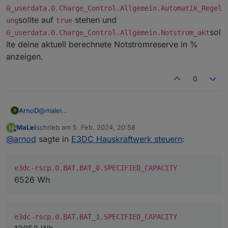
0_userdata.0.Charge_Control.Allgemein.Automatik_Regel
sollte auf
stehen und
ung
true
sol
0_userdata.0.Charge_Control.Allgemein.Notstrom_akt
lte deine aktuell berechnete Notstromreserve in %
anzeigen.
0
ArnoD
@
malei
A
0_userdata.0.Charge_Control.Allgemein.Batte
MaLei
schrieb am
5. Feb. 2024, 20:58
M
riekapazität_kWh
zeigt dir den aktuellen SOC der
zuletzt editiert von
Offline
@
arnod
sagte in
E3DC Hauskraftwerk steuern
:
Batterie in kWh an und nicht die max. Kapazität der
Batterie.
Prüfe mal bitte die Werte von folgende Objekt ID's:
e3dc-rscp.0.BAT.BAT_0.SPECIFIED_CAPACITY
e3dc-rscp.0.BAT.BAT_0.SPECIFIED_CAPACITY
bei zwei Batteriekreise auch
6526 Wh
e3dc-rscp.0.BAT.BAT_1.SPECIFIED_CAPACITY
und
0_userdata.0.Charge_Control.USER_ANPASSUNGE
e3dc-rscp.0.BAT.BAT_1.SPECIFIED_CAPACITY
N.10_Systemwirkungsgrad
Die Summe der ersten beiden Werte sollten deine max.