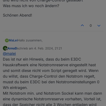
Was muss ich wo noch ändern?
Schönen Abend!
0
Hallo zusammen,
MaLei
M
ArnoD
schrieb am
4. Feb. 2024, 21:21
A
habe gerade das Charge-Control Script eingebunden.
zuletzt editiert von
Offline
@
malei
Nach Anleitung die Einstellungen vorgenommen und
trotzdem kommt die Fehlermeldung:
Schönen Abend!
Das ist nur ein Hinweis, dass du beim E3DC
Notstromreserve wurde beim Hauskraftwerk eingestellt
Hauskraftwerk eine Notstromreserve eingestellt hast
und wird nicht von Charge-Control gesteuert
und somit diese nicht vom Script geregelt wird. Wenn
Was muss ich wo noch ändern?
du willst, dass Charge-Control den Notstrom regelt,
musst du beim E3DC bei den Notstromeinstellungen 0
Wh eintragen.
Mit Notstrom min. und Notstrom Sockel kann man dann
eine dynamische Notstromreserve vorhalten, Vorteil ist,
dass der Speicher nicht alle 3 Wochen entladen wird