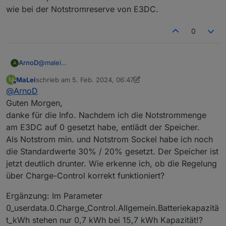
wie bei der Notstromreserve von E3DC.
0
ArnoD
@
malei
A
Das ist nur ein Hinweis, dass du beim E3DC
MaLei
schrieb am
5. Feb. 2024, 06:47
M
Hauskraftwerk eine Notstromreserve eingestellt hast
zuletzt editiert von MaLei
2. Mai 2024, 07:51
Offline
@
ArnoD
und somit diese nicht vom Script geregelt wird. Wenn
du willst, dass Charge-Control den Notstrom regelt,
Guten Morgen,
musst du beim E3DC bei den Notstromeinstellungen 0
danke für die Info. Nachdem ich die Notstrommenge
Wh eintragen.
am E3DC auf 0 gesetzt habe, entlädt der Speicher.
Mit Notstrom min. und Notstrom Sockel kann man dann
Als Notstrom min. und Notstrom Sockel habe ich noch
eine dynamische Notstromreserve vorhalten, Vorteil ist,
dass der Speicher nicht alle 3 Wochen entladen wird
die Standardwerte 30% / 20% gesetzt. Der Speicher ist
wie bei der Notstromreserve von E3DC.
jetzt deutlich drunter. Wie erkenne ich, ob die Regelung
über Charge-Control korrekt funktioniert?
Ergänzung: Im Parameter
0_userdata.0.Charge_Control.Allgemein.Batteriekapazitä
t_kWh stehen nur 0,7 kWh bei 15,7 kWh Kapazität!?