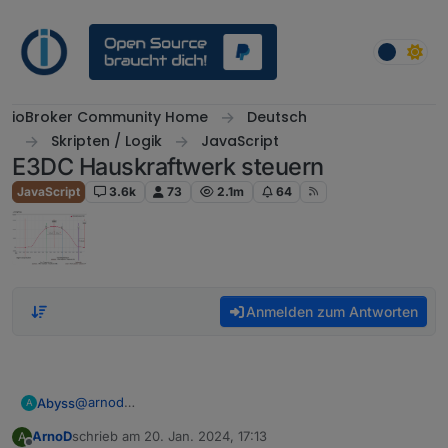
Weiter zum Inhalt
ioBroker Community Home
Deutsch
Skripten / Logik
JavaScript
E3DC Hauskraftwerk steuern
JavaScript
3.6k
73
2.1m
64
Anmelden zum Antworten
@
arnod
Abyss
A
Danke für dein Feedback.
ArnoD
schrieb am
20. Jan. 2024, 17:13
A
So etwas hatte ich gehofft/befürchtet.
Danke dir ;)
zuletzt editiert von