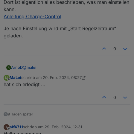
Dort ist eigentlich alles beschrieben, was man einstellen
kann.
Anleitung Charge-Control
Je nach Einstellung wird mit „Start Regelzeitraum“
geladen.
0
@
malei
ArnoD
A
MaLei
schrieb am
20. Feb. 2024, 08:27
M
Hast du die Anleitung Charge-Control von Github
zuletzt editiert von MaLei
Offline
hat sich erledigt ...
gelesen?
Dort ist eigentlich alles beschrieben, was man einstellen
Je nach Einstellung wird mit „Start Regelzeitraum“
kann.
geladen.
0
Anleitung Charge-Control
9 Tagen später
alf4711
schrieb am
29. Feb. 2024, 12:31
A
zuletzt editiert von
Offline
Hallo zusammen,