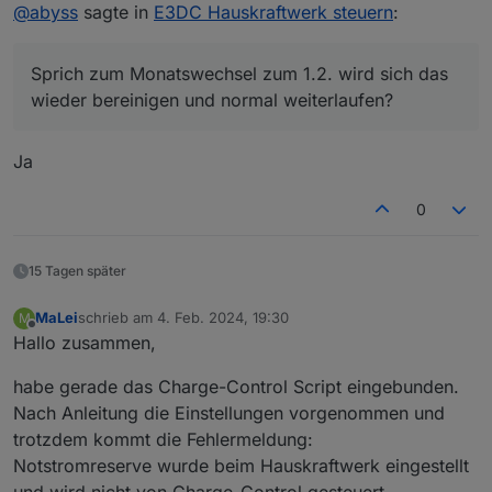
Offline
@
abyss
sagte in
E3DC Hauskraftwerk steuern
:
Musste diese Woche ein Backup meiner iobroker-VM
restoren und seitdem ist mir das Problem aufgefallen.
Sprich zum Monatswechsel zum 1.2. wird sich das
Sprich zum Monatswechsel zum 1.2. wird sich das
wieder bereinigen und normal weiterlaufen?
wieder bereinigen und normal weiterlaufen?
Ja
0
15 Tagen später
MaLei
schrieb am
4. Feb. 2024, 19:30
M
zuletzt editiert von
Offline
Hallo zusammen,
habe gerade das Charge-Control Script eingebunden.
Nach Anleitung die Einstellungen vorgenommen und
trotzdem kommt die Fehlermeldung:
Notstromreserve wurde beim Hauskraftwerk eingestellt
und wird nicht von Charge-Control gesteuert