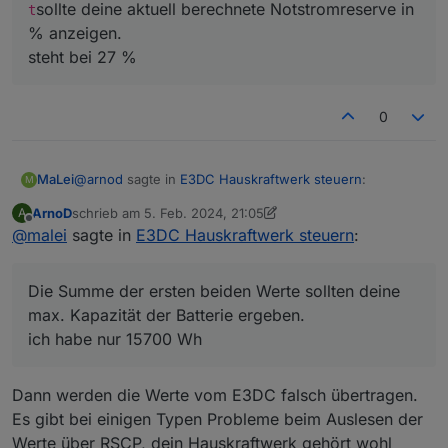
sollte deine aktuell berechnete Notstromreserve in
t
% anzeigen.
steht bei 27 %
0
@
arnod
sagte in
E3DC Hauskraftwerk steuern
:
MaLei
M
ArnoD
schrieb am
5. Feb. 2024, 21:05
A
zuletzt editiert von ArnoD
2. Mai 2024, 22:10
Offline
@
malei
sagte in
e3dc-rscp.0.BAT.BAT_0.SPECIFIED_CAPACITY
E3DC Hauskraftwerk steuern
:
6526 Wh
e3dc-rscp.0.BAT.BAT_1.SPECIFIED_CAPACITY
Die Summe der ersten beiden Werte sollten deine
13053 Wh
max. Kapazität der Batterie ergeben.
0_userdata.0.Charge_Control.USER_ANPASSU
ich habe nur 15700 Wh
NGEN.10_Systemwirkungsgrad
88%
Die Summe der ersten beiden Werte sollten deine
Dann werden die Werte vom E3DC falsch übertragen.
max. Kapazität der Batterie ergeben.
Es gibt bei einigen Typen Probleme beim Auslesen der
ich habe nur 15700 Wh
0_userdata.0.Charge_Control.Allgemein.Au
Werte über RSCP, dein Hauskraftwerk gehört wohl