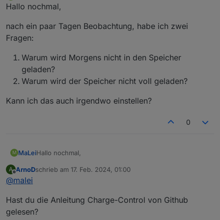
Offline
Hallo nochmal,
nach ein paar Tagen Beobachtung, habe ich zwei
Fragen:
Warum wird Morgens nicht in den Speicher
geladen?
Warum wird der Speicher nicht voll geladen?
Kann ich das auch irgendwo einstellen?
0
Hallo nochmal,
MaLei
M
ArnoD
schrieb am
17. Feb. 2024, 01:00
A
nach ein paar Tagen Beobachtung, habe ich zwei
zuletzt editiert von
Offline
@
malei
Fragen:
Warum wird Morgens nicht in den Speicher
Hast du die Anleitung Charge-Control von Github
Kann ich das auch irgendwo einstellen?
geladen?
Warum wird der Speicher nicht voll geladen?
gelesen?