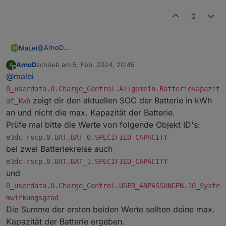
0
@
ArnoD
MaLei
M
Guten Morgen,
ArnoD
schrieb am
5. Feb. 2024, 20:45
A
danke für die Info. Nachdem ich die Notstrommenge am
Ergänzung: Im Parameter
zuletzt editiert von
Offline
@
malei
E3DC auf 0 gesetzt habe, entlädt der Speicher.
0_userdata.0.Charge_Control.Allgemein.Batteriekapazität
Als Notstrom min. und Notstrom Sockel habe ich noch
_kWh stehen nur 0,7 kWh bei 15,7 kWh Kapazität!?
0_userdata.0.Charge_Control.Allgemein.Batteriekapazit
die Standardwerte 30% / 20% gesetzt. Der Speicher ist
zeigt dir den aktuellen SOC der Batterie in kWh
ät_kWh
jetzt deutlich drunter. Wie erkenne ich, ob die Regelung
an und nicht die max. Kapazität der Batterie.
über Charge-Control korrekt funktioniert?
Prüfe mal bitte die Werte von folgende Objekt ID's:
e3dc-rscp.0.BAT.BAT_0.SPECIFIED_CAPACITY
bei zwei Batteriekreise auch
e3dc-rscp.0.BAT.BAT_1.SPECIFIED_CAPACITY
und
0_userdata.0.Charge_Control.USER_ANPASSUNGEN.10_Syste
mwirkungsgrad
Die Summe der ersten beiden Werte sollten deine max.
Kapazität der Batterie ergeben.