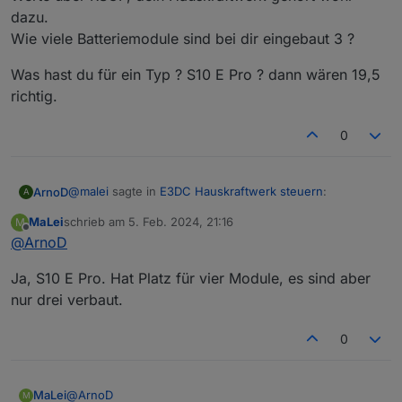
tomatik_Regelung
sollte auf
true
stehen
dazu.
habe ich jetzt auf true gesetzt
0_userdata.0.Charge_Control.Allgemein.No
Wie viele Batteriemodule sind bei dir eingebaut 3 ?
tstrom_akt
sollte deine aktuell berechnete
Notstromreserve in % anzeigen.
Was hast du für ein Typ ? S10 E Pro ? dann wären 19,5
steht bei 27 %
richtig.
0
@
malei
sagte in
E3DC Hauskraftwerk steuern
:
ArnoD
A
MaLei
schrieb am
5. Feb. 2024, 21:16
M
zuletzt editiert von
Offline
@
ArnoD
Die Summe der ersten beiden Werte sollten deine
max. Kapazität der Batterie ergeben.
Dann werden die Werte vom E3DC falsch übertragen.
ich habe nur 15700 Wh
Ja, S10 E Pro. Hat Platz für vier Module, es sind aber
Es gibt bei einigen Typen Probleme beim Auslesen der
nur drei verbaut.
Werte über RSCP, dein Hauskraftwerk gehört wohl
Was hast du für ein Typ ? S10 E Pro ? dann wären 19,5
dazu.
richtig.
0
Wie viele Batteriemodule sind bei dir eingebaut 3 ?
@
ArnoD
MaLei
M