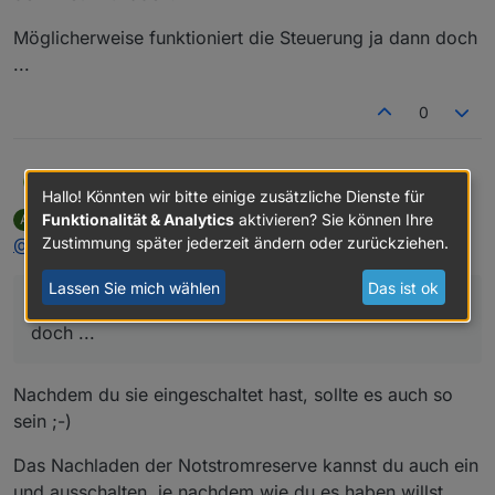
Möglicherweise funktioniert die Steuerung ja dann doch
...
0
@
arnod
MaLei
M
Hallo! Könnten wir bitte einige zusätzliche Dienste für
Du hast Recht. Da habe ich wohl was falsch in
Funktionalität & Analytics
aktivieren? Sie können Ihre
ArnoD
schrieb am
6. Feb. 2024, 16:18
A
Erinnerung gehabt. Es sind 3 x 6,5 kWh Module, also
Im Übrigen hat das HKW irgendwann zwischen 2 und 3
zuletzt editiert von
Offline
@
malei
sagte in
E3DC Hauskraftwerk steuern
:
Zustimmung später jederzeit ändern oder zurückziehen.
19,5 kWh.
in der Nacht begonnen, die 27% Notstromreserve aus
dem Netz zu laden.
Möglicherweise funktioniert die Steuerung ja dann doch
Lassen Sie mich wählen
Das ist ok
...
Möglicherweise funktioniert die Steuerung ja dann
doch ...
Nachdem du sie eingeschaltet hast, sollte es auch so
sein ;-)
Das Nachladen der Notstromreserve kannst du auch ein
und ausschalten, je nachdem wie du es haben willst.