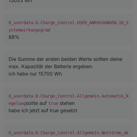
13053 Wh
Kapazität der Batterie ergeben.
0_userdata.0.Charge_Control.Allgemein.Autom
atik_Regelung
sollte auf
true
stehen und
0_userdata.0.Charge_Control.Allgemein.Notst
0_userdata.0.Charge_Control.USER_ANPASSUNGEN.10_S
rom_akt
sollte deine aktuell berechnete
ystemwirkungsgrad
Notstromreserve in % anzeigen.
88%
Die Summe der ersten beiden Werte sollten deine
max. Kapazität der Batterie ergeben.
ich habe nur 15700 Wh
0_userdata.0.Charge_Control.Allgemein.Automatik_R
sollte auf
stehen
egelung
true
habe ich jetzt auf true gesetzt
0_userdata.0.Charge_Control.Allgemein.Notstrom_ak