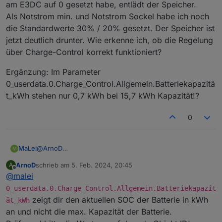
am E3DC auf 0 gesetzt habe, entlädt der Speicher.
Mit Notstrom min. und Notstrom Sockel kann man dann
Als Notstrom min. und Notstrom Sockel habe ich noch
eine dynamische Notstromreserve vorhalten, Vorteil ist,
dass der Speicher nicht alle 3 Wochen entladen wird
die Standardwerte 30% / 20% gesetzt. Der Speicher ist
wie bei der Notstromreserve von E3DC.
jetzt deutlich drunter. Wie erkenne ich, ob die Regelung
über Charge-Control korrekt funktioniert?
Ergänzung: Im Parameter
0_userdata.0.Charge_Control.Allgemein.Batteriekapazitä
t_kWh stehen nur 0,7 kWh bei 15,7 kWh Kapazität!?
0
@
ArnoD
MaLei
M
Guten Morgen,
ArnoD
schrieb am
5. Feb. 2024, 20:45
A
danke für die Info. Nachdem ich die Notstrommenge am
Ergänzung: Im Parameter
zuletzt editiert von
Offline
@
malei
E3DC auf 0 gesetzt habe, entlädt der Speicher.
0_userdata.0.Charge_Control.Allgemein.Batteriekapazität
Als Notstrom min. und Notstrom Sockel habe ich noch
_kWh stehen nur 0,7 kWh bei 15,7 kWh Kapazität!?
0_userdata.0.Charge_Control.Allgemein.Batteriekapazit
die Standardwerte 30% / 20% gesetzt. Der Speicher ist
zeigt dir den aktuellen SOC der Batterie in kWh
ät_kWh
jetzt deutlich drunter. Wie erkenne ich, ob die Regelung
an und nicht die max. Kapazität der Batterie.
über Charge-Control korrekt funktioniert?