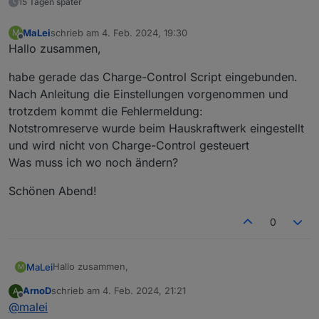
15 Tagen später
MaLei
schrieb am
4. Feb. 2024, 19:30
M
zuletzt editiert von
Offline
Hallo zusammen,
habe gerade das Charge-Control Script eingebunden.
Nach Anleitung die Einstellungen vorgenommen und
trotzdem kommt die Fehlermeldung:
Notstromreserve wurde beim Hauskraftwerk eingestellt
und wird nicht von Charge-Control gesteuert
Was muss ich wo noch ändern?
Schönen Abend!
0
Hallo zusammen,
MaLei
M
ArnoD
schrieb am
4. Feb. 2024, 21:21
A
habe gerade das Charge-Control Script eingebunden.
zuletzt editiert von
Offline
@
malei
Nach Anleitung die Einstellungen vorgenommen und