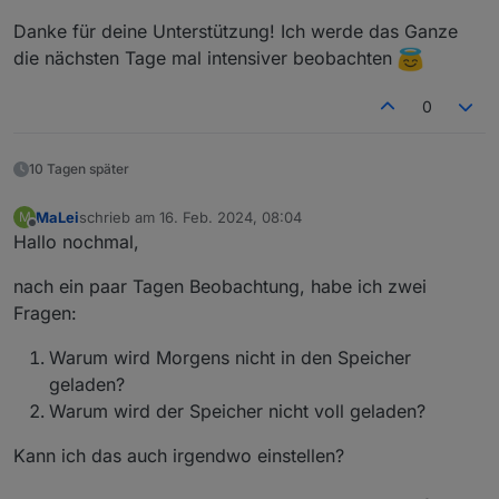
doch ...
Nachdem du sie eingeschaltet hast, sollte es auch so
Danke für deine Unterstützung! Ich werde das Ganze
sein ;-)
die nächsten Tage mal intensiver beobachten
Das Nachladen der Notstromreserve kannst du auch ein
und ausschalten, je nachdem wie du es haben willst.
0
einfach
0_userdata.0.Charge_Control.Allgemein.Notst
romAusNetz
auf true oder false setzen.
10 Tagen später
MaLei
schrieb am
16. Feb. 2024, 08:04
M
zuletzt editiert von
Offline
Hallo nochmal,
nach ein paar Tagen Beobachtung, habe ich zwei
Fragen:
Warum wird Morgens nicht in den Speicher
geladen?
Warum wird der Speicher nicht voll geladen?
Kann ich das auch irgendwo einstellen?