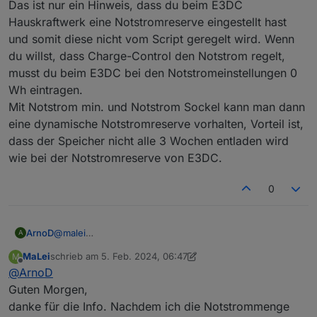
trotzdem kommt die Fehlermeldung:
Schönen Abend!
Das ist nur ein Hinweis, dass du beim E3DC
Notstromreserve wurde beim Hauskraftwerk eingestellt
Hauskraftwerk eine Notstromreserve eingestellt hast
und wird nicht von Charge-Control gesteuert
und somit diese nicht vom Script geregelt wird. Wenn
Was muss ich wo noch ändern?
du willst, dass Charge-Control den Notstrom regelt,
musst du beim E3DC bei den Notstromeinstellungen 0
Wh eintragen.
Mit Notstrom min. und Notstrom Sockel kann man dann
eine dynamische Notstromreserve vorhalten, Vorteil ist,
dass der Speicher nicht alle 3 Wochen entladen wird
wie bei der Notstromreserve von E3DC.
0
ArnoD
@
malei
A
Das ist nur ein Hinweis, dass du beim E3DC
MaLei
schrieb am
5. Feb. 2024, 06:47
M
Hauskraftwerk eine Notstromreserve eingestellt hast
zuletzt editiert von MaLei
2. Mai 2024, 07:51
Offline
@
ArnoD
und somit diese nicht vom Script geregelt wird. Wenn
du willst, dass Charge-Control den Notstrom regelt,
Guten Morgen,
musst du beim E3DC bei den Notstromeinstellungen 0
danke für die Info. Nachdem ich die Notstrommenge
Wh eintragen.