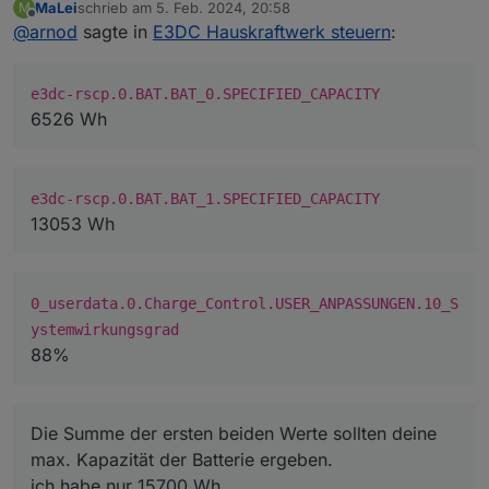
MaLei
schrieb am
5. Feb. 2024, 20:58
M
riekapazität_kWh
zeigt dir den aktuellen SOC der
zuletzt editiert von
Offline
@
arnod
sagte in
E3DC Hauskraftwerk steuern
:
Batterie in kWh an und nicht die max. Kapazität der
Batterie.
Prüfe mal bitte die Werte von folgende Objekt ID's:
e3dc-rscp.0.BAT.BAT_0.SPECIFIED_CAPACITY
e3dc-rscp.0.BAT.BAT_0.SPECIFIED_CAPACITY
bei zwei Batteriekreise auch
6526 Wh
e3dc-rscp.0.BAT.BAT_1.SPECIFIED_CAPACITY
und
0_userdata.0.Charge_Control.USER_ANPASSUNGE
e3dc-rscp.0.BAT.BAT_1.SPECIFIED_CAPACITY
N.10_Systemwirkungsgrad
Die Summe der ersten beiden Werte sollten deine max.
13053 Wh
Kapazität der Batterie ergeben.
0_userdata.0.Charge_Control.Allgemein.Autom
atik_Regelung
sollte auf
true
stehen und
0_userdata.0.Charge_Control.Allgemein.Notst
0_userdata.0.Charge_Control.USER_ANPASSUNGEN.10_S
rom_akt
sollte deine aktuell berechnete
ystemwirkungsgrad
Notstromreserve in % anzeigen.
88%
Die Summe der ersten beiden Werte sollten deine
max. Kapazität der Batterie ergeben.
ich habe nur 15700 Wh