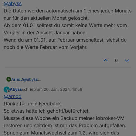
Offline
@
abyss
ich stell mich vermutlich mal wieder zu doof....aber ich
Die Daten werden automatisch am 1 eines jeden Monats
bin grad drübergestolpert das in der "Prognose-View"
nur für den aktuellen Monat gelöscht.
komplett die Daten aus dem Vorjahr schon drinstehen.
Danke und Grüße
Ab dem 01.01 solltest du somit keine Werte mehr vom
Muss man hier den History-Daten-Ordner löschen und
Vorjahr in der Ansicht Januar haben.
das Script legt den neu an?
Oder hätte das automatisch passieren müssen und bei
Wenn du am 01.01. auf Februar umschaltest, siehst du
mir is da was schiefgelaufen?
noch die Werte Februar vom Vorjahr.
Steh grad auf dem Schlauch. ;)
0
ArnoD
@
abyss
A
Die Daten werden automatisch am 1 eines jeden Monats
Abyss
schrieb am
20. Jan. 2024, 16:58
A
nur für den aktuellen Monat gelöscht.
zuletzt editiert von
Offline
@
arnod
Ab dem 01.01 solltest du somit keine Werte mehr vom
Vorjahr in der Ansicht Januar haben.
Danke für dein Feedback.
Wenn du am 01.01. auf Februar umschaltest, siehst du
So etwas hatte ich gehofft/befürchtet.
noch die Werte Februar vom Vorjahr.
Musste diese Woche ein Backup meiner iobroker-VM
restoren und seitdem ist mir das Problem aufgefallen.
Sprich zum Monatswechsel zum 1.2. wird sich das