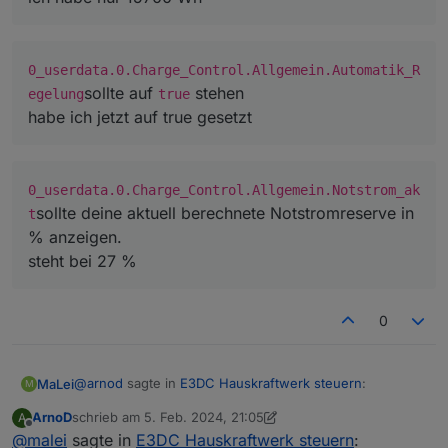
0_userdata.0.Charge_Control.Allgemein.Automatik_R
sollte auf
stehen
egelung
true
habe ich jetzt auf true gesetzt
0_userdata.0.Charge_Control.Allgemein.Notstrom_ak
sollte deine aktuell berechnete Notstromreserve in
t
% anzeigen.
steht bei 27 %
0
@
arnod
sagte in
E3DC Hauskraftwerk steuern
:
MaLei
M
ArnoD
schrieb am
5. Feb. 2024, 21:05
A
zuletzt editiert von ArnoD
2. Mai 2024, 22:10
Offline
@
malei
sagte in
e3dc-rscp.0.BAT.BAT_0.SPECIFIED_CAPACITY
E3DC Hauskraftwerk steuern
: