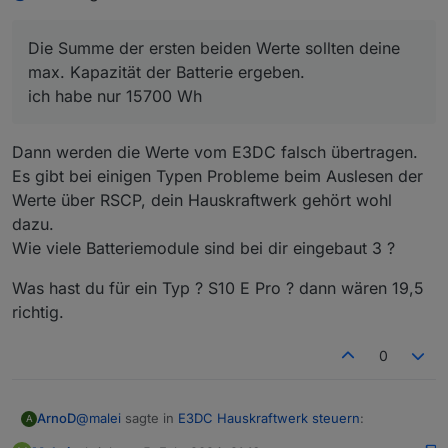
6526 Wh
e3dc-rscp.0.BAT.BAT_1.SPECIFIED_CAPACITY
Die Summe der ersten beiden Werte sollten deine
13053 Wh
max. Kapazität der Batterie ergeben.
0_userdata.0.Charge_Control.USER_ANPASSU
ich habe nur 15700 Wh
NGEN.10_Systemwirkungsgrad
88%
Die Summe der ersten beiden Werte sollten deine
Dann werden die Werte vom E3DC falsch übertragen.
max. Kapazität der Batterie ergeben.
Es gibt bei einigen Typen Probleme beim Auslesen der
ich habe nur 15700 Wh
0_userdata.0.Charge_Control.Allgemein.Au
Werte über RSCP, dein Hauskraftwerk gehört wohl
tomatik_Regelung
sollte auf
true
stehen
dazu.
habe ich jetzt auf true gesetzt
0_userdata.0.Charge_Control.Allgemein.No
Wie viele Batteriemodule sind bei dir eingebaut 3 ?
tstrom_akt
sollte deine aktuell berechnete
Notstromreserve in % anzeigen.
Was hast du für ein Typ ? S10 E Pro ? dann wären 19,5
steht bei 27 %
richtig.
0
@
malei
sagte in
E3DC Hauskraftwerk steuern
:
ArnoD
A