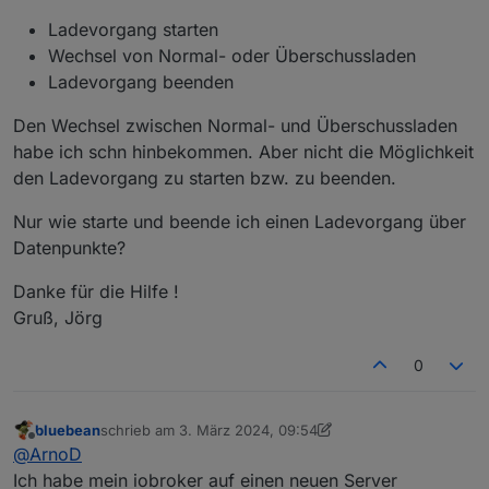
Ladevorgang starten
Wechsel von Normal- oder Überschussladen
Ladevorgang beenden
Den Wechsel zwischen Normal- und Überschussladen
habe ich schn hinbekommen. Aber nicht die Möglichkeit
den Ladevorgang zu starten bzw. zu beenden.
Nur wie starte und beende ich einen Ladevorgang über
Datenpunkte?
Danke für die Hilfe !
Gruß, Jörg
0
bluebean
schrieb am
3. März 2024, 09:54
zuletzt editiert von bluebean
3. März 2024, 11:08
Offline
@
ArnoD
Ich habe mein iobroker auf einen neuen Server