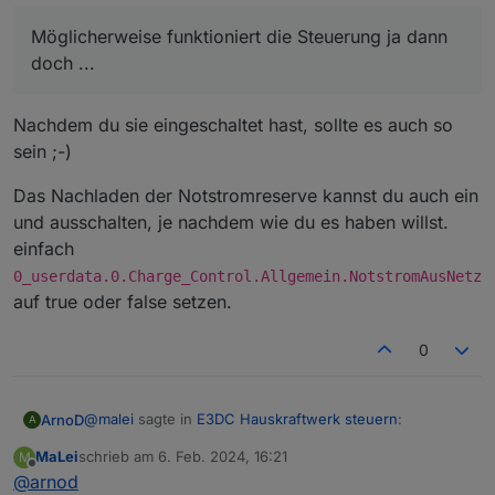
...
Möglicherweise funktioniert die Steuerung ja dann
doch ...
Nachdem du sie eingeschaltet hast, sollte es auch so
sein ;-)
Das Nachladen der Notstromreserve kannst du auch ein
und ausschalten, je nachdem wie du es haben willst.
einfach
0_userdata.0.Charge_Control.Allgemein.NotstromAusNetz
auf true oder false setzen.
0
@
malei
sagte in
E3DC Hauskraftwerk steuern
:
ArnoD
A
MaLei
schrieb am
6. Feb. 2024, 16:21
M
zuletzt editiert von
Offline
@
arnod
Möglicherweise funktioniert die Steuerung ja dann