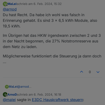
Stimmen dann die 15,7 kWh ?
MaLei
schrieb am
6. Feb. 2024, 15:32
M
Dachte die PRO Version hat nur 13, 19.5, 26, 32.5 und
zuletzt editiert von
Offline
@
arnod
39 kWh.
Du hast Recht. Da habe ich wohl was falsch in
Erinnerung gehabt. Es sind 3 x 6,5 kWh Module, also
19,5 kWh.
Im Übrigen hat das HKW irgendwann zwischen 2 und 3
in der Nacht begonnen, die 27% Notstromreserve aus
dem Netz zu laden.
Möglicherweise funktioniert die Steuerung ja dann doch
...
0
@
arnod
MaLei
M
Du hast Recht. Da habe ich wohl was falsch in
ArnoD
schrieb am
6. Feb. 2024, 16:18
A
Erinnerung gehabt. Es sind 3 x 6,5 kWh Module, also
Im Übrigen hat das HKW irgendwann zwischen 2 und 3
zuletzt editiert von
Offline
@
malei
sagte in
E3DC Hauskraftwerk steuern
:
19,5 kWh.
in der Nacht begonnen, die 27% Notstromreserve aus
dem Netz zu laden.
Möglicherweise funktioniert die Steuerung ja dann doch