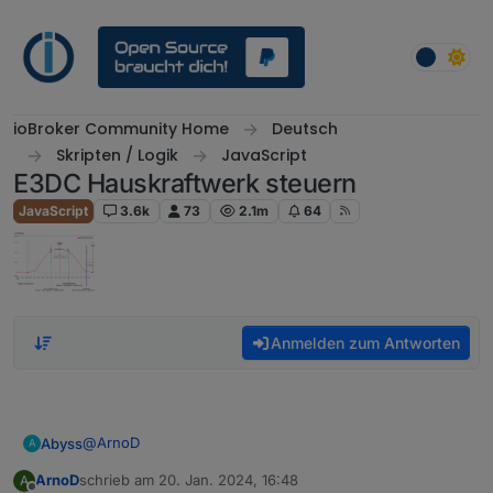
Weiter zum Inhalt
ioBroker Community Home
Deutsch
Skripten / Logik
JavaScript
E3DC Hauskraftwerk steuern
JavaScript
3.6k
73
2.1m
64
Anmelden zum Antworten
@
ArnoD
Abyss
A
ArnoD
schrieb am
20. Jan. 2024, 16:48
A
Hallo Arno,
zuletzt editiert von