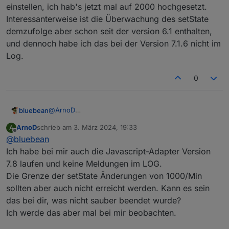
einstellen, ich hab's jetzt mal auf 2000 hochgesetzt.
Interessanterweise ist die Überwachung des setState
demzufolge aber schon seit der version 6.1 enthalten,
und dennoch habe ich das bei der Version 7.1.6 nicht im
Log.
0
@
ArnoD
bluebean
Ich habe mein iobroker auf einen neuen Server
ArnoD
schrieb am
3. März 2024, 19:33
A
umgezogen, dort habe ich die aktuellste Version 7.8
zuletzt editiert von
Offline
@
bluebean
vom javascript-Adapter laufen mit iobroker 6.13.16.
Auf dem alten System mit javascript 7.16 (iobroker
Dieser wirft im Log mit Deinem aktuellen Script eine
Ich habe bei mir auch die Javascript-Adapter Version
6.13.16) kommt der Fehler nicht.
Fehlermeldung aus:
7.8 laufen und keine Meldungen im LOG.
Kennst Du das? Eine schnelle Google-Suche zeigt
Die Grenze der setState Änderungen von 1000/Min
mir, dass das bei einigen Scripts kommt.
Eventuell wird da jetzt das setState überwacht. Kann
sollten aber auch nicht erreicht werden. Kann es sein
PS: Ich hab
hier
was gefunden. Das Limit kann man
man da irgendwo das Limit hochsetzen?
selbst in den Einstellungen der javascript-Instanz
das bei dir, was nicht sauber beendet wurde?
einstellen, ich hab's jetzt mal auf 2000 hochgesetzt.
Ich werde das aber mal bei mir beobachten.
Interessanterweise ist die Überwachung des
setState demzufolge aber schon seit der version 6.1