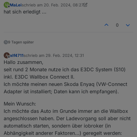
MaLei
schrieb am
20. Feb. 2024, 08:27
M
Hast du die Anleitung Charge-Control von Github
zuletzt editiert von MaLei
Offline
hat sich erledigt ...
gelesen?
Dort ist eigentlich alles beschrieben, was man einstellen
Je nach Einstellung wird mit „Start Regelzeitraum“
kann.
geladen.
0
Anleitung Charge-Control
9 Tagen später
alf4711
schrieb am
29. Feb. 2024, 12:31
A
zuletzt editiert von
Offline
Hallo zusammen,
seit rund 2 Monate nutze ich das E3DC System (S10)
inkl. E3DC Wallbox Connect II.
Ich möchte meinen neuen Skoda Enyaq (VW-Connect
Adapter ist installiert; Daten kann ich empfangen).
Mein Wunsch:
Ich möchte das Auto im Grunde immer an die Wallbox
angeschlossen haben. Der Ladevorgang soll aber nicht
automatisch starten, sondern über iobroker (in
Abhängigkeit anderer Faktoren...) geregelt werden: