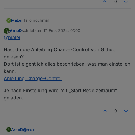
0
Hallo nochmal,
MaLei
M
ArnoD
schrieb am
17. Feb. 2024, 01:00
A
nach ein paar Tagen Beobachtung, habe ich zwei
zuletzt editiert von
Offline
@
malei
Fragen:
Warum wird Morgens nicht in den Speicher
Hast du die Anleitung Charge-Control von Github
Kann ich das auch irgendwo einstellen?
geladen?
Warum wird der Speicher nicht voll geladen?
gelesen?
Dort ist eigentlich alles beschrieben, was man einstellen
kann.
Anleitung Charge-Control
Je nach Einstellung wird mit „Start Regelzeitraum“
geladen.
0
@
malei
ArnoD
A