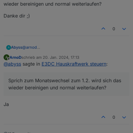
wieder bereinigen und normal weiterlaufen?
Danke dir ;)
0
@
arnod
Abyss
A
Danke für dein Feedback.
ArnoD
schrieb am
20. Jan. 2024, 17:13
A
So etwas hatte ich gehofft/befürchtet.
Danke dir ;)
zuletzt editiert von
Offline
@
abyss
sagte in
E3DC Hauskraftwerk steuern
:
Musste diese Woche ein Backup meiner iobroker-VM
restoren und seitdem ist mir das Problem aufgefallen.
Sprich zum Monatswechsel zum 1.2. wird sich das
Sprich zum Monatswechsel zum 1.2. wird sich das
wieder bereinigen und normal weiterlaufen?
wieder bereinigen und normal weiterlaufen?
Ja
0