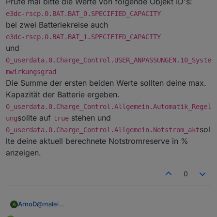
Prüfe mal bitte die Werte von folgende Objekt ID's:
e3dc-rscp.0.BAT.BAT_0.SPECIFIED_CAPACITY
bei zwei Batteriekreise auch
e3dc-rscp.0.BAT.BAT_1.SPECIFIED_CAPACITY
und
0_userdata.0.Charge_Control.USER_ANPASSUNGEN.10_Syste
mwirkungsgrad
Die Summe der ersten beiden Werte sollten deine max.
Kapazität der Batterie ergeben.
0_userdata.0.Charge_Control.Allgemein.Automatik_Regel
sollte auf
stehen und
ung
true
sol
0_userdata.0.Charge_Control.Allgemein.Notstrom_akt
lte deine aktuell berechnete Notstromreserve in %
anzeigen.
0
ArnoD
@
malei
A
0_userdata.0.Charge_Control.Allgemein.Batte