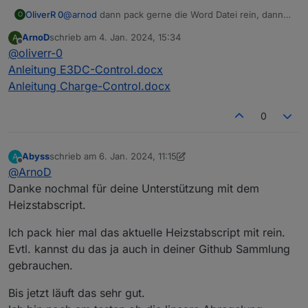
OliverR 0
@
arnod
dann pack gerne die Word Datei rein, dann
O
brauche ich ggf. nicht die Formatierung zu korrigieren
ArnoD
schrieb am
4. Jan. 2024, 15:34
A
:-)
zuletzt editiert von
Offline
@
oliverr-0
Anleitung E3DC-Control.docx
Anleitung Charge-Control.docx
0
Abyss
schrieb am
6. Jan. 2024, 11:15
A
zuletzt editiert von Abyss
1. Juni 2024, 12:16
Offline
@
ArnoD
Danke nochmal für deine Unterstützung mit dem
Heizstabscript.
Ich pack hier mal das aktuelle Heizstabscript mit rein.
Evtl. kannst du das ja auch in deiner Github Sammlung
gebrauchen.
Bis jetzt läuft das sehr gut.