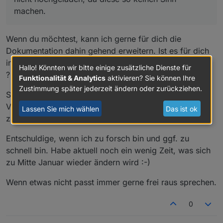
ausführlichere Dokumentation dieser Schnittstelle
Kontrolle und speist automatisch
machen.
veröffentlichen, dann kann Uli seinen e3dc-rscp
überschüssige einzuspeisende Energie in
Adapter anpassen.
den Pufferspeicher.
Eine Anfrage, die Informationen aus dem E3DC
Wenn du möchtest, kann ich gerne für dich die
bereitzustellen, habe ich bereits Juni 2023 gestellt
und habe nochmal nachgefragt, ob da was
Dokumentation dahin gehend erweitern. Ist es für dich
kommen wird.
in Ordnung, wenn ich die PDFs umwandle und anpasse
Hallo! Könnten wir bitte einige zusätzliche Dienste für
?
Funktionalität & Analytics
aktivieren? Sie können Ihre
Zustimmung später jederzeit ändern oder zurückziehen.
So hast du erstmal ein wenig mehr aufgeräumt.
Vielleicht macht es auch Sinn, nicht benötigte Dateien
Lassen Sie mich wählen
Das ist ok
zu archivieren.
Entschuldige, wenn ich zu forsch bin und ggf. zu
schnell bin. Habe aktuell noch ein wenig Zeit, was sich
zu Mitte Januar wieder ändern wird :-)
Wenn etwas nicht passt immer gerne frei raus sprechen.
0