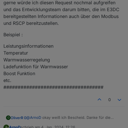
gerne würde ich diesen Request nochmal aufgreifen
und das Entwicklungsteam darum bitten, die im E3DC
bereitgestellten Informationen auch über den Modbus
und RSCP bereitzustellen.
Beispiel :
Leistungsinformationen
Temperatur
Warmwasserregelung
Ladefunktion für Warmwasser
Boost Funktion
etc.
###################################
0
@
ArnoD
okay weiß ich Bescheid. Danke für die
OliverR 0
O
Erläuterung, dann nehme ich da auch nur E3DC
ArnoD
schrieb am
4. Jan. 2024, 12:26
A