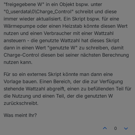
"freigegebene W" in ein Objekt bspw. unter
danach aktiviert er sich wieder.
const sID_Eigenverbrauch = 'e3dc-rscp.0.EMS.P
let
Batterie_SOC
=
 (await 
getStateAsync
(sID_
Hab noch zu wenig sonnige Tage um zu sagen was
const sID_Netz_Leistung = 'e3dc-rscp.0.EMS.PO
"0_userdata\0\Charge_Control" schreibt und diese
let
MaxHeizstableistung_W
=
 (await 
getStateA
effektiver ist.
const sID_Batterie_Leistung = 'e3dc-rscp.0.EMS.
immer wieder aktualisiert. Ein Skript bspw. für eine
let
HeizstabStatus
=
 (await 
getStateAsync
(sI
const sID_Batterie_SOC = 'e3dc-rscp.0.EMS.BAT
let
HeizstabLadeleistung_W
=
0
;
Wärmepumpe oder einen Heizstab könnte diesen Wert
const sID_Soll_LeistungHeizstab_W = 'modbus.1.
nutzen und einen Verbraucher mit einer Wattzahl
const sID_IstTempHeizstab = 'modbus.1.holding
    Hausverbrauch_W =Hausverbrauch_W - LeistungH
const sID_IstTempEx
ansteuern - die genutzte Wattzahl hat dieses Skript
    NetzLeistung_W = 
0
 - PV_Leistung_W + Hausver
const sID_MaxTempHeizstab = 'modbus.1.holding
dann in einen Wert "genutzte W" zu schreiben, damit
const sID_MaxHeizstableistung_W = 'modbus.1.hol
Charge-Control diesen bei seiner nächsten Berechnung
const sID_HeizstabStatus = 'modbus.1.holdingReg
// PV_Leistung_W = 8000
nutzen kann.
const Haltezeit = 10;                        
// NetzLeistung_W = -1000
Für so ein externes Skript könnte man dann eine
// Prüfen ob Werte Netz oder Batterie negati
let HaltezeitHeizstab = null;

Vorlage bauen. Einen Bereich, der die zur Verfügung
if
 (NetzLeistung_W <= -
1000
 && BatterieLeist
clearTimeout(HaltezeitHeizstab); 

stehende Wattzahl abgreift, einen zu befüllenden Teil für
        HeizstabLadeleistung_W = (PV_Leistung_W-
    }
else
if
 (NetzLeistung_W <= -
1000
 && Batteri
die Nutzung und einen Teil, der die genutzten W
// schedule('{"time":{"start":"10:00","end":"1
schedule('*/20 * * * * *', async function () {

zurückschreibt.
    }                  
// on({id: sID_PV_Leistung, change: "ne"}, asyn
Was meint Ihr?
// Lineare Interpolation abhängig der mind.T
    let BatterieLeistung_W = (await getStateAsy
// lineare Interpolation Leistung Heizstab 
0
    let PV_Leistung_W = (await getStateAsync(sI