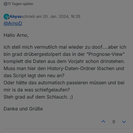
if
 (IstTempExtFuehler >= 
61
 && IstTempHeizst
    // Lineare Interpolation abhängig der mind.
11 Tagen später
    // lineare Interpolation Leistung Heizstab 
if
( (await 
getStateAsync
(sID_LeistungHeizsta
Abyss
schrieb am
20. Jan. 2024, 16:35
A
zuletzt editiert von
    let LinIntp_HeizstabLadeleistung_W = MaxHe
            await 
setStateAsync
(sID_LeistungHeiz
Offline
@
ArnoD
    log(`NetzLeistung_W = ${NetzLeistung_W} Ha
        };
// await setStateAsync(sID_Soll_LeistungHeiz
Hallo Arno,
    if (HeizstabLadeleistung_W > LinIntp_Heizst
        HeizstabLadeleistung_W = LinIntp_Heizst
});
ich stell mich vermutlich mal wieder zu doof....aber ich
        if (HaltezeitHeizstab){clearTimeout(Hal
bin grad drübergestolpert das in der "Prognose-View"
        HaltezeitHeizstab = setTimeout(function
    }else if (HeizstabLadeleistung_W <= 0 && Ha
komplett die Daten aus dem Vorjahr schon drinstehen.
       HeizstabLadeleistung_W = LinIntp_Heizsta
Muss man hier den History-Daten-Ordner löschen und
    }

das Script legt den neu an?
Oder hätte das automatisch passieren müssen und bei
    // Prüfen ob HeizstabLadeleistung_W > 3500W
mir is da was schiefgelaufen?
    if (HeizstabLadeleistung_W > MaxHeizstablei
Steh grad auf dem Schlauch. ;)
    // Prüfen ob HeizstabLadeleistung_W < 0W is
    if (HeizstabLadeleistung_W < 0){HeizstabLad
Danke und Grüße
    // Prüfen ob Batterie SOC < 20% ist

    if (Batterie_SOC < 20){HeizstabLadeleistung
0
    // Prüfen ob Heizstab auf Status "Heizen Be
    if (HeizstabStatus == 5){HeizstabLadeleistu
    // Prüfen ob max.Temp 60° oben erreicht
