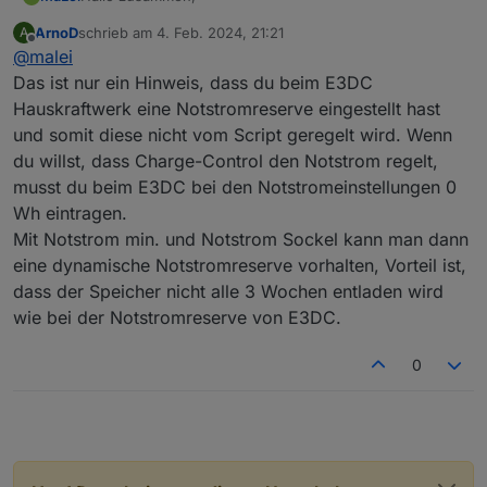
ArnoD
schrieb am
4. Feb. 2024, 21:21
A
habe gerade das Charge-Control Script eingebunden.
zuletzt editiert von
Offline
@
malei
Nach Anleitung die Einstellungen vorgenommen und
trotzdem kommt die Fehlermeldung:
Schönen Abend!
Das ist nur ein Hinweis, dass du beim E3DC
Notstromreserve wurde beim Hauskraftwerk eingestellt
Hauskraftwerk eine Notstromreserve eingestellt hast
und wird nicht von Charge-Control gesteuert
und somit diese nicht vom Script geregelt wird. Wenn
Was muss ich wo noch ändern?
du willst, dass Charge-Control den Notstrom regelt,
musst du beim E3DC bei den Notstromeinstellungen 0
Wh eintragen.
Mit Notstrom min. und Notstrom Sockel kann man dann
eine dynamische Notstromreserve vorhalten, Vorteil ist,
dass der Speicher nicht alle 3 Wochen entladen wird
wie bei der Notstromreserve von E3DC.
0