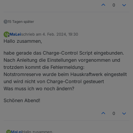
0
15 Tagen später
MaLei
schrieb am
4. Feb. 2024, 19:30
M
zuletzt editiert von
Offline
Hallo zusammen,
habe gerade das Charge-Control Script eingebunden.
Nach Anleitung die Einstellungen vorgenommen und
trotzdem kommt die Fehlermeldung:
Notstromreserve wurde beim Hauskraftwerk eingestellt
und wird nicht von Charge-Control gesteuert
Was muss ich wo noch ändern?
Schönen Abend!
0
Hallo zusammen,
MaLei
M