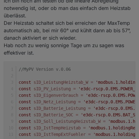
Ich bin noch am testen ob die lineare Abregelung
notwendig ist, oder ob man das einfach dem Heizstab
überlässt.
Der Heizstab schaltet sich bei erreichen der MaxTemp
automatisch ab, bei mir 60° und kühlt dann ab bis 57°,
danach aktiviert er sich wieder.
Hab noch zu wenig sonnige Tage um zu sagen was
effektiver ist.
//MyPV Version v.0.06
const
sID_LeistungHeizstab_W
=
'modbus.1.holding
const
sID_PV_Leistung
=
'e3dc-rscp.0.EMS.POWER_P
const
sID_Eigenverbrauch
=
'e3dc-rscp.0.EMS.POWE
const
sID_Netz_Leistung
=
'e3dc-rscp.0.EMS.POWER
const
sID_Batterie_Leistung
=
'e3dc-rscp.0.EMS.P
const
sID_Batterie_SOC
=
'e3dc-rscp.0.EMS.BAT_SO
const
sID_Soll_LeistungHeizstab_W
=
'modbus.1.ho
const
sID_IstTempHeizstab
=
'modbus.1.holdingReg
const
sID_IstTempExtFuehler
=
'modbus.1.holdingR