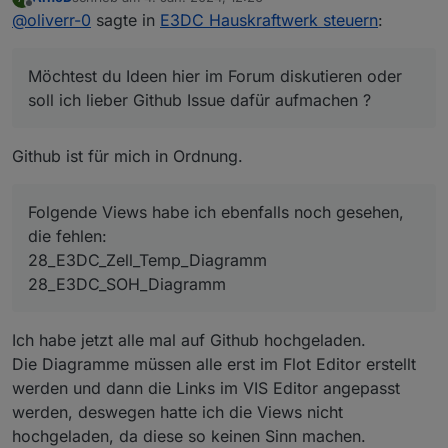
Themen auf.
Möchtest du Ideen hier im Forum diskutieren oder
zuletzt editiert von
Offline
@
oliverr-0
sagte in
E3DC Hauskraftwerk steuern
:
Eure Arbeit an dem Script ist schon beeindruckend ,
soll ich lieber Github Issue dafür aufmachen ? Ich
habt euch sehr viel Mühe gegeben und gut
denke im Github wäre es besser, da du dir dann auch
Folgende Views habe ich ebenfalls noch gesehen,
dokumentiert im Quelltext.
die Codeanderungen anschauen und vergleichen
die fehlen:
Möchtest du Ideen hier im Forum diskutieren oder
kannst, damit deine persönliche Hausautomation
28_E3DC_Zell_Temp_Diagramm
Bei dem Heizstab gibt es ja mehrere Möglichkeiten
keinen Schaden erleidet :-)
28_E3DC_SOH_Diagramm
soll ich lieber Github Issue dafür aufmachen ?
der Handhabung.
über Modbus und Script manuell
Eine Anfrage, die Informationen aus dem E3DC
E3DC übernimmt bei Ladeende Variable die
Github ist für mich in Ordnung.
bereitzustellen, habe ich bereits Juni 2023 gestellt
Kontrolle und speist automatisch überschüssige
und habe nochmal nachgefragt, ob da was kommen
einzuspeisende Energie in den Pufferspeicher.
ITSMSD-105350
wird.
ist die alte Ticketnummer, falls jemand das Feature
Folgende Views habe ich ebenfalls noch gesehen,
pushen möchte.
Thema des Support Tickets
###################################
die fehlen:
Sehr geehrtes Support Team,
gerne würde ich diesen Request nochmal aufgreifen
28_E3DC_Zell_Temp_Diagramm
und das Entwicklungsteam darum bitten, die im E3DC
28_E3DC_SOH_Diagramm
bereitgestellten Informationen auch über den
Beispiel :
Modbus und RSCP bereitzustellen.
Leistungsinformationen
Ich habe jetzt alle mal auf Github hochgeladen.
Temperatur
Die Diagramme müssen alle erst im Flot Editor erstellt
Warmwasserregelung
werden und dann die Links im VIS Editor angepasst
Ladefunktion für Warmwasser
Boost Funktion
werden, deswegen hatte ich die Views nicht
etc.
hochgeladen, da diese so keinen Sinn machen.
###################################