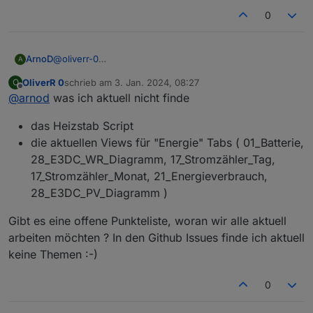
Beste Grüße
0
ArnoD
@
oliverr-0
A
Hi, bin für Hilfe immer dankbar :-)
OliverR 0
schrieb am
3. Jan. 2024, 08:27
O
Es sollte eigentlich alles auf GitHub zu finden sein oder
zuletzt editiert von
Offline
@
arnod
was ich aktuell nicht finde
habe ich was vergessen hochzuladen?
das Heizstab Script
die aktuellen Views für "Energie" Tabs ( 01_Batterie,
28_E3DC_WR_Diagramm, 17_Stromzähler_Tag,
17_Stromzähler_Monat, 21_Energieverbrauch,
28_E3DC_PV_Diagramm )
Gibt es eine offene Punkteliste, woran wir alle aktuell
arbeiten möchten ? In den Github Issues finde ich aktuell
keine Themen :-)
0