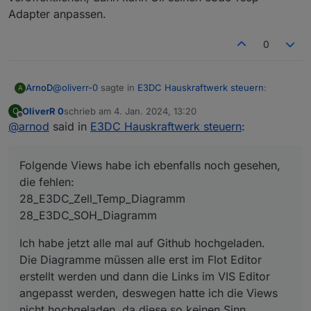
Adapter anpassen.
0
@
oliverr-0
sagte in
E3DC Hauskraftwerk steuern
:
ArnoD
A
OliverR 0
schrieb am
4. Jan. 2024, 13:20
O
zuletzt editiert von
Offline
@
arnod
said in
Möchtest du Ideen hier im Forum diskutieren oder
E3DC Hauskraftwerk steuern
:
soll ich lieber Github Issue dafür aufmachen ?
Github ist für mich in Ordnung.
Folgende Views habe ich ebenfalls noch gesehen,
die fehlen:
Folgende Views habe ich ebenfalls noch gesehen,
28_E3DC_Zell_Temp_Diagramm
die fehlen:
Ich habe jetzt alle mal auf Github hochgeladen.
28_E3DC_Zell_Temp_Diagramm
28_E3DC_SOH_Diagramm
Die Diagramme müssen alle erst im Flot Editor erstellt
28_E3DC_SOH_Diagramm
werden und dann die Links im VIS Editor angepasst
Ich habe jetzt alle mal auf Github hochgeladen.
Bei dem Heizstab gibt es ja mehrere Möglichkeiten
werden, deswegen hatte ich die Views nicht
Die Diagramme müssen alle erst im Flot Editor
der Handhabung.
hochgeladen, da diese so keinen Sinn machen.
Im ersten Step wird es wohl nur über Modbus
erstellt werden und dann die Links im VIS Editor
funktionieren und sollte dann E3DC die RSCP
über Modbus und Script manuell
angepasst werden, deswegen hatte ich die Views
Schnittstelle erweitern und endlich eine neue
E3DC übernimmt bei Ladeende Variable die
nicht hochgeladen, da diese so keinen Sinn