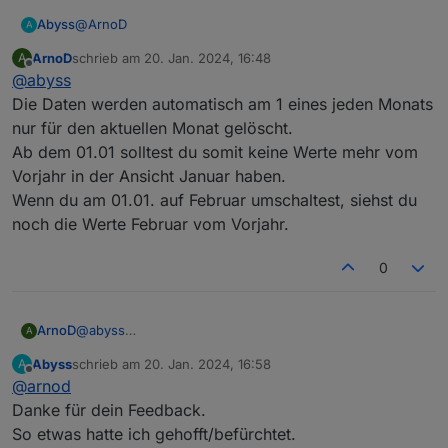
    if (IstTempExtFuehler >= 61 && IstTempHeizs
@
ArnoD
Abyss
A
    if( (await getStateAsync(sID_LeistungHeizst
ArnoD
schrieb am
20. Jan. 2024, 16:48
A
Hallo Arno,
zuletzt editiert von
Offline
            await setStateAsync(sID_LeistungHei
@
abyss
        };

ich stell mich vermutlich mal wieder zu doof....aber ich
Die Daten werden automatisch am 1 eines jeden Monats
    // await setStateAsync(sID_Soll_LeistungHei
bin grad drübergestolpert das in der "Prognose-View"
nur für den aktuellen Monat gelöscht.
komplett die Daten aus dem Vorjahr schon drinstehen.
Danke und Grüße
Ab dem 01.01 solltest du somit keine Werte mehr vom
});

Muss man hier den History-Daten-Ordner löschen und
Vorjahr in der Ansicht Januar haben.
das Script legt den neu an?
Oder hätte das automatisch passieren müssen und bei
Wenn du am 01.01. auf Februar umschaltest, siehst du
mir is da was schiefgelaufen?
noch die Werte Februar vom Vorjahr.
Steh grad auf dem Schlauch. ;)
0
ArnoD
@
abyss
A
Die Daten werden automatisch am 1 eines jeden Monats
Abyss
schrieb am
20. Jan. 2024, 16:58
A
nur für den aktuellen Monat gelöscht.
zuletzt editiert von
Offline
@
arnod
Ab dem 01.01 solltest du somit keine Werte mehr vom
Vorjahr in der Ansicht Januar haben.
Danke für dein Feedback.
Wenn du am 01.01. auf Februar umschaltest, siehst du
So etwas hatte ich gehofft/befürchtet.
noch die Werte Februar vom Vorjahr.