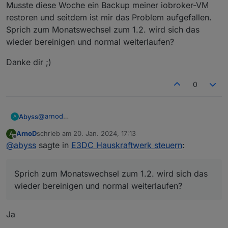
Musste diese Woche ein Backup meiner iobroker-VM
restoren und seitdem ist mir das Problem aufgefallen.
Sprich zum Monatswechsel zum 1.2. wird sich das
wieder bereinigen und normal weiterlaufen?
Danke dir ;)
0
@
arnod
Abyss
A
Danke für dein Feedback.
ArnoD
schrieb am
20. Jan. 2024, 17:13
A
So etwas hatte ich gehofft/befürchtet.
Danke dir ;)
zuletzt editiert von
Offline
@
abyss
sagte in
E3DC Hauskraftwerk steuern
:
Musste diese Woche ein Backup meiner iobroker-VM
restoren und seitdem ist mir das Problem aufgefallen.
Sprich zum Monatswechsel zum 1.2. wird sich das
Sprich zum Monatswechsel zum 1.2. wird sich das
wieder bereinigen und normal weiterlaufen?
wieder bereinigen und normal weiterlaufen?
Ja