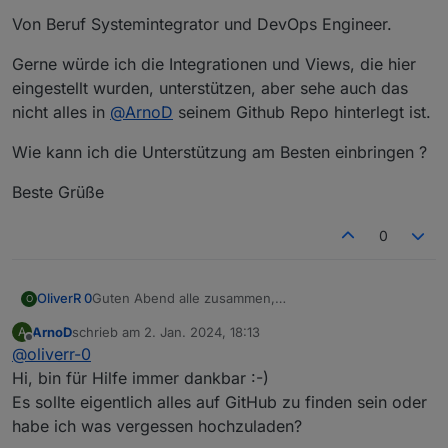
Von Beruf Systemintegrator und DevOps Engineer.
Gerne würde ich die Integrationen und Views, die hier
eingestellt wurden, unterstützen, aber sehe auch das
nicht alles in
@
ArnoD
seinem Github Repo hinterlegt ist.
Wie kann ich die Unterstützung am Besten einbringen ?
Beste Grüße
0
Guten Abend alle zusammen,
OliverR 0
O
frohes neues Jahr und allen viel Gesundheit.
ArnoD
schrieb am
2. Jan. 2024, 18:13
A
Ich bin neu im Forum und habe auch seit Anfang
Von Beruf Systemintegrator und DevOps Engineer.
zuletzt editiert von
Offline
@
oliverr-0
2023 einen E3DC S10 Pro mit MyPV Heizstab.
Gerne würde ich die Integrationen und Views, die
Hi, bin für Hilfe immer dankbar :-)
hier eingestellt wurden, unterstützen, aber sehe
Es sollte eigentlich alles auf GitHub zu finden sein oder
auch das nicht alles in
@
ArnoD
seinem Github Repo
Wie kann ich die Unterstützung am Besten
habe ich was vergessen hochzuladen?
hinterlegt ist.
einbringen ?