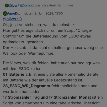
@
arnod
was ich aktuell nicht finde
OliverR 0
O
ArnoD
schrieb am
3. Jan. 2024, 13:50
A
das Heizstab Script
zuletzt editiert von
Offline
@
oliverr-0
Gibt es eine offene Punkteliste, woran wir alle aktuell
die aktuellen Views für "Energie" Tabs (
arbeiten möchten ? In den Github Issues finde ich
01_Batterie, 28_E3DC_WR_Diagramm,
Ok, jetzt verstehe ich, was du meinst. :-)
aktuell keine Themen :-)
17_Stromzähler_Tag, 17_Stromzähler_Monat,
Hier geht es eigentlich nur um ein Script "Charge-
21_Energieverbrauch, 28_E3DC_PV_Diagramm )
Control" um die Batterieladung vom E3DC etwas
optimaler zu gestalten.
Der Heizstab ist da nicht enthalten, genauso wenig eine
Wallbox oder Wärmepumpe.
Die Views, was dir fehlen, habe auch nur bedingt was
mit dem E3DC zu tun.
01_Batterie
z.B ist eine Liste aller Homematic Geräte
mit Batterie wie der aktuelle Ladezustand ist.
28_E3DC_WR_Diagramm
fehlt tatsächlich noch und
werde ich hochladen.
17_Stromzähler_Tag und 17_Stromzähler_Monat
ist ein
Script von smartboart um eine tabellarische Übersicht