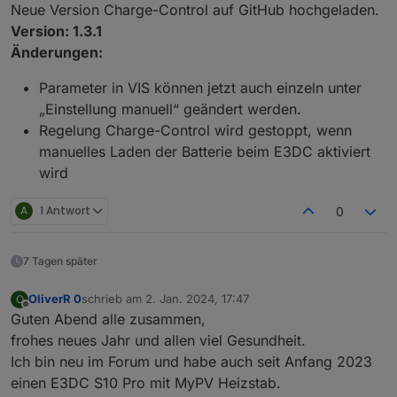
Offline
Neue Version Charge-Control auf GitHub hochgeladen.
"0_userdata.0.Charge_Control.Allgemein.Akt_Berec
hnete_Ladeleistung_W" nach Ladeende nicht auf 0
Version: 1.3.1
gesetzt wurde. Die Ladeleistung wird jetzt auch
Änderungen:
berechnet, wenn „Automatik Laderegelung“
ausgeschaltet wird.
Parameter in VIS können jetzt auch einzeln unter
„Einstellung manuell“ geändert werden.
Regelung Charge-Control wird gestoppt, wenn
manuelles Laden der Batterie beim E3DC aktiviert
wird
A
1 Antwort
0
7 Tagen später
OliverR 0
schrieb am
2. Jan. 2024, 17:47
O
zuletzt editiert von
Offline
Guten Abend alle zusammen,
frohes neues Jahr und allen viel Gesundheit.
Ich bin neu im Forum und habe auch seit Anfang 2023
einen E3DC S10 Pro mit MyPV Heizstab.