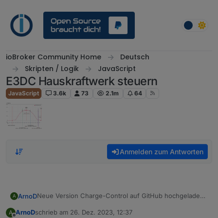
Weiter zum Inhalt
ioBroker Community Home
Deutsch
Skripten / Logik
JavaScript
E3DC Hauskraftwerk steuern
JavaScript
3.6k
73
2.1m
64
Anmelden zum Antworten
Neue Version Charge-Control auf GitHub hochgeladen.
ArnoD
A
Version: 1.2.14
ArnoD
schrieb am
26. Dez. 2023, 12:37
A
Änderungen:
Fehler behoben, dass die neue Objekt-ID
zuletzt editiert von