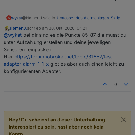
@Homer-J said in
Umfassendes Alarmanlagen-Skript
:
wykat
W
Homer.J.
schrieb am
30. Okt. 2020, 04:21
zuletzt editiert von
Offline
@
wykat
bei Array kommt nichts rein schau mal in
@
wykat
bei dir sind es die Punkte 85-87 die musst du
Zeile 77-79 die musst du bei Aufzählungen als
unter Aufzählung erstellen und deine jeweiligen
Muss da irgendwie auf der leitung stehen. Meinst du
Funktion angelegt haben. Und achte auf Groß-und
Sensoren reinpacken.
zeilen 85 - 87 im original script (hatte das auch mal
Kleinschreibung.
Hier
https://forum.iobroker.net/topic/31657/test-
versucht)? Gibt's irgendwo ein beispiel? Hatte zuerst
das hier
aus diesem thread verwendet, das sollte aber
adapter-alarm-1-1-x
gibt es aber auch einen leicht zu
falsch sein.
konfigurierenten Adapter.
0
Danke.
Hey! Du scheinst an dieser Unterhaltung
interessiert zu sein, hast aber noch kein
Konto.