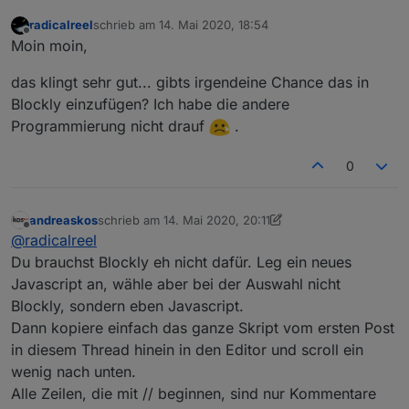
radicalreel
schrieb am
14. Mai 2020, 18:54
zuletzt editiert von
Offline
Moin moin,
das klingt sehr gut... gibts irgendeine Chance das in
Blockly einzufügen? Ich habe die andere
Programmierung nicht drauf
.
0
andreaskos
schrieb am
14. Mai 2020, 20:11
zuletzt editiert von andreaskos
Offline
@
radicalreel
Du brauchst Blockly eh nicht dafür. Leg ein neues
Javascript an, wähle aber bei der Auswahl nicht
Blockly, sondern eben Javascript.
Dann kopiere einfach das ganze Skript vom ersten Post
in diesem Thread hinein in den Editor und scroll ein
wenig nach unten.
Alle Zeilen, die mit // beginnen, sind nur Kommentare