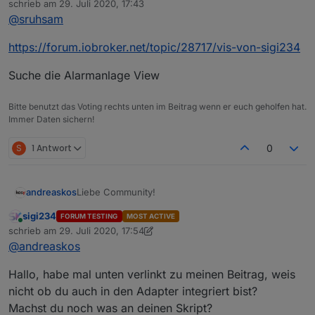
schrieb am
29. Juli 2020, 17:43
zusammen.
zuletzt editiert von
@
sruhsam
Ist eigentlich ja ganz einfach, mann muss ja nur den
Zahl/Code in den Datenpunkt
alarm.0.use.toggle_passwort schreiben, hierzu die
https://forum.iobroker.net/topic/28717/vis-von-sigi234
einzelnen Ziffen sammeln und wenn fertig als Zahl in
den DP schreiben, aber ich bekomme es nicht hin.
Suche die Alarmanlage View
Habe auch schon mehrere scripts zur PIN Eingabe
getestet, aber immer ohne Erfolg. Sehe vermutlich
Bitte benutzt das Voting rechts unten im Beitrag wenn er euch geholfen hat.
den Wald vor lauter Bäume nicht.....
Immer Daten sichern!
Kannst du mir Bitte helfen, und mir den View oder
das Widget des Nummenblocks als auch das
S
1 Antwort
0
dazugehörige Script bereitstellen ... damit ich da
weiterkomme .......
Ich Bedanke mich schon mal im Voraus und hoffe
Liebe Community!
andreaskos
dass du Zeit hast .
Grüße aus dem Aichtal
sigi234
FORUM TESTING
MOST ACTIVE
Kurzfassung
Stephan
Online
schrieb am
29. Juli 2020, 17:54
Hier stelle ich ein Skript für eine Alarmanlage vor.
zuletzt editiert von sigi234
@
andreaskos
Einfach die Einstellungen im Skript anpassen und
LG Andreas
über die erzeugten Datenpunkte (default unter
javascript.0.Alarmanlage
) steuern.
Hallo, habe mal unten verlinkt zu meinen Beitrag, weis
Langfassung
nicht ob du auch in den Adapter integriert bist?
Machst du noch was an deinen Skript?