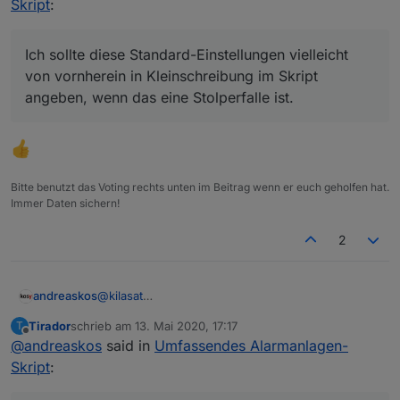
Skript
:
von vornherein in Kleinschreibung im Skript
angeben, wenn das eine Stolperfalle ist.
Ich sollte diese Standard-Einstellungen vielleicht
von vornherein in Kleinschreibung im Skript
angeben, wenn das eine Stolperfalle ist.
Bitte benutzt das Voting rechts unten im Beitrag wenn er euch geholfen hat.
Immer Daten sichern!
2
andreaskos
@
kilasat
Du kannst auch einfach die Bezeichnung der
Tirador
schrieb am
13. Mai 2020, 17:17
T
Aufzählungen im Skript ändern auf:
zuletzt editiert von
Offline
@
andreaskos
said in
Umfassendes Alarmanlagen-
"alarmanlage_aussenhaut" usw. mit
Kleinbuchstaben, dann geht's auch.
Skript
:
Ich sollte diese Standard-Einstellungen vielleicht
von vornherein in Kleinschreibung im Skript