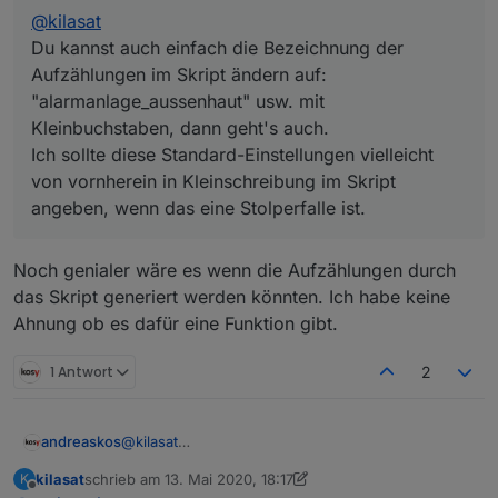
angeben, wenn das eine Stolperfalle ist.
@
kilasat
Du kannst auch einfach die Bezeichnung der
Aufzählungen im Skript ändern auf:
"alarmanlage_aussenhaut" usw. mit
Kleinbuchstaben, dann geht's auch.
Ich sollte diese Standard-Einstellungen vielleicht
von vornherein in Kleinschreibung im Skript
angeben, wenn das eine Stolperfalle ist.
Noch genialer wäre es wenn die Aufzählungen durch
das Skript generiert werden könnten. Ich habe keine
Ahnung ob es dafür eine Funktion gibt.
1 Antwort
2
andreaskos
@
kilasat
Du kannst auch einfach die Bezeichnung der
kilasat
schrieb am
13. Mai 2020, 18:17
K
Aufzählungen im Skript ändern auf:
zuletzt editiert von kilasat
Offline