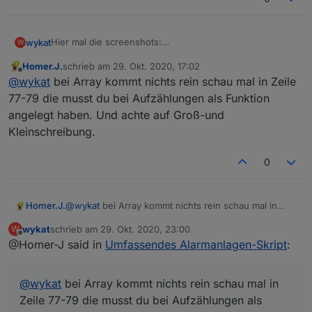
Hier mal die screenshots:
wykat
W
Homer.J.
schrieb am
29. Okt. 2020, 17:02
zuletzt editiert von
Offline
@
wykat
bei Array kommt nichts rein schau mal in Zeile
77-79 die musst du bei Aufzählungen als Funktion
angelegt haben. Und achte auf Groß-und
Kleinschreibung.
0
Homer.J.
@
wykat
bei Array kommt nichts rein schau mal in
Zeile 77-79 die musst du bei Aufzählungen als
wykat
schrieb am
29. Okt. 2020, 23:00
W
Funktion angelegt haben. Und achte auf Groß-und
zuletzt editiert von
Offline
@Homer-J said in
Umfassendes Alarmanlagen-Skript
:
Kleinschreibung.
@
wykat
bei Array kommt nichts rein schau mal in
Zeile 77-79 die musst du bei Aufzählungen als