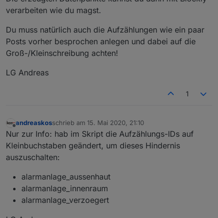
verarbeiten wie du magst.
Du muss natürlich auch die Aufzählungen wie ein paar
Posts vorher besprochen anlegen und dabei auf die
Groß-/Kleinschreibung achten!
LG Andreas
1
andreaskos
schrieb am
15. Mai 2020, 21:10
zuletzt editiert von
Offline
Nur zur Info: hab im Skript die Aufzählungs-IDs auf
Kleinbuchstaben geändert, um dieses Hindernis
auszuschalten:
alarmanlage_aussenhaut
alarmanlage_innenraum
alarmanlage_verzoegert