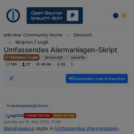
Weiter zum Inhalt
ioBroker Community Home
Deutsch
Skripten / Logik
Umfassendes Alarmanlagen-Skript
Skripten / Logik
javascript
security
145
27
49.6k
52
Anmelden zum Antworten
andreaskos
@
kilasat
Du kannst auch einfach die Bezeichnung der
sigi234
FORUM TESTING
MOST ACTIVE
Aufzählungen im Skript ändern auf:
Online
schrieb am
13. Mai 2020, 17:08
"alarmanlage_aussenhaut" usw. mit
zuletzt editiert von
@
andreaskos
sagte in
Umfassendes Alarmanlagen-
Kleinbuchstaben, dann geht's auch.
Ich sollte diese Standard-Einstellungen vielleicht