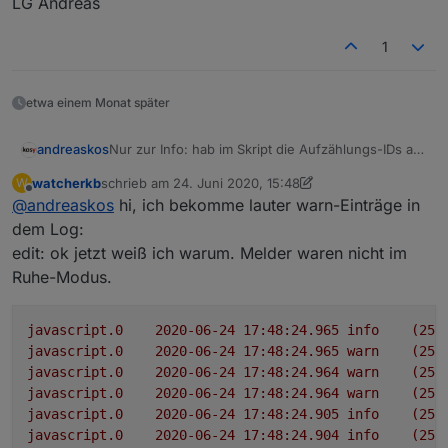
LG Andreas
1
etwa einem Monat später
Nur zur Info: hab im Skript die Aufzählungs-IDs auf
andreaskos
Kleinbuchstaben geändert, um dieses Hindernis
watcherkb
schrieb am
24. Juni 2020, 15:48
W
auszuschalten:
alarmanlage_aussenhaut
zuletzt editiert von watcherkb
Offline
@
andreaskos
hi, ich bekomme lauter warn-Einträge in
LG Andreas
alarmanlage_innenraum
alarmanlage_verzoegert
dem Log:
edit: ok jetzt weiß ich warum. Melder waren nicht im
Ruhe-Modus.
javascript.0
2020-06-24 17:48:24.965	
info
(251
javascript.0
2020-06-24 17:48:24.965	
warn
(251
javascript.0
2020-06-24 17:48:24.964	
warn
(251
javascript.0
2020-06-24 17:48:24.964	
warn
(251
javascript.0
2020-06-24 17:48:24.905	
info
(251
javascript.0
2020-06-24 17:48:24.904	
info
(251