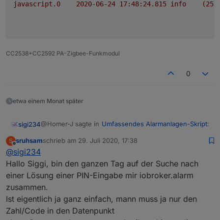
javascript.0
2020-06-24 17:48:24.815	
info
(251
CC2538+CC2592 PA-Zigbee-Funkmodul
0
etwa einem Monat später
@Homer-J sagte in
Umfassendes Alarmanlagen-Skript
:
sigi234
sruhsam
schrieb am
29. Juli 2020, 17:38
S
zuletzt editiert von
Offline
@
sigi234
@
sigi234
gib es mal klein ein.
Hallo Siggi, bin den ganzen Tag auf der Suche nach
einer Lösung einer PIN-Eingabe mir iobroker.alarm
Jupp läuft
zusammen.
Ist eigentlich ja ganz einfach, mann muss ja nur den
Zahl/Code in den Datenpunkt