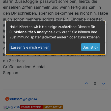
alarm.0.use.toggle_passwort schreiben, hierzu die
einzelnen Ziffen sammeln und wenn fertig als Zahl in
den DP schreiben, aber ich bekomme es nicht hin. Habe
auch schon mehrere scripts zur PIN Eingabe getestet,
aber immer ohne Erfolg. Sehe vermutlich den Wald vor
Hallo! Könnten wir bitte einige zusätzliche Dienste für
lauter Bäume nicht.....
Funktionalität & Analytics
aktivieren? Sie können Ihre
Kannst du mir Bitte helfen, und mir den View oder das
Zustimmung später jederzeit ändern oder zurückziehen.
Widget des Nummenblocks als auch das dazugehörige
Lassen Sie mich wählen
Das ist ok
Script bereitstellen ... damit ich da weiterkomme .......
Ich Bedanke mich schon mal im Voraus und hoffe dass
du Zeit hast .
Grüße aus dem Aichtal
Stephan
0
sruhsam
@
sigi234
S
Hallo Siggi, bin den ganzen Tag auf der Suche nach
sigi234
FORUM TESTING
MOST ACTIVE
einer Lösung einer PIN-Eingabe mir iobroker.alarm
Online