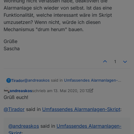
Wohnung nicht verlassen habe, deaktiviert die
Alarmanlage sich wieder von selbst. Ist das eine
Funktionalität, welche interessant wäre im Skript
umzusetzen? Wenn nicht, würde ich diesen
Mechanismus "drum herum" bauen.
Grüße
Sascha
1
@
andreaskos
said in
Umfassendes Alarmanlagen-
Tirador
T
Skript
:
andreaskos
schrieb am
13. Mai 2020, 20:12
zuletzt editiert von andreaskos
Offline
@
kilasat
Grüß euch!
Du kannst auch einfach die Bezeichnung der
Noch genialer wäre es wenn die Aufzählungen durch
Aufzählungen im Skript ändern auf:
@
Tirador
said in
Umfassendes Alarmanlagen-Skript
:
das Skript generiert werden könnten. Ich habe keine
"alarmanlage_aussenhaut" usw. mit
Ahnung ob es dafür eine Funktion gibt.
Kleinbuchstaben, dann geht's auch.
Ich sollte diese Standard-Einstellungen vielleicht
@
andreaskos
said in
Umfassendes Alarmanlagen-
von vornherein in Kleinschreibung im Skript
Skript
: