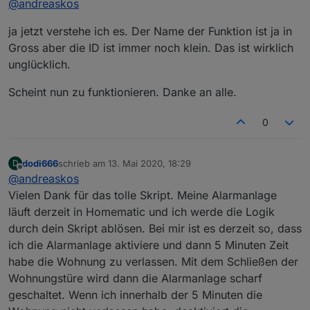
@
andreaskos
"alarmanlage_aussenhaut" usw. mit
Kleinbuchstaben, dann geht's auch.
ja jetzt verstehe ich es. Der Name der Funktion ist ja in
Ich sollte diese Standard-Einstellungen vielleicht
von vornherein in Kleinschreibung im Skript
Gross aber die ID ist immer noch klein. Das ist wirklich
angeben, wenn das eine Stolperfalle ist.
unglücklich.
Scheint nun zu funktionieren. Danke an alle.
0
dodi666
schrieb am
13. Mai 2020, 18:29
D
zuletzt editiert von
Offline
@
andreaskos
Vielen Dank für das tolle Skript. Meine Alarmanlage
läuft derzeit in Homematic und ich werde die Logik
durch dein Skript ablösen. Bei mir ist es derzeit so, dass
ich die Alarmanlage aktiviere und dann 5 Minuten Zeit
habe die Wohnung zu verlassen. Mit dem Schließen der
Wohnungstüre wird dann die Alarmanlage scharf
geschaltet. Wenn ich innerhalb der 5 Minuten die