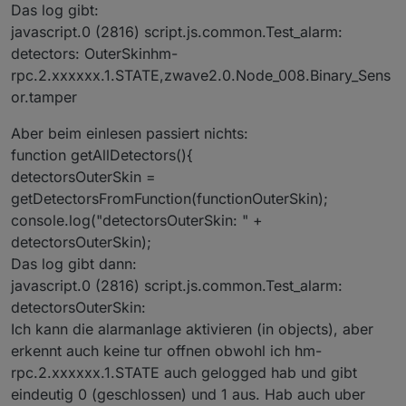
Bereitschaftsanzeige neu gemacht.
Das log gibt:
OpenDetectorsIndoorJSON
: JSON-String wie
2021-06-13 Andreas Kos Einbau der Funktion
beim AlarmingDetector mit Liste aller offenen
javascript.0 (2816) script.js.common.Test_alarm:
zum Ausnehmen einzelner Melder der
Melder des Innenraums [string]
detectors: OuterSkinhm-
Aussenhülle von der Melder-Überwachung.
StatusText
: Gibt Auskunft über Schaltzustand
rpc.2.xxxxxx.1.STATE,zwave2.0.Node_008.Binary_Sens
Soll zum Kippen von Fenstern dienen u.ä.
und aktive Verzögerungen [string]
2022-03-20 Andreas Kos Verbesserung beim
or.tamper
AlarmText
: Gibt Auskunft über Alarmzustand
Laden der Parents- und Parentsparents-
und Bereitschaft oder Fehler bei der
Objekte und Umbau auf aktuellen Javascript-
Scharfschaltung [string]
Aber beim einlesen passiert nichts:
Adapter mit Ack-Flags bei createState und
OpenDetectorsIgnoreOpen
Liste der offenen
function getAllDetectors(){
setState
Melder mit gesetztem IgnoreOpen-Flag.
detectorsOuterSkin =
2022-12-02 Andreas Kos Korrektur beim
Diese Melder kommen nicht in die Liste der
getDetectorsFromFunction(functionOuterSkin);
Prüfen der IgnoreOpen-Flags.
ganz regulär offenen Melder. Diesen
2022-12-18 Andreas kos Korrektur beim
Datenpunkt könnte man verwenden, um sich
console.log("detectorsOuterSkin: " +
Anlegen der States, sodass ein Neustart des
zu warnen, wenn zum Zeitpunkt des Scharf-
detectorsOuterSkin);
Scripts eine weitere Funktion der Anlage
Schaltens (oder ein paar Millisekunden
Das log gibt dann:
garantiert, auch, wenn diese zuvor im
später) hier Text enthalten ist.
Zustand "scharf" war.
javascript.0 (2816) script.js.common.Test_alarm:
detectorsOuterSkin:
Ich kann die alarmanlage aktivieren (in objects), aber
erkennt auch keine tur offnen obwohl ich hm-
rpc.2.xxxxxx.1.STATE auch gelogged hab und gibt
eindeutig 0 (geschlossen) und 1 aus. Hab auch uber