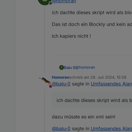
@
homoran
Ganz oben im ersten Post
Offline
ich dachte dieses skript wird als blo
unter "Das Script:"
???
Das ist doch ein Blockly und kein a
Wo ist da Blockly?
Ich kapiers nicht !
@
homoran
Balu 0
B
Homoran
schrieb am
28. Juli 2024, 15:58
ich dachte dieses skript wird al
zuletzt editiert von
@
balu-0
sagte in
Umfassendes Alar
Nicht stören
Das ist doch ein Blockly und k
ich dachte dieses skript wird als 
Ich kapiers nicht !
dazu müsste es ein xml sein!
@
balu-0
sagte in
Umfassendes Alar