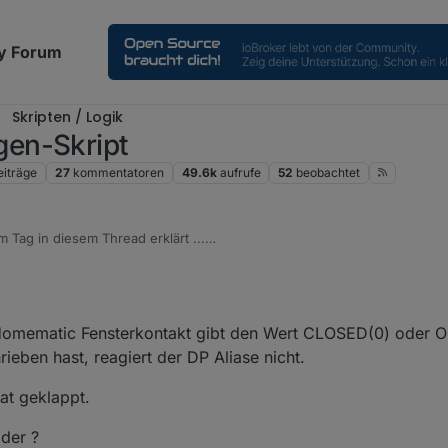
y Forum
Skripten / Logik
en-Skript
eiträge
27
kommentatoren
49.6k
aufrufe
52
beobachtet
 Tag in diesem Thread erklärt ...
opic/72237/jarvis-visualisierung-von-sensoren-im-status-an-aus/2?_=1
 Homematic Fensterkontakt gibt den Wert CLOSED(0) oder 
ieben hast, reagiert der DP Aliase nicht.
at geklappt.
oder ?