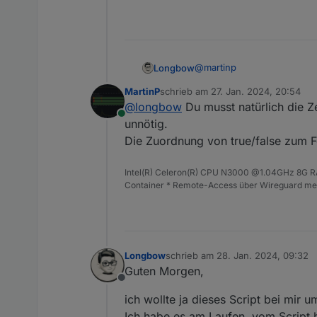
@
martinp
Longbow
MartinP
schrieb am
27. Jan. 2024, 20:54
Danke klappt aber nicht, d
zuletzt editiert von
@
longbow
Du musst natürlich die Z
so machen, wie du es beschr
Online
hab nur mal die Zahl genom
unnötig.
Die Zuordnung von true/false zum F
Jetzt ist true für zu, false f
Intel(R) Celeron(R) CPU N3000 @1.04GHz 8G RAM
Container * Remote-Access über Wireguard mei
Longbow
schrieb am
28. Jan. 2024, 09:32
zuletzt editiert von
Guten Morgen,
Offline
ich wollte ja dieses Script bei mir 
Ich habe es am Laufen, vom Script 