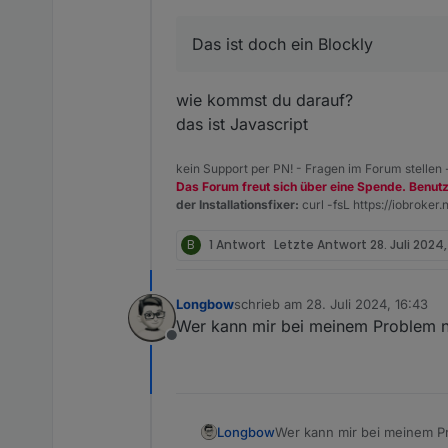
Das ist doch ein Blockly
wie kommst du darauf?
das ist Javascript
kein Support per PN! - Fragen im Forum stellen
Das Forum freut sich über eine Spende. Benut
der Installationsfixer:
curl -fsL https://iobroker.n
B
1 Antwort
Letzte Antwort
28. Juli 2024,
Longbow
schrieb am
28. Juli 2024, 16:43
zuletzt editiert von
Wer kann mir bei meinem Problem n
Offline
Longbow
Wer kann mir bei meinem P