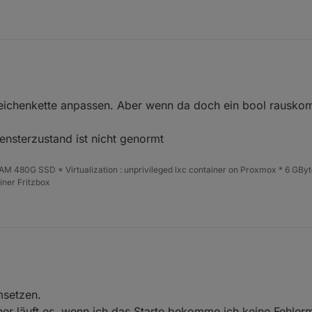
enn der Homematic Fensterkontakt gibt den Wert CLOSED(0) oder OPEN(
eichenkette anpassen. Aber wenn da doch ein bool rauskommt
ieben hast, reagiert der DP Aliase nicht.
men... hat geklappt.
ensterzustand ist nicht genormt
ür offen oder ?
 480G SSD * Virtualization : unprivileged lxc container on Proxmox * 6 GByt
ner Fritzbox
umsetzen.
her läuft es, wenn ich das Starte bekomme ich keine Fehler