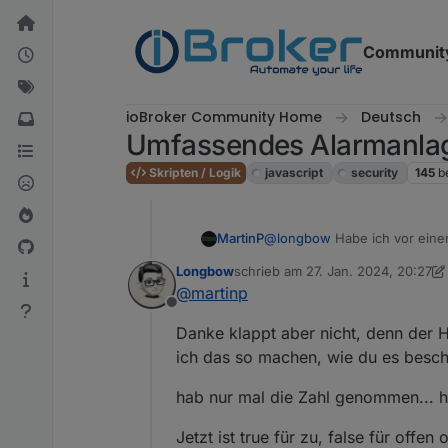
Weiter zum Inhalt
Communit
ioBroker Community Home
Deutsch
Umfassendes Alarmanlag
Skripten / Logik
javascript
security
145
b
MartinP
@
longbow
Habe ich vor einem
https://forum.iobroker.net/t
Longbow
schrieb am
27. Jan. 2024, 20:27
zuletzt editiert von Longbow
@
martinp
Offline
Danke klappt aber nicht, denn der
ich das so machen, wie du es beschr
hab nur mal die Zahl genommen... h
Jetzt ist true für zu, false für offen 