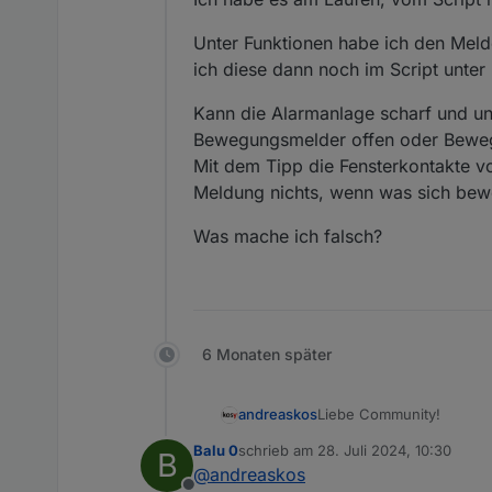
Unter Funktionen habe ich den Meld
ich diese dann noch im Script unter
Kann die Alarmanlage scharf und uns
Bewegungsmelder offen oder Bewegu
Mit dem Tipp die Fensterkontakte vo
Meldung nichts, wenn was sich bewe
Was mache ich falsch?
6 Monaten später
Liebe Community!
andreaskos
Balu 0
schrieb am
28. Juli 2024, 10:30
B
Kurzfassung
zuletzt editiert von
@
andreaskos
Hier stelle ich ein Skrip