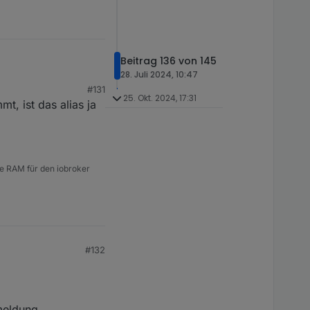
Beitrag 136 von 145
28. Juli 2024, 10:47
#131
1) aus, wenn ich das
25. Okt. 2024, 17:31
, ist das alias ja
e RAM für den iobroker
#132
meldung.