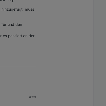
n hinzugefügt, muss
e Tür und den
r es passiert an der
#133
und über die erzeugten