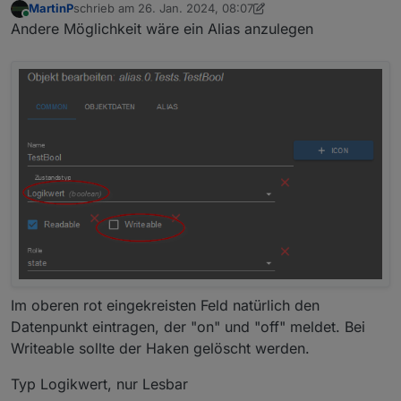
MartinP
schrieb am
26. Jan. 2024, 08:07
Pumpen im Tagesverlauf verhalten um deren
zuletzt editiert von MartinP
Online
Andere Möglichkeit wäre ein Alias anzulegen
Arbeit zu optimieren (Bspw. Zirkulationspumpen).
Im oberen rot eingekreisten Feld natürlich den
Datenpunkt eintragen, der "on" und "off" meldet. Bei
Writeable sollte der Haken gelöscht werden.
Typ Logikwert, nur Lesbar