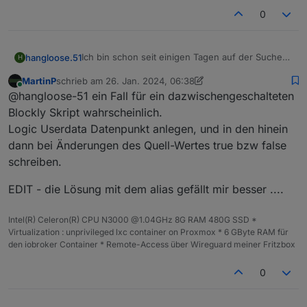
0
Ich bin schon seit einigen Tagen auf der Suche
hangloose.51
H
nach einer Visualisierungsmöglichkeit von
MartinP
schrieb am
26. Jan. 2024, 06:38
Sensoren die nicht einen Zahlenwert oder
Vielen Dank für die Unterstützung. Ich nutze
zuletzt editiert von MartinP
Online
@hangloose-51 ein Fall für ein dazwischengeschalteten
true/false, sonden einen String ausgeben.
JarVis in der Version v3.1.8 auf einem Multihost
Ich bekomme zum Beispiel von zwei Pumpen
IOBroker.
Blockly Skript wahrscheinlich.
den Wert
off
oder
on
als Stringwert und würde
Logic Userdata Datenpunkt anlegen, und in den hinein
das gerne in einem Chart mit den
dann bei Änderungen des Quell-Wertes true bzw false
zurückliegenden / historischen Werten grafisch
schreiben.
darstellen.
Ich habe alles mögliche schon ausprobiert,
komme aber auf keinen grünen Zweig. Die reine
EDIT - die Lösung mit dem alias gefällt mir besser ....
Anzeige des Werts (auch in aus/an per
Anzeigevariante
Intel(R) Celeron(R) CPU N3000 @1.04GHz 8G RAM 480G SSD *
{
Virtualization : unprivileged lxc container on Proxmox * 6 GByte RAM für
"on": "an",
den iobroker Container * Remote-Access über Wireguard meiner Fritzbox
"off": "aus"
}
0
funktioniert problemlos. Nur bekomme ich kein
Chart hin.
Hintergrund ist, dass ich sehen will, wie sich die