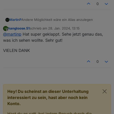
0
Im oberen rot eingekreisten Feld natürlich den
Andere Möglichkeit wäre ein Alias anzulegen
MartinP
Datenpunkt eintragen, der "on" und "off" meldet. Bei
Typ Logikwert, nur Lesbar
Writeable sollte der Haken gelöscht werden.
hangloose.51
schrieb am
28. Jan. 2024, 13:15
H
zuletzt editiert von
Offline
@
martinp
Hat super geklappt. Sehe jetzt genau das,
was ich sehen wollte. Sehr gut!
VIELEN DANK
0
Im oberen rot eingekreisten Feld natürlich den
Datenpunkt eintragen, der "on" und "off" meldet. Bei
Typ Logikwert, nur Lesbar
Writeable sollte der Haken gelöscht werden.
Hey! Du scheinst an dieser Unterhaltung
interessiert zu sein, hast aber noch kein
Konto.
Hast du es satt, bei jedem Besuch durch die