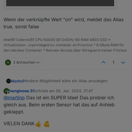
Wenn der verknüpfte Wert "on" wird, meldet das Alias
true, sonst false
Intel(R) Celeron(R) CPU N3000 @1.04GHz 8G RAM 480G SSD *
Virtualization : unprivileged lxc container on Proxmox * 6 GByte RAM für
den iobroker Container * Remote-Access über Wireguard meiner Fritzbox
H
2 Antworten
1
Andere Möglichkeit wäre ein Alias anzulegen
MartinP
hangloose.51
schrieb am
26. Jan. 2024, 21:47
H
zuletzt editiert von
Offline
@
martinp
Das ist ein SUPER Idee! Das probier ich
gleich aus. Beim ersten Sensor hat das auf Anhieb
geklappt.
VIELEN DANK