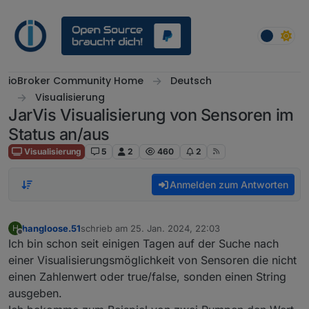
Weiter zum Inhalt
ioBroker Community Home
Deutsch
Visualisierung
JarVis Visualisierung von Sensoren im
Status an/aus
Visualisierung
5
2
460
2
Anmelden zum Antworten
hangloose.51
schrieb am
25. Jan. 2024, 22:03
H
zuletzt editiert von
Offline
Ich bin schon seit einigen Tagen auf der Suche nach
einer Visualisierungsmöglichkeit von Sensoren die nicht
einen Zahlenwert oder true/false, sonden einen String
ausgeben.