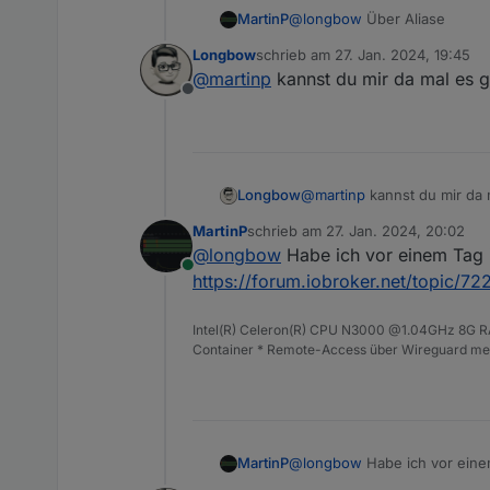
MartinP
@
longbow
Über Aliase
Longbow
schrieb am
27. Jan. 2024, 19:45
zuletzt editiert von
@
martinp
kannst du mir da mal es 
Offline
Longbow
@
martinp
kannst du mir da 
MartinP
schrieb am
27. Jan. 2024, 20:02
zuletzt editiert von
@
longbow
Habe ich vor einem Tag i
Online
https://forum.iobroker.net/topic/7
Intel(R) Celeron(R) CPU N3000 @1.04GHz 8G RAM
Container * Remote-Access über Wireguard mei
MartinP
@
longbow
Habe ich vor einem
https://forum.iobroker.net/t