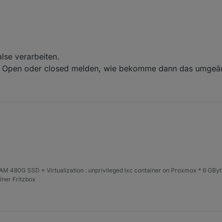
alse verarbeiten.
ur Open oder closed melden, wie bekomme dann das umgeä
e oder false verarbeiten.
elder nur Open oder closed melden, wie bekomme dann das umgeände
 480G SSD * Virtualization : unprivileged lxc container on Proxmox * 6 GByt
ner Fritzbox