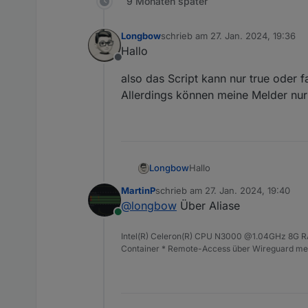
9 Monaten später
Longbow
schrieb am
27. Jan. 2024, 19:36
zuletzt editiert von
Hallo
Offline
also das Script kann nur true oder f
Allerdings können meine Melder n
Hallo
Longbow
MartinP
schrieb am
27. Jan. 2024, 19:40
also das Script kann nur tru
zuletzt editiert von
@
longbow
Über Aliase
Allerdings können meine M
Online
Intel(R) Celeron(R) CPU N3000 @1.04GHz 8G RAM
Container * Remote-Access über Wireguard mei