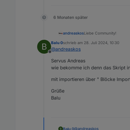
6 Monaten später
Liebe Community!
andreaskos
Balu 0
schrieb am
28. Juli 2024, 10:30
B
Kurzfassung
zuletzt editiert von
@
andreaskos
Hier stelle ich ein Skrip
Offline
Datenpunkte (default unt
LG Andreas
Servus Andreas
Langfassung
wie bekomme ich denn das Skript in
mit importieren über " Blöcke Import
Vorgeschichte
Grüße
Balu
Aufbau
Die Alarmanlage besteht
Schaltstellen für sc
Außer den Einbruchsmeld
Alarmgeber
erfolgen kann. Hierfür bi
Einbruchsmelder
Verwendung in Scripts, S
alarmanlage_ausse
@
andreaskos
Balu 0
B