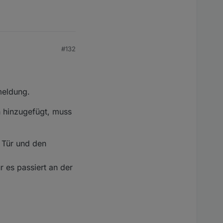
#132
meldung.
n hinzugefügt, muss
e Tür und den
r es passiert an der