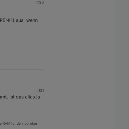
#130
OPEN(1) aus, wenn
#131
1) aus, wenn ich das
, ist das alias ja
e RAM für den iobroker