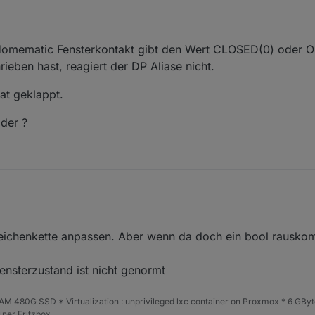
 Homematic Fensterkontakt gibt den Wert CLOSED(0) oder 
ieben hast, reagiert der DP Aliase nicht.
at geklappt.
oder ?
enn der Homematic Fensterkontakt gibt den Wert CLOSED(0) oder OPEN(
eichenkette anpassen. Aber wenn da doch ein bool rauskommt
ieben hast, reagiert der DP Aliase nicht.
men... hat geklappt.
ensterzustand ist nicht genormt
ür offen oder ?
 480G SSD * Virtualization : unprivileged lxc container on Proxmox * 6 GByt
ner Fritzbox