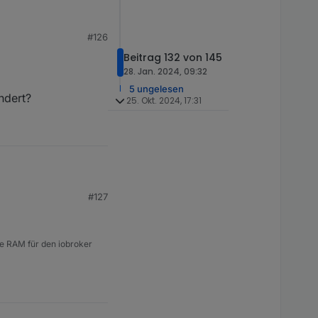
#126
Beitrag 132 von 145
28. Jan. 2024, 09:32
5 ungelesen
ndert?
25. Okt. 2024, 17:31
#127
rt?
e RAM für den iobroker