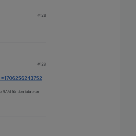
#128
#129
/2?_=1706256243752
e RAM für den iobroker
706256243752