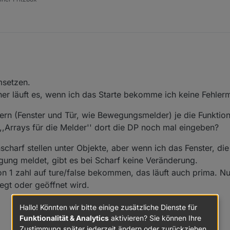
umsetzen.
her läuft es, wenn ich das Starte bekomme ich keine Fehler
ern (Fenster und Tür, wie Bewegungsmelder) je die Funktio
 ,,Arrays für die Melder'' dort die DP noch mal eingeben?
charf stellen unter Objekte, aber wenn ich das Fenster, di
ng meldet, gibt es bei Scharf keine Veränderung.
n 1 zahl auf ture/false bekommen, das läuft auch prima. Nu
gt oder geöffnet wird.
Hallo! Könnten wir bitte einige zusätzliche Dienste für
Funktionalität & Analytics
aktivieren? Sie können Ihre
Zustimmung später jederzeit ändern oder zurückziehen.