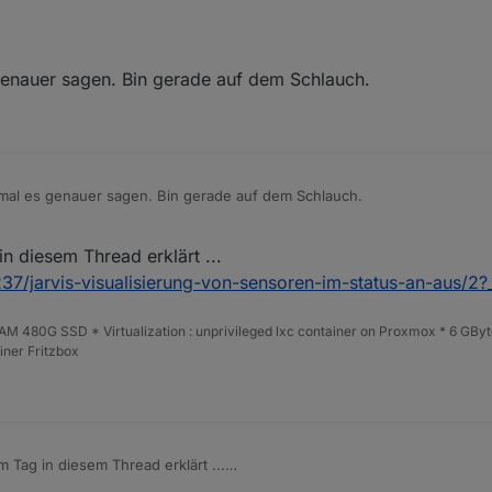
genauer sagen. Bin gerade auf dem Schlauch.
mal es genauer sagen. Bin gerade auf dem Schlauch.
n diesem Thread erklärt ...
2237/jarvis-visualisierung-von-sensoren-im-status-an-aus
 480G SSD * Virtualization : unprivileged lxc container on Proxmox * 6 GByt
ner Fritzbox
 Tag in diesem Thread erklärt ...
opic/72237/jarvis-visualisierung-von-sensoren-im-status-an-aus/2?_=1