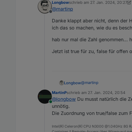
Longbow
schrieb am
27. Jan. 2024, 20:27
zuletzt editiert von Longbow
@
martinp
Offline
Danke klappt aber nicht, denn der
ich das so machen, wie du es beschr
hab nur mal die Zahl genommen... h
Jetzt ist true für zu, false für offen 
@
martinp
Longbow
MartinP
schrieb am
27. Jan. 2024, 20:54
Danke klappt aber nicht, d
zuletzt editiert von
@
longbow
Du musst natürlich die Z
so machen, wie du es beschr
Online
hab nur mal die Zahl genom
unnötig.
Die Zuordnung von true/false zum F
Jetzt ist true für zu, false f
Intel(R) Celeron(R) CPU N3000 @1.04GHz 8G RAM
Container * Remote-Access über Wireguard mei