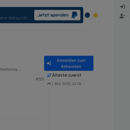
Anmelden zum
Antworten
Umsetzung.
Älteste zuerst
#125
1. Mai 2020, 22:26
eren ansonsten alles an
 im Datenpunkt