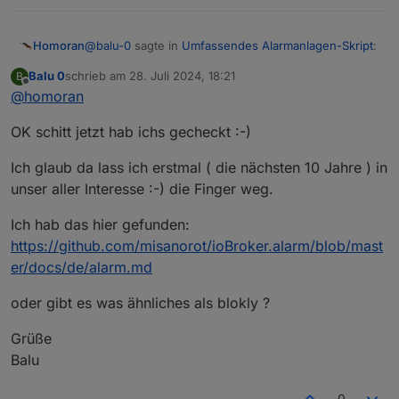
@
balu-0
sagte in
Umfassendes Alarmanlagen-Skript
:
Homoran
Balu 0
schrieb am
28. Juli 2024, 18:21
B
zuletzt editiert von
Offline
@
homoran
ich dachte dieses skript wird als blockly
eingfügt ?
dazu müsste es ein xml sein!
OK schitt jetzt hab ichs gecheckt :-)
@
balu-0
sagte in
Umfassendes Alarmanlagen-Skript
:
Ich glaub da lass ich erstmal ( die nächsten 10 Jahre ) in
unser aller Interesse :-) die Finger weg.
Das ist doch ein Blockly
Ich hab das hier gefunden:
https://github.com/misanorot/ioBroker.alarm/blob/mast
wie kommst du darauf?
er/docs/de/alarm.md
das ist Javascript
oder gibt es was ähnliches als blokly ?
Grüße
Balu
0