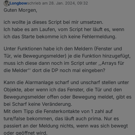
Longbow
schrieb am
28. Jan. 2024, 09:32
zuletzt editiert von
Offline
Guten Morgen,
ich wollte ja dieses Script bei mir umsetzen.
Ich habe es am Laufen, vom Script her läuft es, wenn
ich das Starte bekomme ich keine Fehlermeldung.
Unter Funktionen habe ich den Meldern (Fenster und
Tür, wie Bewegungsmelder) je die Funktion hinzugefügt,
muss ich diese dann noch im Script unter ,,Arrays für
die Melder'' dort die DP noch mal eingeben?
Kann die Alarmanlage scharf und unscharf stellen unter
Objekte, aber wenn ich das Fenster, die Tür und den
Bewegungsmelder offen oder Bewegung meldet, gibt es
bei Scharf keine Veränderung.
Mit dem Tipp die Fensterkontakte von 1 zahl auf
ture/false bekommen, das läuft auch prima. Nur es
passiert an der Meldung nichts, wenn was sich bewegt
oder geöffnet wird.