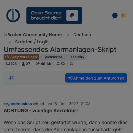
Weiter zum Inhalt
ioBroker Community Home
Deutsch
Skripten / Logik
Umfassendes Alarmanlagen-Skript
Skripten / Logik
javascript
security
145
27
49.6k
52
Anmelden zum Antworten
andreaskos
schrieb am
18. Dez. 2022, 21:08
zuletzt editiert von
Offline
ACHTUNG - wichtige Korrektur!
Wenn das Script neu gestartet wurde, dann konnte dies
dazu führen, dass die Alarmanlage in "unscharf" geht.