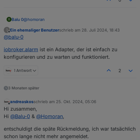
@
homoran
Balu 0
B
Ein ehemaliger Benutzer
schrieb am
28. Juli 2024, 18:43
?
OK schitt jetzt hab ichs gecheckt :-)
zuletzt editiert von
Offline
@
balu-0
Ich glaub da lass ich erstmal ( die nächsten 10 Jahre ) in
iobroker.alarm
ist ein Adapter, der ist einfach zu
unser aller Interesse :-) die Finger weg.
Ich hab das hier gefunden:
konfigurieren und zu warten und funktioniert.
https://github.com/misanorot/ioBroker.alarm/blob/maste
r/docs/de/alarm.md
oder gibt es was ähnliches als blokly ?
1 Antwort
2
Grüße
Balu
3 Monaten später
andreaskos
schrieb am
25. Okt. 2024, 05:06
zuletzt editiert von
Offline
Hi zusammen,
Hi
@
Balu-0
&
@
Homoran
,
entschuldigt die späte Rückmeldung, ich war tatsächlich
schon lange nicht mehr angemeldet.