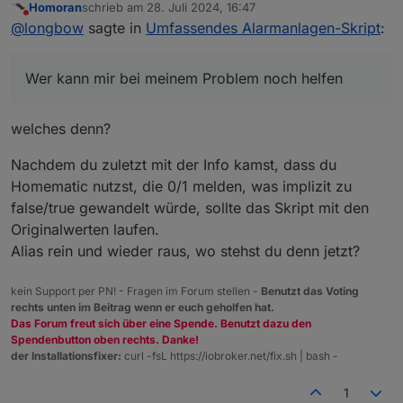
Homoran
schrieb am
28. Juli 2024, 16:47
zuletzt editiert von
Nicht stören
@
longbow
sagte in
Umfassendes Alarmanlagen-Skript
:
Wer kann mir bei meinem Problem noch helfen
welches denn?
Nachdem du zuletzt mit der Info kamst, dass du
Homematic nutzst, die 0/1 melden, was implizit zu
false/true gewandelt würde, sollte das Skript mit den
Originalwerten laufen.
Alias rein und wieder raus, wo stehst du denn jetzt?
kein Support per PN! - Fragen im Forum stellen -
Benutzt das Voting
rechts unten im Beitrag wenn er euch geholfen hat.
Das Forum freut sich über eine Spende. Benutzt dazu den
Spendenbutton oben rechts. Danke!
der Installationsfixer:
curl -fsL https://iobroker.net/fix.sh | bash -
1