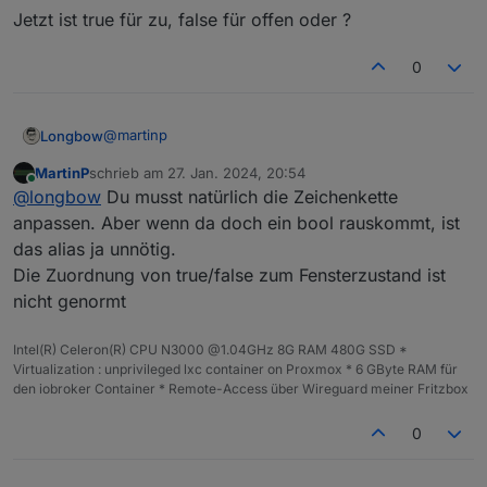
Jetzt ist true für zu, false für offen oder ?
0
@
martinp
Longbow
MartinP
schrieb am
27. Jan. 2024, 20:54
Danke klappt aber nicht, denn der Homematic
zuletzt editiert von
Online
@
longbow
Du musst natürlich die Zeichenkette
Fensterkontakt gibt den Wert CLOSED(0) oder
OPEN(1) aus, wenn ich das so machen, wie du es
hab nur mal die Zahl genommen... hat geklappt.
anpassen. Aber wenn da doch ein bool rauskommt, ist
beschrieben hast, reagiert der DP Aliase nicht.
das alias ja unnötig.
Jetzt ist true für zu, false für offen oder ?
Die Zuordnung von true/false zum Fensterzustand ist
nicht genormt
Intel(R) Celeron(R) CPU N3000 @1.04GHz 8G RAM 480G SSD *
Virtualization : unprivileged lxc container on Proxmox * 6 GByte RAM für
den iobroker Container * Remote-Access über Wireguard meiner Fritzbox
0