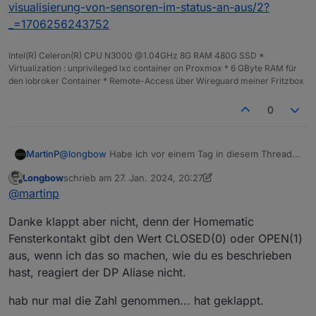
visualisierung-von-sensoren-im-status-an-aus/2?
_=1706256243752
Intel(R) Celeron(R) CPU N3000 @1.04GHz 8G RAM 480G SSD *
Virtualization : unprivileged lxc container on Proxmox * 6 GByte RAM für
den iobroker Container * Remote-Access über Wireguard meiner Fritzbox
0
MartinP
@
longbow
Habe ich vor einem Tag in diesem Thread
erklärt ...
Longbow
schrieb am
27. Jan. 2024, 20:27
https://forum.iobroker.net/topic/72237/jarvis-
zuletzt editiert von Longbow
Offline
@
martinp
visualisierung-von-sensoren-im-status-an-aus/2?
_=1706256243752
Danke klappt aber nicht, denn der Homematic
Fensterkontakt gibt den Wert CLOSED(0) oder OPEN(1)
aus, wenn ich das so machen, wie du es beschrieben
hast, reagiert der DP Aliase nicht.
hab nur mal die Zahl genommen... hat geklappt.