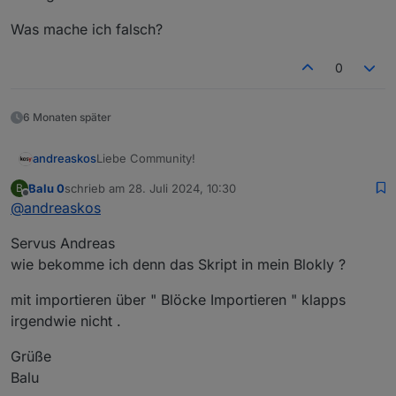
Was mache ich falsch?
0
6 Monaten später
Liebe Community!
andreaskos
Balu 0
schrieb am
28. Juli 2024, 10:30
B
Kurzfassung
zuletzt editiert von
Offline
@
andreaskos
Hier stelle ich ein Skript für eine Alarmanlage vor.
Einfach die Einstellungen im Skript anpassen und
LG Andreas
Servus Andreas
über die erzeugten Datenpunkte (default unter
javascript.0.Alarmanlage
) steuern.
Langfassung
wie bekomme ich denn das Skript in mein Blokly ?
mit importieren über " Blöcke Importieren " klapps
Vorgeschichte
irgendwie nicht .
Grüße
Aufbau
Balu
Die Alarmanlage besteht aus folgenden
Komponenten: