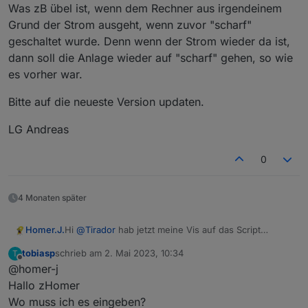
Was zB übel ist, wenn dem Rechner aus irgendeinem
Grund der Strom ausgeht, wenn zuvor "scharf"
geschaltet wurde. Denn wenn der Strom wieder da ist,
dann soll die Anlage wieder auf "scharf" gehen, so wie
es vorher war.
Bitte auf die neueste Version updaten.
LG Andreas
0
4 Monaten später
Hi
@
Tirador
hab jetzt meine Vis auf das Script
Homer.J.
angepasst nochmal Vielen Dank an Andreas für die
tobiasp
schrieb am
2. Mai 2023, 10:34
T
Umsetzung.
Grüße
zuletzt editiert von
Offline
@homer-j
Funktioniert hervorragend.
Hier meine Alarmanlage als Vorlage.
Hab noch meine Pineingabe mit integriert.
Hallo zHomer
Bitte die einzelnen View genau so anlegen wie die
Hier mal 2 Screenshots wie meine Vis jetzt Aussieht.
Wo muss ich es eingeben?