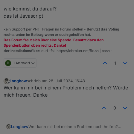
wie kommst du darauf?
das ist Javascript
kein Support per PN! - Fragen im Forum stellen -
Benutzt das Voting
rechts unten im Beitrag wenn er euch geholfen hat.
Das Forum freut sich über eine Spende. Benutzt dazu den
Spendenbutton oben rechts. Danke!
der Installationsfixer:
curl -fsL https://iobroker.net/fix.sh | bash -
B
1 Antwort
1
Longbow
schrieb am
28. Juli 2024, 16:43
zuletzt editiert von
Offline
Wer kann mir bei meinem Problem noch helfen? Würde
mich freuen. Danke
0
Longbow
Wer kann mir bei meinem Problem noch helfen?
Würde mich freuen. Danke