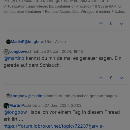
Intel(R) Celeron(R) CPU N3000 @1.04GHz 8G RAM 480G SSD *
Virtualization : unprivileged lxc container on Proxmox * 6 GByte RAM für
den iobroker Container * Remote-Access über Wireguard meiner Fritzbox
0
MartinP
@
longbow
Über Aliase
Longbow
schrieb am
27. Jan. 2024, 19:45
zuletzt editiert von
Offline
@
martinp
kannst du mir da mal es genauer sagen. Bin
gerade auf dem Schlauch.
0
Longbow
@
martinp
kannst du mir da mal es genauer sagen.
Bin gerade auf dem Schlauch.
MartinP
schrieb am
27. Jan. 2024, 20:02
zuletzt editiert von
Online
@
longbow
Habe ich vor einem Tag in diesem Thread
erklärt ...
https://forum.iobroker.net/topic/72237/jarvis-