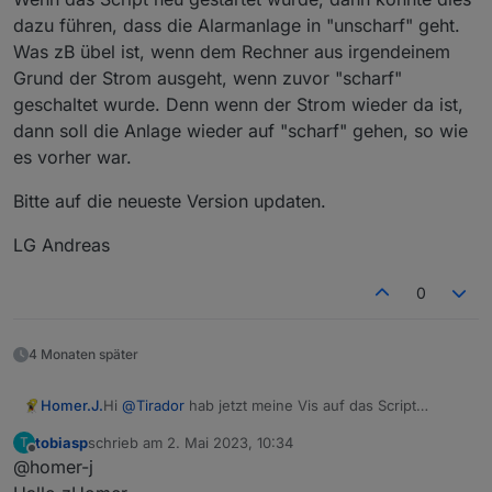
dazu führen, dass die Alarmanlage in "unscharf" geht.
Was zB übel ist, wenn dem Rechner aus irgendeinem
Grund der Strom ausgeht, wenn zuvor "scharf"
geschaltet wurde. Denn wenn der Strom wieder da ist,
dann soll die Anlage wieder auf "scharf" gehen, so wie
es vorher war.
Bitte auf die neueste Version updaten.
LG Andreas
0
4 Monaten später
Hi
@
Tirador
hab jetzt meine Vis auf das Script
Homer.J.
angepasst nochmal Vielen Dank an Andreas für die
tobiasp
schrieb am
2. Mai 2023, 10:34
T
Umsetzung.
Grüße
zuletzt editiert von
Offline
@homer-j
Funktioniert hervorragend.
Hier meine Alarmanlage als Vorlage.
Hab noch meine Pineingabe mit integriert.