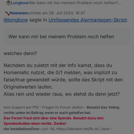
Longbow
Wer kann mir bei meinem Problem noch helfen?
Würde mich freuen. Danke
Homoran
schrieb am
28. Juli 2024, 16:47
zuletzt editiert von
Nicht stören
@
longbow
sagte in
Umfassendes Alarmanlagen-Skript
:
Wer kann mir bei meinem Problem noch helfen
welches denn?
Nachdem du zuletzt mit der Info kamst, dass du
Homematic nutzst, die 0/1 melden, was implizit zu
false/true gewandelt würde, sollte das Skript mit den
Originalwerten laufen.
Alias rein und wieder raus, wo stehst du denn jetzt?
kein Support per PN! - Fragen im Forum stellen -
Benutzt das Voting
rechts unten im Beitrag wenn er euch geholfen hat.
Das Forum freut sich über eine Spende. Benutzt dazu den
Spendenbutton oben rechts. Danke!
der Installationsfixer:
curl -fsL https://iobroker.net/fix.sh | bash -