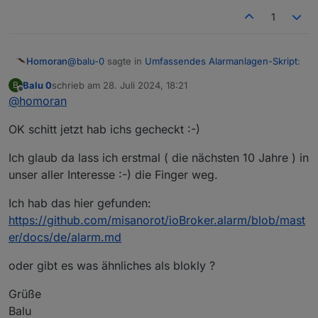
1
@
balu-0
sagte in
Umfassendes Alarmanlagen-Skript
:
Homoran
Balu 0
schrieb am
28. Juli 2024, 18:21
B
zuletzt editiert von
Offline
@
homoran
ich dachte dieses skript wird als blockly
eingfügt ?
dazu müsste es ein xml sein!
OK schitt jetzt hab ichs gecheckt :-)
@
balu-0
sagte in
Umfassendes Alarmanlagen-Skript
:
Ich glaub da lass ich erstmal ( die nächsten 10 Jahre ) in
unser aller Interesse :-) die Finger weg.
Das ist doch ein Blockly
Ich hab das hier gefunden:
https://github.com/misanorot/ioBroker.alarm/blob/mast
wie kommst du darauf?
er/docs/de/alarm.md
das ist Javascript
oder gibt es was ähnliches als blokly ?
Grüße
Balu