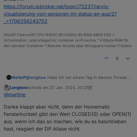
https://forum.iobroker.net/topic/72237/jarvis-
visualisierung-von-sensoren-im-status-an-aus/2?
_=1706256243752
Intel(R) Celeron(R) CPU N3000 @1.04GHz 8G RAM 480G SSD *
Virtualization : unprivileged lxc container on Proxmox * 6 GByte RAM für
den iobroker Container * Remote-Access über Wireguard meiner Fritzbox
0
MartinP
@
longbow
Habe ich vor einem Tag in diesem Thread
erklärt ...
Longbow
schrieb am
27. Jan. 2024, 20:27
https://forum.iobroker.net/topic/72237/jarvis-
zuletzt editiert von Longbow
Offline
@
martinp
visualisierung-von-sensoren-im-status-an-aus/2?
_=1706256243752
Danke klappt aber nicht, denn der Homematic
Fensterkontakt gibt den Wert CLOSED(0) oder OPEN(1)
aus, wenn ich das so machen, wie du es beschrieben
hast, reagiert der DP Aliase nicht.