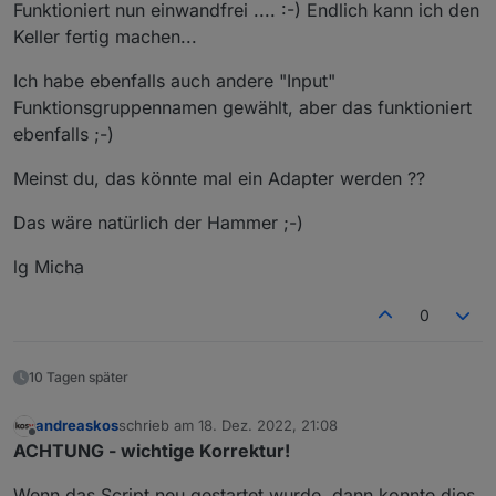
Funktioniert nun einwandfrei .... :-) Endlich kann ich den
Zonenbasiert zu erweitern ?
Keller fertig machen...
Ja, die gibt's! ;-) Einfach das Script ein zweites mal
kopieren und laufen lassen für die jeweilige Zone.
In den Aufzählungen, die du dort angibst, kannst
Ich habe ebenfalls auch andere "Input"
du dann beispielsweise alle Melder vom Keller
Funktionsgruppennamen gewählt, aber das funktioniert
reinschmeißen.
ebenfalls ;-)
Meinst du, das könnte mal ein Adapter werden ??
Das wäre natürlich der Hammer ;-)
lg Micha
0
10 Tagen später
andreaskos
schrieb am
18. Dez. 2022, 21:08
zuletzt editiert von
Offline
ACHTUNG - wichtige Korrektur!
Wenn das Script neu gestartet wurde, dann konnte dies