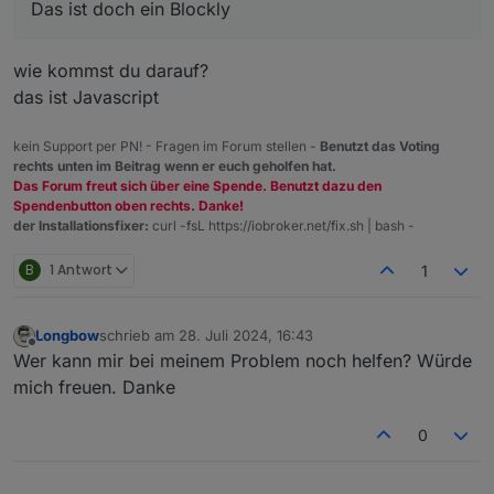
Das ist doch ein Blockly
wie kommst du darauf?
das ist Javascript
kein Support per PN! - Fragen im Forum stellen -
Benutzt das Voting
rechts unten im Beitrag wenn er euch geholfen hat.
Das Forum freut sich über eine Spende. Benutzt dazu den
Spendenbutton oben rechts. Danke!
der Installationsfixer:
curl -fsL https://iobroker.net/fix.sh | bash -
B
1 Antwort
1
Longbow
schrieb am
28. Juli 2024, 16:43
zuletzt editiert von
Offline
Wer kann mir bei meinem Problem noch helfen? Würde
mich freuen. Danke
0