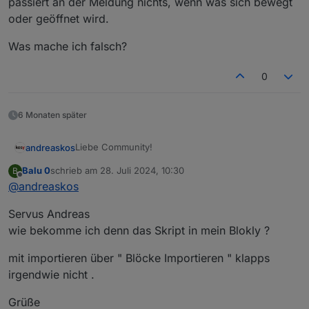
passiert an der Meldung nichts, wenn was sich bewegt
oder geöffnet wird.
Was mache ich falsch?
0
6 Monaten später
Liebe Community!
andreaskos
Balu 0
schrieb am
28. Juli 2024, 10:30
B
Kurzfassung
zuletzt editiert von
Offline
@
andreaskos
Hier stelle ich ein Skript für eine Alarmanlage vor.
Einfach die Einstellungen im Skript anpassen und
LG Andreas
Servus Andreas
über die erzeugten Datenpunkte (default unter
javascript.0.Alarmanlage
) steuern.
Langfassung
wie bekomme ich denn das Skript in mein Blokly ?
mit importieren über " Blöcke Importieren " klapps
Vorgeschichte
irgendwie nicht .
Grüße
Aufbau