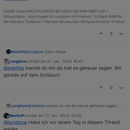
closed melden, wie bekomme dann das
umgeändert?
Intel(R) Celeron(R) CPU N3000 @1.04GHz 8G RAM 480G SSD *
Virtualization : unprivileged lxc container on Proxmox * 6 GByte RAM für
den iobroker Container * Remote-Access über Wireguard meiner Fritzbox
0
MartinP
@
longbow
Über Aliase
Longbow
schrieb am
27. Jan. 2024, 19:45
zuletzt editiert von
Offline
@
martinp
kannst du mir da mal es genauer sagen. Bin
gerade auf dem Schlauch.
0
Longbow
@
martinp
kannst du mir da mal es genauer sagen.
Bin gerade auf dem Schlauch.
MartinP
schrieb am
27. Jan. 2024, 20:02
zuletzt editiert von
Online
@
longbow
Habe ich vor einem Tag in diesem Thread
erklärt ...