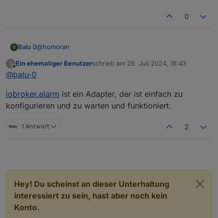
0
@
homoran
Balu 0
B
Ein ehemaliger Benutzer
schrieb am
28. Juli 2024, 18:43
?
OK schitt jetzt hab ichs gecheckt :-)
zuletzt editiert von
Offline
@
balu-0
Ich glaub da lass ich erstmal ( die nächsten 10 Jahre ) in
iobroker.alarm
ist ein Adapter, der ist einfach zu
unser aller Interesse :-) die Finger weg.
Ich hab das hier gefunden:
konfigurieren und zu warten und funktioniert.
https://github.com/misanorot/ioBroker.alarm/blob/maste
r/docs/de/alarm.md
oder gibt es was ähnliches als blokly ?
1 Antwort
2
Grüße
Balu
Hey! Du scheinst an dieser Unterhaltung
interessiert zu sein, hast aber noch kein
Konto.