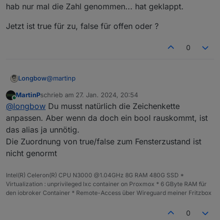
hab nur mal die Zahl genommen... hat geklappt.
Jetzt ist true für zu, false für offen oder ?
0
@
martinp
Longbow
MartinP
schrieb am
27. Jan. 2024, 20:54
Danke klappt aber nicht, denn der Homematic
zuletzt editiert von
Online
@
longbow
Du musst natürlich die Zeichenkette
Fensterkontakt gibt den Wert CLOSED(0) oder
OPEN(1) aus, wenn ich das so machen, wie du es
hab nur mal die Zahl genommen... hat geklappt.
anpassen. Aber wenn da doch ein bool rauskommt, ist
beschrieben hast, reagiert der DP Aliase nicht.
das alias ja unnötig.
Jetzt ist true für zu, false für offen oder ?
Die Zuordnung von true/false zum Fensterzustand ist
nicht genormt
Intel(R) Celeron(R) CPU N3000 @1.04GHz 8G RAM 480G SSD *
Virtualization : unprivileged lxc container on Proxmox * 6 GByte RAM für
den iobroker Container * Remote-Access über Wireguard meiner Fritzbox
0