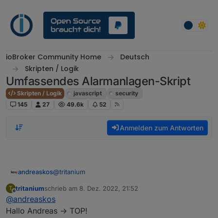
Weiter zum Inhalt
ioBroker Community Home
Deutsch
Skripten / Logik
Umfassendes Alarmanlagen-Skript
Skripten / Logik
javascript
security
145
27
49.6k
52
Anmelden zum Antworten
@
tritanium
andreaskos
tritanium
schrieb am
8. Dez. 2022, 21:52
T
Achja, noch zu der Frage
zuletzt editiert von
Offline
@
andreaskos
Hallo Andreas -> TOP!
Gibt es eigentlich eine Möglichkeit dein Script