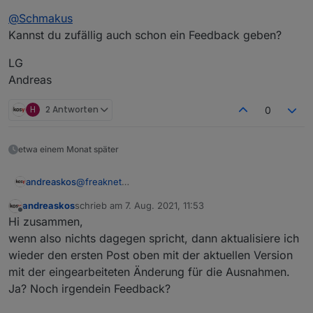
wieder geändert gehabt, bin dann auch über die
soll :-)
Schreibrechte recht schnell dahintergekommen. War
Jetzt braucht meine Frau Nachts wenn Sie ein
Hab nochmal vielen Dank für die Umsetzung und falls
@
Schmakus
am Anfang etwas verwirrt
Fenster aufmacht bzw. kippt in bestimmten Räumen
ich noch was entdecke was "noch" nicht klappt meld
Kannst du zufällig auch schon ein Feedback geben?
keine Angst mehr haben dass Sie versehentlich den
ich mich.
Schönen und angenehmen Start in die neue Woche!
Alarm auslöst bzw. kann ich Fenster gekippt lassen
LG
falls wir mal unterwegs sind.
Freaknet
Andreas
H
2 Antworten
0
etwa einem Monat später
@
freaknet
andreaskos
Cool, vielen Dank für's Testen! :-)
andreaskos
schrieb am
7. Aug. 2021, 11:53
@
Schmakus
zuletzt editiert von
Offline
Hi zusammen,
Kannst du zufällig auch schon ein Feedback
geben?
LG
wenn also nichts dagegen spricht, dann aktualisiere ich
Andreas
wieder den ersten Post oben mit der aktuellen Version
mit der eingearbeiteten Änderung für die Ausnahmen.
Ja? Noch irgendein Feedback?