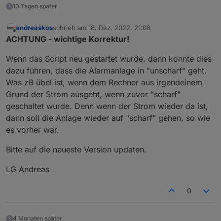
10 Tagen später
andreaskos
schrieb am
18. Dez. 2022, 21:08
zuletzt editiert von
Offline
ACHTUNG - wichtige Korrektur!
Wenn das Script neu gestartet wurde, dann konnte dies
dazu führen, dass die Alarmanlage in "unscharf" geht.
Was zB übel ist, wenn dem Rechner aus irgendeinem
Grund der Strom ausgeht, wenn zuvor "scharf"
geschaltet wurde. Denn wenn der Strom wieder da ist,
dann soll die Anlage wieder auf "scharf" gehen, so wie
es vorher war.
Bitte auf die neueste Version updaten.
LG Andreas
0
4 Monaten später