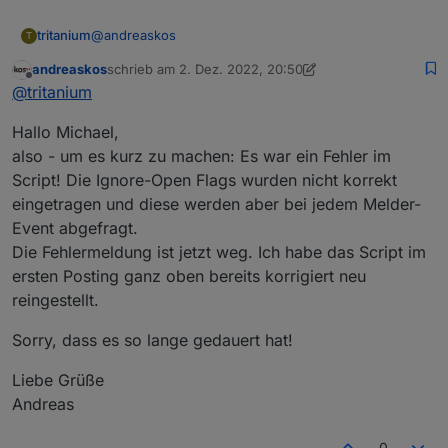
@
andreaskos
tritanium
T
andreaskos
schrieb am
2. Dez. 2022, 20:50
Hi Andreas, derzeit verwende ich "noch" den knx
zuletzt editiert von andreaskos
12. Feb. 2022, 21:50
Offline
@
tritanium
Adapter. Eigentlich habe ich nicht geplant zu
wechseln, aber man weiss ja nie.
Freu mich von dir zu lesen....
Hallo Michael,
Spielt das denn eine Rolle ??
Gibt es eigentlich eine Möglichkeit dein Script
also - um es kurz zu machen: Es war ein Fehler im
Zonenbasiert zu erweitern ?
Script! Die Ignore-Open Flags wurden nicht korrekt
Ich würde nämlich gerne den Keller getrennt, vom
eingetragen und diese werden aber bei jedem Melder-
Wohnraum absichern ...
Spricht Zone Keller, getrennt
Event abgefragt.
scharf/unscharf/Meldelinien und Wohnraum
Die Fehlermeldung ist jetzt weg. Ich habe das Script im
(EG,OG,DG) scharf/unscharf/Meldelinien ....
ersten Posting ganz oben bereits korrigiert neu
Wenn das ginge, wäre das TOP :-)
reingestellt.
Sorry, dass es so lange gedauert hat!
Liebe Grüße
Andreas
0