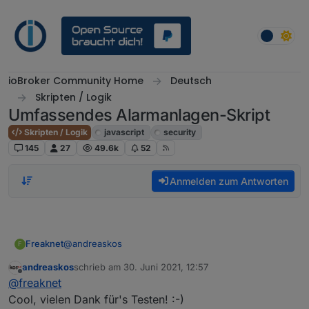
Weiter zum Inhalt
ioBroker Community Home
Deutsch
Skripten / Logik
Umfassendes Alarmanlagen-Skript
Skripten / Logik
javascript
security
145
27
49.6k
52
Anmelden zum Antworten
@
andreaskos
Freaknet
F
andreaskos
schrieb am
30. Juni 2021, 12:57
Supi, hatte ich gesehen, dass wenn ich beide auf
zuletzt editiert von
Offline
@
freaknet
"true" stelle die Datenpunkte direkt alle beim anlegen
auf true angelegt wurden. Hab das dann bereits
Bisher scheint das Script genau das zu tun was es
Cool, vielen Dank für's Testen! :-)