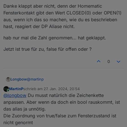
_=1706256243752
Danke klappt aber nicht, denn der Homematic
Fensterkontakt gibt den Wert CLOSED(0) oder OPEN(1)
aus, wenn ich das so machen, wie du es beschrieben
hast, reagiert der DP Aliase nicht.
hab nur mal die Zahl genommen... hat geklappt.
Jetzt ist true für zu, false für offen oder ?
0
@
martinp
Longbow
MartinP
schrieb am
27. Jan. 2024, 20:54
Danke klappt aber nicht, denn der Homematic
zuletzt editiert von
Online
@
longbow
Du musst natürlich die Zeichenkette
Fensterkontakt gibt den Wert CLOSED(0) oder
OPEN(1) aus, wenn ich das so machen, wie du es
hab nur mal die Zahl genommen... hat geklappt.
anpassen. Aber wenn da doch ein bool rauskommt, ist
beschrieben hast, reagiert der DP Aliase nicht.
das alias ja unnötig.
Jetzt ist true für zu, false für offen oder ?
Die Zuordnung von true/false zum Fensterzustand ist
nicht genormt