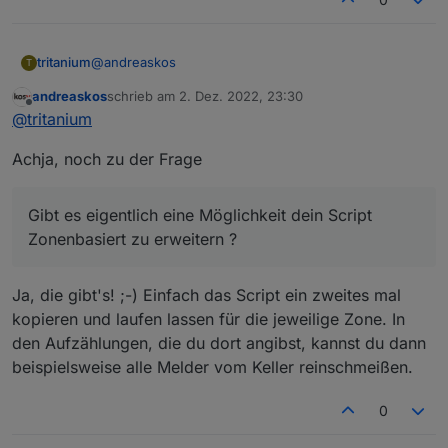
@
andreaskos
tritanium
T
andreaskos
schrieb am
2. Dez. 2022, 23:30
Hi Andreas, derzeit verwende ich "noch" den knx
zuletzt editiert von
Offline
@
tritanium
Adapter. Eigentlich habe ich nicht geplant zu
wechseln, aber man weiss ja nie.
Freu mich von dir zu lesen....
Achja, noch zu der Frage
Spielt das denn eine Rolle ??
Gibt es eigentlich eine Möglichkeit dein Script
Zonenbasiert zu erweitern ?
Gibt es eigentlich eine Möglichkeit dein Script
Ich würde nämlich gerne den Keller getrennt, vom
Wohnraum absichern ...
Zonenbasiert zu erweitern ?
Spricht Zone Keller, getrennt
scharf/unscharf/Meldelinien und Wohnraum
(EG,OG,DG) scharf/unscharf/Meldelinien ....
Ja, die gibt's! ;-) Einfach das Script ein zweites mal
Wenn das ginge, wäre das TOP :-)
kopieren und laufen lassen für die jeweilige Zone. In
den Aufzählungen, die du dort angibst, kannst du dann
beispielsweise alle Melder vom Keller reinschmeißen.
0