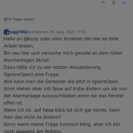
0
19 Tagen später
juggi1962
schrieb am
26. Aug. 2021, 17:12
J
zuletzt editiert von
Online
Hallo an @kosy oder allen Anderen die hier so tolle
Arbeit leisten.
Bin neu hier und versuche mich gerade an dem tollen
Alarmanlagen Skript.
Dazu hätte ich zu der letzten Aktualisierung
(IgnoreOpen) eine Frage.
Wie kann man die Sensoren die jetzt in IgnoreOpen
drinn stehen aber mit false auf truhe ändern um sie von
der Alarmanlage auszuschließen wenn sie das Fenster
offen ist.
Wenn ich zb. auf false klick tut sich gar nichts, kann
man das nicht da ändern?
Sorry wenn meine Frage komisch kling, aber ich bin
noch gaaaanz am Anfang.