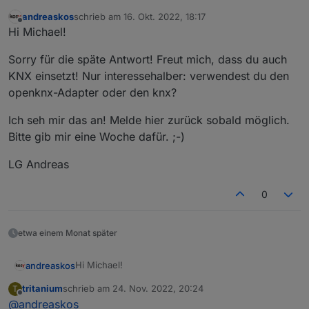
andreaskos
schrieb am
16. Okt. 2022, 18:17
ich habe mich nun nach vielm Lesen und Testen des
zuletzt editiert von
Offline
Hi Michael!
Scripts dazu durchgerungen, mal hier zu posten.
Dein Script habe ich eingebaut und es funktioniert
Sorry für die späte Antwort! Freut mich, dass du auch
auch fehlerfrei.
In den Aufzählungen sind folgende Melder drin:
KNX einsetzt! Nur interessehalber: verwendest du den
openknx-Adapter oder den knx?
Ich seh mir das an! Melde hier zurück sobald möglich.
Bitte gib mir eine Woche dafür. ;-)
LG Andreas
0
etwa einem Monat später
Hi Michael!
andreaskos
tritanium
schrieb am
24. Nov. 2022, 20:24
T
Sorry für die späte Antwort! Freut mich, dass du
zuletzt editiert von
Offline
@
andreaskos
auch KNX einsetzt! Nur interessehalber: