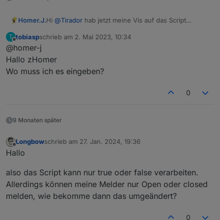
Hi
@
Tirador
hab jetzt meine Vis auf das Script
Homer.J.
angepasst nochmal Vielen Dank an Andreas für die
tobiasp
schrieb am
2. Mai 2023, 10:34
T
Umsetzung.
Grüße
zuletzt editiert von
Offline
@homer-j
Funktioniert hervorragend.
Hier meine Alarmanlage als Vorlage.
Hab noch meine Pineingabe mit integriert.
Hallo zHomer
Bitte die einzelnen View genau so anlegen wie die
Hier mal 2 Screenshots wie meine Vis jetzt Aussieht.
Wo muss ich es eingeben?
Textdatei heißen dann sollte es sofort funktionieren
Viel Spaß.
Sag Bescheid ob du es haben willst dann stelle ich
ansonsten alles an die eigene Struktur anpassen.
alles hier ein.
0
Voraussetzung ist das [Projekt] MDCSS v2: Material
Alarmanlage.rar
Design CSS Version 2 von Uhula.
Für die Pineingabe das Blocklyscript ist auch dabei
9 Monaten später
und angepasst, es muss nur der vierstellige Pin im
Datenpunkt PW_Auswertung eingegeben werden.
Longbow
schrieb am
27. Jan. 2024, 19:36
zuletzt editiert von
Offline
Hallo
also das Script kann nur true oder false verarbeiten.
Allerdings können meine Melder nur Open oder closed
melden, wie bekomme dann das umgeändert?
0