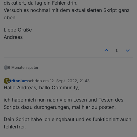
diskutiert, da lag ein Fehler drin.
von der Alarmanlage auszuschließen wenn sie das
Versuch es nochmal mit dem aktualisierten Skript ganz
Fenster offen ist.
Wenn ich zb. auf false klick tut sich gar nichts, kann
oben.
man das nicht da ändern?
Sorry wenn meine Frage komisch kling, aber ich bin
Liebe Grüße
noch gaaaanz am Anfang.
Andreas
Sonst läuft eh alles.
Bitte um Hilfe Gruß aus Tirol.
0
6 Monaten später
tritanium
schrieb am
12. Sept. 2022, 21:43
T
zuletzt editiert von
Offline
Hallo Andreas, hallo Community,
ich habe mich nun nach vielm Lesen und Testen des
Scripts dazu durchgerungen, mal hier zu posten.
Dein Script habe ich eingebaut und es funktioniert auch
fehlerfrei.