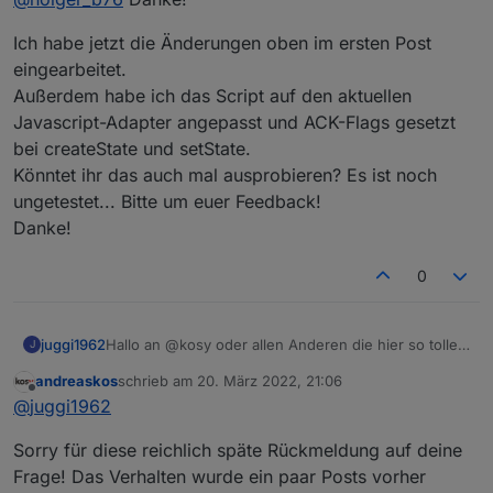
Ich habe jetzt die Änderungen oben im ersten Post
eingearbeitet.
Außerdem habe ich das Script auf den aktuellen
Javascript-Adapter angepasst und ACK-Flags gesetzt
bei createState und setState.
Könntet ihr das auch mal ausprobieren? Es ist noch
ungetestet... Bitte um euer Feedback!
Danke!
0
juggi1962
Hallo an @kosy oder allen Anderen die hier so tolle
J
Arbeit leisten.
andreaskos
schrieb am
20. März 2022, 21:06
Bin neu hier und versuche mich gerade an dem
zuletzt editiert von
Offline
@
juggi1962
tollen Alarmanlagen Skript.
Dazu hätte ich zu der letzten Aktualisierung
Sorry für diese reichlich späte Rückmeldung auf deine
(IgnoreOpen) eine Frage.
Wie kann man die Sensoren die jetzt in IgnoreOpen
Frage! Das Verhalten wurde ein paar Posts vorher
drinn stehen aber mit false auf truhe ändern um sie