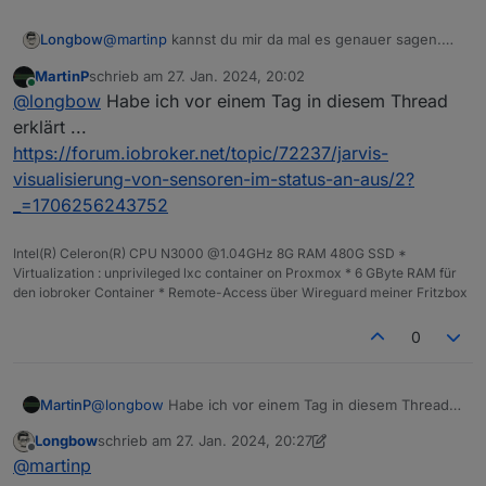
Longbow
@
martinp
kannst du mir da mal es genauer sagen.
Bin gerade auf dem Schlauch.
MartinP
schrieb am
27. Jan. 2024, 20:02
zuletzt editiert von
Online
@
longbow
Habe ich vor einem Tag in diesem Thread
erklärt ...
https://forum.iobroker.net/topic/72237/jarvis-
visualisierung-von-sensoren-im-status-an-aus/2?
_=1706256243752
Intel(R) Celeron(R) CPU N3000 @1.04GHz 8G RAM 480G SSD *
Virtualization : unprivileged lxc container on Proxmox * 6 GByte RAM für
den iobroker Container * Remote-Access über Wireguard meiner Fritzbox
0
MartinP
@
longbow
Habe ich vor einem Tag in diesem Thread
erklärt ...
Longbow
schrieb am
27. Jan. 2024, 20:27
https://forum.iobroker.net/topic/72237/jarvis-
zuletzt editiert von Longbow
Offline
@
martinp
visualisierung-von-sensoren-im-status-an-aus/2?