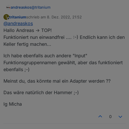
@
tritanium
andreaskos
tritanium
schrieb am
8. Dez. 2022, 21:52
T
Achja, noch zu der Frage
zuletzt editiert von
Offline
@
andreaskos
Hallo Andreas -> TOP!
Gibt es eigentlich eine Möglichkeit dein Script
Funktioniert nun einwandfrei .... :-) Endlich kann ich den
Zonenbasiert zu erweitern ?
Keller fertig machen...
Ja, die gibt's! ;-) Einfach das Script ein zweites mal
kopieren und laufen lassen für die jeweilige Zone.
In den Aufzählungen, die du dort angibst, kannst
Ich habe ebenfalls auch andere "Input"
du dann beispielsweise alle Melder vom Keller
Funktionsgruppennamen gewählt, aber das funktioniert
reinschmeißen.
ebenfalls ;-)
Meinst du, das könnte mal ein Adapter werden ??
Das wäre natürlich der Hammer ;-)
lg Micha
0