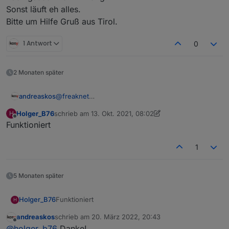
Sonst läuft eh alles.
Bitte um Hilfe Gruß aus Tirol.
1 Antwort
0
2 Monaten später
@
freaknet
andreaskos
Cool, vielen Dank für's Testen! :-)
Holger_B76
schrieb am
13. Okt. 2021, 08:02
H
@
Schmakus
zuletzt editiert von Holger_B76
Offline
Funktioniert
Kannst du zufällig auch schon ein Feedback
geben?
LG
Andreas
1
5 Monaten später
Holger_B76
Funktioniert
H
andreaskos
schrieb am
20. März 2022, 20:43
zuletzt editiert von
Offline
@
holger_b76
Danke!