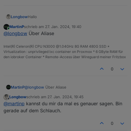
Hallo
Longbow
MartinP
schrieb am
27. Jan. 2024, 19:40
also das Script kann nur true oder false verarbeiten.
zuletzt editiert von
Online
@
longbow
Über Aliase
Allerdings können meine Melder nur Open oder
closed melden, wie bekomme dann das
umgeändert?
Intel(R) Celeron(R) CPU N3000 @1.04GHz 8G RAM 480G SSD *
Virtualization : unprivileged lxc container on Proxmox * 6 GByte RAM für
den iobroker Container * Remote-Access über Wireguard meiner Fritzbox
0
MartinP
@
longbow
Über Aliase
Longbow
schrieb am
27. Jan. 2024, 19:45
zuletzt editiert von
Offline
@
martinp
kannst du mir da mal es genauer sagen. Bin
gerade auf dem Schlauch.
0