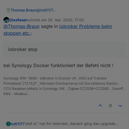
sudo:
sudo:
Thomas Braun
@
totti1171
Wenn du schon (vermutlich sinnloserweise) als
Glasfaser
schrieb am
30. Apr. 2020, 17:00
root angemeldet bist, dann brauchst du auch
zuletzt editiert von
Offline
@
Thomas-Braun
sagte in
iobroker Probleme beim
kein 'sudo' um an root-Rechte zukommen.
Davon abgesehen kann bei einem richtig
stoppen etc.
:
aufgesetzten iobroker auch ein normaler User
per 'iobroker stop' den Kram stoppen. Ich
würde da mal den Fixer drüberjagen, da stimmt
iobroker stop
dann was mit den Rechten nicht.
bei Synology Docker funktioniert der Befehl nicht !
Synology 918+ 16GB - ioBroker in Docker v9 , VISO auf Trekstor
Primebook C13 13,3" , Hikvision Domkameras mit Surveillance Station ..
CCU RaspberryMatic in Synology VM .. Zigbee CC2538+CC2592 .. Sonoff ..
KNX .. Modbus ..
0
"pkill io" hat ihn beendet, danach ging das upgrade
totti1171
T