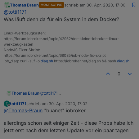
(iobroker upgrade self)
Thomas Braun
schrieb am
30. Apr. 2020, 17:00
MOST ACTIVE
jetzt habe ich den fixer drübergejagt - nun das:
zuletzt editiert von
Online
@
totti1171
Fixing directory permissions...               
Was läuft denn da für ein System in dem Docker?
This system does not support setting default p
Do not use npm to manually install adapters un
Linux-Werkzeugkasten:
https://forum.iobroker.net/topic/42952/der-kleine-iobroker-linux-
==============================================
werkzeugkasten
    Checking autostart (3/3)                  
NodeJS Fixer Skript:
==============================================
https://forum.iobroker.net/topic/68035/iob-node-fix-skript
iob_diag: curl -sLf -o
diag.sh
https://iobroker.net/diag.sh && bash
diag.sh
Unsupported init system, cannot enable autosta
0
==============================================
    Your installation was fixed successfully  
Thomas Braun
@
totti1171
    Run iobroker start to start ioBroker again
Was läuft denn da für ein System in dem
totti1171
schrieb am
30. Apr. 2020, 17:02
T
Docker?
zuletzt editiert von
==============================================
Offline
@
Thomas-Braun
"buanet" iobroker
root@buanet-iobroker2:/opt/iobroker# iobroker 
allerdings schon seit einiger Zeit - diese Probs habe ich
sudo: Hostname buanet-iobroker2 kann nicht auf
jetzt erst nach dem letzten Update vor ein paar tagen
sudo: Die Audit-Nachricht kann nicht gesendet 
sudo: pam_open_session: Systemfehler          