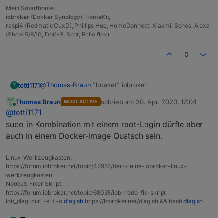
sudo: Regelwerks-Plugin konnte Sitzung nicht i
Mein Smarthome:
root@buanet-iobroker2:/opt/iobroker# iobroker 
iobroker (Dokker Synology), HomeKit,
sudo: Hostname buanet-iobroker2 kann nicht auf
raspi4 (Redmatic,CuxD), Phillips Hue, HomeConnect, Xiaomi, Sonos, Alexa
sudo: Die Audit-Nachricht kann nicht gesendet 
(Show 5/8/10, Dot1-3, Spot, Echo flex)
sudo: pam_open_session: Systemfehler          
0
@
Thomas-Braun
"buanet" iobroker
totti1171
T
Thomas Braun
schrieb am
30. Apr. 2020, 17:04
MOST ACTIVE
allerdings schon seit einiger Zeit - diese Probs habe
zuletzt editiert von
Online
@
totti1171
ich jetzt erst nach dem letzten Update vor ein paar
tagen
sudo in Kombination mit einem root-Login dürfte aber
auch in einem Docker-Image Quatsch sein.
Linux-Werkzeugkasten:
https://forum.iobroker.net/topic/42952/der-kleine-iobroker-linux-
werkzeugkasten
NodeJS Fixer Skript:
https://forum.iobroker.net/topic/68035/iob-node-fix-skript
iob_diag: curl -sLf -o
diag.sh
https://iobroker.net/diag.sh && bash
diag.sh