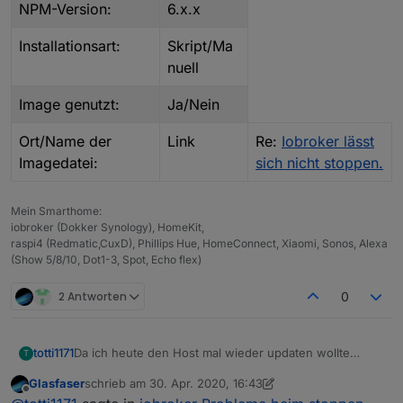
NPM-Version:
6.x.x
Installationsart:
Skript/Ma
nuell
Image genutzt:
Ja/Nein
Ort/Name der
Link
Re:
Iobroker lässt
Imagedatei:
sich nicht stoppen.
Mein Smarthome:
iobroker (Dokker Synology), HomeKit,
raspi4 (Redmatic,CuxD), Phillips Hue, HomeConnect, Xiaomi, Sonos, Alexa
(Show 5/8/10, Dot1-3, Spot, Echo flex)
2 Antworten
0
Da ich heute den Host mal wieder updaten wollte
totti1171
T
stellte ich fest , dass iobroker sich auf dem üblichen
Glasfaser
schrieb am
30. Apr. 2020, 16:43
weg über die Console (iobroker stop) nicht mehr
mit "sudo iobroker stop" bekomme ich folgende
zuletzt editiert von Glasfaser
Offline