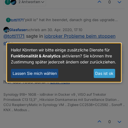
T
2 Antworten
0
"pkill io" hat ihn beendet, danach ging das upgrade
totti1171
T
(iobroker upgrade self)
Glasfaser
schrieb am
30. Apr. 2020, 17:10
jetzt habe ich den fixer drübergejagt - nun das:
zuletzt editiert von
Offline
@
totti1171
sagte in
iobroker Probleme beim stoppen
Fixing directory permissions...               
etc.
:
This system does not support setting default p
Hallo! Könnten wir bitte einige zusätzliche Dienste für
Do not use npm to manually install adapters un
Funktionalität & Analytics
aktivieren? Sie können Ihre
sudo: Die Audit-Nachricht kann nicht gesendet
Zustimmung später jederzeit ändern oder zurückziehen.
==============================================
werden: Unbekannter Fehler -1
    Checking autostart (3/3)                  
Lassen Sie mich wählen
Das ist ok
==============================================
hier das Todo dafür .
Link Text
Unsupported init system, cannot enable autosta
Synology 918+ 16GB - ioBroker in Docker v9 , VISO auf Trekstor
==============================================
Primebook C13 13,3" , Hikvision Domkameras mit Surveillance Station ..
CCU RaspberryMatic in Synology VM .. Zigbee CC2538+CC2592 .. Sonoff ..
    Your installation was fixed successfully  
KNX .. Modbus ..
    Run iobroker start to start ioBroker again
0
==============================================