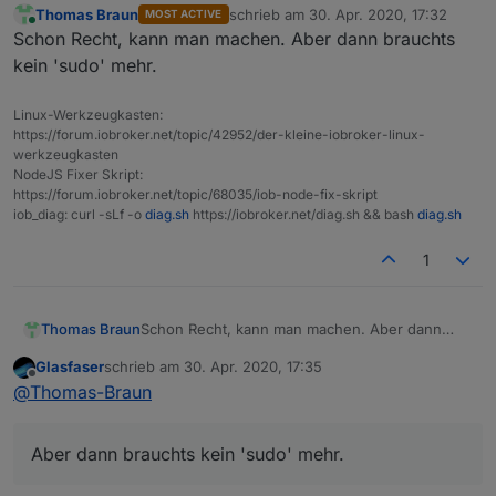
Thomas Braun
schrieb am
30. Apr. 2020, 17:32
MOST ACTIVE
zuletzt editiert von
Online
in Kombination mit einem root-Login
Schon Recht, kann man machen. Aber dann brauchts
kein 'sudo' mehr.
Nur zur Info ..
im Synology Docker meldelt man sich automatisch mit
Linux-Werkzeugkasten:
root an ohne was anzugeben .
https://forum.iobroker.net/topic/42952/der-kleine-iobroker-linux-
werkzeugkasten
NodeJS Fixer Skript:
https://forum.iobroker.net/topic/68035/iob-node-fix-skript
iob_diag: curl -sLf -o
diag.sh
https://iobroker.net/diag.sh && bash
diag.sh
1
Thomas Braun
Schon Recht, kann man machen. Aber dann
brauchts kein 'sudo' mehr.
Glasfaser
schrieb am
30. Apr. 2020, 17:35
zuletzt editiert von
Offline
@
Thomas-Braun
Aber dann brauchts kein 'sudo' mehr.