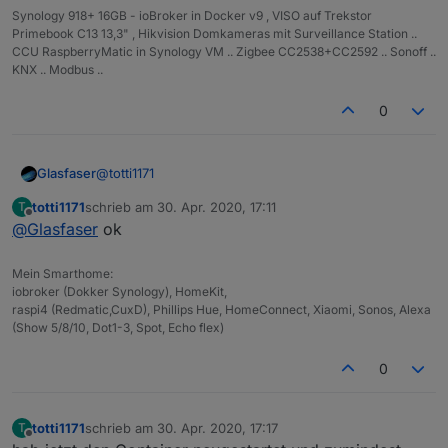
Synology 918+ 16GB - ioBroker in Docker v9 , VISO auf Trekstor
Primebook C13 13,3" , Hikvision Domkameras mit Surveillance Station ..
CCU RaspberryMatic in Synology VM .. Zigbee CC2538+CC2592 .. Sonoff ..
KNX .. Modbus ..
0
@
totti1171
Glasfaser
totti1171
schrieb am
30. Apr. 2020, 17:11
T
ja ist ein Fehler ... nimm den Link oben !!
zuletzt editiert von
Offline
@
Glasfaser
ok
Mein Smarthome:
iobroker (Dokker Synology), HomeKit,
raspi4 (Redmatic,CuxD), Phillips Hue, HomeConnect, Xiaomi, Sonos, Alexa
(Show 5/8/10, Dot1-3, Spot, Echo flex)
0
totti1171
schrieb am
30. Apr. 2020, 17:17
T
zuletzt editiert von
Offline