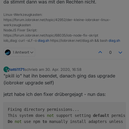
da stimmt dann was mit den Rechten nicht.
No "killall.sh" script found. Just stop.      
Hardwaresystem:
NUC/Pi3/
etc.
Linux-Werkzeugkasten:
https://forum.iobroker.net/topic/42952/der-kleine-iobroker-linux-
Arbeitsspeicher:
1GB
werkzeugkasten
NodeJS Fixer Skript:
Festplattenart:
SD-
https://forum.iobroker.net/topic/68035/iob-node-fix-skript
Karte/SSD
iob_diag: curl -sLf -o
diag.sh
https://iobroker.net/diag.sh && bash
diag.sh
/HDD
Betriebssystem:
Ubuntu/W
1 Antwort
0
indows/M
ac
totti1171
schrieb am
30. Apr. 2020, 16:58
T
zuletzt editiert von
Node-Version:
10.x.x
Offline
"pkill io" hat ihn beendet, danach ging das upgrade
(iobroker upgrade self)
Nodejs-Version:
10.x.x
jetzt habe ich den fixer drübergejagt - nun das:
NPM-Version:
6.x.x
Installationsart:
Skript/Ma
Fixing directory permissions...                      
nuell
This system does 
not
 support setting 
default
Image genutzt:
Ja/Nein
Do
not
 use npm 
to
 manually install adapters unless y