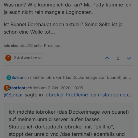
Was nun? Wie komme ich da ran? Mit Putty komme ich
ja auch nicht rein mangels Logindaten.
Ist Buanet übrehaupt noch aktuell? Seine Seite ist ja
schon eine Weile tot...
iobroker
als LXC unter Proxmox
F
2 Antworten
0
Ich möchte iobroker (das Dockerimage von buanet) auf
Solear
S
meinem unraid server laufen lassen.
fastfoot
schrieb am
7. Okt. 2020, 10:05
F
Stoppe ich dort jedoch iobroker mit "pkill io", stoppt der
Was nun? Wie komme ich da ran? Mit Putty komme ich
zuletzt editiert von
Online
@
Solear
sagte in
iobroker Probleme beim stoppen etc.
:
unraid vnc /das terminal) ebenfalls und ich kann kein
ja auch nicht rein mangels Logindaten.
restore durchführen.
Ist Buanet übrehaupt noch aktuell? Seine Seite ist ja
schon eine Weile tot...
Ich möchte iobroker (das Dockerimage von buanet)
auf meinem unraid server laufen lassen.
Stoppe ich dort jedoch iobroker mit "pkill io",
stoppt der unraid vnc /das terminal) ebenfalls und