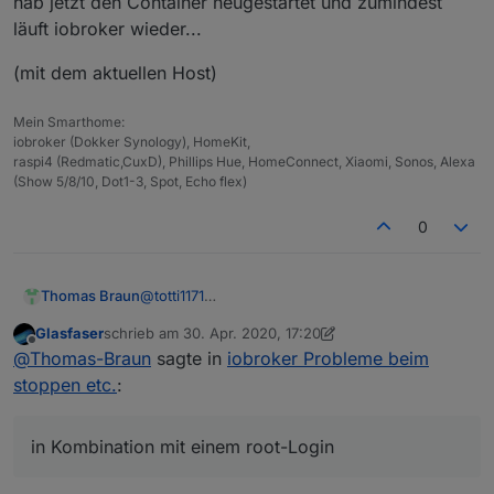
hab jetzt den Container neugestartet und zumindest
läuft iobroker wieder...
(mit dem aktuellen Host)
Mein Smarthome:
iobroker (Dokker Synology), HomeKit,
raspi4 (Redmatic,CuxD), Phillips Hue, HomeConnect, Xiaomi, Sonos, Alexa
(Show 5/8/10, Dot1-3, Spot, Echo flex)
0
Thomas Braun
@
totti1171
sudo in Kombination mit einem root-Login
Glasfaser
schrieb am
30. Apr. 2020, 17:20
dürfte aber auch in einem Docker-Image
zuletzt editiert von Glasfaser
Offline
@
Thomas-Braun
sagte in
iobroker Probleme beim
Quatsch sein.
stoppen etc.
:
in Kombination mit einem root-Login