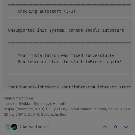
Ort/Name der
Link
Re:
Iobroker lässt
=====================================================
Imagedatei:
sich nicht
    Checking autostart (
3
/
3
)                        
stoppen.
=====================================================
Unsupported init system, cannot enable autostart!    
=====================================================
    Your installation was fixed successfully         
    Run iobroker start 
to
 start ioBroker again!     
=====================================================
sudo:
Mein Smarthome:
sudo:
 Die Audit-Nachricht kann nicht gesendet werden
iobroker (Dokker Synology), HomeKit,
sudo:
raspi4 (Redmatic,CuxD), Phillips Hue, HomeConnect, Xiaomi, Sonos, Alexa
sudo:
 Regelwerks-Plugin konnte Sitzung nicht initiali
(Show 5/8/10, Dot1-3, Spot, Echo flex)
sudo:
2 Antworten
0
sudo:
 Die Audit-Nachricht kann nicht gesendet werden