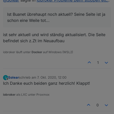
unraid vnc /das terminal) ebenfalls und ich kann kein
ja auch nicht rein mangels Logindaten.
restore durchführen.
Ist Buanet übrehaupt noch aktuell? Seine Seite ist ja
schon eine Weile tot...
Ist Buanet übrehaupt noch aktuell? Seine Seite ist ja
schon eine Weile tot...
ist sehr aktuell und wird ständig aktualisiert. Die Seite
befindet sich z.Zt im Neuaufbau
iobroker läuft unter
Docker
auf Windows (WSL2)
1
Solear
schrieb am
7. Okt. 2020, 12:00
S
zuletzt editiert von
Offline
Ich Danke euch beiden ganz herzlich! Klappt!
iobroker
als LXC unter Proxmox
0