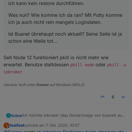
ich kann kein restore durchführen.
Was nun? Wie komme ich da ran? Mit Putty komme
ich ja auch nicht rein mangels Logindaten.
Ist Buanet übrehaupt noch aktuell? Seine Seite ist ja
schon eine Weile tot...
Seit Node 12 funktioniert pkill io nicht mehr wie
erwartet. Benutze stattdessen
oder
pkill node
pkill -u
iobroker
iobroker läuft unter
Docker
auf Windows (WSL2)
6
Ich möchte iobroker (das Dockerimage von buanet) auf
Solear
S
meinem unraid server laufen lassen.
fastfoot
schrieb am
7. Okt. 2020, 10:07
F
Stoppe ich dort jedoch iobroker mit "pkill io", stoppt der
Was nun? Wie komme ich da ran? Mit Putty komme ich
zuletzt editiert von
Online
@
Solear
sagte in
iobroker Probleme beim stoppen etc.
: