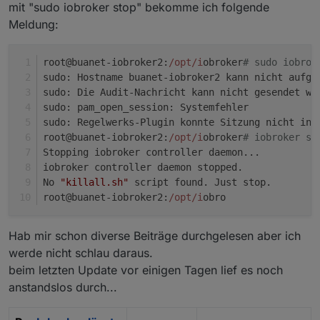
mit "sudo iobroker stop" bekomme ich folgende
Meldung:
root@buanet-iobroker2:
/opt/i
obroker
# sudo iobrok
sudo: Hostname buanet-iobroker2 kann nicht aufge
sudo: Die Audit-Nachricht kann nicht gesendet we
sudo: pam_open_session: Systemfehler            
sudo: Regelwerks-Plugin konnte Sitzung nicht ini
root@buanet-iobroker2:
/opt/i
obroker
# iobroker st
Stopping iobroker controller daemon...          
iobroker controller daemon stopped.             
No 
"killall.sh"
 script found. Just stop.        
root@buanet-iobroker2:
/opt/i
obro
Hab mir schon diverse Beiträge durchgelesen aber ich
werde nicht schlau daraus.
beim letzten Update vor einigen Tagen lief es noch
anstandslos durch...