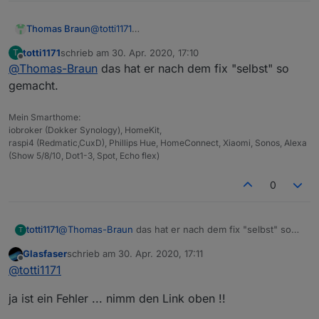
root@buanet-iobroker2:/opt/iobroker# iobroker 
Thomas Braun
@
totti1171
sudo: Hostname buanet-iobroker2 kann nicht auf
sudo in Kombination mit einem root-Login
sudo: Die Audit-Nachricht kann nicht gesendet 
totti1171
schrieb am
30. Apr. 2020, 17:10
T
dürfte aber auch in einem Docker-Image
sudo: pam_open_session: Systemfehler          
zuletzt editiert von
Offline
@
Thomas-Braun
das hat er nach dem fix "selbst" so
Quatsch sein.
sudo: Regelwerks-Plugin konnte Sitzung nicht i
root@buanet-iobroker2:/opt/iobroker# iobroker 
gemacht.
sudo: Hostname buanet-iobroker2 kann nicht auf
sudo: Die Audit-Nachricht kann nicht gesendet 
Mein Smarthome:
sudo: pam_open_session: Systemfehler          
iobroker (Dokker Synology), HomeKit,
raspi4 (Redmatic,CuxD), Phillips Hue, HomeConnect, Xiaomi, Sonos, Alexa
(Show 5/8/10, Dot1-3, Spot, Echo flex)
0
totti1171
@
Thomas-Braun
das hat er nach dem fix "selbst" so
T
gemacht.
Glasfaser
schrieb am
30. Apr. 2020, 17:11
zuletzt editiert von
Offline
@
totti1171
ja ist ein Fehler ... nimm den Link oben !!