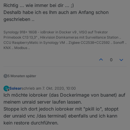
Richtig ... wie immer bei dir ... ;)
Deshalb habe ich es Ihm auch am Anfang schon
geschrieben ..
Synology 918+ 16GB - ioBroker in Docker v9 , VISO auf Trekstor
Primebook C13 13,3" , Hikvision Domkameras mit Surveillance Station ..
CCU RaspberryMatic in Synology VM .. Zigbee CC2538+CC2592 .. Sonoff ..
KNX .. Modbus ..
0
5 Monaten später
Solear
schrieb am
7. Okt. 2020, 10:00
S
zuletzt editiert von
Offline
Ich möchte iobroker (das Dockerimage von buanet) auf
meinem unraid server laufen lassen.
Stoppe ich dort jedoch iobroker mit "pkill io", stoppt
der unraid vnc /das terminal) ebenfalls und ich kann
kein restore durchführen.