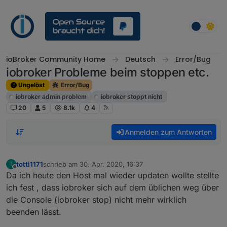
Weiter zum Inhalt
ioBroker Community Home
Deutsch
Error/Bug
iobroker Probleme beim stoppen etc.
Ungelöst
Error/Bug
iobroker admin problem
iobroker stoppt nicht
20
5
8.1k
4
Anmelden zum Antworten
totti1171
schrieb am
30. Apr. 2020, 16:37
T
zuletzt editiert von
Offline
Da ich heute den Host mal wieder updaten wollte stellte
ich fest , dass iobroker sich auf dem üblichen weg über
die Console (iobroker stop) nicht mehr wirklich
beenden lässt.