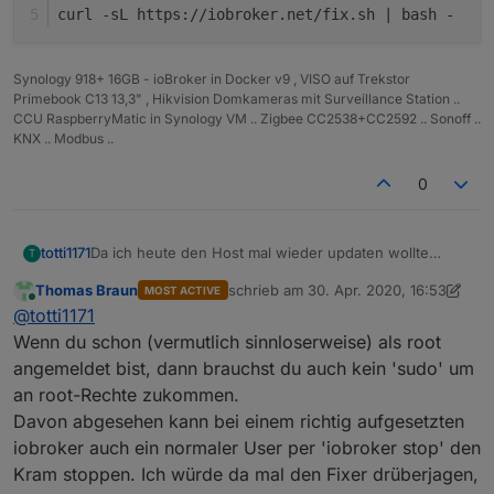
Nodejs-Version:
10.x.x
curl -sL https://iobroker.net/fix.sh | bash -
NPM-Version:
6.x.x
Synology 918+ 16GB - ioBroker in Docker v9 , VISO auf Trekstor
Installationsart:
Skript/Ma
Primebook C13 13,3" , Hikvision Domkameras mit Surveillance Station ..
nuell
CCU RaspberryMatic in Synology VM .. Zigbee CC2538+CC2592 .. Sonoff ..
KNX .. Modbus ..
Image genutzt:
Ja/Nein
0
Ort/Name der
Link
Re:
Iobroker lässt
Imagedatei:
sich nicht
stoppen.
Da ich heute den Host mal wieder updaten wollte
totti1171
T
stellte ich fest , dass iobroker sich auf dem üblichen
Thomas Braun
schrieb am
30. Apr. 2020, 16:53
MOST ACTIVE
weg über die Console (iobroker stop) nicht mehr
mit "sudo iobroker stop" bekomme ich folgende
zuletzt editiert von Thomas Braun
Online
@
totti1171
wirklich beenden lässt.
Meldung:
root@buanet-iobroker2:/opt/iobroker# sudo iobr
Wenn du schon (vermutlich sinnloserweise) als root
sudo: Hostname buanet-iobroker2 kann nicht auf
angemeldet bist, dann brauchst du auch kein 'sudo' um
Hab mir schon diverse Beiträge durchgelesen aber ich
sudo: Die Audit-Nachricht kann nicht gesendet 
an root-Rechte zukommen.
werde nicht schlau daraus.
sudo: pam_open_session: Systemfehler          
beim letzten Update vor einigen Tagen lief es noch
Davon abgesehen kann bei einem richtig aufgesetzten
sudo: Regelwerks-Plugin konnte Sitzung nicht i
Re:
Iobroker lässt
anstandslos durch...
root@buanet-iobroker2:/opt/iobroker# iobroker 
iobroker auch ein normaler User per 'iobroker stop' den
sich nicht
Systemda
Stopping iobroker controller daemon...        
stoppen.
ta
Bitte Ausfüllen
Kram stoppen. Ich würde da mal den Fixer drüberjagen,
iobroker controller daemon stopped.           