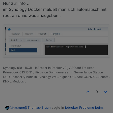
Nur zur Info ..
im Synology Docker meldelt man sich automatisch mit
root an ohne was anzugeben .
Synology 918+ 16GB - ioBroker in Docker v9 , VISO auf Trekstor
Primebook C13 13,3" , Hikvision Domkameras mit Surveillance Station ..
CCU RaspberryMatic in Synology VM .. Zigbee CC2538+CC2592 .. Sonoff ..
KNX .. Modbus ..
0
@
Thomas-Braun
sagte in
iobroker Probleme beim
Glasfaser
stoppen etc.
: