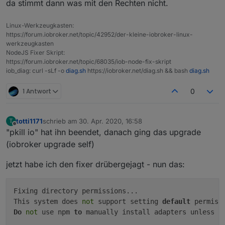
da stimmt dann was mit den Rechten nicht.
No "killall.sh" script found. Just stop.      
Hardwaresystem:
NUC/Pi3/
etc.
Linux-Werkzeugkasten:
https://forum.iobroker.net/topic/42952/der-kleine-iobroker-linux-
Arbeitsspeicher:
1GB
werkzeugkasten
NodeJS Fixer Skript:
Festplattenart:
SD-
https://forum.iobroker.net/topic/68035/iob-node-fix-skript
Karte/SSD
iob_diag: curl -sLf -o
diag.sh
https://iobroker.net/diag.sh && bash
diag.sh
/HDD
Betriebssystem:
Ubuntu/W
1 Antwort
0
indows/M
ac
totti1171
schrieb am
30. Apr. 2020, 16:58
T
zuletzt editiert von
Node-Version:
10.x.x
Offline
"pkill io" hat ihn beendet, danach ging das upgrade
(iobroker upgrade self)
Nodejs-Version:
10.x.x
jetzt habe ich den fixer drübergejagt - nun das:
NPM-Version:
6.x.x
Installationsart:
Skript/Ma
Fixing directory permissions...                      
nuell
This system does 
not
 support setting 
default
Image genutzt:
Ja/Nein
Do
not
 use npm 
to
 manually install adapters unless y