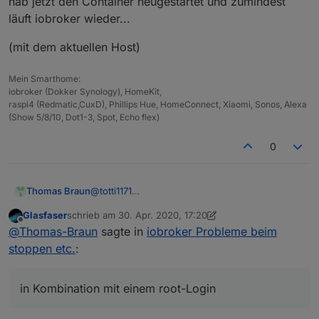
hab jetzt den Container neugestartet und zumindest
läuft iobroker wieder...
(mit dem aktuellen Host)
Mein Smarthome:
iobroker (Dokker Synology), HomeKit,
raspi4 (Redmatic,CuxD), Phillips Hue, HomeConnect, Xiaomi, Sonos, Alexa
(Show 5/8/10, Dot1-3, Spot, Echo flex)
0
Thomas Braun
@
totti1171
sudo in Kombination mit einem root-Login
Glasfaser
schrieb am
30. Apr. 2020, 17:20
dürfte aber auch in einem Docker-Image
zuletzt editiert von Glasfaser
Offline
@
Thomas-Braun
sagte in
iobroker Probleme beim
Quatsch sein.
stoppen etc.
:
in Kombination mit einem root-Login