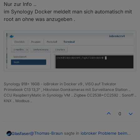
Nur zur Info ..
im Synology Docker meldelt man sich automatisch mit
root an ohne was anzugeben .
Synology 918+ 16GB - ioBroker in Docker v9 , VISO auf Trekstor
Primebook C13 13,3" , Hikvision Domkameras mit Surveillance Station ..
CCU RaspberryMatic in Synology VM .. Zigbee CC2538+CC2592 .. Sonoff ..
KNX .. Modbus ..
0
@
Thomas-Braun
sagte in
iobroker Probleme beim
Glasfaser
stoppen etc.
: