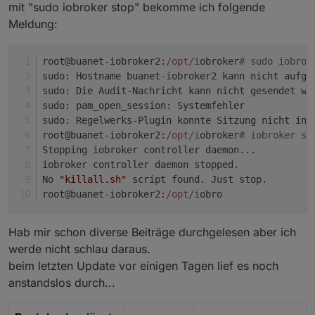
mit "sudo iobroker stop" bekomme ich folgende
Meldung:
root@buanet-iobroker2:
/opt/i
obroker
# sudo iobrok
sudo: Hostname buanet-iobroker2 kann nicht aufge
sudo: Die Audit-Nachricht kann nicht gesendet we
sudo: pam_open_session: Systemfehler            
sudo: Regelwerks-Plugin konnte Sitzung nicht ini
root@buanet-iobroker2:
/opt/i
obroker
# iobroker st
Stopping iobroker controller daemon...          
iobroker controller daemon stopped.             
No 
"killall.sh"
 script found. Just stop.        
root@buanet-iobroker2:
/opt/i
obro
Hab mir schon diverse Beiträge durchgelesen aber ich
werde nicht schlau daraus.
beim letzten Update vor einigen Tagen lief es noch
anstandslos durch...