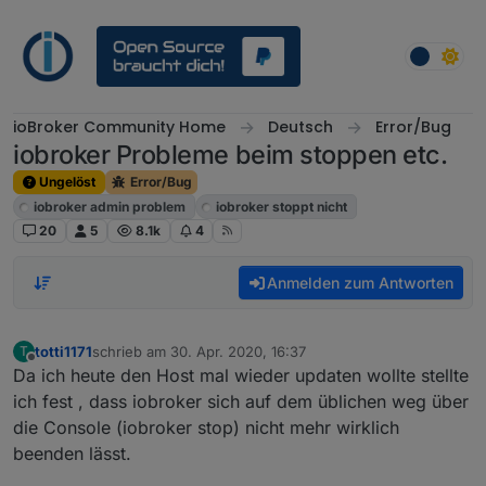
Weiter zum Inhalt
ioBroker Community Home
Deutsch
Error/Bug
iobroker Probleme beim stoppen etc.
Ungelöst
Error/Bug
iobroker admin problem
iobroker stoppt nicht
20
5
8.1k
4
Anmelden zum Antworten
totti1171
schrieb am
30. Apr. 2020, 16:37
T
zuletzt editiert von
Offline
Da ich heute den Host mal wieder updaten wollte stellte
ich fest , dass iobroker sich auf dem üblichen weg über
die Console (iobroker stop) nicht mehr wirklich
beenden lässt.