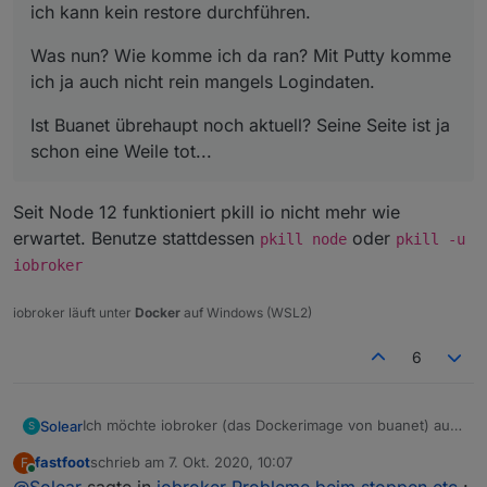
ich kann kein restore durchführen.
Was nun? Wie komme ich da ran? Mit Putty komme
ich ja auch nicht rein mangels Logindaten.
Ist Buanet übrehaupt noch aktuell? Seine Seite ist ja
schon eine Weile tot...
Seit Node 12 funktioniert pkill io nicht mehr wie
erwartet. Benutze stattdessen
oder
pkill node
pkill -u
iobroker
iobroker läuft unter
Docker
auf Windows (WSL2)
6
Ich möchte iobroker (das Dockerimage von buanet) auf
Solear
S
meinem unraid server laufen lassen.
fastfoot
schrieb am
7. Okt. 2020, 10:07
F
Stoppe ich dort jedoch iobroker mit "pkill io", stoppt der
Was nun? Wie komme ich da ran? Mit Putty komme ich
zuletzt editiert von
Online
@
Solear
sagte in
iobroker Probleme beim stoppen etc.
: