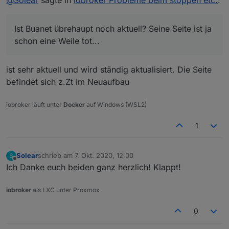
unraid vnc /das terminal) ebenfalls und ich kann kein
ja auch nicht rein mangels Logindaten.
restore durchführen.
Ist Buanet übrehaupt noch aktuell? Seine Seite ist ja
schon eine Weile tot...
Ist Buanet übrehaupt noch aktuell? Seine Seite ist ja
schon eine Weile tot...
ist sehr aktuell und wird ständig aktualisiert. Die Seite
befindet sich z.Zt im Neuaufbau
iobroker läuft unter
Docker
auf Windows (WSL2)
1
Solear
schrieb am
7. Okt. 2020, 12:00
S
zuletzt editiert von
Offline
Ich Danke euch beiden ganz herzlich! Klappt!
iobroker
als LXC unter Proxmox
0