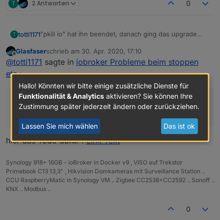
T
2 Antworten
0
"pkill io" hat ihn beendet, danach ging das upgrade
totti1171
T
(iobroker upgrade self)
Glasfaser
schrieb am
30. Apr. 2020, 17:10
jetzt habe ich den fixer drübergejagt - nun das:
zuletzt editiert von
Offline
@
totti1171
sagte in
iobroker Probleme beim stoppen
Fixing directory permissions...               
etc.
:
This system does not support setting default p
Hallo! Könnten wir bitte einige zusätzliche Dienste für
Do not use npm to manually install adapters un
Funktionalität & Analytics
aktivieren? Sie können Ihre
sudo: Die Audit-Nachricht kann nicht gesendet
Zustimmung später jederzeit ändern oder zurückziehen.
==============================================
werden: Unbekannter Fehler -1
    Checking autostart (3/3)                  
Lassen Sie mich wählen
Das ist ok
==============================================
hier das Todo dafür .
Link Text
Unsupported init system, cannot enable autosta
Synology 918+ 16GB - ioBroker in Docker v9 , VISO auf Trekstor
==============================================
Primebook C13 13,3" , Hikvision Domkameras mit Surveillance Station ..
CCU RaspberryMatic in Synology VM .. Zigbee CC2538+CC2592 .. Sonoff ..
    Your installation was fixed successfully  
KNX .. Modbus ..
    Run iobroker start to start ioBroker again
0
==============================================