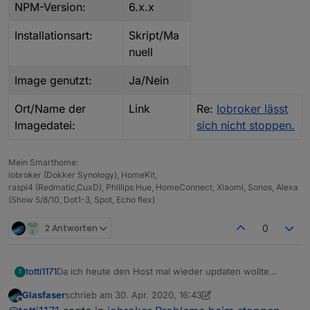
NPM-Version:
6.x.x
Installationsart:
Skript/Ma
nuell
Image genutzt:
Ja/Nein
Ort/Name der
Link
Re:
Iobroker lässt
Imagedatei:
sich nicht stoppen.
Mein Smarthome:
iobroker (Dokker Synology), HomeKit,
raspi4 (Redmatic,CuxD), Phillips Hue, HomeConnect, Xiaomi, Sonos, Alexa
(Show 5/8/10, Dot1-3, Spot, Echo flex)
2 Antworten
0
Da ich heute den Host mal wieder updaten wollte
totti1171
T
stellte ich fest , dass iobroker sich auf dem üblichen
Glasfaser
schrieb am
30. Apr. 2020, 16:43
weg über die Console (iobroker stop) nicht mehr
mit "sudo iobroker stop" bekomme ich folgende
zuletzt editiert von Glasfaser
Offline