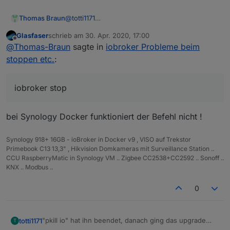
sudo:
sudo:
Thomas Braun
@
totti1171
Wenn du schon (vermutlich sinnloserweise) als
Glasfaser
schrieb am
30. Apr. 2020, 17:00
root angemeldet bist, dann brauchst du auch
zuletzt editiert von
Offline
@
Thomas-Braun
sagte in
iobroker Probleme beim
kein 'sudo' um an root-Rechte zukommen.
Davon abgesehen kann bei einem richtig
stoppen etc.
:
aufgesetzten iobroker auch ein normaler User
per 'iobroker stop' den Kram stoppen. Ich
würde da mal den Fixer drüberjagen, da stimmt
iobroker stop
dann was mit den Rechten nicht.
bei Synology Docker funktioniert der Befehl nicht !
Synology 918+ 16GB - ioBroker in Docker v9 , VISO auf Trekstor
Primebook C13 13,3" , Hikvision Domkameras mit Surveillance Station ..
CCU RaspberryMatic in Synology VM .. Zigbee CC2538+CC2592 .. Sonoff ..
KNX .. Modbus ..
0
"pkill io" hat ihn beendet, danach ging das upgrade
totti1171
T