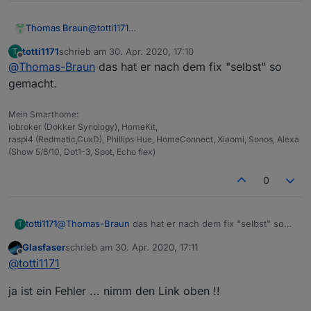
root@buanet-iobroker2:/opt/iobroker# iobroker 
Thomas Braun
@
totti1171
sudo: Hostname buanet-iobroker2 kann nicht auf
sudo in Kombination mit einem root-Login
sudo: Die Audit-Nachricht kann nicht gesendet 
totti1171
schrieb am
30. Apr. 2020, 17:10
T
dürfte aber auch in einem Docker-Image
sudo: pam_open_session: Systemfehler          
zuletzt editiert von
Offline
@
Thomas-Braun
das hat er nach dem fix "selbst" so
Quatsch sein.
sudo: Regelwerks-Plugin konnte Sitzung nicht i
root@buanet-iobroker2:/opt/iobroker# iobroker 
gemacht.
sudo: Hostname buanet-iobroker2 kann nicht auf
sudo: Die Audit-Nachricht kann nicht gesendet 
Mein Smarthome:
sudo: pam_open_session: Systemfehler          
iobroker (Dokker Synology), HomeKit,
raspi4 (Redmatic,CuxD), Phillips Hue, HomeConnect, Xiaomi, Sonos, Alexa
(Show 5/8/10, Dot1-3, Spot, Echo flex)
0
totti1171
@
Thomas-Braun
das hat er nach dem fix "selbst" so
T
gemacht.
Glasfaser
schrieb am
30. Apr. 2020, 17:11
zuletzt editiert von
Offline
@
totti1171
ja ist ein Fehler ... nimm den Link oben !!