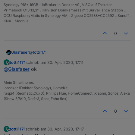
Synology 918+ 16GB - ioBroker in Docker v9 , VISO auf Trekstor
Primebook C13 13,3" , Hikvision Domkameras mit Surveillance Station ..
CCU RaspberryMatic in Synology VM .. Zigbee CC2538+CC2592 .. Sonoff ..
KNX .. Modbus ..
0
@
totti1171
Glasfaser
totti1171
schrieb am
30. Apr. 2020, 17:11
T
ja ist ein Fehler ... nimm den Link oben !!
zuletzt editiert von
Offline
@
Glasfaser
ok
Mein Smarthome:
iobroker (Dokker Synology), HomeKit,
raspi4 (Redmatic,CuxD), Phillips Hue, HomeConnect, Xiaomi, Sonos, Alexa
(Show 5/8/10, Dot1-3, Spot, Echo flex)
0
totti1171
schrieb am
30. Apr. 2020, 17:17
T
zuletzt editiert von
Offline