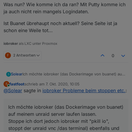
Was nun? Wie komme ich da ran? Mit Putty komme ich
ja auch nicht rein mangels Logindaten.
Ist Buanet übrehaupt noch aktuell? Seine Seite ist ja
schon eine Weile tot...
iobroker
als LXC unter Proxmox
F
2 Antworten
0
Ich möchte iobroker (das Dockerimage von buanet) auf
Solear
S
meinem unraid server laufen lassen.
fastfoot
schrieb am
7. Okt. 2020, 10:05
F
Stoppe ich dort jedoch iobroker mit "pkill io", stoppt der
Was nun? Wie komme ich da ran? Mit Putty komme ich
zuletzt editiert von
Online
@
Solear
sagte in
iobroker Probleme beim stoppen etc.
:
unraid vnc /das terminal) ebenfalls und ich kann kein
ja auch nicht rein mangels Logindaten.
restore durchführen.
Ist Buanet übrehaupt noch aktuell? Seine Seite ist ja
schon eine Weile tot...
Ich möchte iobroker (das Dockerimage von buanet)
auf meinem unraid server laufen lassen.
Stoppe ich dort jedoch iobroker mit "pkill io",
stoppt der unraid vnc /das terminal) ebenfalls und