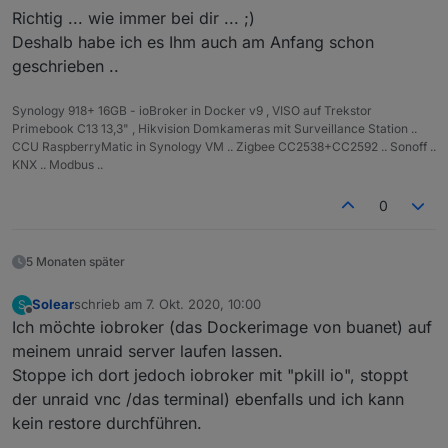
Richtig ... wie immer bei dir ... ;)
Deshalb habe ich es Ihm auch am Anfang schon
geschrieben ..
Synology 918+ 16GB - ioBroker in Docker v9 , VISO auf Trekstor
Primebook C13 13,3" , Hikvision Domkameras mit Surveillance Station ..
CCU RaspberryMatic in Synology VM .. Zigbee CC2538+CC2592 .. Sonoff ..
KNX .. Modbus ..
0
5 Monaten später
Solear
schrieb am
7. Okt. 2020, 10:00
S
zuletzt editiert von
Offline
Ich möchte iobroker (das Dockerimage von buanet) auf
meinem unraid server laufen lassen.
Stoppe ich dort jedoch iobroker mit "pkill io", stoppt
der unraid vnc /das terminal) ebenfalls und ich kann
kein restore durchführen.