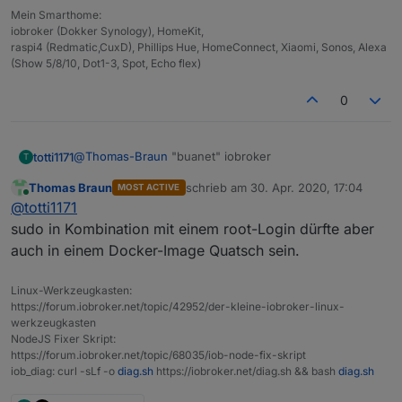
sudo: Regelwerks-Plugin konnte Sitzung nicht i
Mein Smarthome:
root@buanet-iobroker2:/opt/iobroker# iobroker 
iobroker (Dokker Synology), HomeKit,
sudo: Hostname buanet-iobroker2 kann nicht auf
raspi4 (Redmatic,CuxD), Phillips Hue, HomeConnect, Xiaomi, Sonos, Alexa
sudo: Die Audit-Nachricht kann nicht gesendet 
(Show 5/8/10, Dot1-3, Spot, Echo flex)
sudo: pam_open_session: Systemfehler          
0
@
Thomas-Braun
"buanet" iobroker
totti1171
T
Thomas Braun
schrieb am
30. Apr. 2020, 17:04
MOST ACTIVE
allerdings schon seit einiger Zeit - diese Probs habe
zuletzt editiert von
Online
@
totti1171
ich jetzt erst nach dem letzten Update vor ein paar
tagen
sudo in Kombination mit einem root-Login dürfte aber
auch in einem Docker-Image Quatsch sein.
Linux-Werkzeugkasten:
https://forum.iobroker.net/topic/42952/der-kleine-iobroker-linux-
werkzeugkasten
NodeJS Fixer Skript:
https://forum.iobroker.net/topic/68035/iob-node-fix-skript
iob_diag: curl -sLf -o
diag.sh
https://iobroker.net/diag.sh && bash
diag.sh