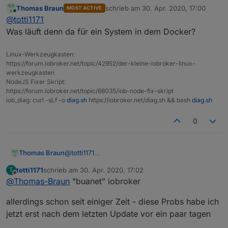
(iobroker upgrade self)
Thomas Braun
schrieb am
30. Apr. 2020, 17:00
MOST ACTIVE
jetzt habe ich den fixer drübergejagt - nun das:
zuletzt editiert von
Online
@
totti1171
Fixing directory permissions...               
Was läuft denn da für ein System in dem Docker?
This system does not support setting default p
Do not use npm to manually install adapters un
Linux-Werkzeugkasten:
https://forum.iobroker.net/topic/42952/der-kleine-iobroker-linux-
==============================================
werkzeugkasten
    Checking autostart (3/3)                  
NodeJS Fixer Skript:
==============================================
https://forum.iobroker.net/topic/68035/iob-node-fix-skript
iob_diag: curl -sLf -o
diag.sh
https://iobroker.net/diag.sh && bash
diag.sh
Unsupported init system, cannot enable autosta
0
==============================================
    Your installation was fixed successfully  
Thomas Braun
@
totti1171
    Run iobroker start to start ioBroker again
Was läuft denn da für ein System in dem
totti1171
schrieb am
30. Apr. 2020, 17:02
T
Docker?
zuletzt editiert von
==============================================
Offline
@
Thomas-Braun
"buanet" iobroker
root@buanet-iobroker2:/opt/iobroker# iobroker 
allerdings schon seit einiger Zeit - diese Probs habe ich
sudo: Hostname buanet-iobroker2 kann nicht auf
jetzt erst nach dem letzten Update vor ein paar tagen
sudo: Die Audit-Nachricht kann nicht gesendet 
sudo: pam_open_session: Systemfehler          