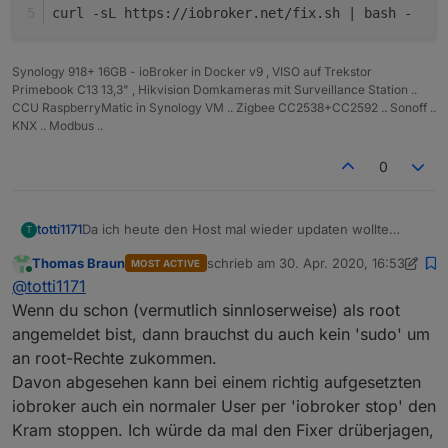
Nodejs-Version:
10.x.x
curl -sL https://iobroker.net/fix.sh | bash -
NPM-Version:
6.x.x
Synology 918+ 16GB - ioBroker in Docker v9 , VISO auf Trekstor
Installationsart:
Skript/Ma
Primebook C13 13,3" , Hikvision Domkameras mit Surveillance Station ..
nuell
CCU RaspberryMatic in Synology VM .. Zigbee CC2538+CC2592 .. Sonoff ..
KNX .. Modbus ..
Image genutzt:
Ja/Nein
0
Ort/Name der
Link
Re:
Iobroker lässt
Imagedatei:
sich nicht
stoppen.
Da ich heute den Host mal wieder updaten wollte
totti1171
T
stellte ich fest , dass iobroker sich auf dem üblichen
Thomas Braun
schrieb am
30. Apr. 2020, 16:53
MOST ACTIVE
weg über die Console (iobroker stop) nicht mehr
mit "sudo iobroker stop" bekomme ich folgende
zuletzt editiert von Thomas Braun
Online
@
totti1171
wirklich beenden lässt.
Meldung:
root@buanet-iobroker2:/opt/iobroker# sudo iobr
Wenn du schon (vermutlich sinnloserweise) als root
sudo: Hostname buanet-iobroker2 kann nicht auf
angemeldet bist, dann brauchst du auch kein 'sudo' um
Hab mir schon diverse Beiträge durchgelesen aber ich
sudo: Die Audit-Nachricht kann nicht gesendet 
an root-Rechte zukommen.
werde nicht schlau daraus.
sudo: pam_open_session: Systemfehler          
beim letzten Update vor einigen Tagen lief es noch
Davon abgesehen kann bei einem richtig aufgesetzten
sudo: Regelwerks-Plugin konnte Sitzung nicht i
Re:
Iobroker lässt
anstandslos durch...
root@buanet-iobroker2:/opt/iobroker# iobroker 
iobroker auch ein normaler User per 'iobroker stop' den
sich nicht
Systemda
Stopping iobroker controller daemon...        
stoppen.
ta
Bitte Ausfüllen
Kram stoppen. Ich würde da mal den Fixer drüberjagen,
iobroker controller daemon stopped.           