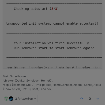
Ort/Name der
Link
Re:
Iobroker lässt
=====================================================
Imagedatei:
sich nicht
    Checking autostart (
3
/
3
)                        
stoppen.
=====================================================
Unsupported init system, cannot enable autostart!    
=====================================================
    Your installation was fixed successfully         
    Run iobroker start 
to
 start ioBroker again!     
=====================================================
sudo:
Mein Smarthome:
sudo:
 Die Audit-Nachricht kann nicht gesendet werden
iobroker (Dokker Synology), HomeKit,
sudo:
raspi4 (Redmatic,CuxD), Phillips Hue, HomeConnect, Xiaomi, Sonos, Alexa
sudo:
 Regelwerks-Plugin konnte Sitzung nicht initiali
(Show 5/8/10, Dot1-3, Spot, Echo flex)
sudo:
2 Antworten
0
sudo:
 Die Audit-Nachricht kann nicht gesendet werden