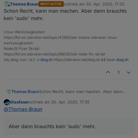
Thomas Braun
schrieb am
30. Apr. 2020, 17:32
MOST ACTIVE
zuletzt editiert von
Online
in Kombination mit einem root-Login
Schon Recht, kann man machen. Aber dann brauchts
kein 'sudo' mehr.
Nur zur Info ..
im Synology Docker meldelt man sich automatisch mit
Linux-Werkzeugkasten:
root an ohne was anzugeben .
https://forum.iobroker.net/topic/42952/der-kleine-iobroker-linux-
werkzeugkasten
NodeJS Fixer Skript:
https://forum.iobroker.net/topic/68035/iob-node-fix-skript
iob_diag: curl -sLf -o
diag.sh
https://iobroker.net/diag.sh && bash
diag.sh
1
Thomas Braun
Schon Recht, kann man machen. Aber dann
brauchts kein 'sudo' mehr.
Glasfaser
schrieb am
30. Apr. 2020, 17:35
zuletzt editiert von
Offline
@
Thomas-Braun
Aber dann brauchts kein 'sudo' mehr.