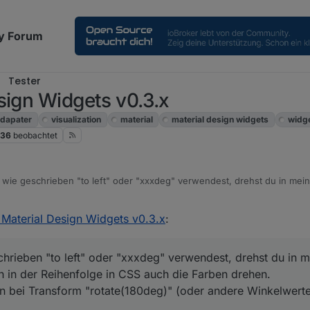
y Forum
Tester
sign Widgets v0.3.x
dapater
visualization
material
material design widgets
widg
36
beobachtet
wie geschrieben "to left" oder "xxxdeg" verwendest, drehst du in me
 auch in der Reihenfolge in CSS auch die Farben drehen.
llgemein bei Transform "rotate(180deg)" (oder andere Winkelwerte) ein
 Material Design Widgets v0.3.x
:
hrieben "to left" oder "xxxdeg" verwendest, drehst du in 
h in der Reihenfolge in CSS auch die Farben drehen.
 bei Transform "rotate(180deg)" (oder andere Winkelwerte)