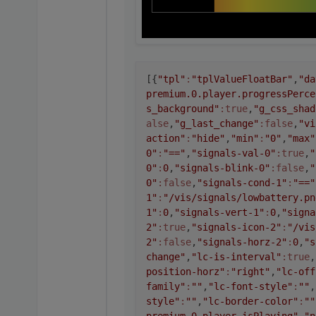
[{
"tpl"
:
"tplValueFloatBar"
,
"da
premium.0.player.progressPerce
s_background"
:true
,
"g_css_shad
alse
,
"g_last_change"
:false
,
"vi
action"
:
"hide"
,
"min"
:
"0"
,
"max"
0"
:
"=="
,
"signals-val-0"
:true
,
"
0"
:
0
,
"signals-blink-0"
:false
,
"
0"
:false
,
"signals-cond-1"
:
"=="
1"
:
"/vis/signals/lowbattery.pn
1"
:
0
,
"signals-vert-1"
:
0
,
"signa
2"
:true
,
"signals-icon-2"
:
"/vis
2"
:false
,
"signals-horz-2"
:
0
,
"s
change"
,
"lc-is-interval"
:true
,
position-horz"
:
"right"
,
"lc-off
family"
:
""
,
"lc-font-style"
:
""
,
style"
:
""
,
"lc-border-color"
:
""
premium.0.player.isPlaying"
,
"n