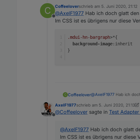
gradient(to left, #F44336 0px,
Coffeelover
schrieb am
5. Juni 2020, 21:12
C
zuletzt editiert von
@
AxelF1977
Hab ich doch glatt den f
@
AxelF1977
Ich habe mi
Offline
Wenn du die CSS Klasse
Im CSS ist es übrigens nur diese Ver
Zuerst: Sehr geil
sowas, einmal mit to lef
und sowas ist möglich. (
Das CSS habe ich angefange
.mdui-hn-bargraph
>*{
es einfach gelassen, und m
background-image
:inherit 
Vor allem für
@
ple
sollte d
}
Ich werde mir das auch an
Danke
@
AxelF1977
Hab ich doch 
Coffeelover
C
Im CSS ist es übrigens n
AxelF1977
schrieb am
5. Juni 2020, 21:13
.mdui-hn-bargraph>*{
zuletzt editiert von AxelF1977
6. 
@
Coffeelover
sagte in
Test Adapter
  background-image:i
Offline
}

@
AxelF1977
Hab ich doch glatt den
Im CSS ist es übrigens nur diese 