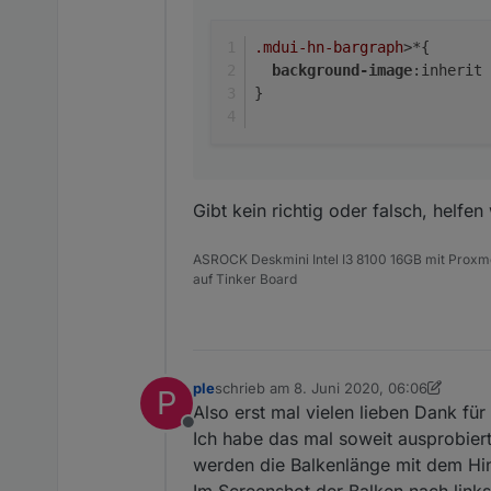
.mdui-hn-bargraph
>*{
background-image
:inherit 
}
Gibt kein richtig oder falsch, helfe
ASROCK Deskmini Intel I3 8100 16GB mit Prox
auf Tinker Board
ple
schrieb am
8. Juni 2020, 06:06
P
zuletzt editiert von ple
6. Aug. 2020, 08:
Also erst mal vielen lieben Dank für 
Offline
Ich habe das mal soweit ausprobier
werden die Balkenlänge mit dem Hint
Im Screenshot der Balken nach links