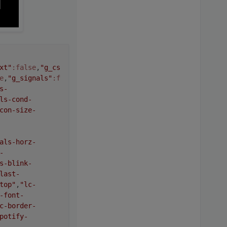
xt"
:false
,
"g_cs
e
,
"g_signals"
:f
s-
ls-cond-
con-size-
als-horz-
-
s-blink-
last-
top"
,
"lc-
-font-
c-border-
potify-