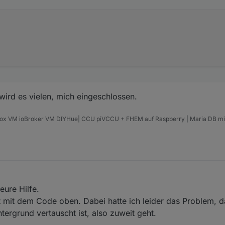
n wird es vielen, mich eingeschlossen.
mox VM ioBroker VM DIYHue| CCU piVCCU + FHEM auf Raspberry | Maria DB mi
07
eure Hilfe.
t mit dem Code oben. Dabei hatte ich leider das Problem, d
ergrund vertauscht ist, also zuweit geht.
.