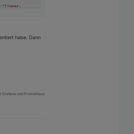
:
"linear-
,
"data"
:
xt"
:false
,
"g_cs
entiert habe. Dann
e
,
"g_signals"
:f
s-
ls-cond-
con-size-
als-horz-
-
s-blink-
t Grafana und Prometheus
last-
top"
,
"lc-
-font-
c-border-
potify-
"
:
"linear-