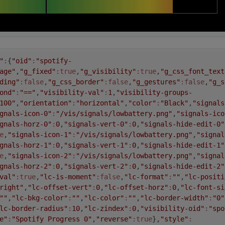
"
:
{
"oid"
:
"spotify-
age"
,
"g_fixed"
:true
,
"g_visibility"
:true
,
"g_css_font_text
ding"
:false
,
"g_css_border"
:false
,
"g_gestures"
:false
,
"g_s
ond"
:
"=="
,
"visibility-val"
:
1
,
"visibility-groups-
100"
,
"orientation"
:
"horizontal"
,
"color"
:
"Black"
,
"signals
gnals-icon-0"
:
"/vis/signals/lowbattery.png"
,
"signals-ico
gnals-horz-0"
:
0
,
"signals-vert-0"
:
0
,
"signals-hide-edit-0"
e
,
"signals-icon-1"
:
"/vis/signals/lowbattery.png"
,
"signal
gnals-horz-1"
:
0
,
"signals-vert-1"
:
0
,
"signals-hide-edit-1"
e
,
"signals-icon-2"
:
"/vis/signals/lowbattery.png"
,
"signal
gnals-horz-2"
:
0
,
"signals-vert-2"
:
0
,
"signals-hide-edit-2"
val"
:true
,
"lc-is-moment"
:false
,
"lc-format"
:
""
,
"lc-positi
right"
,
"lc-offset-vert"
:
0
,
"lc-offset-horz"
:
0
,
"lc-font-si
""
,
"lc-bkg-color"
:
""
,
"lc-color"
:
""
,
"lc-border-width"
:
"0"
lc-border-radius"
:
10
,
"lc-zindex"
:
0
,
"visibility-oid"
:
"spo
e"
:
"Spotify Progress 0"
,
"reverse"
:true
},
"style"
: