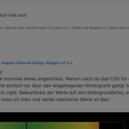
eich mal aus!
mox VM ioBroker VM DIYHue| CCU piVCCU + FHEM auf Raspberry | Maria DB mi
t Adapter Material Design Widgets v0.3.x
:
6. Mai 2020, 23:05
e nochmal etwas angeschaut. Warum nutzt du das CSS für 
 wie geschrieben "to left" oder "xxxdeg" verwendest, drehst du in me
t auch in der Reihenfolge in CSS auch die Farben drehen.
nd einfach nur über den eingetragenen Hintergrund gehst,
robiere ich gleich mal aus!
Allgemein bei Transform "rotate(180deg)" (oder andere Winkelwerte) ei
t to right. Balkenfarbe der Werte auf die Hintergrundfarbe,
habe ich links und rechts identische Werte im Bar)