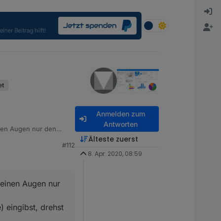
et
Anmelden zum
Antworten
inen Augen nur den
Älteste zuerst
#112
gibst, drehst du damit
8. Apr. 2020, 08:59
meinen Augen nur
 eingibst, drehst