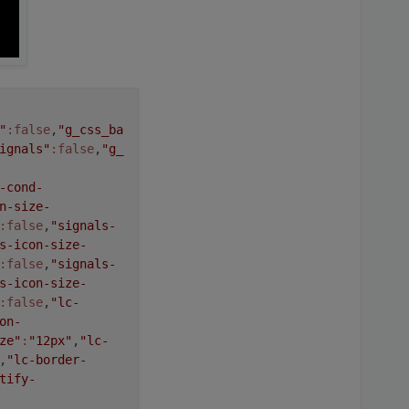
"
:false
,
"g_css_ba
ignals"
:false
,
"g_
-cond-
n-size-
:false
,
"signals-
s-icon-size-
:false
,
"signals-
s-icon-size-
:false
,
"lc-
on-
ze"
:
"12px"
,
"lc-
,
"lc-border-
tify-