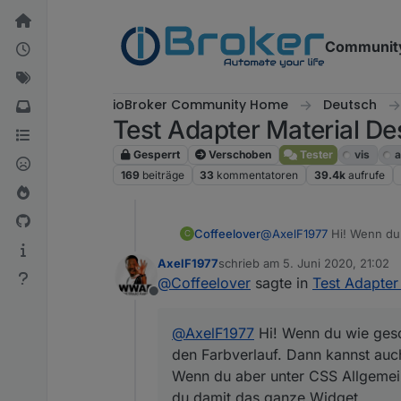
Weiter zum Inhalt
Communit
ioBroker Community Home
Deutsch
Test Adapter Material De
Gesperrt
Verschoben
Tester
vis
a
169
beiträge
33
kommentatoren
39.4k
aufrufe
Coffeelover
@
AxelF1977
Hi! Wenn du 
C
Farbverlauf. Dann kannst
AxelF1977
schrieb am
5. Juni 2020, 21:02
Wenn du aber unter CSS A
zuletzt editiert von
@
Coffeelover
sagte in
Test Adapter
das ganze Widget.
Offline
@
AxelF1977
Hi! Wenn du wie gesc
den Farbverlauf. Dann kannst auc
Wenn du aber unter CSS Allgemein
du damit das ganze Widget.