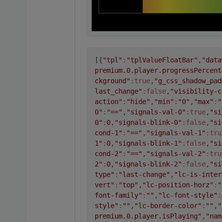
[{
"tpl"
:
"tplValueFloatBar"
,
"data
premium.0.player.progressPercent
ckground"
:true
,
"g_css_shadow_pad
last_change"
:false
,
"visibility-c
action"
:
"hide"
,
"min"
:
"0"
,
"max"
:
"
0"
:
"=="
,
"signals-val-0"
:true
,
"si
0"
:
0
,
"signals-blink-0"
:false
,
"si
cond-1"
:
"=="
,
"signals-val-1"
:tru
1"
:
0
,
"signals-blink-1"
:false
,
"si
cond-2"
:
"=="
,
"signals-val-2"
:tru
2"
:
0
,
"signals-blink-2"
:false
,
"si
type"
:
"last-change"
,
"lc-is-inter
vert"
:
"top"
,
"lc-position-horz"
:
"
font-family"
:
""
,
"lc-font-style"
:
style"
:
""
,
"lc-border-color"
:
""
,
"
premium.0.player.isPlaying"
,
"nam