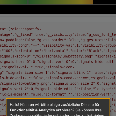
ta"
:
{
"oid"
:
"spotify-
ntage"
,
"g_fixed"
:true
,
"g_visibility"
:true
,
"g_css_font_te
ow_padding"
:false
,
"g_css_border"
:false
,
"g_gestures"
:fals
sibility-cond"
:
"=="
,
"visibility-val"
:
1
,
"visibility-group
:
"100"
,
"orientation"
:
"horizontal"
,
"color"
:
"Black"
,
"signa
signals-icon-0"
:
"/vis/signals/lowbattery.png"
,
"signals-i
signals-horz-0"
:
0
,
"signals-vert-0"
:
0
,
"signals-hide-edit-
,
"signals-val-1"
:true
,
"signals-icon-
g"
,
"signals-icon-size-1"
:
0
,
"signals-blink-1"
:false
,
"sign
ls-hide-edit-1"
:false
,
"signals-cond-2"
:
"=="
,
"signals-val
/signals/lowbattery.png"
,
"signals-icon-size-2"
:
0
,
"signal
ignals-vert-2"
:
0
,
"signals-hide-edit-2"
:false
,
"lc-type"
:
"
"lc-is-moment"
:false
,
"lc-format"
:
""
,
"lc-position-vert"
:
"
set-vert"
:
0
,
"lc-offset-horz"
:
0
,
"lc-font-size"
:
"12px"
,
"lc
Hallo! Könnten wir bitte einige zusätzliche Dienste für
"lc-bkg-color"
:
""
,
"lc-color"
:
""
,
"lc-border-width"
:
"0"
,
"l
Funktionalität & Analytics
aktivieren? Sie können Ihre
,
"lc-border-radius"
:
10
,
"lc-zindex"
:
0
,
"visibility-oid"
:
"s
Zustimmung später jederzeit ändern oder zurückziehen.
ame"
:
"Spotify Progress 0"
,
"reverse"
:true
},
"style"
: