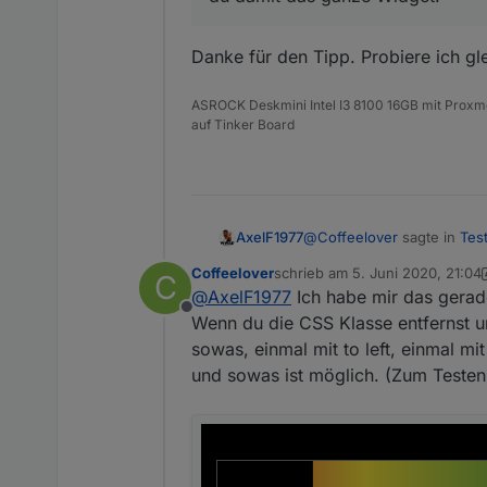
Danke für den Tipp. Probiere ich gl
ASROCK Deskmini Intel I3 8100 16GB mit Prox
auf Tinker Board
@
Coffeelover
sagte in
Tes
AxelF1977
Coffeelover
schrieb am
5. Juni 2020, 21:04
C
zuletzt editiert von Coffeelover
@
AxelF1977
Ich habe mir das gerad
@
AxelF1977
Hi! Wenn du
Offline
Farbverlauf. Dann kanns
Wenn du die CSS Klasse entfernst u
Danke für den Tipp. P
Wenn du aber unter CSS 
sowas, einmal mit to left, einmal mi
damit das ganze Widget.
und sowas ist möglich. (Zum Testen 