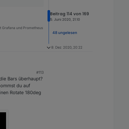
Beitrag 114 von 169
5. Juni 2020, 21:10
t Grafana und Prometheus
48 ungelesen
8. Dez. 2020, 20:22
#113
die Bars überhaupt?
inen Augen nur den
 kommst du auf
ngibst, drehst du
 einen Rotate 180deg