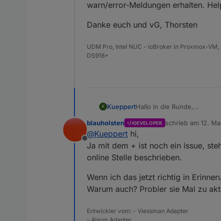
warn/error-Meldungen erhalten. Help
Danke euch und vG, Thorsten
UDM Pro, Intel NUC - ioBroker in Proxmox-VM, 
DS918+
Hallo in die Runde,
Kueppert
K
habe mich heute auch mit d
blauholsten
schrieb am
12. Ma
DEVELOPER
etwas Testing, aber der Adap
zuletzt editiert vo
Adapter in der Adapter-Übe
@
Kueppert
hi,
Jetzt würde ich gern auch v
Offline
und auch so im Alarm-Adap
die Telegram-Instanz hinzu
Ja mit dem + ist noch ein issue, st
eingetippert.
Hab ich hier ggf. bei der 
online Stelle beschrieben.
Wenn ich jetzt bewusst vers
warn/error-Meldungen erhal
auch eine entsprechende Wa
Danke euch und vG, Thors
Wenn ich das jetzt richtig in Erinn
Warum auch? Probier sie Mal zu akti
Entwickler vom: - Viessman Adapter
- Alarm Adapter