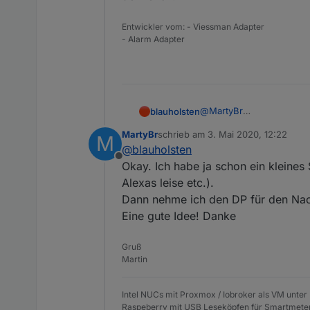
Entwickler vom: - Viessman Adapter
- Alarm Adapter
@
MartyBr
blauholsten
Das mit den Verknüpfunge
MartyBr
schrieb am
3. Mai 2020, 12:22
M
Wenn deine Frau die Nachtruhe mittags z.B.
zuletzt editiert von
@
blauholsten
denke ich.
Offline
Okay. Ich habe ja schon ein kleines 
Alexas leise etc.).
Dann nehme ich den DP für den Nach
Eine gute Idee! Danke
Gruß
Martin
Intel NUCs mit Proxmox / Iobroker als VM unter
Raspeberry mit USB Leseköpfen für Smartmete