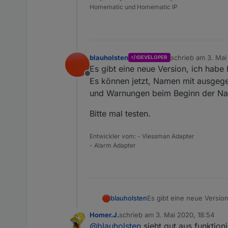
Homematic und Homematic IP
blauholsten
schrieb am
3. Mai
DEVELOPER
zuletzt editiert vo
Es gibt eine neue Version, ich habe
Offline
Es können jetzt, Namen mit ausgeg
und Warnungen beim Beginn der Na
Bitte mal testen.
Entwickler vom: - Viessman Adapter
- Alarm Adapter
Es gibt eine neue Versio
blauholsten
Es können jetzt, Namen mit ausgegeben werden, Nachtruhe beginn/ende, Veränderungen während der Nachtruhe und
Homer.J.
schrieb am
3. Mai 2020, 18:54
Warnungen beim Beginn 
Bitte mal testen.
zuletzt editiert von
@
blauholsten
sieht gut aus funktion