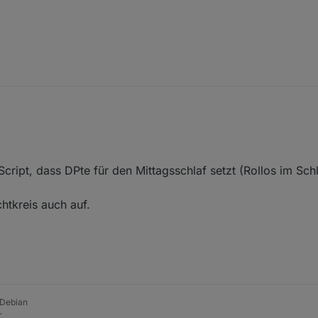
n findest du weiter oben im Thread etwas erklärt.
 per Button de/aktiviert sollte das genau deinen Wünschen entsprechen,
Script, dass DPte für den Mittagsschlaf setzt (Rollos im Schl
tkreis auch auf.
 Debian
r