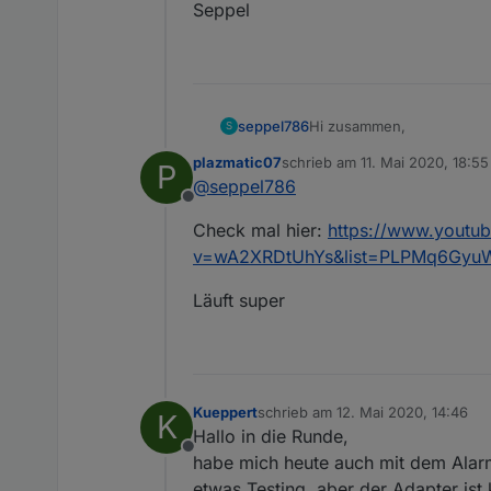
Seppel
Hi zusammen,
seppel786
S
plazmatic07
schrieb am
11. Mai 2020, 18:55
P
erstmal vielen Dank für di
zuletzt editiert von
@
seppel786
Für Leute, wie mich, ohne 
Offline
Danke und Gruß,
Check mal hier:
https://www.youtu
Seppel
v=wA2XRDtUhYs&list=PLPMq6Gyu
Läuft super
Kueppert
schrieb am
12. Mai 2020, 14:46
K
zuletzt editiert von
Hallo in die Runde,
Offline
habe mich heute auch mit dem Alarm
etwas Testing, aber der Adapter ist 