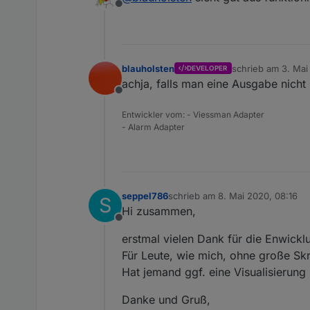
Offline
blauholsten
schrieb am
3. Mai
DEVELOPER
zuletzt editiert vo
achja, falls man eine Ausgabe nicht 
Offline
Entwickler vom: - Viessman Adapter
- Alarm Adapter
seppel786
schrieb am
8. Mai 2020, 08:16
S
zuletzt editiert von
Hi zusammen,
Offline
erstmal vielen Dank für die Enwickl
Für Leute, wie mich, ohne große Skri
Hat jemand ggf. eine Visualisierung
Danke und Gruß,