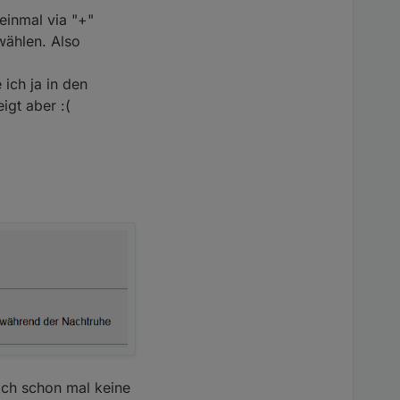
einmal via "+"
wählen. Also
 ich ja in den
gt aber :(
ich schon mal keine