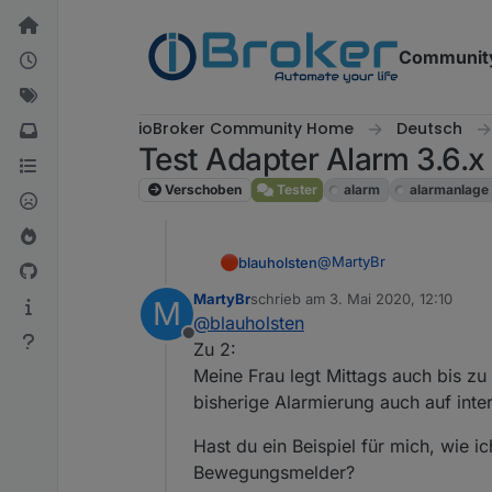
Weiter zum Inhalt
Communit
ioBroker Community Home
Deutsch
Test Adapter Alarm 3.6.x
Verschoben
Tester
alarm
alarmanlage
@
MartyBr
blauholsten
MartyBr
schrieb am
3. Mai 2020, 12:10
M
zu 2.
zuletzt editiert von
@
blauholsten
Offline
das geht, aber nur wäh
Zu 2:
bekommen?
Meine Frau legt Mittags auch bis zu 
bisherige Alarmierung auch auf inter
Hast du ein Beispiel für mich, wie i
Bewegungsmelder?