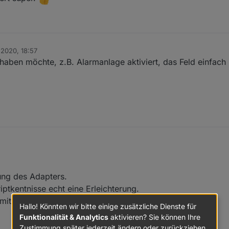
 2020, 18:57
n
haben möchte, z.B. Alarmanlage aktiviert, das Feld einfach 
ung des Adapters.
ptkentnisse echt eine Erleichterung.
 mit einem PIN-Codefeld dir er gerne teilen möchte? :-)
Hallo! Könnten wir bitte einige zusätzliche Dienste für
Funktionalität & Analytics
aktivieren? Sie können Ihre
Zustimmung später jederzeit ändern oder zurückziehen.