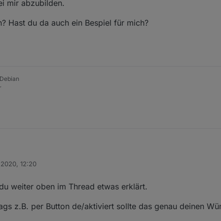
i mir abzubilden.
? Hast du da auch ein Bespiel für mich?
 Debian
r
 2020, 12:20
bis zu 3 Stunden Mittagsruhe ein (krankheitsbedingt). In dieser Zeit sch
, wie ich die Autoren auch die Kreise verteile? Also Tür/Fenster Sensor 
n
charf.
das bei mir abzubilden.
pfungen? Hast du da auch ein Bespiel für mich?
du weiter oben im Thread etwas erklärt.
ags z.B. per Button de/aktiviert sollte das genau deinen W