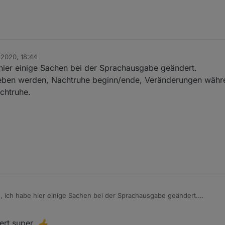
 2020, 18:44
n
 hier einige Sachen bei der Sprachausgabe geändert.
eben werden, Nachtruhe beginn/ende, Veränderungen währ
chtruhe.
n, ich habe hier einige Sachen bei der Sprachausgabe geändert.
der Nachtruhe.
iert super.