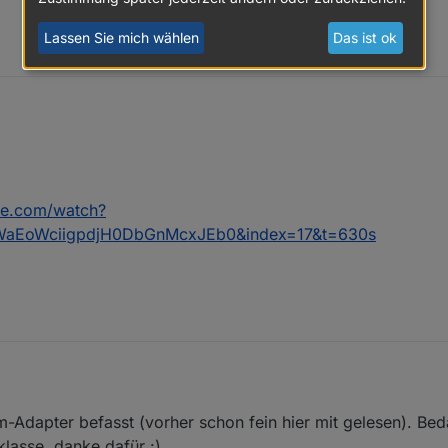
Lassen Sie mich wählen
Das ist ok
e Enwicklung des Adapters.
große Skriptkentnisse echt eine Erleichterung.
Hat jemand ggf. eine Visualisierung mit einem PIN-Codefeld dir er gerne teilen möchte? :-)
be.com/watch?
WaEoWciigpdjH0DbGnMcxJEb0&index=17&t=630s
-Adapter befasst (vorher schon fein hier mit gelesen). Bed
klasse, danke dafür :)