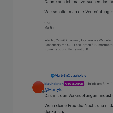
Dann kann ich mal versuchen das be
Wie schaltet man die Verknüpfungen
Gruß
Martin
Intel NUCs mit Proxmox / Iobroker als VM unter
Raspeberry mit USB Leseköpfen für Smartmete
Homematic und Homematic IP
@
blauholsten
MartyBr
M
Zu 2:
blauholsten
schrieb am
3. Mai
DEVELOPER
Meine Frau legt Mittags auch 
Hast du ein Beispiel für mich
zuletzt editiert vo
@
MartyBr
Alarmierung auch auf intern s
Bewegungsmelder?
Offline
Dann kann ich mal versuchen 
Wie schaltet man die Verknü
Das mit den Verknüpfungen findest 
Wenn deine Frau die Nachtruhe mitt
denke ich.