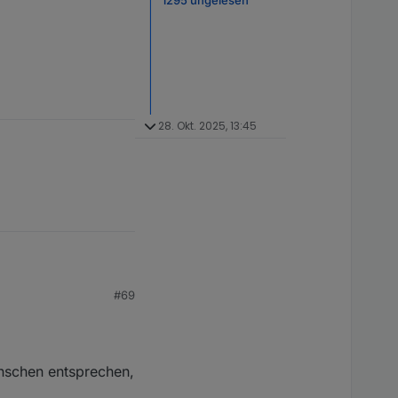
28. Okt. 2025, 13:45
#69
altet unsere bisherige
und z.b. einen
ünschen entsprechen,