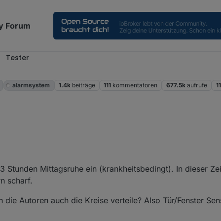
y Forum
Tester
alarmsystem
1.4k
beiträge
111
kommentatoren
677.5k
aufrufe
1
rend der Nachtruhe. Warum möchte man Tagsüber bei Anwesenheit auc
3 Stunden Mittagsruhe ein (krankheitsbedingt). In dieser Zei
n scharf.
ch die Autoren auch die Kreise verteile? Also Tür/Fenster Se