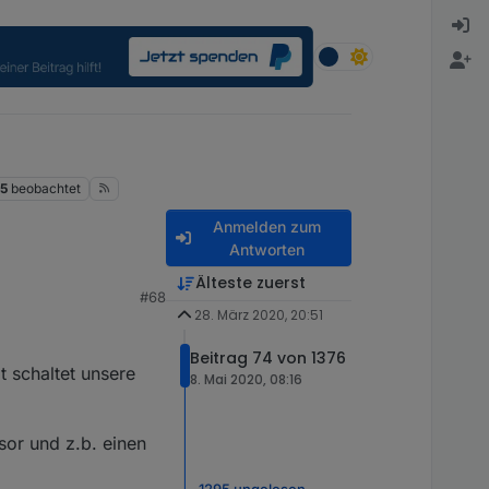
15
beobachtet
Anmelden zum
Antworten
Älteste zuerst
#68
28. März 2020, 20:51
h Warnungen
Beitrag 74 von 1376
t schaltet unsere
8. Mai 2020, 08:16
nsor und z.b. einen
1295 ungelesen