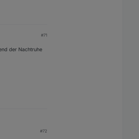
#71
end der Nachtruhe
#72