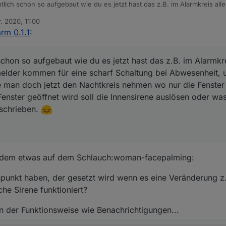
ntlich schon so aufgebaut wie du es jetzt hast das z.B. im Alarmkreis all
melder kommen für eine scharf Schaltung bei Abwesenheit, und einen bei Anwes
r. 2020, 11:00
doch jetzt den Nachtkreis nehmen wo nur die Fenster und Türkontakte
n
rm 0.1.1
:
ird soll die Innensirene auslösen oder was auch immer.
lich geschrieben.
 schon so aufgebaut wie du es jetzt hast das z.B. im Alarmkre
lder kommen für eine scharf Schaltung bei Abwesenheit, u
 man doch jetzt den Nachtkreis nehmen wo nur die Fenster
enster geöffnet wird soll die Innensirene auslösen oder wa
eschrieben.
rotzdem etwas auf dem Schlauch:woman-facepalming:
punkt haben, der gesetzt wird wenn es eine Veränderung z
he Sirene funktioniert?
n der Funktionsweise wie Benachrichtigungen...