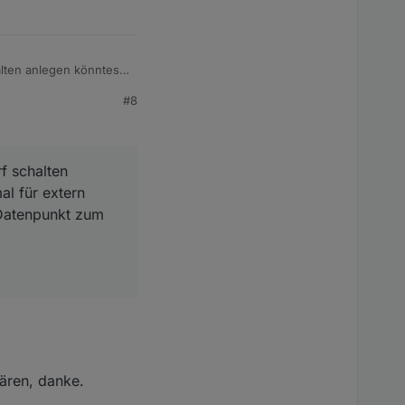
alten anlegen könntest
 man die
#8
f schalten
al für extern
 Datenpunkt zum
lären, danke.