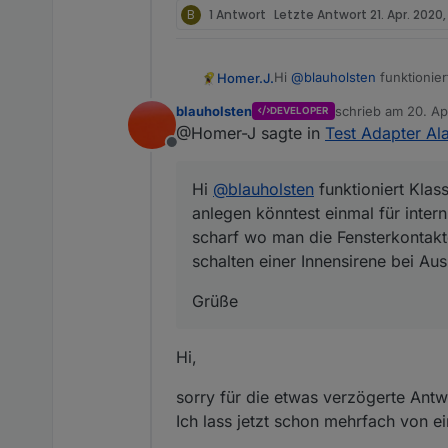
B
1 Antwort
Letzte Antwort
21. Apr. 2020
Hi
@
blauholsten
funktionier
Homer.J.
einmal für intern scharf wo
blauholsten
schrieb am
20. Ap
DEVELOPER
Fensterkontakte und Bewegungsmelder reinpackt, für intern schar
Grüße
zuletzt editiert vo
@Homer-J sagte in
Test Adapter Ala
Auslösung wäre auch schö
Offline
Hi
@
blauholsten
funktioniert Klas
anlegen könntest einmal für inter
scharf wo man die Fensterkontakt
schalten einer Innensirene bei A
Grüße
Hi,
sorry für die etwas verzögerte Antwo
Ich lass jetzt schon mehrfach von ei