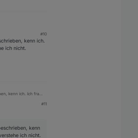
 beschrieben.
#10
chrieben, kenn ich.
e ich nicht.
en, kenn ich. Ich frage
#11
beschrieben, kenn
erstehe ich nicht.