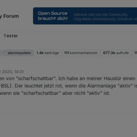
y Forum
Tester
alarmsystem
1.4k
beiträge
111
kommentatoren
677.3k
aufrufe
1
 2020, 14:01
n von "scharfschaltbar". Ich habe an meiner Haustür eine
BSL). Der leuchtet jetzt rot, wenn die Alarmanlage "aktiv" i
wenn sie "scharfschaltbar" aber nicht "aktiv" ist.