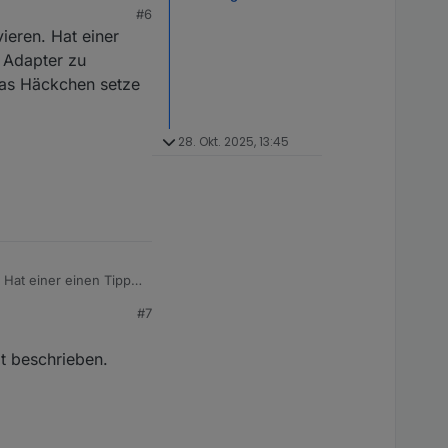
#6
ieren. Hat einer
n Adapter zu
das Häckchen setze
28. Okt. 2025, 13:45
rgeben. Wenn ich das
#7
e aktiviert bzw.
it beschrieben.