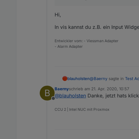
Hi,
In vis kannst du z.B. ein Input Widge
Entwickler vom: - Viessman Adapter
- Alarm Adapter
@
Baerny
sagte in
Test Ad
blauholsten
Baerny
schrieb am
21. Apr. 2020, 10:57
B
zuletzt editiert von
@
blauholsten
Danke, jetzt hats kli
@
blauholsten
die Mögl
Offline
ich. Ich frage mich nu
Hi,
CCU 2 | Intel NUC mit Proxmox
In vis kannst du z.B. ein 