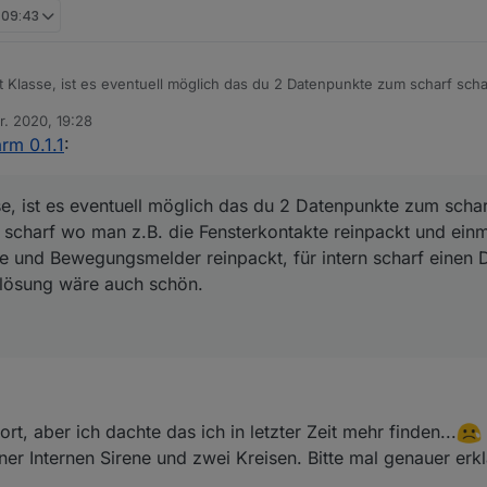
, 09:43
t Klasse, ist es eventuell möglich das du 2 Datenpunkte zum scharf sch
 man z.B. die Fensterkontakte reinpackt und einmal für extern scharf wo
r. 2020, 19:28
f einen Datenpunkt zum schalten einer Innensirene bei
n
rm 0.1.1
:
n.
se, ist es eventuell möglich das du 2 Datenpunkte zum schar
n scharf wo man z.B. die Fensterkontakte reinpackt und einm
e und Bewegungsmelder reinpackt, für intern scharf einen
uslösung wäre auch schön.
rt, aber ich dachte das ich in letzter Zeit mehr finden...
ner Internen Sirene und zwei Kreisen. Bitte mal genauer erk