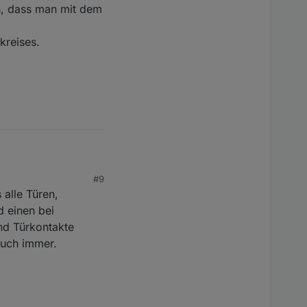
ch, dass man mit dem
kreises.
#9
 alle Türen,
f schalten anlegen
xtern scharf wo man
 einen bei
nd Türkontakte
auch immer.
ären, danke.
, dass man mit dem
eises.