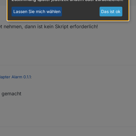
Lassen Sie mich wählen
Das ist ok
t nehmen, dann ist kein Skript erforderlich!
apter Alarm 0.1.1
:
ck gemacht
ichkeit per script ein Passwort abzufragen wie in dem anderen Tread b
r warum du im Adapter dann eine Passwortabfrage integriert hast. Das ver
Input Widget nehmen, dann ist kein Skript erforderlich!