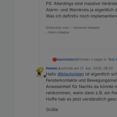
PS: Allerdings sind massive Veränd
Alarm- und Warnkreis ja eigentlich
Was ich definitiv noch implementier
Entwickler vom: - Viessman Adapter
- Alarm Adapter
@Homer-J sagte in
Test 
blauholsten
Homer.J.
schrieb am
21. Apr. 2020, 08:50
zuletzt editiert von
Hallo
@
blauholsten
ist eigentlich sc
Hi
@
blauholsten
funkti
Offline
könntest einmal für in
Fensterkontakte und Bewegungsmeld
Hi,
die Fensterkontakte und Bewegungsmelder rei
Anwesenheit für Nachts da könnte m
Innensirene bei Auslö
reinkommen, wenn dann z.B. ein Fen
sorry für die etwas verzög
Grüße
Ich lass jetzt schon mehr
Hoffe hab es jetzt verständlich ges
PS: Allerdings sind mass
Alarm- und Warnkreis ja 
Grüße
Was ich definitiv noch i