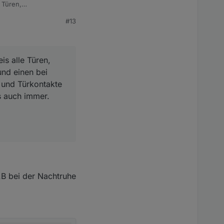
e Türen,
enheit
#13
 reinkommen, wenn dann
is alle Türen,
nd einen bei
 und Türkontakte
s auch immer.
.B bei der Nachtruhe