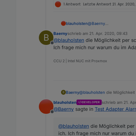
1 Antwort
Letzte Antwort
21. Apr. 2020,
blauholsten
@
Baerny
hi bitte schau hier mal u
Baerny
schrieb am
21. Apr. 2020, 09:43
B
zuletzt editiert von
@
blauholsten
die Möglichkeit per s
Offline
Ich frage mich nur warum du im Adap
CCU 2 | Intel NUC mit Proxmox
Baerny
@
blauholsten
die Möglichkeit
B
mich nur warum du im Adapter 
blauholsten
schrieb am
21. Ap
DEVELOPER
zuletzt editiert vo
@
Baerny
sagte in
Test Adapter Alar
Offline
@
blauholsten
die Möglichkeit per
ich. Ich frage mich nur warum du 