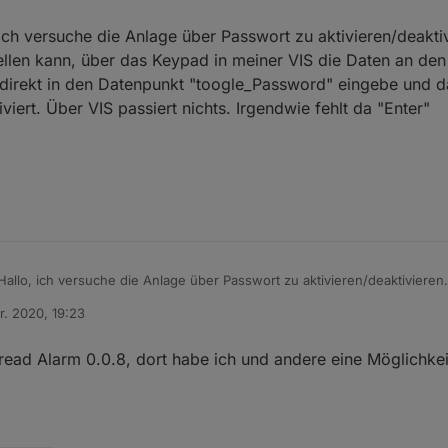
 ich versuche die Anlage über Passwort zu aktivieren/deaktiv
tellen kann, über das Keypad in meiner VIS die Daten an de
direkt in den Datenpunkt "toogle_Password" eingebe und 
viert. Über VIS passiert nichts. Irgendwie fehlt da "Enter"
en kann, über das Keypad in meiner VIS die Daten an den Adapter zu übe
r. 2020, 19:23
punkt "toogle_Password" eingebe und das Häckchen setze wird die Anlag
n
nichts. Irgendwie fehlt da "Enter"
hread Alarm 0.0.8, dort habe ich und andere eine Möglichke