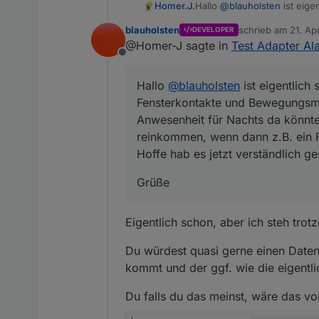
Hallo
@
blauholsten
ist eige
Homer.J.
Fensterkontakte und Bewegungs
blauholsten
schrieb am
21. Ap
DEVELOPER
für Nachts da könnte man 
Grüße
zuletzt editiert vo
@Homer-J sagte in
Test Adapter Ala
z.B. ein Fenster geöffnet w
Offline
Hoffe hab es jetzt verständ
Hallo
@
blauholsten
ist eigentlich
Fensterkontakte und Bewegungsme
Anwesenheit für Nachts da könnte
reinkommen, wenn dann z.B. ein F
Hoffe hab es jetzt verständlich g
Grüße
Eigentlich schon, aber ich steh t
Du würdest quasi gerne einen Daten
kommt und der ggf. wie die eigentlic
Du falls du das meinst, wäre das vo