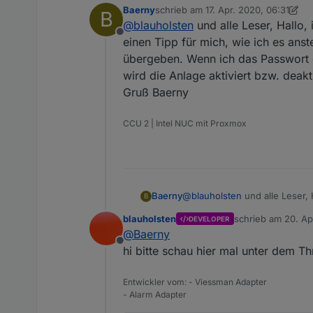
Baerny
schrieb am
17. Apr. 2020, 06:31
B
zuletzt editiert von Baerny
@
blauholsten
und alle Leser, Hallo,
Offline
einen Tipp für mich, wie ich es ans
übergeben. Wenn ich das Passwort 
wird die Anlage aktiviert bzw. deakti
Gruß Baerny
CCU 2 | Intel NUC mit Proxmox
Baerny
@
blauholsten
und alle Leser, Hallo, ich versuche die Anlage über Passwort zu aktivieren/deaktivieren. Hat einer einen Tipp
B
für mich, wie ich es anstell
blauholsten
schrieb am
20. Ap
DEVELOPER
Passwort direkt in den Daten
zuletzt editiert vo
@
Baerny
deaktiviert. Über VIS passiert 
Offline
Gruß Baerny
hi bitte schau hier mal unter dem T
Entwickler vom: - Viessman Adapter
- Alarm Adapter