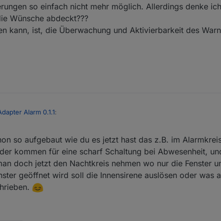
erungen so einfach nicht mehr möglich. Allerdings denke i
 die Wünsche abdeckt???
en kann, ist, die Überwachung und Aktivierbarkeit des Warn
Adapter Alarm 0.1.1
:
hon so aufgebaut wie du es jetzt hast das z.B. im Alarmkreis
oniert Klasse, ist es eventuell möglich das du 2 Datenpunkte zum schar
tern scharf wo man z.B. die Fensterkontakte reinpackt und einmal für e
er kommen für eine scharf Schaltung bei Abwesenheit, und
npackt, für intern scharf einen Datenpunkt zum schalten einer
an doch jetzt den Nachtkreis nehmen wo nur die Fenster u
sung wäre auch schön.
ster geöffnet wird soll die Innensirene auslösen oder was 
erte Antwort, aber ich dachte das ich in letzter Zeit mehr finden...
fach von einer Internen Sirene und zwei Kreisen. Bitte mal genauer erkl
chrieben.
ive Veränderungen so einfach nicht mehr möglich. Allerdings denke ich
eigentlich die Wünsche abdeckt???
mplementieren kann, ist, die Überwachung und Aktivierbarkeit des Warnkr