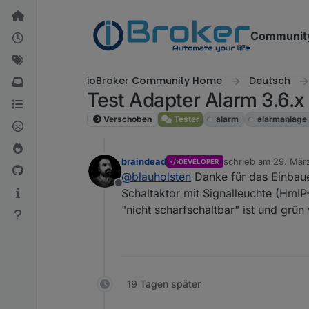
Weiter zum Inhalt
Communit
ioBroker Community Home
Deutsch
Test Adapter Alarm 3.6.x
Verschoben
Tester
alarm
alarmanlage
braindead
schrieb am
29. März
DEVELOPER
zuletzt editiert von
@
blauholsten
Danke für das Einbaue
Offline
Schaltaktor mit Signalleuchte (HmIP-
"nicht scharfschaltbar" ist und grün 
19 Tagen später