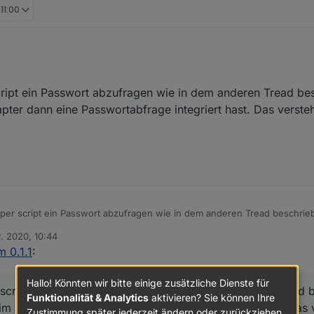
 11:00
nter dem Thread Alarm 0.0.8, dort habe ich und andere eine Möglichkeit
cript ein Passwort abzufragen wie in dem anderen Tread bes
ter dann eine Passwortabfrage integriert hast. Das versteh
 per script ein Passwort abzufragen wie in dem anderen Tread beschrieb
dann eine Passwortabfrage integriert hast. Das verstehe ich nicht.
r. 2020, 10:44
n
m 0.1.1
:
Hallo! Könnten wir bitte einige zusätzliche Dienste für
 script ein Passwort abzufragen wie in dem anderen Tread 
Funktionalität & Analytics
aktivieren? Sie können Ihre
im Adapter dann eine Passwortabfrage integriert hast. Das v
Zustimmung später jederzeit ändern oder zurückziehen.