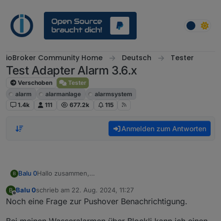
Weiter zum Inhalt
ioBroker Community Home
Deutsch
Tester
Test Adapter Alarm 3.6.x
Verschoben
Tester
alarm
alarmanlage
alarmsystem
1.4k
111
677.2k
115
Anmelden zum Antworten
Hallo zusammen,
Balu 0
B
ich bekomme irgendwie keine benachrichtigungen über
Balu 0
schrieb am
22. Aug. 2024, 11:27
B
pushover.
Pushover läüft :
zuletzt editiert von
Offline
Noch eine Frage zur Pushover Benachrichtigung.
Muss ich hier noch was machen oder hab ich nen fehler
Bei meinen Wasseralarmen über Blockli kann ich einen
?