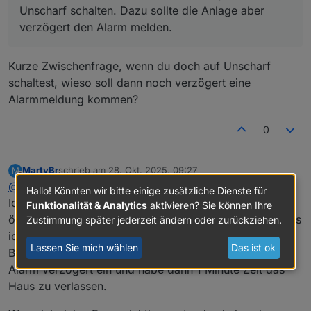
aber verzögert den Alarm melden. Das bekomme ich
Unscharf schalten. Dazu sollte die Anlage aber
aber nicht hin. Beim Öffnen der Haustür geht der
verzögert den Alarm melden.
Alarm direkt los.
Kurze Zwischenfrage, wenn du doch auf Unscharf
schaltest, wieso soll dann noch verzögert eine
Alarmmeldung kommen?
0
MartyBr
schrieb am
28. Okt. 2025, 09:27
M
zuletzt editiert von
Offline
@
icebear
Hallo! Könnten wir bitte einige zusätzliche Dienste für
Ich möchte, dass bei aktivierter Alarmanlage beim
Funktionalität & Analytics
aktivieren? Sie können Ihre
öffnen der Tür der Alarm erst verzögert kommt, so dass
Zustimmung später jederzeit ändern oder zurückziehen.
ich im Haus den Zustand "unscharf" schalten kann.
Lassen Sie mich wählen
Das ist ok
Bei Herausgehen ist das kein Problem. Ich schalte den
Alarm verzögert ein und habe dann 1 Minute Zeit das
Haus zu verlassen.