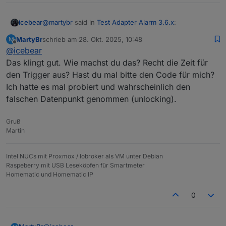
@
martybr
said in
Test Adapter Alarm 3.6.x
:
icebear
MartyBr
schrieb am
28. Okt. 2025, 10:48
M
zuletzt editiert von
Offline
@
icebear
Wenn ich deine Frage richtig verstanden habe,
dann sollte die Unscharf-Schaltung ohne
Das klingt gut. Wie machst du das? Recht die Zeit für
Das kommt darauf an was du genau möchtest, ich hab
Verzögerung kommen.
den Trigger aus? Hast du mal bitte den Code für mich?
das bei mir auch überlegt so zu machen, das wenn ich
Ich hatte es mal probiert und wahrscheinlich den
die Haustür öffne der Alarm 'Unscharf' verzögert wird
und ich erst nach öffnen der Tür zum Panel gehe um
falschen Datenpunkt genommen (unlocking).
den unscharf zuschalten, dann hab ich mir aber
gedacht was ist wenn ich in Urlaub bin, und zum
Gruß
Beispiel der Nachbar die Tür öffnet um z.B. nach den
Martin
Katzen zu sehen, rafft der das daran zu denken nach
öffnen der Tür zum Panel zugehen und den Alarm
'Unscharf' zu schalten?
Intel NUCs mit Proxmox / Iobroker als VM unter Debian
Deshalb hab ich mich dann doch dazu entschieden,
Raspeberry mit USB Leseköpfen für Smartmeter
das ganze so zu regeln, das wenn mein NUKI die
Homematic und Homematic IP
Haustür aufschließt, dann wird automatisch der Alarm
auf 'Unscharf' gestellt.
0