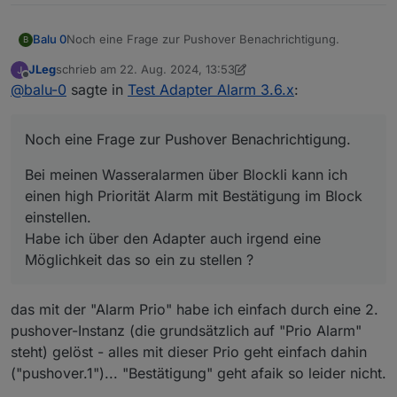
Noch eine Frage zur Pushover Benachrichtigung.
Balu 0
B
JLeg
schrieb am
22. Aug. 2024, 13:53
Bei meinen Wasseralarmen über Blockli kann ich einen
zuletzt editiert von JLeg
Offline
@
balu-0
sagte in
Test Adapter Alarm 3.6.x
:
high Priorität Alarm mit Bestätigung im Block einstellen.
Habe ich über den Adapter auch irgend eine
Grüße
Möglichkeit das so ein zu stellen ?
Balu
Noch eine Frage zur Pushover Benachrichtigung.
Bei meinen Wasseralarmen über Blockli kann ich
einen high Priorität Alarm mit Bestätigung im Block
einstellen.
Habe ich über den Adapter auch irgend eine
Möglichkeit das so ein zu stellen ?
das mit der "Alarm Prio" habe ich einfach durch eine 2.
pushover-Instanz (die grundsätzlich auf "Prio Alarm"
steht) gelöst - alles mit dieser Prio geht einfach dahin
("pushover.1")... "Bestätigung" geht afaik so leider nicht.