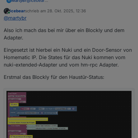
MartyBr
@
icebear
M
Das klingt gut. Wie machst du das? Recht die Zeit für
icebear
schrieb am
28. Okt. 2025, 12:36
den Trigger aus? Hast du mal bitte den Code für mich?
zuletzt editiert von
Online
@
martybr
Ich hatte es mal probiert und wahrscheinlich den
falschen Datenpunkt genommen (unlocking).
Also ich mach das bei mir über ein Blockly und dem
Adapter.
Eingesetzt ist hierbei ein Nuki und ein Door-Sensor von
Homematic IP. Die States für das Nuki kommen vom
nuki-extended-Adapter und vom hm-rpc Adapter.
Erstmal das Blockly für den Haustür-Status: