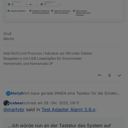
Gruß
Martin
Intel NUCs mit Proxmox / Iobroker als VM unter Debian
Raspeberry mit USB Leseköpfen für Smartmeter
Homematic und Homematic IP
0
Ich baue gerade INNEN eine Tastatur für die Schaltung
MartyBr
M
des Alarmsystems ein. Diese liefert nun Werte, die ich
icebear
schrieb am
28. Okt. 2025, 09:11
benutzen kann. Damit kann ich das System Unscharf,
Nun habe ich eine Frage zum Alarm-Adapter:
zuletzt editiert von
Online
@
martybr
said in
Test Adapter Alarm 3.6.x
:
Scharf_Innen und Scharf_Extern schalten.
Wenn ich nun bei einer Schaltung Extern_Scharf nach
Hause komme, betrete ich das Haus bei aktivierter
Was mache ich falsch?
Alarmanlage. Ich würde nun an der Tastatur das
...Ich würde nun an der Tastatur das System auf
System auf Unscharf schalten. Dazu sollte die Anlage
Hier die Einstellungen: