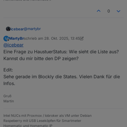
0
@
martybr
icebear
MartyBr
schrieb am
28. Okt. 2025, 13:45
M
Also ich mach das bei mir über ein Blockly und dem
zuletzt editiert von MartyBr
Offline
@
icebear
Adapter.
Und im Adapter Alarm dann noch wie auf dem Bild die
Eingesetzt ist hierbei ein Nuki und ein Door-Sensor
Verknüpfung setzten:
Eine Frage zu HaustuerStatus: Wie sieht die Liste aus?
von Homematic IP. Die States für das Nuki kommen
Kannst du mir bitte den DP zeigen?
vom nuki-extended-Adapter und vom hm-rpc Adapter.
Erstmal das Blockly für den Haustür-Status:
Edit:
Sehe gerade im Blockly die States. Vielen Dank für die
Infos.
Gruß
Martin
Intel NUCs mit Proxmox / Iobroker als VM unter Debian
Raspeberry mit USB Leseköpfen für Smartmeter
Homematic und Homematic IP