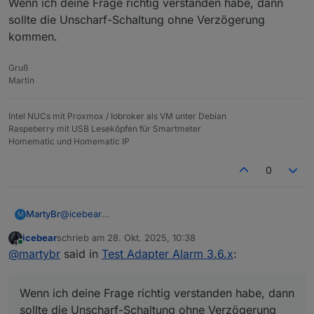
Wenn ich deine Frage richtig verstanden habe, dann
sollte die Unscharf-Schaltung ohne Verzögerung
kommen.
Gruß
Martin
Intel NUCs mit Proxmox / Iobroker als VM unter Debian
Raspeberry mit USB Leseköpfen für Smartmeter
Homematic und Homematic IP
0
@
icebear
MartyBr
M
Ich möchte, dass bei aktivierter Alarmanlage beim
icebear
schrieb am
28. Okt. 2025, 10:38
öffnen der Tür der Alarm erst verzögert kommt, so
Wenn ich deine Frage richtig verstanden habe, dann
zuletzt editiert von
Online
@
martybr
said in
Test Adapter Alarm 3.6.x
:
dass ich im Haus den Zustand "unscharf" schalten
sollte die Unscharf-Schaltung ohne Verzögerung
kann.
kommen.
Bei Herausgehen ist das kein Problem. Ich schalte den
Wenn ich deine Frage richtig verstanden habe, dann
Alarm verzögert ein und habe dann 1 Minute Zeit das
Haus zu verlassen.
sollte die Unscharf-Schaltung ohne Verzögerung