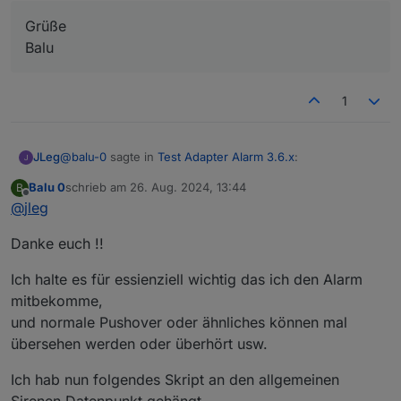
Grüße
Balu
1
@
balu-0
sagte in
Test Adapter Alarm 3.6.x
:
JLeg
Balu 0
schrieb am
26. Aug. 2024, 13:44
B
zuletzt editiert von
Offline
@
jleg
Noch eine Frage zur Pushover Benachrichtigung.
das mit der "Alarm Prio" habe ich einfach durch eine 2.
Bei meinen Wasseralarmen über Blockli kann ich
Danke euch !!
pushover-Instanz (die grundsätzlich auf "Prio Alarm"
einen high Priorität Alarm mit Bestätigung im Block
steht) gelöst - alles mit dieser Prio geht einfach dahin
einstellen.
Ich halte es für essienziell wichtig das ich den Alarm
Grüße
("pushover.1")... "Bestätigung" geht afaik so leider nicht.
Habe ich über den Adapter auch irgend eine
mitbekomme,
Balu
Möglichkeit das so ein zu stellen ?
und normale Pushover oder ähnliches können mal
übersehen werden oder überhört usw.
Ich hab nun folgendes Skript an den allgemeinen
Sirenen Datenpunkt gehängt.