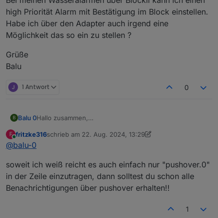
Danke für eure Hilfe !
high Priorität Alarm mit Bestätigung im Block einstellen.
Gelöst :
Habe ich über den Adapter auch irgend eine
nimm nicht das PLUS sondern tippe telegram.0 (also die
Möglichkeit das so ein zu stellen ?
Instanz, welche du verwenden willst) ein und dann
<Enter>
Grüße
Balu
1 Antwort
0
Hallo zusammen,
Balu 0
B
ich bekomme irgendwie keine benachrichtigungen über
fritzke316
schrieb am
22. Aug. 2024, 13:29
F
pushover.
Pushover läüft :
zuletzt editiert von fritzke316
Online
@
balu-0
Muss ich hier noch was machen oder hab ich nen fehler
soweit ich weiß reicht es auch einfach nur "pushover.0"
?
Danke für eure Hilfe !
in der Zeile einzutragen, dann solltest du schon alle
Gelöst :
Benachrichtigungen über pushover erhalten!!
nimm nicht das PLUS sondern tippe telegram.0 (also die
Instanz, welche du verwenden willst) ein und dann
1
<Enter>