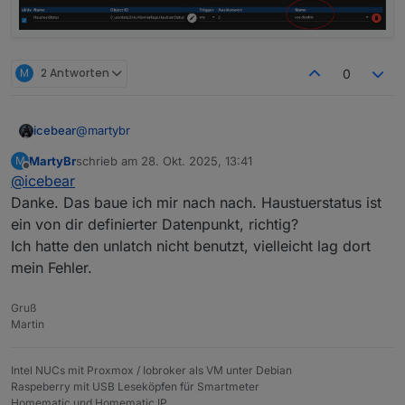
M
2 Antworten
0
@
martybr
icebear
MartyBr
schrieb am
28. Okt. 2025, 13:41
M
Also ich mach das bei mir über ein Blockly und dem
zuletzt editiert von
Offline
@
icebear
Adapter.
Eingesetzt ist hierbei ein Nuki und ein Door-Sensor
Danke. Das baue ich mir nach nach. Haustuerstatus ist
von Homematic IP. Die States für das Nuki kommen
ein von dir definierter Datenpunkt, richtig?
vom nuki-extended-Adapter und vom hm-rpc Adapter.
Erstmal das Blockly für den Haustür-Status:
Ich hatte den unlatch nicht benutzt, vielleicht lag dort
mein Fehler.
Gruß
Martin
Intel NUCs mit Proxmox / Iobroker als VM unter Debian
Raspeberry mit USB Leseköpfen für Smartmeter
Homematic und Homematic IP