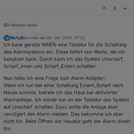
0
4 Monaten später
MartyBr
schrieb am
28. Okt. 2025, 07:25
M
zuletzt editiert von
Offline
Ich baue gerade INNEN eine Tastatur für die Schaltung
des Alarmsystems ein. Diese liefert nun Werte, die ich
benutzen kann. Damit kann ich das System Unscharf,
Scharf_Innen und Scharf_Extern schalten.
Nun habe ich eine Frage zum Alarm-Adapter:
Wenn ich nun bei einer Schaltung Extern_Scharf nach
Hause komme, betrete ich das Haus bei aktivierter
Alarmanlage. Ich würde nun an der Tastatur das System
auf Unscharf schalten. Dazu sollte die Anlage aber
verzögert den Alarm melden. Das bekomme ich aber
nicht hin. Beim Öffnen der Haustür geht der Alarm direkt
los.