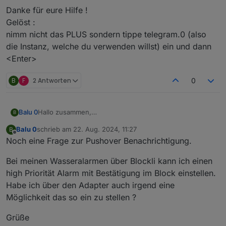
Danke für eure Hilfe !
Gelöst :
nimm nicht das PLUS sondern tippe telegram.0 (also
die Instanz, welche du verwenden willst) ein und dann
<Enter>
B
F
2 Antworten
0
Hallo zusammen,
Balu 0
B
ich bekomme irgendwie keine benachrichtigungen über
Balu 0
schrieb am
22. Aug. 2024, 11:27
B
pushover.
Pushover läüft :
zuletzt editiert von
Offline
Noch eine Frage zur Pushover Benachrichtigung.
Muss ich hier noch was machen oder hab ich nen fehler
Bei meinen Wasseralarmen über Blockli kann ich einen
?
Danke für eure Hilfe !
high Priorität Alarm mit Bestätigung im Block einstellen.
Gelöst :
Habe ich über den Adapter auch irgend eine
nimm nicht das PLUS sondern tippe telegram.0 (also die
Möglichkeit das so ein zu stellen ?
Instanz, welche du verwenden willst) ein und dann
<Enter>
Grüße