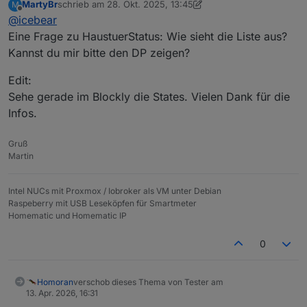
MartyBr
schrieb am
28. Okt. 2025, 13:45
M
Also ich mach das bei mir über ein Blockly und dem
zuletzt editiert von MartyBr
Offline
@
icebear
Adapter.
Und im Adapter Alarm dann noch wie auf dem Bild die
Eingesetzt ist hierbei ein Nuki und ein Door-Sensor
Verknüpfung setzten:
Eine Frage zu HaustuerStatus: Wie sieht die Liste aus?
von Homematic IP. Die States für das Nuki kommen
Kannst du mir bitte den DP zeigen?
vom nuki-extended-Adapter und vom hm-rpc Adapter.
Erstmal das Blockly für den Haustür-Status:
Edit:
Sehe gerade im Blockly die States. Vielen Dank für die
Infos.
Gruß
Martin
Intel NUCs mit Proxmox / Iobroker als VM unter Debian
Raspeberry mit USB Leseköpfen für Smartmeter
Homematic und Homematic IP
0
Homoran
verschob dieses Thema von Tester am
13. Apr. 2026, 16:31
Und im Adapter Alarm dann noch wie auf dem Bild die