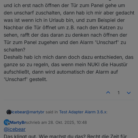
und ich erst nach öffnen der Tür zum Panel gehe um
den unscharf zuschalten, dann hab ich mir aber gedacht
was ist wenn ich in Urlaub bin, und zum Beispiel der
Nachbar die Tür öffnet um z.B. nach den Katzen zu
sehen, rafft der das daran zu denken nach öffnen der
Tür zum Panel zugehen und den Alarm 'Unscharf' zu
schalten?
Deshalb hab ich mich dann doch dazu entschieden, das
ganze so zu regeln, das wenn mein NUKI die Haustür
aufschließt, dann wird automatisch der Alarm auf
'Unscharf' gestellt.
1
@
martybr
said in
Test Adapter Alarm 3.6.x
:
icebear
MartyBr
schrieb am
28. Okt. 2025, 10:48
M
zuletzt editiert von
Offline
@
icebear
Wenn ich deine Frage richtig verstanden habe,
dann sollte die Unscharf-Schaltung ohne
Das klingt gut. Wie machst du das? Recht die Zeit für