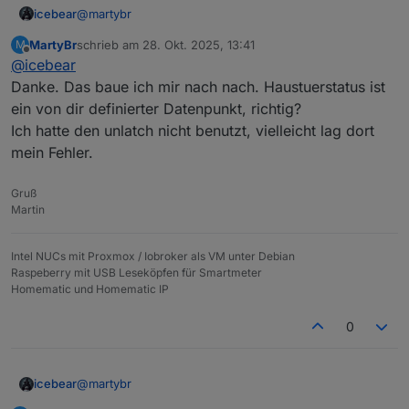
@
martybr
icebear
MartyBr
schrieb am
28. Okt. 2025, 13:41
M
Also ich mach das bei mir über ein Blockly und dem
zuletzt editiert von
Offline
@
icebear
Adapter.
Eingesetzt ist hierbei ein Nuki und ein Door-Sensor
Danke. Das baue ich mir nach nach. Haustuerstatus ist
von Homematic IP. Die States für das Nuki kommen
ein von dir definierter Datenpunkt, richtig?
vom nuki-extended-Adapter und vom hm-rpc Adapter.
Erstmal das Blockly für den Haustür-Status:
Ich hatte den unlatch nicht benutzt, vielleicht lag dort
mein Fehler.
Gruß
Martin
Intel NUCs mit Proxmox / Iobroker als VM unter Debian
Raspeberry mit USB Leseköpfen für Smartmeter
Homematic und Homematic IP
0
@
martybr
icebear