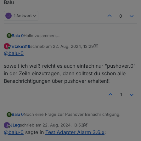
Balu
1 Antwort
0
Hallo zusammen,
Balu 0
B
ich bekomme irgendwie keine benachrichtigungen über
fritzke316
schrieb am
22. Aug. 2024, 13:29
F
pushover.
Pushover läüft :
zuletzt editiert von fritzke316
Online
@
balu-0
Muss ich hier noch was machen oder hab ich nen fehler
soweit ich weiß reicht es auch einfach nur "pushover.0"
?
Danke für eure Hilfe !
in der Zeile einzutragen, dann solltest du schon alle
Gelöst :
Benachrichtigungen über pushover erhalten!!
nimm nicht das PLUS sondern tippe telegram.0 (also die
Instanz, welche du verwenden willst) ein und dann
1
<Enter>
Noch eine Frage zur Pushover Benachrichtigung.
Balu 0
B
JLeg
schrieb am
22. Aug. 2024, 13:53
Bei meinen Wasseralarmen über Blockli kann ich einen
zuletzt editiert von JLeg
Offline
@
balu-0
sagte in
Test Adapter Alarm 3.6.x
:
high Priorität Alarm mit Bestätigung im Block einstellen.
Habe ich über den Adapter auch irgend eine
Grüße