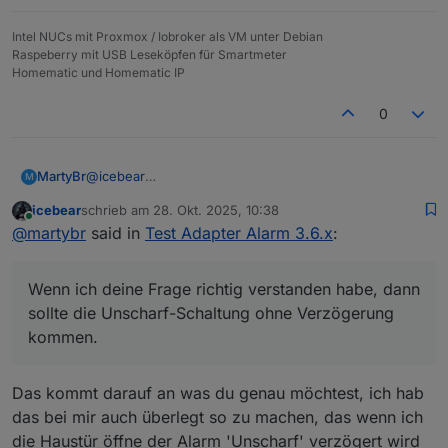
Intel NUCs mit Proxmox / Iobroker als VM unter Debian
Raspeberry mit USB Leseköpfen für Smartmeter
Homematic und Homematic IP
0
@
icebear
MartyBr
M
Ich möchte, dass bei aktivierter Alarmanlage beim
icebear
schrieb am
28. Okt. 2025, 10:38
öffnen der Tür der Alarm erst verzögert kommt, so
Wenn ich deine Frage richtig verstanden habe, dann
zuletzt editiert von
Online
@
martybr
said in
Test Adapter Alarm 3.6.x
:
dass ich im Haus den Zustand "unscharf" schalten
sollte die Unscharf-Schaltung ohne Verzögerung
kann.
kommen.
Bei Herausgehen ist das kein Problem. Ich schalte den
Wenn ich deine Frage richtig verstanden habe, dann
Alarm verzögert ein und habe dann 1 Minute Zeit das
Haus zu verlassen.
sollte die Unscharf-Schaltung ohne Verzögerung
kommen.
Das kommt darauf an was du genau möchtest, ich hab
das bei mir auch überlegt so zu machen, das wenn ich
die Haustür öffne der Alarm 'Unscharf' verzögert wird