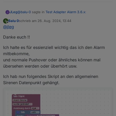
@
balu-0
sagte in
Test Adapter Alarm 3.6.x
:
JLeg
Balu 0
schrieb am
26. Aug. 2024, 13:44
B
zuletzt editiert von
Offline
@
jleg
Noch eine Frage zur Pushover Benachrichtigung.
das mit der "Alarm Prio" habe ich einfach durch eine 2.
Bei meinen Wasseralarmen über Blockli kann ich
Danke euch !!
pushover-Instanz (die grundsätzlich auf "Prio Alarm"
einen high Priorität Alarm mit Bestätigung im Block
steht) gelöst - alles mit dieser Prio geht einfach dahin
einstellen.
Ich halte es für essienziell wichtig das ich den Alarm
Grüße
("pushover.1")... "Bestätigung" geht afaik so leider nicht.
Habe ich über den Adapter auch irgend eine
mitbekomme,
Balu
Möglichkeit das so ein zu stellen ?
und normale Pushover oder ähnliches können mal
übersehen werden oder überhört usw.
Ich hab nun folgendes Skript an den allgemeinen
Sirenen Datenpunkt gehängt.