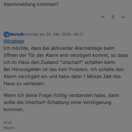
Alarmmeldung kommen?
0
MartyBr
schrieb am
28. Okt. 2025, 09:27
M
zuletzt editiert von
Offline
@
icebear
Ich möchte, dass bei aktivierter Alarmanlage beim
öffnen der Tür der Alarm erst verzögert kommt, so dass
ich im Haus den Zustand "unscharf" schalten kann.
Bei Herausgehen ist das kein Problem. Ich schalte den
Alarm verzögert ein und habe dann 1 Minute Zeit das
Haus zu verlassen.
Wenn ich deine Frage richtig verstanden habe, dann
sollte die Unscharf-Schaltung ohne Verzögerung
kommen.
Gruß
Martin