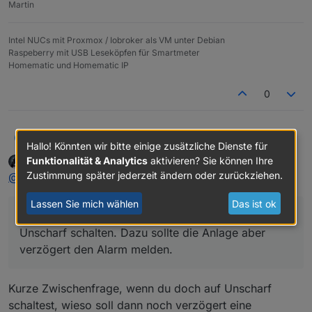
Martin
Intel NUCs mit Proxmox / Iobroker als VM unter Debian
Raspeberry mit USB Leseköpfen für Smartmeter
Homematic und Homematic IP
0
Ich baue gerade INNEN eine Tastatur für die Schaltung
MartyBr
M
Hallo! Könnten wir bitte einige zusätzliche Dienste für
des Alarmsystems ein. Diese liefert nun Werte, die ich
Funktionalität & Analytics
aktivieren? Sie können Ihre
icebear
schrieb am
28. Okt. 2025, 09:11
benutzen kann. Damit kann ich das System Unscharf,
Nun habe ich eine Frage zum Alarm-Adapter:
zuletzt editiert von
Online
Zustimmung später jederzeit ändern oder zurückziehen.
@
martybr
said in
Test Adapter Alarm 3.6.x
:
Scharf_Innen und Scharf_Extern schalten.
Wenn ich nun bei einer Schaltung Extern_Scharf nach
Hause komme, betrete ich das Haus bei aktivierter
Was mache ich falsch?
Lassen Sie mich wählen
Das ist ok
Alarmanlage. Ich würde nun an der Tastatur das
...Ich würde nun an der Tastatur das System auf
System auf Unscharf schalten. Dazu sollte die Anlage
Hier die Einstellungen:
aber verzögert den Alarm melden. Das bekomme ich
Unscharf schalten. Dazu sollte die Anlage aber
aber nicht hin. Beim Öffnen der Haustür geht der
verzögert den Alarm melden.
Alarm direkt los.
Kurze Zwischenfrage, wenn du doch auf Unscharf
schaltest, wieso soll dann noch verzögert eine