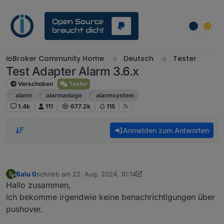
Weiter zum Inhalt
ioBroker Community Home
Deutsch
Tester
Test Adapter Alarm 3.6.x
Verschoben
Tester
alarm
alarmanlage
alarmsystem
1.4k
111
677.2k
115
Anmelden zum Antworten
Balu 0
schrieb am
22. Aug. 2024, 10:14
B
zuletzt editiert von Balu 0
Offline
Hallo zusammen,
ich bekomme irgendwie keine benachrichtigungen über
pushover.