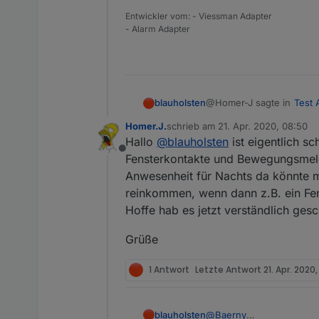
Entwickler vom: - Viessman Adapter
- Alarm Adapter
@Homer-J sagte in
Test 
blauholsten
Homer.J.
schrieb am
21. Apr. 2020, 08:50
zuletzt editiert von
Hallo
@
blauholsten
ist eigentlich sc
Hi
@
blauholsten
funkti
Offline
könntest einmal für in
Fensterkontakte und Bewegungsmeld
Hi,
die Fensterkontakte und Bewegungsmelder rei
Anwesenheit für Nachts da könnte m
Innensirene bei Auslö
reinkommen, wenn dann z.B. ein Fen
sorry für die etwas verzög
Grüße
Ich lass jetzt schon mehr
Hoffe hab es jetzt verständlich ges
PS: Allerdings sind mass
Alarm- und Warnkreis ja 
Grüße
Was ich definitiv noch i
1 Antwort
Letzte Antwort
21. Apr. 2020,
blauholsten
@
Baerny