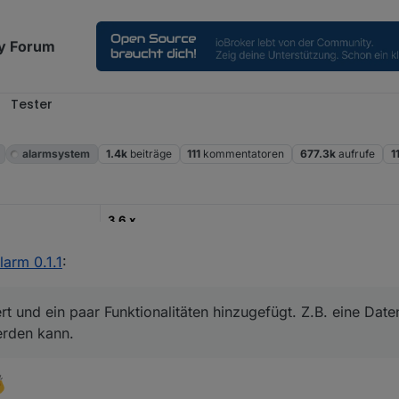
y Forum
Tester
alarmsystem
1.4k
beiträge
111
kommentatoren
677.3k
aufrufe
1
3.6.x
22.12.2022
larm 0.1.1
:
https://github.com/misanorot/ioBroker.alarm
rt und ein paar Funktionalitäten hinzugefügt. Z.B. eine Dat
ng, Changelog etc.
erden kann.