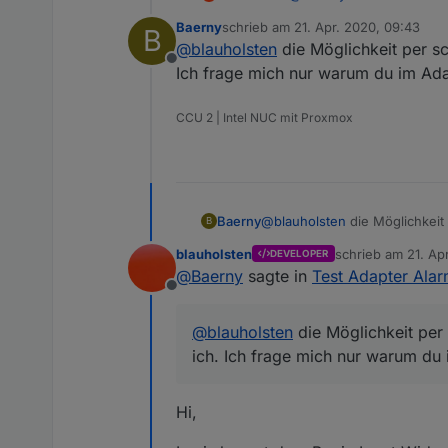
hi bitte schau hier mal u
Baerny
schrieb am
21. Apr. 2020, 09:43
B
zuletzt editiert von
@
blauholsten
die Möglichkeit per s
Offline
Ich frage mich nur warum du im Adap
CCU 2 | Intel NUC mit Proxmox
Baerny
@
blauholsten
die Möglichkeit
B
mich nur warum du im Adapter 
blauholsten
schrieb am
21. Ap
DEVELOPER
zuletzt editiert vo
@
Baerny
sagte in
Test Adapter Alar
Offline
@
blauholsten
die Möglichkeit per
ich. Ich frage mich nur warum du 
Hi,