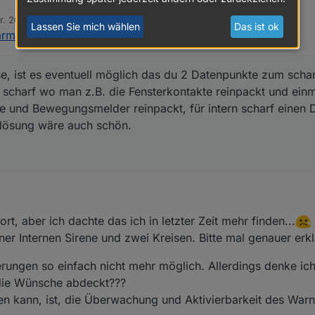
 man z.B. die Fensterkontakte reinpackt und einmal für extern scharf wo
r. 2020, 19:28
f einen Datenpunkt zum schalten einer Innensirene bei
n
Lassen Sie mich wählen
Das ist ok
rm 0.1.1
:
n.
se, ist es eventuell möglich das du 2 Datenpunkte zum schar
n scharf wo man z.B. die Fensterkontakte reinpackt und einm
e und Bewegungsmelder reinpackt, für intern scharf einen
uslösung wäre auch schön.
rt, aber ich dachte das ich in letzter Zeit mehr finden...
ner Internen Sirene und zwei Kreisen. Bitte mal genauer erk
erungen so einfach nicht mehr möglich. Allerdings denke i
 die Wünsche abdeckt???
en kann, ist, die Überwachung und Aktivierbarkeit des Warn