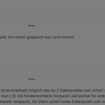
3.6.x
22.12.2022
geht, bin schon gespannt was noch kommt
https://github.com/misanorot/ioBroker.alarm
ng, Changelog etc.
3.6.x
22.12.2022
, ist es eventuell möglich das du 2 Datenpunkte zum scharf
o man z.B. die Fensterkontakte reinpackt und einmal für ex
https://github.com/misanorot/ioBroker.alarm
elder reinpackt, für intern scharf einen Datenpunkt zum sc