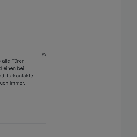
#9
 alle Türen,
f schalten anlegen
xtern scharf wo man
 einen bei
nd Türkontakte
auch immer.
ären, danke.
, dass man mit dem
eises.