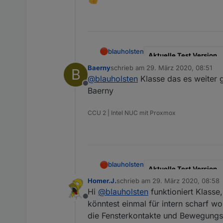
blauholsten
Aktuelle Test Version
Baerny
schrieb am
29. März 2020, 08:51
B
zuletzt editiert von
Veröffentlichungsdatum
@
blauholsten
Klasse das es weiter 
Offline
Baerny
Github Link
CCU 2 | Intel NUC mit Proxmox
Hier Adapter Beschreibu
blauholsten
Aktuelle Test Version
Homer.J.
schrieb am
29. März 2020, 08:58
zuletzt editiert von
Veröffentlichungsdatum
Hi
@
blauholsten
funktioniert Klasse
Offline
könntest einmal für intern scharf w
Github Link
die Fensterkontakte und Bewegungsm