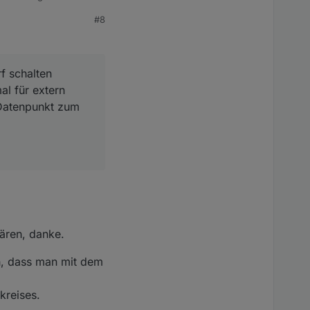
 man die
#8
f schalten
al für extern
 Datenpunkt zum
lären, danke.
ch, dass man mit dem
kreises.