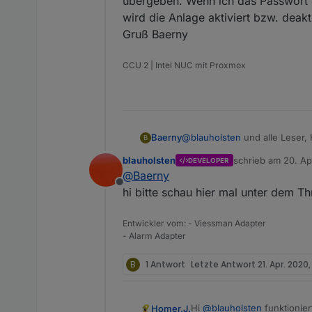
übergeben. Wenn ich das Passwort 
wird die Anlage aktiviert bzw. deakti
Gruß Baerny
CCU 2 | Intel NUC mit Proxmox
Baerny
@
blauholsten
und alle Leser, Hallo, ich versuche die Anlage über Passwort zu aktivieren/deaktivieren. Hat einer einen Tipp
B
für mich, wie ich es anstell
blauholsten
schrieb am
20. Ap
DEVELOPER
Passwort direkt in den Daten
zuletzt editiert vo
@
Baerny
deaktiviert. Über VIS passiert 
Offline
Gruß Baerny
hi bitte schau hier mal unter dem T
Entwickler vom: - Viessman Adapter
- Alarm Adapter
B
1 Antwort
Letzte Antwort
21. Apr. 2020
Hi
@
blauholsten
funktionier
Homer.J.