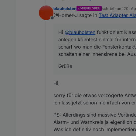
einmal für intern scharf wo
blauholsten
schrieb am
20. Ap
DEVELOPER
Fensterkontakte und Bewegungsmelder reinpackt, für intern schar
Grüße
zuletzt editiert vo
@Homer-J sagte in
Test Adapter Ala
Auslösung wäre auch schö
Offline
Hi
@
blauholsten
funktioniert Klas
anlegen könntest einmal für inter
scharf wo man die Fensterkontakt
schalten einer Innensirene bei A
Grüße
Hi,
sorry für die etwas verzögerte Antwo
Ich lass jetzt schon mehrfach von ei
PS: Allerdings sind massive Veränd
Alarm- und Warnkreis ja eigentlich
Was ich definitiv noch implementier