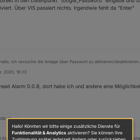
direkt in den Datenpunkt "toogle_Password" eingebe und 
viert. Über VIS passiert nichts. Irgendwie fehlt da "Enter"
en kann, über das Keypad in meiner VIS die Daten an den Adapter zu übe
r. 2020, 19:23
punkt "toogle_Password" eingebe und das Häckchen setze wird die Anlag
n
nichts. Irgendwie fehlt da "Enter"
hread Alarm 0.0.8, dort habe ich und andere eine Möglichke
, 09:43
Hallo! Könnten wir bitte einige zusätzliche Dienste für
Funktionalität & Analytics
aktivieren? Sie können Ihre
t Klasse, ist es eventuell möglich das du 2 Datenpunkte zum scharf sch
Zustimmung später jederzeit ändern oder zurückziehen.