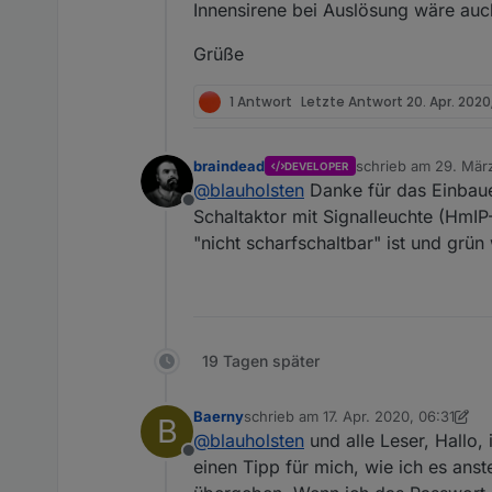
Hier Adapter Beschreibu
Innensirene bei Auslösung wäre auc
Grüße
1 Antwort
Letzte Antwort
20. Apr. 2020
braindead
schrieb am
29. März
DEVELOPER
zuletzt editiert von
@
blauholsten
Danke für das Einbaue
Offline
Schaltaktor mit Signalleuchte (HmIP-
"nicht scharfschaltbar" ist und grün 
19 Tagen später
Baerny
schrieb am
17. Apr. 2020, 06:31
B
zuletzt editiert von Baerny
@
blauholsten
und alle Leser, Hallo,
Offline
einen Tipp für mich, wie ich es ans