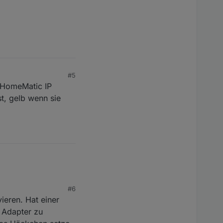
#5
n HomeMatic IP
st, gelb wenn sie
#6
ieren. Hat einer
n Adapter zu