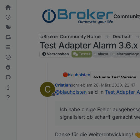
Weiter zum Inhalt
Communit
ioBroker Community Home
Deutsch
Test Adapter Alarm 3.6.x
Verschoben
Tester
alarm
alarmanlage
blauholsten
Aktuelle Test Version
Cristian
schrieb am
28. März 2020, 22:47
C
zuletzt editiert von
Veröffentlichungsdatum
@
blauholsten
said in
Test Adapter A
Offline
Github Link
Ich habe einige Fehler ausgebesse
Hier Adapter Beschreibu
signalisiert ob scharff gemacht w
Danke für die Weiterentwicklung!