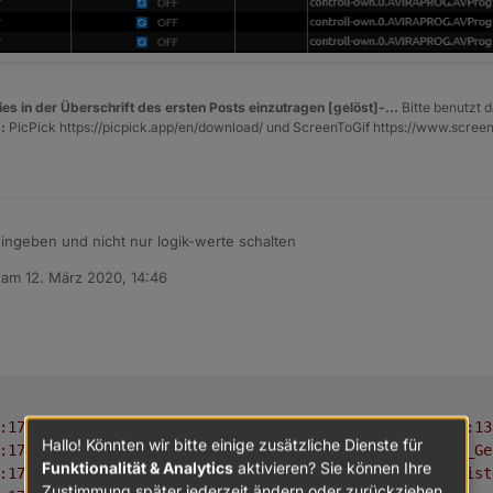
es in der Überschrift des ersten Posts einzutragen [gelöst]-...
Bitte benutzt d
:
PicPick https://picpick.app/en/download/ und ScreenToGif https://www.scree
ingeben und nicht nur logik-werte schalten
b am
12. März 2020, 14:46
editiert von
2020-03-12 15:46:17.590	
error
(18120)
at
Script.runInContext
(vm.js:13
Hallo! Könnten wir bitte einige zusätzliche Dienste für
2020-03-12 15:46:17.590	
error
(18120)
at
script.js.Listen.Smarthome_Ge
Funktionalität & Analytics
aktivieren? Sie können Ihre
2020-03-12 15:46:17.590	
error
(18120)
at
getMySmarties
(script.js.List
Zustimmung später jederzeit ändern oder zurückziehen.