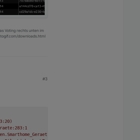
as Voting rechts unten im
ntogif.com/downloads.html
#3
3:20)
raete:283:1
en.Smarthome_Geraete:426:25)