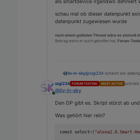
als smartdevice irgendwo definiert w
javascript.0	2020-03-1
javascript.0	2020-03-1
schau mal ob dieser datenpunkt exist
javascript.0	2020-03-1
datenpunkt zugewiesen wurde
javascript.0	2020-03-1
javascript.0	2020-03-1
nach einem gelösten Thread wäre es sinnvoll di
javascript.0	2020-03-1
Beitrag wenn er euch geholfen hat.
Forum-Tools
javascript.0	2020-03-
javascript.0	2020-03-1
javascript.0	2020-03-1
javascript.0	2020-03-1
javascript.0	2020-03-1
javascript.0	2020-03-
@
sigi234
scheint ein datenp
liv-in-sky
smartdevice irgendwo definie
sigi234
schrie
FORUM TESTING
MOST ACTIVE
schau mal ob dieser datenpun
zuletzt 
@
liv-in-sky
datenpunkt zugewiesen wu
Online
Den DP gibt es. Skript stürzt ab un
Was gehört hier rein?
const
select
=[
"alexa2.0.Smart-Ho