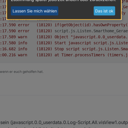
2020-03-12 15:46:17.590	
error
(18120)
at
Object.result.each
(C:\Progra
2020-03-12 15:46:17.590	
error
(18120)
at
script.js.Listen.Smarthome_Ge
Lassen Sie mich wählen
Das ist ok
2020-03-12 15:46:17.590	
error
(18120)
TypeError:
Cannot
read
property
2020-03-12 15:46:17.590	
error
(18120)
^
2020-03-12 15:46:17.590	
error
(18120)
if(getObject(id).hasOwnProperty(
2020-03-12 15:46:17.590	
error
(18120)
script.js.Listen.Smarthome_Gerae
2020-03-12 15:46:17.589	
warn
(18120)
Object
"javascript.0.0_userdata.
2020-03-12 15:46:17.580	
info
(18120)
Start
javascript
script.js.Liste
2020-03-12 15:46:16.682	
info
(18120)
Stop
script
script.js.Listen.Sma
2020-03-12 15:46:00.216	
warn
(18120)
at
Timer.processTimers
(timers.j
 wenn er euch geholfen hat.
sein (javascript.0.0_userdata.0.Log-Script.All.visView1.ou