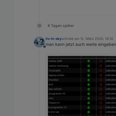
8 Tagen später
liv-in-sky
schrieb am
12. März 2020, 14:14
zuletzt editiert von
man kann jetzt auch werte eingeben 
Offline