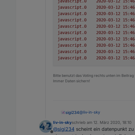
javascript.0
javascript.0
javascript.0
javascript.0
javascript.0
javascript.0
javascript.0
javascript.0
javascript.0
javascript.0
Bitte benutzt das Voting rechts unten im Beitrag
Immer Daten sichern!
@
liv-in-sky
sigi234
liv-in-sky
schrieb am
12. März 2020, 18:10
Wo habe ich einen Fehler?
zuletzt editiert von
@
sigi234
scheint ein datenpunkt zu 
Offline