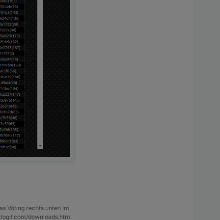
as Voting rechts unten im
ntogif.com/downloads.html