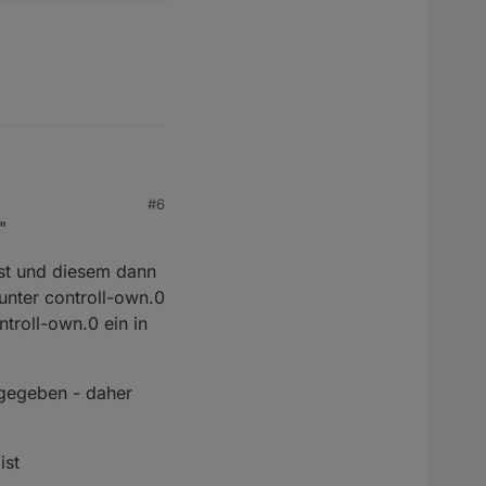
#6
"
st und diesem dann
unter controll-own.0
troll-own.0 ein in
ngegeben - daher
ist