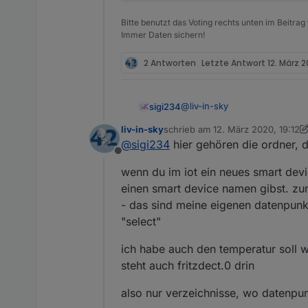
Bitte benutzt das Voting rechts unten im Beitrag
Immer Daten sichern!
2 Antworten
Letzte Antwort
12. März 2
@
liv-in-sky
sigi234
liv-in-sky
schrieb am
12. März 2020, 19:12
Den DP gibt es. Skript stürzt
zuletzt editiert von liv-in-sky
3. De
@
sigi234
hier gehören die ordner, d
Offline
Was gehört hier rein?
wenn du im iot ein neues smart dev
einen smart device namen gibst. zum
- das sind meine eigenen datenpunkt
"select"
ich habe auch den temperatur soll 
steht auch fritzdect.0 drin
also nur verzeichnisse, wo datenpun