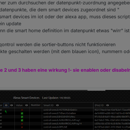
dner zum durchsuchen der datenpunkt-zuordnung angegebe
ie datenpunkte, die dem smart devices zugeordnet sind "
mart devices im iot oder der alexa app, muss dieses script
ein update
n die smart home definition im datenpunkt etwas "wirr" ist
n iqontrol werden die sortier-buttons nicht funktionieren
nkte geschalten werden (mit dem blauen icon), nummern ode
alte 2 und 3 haben eine
wirkung
!- sie enablen oder disabel