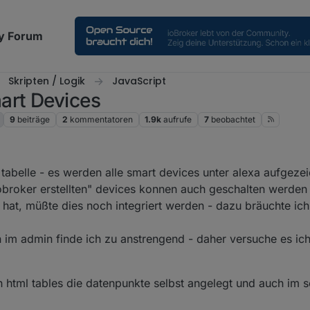
y Forum
Skripten / Logik
JavaScript
art Devices
9
beiträge
2
kommentatoren
1.9k
aufrufe
7
beobachtet
e tabelle - es werden alle smart devices unter alexa aufgeze
iobroker erstellten" devices konnen auch geschalten werden 
g hat, müßte dies noch integriert werden - dazu bräuchte ich
 im admin finde ich zu anstrengend - daher versuche es ich
 html tables die datenpunkte selbst angelegt und auch im s