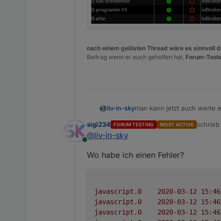
nach einem gelösten Thread wäre es sinnvoll di
Beitrag wenn er euch geholfen hat.
Forum-Tools
man kann jetzt auch werte e
liv-in-sky
sigi234
schrie
FORUM TESTING
MOST ACTIVE
zuletzt 
@
liv-in-sky
Online
Wo habe ich einen Fehler?
javascript.0
javascript.0
javascript.0