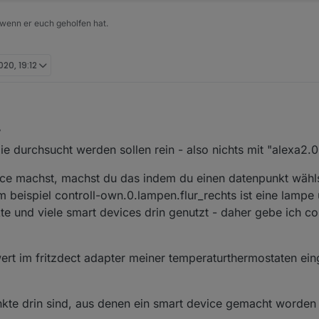
 wenn er euch geholfen hat.
020, 19:12
 ab und legt den JS Adapter lahm.
z. 2020, 20:13
ie durchsucht werden sollen rein - also nichts mit "alexa2.0
ice machst, machst du das indem du einen datenpunkt wähl
 beispiel controll-own.0.lampen.flur_rechts ist eine lampe 
e und viele smart devices drin genutzt - daher gebe ich con
wert im fritzdect adapter meiner temperaturthermostaten ei
kte drin sind, aus denen ein smart device gemacht worden 