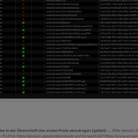
es in der Überschrift des ersten Posts einzutragen [gelöst]-...
Bitte benutzt d
:
PicPick https://picpick.app/en/download/ und ScreenToGif https://www.scree