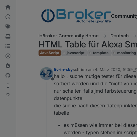
Weiter zum Inhalt
Communit
ioBroker Community Home
Deutsch
HTML Table für Alexa Sm
JavaScript
javascript
template
monitoring
liv-in-sky
schrieb am
4. März 2020, 16:59
zuletzt editiert von liv-in-sky
hallo , suche mutige tester für dies
Offline
sortiert werden und die "nicht von 
nur schalter, falls jmd farbsteuerun
datenpunkte
die suche nach diesen datenpunkten
tabelle
es müssen wie immer bei diesen
werden - typen stehen im script