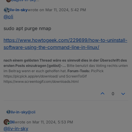
Wie ist den der Befehl unter Linux zum deinstallieren?
liv-in-sky
wrote on
Mar 11, 2024, 5:42 PM
last edited by
Offline
@
oli
sudo apt purge nmap
https://www.howtogeek.com/229699/how-to-uninstall-
software-using-the-command-line-in-linux/
nach einem gelösten Thread wäre es sinnvoll dies in der Überschrift des
ersten Posts einzutragen [gelöst]-...
Bitte benutzt das Voting rechts unten
im Beitrag wenn er euch geholfen hat.
Forum-Tools:
PicPick
https://picpick.app/en/download/ und ScreenToGif
https://www.screentogif.com/downloads.html
0
@
oli
liv-in-sky
Oli
wrote on
Mar 11, 2024, 5:53 PM
O
sudo apt purge nmap
last edited by
Online
@
liv-in-sky