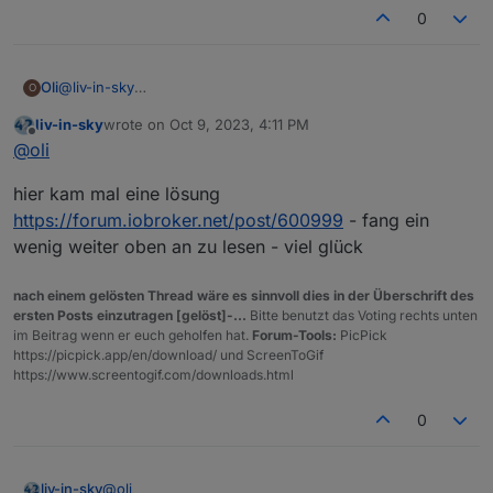
0
@
liv-in-sky
Oli
O
Also mit folgendem Befehl bekomme ich die reduzierten
liv-in-sky
wrote on
Oct 9, 2023, 4:11 PM
Geräte ohne MAC
last edited by
Offline
@
oli
Bei folgenden Befehl kommt gar nichts zurück
hier kam mal eine lösung
https://forum.iobroker.net/post/600999
- fang ein
wenig weiter oben an zu lesen - viel glück
Ich dachte eigentlich, dass man bei Docker immer mit 'root'
unterwegs ist
nach einem gelösten Thread wäre es sinnvoll dies in der Überschrift des
ersten Posts einzutragen [gelöst]-...
Bitte benutzt das Voting rechts unten
im Beitrag wenn er euch geholfen hat.
Forum-Tools:
PicPick
https://picpick.app/en/download/ und ScreenToGif
https://www.screentogif.com/downloads.html
0
@
oli
liv-in-sky