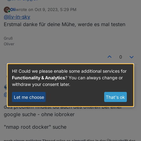
Oli
wrote on
Oct 9, 2023, 5:29 PM
O
hier kam mal eine lösung
last edited by
Online
@
liv-in-sky
https://forum.iobroker.net/post/600999
- fang ein
wenig weiter oben an zu lesen - viel glück
Erstmal danke für deine Mühe, werde es mal testen
Gruß
Oliver
0
Hi! Could we please enable some additional services for
Oli
@
liv-in-sky
O
Functionality & Analytics
? You can always change or
Erstmal danke für deine Mühe, werde es mal testen
withdraw your consent later.
liv-in-sky
wrote on
Oct 9, 2023, 5:31 PM
last edited by
Offline
@
oli
Let me choose
That's ok
das problem findest du auch des öfteren bei einer
google suche - ohne iobroker
"nmap root docker" suche
nach einem gelösten Thread wäre es sinnvoll dies in der Überschrift des