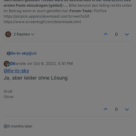
ersten Posts einzutragen [gelöst]-...
Bitte benutzt das Voting rechts unten
im Beitrag wenn er euch geholfen hat.
Forum-Tools:
PicPick
https://picpick.app/en/download/ und ScreenToGif
https://www.screentogif.com/downloads.html
O
2 Replies
0
@
oli
liv-in-sky
Oli
wrote on
Oct 9, 2023, 5:41 PM
O
das problem findest du auch des öfteren bei einer
last edited by
Online
@
liv-in-sky
google suche - ohne iobroker
"nmap root docker" suche
Ja, aber leider ohne Lösung
Gruß
Oliver
0
5 months later