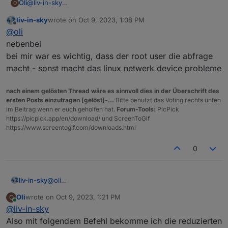
@
liv-in-sky
Oli
O
danke für das geniale Script, bin gerade erst darauf
liv-in-sky
wrote on
Oct 9, 2023, 1:08 PM
gestoßen und es funktioniert wie es soll.
Allerdings habe ich meinen ioBroker über Docker installiert
last edited by
Offline
@
oli
und habe das Problem, dass nicht alle Geräte über das
Skript angezeigt werden und die MAC Adressen fehlen.
@
Glasfaser
werden bei dir mittlerweile alle Geräte
nebenbei
angezeigt und wenn ja, wie hast du das hinbekommen?
bei mir war es wichtig, dass der root user die abfrage
Ausgabe aus dem Skript:
macht - sonst macht das linux netwerk device probleme
nach einem gelösten Thread wäre es sinnvoll dies in der Überschrift des
Ausgabe über die Konsole im Docker:
ersten Posts einzutragen [gelöst]-...
Bitte benutzt das Voting rechts unten
im Beitrag wenn er euch geholfen hat.
Forum-Tools:
PicPick
https://picpick.app/en/download/ und ScreenToGif
root@ioBroker:/opt/iobroker# nmap -sPR --dns-serve
https://www.screentogif.com/downloads.html
WARNING: -sR is now an alias for -sV and activate
Starting Nmap 7.80 ( https://nmap.org ) at 2023-10
Nmap scan report for speedport.ip (192.168.2.1)

0
Host is up (0.0040s latency).

MAC Address: 64:CC:22:39:A1:98 (Arcadyan)

Nmap scan report for 192.168.2.101

liv-in-sky
@
oli
Host is up (0.00032s latency).

nebenbei
MAC Address: 00:08:9B:EA:9B:3A (ICP Electronics)

Oli
wrote on
Oct 9, 2023, 1:21 PM
O
bei mir war es wichtig, dass der root user die abfrage
last edited by
Online
Nmap scan report for 192.168.2.103

@
liv-in-sky
macht - sonst macht das linux netwerk device
Host is up (0.00019s latency).

probleme
Also mit folgendem Befehl bekomme ich die reduzierten
MAC Address: F4:06:8D:38:61:92 (devolo AG)
