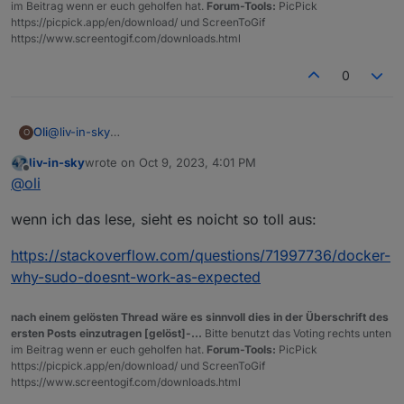
im Beitrag wenn er euch geholfen hat.
Forum-Tools:
PicPick
https://picpick.app/en/download/ und ScreenToGif
https://www.screentogif.com/downloads.html
0
@
liv-in-sky
Oli
O
Also mit folgendem Befehl bekomme ich die reduzierten
liv-in-sky
wrote on
Oct 9, 2023, 4:01 PM
Geräte ohne MAC
last edited by
Offline
@
oli
Bei folgenden Befehl kommt gar nichts zurück
wenn ich das lese, sieht es noicht so toll aus:
https://stackoverflow.com/questions/71997736/docker-
Ich dachte eigentlich, dass man bei Docker immer mit 'root'
why-sudo-doesnt-work-as-expected
unterwegs ist
nach einem gelösten Thread wäre es sinnvoll dies in der Überschrift des
ersten Posts einzutragen [gelöst]-...
Bitte benutzt das Voting rechts unten
im Beitrag wenn er euch geholfen hat.
Forum-Tools:
PicPick
https://picpick.app/en/download/ und ScreenToGif
https://www.screentogif.com/downloads.html