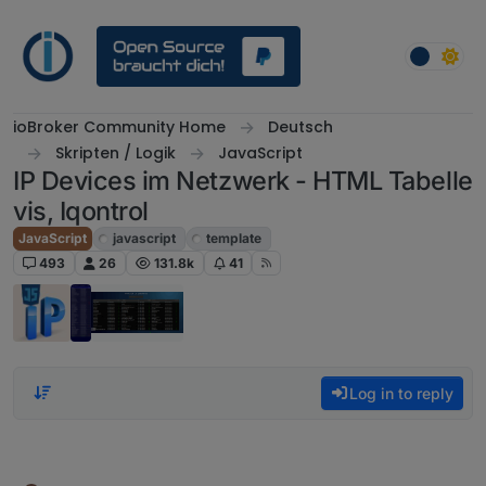
Skip to content
ioBroker Community Home
Deutsch
Skripten / Logik
JavaScript
IP Devices im Netzwerk - HTML Tabelle
vis, Iqontrol
JavaScript
javascript
template
493
26
131.8k
41
Log in to reply