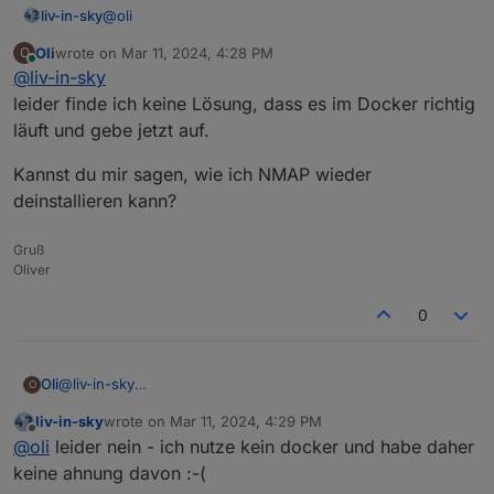
@
oli
liv-in-sky
Oli
wrote on
Mar 11, 2024, 4:28 PM
O
das problem findest du auch des öfteren bei einer
last edited by
Online
@
liv-in-sky
google suche - ohne iobroker
"nmap root docker" suche
leider finde ich keine Lösung, dass es im Docker richtig
läuft und gebe jetzt auf.
Kannst du mir sagen, wie ich NMAP wieder
deinstallieren kann?
Gruß
Oliver
0
@
liv-in-sky
Oli
O
leider finde ich keine Lösung, dass es im Docker richtig
liv-in-sky
wrote on
Mar 11, 2024, 4:29 PM
läuft und gebe jetzt auf.
Kannst du mir sagen, wie ich NMAP wieder deinstallieren
last edited by
Offline
@
oli
leider nein - ich nutze kein docker und habe daher
kann?
keine ahnung davon :-(