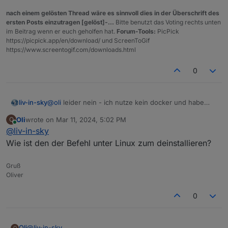
nach einem gelösten Thread wäre es sinnvoll dies in der Überschrift des
ersten Posts einzutragen [gelöst]-...
Bitte benutzt das Voting rechts unten
im Beitrag wenn er euch geholfen hat.
Forum-Tools:
PicPick
https://picpick.app/en/download/ und ScreenToGif
https://www.screentogif.com/downloads.html
0
liv-in-sky
@
oli
leider nein - ich nutze kein docker und habe
daher keine ahnung davon :-(
Oli
wrote on
Mar 11, 2024, 5:02 PM
O
last edited by
Online
@
liv-in-sky
Wie ist den der Befehl unter Linux zum deinstallieren?
Gruß
Oliver
0
Oli
@
liv-in-sky
O