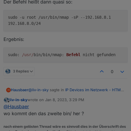
Der Befehl heißt dann quasi so:
sudo -u root /usr/bin/nmap -sP --192.168.8.1
192.168.8.0/24
Ergebnis:
sudo
:
/usr/
bin/bin/
nmap
:
Befehl
nicht gefunden
3 Replies
0
@
liv-in-sky
sagte in
IP Devices im Netzwerk - HTML
Hausbaer
H
Tabelle vis, Iqontrol
:
liv-in-sky
wrote on
Jan 8, 2023, 3:29 PM
last edited by
Offline
@
hausbaer
dann müssen wir im script den pfa
@
Hausbaer
ändern - suche folgende zeile und tausche
wo kommt den das zweite bin/ her ?
Sorry, aber mit Javascript kämpfe ich noch gewaltig.
local
mit
bin
nach einem gelösten Thread wäre es sinnvoll dies in der Überschrift des
Der Befehl heißt dann quasi so: