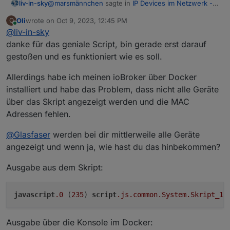
@
marsmännchen
sagte in
IP Devices im Netzwerk -
liv-in-sky
HTML Tabelle vis, Iqontrol
:
Oli
wrote on
Oct 9, 2023, 12:45 PM
O
last edited by
Online
@
liv-in-sky
const domainName="192.168.1.1";
danke für das geniale Script, bin gerade erst darauf
gestoßen und es funktioniert wie es soll.
liegt evtl daran (bin mir aber nichtt sicher):
Allerdings habe ich meinen ioBroker über Docker
installiert und habe das Problem, dass nicht alle Geräte
das ist kein domain name: z.b fritz.box wäre so ein d-
über das Skript angezeigt werden und die MAC
name
Adressen fehlen.
hast du da was im router definiert ?
@
Glasfaser
werden bei dir mittlerweile alle Geräte
ansonsten müßtest du mal den output aus der
console posten und auch den output des logs vom
angezeigt und wenn ja, wie hast du das hinbekommen?
script (in deinem post . im letzten code siehst du in
zeile 6 : console.log(result); - du mußt die beiden
Ausgabe aus dem Skript:
schrägstriche entfernen
javascript
.0
 (
235
) 
script
.js
.common
.System
.Skript_1
:
Ausgabe über die Konsole im Docker: