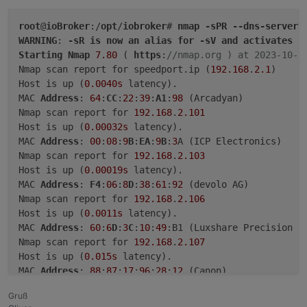
root
@
ioBroker
:/
opt
/
iobroker
# 
nmap
-sPR
--dns-servers
WARNING
: 
-sR
is
now
an
alias
for
-sV
and
activates
v
Starting
Nmap
7.80
 ( 
https
:
//nmap.org ) at 2023-10-0
Nmap scan report for speedport.ip (
192.168
.
2.1
)

Host is up (
0.0040s
 latency).

MAC 
Address
: 
64
:
CC
:
22
:
39
:
A1
:
98
 (Arcadyan)

Nmap scan report for 
192.168
.
2.101
Host is up (
0.00032s
 latency).

MAC 
Address
: 
00
:
08
:
9
B
:
EA
:
9
B
:
3
A (ICP Electronics)

Nmap scan report for 
192.168
.
2.103
Host is up (
0.00019s
 latency).

MAC 
Address
: 
F4
:
06
:
8
D
:
38
:
61
:
92
 (devolo AG)

Nmap scan report for 
192.168
.
2.106
Host is up (
0.0011s
 latency).

MAC 
Address
: 
60
:
6
D
:
3
C
:
10
:
49
:B1 (Luxshare Precision In
Nmap scan report for 
192.168
.
2.107
Host is up (
0.015s
 latency).

MAC 
Address
: 
88
:
87
:
17
:
96
:
28
:
12
 (Canon)

Nmap scan report for 
192.168
.
2.110
Gruß
Host is up (
0.0025s
 latency).
