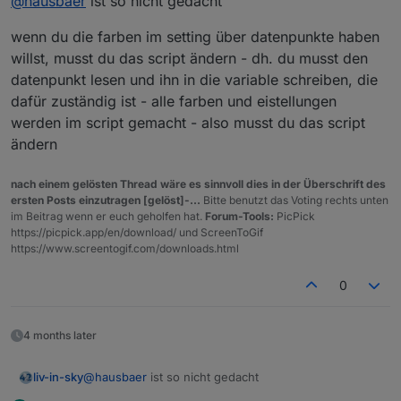
@
hausbaer
ist so nicht gedacht
Ich habe mir über DP "meine" Farben angelegt und
beziehe mich bei den Farbeinstellungen in Widgets
Leider bekomm ich das im Script nicht hin. Egal ob
wenn du die farben im setting über datenpunkte haben
z.B.per
ich das wie oben angebe, oder in " " setze, oder ' '
{0_userdata.0.einstellung_farben_schriftarten.farbe-
verwende - das Ergebnis ist eher bescheiden.
willst, musst du das script ändern - dh. du musst den
1} auf die jeweilige Farbe.
datenpunkt lesen und ihn in die variable schreiben, die
dafür zuständig ist - alle farben und eistellungen
werden im script gemacht - also musst du das script
ändern
Wie bekomme ich "meine" Farben / Schriftarten /
Schriftgrößen in solche Skripte?
nach einem gelösten Thread wäre es sinnvoll dies in der Überschrift des
ersten Posts einzutragen [gelöst]-...
Bitte benutzt das Voting rechts unten
im Beitrag wenn er euch geholfen hat.
Forum-Tools:
PicPick
https://picpick.app/en/download/ und ScreenToGif
https://www.screentogif.com/downloads.html
0
4 months later
@
hausbaer
ist so nicht gedacht
liv-in-sky