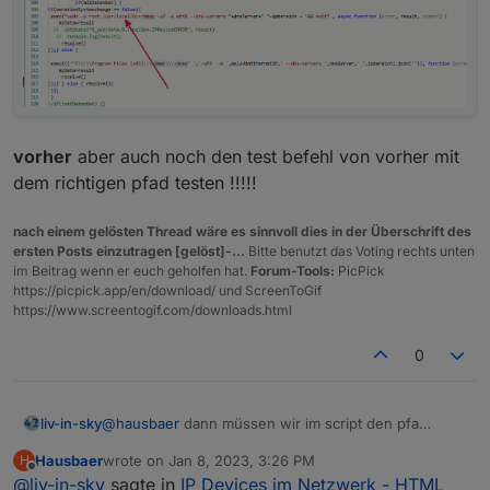
vorher
aber auch noch den test befehl von vorher mit
dem richtigen pfad testen !!!!!
nach einem gelösten Thread wäre es sinnvoll dies in der Überschrift des
ersten Posts einzutragen [gelöst]-...
Bitte benutzt das Voting rechts unten
im Beitrag wenn er euch geholfen hat.
Forum-Tools:
PicPick
https://picpick.app/en/download/ und ScreenToGif
https://www.screentogif.com/downloads.html
0
@
hausbaer
dann müssen wir im script den pfa
liv-in-sky
ändern - suche folgende zeile und tausche
local
mit
Hausbaer
wrote on
Jan 8, 2023, 3:26 PM
H
bin
last edited by
Offline
@
liv-in-sky
sagte in
IP Devices im Netzwerk - HTML