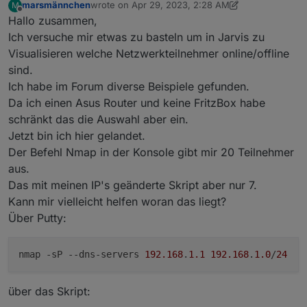
marsmännchen
wrote on
Apr 29, 2023, 2:28 AM
M
wenn du die farben im setting über datenpunkte
last edited by marsmännchen
Apr 29, 2023, 4:31 
Offline
Hallo zusammen,
haben willst, musst du das script ändern - dh. du
musst den datenpunkt lesen und ihn in die variable
Ich versuche mir etwas zu basteln um in Jarvis zu
schreiben, die dafür zuständig ist - alle farben und
Visualisieren welche Netzwerkteilnehmer online/offline
eistellungen werden im script gemacht - also musst
sind.
du das script ändern
Ich habe im Forum diverse Beispiele gefunden.
Da ich einen Asus Router und keine FritzBox habe
schränkt das die Auswahl aber ein.
Jetzt bin ich hier gelandet.
Der Befehl Nmap in der Konsole gibt mir 20 Teilnehmer
aus.
Das mit meinen IP's geänderte Skript aber nur 7.
Kann mir vielleicht helfen woran das liegt?
Über Putty:
nmap -sP
--dns-servers
192.168
.
1.1
192.168
.
1.0
/
24
über das Skript: