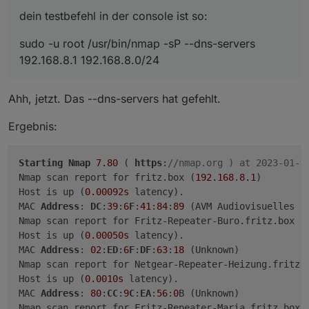
dein testbefehl in der console ist so:
sudo -u root /usr/bin/nmap -sP --dns-servers
192.168.8.1 192.168.8.0/24
Ahh, jetzt. Das --dns-servers hat gefehlt.
Ergebnis:
Starting
Nmap
7.80
 ( 
https
:
//nmap.org ) at 2023-01-0
Nmap scan report for fritz.box (
192.168
.
8.1
)

Host is up (
0.00092s
 latency).

MAC 
Address
: 
DC
:
39
:
6
F
:
41
:
84
:
89
 (AVM Audiovisuelles Ma
Nmap scan report for Fritz-Repeater-Buro.fritz.box (
Host is up (
0.00050s
 latency).

MAC 
Address
: 
02
:
ED
:
6
F
:
DF
:
63
:
18
 (Unknown)

Nmap scan report for Netgear-Repeater-Heizung.fritz.
Host is up (
0.0010s
 latency).

MAC 
Address
: 
80
:
CC
:
9
C
:
EA
:
56
:
0
B (Unknown)

Nmap scan report for Fritz-Repeater-Maria.fritz.box 