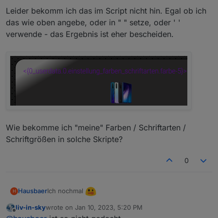
Leider bekomm ich das im Script nicht hin. Egal ob ich
das wie oben angebe, oder in " " setze, oder ' '
verwende - das Ergebnis ist eher bescheiden.
Wie bekomme ich "meine" Farben / Schriftarten /
Schriftgrößen in solche Skripte?
0
Ich nochmal
Hausbaer
H
liv-in-sky
wrote on
Jan 10, 2023, 5:20 PM
Ich kämpfe noch mit den Farben.
last edited by
Offline