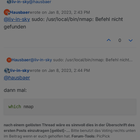
@
hausbaer
liv-in-sky
Hausbaer
wrote on
Jan 8, 2023, 2:43 PM
H
ist eher ein problem vom befehl
last edited by
Offline
@
liv-in-sky
sudo: /usr/local/bin/nmap: Befehl nicht
was ergibt - in der console des iob-servers - dieser
gefunden
befehl ?
0
natürlich mit deinem ip-adress-daten
Hausbaer
@
liv-in-sky
sudo: /usr/local/bin/nmap: Befehl nicht
H
gefunden
liv-in-sky
wrote on
Jan 8, 2023, 2:44 PM
last edited by
Offline
@
hausbaer
dann mal:
which
nmap
nach einem gelösten Thread wäre es sinnvoll dies in der Überschrift des
ersten Posts einzutragen [gelöst]-...
Bitte benutzt das Voting rechts unten
im Beitrag wenn er euch geholfen hat.
Forum-Tools:
PicPick