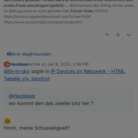
ersten Posts einzutragen [gelöst]-...
Bitte benutzt das Voting rechts unten
im Beitrag wenn er euch geholfen hat.
Forum-Tools:
PicPick
https://picpick.app/en/download/ und ScreenToGif
https://www.screentogif.com/downloads.html
0
liv-in-sky
@
Hausbaer
wo kommt den das zweite bin/ her ?
Hausbaer
wrote on
Jan 8, 2023, 3:56 PM
H
last edited by
Offline
@
liv-in-sky
sagte in
IP Devices im Netzwerk - HTML
Tabelle vis, Iqontrol
:
@
Hausbaer
wo kommt den das zweite bin/ her ?
Hmm, meine Schusseligkeit?