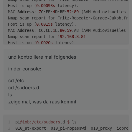
Host is up (
0.00093s
 latency).

MAC 
Address
: 
7
C
:
FF
:
4
D
:
BF
:
52
:
89
 (AVM Audiovisuelles Ma
Nmap scan report for Fritz-Repeater-Garage-Jakob.fri
Host is up (
0.0015s
 latency).

MAC 
Address
: 
CC
:
CE
:
1
E
:
80
:
59
:A8 (AVM Audiovisuelles Ma
Nmap scan report for 
192.168
.
8.81
Host is up (
0.0020s
 latency).

MAC 
Address
: 
DC
:
39
:
6
F
:
41
:
84
:
89
 (AVM Audiovisuelles Ma
Nmap scan report for Shelly-
25
-Flur-Licht-EG-Keller.
und kontrolliere mal folgendes
Host is up (
0.079s
 latency).

MAC 
Address
: 
3
C
:
61
:
05
:
E5
:
9
C
:
3
B (Unknown)

in der console:
Nmap scan report for Shelly-
1
-Flur-EG-FBH.fritz.box 
Host is up (
cd /etc
0.063s
 latency).

MAC 
Address
: 
8
C
:
AA
:
B5
:
55
:
3
E
:CF (Espressif)

cd /sudoers.d
Nmap scan report for shelly-
1
-kueche-fbh.fritz.box (
ls
Host is up (
0.0063s
 latency).

zeige mal, was da raus kommt
MAC 
Address
: 
48
:
3
F
:
DA
:
94
:
1
B
:
83
 (Espressif)

Nmap scan report for Shelly-
1
-Essen-FBH.fritz.box (
1
Host is up (
0.24s
 latency).

pi
@iob
:/etc/sudoers
.d 
$ 
ls
MAC 
Address
: 
48
:
3
F
:
DA
:
94
:
28
:
35
 (Espressif)

010_at-export  010_pi-nopasswd  010_proxy  iobrok
Nmap scan report for Shelly-
1
-Fenster-FBH.fritz.box 