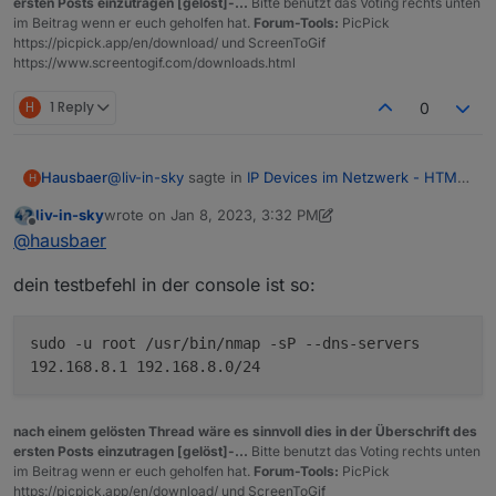
ersten Posts einzutragen [gelöst]-...
Bitte benutzt das Voting rechts unten
im Beitrag wenn er euch geholfen hat.
Forum-Tools:
PicPick
https://picpick.app/en/download/ und ScreenToGif
https://www.screentogif.com/downloads.html
Ergebnis:
H
1 Reply
0
vorher
aber auch noch den test befehl von
vorher mit dem richtigen pfad testen !!!!!
@
liv-in-sky
sagte in
IP Devices im Netzwerk - HTML
Hausbaer
H
Tabelle vis, Iqontrol
:
liv-in-sky
wrote on
Jan 8, 2023, 3:32 PM
last edited by liv-in-sky
Jan 8, 2023, 4:34 PM
Offline
@
hausbaer
dann müssen wir im script den pfa
@
hausbaer
ändern - suche folgende zeile und tausche
Sorry, aber mit Javascript kämpfe ich noch gewaltig.
local
mit
bin
dein testbefehl in der console ist so:
Der Befehl heißt dann quasi so:
sudo -u root /usr/bin/nmap -sP --dns-servers
192.168.8.1 192.168.8.0/24
Ergebnis:
nach einem gelösten Thread wäre es sinnvoll dies in der Überschrift des
vorher
aber auch noch den test befehl von
ersten Posts einzutragen [gelöst]-...
Bitte benutzt das Voting rechts unten
vorher mit dem richtigen pfad testen !!!!!
im Beitrag wenn er euch geholfen hat.
Forum-Tools:
PicPick
https://picpick.app/en/download/ und ScreenToGif