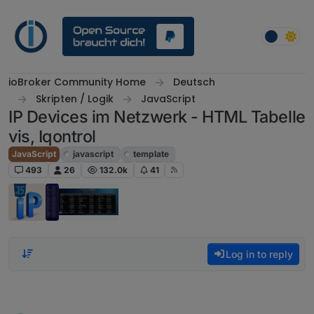
Skip to content
ioBroker Community Home
Deutsch
Skripten / Logik
JavaScript
IP Devices im Netzwerk - HTML Tabelle
vis, Iqontrol
JavaScript
javascript
template
493
26
132.0k
41
Log in to reply