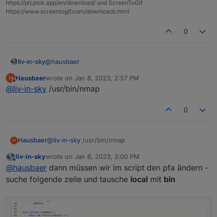
https://picpick.app/en/download/ und ScreenToGif
https://www.screentogif.com/downloads.html
0
@
hausbaer
liv-in-sky
Hausbaer
wrote on
Jan 8, 2023, 2:57 PM
H
dann mal:
last edited by
Offline
@
liv-in-sky
/usr/bin/nmap
0
Hausbaer
@
liv-in-sky
/usr/bin/nmap
H
liv-in-sky
wrote on
Jan 8, 2023, 3:00 PM
last edited by
Offline
@
hausbaer
dann müssen wir im script den pfa ändern -
suche folgende zeile und tausche
local
mit
bin