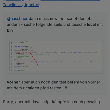
Tabelle vis, Iqontrol
:
@
hausbaer
dann müssen wir im script den pfa
ändern - suche folgende zeile und tausche
local
mit
vorher
aber auch noch den test befehl von vorher
bin
mit dem richtigen pfad testen !!!!!
vorher
aber auch noch den test befehl von vorher
mit dem richtigen pfad testen !!!!!
Sorry, aber mit Javascript kämpfe ich noch gewaltig.