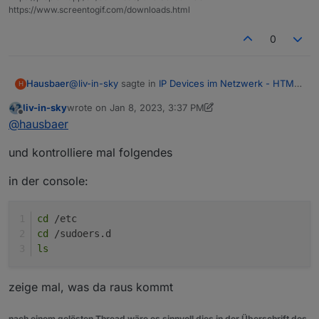
https://www.screentogif.com/downloads.html
0
@
liv-in-sky
sagte in
IP Devices im Netzwerk - HTML
Hausbaer
H
Tabelle vis, Iqontrol
:
liv-in-sky
wrote on
Jan 8, 2023, 3:37 PM
last edited by liv-in-sky
Jan 8, 2023, 4:37 PM
Offline
@
hausbaer
dann müssen wir im script den pfa
@
hausbaer
ändern - suche folgende zeile und tausche
Sorry, aber mit Javascript kämpfe ich noch gewaltig.
local
mit
bin
und kontrolliere mal folgendes
Der Befehl heißt dann quasi so:
in der console:
cd
 /etc
Ergebnis:
cd
 /sudoers.d
ls
vorher
aber auch noch den test befehl von
vorher mit dem richtigen pfad testen !!!!!
zeige mal, was da raus kommt
nach einem gelösten Thread wäre es sinnvoll dies in der Überschrift des