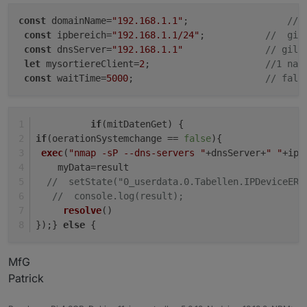
const
 domainName=
"192.168.1.1"
;                  
// 
const
 ipbereich=
"192.168.1.1/24"
;           
//  gil
const
 dnsServer=
"192.168.1.1"
// gilt
let
 mysortiereClient=
2
;                     
//1 nac
const
 waitTime=
5000
;                        
// fall
if
(mitDatenGet) {
if
(oerationSystemchange == 
false
){
exec
(
"nmap -sP --dns-servers "
+dnsServer+
" "
+ipb
    myData=result
//  setState("0_userdata.0.Tabellen.IPDeviceERR
//  console.log(result);
resolve
()
});} 
else
 {
MfG
Patrick