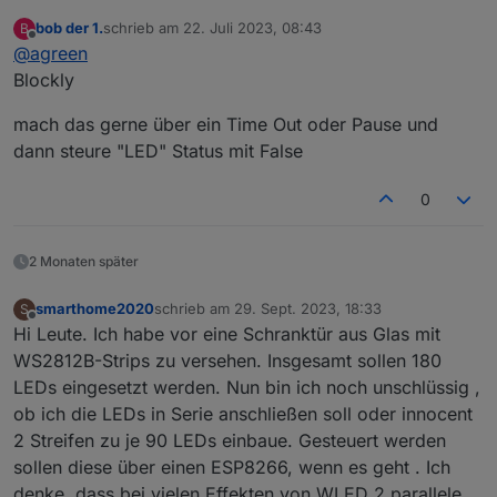
blockly oder javascript
bob der 1.
schrieb am
22. Juli 2023, 08:43
B
zuletzt editiert von
Offline
@
agreen
Blockly
mach das gerne über ein Time Out oder Pause und
dann steure "LED" Status mit False
0
2 Monaten später
smarthome2020
schrieb am
29. Sept. 2023, 18:33
S
zuletzt editiert von
Offline
Hi Leute. Ich habe vor eine Schranktür aus Glas mit
WS2812B-Strips zu versehen. Insgesamt sollen 180
LEDs eingesetzt werden. Nun bin ich noch unschlüssig ,
ob ich die LEDs in Serie anschließen soll oder innocent
2 Streifen zu je 90 LEDs einbaue. Gesteuert werden
sollen diese über einen ESP8266, wenn es geht . Ich
denke, dass bei vielen Effekten von WLED 2 parallele