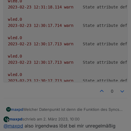
wled.0
2023-02-23 12:31:18.114	
warn
State attribute defi
wled.0
2023-02-23 12:30:17.714	
warn
State attribute defi
wled.0
2023-02-23 12:30:17.713	
warn
State attribute defi
wled.0
2023-02-23 12:30:17.713	
warn
State attribute defi
wled.0
2023-02-23 12:30:17.713	
warn
State attribute defi
0
wled.0
2023-02-23 12:30:17.712	
warn
State attribute defi
maxpd
Welcher Datenpunkt ist denn die Funktion des Syncs
M
wled.0
aus der Headernavi der App?
2023-02-23 12:30:17.670	
warn
State attribute defi
maxpd
schrieb am
2. März 2023, 10:00
M
zuletzt editiert von
Offline
@
maxpd
also irgendwas löst bei mir unregelmäßig
wled.0