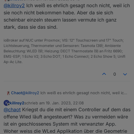
wled.0
zuletzt editiert von
Offline
@
killroy2
Ich weiß es ehrlich gesagt noch nicht, weil ich
weiteren Signale durchgibt. Ich sehe da mehrere
2023-01-17 21:02:54.023	
warn
State attribute defi
parallele Verzweigungen im Strang, oder laufen die
sie noch nicht bekommen habe. Aber da sie sich
doch in einer langen Reihe?
scheinbar einzeln steuern lassen vermute ich ganz
wled.0
2023-01-17 21:02:54.022	
warn
State attribute defi
stark, dass sie das sind.
wled.0
ioBroker auf NUC unter Proxmox; VIS: 12" Touchscreen und 17" Touch;
2023-01-17 21:02:54.020	
warn
State attribute defi
Lichtsteuerung, Thermometer und Sensoren: Tasmota (39); Ambiente
Beleuchtung: WLED (9); Heizung: DECT Thermostate (9) an Fritz 6690;
EMS-ESP; 1 Echo V2; 3 Echo DOT; 1 Echo Connect; 2 Echo Show 5; Unifi
wled.0
Ap-Ac Lite.
2023-01-17 21:02:53.951	
warn
State attribute defi
0
wled.0
2023-01-17 21:02:53.905	
warn
State attribute defi
Chaot
@
killroy2
Ich weiß es ehrlich gesagt noch nicht, weil ich
wled.0
sie noch nicht bekommen habe. Aber da sie sich
2023-01-17 21:02:53.859	
warn
State attribute defi
killroy2
schrieb am
19. Jan. 2023, 22:08
K
scheinbar einzeln steuern lassen vermute ich ganz
zuletzt editiert von
Offline
@
chaot
Kriegst du die mit einem Controller auf dem das
stark, dass sie das sind.
wled.0
offene Wled läuft angesteuert? Was zu vermeiden wäre
2023-01-17 21:02:53.858	
warn
State attribute defi
ist ein geschlossenes System mit verwanzter App.
Woher weiss die WLed Applikation über die Geometrie
wled.0