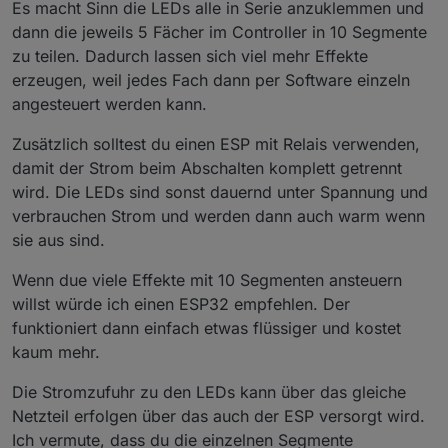
ich die LEDs in Serie anschließen soll oder
kann ich die Stromzufuhr der LEDs dann
Es macht Sinn die LEDs alle in Serie anzuklemmen und
innocent 2 Streifen zu je 90 LEDs einbaue.
über den ESP8266 über ein externes
dann die jeweils 5 Fächer im Controller in 10 Segmente
Gesteuert werden sollen diese über einen
Netzteil bereitstellen? Oder müssen die
zu teilen. Dadurch lassen sich viel mehr Effekte
ESP8266, wenn es geht . Ich denke, dass bei
LEDs direkt auch am Netzteil
erzeugen, weil jedes Fach dann per Software einzeln
vielen Effekten von WLED 2 parallele Streifen
angeschlossen sein? (Wäre mehr
schöner sind, da so die 5 Fächer, die durch
Kabelsalat)
angesteuert werden kann.
die Glastür zu sehen sind, zu beiden Seiten
gleich beleuchtet werden.
Zusätzlich solltest du einen ESP mit Relais verwenden,
damit der Strom beim Abschalten komplett getrennt
wird. Die LEDs sind sonst dauernd unter Spannung und
verbrauchen Strom und werden dann auch warm wenn
sie aus sind.
Wenn due viele Effekte mit 10 Segmenten ansteuern
willst würde ich einen ESP32 empfehlen. Der
funktioniert dann einfach etwas flüssiger und kostet
kaum mehr.
Die Stromzufuhr zu den LEDs kann über das gleiche
Netzteil erfolgen über das auch der ESP versorgt wird.
Ich vermute, dass du die einzelnen Segmente