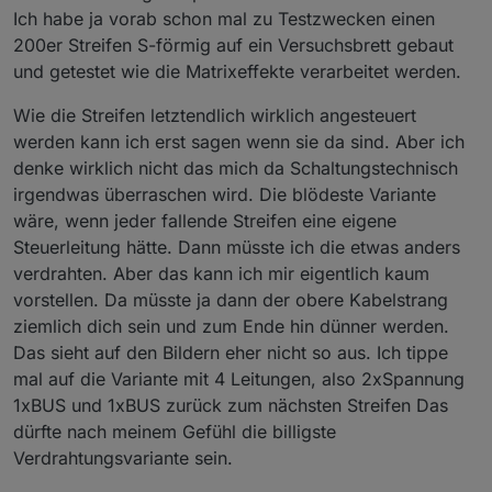
2023-01-17 21:02:53.389	
warn
State attribute defi
Ich habe ja vorab schon mal zu Testzwecken einen
200er Streifen S-förmig auf ein Versuchsbrett gebaut
wled.0
und getestet wie die Matrixeffekte verarbeitet werden.
2023-01-17 21:02:53.344	
warn
State attribute defi
Wie die Streifen letztendlich wirklich angesteuert
werden kann ich erst sagen wenn sie da sind. Aber ich
denke wirklich nicht das mich da Schaltungstechnisch
irgendwas überraschen wird. Die blödeste Variante
wäre, wenn jeder fallende Streifen eine eigene
Steuerleitung hätte. Dann müsste ich die etwas anders
verdrahten. Aber das kann ich mir eigentlich kaum
vorstellen. Da müsste ja dann der obere Kabelstrang
ziemlich dich sein und zum Ende hin dünner werden.
Das sieht auf den Bildern eher nicht so aus. Ich tippe
mal auf die Variante mit 4 Leitungen, also 2xSpannung
1xBUS und 1xBUS zurück zum nächsten Streifen Das
dürfte nach meinem Gefühl die billigste
Verdrahtungsvariante sein.