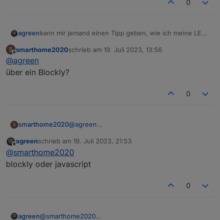
0
agreen
kann mir jemand einen Tipp geben, wie ich meine LEDs
Stribes nach einer bestimmten Zeit (z.b. 60 sekunden)
smarthome2020
schrieb am
19. Juli 2023, 13:56
S
abschalten kann?
zuletzt editiert von
Offline
@
agreen
über ein Blockly?
0
smarthome2020
@
agreen
S
über ein Blockly?
agreen
schrieb am
19. Juli 2023, 21:53
zuletzt editiert von
Offline
@
smarthome2020
blockly oder javascript
0
agreen
@
smarthome2020