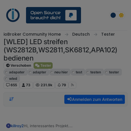
Weiter zum Inhalt
ioBroker Community Home
Deutsch
Tester
[WLED] LED streifen
(WS2812B,WS2811,SK6812,APA102)
bedienen
Verschoben
Tester
adapater
adapter
neu hier
test
testen
tester
wled
655
73
231.9k
79
Anmelden zum Antworten
killroy2
Hi, interessantes Projekt.
K