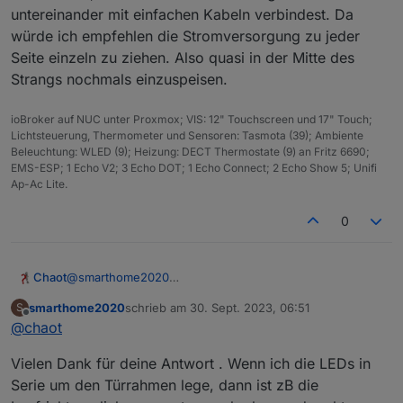
untereinander mit einfachen Kabeln verbindest. Da
würde ich empfehlen die Stromversorgung zu jeder
Seite einzeln zu ziehen. Also quasi in der Mitte des
Strangs nochmals einzuspeisen.
ioBroker auf NUC unter Proxmox; VIS: 12" Touchscreen und 17" Touch;
Lichtsteuerung, Thermometer und Sensoren: Tasmota (39); Ambiente
Beleuchtung: WLED (9); Heizung: DECT Thermostate (9) an Fritz 6690;
EMS-ESP; 1 Echo V2; 3 Echo DOT; 1 Echo Connect; 2 Echo Show 5; Unifi
Ap-Ac Lite.
0
@
smarthome2020
Chaot
Es macht Sinn die LEDs alle in Serie anzuklemmen und
smarthome2020
schrieb am
30. Sept. 2023, 06:51
S
dann die jeweils 5 Fächer im Controller in 10 Segmente
Zusätzlich solltest du einen ESP mit Relais verwenden,
zuletzt editiert von
Offline
@
chaot
zu teilen. Dadurch lassen sich viel mehr Effekte
damit der Strom beim Abschalten komplett getrennt
erzeugen, weil jedes Fach dann per Software einzeln
wird. Die LEDs sind sonst dauernd unter Spannung und
Wenn due viele Effekte mit 10 Segmenten ansteuern
Vielen Dank für deine Antwort . Wenn ich die LEDs in
angesteuert werden kann.
verbrauchen Strom und werden dann auch warm wenn
willst würde ich einen ESP32 empfehlen. Der
sie aus sind.
funktioniert dann einfach etwas flüssiger und kostet
Die Stromzufuhr zu den LEDs kann über das gleiche
Serie um den Türrahmen lege, dann ist zB die
kaum mehr.
Netzteil erfolgen über das auch der ESP versorgt wird.