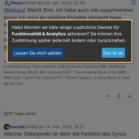
dürfte nach meinem Gefühl die billigste
Chaot
schrieb am
20. Jan. 2023, 22:59
durchwühlen und mal einen Raum mit einem Streifen
zuletzt editiert von
Offline
Verdrahtungsvariante sein.
@
killroy2
Macht Sinn. Ich habe auch viel experimentiert
probeweise ausstatten bevor ich mich an die
Lichtdecke mache.
bevor ich mich an größere Projekte gemacht habe.
Meine Frau war schon zeitweise recht angekratzt: "Du
Hallo! Könnten wir bitte einige zusätzliche Dienste für
und deine Lämpchen!"
Funktionalität & Analytics
aktivieren? Sie können Ihre
Aber am Ende hat ihr dann doch jedes Projekt gefallen
Zustimmung später jederzeit ändern oder zurückziehen.
Lassen Sie mich wählen
Das ist ok
ioBroker auf NUC unter Proxmox; VIS: 12" Touchscreen und 17" Touch;
Lichtsteuerung, Thermometer und Sensoren: Tasmota (39); Ambiente
Beleuchtung: WLED (9); Heizung: DECT Thermostate (9) an Fritz 6690;
EMS-ESP; 1 Echo V2; 3 Echo DOT; 1 Echo Connect; 2 Echo Show 5; Unifi
Ap-Ac Lite.
0
25 Tagen später
maxpd
schrieb am
14. Feb. 2023, 19:27
M
zuletzt editiert von
Offline
Welcher Datenpunkt ist denn die Funktion des Syncs