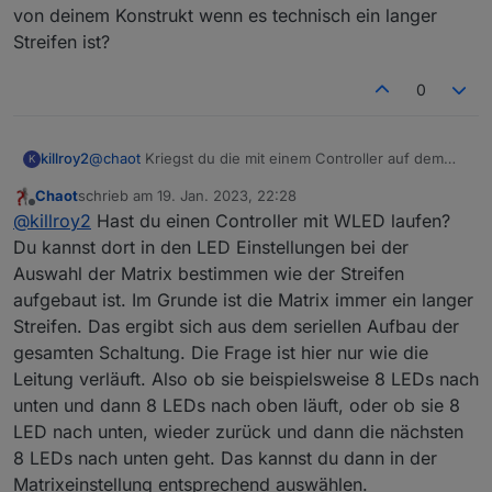
von deinem Konstrukt wenn es technisch ein langer
2023-01-17 21:02:53.856	
warn
State attribute defi
Streifen ist?
wled.0
2023-01-17 21:02:53.784	
warn
State attribute defi
0
wled.0
2023-01-17 21:02:53.737	
warn
State attribute defi
killroy2
@
chaot
Kriegst du die mit einem Controller auf dem
K
das offene Wled läuft angesteuert? Was zu vermeiden
Chaot
schrieb am
19. Jan. 2023, 22:28
wäre ist ein geschlossenes System mit verwanzter
wled.0
zuletzt editiert von
Offline
@
killroy2
Hast du einen Controller mit WLED laufen?
App.
2023-01-17 21:02:53.689	
warn
State attribute defi
Woher weiss die WLed Applikation über die Geometrie
Du kannst dort in den LED Einstellungen bei der
von deinem Konstrukt wenn es technisch ein langer
Auswahl der Matrix bestimmen wie der Streifen
wled.0
Streifen ist?
2023-01-17 21:02:53.687	
warn
State attribute defi
aufgebaut ist. Im Grunde ist die Matrix immer ein langer
Streifen. Das ergibt sich aus dem seriellen Aufbau der
wled.0
gesamten Schaltung. Die Frage ist hier nur wie die
2023-01-17 21:02:53.682	
warn
State attribute defi
Leitung verläuft. Also ob sie beispielsweise 8 LEDs nach
unten und dann 8 LEDs nach oben läuft, oder ob sie 8
wled.0
LED nach unten, wieder zurück und dann die nächsten
2023-01-17 21:02:53.435	
warn
State attribute defi
8 LEDs nach unten geht. Das kannst du dann in der
wled.0
Matrixeinstellung entsprechend auswählen.