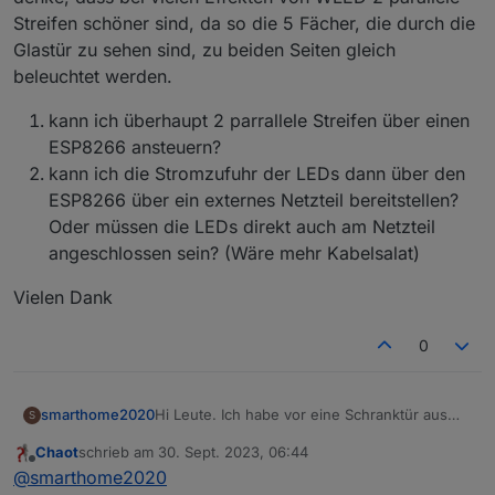
Streifen schöner sind, da so die 5 Fächer, die durch die
Glastür zu sehen sind, zu beiden Seiten gleich
beleuchtet werden.
kann ich überhaupt 2 parrallele Streifen über einen
ESP8266 ansteuern?
kann ich die Stromzufuhr der LEDs dann über den
ESP8266 über ein externes Netzteil bereitstellen?
Oder müssen die LEDs direkt auch am Netzteil
angeschlossen sein? (Wäre mehr Kabelsalat)
Vielen Dank
0
Hi Leute. Ich habe vor eine Schranktür aus
smarthome2020
S
Glas mit WS2812B-Strips zu versehen.
Chaot
schrieb am
30. Sept. 2023, 06:44
Insgesamt sollen 180 LEDs eingesetzt
kann ich überhaupt 2 parrallele Streifen
zuletzt editiert von
Offline
@
smarthome2020
werden. Nun bin ich noch unschlüssig , ob
Vielen Dank
über einen ESP8266 ansteuern?