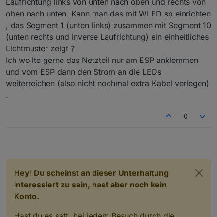
Laufrichtung links von unten nach oben und rechts von
Ich vermute, dass du die einzelnen Segmente
oben nach unten. Kann man das mit WLED so einrichten
untereinander mit einfachen Kabeln verbindest. Da
, das Segment 1 (unten links) zusammen mit Segment 10
würde ich empfehlen die Stromversorgung zu jeder
Seite einzeln zu ziehen. Also quasi in der Mitte des
(unten rechts und inverse Laufrichtung) ein einheitliches
Strangs nochmals einzuspeisen.
Lichtmuster zeigt ?
Ich wollte gerne das Netzteil nur am ESP anklemmen
und vom ESP dann den Strom an die LEDs
weiterreichen (also nicht nochmal extra Kabel verlegen)
.
0
Hey! Du scheinst an dieser Unterhaltung
interessiert zu sein, hast aber noch kein
Konto.
Hast du es satt, bei jedem Besuch durch die