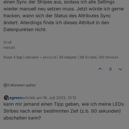
einen Sync der Stripes aus, sodass ich alle Settings
2023-02-23 12:30:17.669	
warn
State attribute defi
wieder manuell neu setzen muss. Jetzt würde ich gerne
tracken, wann sich der Status des Attributes Sync
wled.0
ändert. Allerdings finde ich dieses Attribut in den
2023-02-23 12:30:17.668	
warn
State attribute defi
Datenpunkten nicht.
wled.0
2023-02-23 12:30:17.605	
warn
State attribute defi
Gruß
maxpd
Raspi 4 8gb | iobroker + pivccu3 | 46 Adapter | 68 Scripte, 120 Devices
0
5 Monaten später
agreen
schrieb am
19. Juli 2023, 13:12
zuletzt editiert von
Offline
kann mir jemand einen Tipp geben, wie ich meine LEDs
Stribes nach einer bestimmten Zeit (z.b. 60 sekunden)
abschalten kann?