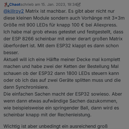
Wled unterstützt auch Matrix Effekte. Die gibt es wie
Chaot
schrieb am
15. Jan. 2023, 19:34
ich sehe kleinflächige Module zu kaufen.
zuletzt editiert von Chaot
Offline
@
killroy2
Matrix ist machbar. Es gibt aber nicht nur
Ich wollte mir eine Lichtdeckenkonstruktion bauen,
Decke 10cm abhängen, mit Folie bespannen und
diese kleinen Module sondern auch Vorhänge mit 3x3m
darunter mehrere parallele einzeladdressierbare LED
Größe mit 900 LEDs für knapp 100 € bei Aliexpress.
Streifen. Da wäre es sehr schön wenn 2D Effekte
Ich habe mal grob etwas getestet und festgestellt, dass
möglich wären. Ich bin noch am Anfang der Idee bin
der ESP 8266 scheinbar mit einer derart großen Matrix
über Anregungen dankbar. Ist sowas prinzipiell
machbar, gib es ähnliche Projekte?
überfordert ist. Mit dem ESP32 klappt es dann schon
besser.
Aktuell will ich eine Hälfte meiner Decke mal komplett
machen und habe zwei der Ketten der Bestellung Mal
schauen ob der ESP32 dann 1800 LEDs steuern kann
oder ob ich das auf zwei Geräte splitten muss und die
dann Synchronisiere.
Die einfachen Sachen macht der ESP32 sowieso. Aber
wenn dann etwas aufwändige Sachen dazukommen,
wie beispielsweise ein springender Ball, dann wird es
scheinbar knapp mit der Rechenleistung.
Wichtig ist aber unbedingt ein ausreichend groß