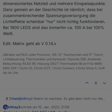
dimensioniertes Netzteil und mehrere Einspeisepunkte.
Ganz gemein an der Geschichte ist nämlich, dass bei
zusammenbrechender Spannungsversorgung die
Lichteffekte scheinbar "nur" nicht richtig funktionieren.
Bei 1800 LEDS sind das immerhin ca. 100 A bei 100%
Weiß.
Edit: Matrix geht ab V 0.14.x
ioBroker auf NUC unter Proxmox; VIS: 12" Touchscreen und 17" Touch;
Lichtsteuerung, Thermometer und Sensoren: Tasmota (39); Ambiente
Beleuchtung: WLED (9); Heizung: DECT Thermostate (9) an Fritz 6690;
EMS-ESP; 1 Echo V2; 3 Echo DOT; 1 Echo Connect; 2 Echo Show 5; Unifi
Ap-Ac Lite.
0
@
killroy2
Matrix ist machbar. Es gibt aber nicht nur diese
Chaot
kleinen Module sondern auch Vorhänge mit 3x3m
killroy2
schrieb am
15. Jan. 2023, 21:56
K
Größe mit 900 LEDs für knapp 100 € bei Aliexpress.
Wichtig ist aber unbedingt ein ausreichend groß
zuletzt editiert von
Offline