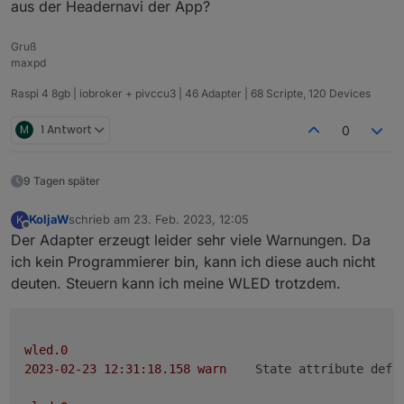
aus der Headernavi der App?
Gruß
maxpd
Raspi 4 8gb | iobroker + pivccu3 | 46 Adapter | 68 Scripte, 120 Devices
M
1 Antwort
0
9 Tagen später
KoljaW
schrieb am
23. Feb. 2023, 12:05
K
zuletzt editiert von
Offline
Der Adapter erzeugt leider sehr viele Warnungen. Da
ich kein Programmierer bin, kann ich diese auch nicht
deuten. Steuern kann ich meine WLED trotzdem.
wled.0
2023-02-23 12:31:18.158	
warn
State attribute defi