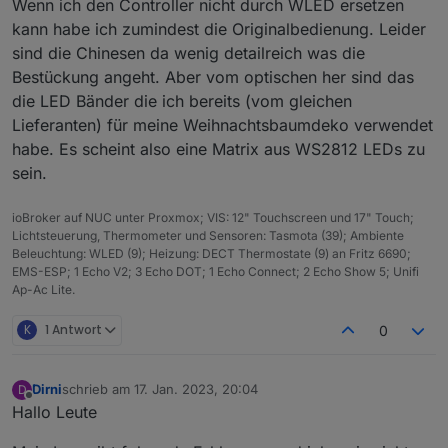
Wenn ich den Controller nicht durch WLED ersetzen
kann habe ich zumindest die Originalbedienung. Leider
sind die Chinesen da wenig detailreich was die
Bestückung angeht. Aber vom optischen her sind das
die LED Bänder die ich bereits (vom gleichen
Lieferanten) für meine Weihnachtsbaumdeko verwendet
habe. Es scheint also eine Matrix aus WS2812 LEDs zu
sein.
ioBroker auf NUC unter Proxmox; VIS: 12" Touchscreen und 17" Touch;
Lichtsteuerung, Thermometer und Sensoren: Tasmota (39); Ambiente
Beleuchtung: WLED (9); Heizung: DECT Thermostate (9) an Fritz 6690;
EMS-ESP; 1 Echo V2; 3 Echo DOT; 1 Echo Connect; 2 Echo Show 5; Unifi
Ap-Ac Lite.
K
1 Antwort
0
Dirni
schrieb am
17. Jan. 2023, 20:04
D
zuletzt editiert von
Offline
Hallo Leute