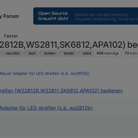
y Forum
Tester
S2812B,WS2811,SK6812,APA102) be
neu hier
test
testen
tester
wled
655
beiträge
73
kom
Neuer Adapter für LED streifen (z.b. ws2812b)
:
reifen (WS2812B,WS2811,SK6812,APA102) bedienen
:
s super mächtig find ich. (kenne/benutze wifilight nicht)
ioBroker.wifilight?
rary kombiniert und ich kan 5,10 oder sogar 20 m langen streifen in Segm
dapter für LED streifen (z.b. ws2812b)
:
e) steuern.