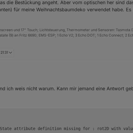
was die Bestückung angeht. Aber vom optischen her sind da
eranten) für meine Weihnachtsbaumdeko verwendet habe. Es s
hscreen und 17" Touch; Lichtsteuerung, Thermometer und Sensoren: Tasmota (
ate (9) an Fritz 6690; EMS-ESP; 1 Echo V2; 3 Echo DOT; 1 Echo Connect; 2 Ec
 21:31
und ich weis nicht warum. Kann mir jemand eine Antwort ge
State attribute definition missing for : rot2D with valu