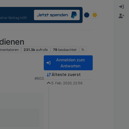
dienen
mentatoren
231.3k
aufrufe
79
beobachtet
Anmelden zum
Antworten
Älteste zuerst
#603
5. Feb. 2020, 22:56
enten aufteilen und dan