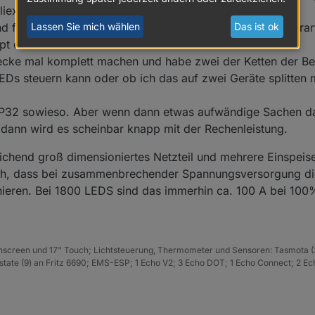
dankbar. Ist sowas prinzipiell machbar, gib es ähnliche Projekte?
liexpress.
Lassen Sie mich wählen
Das ist ok
d festgestellt, dass der ESP 8266 scheinbar mit einer dera
ppt es dann schon besser.
 Decke mal komplett machen und habe zwei der Ketten der Be
s steuern kann oder ob ich das auf zwei Geräte splitten 
SP32 sowieso. Aber wenn dann etwas aufwändige Sachen 
, dann wird es scheinbar knapp mit der Rechenleistung.
eichend groß dimensioniertes Netzteil und mehrere Einspei
ich, dass bei zusammenbrechender Spannungsversorgung die
ionieren. Bei 1800 LEDS sind das immerhin ca. 100 A bei 10
hscreen und 17" Touch; Lichtsteuerung, Thermometer und Sensoren: Tasmota (
ate (9) an Fritz 6690; EMS-ESP; 1 Echo V2; 3 Echo DOT; 1 Echo Connect; 2 Ec