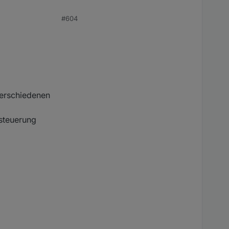
#604
sen) richtig?
verschiedenen
enten aufteilen und
nsteuerung