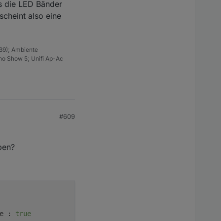
s die LED Bänder
cheint also eine
39); Ambiente
ho Show 5; Unifi Ap-Ac
#609
ben?
e :
true