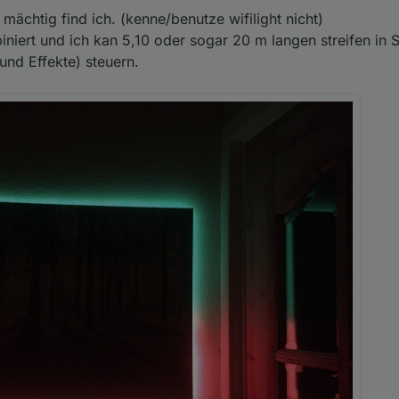
 mächtig find ich. (kenne/benutze wifilight nicht)
mbiniert und ich kan 5,10 oder sogar 20 m langen streifen i
und Effekte) steuern.