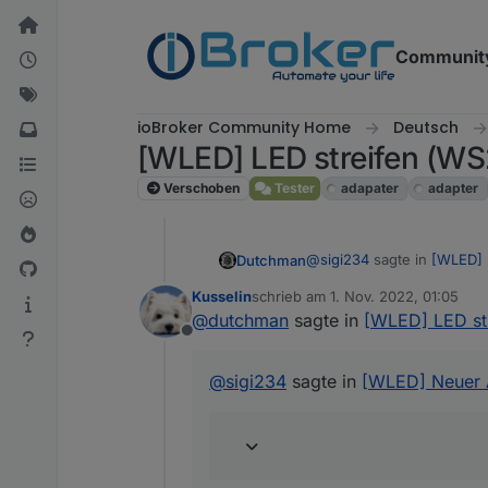
Weiter zum Inhalt
Communit
ioBroker Community Home
Deutsch
[WLED] LED streifen (W
Verschoben
Tester
adapater
adapter
@
sigi234
sagte in
[WLED] 
Dutchman
Kusselin
schrieb am
1. Nov. 2022, 01:05
zuletzt editiert von
@
dutchman
sagte in
[WLED] LED st
@
Dutchman
Offline
ähnlich, die WLED library i
Super ist so Ähnlich wie 
Es hat fast alle effect lib
@
sigi234
sagte in
[WLED] Neuer A
separat (färben und Effekt