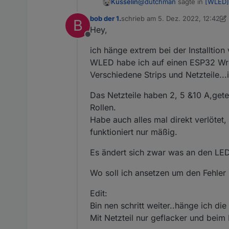
@
dutchman
sagte in
[WLED]
Kusselin
bob der 1.
schrieb am
5. Dez. 2022, 12:42
B
zuletzt editiert von bob der 1.
12. 
Hey,
@
sigi234
sagte in
[WLED] 
Offline
Sigi, du hast hier diese W2
ich hänge extrem bei der Installtio
@
Dutchman
WLED habe ich auf einen ESP32 Wr
Super ist so Ähnlich wie
Verschiedene Strips und Netzteile..
Über ne info herzlichen Dan
Das Netzteile haben 2, 5 &10 A,gete
ähnlich, die WLED library 
Rollen.
Es hat fast alle effect li
Habe auch alles mal direkt verlötet
dan separat (färben und E
funktioniert nur mäßig.
Es ändert sich zwar was an den LED
Wo soll ich ansetzen um den Fehler 
Edit:
Bin nen schritt weiter..hänge ich d
Mit Netzteil nur geflacker und beim 