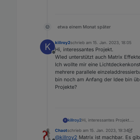
etwa einem Monat später
killroy2
schrieb am
15. Jan. 2023, 18:05
K
zuletzt editiert von
Hi, interessantes Projekt.
Offline
Wled unterstützt auch Matrix Effekte
Ich wollte mir eine Lichtdeckenkon
mehrere parallele einzeladdressier
bin noch am Anfang der Idee bin übe
Projekte?
killroy2
Hi, interessantes Projekt.
K
Wled unterstützt auch Matrix 
Chaot
schrieb am
15. Jan. 2023, 19:34
Ich wollte mir eine Lichtdec
zuletzt editiert von Chaot
@
killroy2
Matrix ist machbar. Es gi
parallele einzeladdressierba