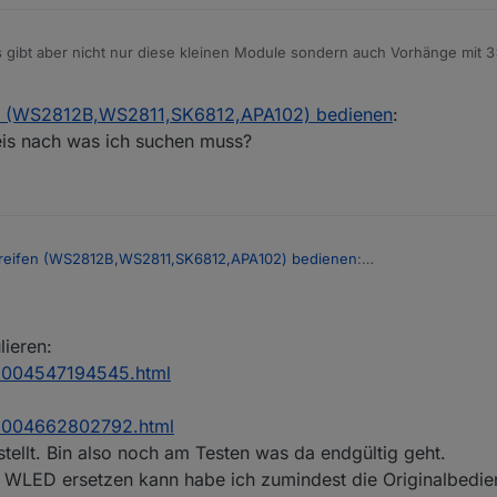
s gibt aber nicht nur diese kleinen Module sondern auch Vorhänge mit
press.
et und festgestellt, dass der ESP 8266 scheinbar mit einer derart große
n ausreichend groß dimensioniertes Netzteil und mehrere Einspeisepunk
n (WS2812B,WS2811,SK6812,APA102) bedienen
:
ann schon besser.
bei zusammenbrechender Spannungsversorgung die Lichteffekte scheinbar
einer Decke mal komplett machen und habe zwei der Ketten der Bestellu
ind das immerhin ca. 100 A bei 100% Weiß.
weis nach was ich suchen muss?
kann oder ob ich das auf zwei Geräte splitten muss und die dann Synch
der ESP32 sowieso. Aber wenn dann etwas aufwändige Sachen dazuko
 Ball, dann wird es scheinbar knapp mit der Rechenleistung.
reifen (WS2812B,WS2811,SK6812,APA102) bedienen
:
en Hinweis nach was ich suchen muss?
lieren:
05004547194545.html
005004662802792.html
stellt. Bin also noch am Testen was da endgültig geht.
h WLED ersetzen kann habe ich zumindest die Originalbedie