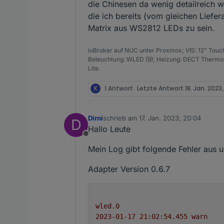
die Chinesen da wenig detailreich 
die ich bereits (vom gleichen Lief
Matrix aus WS2812 LEDs zu sein.
ioBroker auf NUC unter Proxmox; VIS: 12" Touc
Beleuchtung: WLED (9); Heizung: DECT Thermost
Lite.
K
1 Antwort
Letzte Antwort
18. Jan. 2023,
Dirni
schrieb am
17. Jan. 2023, 20:04
D
zuletzt editiert von
Hallo Leute
Offline
Mein Log gibt folgende Fehler aus 
Adapter Version 0.6.7
wled.0
2023-01-17 21:02:54.455	
warn