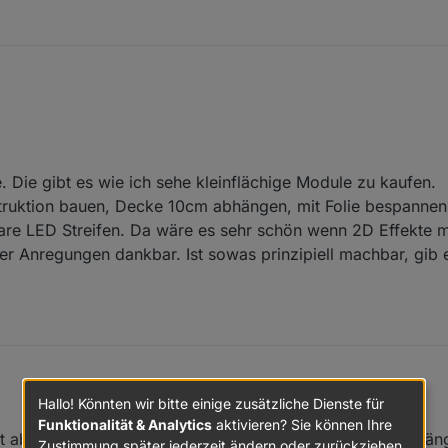
. Die gibt es wie ich sehe kleinflächige Module zu kaufen.
struktion bauen, Decke 10cm abhängen, mit Folie bespannen
bare LED Streifen. Da wäre es sehr schön wenn 2D Effekte m
r Anregungen dankbar. Ist sowas prinzipiell machbar, gib 
Hallo! Könnten wir bitte einige zusätzliche Dienste für
Effekte. Die gibt es wie ich sehe kleinflächige Module zu kaufen.
kenkonstruktion bauen, Decke 10cm abhängen, mit Folie bespannen und 
Funktionalität & Analytics
aktivieren? Sie können Ihre
bt aber nicht nur diese kleinen Module sondern auch Vorh
re LED Streifen. Da wäre es sehr schön wenn 2D Effekte möglich wären.
Zustimmung später jederzeit ändern oder zurückziehen.