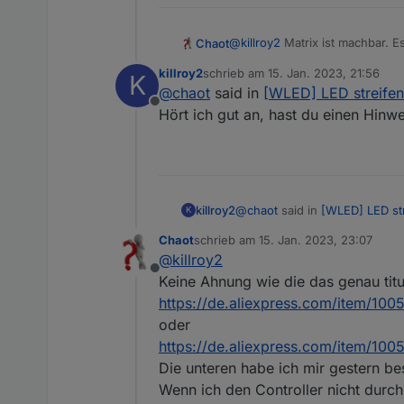
@
killroy2
Matrix ist machbar. E
Chaot
LEDs für knapp 100 € bei Aliex
killroy2
schrieb am
15. Jan. 2023, 21:56
K
Ich habe mal grob etwas getest
Wichtig ist aber unbedingt ei
zuletzt editiert von
@
chaot
said in
[WLED] LED streife
ist. Mit dem ESP32 klappt es d
Geschichte ist nämlich, dass 
Offline
Aktuell will ich eine Hälfte m
funktionieren. Bei 1800 LEDS s
Edit: Matrix geht ab V 0.14.x
Hört ich gut an, hast du einen Hin
ESP32 dann 1800 LEDs steuern 
Die einfachen Sachen macht 
beispielsweise ein springender
killroy2
@
chaot
said in
[WLED] LED st
K
Hört ich gut an, hast du ein
Chaot
schrieb am
15. Jan. 2023, 23:07
zuletzt editiert von
@
killroy2
Offline
Keine Ahnung wie die das genau titu
https://de.aliexpress.com/item/10
oder
https://de.aliexpress.com/item/1
Die unteren habe ich mir gestern be
Wenn ich den Controller nicht durc