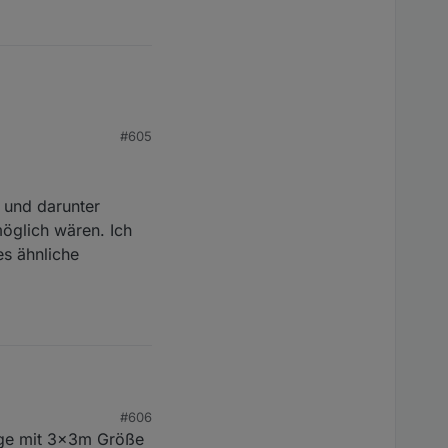
#605
 und darunter
öglich wären. Ich
es ähnliche
#606
darunter mehrere
änge mit 3x3m Größe
 Ich bin noch am Anfang