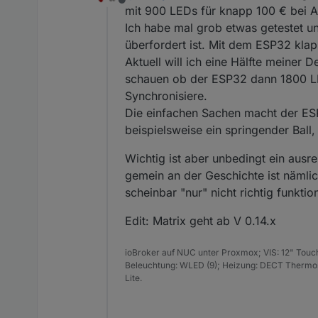
Offline
der Idee bin über Anregungen 
mit 900 LEDs für knapp 100 € bei A
Ich habe mal grob etwas getestet un
überfordert ist. Mit dem ESP32 kla
Aktuell will ich eine Hälfte meiner
schauen ob der ESP32 dann 1800 LED
Synchronisiere.
Die einfachen Sachen macht der E
beispielsweise ein springender Ball
Wichtig ist aber unbedingt ein ausr
gemein an der Geschichte ist näml
scheinbar "nur" nicht richtig funkt
Edit: Matrix geht ab V 0.14.x
ioBroker auf NUC unter Proxmox; VIS: 12" Touc
Beleuchtung: WLED (9); Heizung: DECT Thermost
Lite.