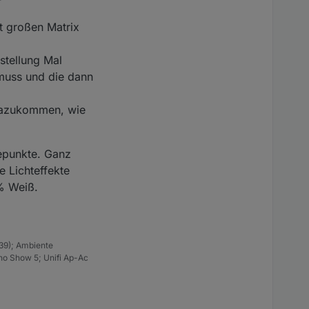
rt großen Matrix
stellung Mal
muss und die dann
dazukommen, wie
sepunkte. Ganz
 Lichteffekte
0% Weiß.
39); Ambiente
ho Show 5; Unifi Ap-Ac