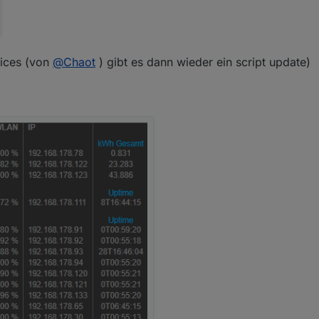
vices (von
@
Chaot
) gibt es dann wieder ein script update)