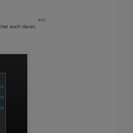
#43
 müßtest aber noch
cher auch daran,
er angleichen