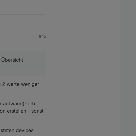
#45
ht möchte. Also von
 Übersicht
u 2 werte weniger
er aufwand)- ich
n erstellen - sonst
isteten devices