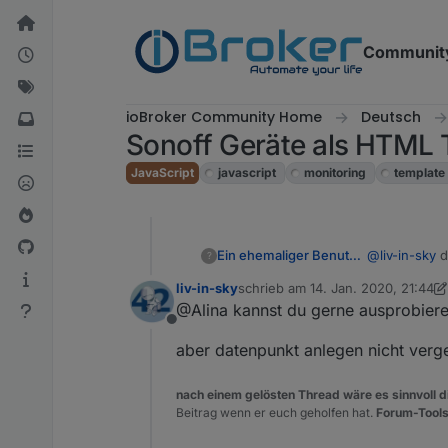
Weiter zum Inhalt
Communit
ioBroker Community Home
Deutsch
Sonoff Geräte als HTML T
JavaScript
javascript
monitoring
template
Ein ehemaliger Benutzer
@
liv-in-sky
d
?
schon nehme
liv-in-sky
schrieb am
14. Jan. 2020, 21:44
zuletzt editiert von liv-in-sky
@Alina kannst du gerne ausprobier
Offline
aber datenpunkt anlegen nicht verge
nach einem gelösten Thread wäre es sinnvoll di
Beitrag wenn er euch geholfen hat.
Forum-Tools