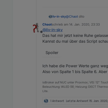
liv-in-sky
@
Chaot
dito
Chaot
schrieb am
14. Jan. 2020, 23:33
zuletzt editiert von
@
liv-in-sky
Offline
Das hat mir jetzt keine Ruhe gelasse
Kannst du mal über das Script scha
Spoiler
Ich habe die Power Werte ganz wegge
Also von Spalte 1 bis Spalte 6. Aber
ioBroker auf NUC unter Proxmox; VIS: 12" Touc
Beleuchtung: WLED (9); Heizung: DECT Thermost
Lite.
1 Antwort
Letzte Antwort
15. Jan. 2020