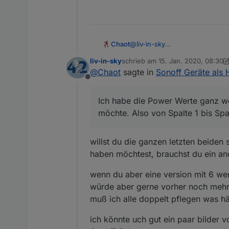
@
liv-in-sky
Chaot
Das hat mir jetzt keine Ruhe ge
liv-in-sky
schrieb am
15. Jan. 2020, 08:30
Kannst du mal über das Script
zuletzt editiert von liv-in-sky
Spoiler
@
Chaot
sagte in
Sonoff Geräte als 
Offline
Ich habe die Power Werte ganz 
Ich habe die Power Werte ganz weg
Spalte 1 bis Spal
möchte. Also von Spalte 1 bis Spal
willst du die ganzen letzten beiden
haben möchtest, brauchst du ein and
wenn du aber eine version mit 6 wer
würde aber gerne vorher noch mehr g
muß ich alle doppelt pflegen was h
ich könnte uch gut ein paar bilder 