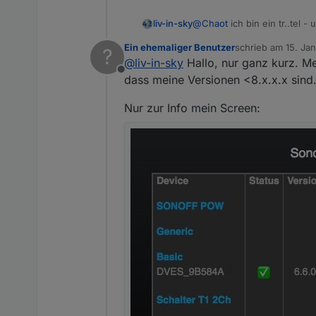
@
Chaot
ich bin ein tr..tel -
liv-in-sky
Ein ehemaliger Benutzer
schrieb am
15. Ja
?
und kannst du bitte dieses 
zuletzt editiert von
@
liv-in-sky
Hallo, nur ganz kurz. Me
einen datenpunkt anlegen -
Offline
dass meine Versionen <8.x.x.x sind
Spoiler
Nur zur Info mein Screen: