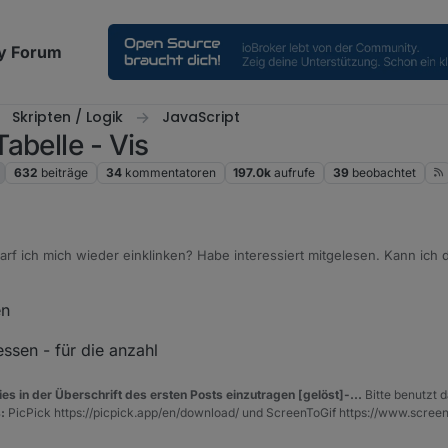
y Forum
Skripten / Logik
JavaScript
abelle - Vis
632
beiträge
34
kommentatoren
197.0k
aufrufe
39
beobachtet
arf ich mich wieder einklinken? Habe interessiert mitgelesen. Kann ich d
n oder abwarten noch? Dank
en
ssen - für die anzahl
es in der Überschrift des ersten Posts einzutragen [gelöst]-...
Bitte benutzt d
:
PicPick https://picpick.app/en/download/ und ScreenToGif https://www.scree