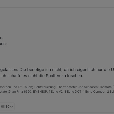
n.
uen:
lassen. Die benötige ich nicht, da ich eigentlich nur die 
 ich schaffe es nicht die Spalten zu löschen.
hscreen und 17" Touch; Lichtsteuerung, Thermometer und Sensoren: Tasmota (
ate (9) an Fritz 6690; EMS-ESP; 1 Echo V2; 3 Echo DOT; 1 Echo Connect; 2 Ec
, 08:30