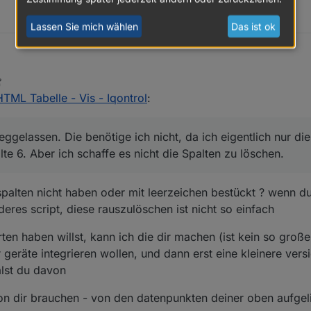
Lassen Sie mich wählen
Das ist ok
lassen.
 schauen:
HTML Tabelle - Vis - Iqontrol
:
weggelassen. Die benötige ich nicht, da ich eigentlich nur die Übersic
gelassen. Die benötige ich nicht, da ich eigentlich nur die
te 6. Aber ich schaffe es nicht die Spalten zu löschen.
te 6. Aber ich schaffe es nicht die Spalten zu löschen.
 spalten nicht haben oder mit leerzeichen bestückt ? wenn d
eres script, diese rauszulöschen ist nicht so einfach
ten haben willst, kann ich die dir machen (ist kein so groß
eräte integrieren wollen, und dann erst eine kleinere versio
älst du davon
von dir brauchen - von den datenpunkten deiner oben aufgel