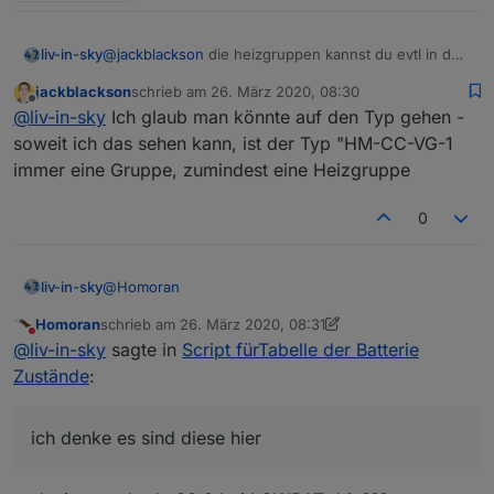
@
jackblackson
die heizgruppen kannst du evtl in den
liv-in-sky
filter setzen ?
jackblackson
schrieb am
26. März 2020, 08:30
ansonsten müßte ich einen datenpunkt haben ( oder
zuletzt editiert von
Offline
@
liv-in-sky
Ich glaub man könnte auf den Typ gehen -
einen state oder einen namen (HG)) der mir sagt,
dass dies gefiltert sein sollte - irgendwas, was ich
zum filtern kannst du var filterArray befüllen
soweit ich das sehen kann, ist der Typ "HM-CC-VG-1
zum identifizieren nutzen kann
immer eine Gruppe, zumindest eine Heizgruppe
0
@
Homoran
liv-in-sky
Homoran
schrieb am
26. März 2020, 08:31
ich denke es sind diese hier
zuletzt editiert von Homoran
Nicht stören
@
liv-in-sky
sagte in
Script fürTabelle der Batterie
Zustände
:
ich denke es sind diese hier