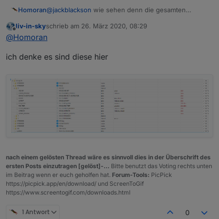
Homoran
@
jackblackson
wie sehen denn die gesamten
Datenpunkte einer HG aus?
liv-in-sky
schrieb am
26. März 2020, 08:29
zuletzt editiert von
Offline
@
Homoran
ich denke es sind diese hier
nach einem gelösten Thread wäre es sinnvoll dies in der Überschrift des
ersten Posts einzutragen [gelöst]-...
Bitte benutzt das Voting rechts unten
im Beitrag wenn er euch geholfen hat.
Forum-Tools:
PicPick
https://picpick.app/en/download/ und ScreenToGif
https://www.screentogif.com/downloads.html
1 Antwort
0