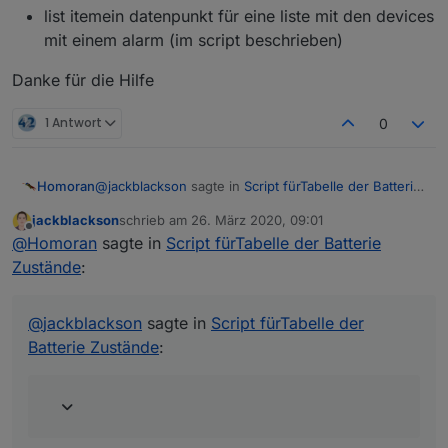
list itemein datenpunkt für eine liste mit den devices
mit einem alarm (im script beschrieben)
Danke für die Hilfe
1 Antwort
0
@
jackblackson
sagte in
Script fürTabelle der Batterie
Homoran
Zustände
:
jackblackson
schrieb am
26. März 2020, 09:01
zuletzt editiert von
Offline
bei mir sieht es momentan so aus:
@
Homoran
sagte in
Script fürTabelle der Batterie
Zustände
:
immerhin jetzt Bool
einmal false, einmal true
@
jackblackson
sagte in
Script fürTabelle der
Gibt es die Datenpunkte in der CCU auch?
Batterie Zustände
:
bzw. ein Lowbat Meldung in den Service,eldungen?