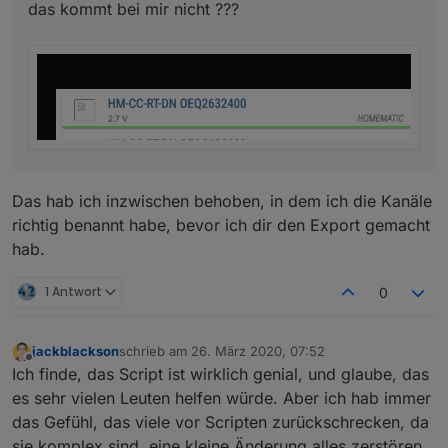
das kommt bei mir nicht ???
Das hab ich inzwischen behoben, in dem ich die Kanäle
richtig benannt habe, bevor ich dir den Export gemacht
hab.
1 Antwort
0
jackblackson
schrieb am
26. März 2020, 07:52
zuletzt editiert von
Offline
Ich finde, das Script ist wirklich genial, und glaube, das
es sehr vielen Leuten helfen würde. Aber ich hab immer
das Gefühl, das viele vor Scripten zurückschrecken, da
sie komplex sind, eine kleine Änderung alles zerstören