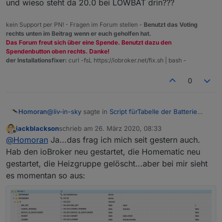
und wieso steht da 20.0 bei LOWBAT drin???
kein Support per PN! - Fragen im Forum stellen -
Benutzt das Voting
rechts unten im Beitrag wenn er euch geholfen hat.
Das Forum freut sich über eine Spende. Benutzt dazu den
Spendenbutton oben rechts. Danke!
der Installationsfixer:
curl -fsL https://iobroker.net/fix.sh | bash -
0
@
liv-in-sky
sagte in
Script fürTabelle der Batterie
Homoran
Zustände
:
jackblackson
schrieb am
26. März 2020, 08:33
zuletzt editiert von
Offline
ich denke es sind diese hier
@
Homoran
Ja...das frag ich mich seit gestern auch.
Hab den ioBroker neu gestartet, die Homematic neu
gestartet, die Heizgruppe gelöscht...aber bei mir sieht
und wieso steht da 20.0 bei LOWBAT drin???
es momentan so aus: