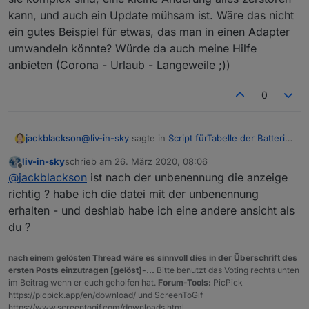
kann, und auch ein Update mühsam ist. Wäre das nicht
ein gutes Beispiel für etwas, das man in einen Adapter
umwandeln könnte? Würde da auch meine Hilfe
anbieten (Corona - Urlaub - Langeweile ;))
0
@
liv-in-sky
sagte in
Script fürTabelle der Batterie
jackblackson
Zustände
:
liv-in-sky
schrieb am
26. März 2020, 08:06
zuletzt editiert von
Offline
@
jackblackson
oder meinst du das hier ?
@
jackblackson
ist nach der unbenennung die anzeige
richtig ? habe ich die datei mit der unbenennung
Das hab ich inzwischen behoben, in dem ich die
das kommt bei mir nicht ???
erhalten - und deshlab habe ich eine andere ansicht als
Kanäle richtig benannt habe, bevor ich dir den
du ?
Export gemacht hab.
nach einem gelösten Thread wäre es sinnvoll dies in der Überschrift des
ersten Posts einzutragen [gelöst]-...
Bitte benutzt das Voting rechts unten
im Beitrag wenn er euch geholfen hat.
Forum-Tools:
PicPick
https://picpick.app/en/download/ und ScreenToGif
https://www.screentogif.com/downloads.html