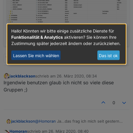
Hallo! Könnten wir bitte einige zusätzliche Dienste für
Funktionalität & Analytics
aktivieren? Sie können Ihre
Zustimmung später jederzeit ändern oder zurückziehen.
Lassen Sie mich wählen
Das ist ok
2 Antworten
0
jackblackson
schrieb am
26. März 2020, 08:34
zuletzt editiert von
Offline
Irgendwie benutzen glaub ich nicht so viele diese
Gruppen ;)
0
jackblackson
@
Homoran
Ja...das frag ich mich seit gestern
auch. Hab den ioBroker neu gestartet, die
Homoran
schrieb am
26. März 2020, 08:40
Homematic neu gestartet, die Heizgruppe