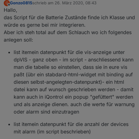
Gonzo0815
schrieb am
26. März 2020, 08:43
G
zuletzt editiert von
Offline
Hallo,
das Script für die Batterie Zustände finde ich Klasse und
würde es gerne bei mir integrieren.
Aber ich steh total auf dem Schlauch wo ich folgendes
anlegen soll:
list itemein datenpunkt für die vis-anzeige unter
dpVIS - ganz oben - im script - anschliessend kann
man die tabelle so einstellen, dass sie in eure vis
paßt (übr ein stabdard-html-widget mit binding auf
diesen selbst-angelegten-datenpunkt)- ein html
datei kann auf wunsch geschrieben werden - damit
kann auch in iQontrol ein popup "gefüttert" werden
und als anzeige dienen. auch die werte für warnung
oder alarm sind einzutragen
list itemein datenpunkt für die anzahl der devices
mit alarm (im script beschrieben)