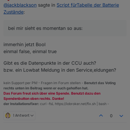
zuletzt editiert von
Nicht stören
@
jackblackson
sagte in
Script fürTabelle der Batterie
gelöscht...aber bei mir sieht es momentan so
aus:
Zustände
:
bei mir sieht es momentan so aus:
immerhin jetzt Bool
einmal false, einmal true
Gibt es die Datenpunkte in der CCU auch?
bzw. ein Lowbat Meldung in den Service,eldungen?
kein Support per PN! - Fragen im Forum stellen -
Benutzt das Voting
rechts unten im Beitrag wenn er euch geholfen hat.
Das Forum freut sich über eine Spende. Benutzt dazu den
Spendenbutton oben rechts. Danke!
der Installationsfixer:
curl -fsL https://iobroker.net/fix.sh | bash -
1 Antwort
0