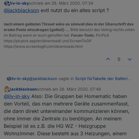
liv-in-sky
schrieb am
26. März 2020, 07:34
zuletzt editiert von
Offline
@
jackblackson
evtl nutzt du ein altes script ?
nach einem gelösten Thread wäre es sinnvoll dies in der Überschrift des
ersten Posts einzutragen [gelöst]-...
Bitte benutzt das Voting rechts unten
im Beitrag wenn er euch geholfen hat.
Forum-Tools:
PicPick
https://picpick.app/en/download/ und ScreenToGif
https://www.screentogif.com/downloads.html
0
@
jackblackson
sagte in
Script fürTabelle der Batterie
liv-in-sky
Zustände
:
jackblackson
schrieb am
26. März 2020, 07:49
zuletzt editiert von
Offline
Hat jemand eine Ahnung, wieso manche Geräte
@
liv-in-sky
Also: Die Gruppen bei Homematic haben
mit der Typbezeichnung, und manche mit dem
den Vorteil, das man mehrere Geräte zusammenfasst,
guten morgen
Namen angezeigt werden? Eigentlich sind alle
die dann direkt untereinander kommunizieren können,
jetzt musst du mir das bitte erklären - die
gleich angelegt..
ohne immer die Zentrale zu benötigen. An meinem
datenpunkte sehen aus, wie immer - ich checke das
was genau ist da doppelt ? was genau möchtest du
mit den gruppen nicht
Und dann noch die Frage: ist es möglich,
ausblenden ? bitte erklärung für dummies - ich habe
Beispiel ist es z.B. die HG WZ - Heizgruppe
Gruppen auszublenden? Aus meiner Sicht
ja diesen adapter nicht
Wohnzimmer. Diese besteht aus 3 Heizungen, einem
macht der Status bei Gruppen ja nicht so viel