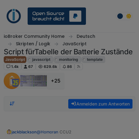
Weiter zum Inhalt
ioBroker Community Home
Deutsch
Skripten / Logik
JavaScript
Script fürTabelle der Batterie Zustände
JavaScript
javascript
monitoring
template
1.4k
67
629.6k
86
+25
Anmelden zum Antworten
jackblackson
@
Homoran
CCU2