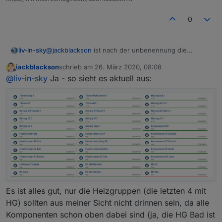
0
liv-in-sky
@
jackblackson
ist nach der unbenennung die
anzeige richtig ? habe ich die datei mit der
jackblackson
schrieb am
26. März 2020, 08:08
unbenennung erhalten - und deshlab habe ich eine
zuletzt editiert von
Offline
@
liv-in-sky
Ja - so sieht es aktuell aus:
andere ansicht als du ?
Es ist alles gut, nur die Heizgruppen (die letzten 4 mit
HG) sollten aus meiner Sicht nicht drinnen sein, da alle
Komponenten schon oben dabei sind (ja, die HG Bad ist