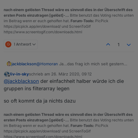
nach einem gelösten Thread wäre es sinnvoll dies in der Überschrift des
ersten Posts einzutragen [gelöst]-...
Bitte benutzt das Voting rechts unten
im Beitrag wenn er euch geholfen hat.
Forum-Tools:
PicPick
https://picpick.app/en/download/ und ScreenToGif
https://www.screentogif.com/downloads.html
G
1 Antwort
1
jackblackson
@
Homoran
Ja...das frag ich mich seit gestern
auch. Hab den ioBroker neu gestartet, die
liv-in-sky
schrieb am
26. März 2020, 09:12
Homematic neu gestartet, die Heizgruppe
zuletzt editiert von
Offline
@
jackblackson
der einfachheit halber würde ich die
gelöscht...aber bei mir sieht es momentan so
aus:
gruppen ins filterarray legen
so oft kommt da ja nichts dazu
nach einem gelösten Thread wäre es sinnvoll dies in der Überschrift des
ersten Posts einzutragen [gelöst]-...
Bitte benutzt das Voting rechts unten
im Beitrag wenn er euch geholfen hat.
Forum-Tools:
PicPick
https://picpick.app/en/download/ und ScreenToGif
https://www.screentogif.com/downloads.html