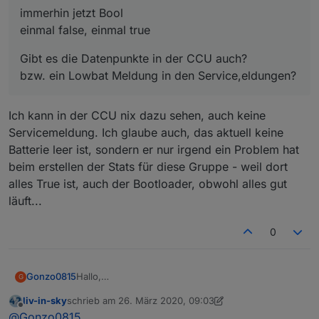
immerhin jetzt Bool
einmal false, einmal true
Gibt es die Datenpunkte in der CCU auch?
bzw. ein Lowbat Meldung in den Service,eldungen?
Ich kann in der CCU nix dazu sehen, auch keine
Servicemeldung. Ich glaube auch, das aktuell keine
Batterie leer ist, sondern er nur irgend ein Problem hat
beim erstellen der Stats für diese Gruppe - weil dort
alles True ist, auch der Bootloader, obwohl alles gut
läuft...
0
Hallo,
Gonzo0815
G
das Script für die Batterie Zustände finde ich
liv-in-sky
schrieb am
26. März 2020, 09:03
Klasse und würde es gerne bei mir integrieren.
list itemein datenpunkt für die vis-anzeige
zuletzt editiert von liv-in-sky
Offline
@
Gonzo0815
Aber ich steh total auf dem Schlauch wo ich
Danke für die Hilfe
unter dpVIS - ganz oben - im script -