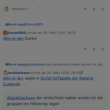
1 Antwort
0
@
Gonzo0815
liv-in-sky
Gonzo0815
schrieb am
26. März 2020, 09:37
G
hallo gonzo
zuletzt editiert von
Offline
@
liv-in-sky
Danke
du gehst in den object tab im admin und legst für
dein system die datenpunkte an und kopierst es in
0
das script - die bezeichnungen dafür kannst du frei
wählen
@
jackblackson
der einfachheit halber würde ich die
liv-in-sky
gruppen ins filterarray legen
jackblackson
schrieb am
26. März 2020, 09:43
so oft kommt da ja nichts dazu
zuletzt editiert von jackblackson
Offline
@
liv-in-sky
sagte in
Script fürTabelle der Batterie
Zustände
:
@
jackblackson
der einfachheit halber würde ich die
gruppen ins filterarray legen