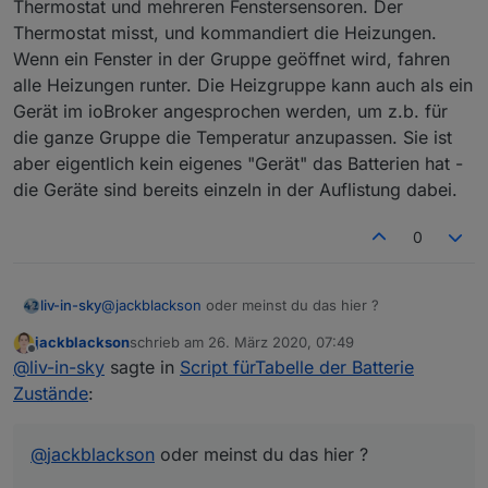
Thermostat und mehreren Fenstersensoren. Der
Sinn, wenn die Geräte auch einzeln dabei sind.
Thermostat misst, und kommandiert die Heizungen.
Wenn ein Fenster in der Gruppe geöffnet wird, fahren
alle Heizungen runter. Die Heizgruppe kann auch als ein
Gerät im ioBroker angesprochen werden, um z.b. für
die ganze Gruppe die Temperatur anzupassen. Sie ist
aber eigentlich kein eigenes "Gerät" das Batterien hat -
die Geräte sind bereits einzeln in der Auflistung dabei.
0
@
jackblackson
oder meinst du das hier ?
liv-in-sky
jackblackson
schrieb am
26. März 2020, 07:49
das kommt bei mir nicht ???
zuletzt editiert von
Offline
@
liv-in-sky
sagte in
Script fürTabelle der Batterie
Zustände
:
@
jackblackson
oder meinst du das hier ?