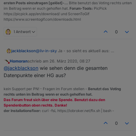
ersten Posts einzutragen [gelöst]-...
Bitte benutzt das Voting rechts unten
im Beitrag wenn er euch geholfen hat.
Forum-Tools:
PicPick
https://picpick.app/en/download/ und ScreenToGif
https://www.screentogif.com/downloads.html
1 Antwort
0
jackblackson
@
liv-in-sky
Ja - so sieht es aktuell aus:
Homoran
schrieb am
26. März 2020, 08:27
zuletzt editiert von
Nicht stören
@
jackblackson
wie sehen denn die gesamten
Datenpunkte einer HG aus?
kein Support per PN! - Fragen im Forum stellen -
Benutzt das Voting
rechts unten im Beitrag wenn er euch geholfen hat.
Es ist alles gut, nur die Heizgruppen (die letzten
Das Forum freut sich über eine Spende. Benutzt dazu den
4 mit HG) sollten aus meiner Sicht nicht drinnen
Spendenbutton oben rechts. Danke!
sein, da alle Komponenten schon oben dabei
der Installationsfixer:
curl -fsL https://iobroker.net/fix.sh | bash -
sind (ja, die HG Bad ist rot, obwohl keine
Komponente rot ist - da bin ich noch am
0
Forschen wieso, da ist irgendwo noch ein anders
Problem, aber nicht an deinem Script)