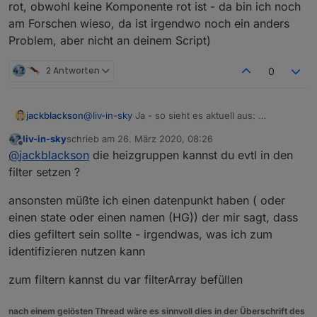
rot, obwohl keine Komponente rot ist - da bin ich noch
am Forschen wieso, da ist irgendwo noch ein anders
Problem, aber nicht an deinem Script)
2 Antworten
0
jackblackson
@
liv-in-sky
Ja - so sieht es aktuell aus:
liv-in-sky
schrieb am
26. März 2020, 08:26
zuletzt editiert von
Offline
@
jackblackson
die heizgruppen kannst du evtl in den
filter setzen ?
ansonsten müßte ich einen datenpunkt haben ( oder
einen state oder einen namen (HG)) der mir sagt, dass
Es ist alles gut, nur die Heizgruppen (die letzten
dies gefiltert sein sollte - irgendwas, was ich zum
4 mit HG) sollten aus meiner Sicht nicht drinnen
sein, da alle Komponenten schon oben dabei
identifizieren nutzen kann
sind (ja, die HG Bad ist rot, obwohl keine
Komponente rot ist - da bin ich noch am
zum filtern kannst du var filterArray befüllen
Forschen wieso, da ist irgendwo noch ein anders
Problem, aber nicht an deinem Script)
nach einem gelösten Thread wäre es sinnvoll dies in der Überschrift des