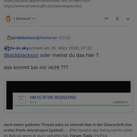
https://picpick.app/en/download/ und ScreenToGif
https://www.screentogif.com/downloads.html
1 Antwort
0
jackblackson
@
Homoran
CCU2
liv-in-sky
schrieb am
26. März 2020, 07:32
zuletzt editiert von
Offline
@
jackblackson
oder meinst du das hier ?
das kommt bei mir nicht ???
nach einem gelösten Thread wäre es sinnvoll dies in der Überschrift des
ersten Posts einzutragen [gelöst]-...
Bitte benutzt das Voting rechts unten
im Beitrag wenn er euch geholfen hat.
Forum-Tools:
PicPick