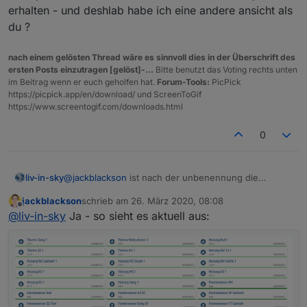
erhalten - und deshlab habe ich eine andere ansicht als
Kanäle richtig benannt habe, bevor ich dir den
du ?
Export gemacht hab.
nach einem gelösten Thread wäre es sinnvoll dies in der Überschrift des
ersten Posts einzutragen [gelöst]-...
Bitte benutzt das Voting rechts unten
im Beitrag wenn er euch geholfen hat.
Forum-Tools:
PicPick
https://picpick.app/en/download/ und ScreenToGif
https://www.screentogif.com/downloads.html
0
liv-in-sky
@
jackblackson
ist nach der unbenennung die
anzeige richtig ? habe ich die datei mit der
jackblackson
schrieb am
26. März 2020, 08:08
unbenennung erhalten - und deshlab habe ich eine
zuletzt editiert von
Offline
@
liv-in-sky
Ja - so sieht es aktuell aus:
andere ansicht als du ?