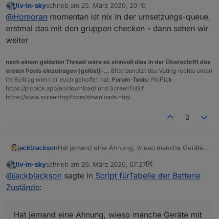
liv-in-sky
schrieb am
25. März 2020, 20:10
da wollte einer doch die
echte
HM-IP noch
zuletzt editiert von
Offline
@
Homoran
momentan ist nix in der umsetzungs-queue.
umgesetzt bekommen.
der meint Accesspoint - also cloud-Anbindung
erstmal das mit den gruppen checken - dann sehen wir
weiter
nach einem gelösten Thread wäre es sinnvoll dies in der Überschrift des
ersten Posts einzutragen [gelöst]-...
Bitte benutzt das Voting rechts unten
im Beitrag wenn er euch geholfen hat.
Forum-Tools:
PicPick
https://picpick.app/en/download/ und ScreenToGif
https://www.screentogif.com/downloads.html
0
Hat jemand eine Ahnung, wieso manche Geräte
jackblackson
mit der Typbezeichnung, und manche mit dem
liv-in-sky
schrieb am
26. März 2020, 07:27
Namen angezeigt werden? Eigentlich sind alle
Und dann noch die Frage: ist es möglich,
zuletzt editiert von liv-in-sky
Offline
@
jackblackson
sagte in
Script fürTabelle der Batterie
gleich angelegt..
Gruppen auszublenden? Aus meiner Sicht macht
der Status bei Gruppen ja nicht so viel Sinn,
Zustände
:
wenn die Geräte auch einzeln dabei sind.
Hat jemand eine Ahnung, wieso manche Geräte mit