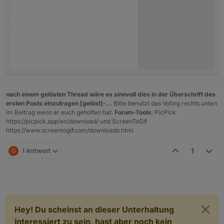
nach einem gelösten Thread wäre es sinnvoll dies in der Überschrift des
ersten Posts einzutragen [gelöst]-...
Bitte benutzt das Voting rechts unten
im Beitrag wenn er euch geholfen hat.
Forum-Tools:
PicPick
https://picpick.app/en/download/ und ScreenToGif
https://www.screentogif.com/downloads.html
G
1 Antwort
1
Hey! Du scheinst an dieser Unterhaltung
interessiert zu sein, hast aber noch kein