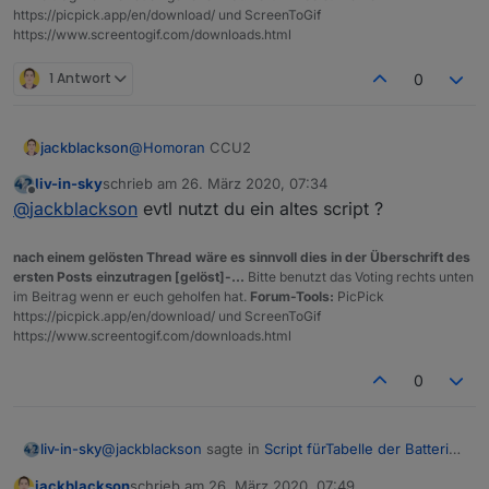
https://picpick.app/en/download/ und ScreenToGif
https://www.screentogif.com/downloads.html
1 Antwort
0
jackblackson
@
Homoran
CCU2
liv-in-sky
schrieb am
26. März 2020, 07:34
zuletzt editiert von
Offline
@
jackblackson
evtl nutzt du ein altes script ?
nach einem gelösten Thread wäre es sinnvoll dies in der Überschrift des
ersten Posts einzutragen [gelöst]-...
Bitte benutzt das Voting rechts unten
im Beitrag wenn er euch geholfen hat.
Forum-Tools:
PicPick
https://picpick.app/en/download/ und ScreenToGif
https://www.screentogif.com/downloads.html
0
@
jackblackson
sagte in
Script fürTabelle der Batterie
liv-in-sky
Zustände
:
jackblackson
schrieb am
26. März 2020, 07:49