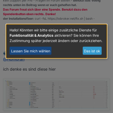
kein Support per PN! - Fragen im Forum stellen -
Benutzt das Voting
rechts unten im Beitrag wenn er euch geholfen hat.
Es ist alles gut, nur die Heizgruppen (die letzten
Das Forum freut sich über eine Spende. Benutzt dazu den
4 mit HG) sollten aus meiner Sicht nicht drinnen
Spendenbutton oben rechts. Danke!
sein, da alle Komponenten schon oben dabei
der Installationsfixer:
curl -fsL https://iobroker.net/fix.sh | bash -
sind (ja, die HG Bad ist rot, obwohl keine
Komponente rot ist - da bin ich noch am
0
Hallo! Könnten wir bitte einige zusätzliche Dienste für
Forschen wieso, da ist irgendwo noch ein anders
Problem, aber nicht an deinem Script)
Funktionalität & Analytics
aktivieren? Sie können Ihre
Zustimmung später jederzeit ändern oder zurückziehen.
Homoran
@
jackblackson
wie sehen denn die gesamten
Datenpunkte einer HG aus?
Lassen Sie mich wählen
Das ist ok
liv-in-sky
schrieb am
26. März 2020, 08:29
zuletzt editiert von
Offline
@
Homoran
ich denke es sind diese hier