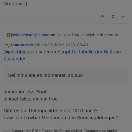
Gruppen ;)
0
jackblackson
@
Homoran
Ja...das frag ich mich seit gestern
auch. Hab den ioBroker neu gestartet, die
Homoran
schrieb am
26. März 2020, 08:40
Homematic neu gestartet, die Heizgruppe
zuletzt editiert von
Nicht stören
@
jackblackson
sagte in
Script fürTabelle der Batterie
gelöscht...aber bei mir sieht es momentan so
aus:
Zustände
:
bei mir sieht es momentan so aus:
immerhin jetzt Bool
einmal false, einmal true
Gibt es die Datenpunkte in der CCU auch?
bzw. ein Lowbat Meldung in den Service,eldungen?
kein Support per PN! - Fragen im Forum stellen -
Benutzt das Voting