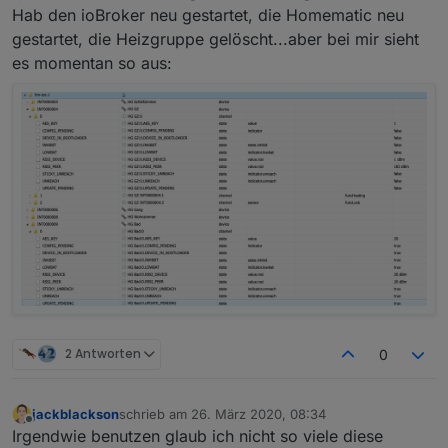
Hab den ioBroker neu gestartet, die Homematic neu
gestartet, die Heizgruppe gelöscht...aber bei mir sieht
und wieso steht da 20.0 bei LOWBAT drin???
es momentan so aus:
2 Antworten
0
jackblackson
schrieb am
26. März 2020, 08:34
zuletzt editiert von
Offline
Irgendwie benutzen glaub ich nicht so viele diese