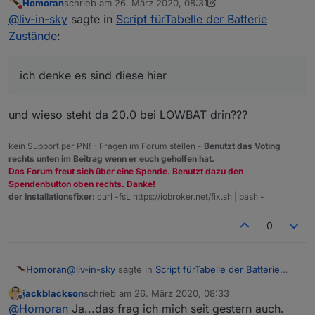
Homoran
schrieb am
26. März 2020, 08:31
ich denke es sind diese hier
zuletzt editiert von Homoran
Nicht stören
@
liv-in-sky
sagte in
Script fürTabelle der Batterie
Zustände
:
ich denke es sind diese hier
und wieso steht da 20.0 bei LOWBAT drin???
kein Support per PN! - Fragen im Forum stellen -
Benutzt das Voting
rechts unten im Beitrag wenn er euch geholfen hat.
Das Forum freut sich über eine Spende. Benutzt dazu den
Spendenbutton oben rechts. Danke!
der Installationsfixer:
curl -fsL https://iobroker.net/fix.sh | bash -
0
@
liv-in-sky
sagte in
Script fürTabelle der Batterie
Homoran
Zustände
:
jackblackson
schrieb am
26. März 2020, 08:33
zuletzt editiert von
Offline
ich denke es sind diese hier
@
Homoran
Ja...das frag ich mich seit gestern auch.