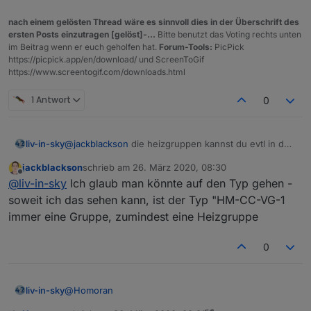
nach einem gelösten Thread wäre es sinnvoll dies in der Überschrift des
ersten Posts einzutragen [gelöst]-...
Bitte benutzt das Voting rechts unten
im Beitrag wenn er euch geholfen hat.
Forum-Tools:
PicPick
https://picpick.app/en/download/ und ScreenToGif
https://www.screentogif.com/downloads.html
1 Antwort
0
@
jackblackson
die heizgruppen kannst du evtl in den
liv-in-sky
filter setzen ?
jackblackson
schrieb am
26. März 2020, 08:30
ansonsten müßte ich einen datenpunkt haben ( oder
zuletzt editiert von
Offline
@
liv-in-sky
Ich glaub man könnte auf den Typ gehen -
einen state oder einen namen (HG)) der mir sagt,
dass dies gefiltert sein sollte - irgendwas, was ich
zum filtern kannst du var filterArray befüllen
soweit ich das sehen kann, ist der Typ "HM-CC-VG-1
zum identifizieren nutzen kann
immer eine Gruppe, zumindest eine Heizgruppe
0
@
Homoran
liv-in-sky