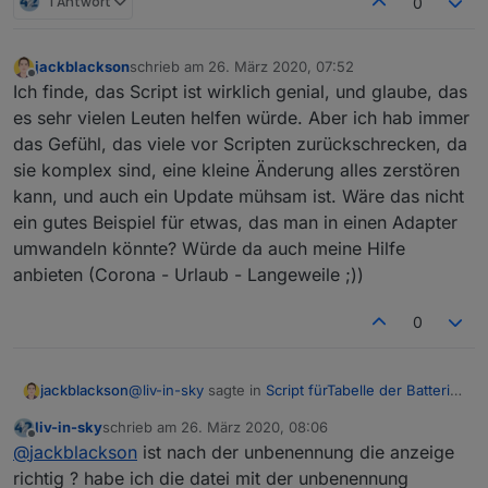
1 Antwort
0
jackblackson
schrieb am
26. März 2020, 07:52
zuletzt editiert von
Offline
Ich finde, das Script ist wirklich genial, und glaube, das
es sehr vielen Leuten helfen würde. Aber ich hab immer
das Gefühl, das viele vor Scripten zurückschrecken, da
sie komplex sind, eine kleine Änderung alles zerstören
kann, und auch ein Update mühsam ist. Wäre das nicht
ein gutes Beispiel für etwas, das man in einen Adapter
umwandeln könnte? Würde da auch meine Hilfe
anbieten (Corona - Urlaub - Langeweile ;))
0
@
liv-in-sky
sagte in
Script fürTabelle der Batterie
jackblackson
Zustände
:
liv-in-sky
schrieb am
26. März 2020, 08:06
zuletzt editiert von
Offline
@
jackblackson
oder meinst du das hier ?
@
jackblackson
ist nach der unbenennung die anzeige
richtig ? habe ich die datei mit der unbenennung
Das hab ich inzwischen behoben, in dem ich die
das kommt bei mir nicht ???