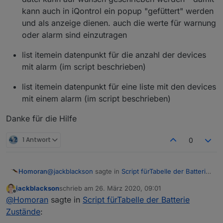
kann auch in iQontrol ein popup "gefüttert" werden
und als anzeige dienen. auch die werte für warnung
oder alarm sind einzutragen
list itemein datenpunkt für die anzahl der devices
mit alarm (im script beschrieben)
list itemein datenpunkt für eine liste mit den devices
mit einem alarm (im script beschrieben)
Danke für die Hilfe
1 Antwort
0
@
jackblackson
sagte in
Script fürTabelle der Batterie
Homoran
Zustände
:
jackblackson
schrieb am
26. März 2020, 09:01
zuletzt editiert von
Offline
bei mir sieht es momentan so aus:
@
Homoran
sagte in
Script fürTabelle der Batterie
Zustände
: