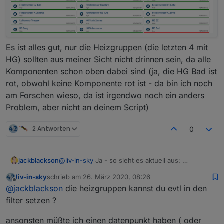
Es ist alles gut, nur die Heizgruppen (die letzten 4 mit
HG) sollten aus meiner Sicht nicht drinnen sein, da alle
Komponenten schon oben dabei sind (ja, die HG Bad ist
rot, obwohl keine Komponente rot ist - da bin ich noch
am Forschen wieso, da ist irgendwo noch ein anders
Problem, aber nicht an deinem Script)
2 Antworten
0
jackblackson
@
liv-in-sky
Ja - so sieht es aktuell aus:
liv-in-sky
schrieb am
26. März 2020, 08:26
zuletzt editiert von
Offline
@
jackblackson
die heizgruppen kannst du evtl in den
filter setzen ?
ansonsten müßte ich einen datenpunkt haben ( oder