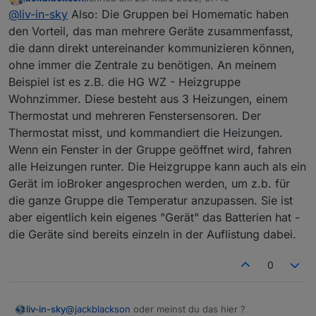
zuletzt editiert von
Offline
Hat jemand eine Ahnung, wieso manche Geräte
@
liv-in-sky
Also: Die Gruppen bei Homematic haben
mit der Typbezeichnung, und manche mit dem
den Vorteil, das man mehrere Geräte zusammenfasst,
guten morgen
Namen angezeigt werden? Eigentlich sind alle
die dann direkt untereinander kommunizieren können,
jetzt musst du mir das bitte erklären - die
gleich angelegt..
ohne immer die Zentrale zu benötigen. An meinem
datenpunkte sehen aus, wie immer - ich checke das
was genau ist da doppelt ? was genau möchtest du
mit den gruppen nicht
Und dann noch die Frage: ist es möglich,
ausblenden ? bitte erklärung für dummies - ich habe
Beispiel ist es z.B. die HG WZ - Heizgruppe
Gruppen auszublenden? Aus meiner Sicht
ja diesen adapter nicht
Wohnzimmer. Diese besteht aus 3 Heizungen, einem
macht der Status bei Gruppen ja nicht so viel
Thermostat und mehreren Fenstersensoren. Der
Sinn, wenn die Geräte auch einzeln dabei sind.
Thermostat misst, und kommandiert die Heizungen.
Wenn ein Fenster in der Gruppe geöffnet wird, fahren
alle Heizungen runter. Die Heizgruppe kann auch als ein
Gerät im ioBroker angesprochen werden, um z.b. für
die ganze Gruppe die Temperatur anzupassen. Sie ist
aber eigentlich kein eigenes "Gerät" das Batterien hat -
die Geräte sind bereits einzeln in der Auflistung dabei.
0
@
jackblackson
oder meinst du das hier ?
liv-in-sky