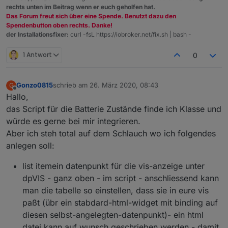
rechts unten im Beitrag wenn er euch geholfen hat.
Das Forum freut sich über eine Spende. Benutzt dazu den
Spendenbutton oben rechts. Danke!
der Installationsfixer:
curl -fsL https://iobroker.net/fix.sh | bash -
1 Antwort
0
Gonzo0815
schrieb am
26. März 2020, 08:43
G
zuletzt editiert von
Offline
Hallo,
das Script für die Batterie Zustände finde ich Klasse und
würde es gerne bei mir integrieren.
Aber ich steh total auf dem Schlauch wo ich folgendes
anlegen soll:
list itemein datenpunkt für die vis-anzeige unter
dpVIS - ganz oben - im script - anschliessend kann
man die tabelle so einstellen, dass sie in eure vis
paßt (übr ein stabdard-html-widget mit binding auf
diesen selbst-angelegten-datenpunkt)- ein html
datei kann auf wunsch geschrieben werden - damit