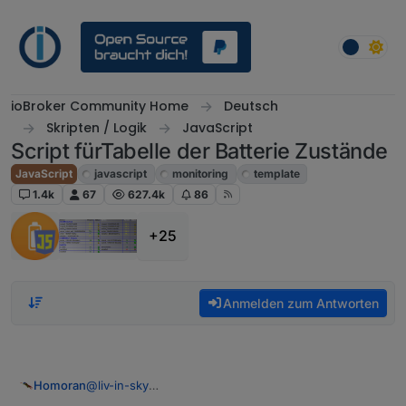
Weiter zum Inhalt
ioBroker Community Home
Deutsch
Skripten / Logik
JavaScript
Script fürTabelle der Batterie Zustände
JavaScript
javascript
monitoring
template
1.4k
67
627.4k
86
+25
Anmelden zum Antworten
@
liv-in-sky
Homoran
Ja!