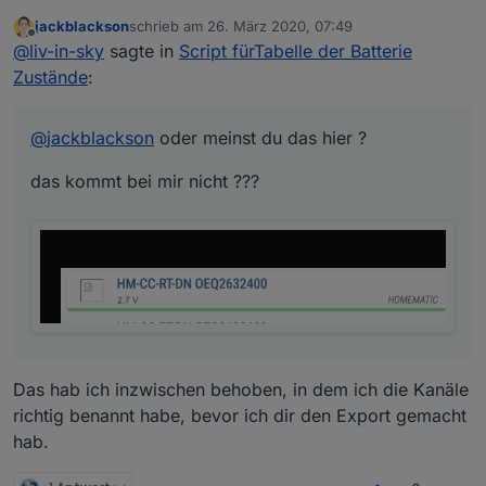
jackblackson
schrieb am
26. März 2020, 07:49
das kommt bei mir nicht ???
zuletzt editiert von
Offline
@
liv-in-sky
sagte in
Script fürTabelle der Batterie
Zustände
:
@
jackblackson
oder meinst du das hier ?
das kommt bei mir nicht ???
Das hab ich inzwischen behoben, in dem ich die Kanäle
richtig benannt habe, bevor ich dir den Export gemacht
hab.