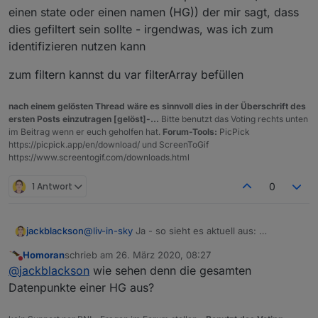
einen state oder einen namen (HG)) der mir sagt, dass
Es ist alles gut, nur die Heizgruppen (die letzten
dies gefiltert sein sollte - irgendwas, was ich zum
4 mit HG) sollten aus meiner Sicht nicht drinnen
sein, da alle Komponenten schon oben dabei
identifizieren nutzen kann
sind (ja, die HG Bad ist rot, obwohl keine
Komponente rot ist - da bin ich noch am
zum filtern kannst du var filterArray befüllen
Forschen wieso, da ist irgendwo noch ein anders
Problem, aber nicht an deinem Script)
nach einem gelösten Thread wäre es sinnvoll dies in der Überschrift des
ersten Posts einzutragen [gelöst]-...
Bitte benutzt das Voting rechts unten
im Beitrag wenn er euch geholfen hat.
Forum-Tools:
PicPick
https://picpick.app/en/download/ und ScreenToGif
https://www.screentogif.com/downloads.html
1 Antwort
0
jackblackson
@
liv-in-sky
Ja - so sieht es aktuell aus:
Homoran
schrieb am
26. März 2020, 08:27
zuletzt editiert von
Nicht stören
@
jackblackson
wie sehen denn die gesamten
Datenpunkte einer HG aus?