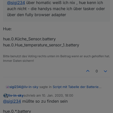
@
sigi234
über homatic weiß ich nix , hue kenn ich
auch nicht - die handys mache ich über tasker oder
über den fully browser adapter
Hue:
hue.0.Küche_Sensor.battery
hue.0.Hue_temperature_sensor_1.battery
Bitte benutzt das Voting rechts unten im Beitrag wenn er euch geholfen hat.
Immer Daten sichern!
0
@
liv-in-sky
sagte in
Script mit Tabelle der Batterie
sigi234
Zustände
:
liv-in-sky
schrieb am
10. Jan. 2020, 18:00
zuletzt editiert von
Offline
@
sigi234
über homatic weiß ich nix , hue kenn
@
sigi234
müßte so zu finden sein
ich auch nicht - die handys mache ich über tasker
Hue:
oder über den fully browser adapter
hue.0.*.battery