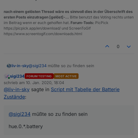
hue.0.Küche_Sensor.battery
nach einem gelösten Thread wäre es sinnvoll dies in der Überschrift des
hue.0.Hue_temperature_sensor_1.battery
ersten Posts einzutragen [gelöst]-...
Bitte benutzt das Voting rechts unten
im Beitrag wenn er euch geholfen hat.
Forum-Tools:
PicPick
https://picpick.app/en/download/ und ScreenToGif
https://www.screentogif.com/downloads.html
0
@
sigi234
müßte so zu finden sein
liv-in-sky
sigi234
FORUM TESTING
MOST ACTIVE
hue.0.*.battery
Online
schrieb am
10. Jan. 2020, 18:04
zuletzt editiert von
@
liv-in-sky
sagte in
Script mit Tabelle der Batterie
Zustände
:
@
sigi234
müßte so zu finden sein
hue.0.*.battery