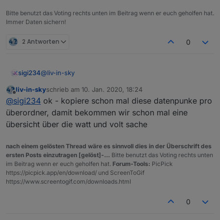
Bitte benutzt das Voting rechts unten im Beitrag wenn er euch geholfen hat.
Immer Daten sichern!
2 Antworten
0
die MaterialDesign Widgets sind auch mit
eingebunden
https://forum.iobroker.net/post/389578
@
liv-in-sky
sigi234
export der widgets
liv-in-sky
schrieb am
10. Jan. 2020, 18:24
Cool wäre auch ein Script mit Tabelle der Strom
zuletzt editiert von
Offline
material list
@
sigi234
ok - kopiere schon mal diese datenpunke pro
Zustände? Steckdosen, Lampen uzw.
Da habe ich viel mit Watt und Volt und Power
überordner, damit bekommen wir schon mal eine
übersicht über die watt und volt sache
material table
nach einem gelösten Thread wäre es sinnvoll dies in der Überschrift des
ersten Posts einzutragen [gelöst]-...
Bitte benutzt das Voting rechts unten
im Beitrag wenn er euch geholfen hat.
Forum-Tools:
PicPick
https://picpick.app/en/download/ und ScreenToGif
tabelle mit anderer farbe - ist
https://www.screentogif.com/downloads.html
konfigurierbar
0