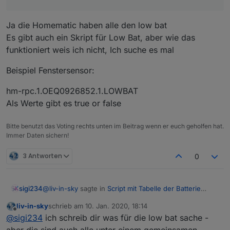
Ja die Homematic haben alle den low bat
Es gibt auch ein Skript für Low Bat, aber wie das
funktioniert weis ich nicht, Ich suche es mal
Beispiel Fenstersensor:
hm-rpc.1.OEQ0926852.1.LOWBAT
Als Werte gibt es true or false
Bitte benutzt das Voting rechts unten im Beitrag wenn er euch geholfen hat.
Immer Daten sichern!
3 Antworten
0
@
liv-in-sky
sagte in
Script mit Tabelle der Batterie
sigi234
Zustände
:
liv-in-sky
schrieb am
10. Jan. 2020, 18:14
zuletzt editiert von
Offline
@
sigi234
ok die haben low-bat - da müßten wir
@
sigi234
ich schreib dir was für die low bat sache -
etwas umschreiben
aber die sind auch alle unter einem gemeinsamen