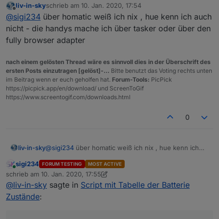
liv-in-sky
schrieb am
10. Jan. 2020, 17:54
zuletzt editiert von
Offline
@
sigi234
ohne datenpunkte wird es schwierig
@
sigi234
über homatic weiß ich nix , hue kenn ich auch
etwas anzuzeigen :-)
nicht - die handys mache ich über tasker oder über den
Ja, weis nicht warum die keine Angaben in % haben.
fully browser adapter
nach einem gelösten Thread wäre es sinnvoll dies in der Überschrift des
ersten Posts einzutragen [gelöst]-...
Bitte benutzt das Voting rechts unten
im Beitrag wenn er euch geholfen hat.
Forum-Tools:
PicPick
https://picpick.app/en/download/ und ScreenToGif
https://www.screentogif.com/downloads.html
0
liv-in-sky
@
sigi234
über homatic weiß ich nix , hue kenn ich
auch nicht - die handys mache ich über tasker oder
sigi234
FORUM TESTING
MOST ACTIVE
über den fully browser adapter
Online
schrieb am
10. Jan. 2020, 17:55
zuletzt editiert von sigi234
1. Okt. 2020, 18:56
@
liv-in-sky
sagte in
Script mit Tabelle der Batterie
Zustände
: