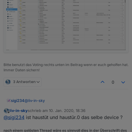
Als Werte gibt es true or false
bosch
ham (homebridge)
nuki-extended
Bitte benutzt das Voting rechts unten im Beitrag wenn er euch geholfen hat.
Immer Daten sichern!
3 Antworten
0
@
liv-in-sky
sigi234
liv-in-sky
schrieb am
10. Jan. 2020, 18:36
Sensor Bad
zuletzt editiert von
Offline
@
sigi234
ist haustüt und haustür.0 das selbe device ?
hm-rpc.1.OEQ0670648.0.LOWBAT
Terrassentür:
hm-rpc.1.NEQ1826414.1.LOWBAT
nach einem gelösten Thread wäre es sinnvoll dies in der Überschrift des