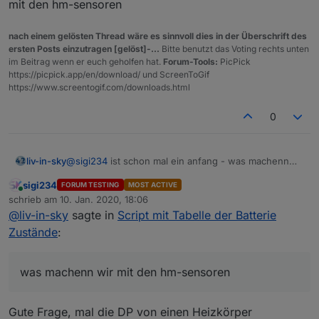
mit den hm-sensoren
hue.0.*.battery
nach einem gelösten Thread wäre es sinnvoll dies in der Überschrift des
ersten Posts einzutragen [gelöst]-...
Bitte benutzt das Voting rechts unten
im Beitrag wenn er euch geholfen hat.
Forum-Tools:
PicPick
https://picpick.app/en/download/ und ScreenToGif
https://www.screentogif.com/downloads.html
0
liv-in-sky
@
sigi234
ist schon mal ein anfang - was machenn
wir mit den hm-sensoren
sigi234
FORUM TESTING
MOST ACTIVE
Online
schrieb am
10. Jan. 2020, 18:06
zuletzt editiert von
@
liv-in-sky
sagte in
Script mit Tabelle der Batterie
Zustände
:
was machenn wir mit den hm-sensoren
Gute Frage, mal die DP von einen Heizkörper