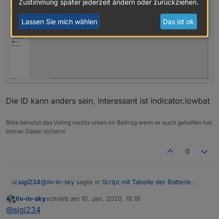
Zustimmung später jederzeit ändern oder zurückziehen.
Lassen Sie mich wählen
Das ist ok
Die ID kann anders sein, interessant ist indicator.lowbat
Bitte benutzt das Voting rechts unten im Beitrag wenn er euch geholfen hat.
Immer Daten sichern!
0
@
liv-in-sky
sagte in
Script mit Tabelle der Batterie
sigi234
Zustände
:
liv-in-sky
schrieb am
10. Jan. 2020, 18:18
zuletzt editiert von
Offline
@
sigi234
ich nehme an, die fenstersensoren und
@
sigi234
heizungssensoren haben verschiedene pfade