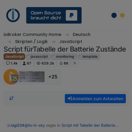
Weiter zum Inhalt
ioBroker Community Home
Deutsch
Skripten / Logik
JavaScript
Script fürTabelle der Batterie Zustände
JavaScript
javascript
monitoring
template
1.4k
67
629.2k
86
+25
Anmelden zum Antworten
@
liv-in-sky
sagte in
Script mit Tabelle der Batterie
sigi234
Zustände
: