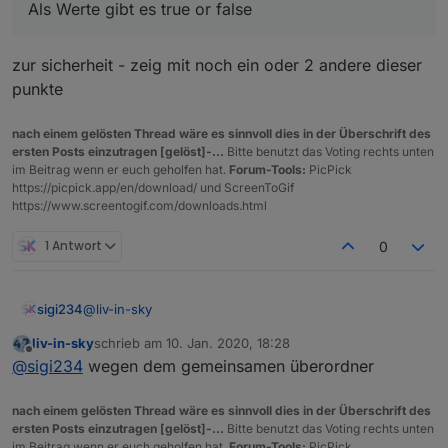
Als Werte gibt es true or false
homee
zur sicherheit - zeig mit noch ein oder 2 andere dieser
punkte
netatmo
nach einem gelösten Thread wäre es sinnvoll dies in der Überschrift des
ersten Posts einzutragen [gelöst]-...
Bitte benutzt das Voting rechts unten
zwave
im Beitrag wenn er euch geholfen hat.
Forum-Tools:
PicPick
https://picpick.app/en/download/ und ScreenToGif
https://www.screentogif.com/downloads.html
fritzDect theermostate
1 Antwort
0
xiaomi, mihome
@
liv-in-sky
sigi234
homematic, homematic-Ip
liv-in-sky
schrieb am
10. Jan. 2020, 18:28
Cool wäre auch ein Script mit Tabelle der Strom
zuletzt editiert von
Offline
@
sigi234
wegen dem gemeinsamen überordner
Zustände? Steckdosen, Lampen uzw.
hue, hue-ext
Da habe ich viel mit Watt und Volt und Power
nach einem gelösten Thread wäre es sinnvoll dies in der Überschrift des
ersten Posts einzutragen [gelöst]-...
Bitte benutzt das Voting rechts unten
zwave
im Beitrag wenn er euch geholfen hat.
Forum-Tools:
PicPick