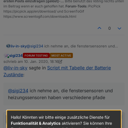
ersten Posts einzutragen [gelöst]-...
Bitte benutzt das Voting rechts unten
im Beitrag wenn er euch geholfen hat.
Forum-Tools:
PicPick
hm-rpc.1.OEQ0926852.1.LOWBAT
https://picpick.app/en/download/ und ScreenToGif
Als Werte gibt es true or false
https://www.screentogif.com/downloads.html
0
liv-in-sky
@
sigi234
ich nehme an, die fenstersensoren und
heizungssensoren haben verschiedene pfade
sigi234
FORUM TESTING
MOST ACTIVE
Online
schrieb am
10. Jan. 2020, 18:16
zuletzt editiert von sigi234
1. Okt. 2020, 19:18
@
liv-in-sky
sagte in
Script mit Tabelle der Batterie
Zustände
:
@
sigi234
ich nehme an, die fenstersensoren und
heizungssensoren haben verschiedene pfade
Hallo! Könnten wir bitte einige zusätzliche Dienste für
Funktionalität & Analytics
aktivieren? Sie können Ihre