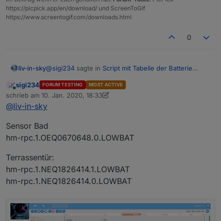
https://picpick.app/en/download/ und ScreenToGif
https://www.screentogif.com/downloads.html
tradfri
0
fully browser adapter
@
sigi234
sagte in
Script mit Tabelle der Batterie
liv-in-sky
Zustände
:
zigbee
sigi234
FORUM TESTING
MOST ACTIVE
Online
@
liv-in-sky
sagte in
Script mit Tabelle der
schrieb am
10. Jan. 2020, 18:33
zuletzt editiert von sigi234
1. Okt. 2020, 19:34
Batterie Zustände
:
@
liv-in-sky
deconz
zur sicherheit - zeig mit noch ein oder 2 andere
dieser punkte
Sensor Bad
@
sigi234
ok die haben low-bat - da
sonoff zb bridge
hm-rpc.1.OEQ0670648.0.LOWBAT
müßten wir etwas umschreiben
Terrassentür:
cul adapter
Ja die Homematic haben alle den low bat
hm-rpc.1.NEQ1826414.1.LOWBAT
Es gibt auch ein Skript für Low Bat, aber wie das
hm-rpc.1.NEQ1826414.0.LOWBAT
funktioniert weis ich nicht, Ich suche es mal
rademacher homepilot
Beispiel Fenstersensor:
hm-rpc.1.OEQ0926852.1.LOWBAT
shelly