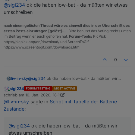
zuletzt editiert von
Offline
was machenn wir mit den hm-sensoren
@
sigi234
ok die haben low-bat - da müßten wir etwas
umschreiben
Gute Frage, mal die DP von einen Heizkörper
nach einem gelösten Thread wäre es sinnvoll dies in der Überschrift des
ersten Posts einzutragen [gelöst]-...
Bitte benutzt das Voting rechts unten
im Beitrag wenn er euch geholfen hat.
Forum-Tools:
PicPick
https://picpick.app/en/download/ und ScreenToGif
https://www.screentogif.com/downloads.html
0
liv-in-sky
@
sigi234
ok die haben low-bat - da müßten wir
etwas umschreiben
sigi234
FORUM TESTING
MOST ACTIVE
Online
schrieb am
10. Jan. 2020, 18:11
zuletzt editiert von sigi234
1. Okt. 2020, 19:14
@
liv-in-sky
sagte in
Script mit Tabelle der Batterie
Zustände
:
@
sigi234
ok die haben low-bat - da müßten wir
etwas umschreiben