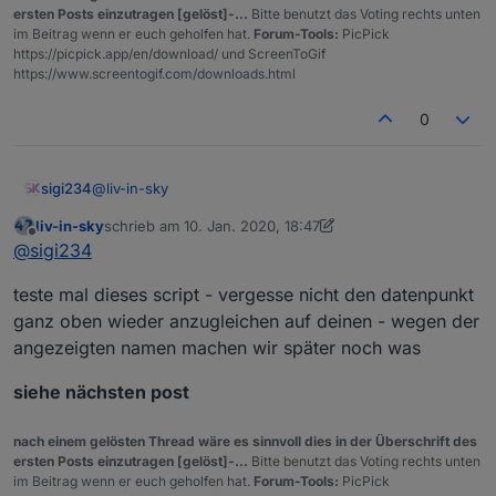
hm-rpc.1.NEQ1826414.0.LOWBAT
ersten Posts einzutragen [gelöst]-...
Bitte benutzt das Voting rechts unten
im Beitrag wenn er euch geholfen hat.
Forum-Tools:
PicPick
https://picpick.app/en/download/ und ScreenToGif
https://www.screentogif.com/downloads.html
0
@
liv-in-sky
sigi234
liv-in-sky
schrieb am
10. Jan. 2020, 18:47
Sensor Bad
zuletzt editiert von liv-in-sky
1. Okt. 2020, 19:54
Offline
@
sigi234
hm-rpc.1.OEQ0670648.0.LOWBAT
Terrassentür:
teste mal dieses script - vergesse nicht den datenpunkt
hm-rpc.1.NEQ1826414.1.LOWBAT
hm-rpc.1.NEQ1826414.0.LOWBAT
ganz oben wieder anzugleichen auf deinen - wegen der
angezeigten namen machen wir später noch was
siehe nächsten post
nach einem gelösten Thread wäre es sinnvoll dies in der Überschrift des
ersten Posts einzutragen [gelöst]-...
Bitte benutzt das Voting rechts unten
im Beitrag wenn er euch geholfen hat.
Forum-Tools:
PicPick