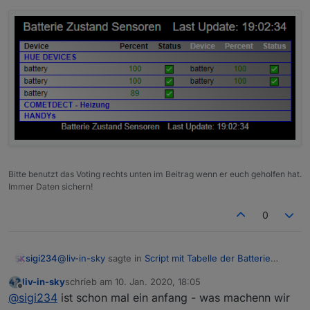
Bitte benutzt das Voting rechts unten im Beitrag wenn er euch geholfen hat.
Immer Daten sichern!
0
@
liv-in-sky
sagte in
Script mit Tabelle der Batterie
sigi234
Zustände
:
liv-in-sky
schrieb am
10. Jan. 2020, 18:05
zuletzt editiert von
Offline
@
sigi234
müßte so zu finden sein
@
sigi234
ist schon mal ein anfang - was machenn wir