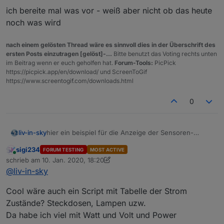
ich bereite mal was vor - weiß aber nicht ob das heute
noch was wird
nach einem gelösten Thread wäre es sinnvoll dies in der Überschrift des
ersten Posts einzutragen [gelöst]-...
Bitte benutzt das Voting rechts unten
im Beitrag wenn er euch geholfen hat.
Forum-Tools:
PicPick
https://picpick.app/en/download/ und ScreenToGif
https://www.screentogif.com/downloads.html
0
Die ID kann anders sein, interessant ist indicator.lowbat
hier ein beispiel für die Anzeige der Sensoren-
liv-in-sky
Batterie-Zustände über ein html-Widget (oder
sigi234
FORUM TESTING
MOST ACTIVE
iQontrol) - angelehnt an die scripte für html tabellen:
Online
schrieb am
10. Jan. 2020, 18:20
https://forum.iobroker.net/topic/28021/html-table-für-
zuletzt editiert von sigi234
1. Okt. 2020, 19:25
@
liv-in-sky
vis-oder-iqontrol-js-und-blockly
Cool wäre auch ein Script mit Tabelle der Strom
Zustände? Steckdosen, Lampen uzw.
Da habe ich viel mit Watt und Volt und Power