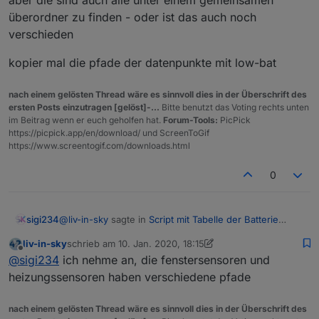
Ja die Homematic haben alle den low bat
überordner zu finden - oder ist das auch noch
Es gibt auch ein Skript für Low Bat, aber wie das
verschieden
funktioniert weis ich nicht, Ich suche es mal
Beispiel Fenstersensor:
hm-rpc.1.OEQ0926852.1.LOWBAT
kopier mal die pfade der datenpunkte mit low-bat
Als Werte gibt es true or false
nach einem gelösten Thread wäre es sinnvoll dies in der Überschrift des
ersten Posts einzutragen [gelöst]-...
Bitte benutzt das Voting rechts unten
im Beitrag wenn er euch geholfen hat.
Forum-Tools:
PicPick
https://picpick.app/en/download/ und ScreenToGif
https://www.screentogif.com/downloads.html
0
@
liv-in-sky
sagte in
Script mit Tabelle der Batterie
sigi234
Zustände
:
liv-in-sky
schrieb am
10. Jan. 2020, 18:15
zuletzt editiert von liv-in-sky
1. Okt. 2020, 19:15
Offline
@
sigi234
ok die haben low-bat - da müßten wir
@
sigi234
ich nehme an, die fenstersensoren und
etwas umschreiben
heizungssensoren haben verschiedene pfade
Ja die Homematic haben alle den low bat
Es gibt auch ein Skript für Low Bat, aber wie das
nach einem gelösten Thread wäre es sinnvoll dies in der Überschrift des
funktioniert weis ich nicht, Ich suche es mal
Beispiel Fenstersensor: