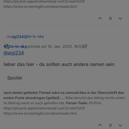
https://picpick.app/en/download/ und ScreenToGif
https://www.screentogif.com/downloads.html
0
@
liv-in-sky
sigi234
liv-in-sky
schrieb am
10. Jan. 2020, 18:53
Sensor Bad
zuletzt editiert von liv-in-sky
1. Okt. 2020, 19:54
Offline
@
sigi234
hm-rpc.1.OEQ0670648.0.LOWBAT
Terrassentür:
lieber das hier - da sollten auch andere namen sein
hm-rpc.1.NEQ1826414.1.LOWBAT
hm-rpc.1.NEQ1826414.0.LOWBAT
Spoiler
nach einem gelösten Thread wäre es sinnvoll dies in der Überschrift des
ersten Posts einzutragen [gelöst]-...
Bitte benutzt das Voting rechts unten
im Beitrag wenn er euch geholfen hat.
Forum-Tools:
PicPick
https://picpick.app/en/download/ und ScreenToGif
https://www.screentogif.com/downloads.html
0