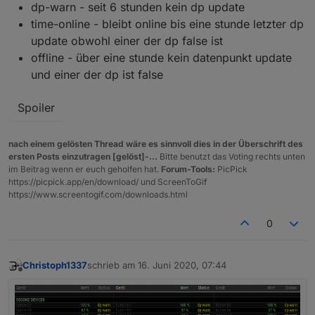
dp-warn - seit 6 stunden kein dp update
time-online - bleibt online bis eine stunde letzter dp
update obwohl einer der dp false ist
offline - über eine stunde kein datenpunkt update
und einer der dp ist false
Spoiler
nach einem gelösten Thread wäre es sinnvoll dies in der Überschrift des
ersten Posts einzutragen [gelöst]-...
Bitte benutzt das Voting rechts unten
im Beitrag wenn er euch geholfen hat.
Forum-Tools:
PicPick
https://picpick.app/en/download/ und ScreenToGif
https://www.screentogif.com/downloads.html
0
Christoph1337
schrieb am
16. Juni 2020, 07:44
zuletzt editiert von
Offline