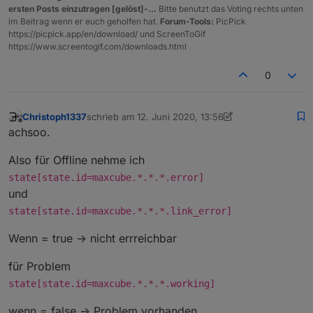
script kopieren und erneut für max ablegen.
ersten Posts einzutragen [gelöst]-...
Bitte benutzt das Voting rechts unten
oder denk ich verkehrt?
im Beitrag wenn er euch geholfen hat.
Forum-Tools:
PicPick
https://picpick.app/en/download/ und ScreenToGif
https://www.screentogif.com/downloads.html
0
Christoph1337
schrieb am
12. Juni 2020, 13:56
zuletzt editiert von Christoph1337
6. Dez. 2020, 15:5
Offline
achsoo.
Also für Offline nehme ich
state[state.id=maxcube.*.*.*.error]
und
state[state.id=maxcube.*.*.*.link_error]
Wenn = true -> nicht errreichbar
für Problem
state[state.id=maxcube.*.*.*.working]
wenn = false -> Problem vorhanden