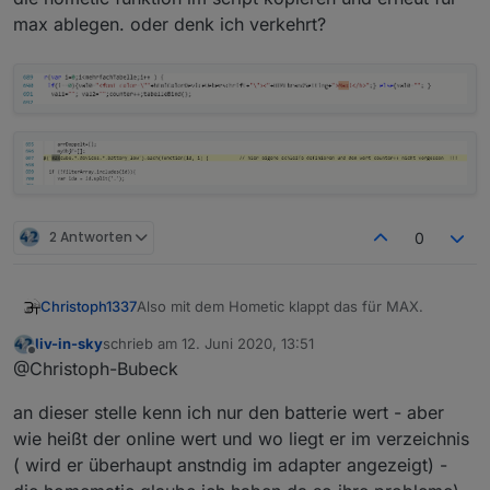
max ablegen. oder denk ich verkehrt?
2 Antworten
0
Also mit dem Hometic klappt das für MAX.
Christoph1337
liv-in-sky
schrieb am
12. Juni 2020, 13:51
zuletzt editiert von
Offline
@Christoph-Bubeck
an dieser stelle kenn ich nur den batterie wert - aber
Wie gesagt musste ich nur den Suchstring
anpassen. Wenn das auch andere nutzen
wie heißt der online wert und wo liegt er im verzeichnis
wollen müsste man nur die hometic funktion im
( wird er überhaupt anstndig im adapter angezeigt) -
script kopieren und erneut für max ablegen.