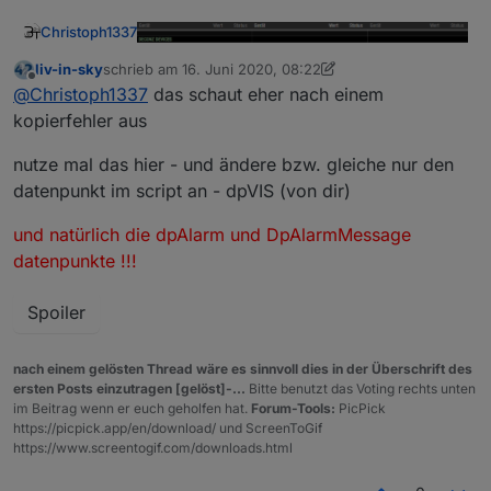
Christoph1337
liv-in-sky
schrieb am
16. Juni 2020, 08:22
zuletzt editiert von liv-in-sky
Offline
@
Christoph1337
das schaut eher nach einem
kopierfehler aus
nutze mal das hier - und ändere bzw. gleiche nur den
datenpunkt im script an - dpVIS (von dir)
09:43:52.320	info	javascript.0 (1372) 
und natürlich die dpAlarm und DpAlarmMessage
09:43:52.349	info	javascript.0 (1372) 
Hmm entweder mach ich noch was falsch oder
09:43:52.436	warn	javascript.0 (1372) 
datenpunkte !!!
das Script hat noch einen Fehler =)
09:43:52.436	warn	javascript.0 (1372) 
Spoiler
nach einem gelösten Thread wäre es sinnvoll dies in der Überschrift des
ersten Posts einzutragen [gelöst]-...
Bitte benutzt das Voting rechts unten
im Beitrag wenn er euch geholfen hat.
Forum-Tools:
PicPick
https://picpick.app/en/download/ und ScreenToGif
https://www.screentogif.com/downloads.html