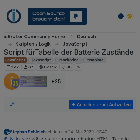
Weiter zum Inhalt
ioBroker Community Home
Deutsch
Skripten / Logik
JavaScript
Script fürTabelle der Batterie Zustände
JavaScript
javascript
monitoring
template
1.4k
67
627.5k
86
+25
Anmelden zum Antworten
Stephan Schleich
schrieb am
24. Mai 2020, 07:40
zuletzt editiert von
Offline
@
liv-in-sky
wäre es noch möglich eine HTML Tabelle