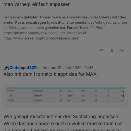
man varhelp einfach anpassen
nach einem gelösten Thread wäre es sinnvoll dies in der Überschrift des
ersten Posts einzutragen [gelöst]-...
Bitte benutzt das Voting rechts unten
im Beitrag wenn er euch geholfen hat.
Forum-Tools:
PicPick
https://picpick.app/en/download/ und ScreenToGif
https://www.screentogif.com/downloads.html
0
Christoph1337
schrieb am
12. Juni 2020, 13:47
zuletzt editiert von
Offline
Also mit dem Hometic klappt das für MAX.
Wie gesagt musste ich nur den Suchstring anpassen.
Wenn das auch andere nutzen wollen müsste man nur
die hometic funktion im script kopieren und erneut für