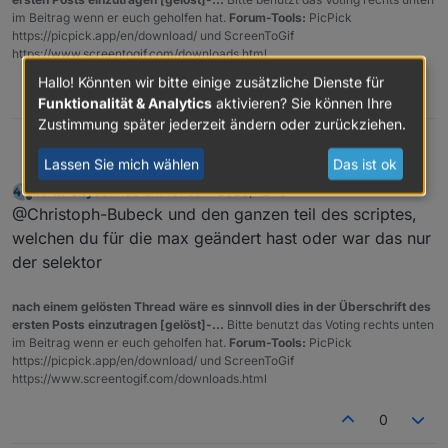
im Beitrag wenn er euch geholfen hat.
Forum-Tools:
PicPick
https://picpick.app/en/download/ und ScreenToGif
https://www.screentogif.com/downloads.html
Hallo! Könnten wir bitte einige zusätzliche Dienste für
0
Funktionalität & Analytics
aktivieren? Sie können Ihre
Zustimmung später jederzeit ändern oder zurückziehen.
achsoo.
Christoph1337
Lassen Sie mich wählen
Das ist ok
liv-in-sky
schrieb am
15. Juni 2020, 12:19
Also für Offline nehme ich
zuletzt editiert von
Offline
@Christoph-Bubeck und den ganzen teil des scriptes,
state[state.id=maxcube.*.*.*.error]
und
Wenn = true -> nicht errreichbar
welchen du für die max geändert hast oder war das nur
state[state.id=maxcube.*.*.*.link_err
der selektor
or]
für Problem
state[state.id=maxcube.*.*.*.working]
nach einem gelösten Thread wäre es sinnvoll dies in der Überschrift des
wenn = false -> Problem vorhanden
ersten Posts einzutragen [gelöst]-...
Bitte benutzt das Voting rechts unten
im Beitrag wenn er euch geholfen hat.
Forum-Tools:
PicPick
https://picpick.app/en/download/ und ScreenToGif
https://www.screentogif.com/downloads.html
0