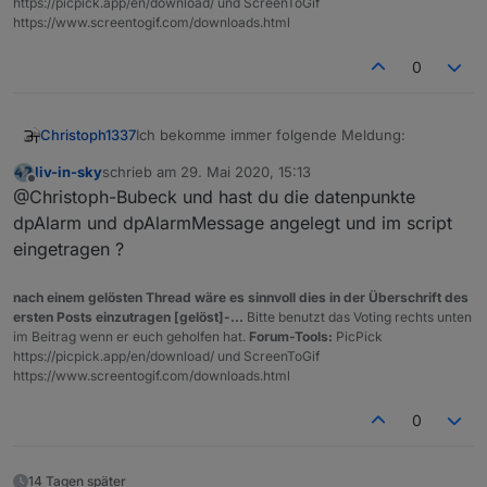
https://picpick.app/en/download/ und ScreenToGif
https://www.screentogif.com/downloads.html
0
Ich bekomme immer folgende Meldung:
Christoph1337
liv-in-sky
schrieb am
29. Mai 2020, 15:13
16:59:25.540	info	javascript.0 (1208) 
zuletzt editiert von
Offline
@Christoph-Bubeck und hast du die datenpunkte
16:59:40.013	warn	javascript.0 (1208) 
16:59:40.013	warn	javascript.0 (1208) 
dpAlarm und dpAlarmMessage angelegt und im script
16:59:40.015	warn	javascript.0 (1208) 
eingetragen ?
nach einem gelösten Thread wäre es sinnvoll dies in der Überschrift des
ersten Posts einzutragen [gelöst]-...
Bitte benutzt das Voting rechts unten
im Beitrag wenn er euch geholfen hat.
Forum-Tools:
PicPick
https://picpick.app/en/download/ und ScreenToGif
https://www.screentogif.com/downloads.html
0
14 Tagen später