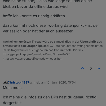
eine halbe stunde) - also wie lange soll das online
bleiben bevor da offline daraus wird
hoffe ich konnte es richtig erklären
dazu kommt noch dieser working datenpunkt - ist der
verlässlich oder hat der auch aussetzer
nach einem gelösten Thread wäre es sinnvoll dies in der Überschrift des
ersten Posts einzutragen [gelöst]-...
Bitte benutzt das Voting rechts unten
im Beitrag wenn er euch geholfen hat.
Forum-Tools:
PicPick
https://picpick.app/en/download/ und ScreenToGif
https://www.screentogif.com/downloads.html
0
Christoph1337
schrieb am
15. Juni 2020, 15:54
zuletzt editiert von
Offline
Moin moin,
ich meine die Infos zu den DPs hast du genau richtig
dargestellt.