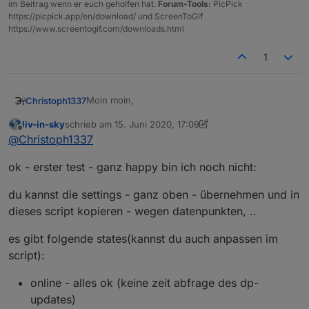
im Beitrag wenn er euch geholfen hat.
Forum-Tools:
PicPick
https://picpick.app/en/download/ und ScreenToGif
https://www.screentogif.com/downloads.html
1
Moin moin,
Christoph1337
liv-in-sky
schrieb am
15. Juni 2020, 17:09
ich meine die Infos zu den DPs hast du genau
zuletzt editiert von liv-in-sky
Offline
@
Christoph1337
richtig dargestellt.
Als Timer sollte man mindestens 60 Minuten
Aktuell hatte ich das Gefühl das der Working-DP
ok - erster test - ganz happy bin ich noch nicht:
nehmen, da durch z.B.
DutyCycle
das Gerät für
korrekt funktioniert. Wahrscheinlich wird man
diesen Zeitraum nicht erreichbar sein könnte.
das erst merken, wenn man eine längere
Analyse darüber fährt.
du kannst die settings - ganz oben - übernehmen und in
dieses script kopieren - wegen datenpunkten, ..
es gibt folgende states(kannst du auch anpassen im
script):
online - alles ok (keine zeit abfrage des dp-
updates)