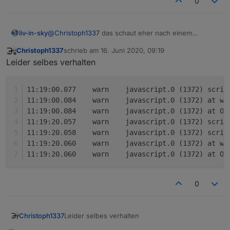
0
@
Christoph1337
das schaut eher nach einem
liv-in-sky
kopierfehler aus
Christoph1337
schrieb am
16. Juni 2020, 09:19
nutze mal das hier - und ändere bzw. gleiche nur
zuletzt editiert von
Offline
Leider selbes verhalten
den datenpunkt im script an - dpVIS (von dir)
und natürlich die dpAlarm und DpAlarmMessage
datenpunkte !!!
11:19:00.077	warn	javascript
11:19:00.084	warn	javascript.0 
Spoiler
11:19:00.084	warn	javascript.0 (1372) at
11:19:20.057	warn	javascript.
11:19:20.058	warn	javascript
11:19:20.060	warn	javascript.0 
11:19:20.060	warn	javascript.0 (1372) at
0
Leider selbes verhalten
Christoph1337