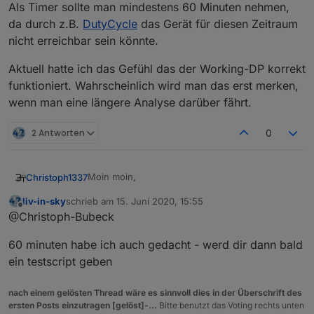
Als Timer sollte man mindestens 60 Minuten nehmen,
da durch z.B.
DutyCycle
das Gerät für diesen Zeitraum
nicht erreichbar sein könnte.
Aktuell hatte ich das Gefühl das der Working-DP korrekt
funktioniert. Wahrscheinlich wird man das erst merken,
wenn man eine längere Analyse darüber fährt.
2 Antworten
0
Moin moin,
Christoph1337
liv-in-sky
schrieb am
15. Juni 2020, 15:55
ich meine die Infos zu den DPs hast du genau
zuletzt editiert von
Offline
@Christoph-Bubeck
richtig dargestellt.
Als Timer sollte man mindestens 60 Minuten
Aktuell hatte ich das Gefühl das der Working-DP
60 minuten habe ich auch gedacht - werd dir dann bald
nehmen, da durch z.B.
DutyCycle
das Gerät für
korrekt funktioniert. Wahrscheinlich wird man
diesen Zeitraum nicht erreichbar sein könnte.
das erst merken, wenn man eine längere
ein testscript geben
Analyse darüber fährt.
nach einem gelösten Thread wäre es sinnvoll dies in der Überschrift des
ersten Posts einzutragen [gelöst]-...
Bitte benutzt das Voting rechts unten