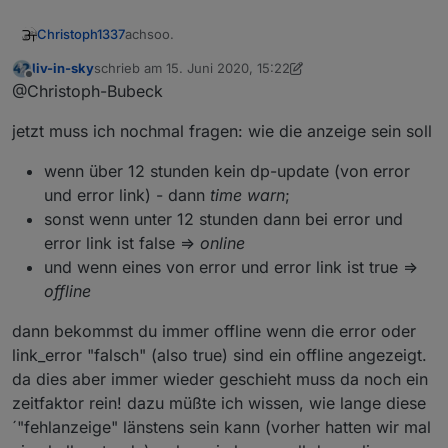
achsoo.
Christoph1337
liv-in-sky
schrieb am
15. Juni 2020, 15:22
Also für Offline nehme ich
zuletzt editiert von liv-in-sky
Offline
@Christoph-Bubeck
state[state.id=maxcube.*.*.*.error]
und
Wenn = true -> nicht errreichbar
jetzt muss ich nochmal fragen: wie die anzeige sein soll
state[state.id=maxcube.*.*.*.link_err
or]
für Problem
state[state.id=maxcube.*.*.*.working]
wenn über 12 stunden kein dp-update (von error
wenn = false -> Problem vorhanden
und error link) - dann
time warn
;
sonst wenn unter 12 stunden dann bei error und
error link ist false =>
online
und wenn eines von error und error link ist true =>
offline
dann bekommst du immer offline wenn die error oder
link_error "falsch" (also true) sind ein offline angezeigt.
da dies aber immer wieder geschieht muss da noch ein
zeitfaktor rein! dazu müßte ich wissen, wie lange diese
´"fehlanzeige" länstens sein kann (vorher hatten wir mal