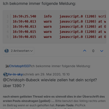
Offline
Ich bekomme immer folgende Meldung:
16:59:25.540	info	javascript.0
16:59:40.013	warn	javascript.0 
16:59:40.013	warn	javascript.0 
16:59:40.015	warn	javascript.0 
16:59:40.015	warn	javascript.0 
2 Antworten
0
Ich bekomme immer folgende Meldung:
Christoph1337
liv-in-sky
schrieb am
29. Mai 2020, 15:10
16:59:25.540	info	javascript.0 (1208) 
zuletzt editiert von
Offline
@Christoph-Bubeck wieviele zeilen hat dein script?
16:59:40.013	warn	javascript.0 (1208) 
16:59:40.013	warn	javascript.0 (1208) 
über 1390 ?
16:59:40.015	warn	javascript.0 (1208) 
nach einem gelösten Thread wäre es sinnvoll dies in der Überschrift des
ersten Posts einzutragen [gelöst]-...
Bitte benutzt das Voting rechts unten
im Beitrag wenn er euch geholfen hat.
Forum-Tools:
PicPick