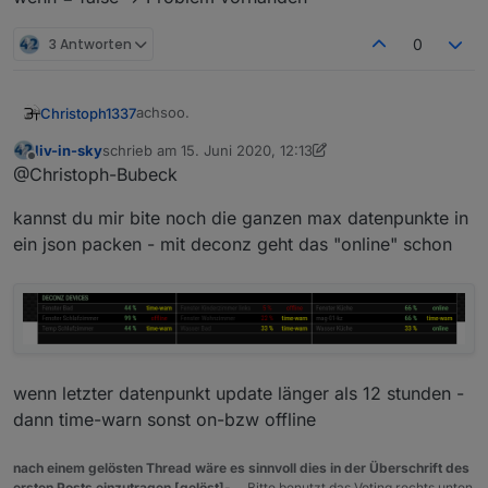
3 Antworten
0
achsoo.
Christoph1337
liv-in-sky
schrieb am
15. Juni 2020, 12:13
Also für Offline nehme ich
zuletzt editiert von liv-in-sky
Offline
@Christoph-Bubeck
state[state.id=maxcube.*.*.*.error]
und
Wenn = true -> nicht errreichbar
kannst du mir bite noch die ganzen max datenpunkte in
state[state.id=maxcube.*.*.*.link_err
or]
für Problem
ein json packen - mit deconz geht das "online" schon
state[state.id=maxcube.*.*.*.working]
wenn = false -> Problem vorhanden
wenn letzter datenpunkt update länger als 12 stunden -
dann time-warn sonst on-bzw offline
nach einem gelösten Thread wäre es sinnvoll dies in der Überschrift des
ersten Posts einzutragen [gelöst]-...
Bitte benutzt das Voting rechts unten