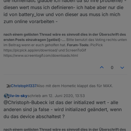
die homematic glaube ich haben da so ihre probleme) -
oder denk ich verkehrt?
diesen wert muss ich definieren- ich habe aber nur die
id von battery_low und von dieser aus muss ich mich
zum online vorarbeiten -
nach einem gelösten Thread wäre es sinnvoll dies in der Überschrift des
ersten Posts einzutragen [gelöst]-...
Bitte benutzt das Voting rechts unten
im Beitrag wenn er euch geholfen hat.
Forum-Tools:
PicPick
https://picpick.app/en/download/ und ScreenToGif
https://www.screentogif.com/downloads.html
0
Also mit dem Hometic klappt das für MAX.
Christoph1337
liv-in-sky
schrieb am
12. Juni 2020, 13:53
zuletzt editiert von
Offline
@Christoph-Bubeck ist das der initialized wert - alle
anderen sind ja false - wird initialized geändert, wenn
Wie gesagt musste ich nur den Suchstring
du das device abschaltest ?
anpassen. Wenn das auch andere nutzen
wollen müsste man nur die hometic funktion im
nach einem gelösten Thread wäre es sinnvoll dies in der Überschrift des