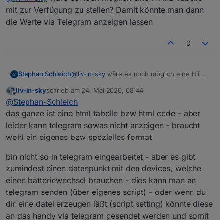
mit zur Verfügung zu stellen? Damit könnte man dann
die Werte via Telegram anzeigen lassen
0
Stephan Schleich
@
liv-in-sky
wäre es noch möglich eine HTML
Tabelle mit zur Verfügung zu stellen? Damit
liv-in-sky
schrieb am
24. Mai 2020, 08:44
könnte man dann die Werte via Telegram
zuletzt editiert von
Offline
@
Stephan-Schleich
anzeigen lassen
das ganze ist eine html tabelle bzw html code - aber
leider kann telegram sowas nicht anzeigen - braucht
wohl ein eigenes bzw spezielles format
bin nicht so in telegram eingearbeitet - aber es gibt
zumindest einen datenpunkt mit den devices, welche
einen batteriewechsel brauchen - dies kann man an
telegram senden (über eigenes script) - oder wenn du
dir eine datei erzeugen läßt (script setting) könnte diese
an das handy via telegram gesendet werden und somit