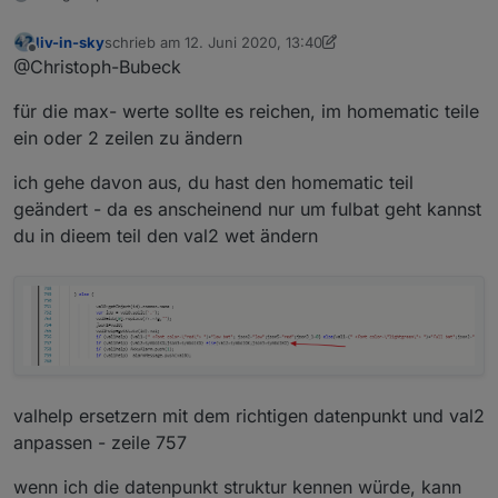
liv-in-sky
schrieb am
12. Juni 2020, 13:40
zuletzt editiert von liv-in-sky
6. Dez. 2020, 15:42
Offline
@Christoph-Bubeck
für die max- werte sollte es reichen, im homematic teile
ein oder 2 zeilen zu ändern
ich gehe davon aus, du hast den homematic teil
geändert - da es anscheinend nur um fulbat geht kannst
du in dieem teil den val2 wet ändern
valhelp ersetzern mit dem richtigen datenpunkt und val2
anpassen - zeile 757
wenn ich die datenpunkt struktur kennen würde, kann