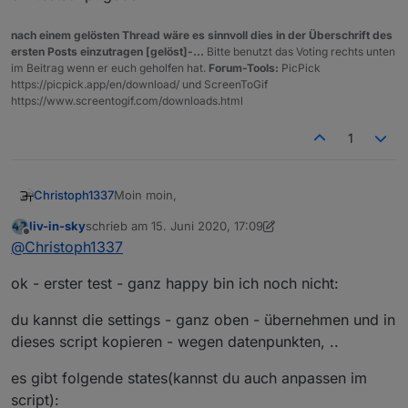
Analyse darüber fährt.
nach einem gelösten Thread wäre es sinnvoll dies in der Überschrift des
ersten Posts einzutragen [gelöst]-...
Bitte benutzt das Voting rechts unten
im Beitrag wenn er euch geholfen hat.
Forum-Tools:
PicPick
https://picpick.app/en/download/ und ScreenToGif
https://www.screentogif.com/downloads.html
1
Moin moin,
Christoph1337
liv-in-sky
schrieb am
15. Juni 2020, 17:09
ich meine die Infos zu den DPs hast du genau
zuletzt editiert von liv-in-sky
Offline
@
Christoph1337
richtig dargestellt.
Als Timer sollte man mindestens 60 Minuten
Aktuell hatte ich das Gefühl das der Working-DP
ok - erster test - ganz happy bin ich noch nicht:
nehmen, da durch z.B.
DutyCycle
das Gerät für
korrekt funktioniert. Wahrscheinlich wird man
diesen Zeitraum nicht erreichbar sein könnte.
das erst merken, wenn man eine längere
Analyse darüber fährt.
du kannst die settings - ganz oben - übernehmen und in
dieses script kopieren - wegen datenpunkten, ..
es gibt folgende states(kannst du auch anpassen im
script):