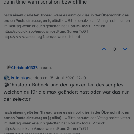
dann time-warn sonst on-bzw offline
nach einem gelösten Thread wäre es sinnvoll dies in der Überschrift des
ersten Posts einzutragen [gelöst]-...
Bitte benutzt das Voting rechts unten
im Beitrag wenn er euch geholfen hat.
Forum-Tools:
PicPick
https://picpick.app/en/download/ und ScreenToGif
https://www.screentogif.com/downloads.html
0
achsoo.
Christoph1337
liv-in-sky
schrieb am
15. Juni 2020, 12:19
Also für Offline nehme ich
zuletzt editiert von
Offline
@Christoph-Bubeck und den ganzen teil des scriptes,
state[state.id=maxcube.*.*.*.error]
und
Wenn = true -> nicht errreichbar
welchen du für die max geändert hast oder war das nur
state[state.id=maxcube.*.*.*.link_err
der selektor
or]
für Problem
state[state.id=maxcube.*.*.*.working]
nach einem gelösten Thread wäre es sinnvoll dies in der Überschrift des
wenn = false -> Problem vorhanden
ersten Posts einzutragen [gelöst]-...
Bitte benutzt das Voting rechts unten
im Beitrag wenn er euch geholfen hat.
Forum-Tools:
PicPick
https://picpick.app/en/download/ und ScreenToGif
https://www.screentogif.com/downloads.html