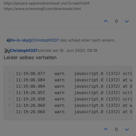
https://picpick.app/en/download/ und ScreenToGif
https://www.screentogif.com/downloads.html
0
@
Christoph1337
das schaut eher nach einem
liv-in-sky
kopierfehler aus
Christoph1337
schrieb am
16. Juni 2020, 09:19
nutze mal das hier - und ändere bzw. gleiche nur
zuletzt editiert von
Offline
Leider selbes verhalten
den datenpunkt im script an - dpVIS (von dir)
und natürlich die dpAlarm und DpAlarmMessage
datenpunkte !!!
11:19:00.077	warn	javascript
11:19:00.084	warn	javascript.0 
Spoiler
11:19:00.084	warn	javascript.0 (1372) at
11:19:20.057	warn	javascript.
11:19:20.058	warn	javascript
11:19:20.060	warn	javascript.0 
11:19:20.060	warn	javascript.0 (1372) at
0