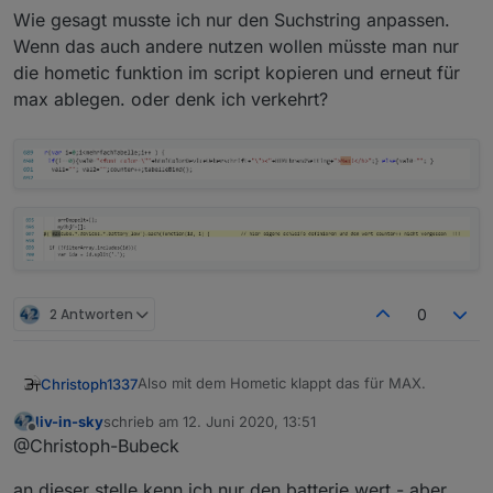
Wie gesagt musste ich nur den Suchstring anpassen.
Wenn das auch andere nutzen wollen müsste man nur
die hometic funktion im script kopieren und erneut für
max ablegen. oder denk ich verkehrt?
2 Antworten
0
Also mit dem Hometic klappt das für MAX.
Christoph1337
liv-in-sky
schrieb am
12. Juni 2020, 13:51
zuletzt editiert von
Offline
@Christoph-Bubeck
an dieser stelle kenn ich nur den batterie wert - aber
Wie gesagt musste ich nur den Suchstring