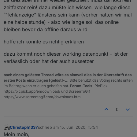
zeitfaktor rein! dazu müßte ich wissen, wie lange diese
´"fehlanzeige" länstens sein kann (vorher hatten wir mal
eine halbe stunde) - also wie lange soll das online
bleiben bevor da offline daraus wird
hoffe ich konnte es richtig erklären
dazu kommt noch dieser working datenpunkt - ist der
verlässlich oder hat der auch aussetzer
nach einem gelösten Thread wäre es sinnvoll dies in der Überschrift des
ersten Posts einzutragen [gelöst]-...
Bitte benutzt das Voting rechts unten
im Beitrag wenn er euch geholfen hat.
Forum-Tools:
PicPick
https://picpick.app/en/download/ und ScreenToGif
https://www.screentogif.com/downloads.html
0
Christoph1337
schrieb am
15. Juni 2020, 15:54
zuletzt editiert von
Offline
Moin moin,