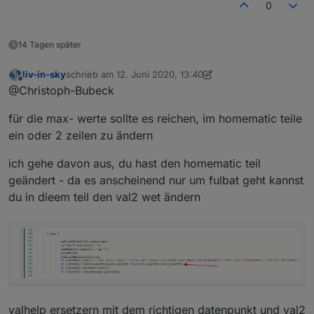
0
14 Tagen später
liv-in-sky
schrieb am
12. Juni 2020, 13:40
zuletzt editiert von liv-in-sky
6. Dez. 2020, 15:42
Offline
@Christoph-Bubeck
für die max- werte sollte es reichen, im homematic teile
ein oder 2 zeilen zu ändern
ich gehe davon aus, du hast den homematic teil
geändert - da es anscheinend nur um fulbat geht kannst
du in dieem teil den val2 wet ändern
valhelp ersetzern mit dem richtigen datenpunkt und val2