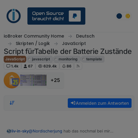
Weiter zum Inhalt
ioBroker Community Home
Deutsch
Skripten / Logik
JavaScript
Script fürTabelle der Batterie Zustände
JavaScript
javascript
monitoring
template
1.4k
67
629.4k
86
+25
Anmelden zum Antworten
@
Nordischerjung
hab das nochmal bei mir
liv-in-sky
angesehen - ein normale hue sensor kann eigentlich