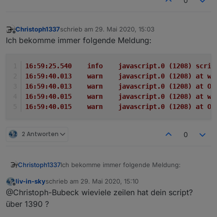
0
Christoph1337
schrieb am
29. Mai 2020, 15:03
zuletzt editiert von
Offline
Ich bekomme immer folgende Meldung:
16:59:25.540	info	javascript.0
16:59:40.013	warn	javascript.0 
16:59:40.013	warn	javascript.0 
16:59:40.015	warn	javascript.0 
16:59:40.015	warn	javascript.0 
2 Antworten
0
Ich bekomme immer folgende Meldung:
Christoph1337
liv-in-sky
schrieb am
29. Mai 2020, 15:10
16:59:25.540	info	javascript.0 (1208) 
zuletzt editiert von
Offline
@Christoph-Bubeck wieviele zeilen hat dein script?
16:59:40.013	warn	javascript.0 (1208) 
16:59:40.013	warn	javascript.0 (1208) 
über 1390 ?
16:59:40.015	warn	javascript.0 (1208) 