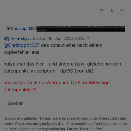
0
Christoph1337
liv-in-sky
schrieb am
16. Juni 2020, 08:22
zuletzt editiert von liv-in-sky
Offline
@
Christoph1337
das schaut eher nach einem
kopierfehler aus
nutze mal das hier - und ändere bzw. gleiche nur den
datenpunkt im script an - dpVIS (von dir)
09:43:52.320	info	javascript.0 (1372) 
und natürlich die dpAlarm und DpAlarmMessage
09:43:52.349	info	javascript.0 (1372) 
Hmm entweder mach ich noch was falsch oder
09:43:52.436	warn	javascript.0 (1372) 
datenpunkte !!!
das Script hat noch einen Fehler =)
09:43:52.436	warn	javascript.0 (1372) 
Spoiler
nach einem gelösten Thread wäre es sinnvoll dies in der Überschrift des
ersten Posts einzutragen [gelöst]-...
Bitte benutzt das Voting rechts unten
im Beitrag wenn er euch geholfen hat.
Forum-Tools:
PicPick