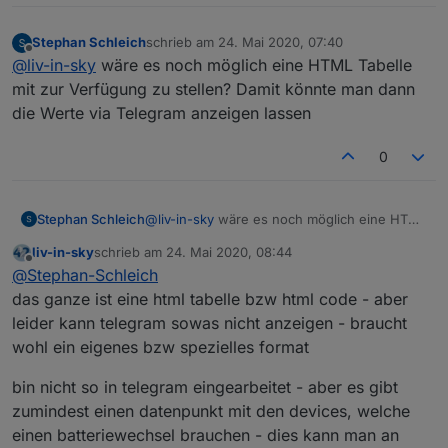
Stephan Schleich
schrieb am
24. Mai 2020, 07:40
zuletzt editiert von
Offline
@
liv-in-sky
wäre es noch möglich eine HTML Tabelle
mit zur Verfügung zu stellen? Damit könnte man dann
die Werte via Telegram anzeigen lassen
0
Stephan Schleich
@
liv-in-sky
wäre es noch möglich eine HTML
Tabelle mit zur Verfügung zu stellen? Damit
liv-in-sky
schrieb am
24. Mai 2020, 08:44
könnte man dann die Werte via Telegram
zuletzt editiert von
Offline
@
Stephan-Schleich
anzeigen lassen
das ganze ist eine html tabelle bzw html code - aber
leider kann telegram sowas nicht anzeigen - braucht
wohl ein eigenes bzw spezielles format
bin nicht so in telegram eingearbeitet - aber es gibt
zumindest einen datenpunkt mit den devices, welche
einen batteriewechsel brauchen - dies kann man an