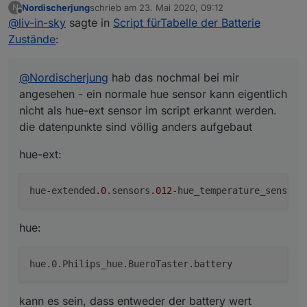
Nordischerjung
schrieb am
23. Mai 2020, 09:12
N
nicht als hue-ext sensor im script erkannt werden.
hue-ext:
zuletzt editiert von
Offline
@
liv-in-sky
sagte in
Script fürTabelle der Batterie
die datenpunkte sind völlig anders aufgebaut
Zustände
:
hue:
@
Nordischerjung
hab das nochmal bei mir
angesehen - ein normale hue sensor kann eigentlich
nicht als hue-ext sensor im script erkannt werden.
kann es sein, dass entweder der battery wert keinen
inhalt hat oder das deine datenpunkte anders
die datenpunkte sind völlig anders aufgebaut
aufgebaut sind ?hast du hue und hue-ext sensoren ?
am besten mache einen json export von allen deinen
hue-ext:
hue und/oder hue-ext. datenpunkten
hue-extended
.0
.sensors
.012
-hue_temperature_sensor_
hue:
kann es sein, dass entweder der battery wert