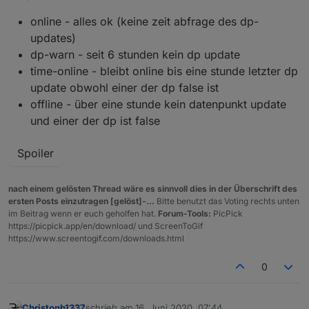
online - alles ok (keine zeit abfrage des dp-
updates)
dp-warn - seit 6 stunden kein dp update
time-online - bleibt online bis eine stunde letzter dp
update obwohl einer der dp false ist
offline - über eine stunde kein datenpunkt update
und einer der dp ist false
Spoiler
nach einem gelösten Thread wäre es sinnvoll dies in der Überschrift des
ersten Posts einzutragen [gelöst]-...
Bitte benutzt das Voting rechts unten
im Beitrag wenn er euch geholfen hat.
Forum-Tools:
PicPick
https://picpick.app/en/download/ und ScreenToGif
https://www.screentogif.com/downloads.html
0
Christoph1337
schrieb am
16. Juni 2020, 07:44