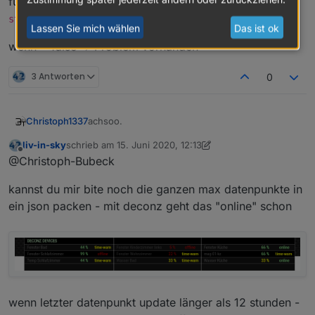
für Problem
state[state.id=maxcube.*.*.*.working]
Lassen Sie mich wählen
Das ist ok
wenn = false -> Problem vorhanden
3 Antworten
0
achsoo.
Christoph1337
liv-in-sky
schrieb am
15. Juni 2020, 12:13
Also für Offline nehme ich
zuletzt editiert von liv-in-sky
Offline
@Christoph-Bubeck
state[state.id=maxcube.*.*.*.error]
und
Wenn = true -> nicht errreichbar
kannst du mir bite noch die ganzen max datenpunkte in
state[state.id=maxcube.*.*.*.link_err
or]
für Problem
ein json packen - mit deconz geht das "online" schon
state[state.id=maxcube.*.*.*.working]
wenn = false -> Problem vorhanden
wenn letzter datenpunkt update länger als 12 stunden -