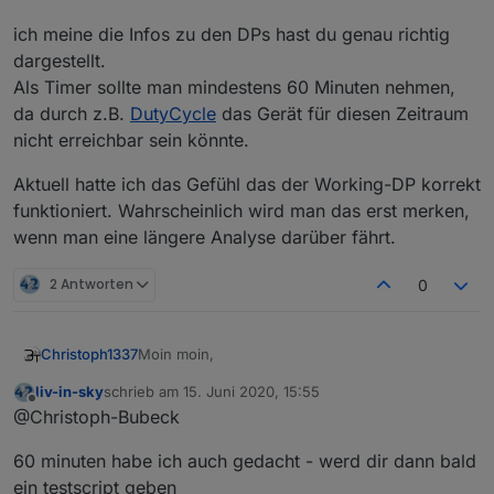
ich meine die Infos zu den DPs hast du genau richtig
dargestellt.
Als Timer sollte man mindestens 60 Minuten nehmen,
da durch z.B.
DutyCycle
das Gerät für diesen Zeitraum
nicht erreichbar sein könnte.
Aktuell hatte ich das Gefühl das der Working-DP korrekt
funktioniert. Wahrscheinlich wird man das erst merken,
wenn man eine längere Analyse darüber fährt.
2 Antworten
0
Moin moin,
Christoph1337
liv-in-sky
schrieb am
15. Juni 2020, 15:55
ich meine die Infos zu den DPs hast du genau
zuletzt editiert von
Offline
@Christoph-Bubeck
richtig dargestellt.
Als Timer sollte man mindestens 60 Minuten
Aktuell hatte ich das Gefühl das der Working-DP
60 minuten habe ich auch gedacht - werd dir dann bald
nehmen, da durch z.B.
DutyCycle
das Gerät für
korrekt funktioniert. Wahrscheinlich wird man
diesen Zeitraum nicht erreichbar sein könnte.
das erst merken, wenn man eine längere
ein testscript geben