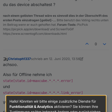
Wie gesagt musste ich nur den Suchstring
du das device abschaltest ?
anpassen. Wenn das auch andere nutzen
wollen müsste man nur die hometic funktion im
nach einem gelösten Thread wäre es sinnvoll dies in der Überschrift des
script kopieren und erneut für max ablegen.
ersten Posts einzutragen [gelöst]-...
Bitte benutzt das Voting rechts unten
oder denk ich verkehrt?
im Beitrag wenn er euch geholfen hat.
Forum-Tools:
PicPick
https://picpick.app/en/download/ und ScreenToGif
https://www.screentogif.com/downloads.html
0
Christoph1337
schrieb am
12. Juni 2020, 13:56
zuletzt editiert von Christoph1337
6. Dez. 2020, 15:5
Offline
achsoo.
Also für Offline nehme ich
state[state.id=maxcube.*.*.*.error]
und
state[state.id=maxcube.*.*.*.link_error]
Hallo! Könnten wir bitte einige zusätzliche Dienste für
Wenn = true -> nicht errreichbar
Funktionalität & Analytics
aktivieren? Sie können Ihre
Zustimmung später jederzeit ändern oder zurückziehen.