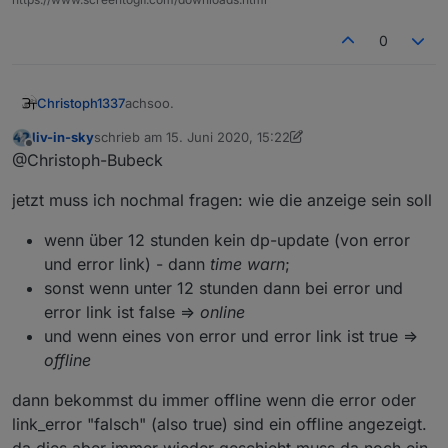
0
achsoo.
Christoph1337
liv-in-sky
schrieb am
15. Juni 2020, 15:22
Also für Offline nehme ich
zuletzt editiert von liv-in-sky
Offline
@Christoph-Bubeck
state[state.id=maxcube.*.*.*.error]
und
Wenn = true -> nicht errreichbar
jetzt muss ich nochmal fragen: wie die anzeige sein soll
state[state.id=maxcube.*.*.*.link_err
or]
für Problem
state[state.id=maxcube.*.*.*.working]
wenn über 12 stunden kein dp-update (von error
wenn = false -> Problem vorhanden
und error link) - dann
time warn
;
sonst wenn unter 12 stunden dann bei error und
error link ist false =>
online
und wenn eines von error und error link ist true =>
offline
dann bekommst du immer offline wenn die error oder
link_error "falsch" (also true) sind ein offline angezeigt.
da dies aber immer wieder geschieht muss da noch ein