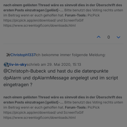
nach einem gelösten Thread wäre es sinnvoll dies in der Überschrift des
ersten Posts einzutragen [gelöst]-...
Bitte benutzt das Voting rechts unten
im Beitrag wenn er euch geholfen hat.
Forum-Tools:
PicPick
https://picpick.app/en/download/ und ScreenToGif
https://www.screentogif.com/downloads.html
0
Ich bekomme immer folgende Meldung:
Christoph1337
liv-in-sky
schrieb am
29. Mai 2020, 15:13
16:59:25.540	info	javascript.0 (1208) 
zuletzt editiert von
Offline
@Christoph-Bubeck und hast du die datenpunkte
16:59:40.013	warn	javascript.0 (1208) 
16:59:40.013	warn	javascript.0 (1208) 
dpAlarm und dpAlarmMessage angelegt und im script
16:59:40.015	warn	javascript.0 (1208) 
eingetragen ?
nach einem gelösten Thread wäre es sinnvoll dies in der Überschrift des
ersten Posts einzutragen [gelöst]-...
Bitte benutzt das Voting rechts unten
im Beitrag wenn er euch geholfen hat.
Forum-Tools:
PicPick
https://picpick.app/en/download/ und ScreenToGif
https://www.screentogif.com/downloads.html