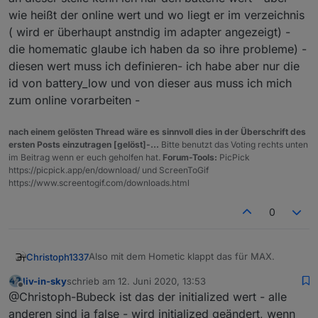
anpassen. Wenn das auch andere nutzen
wie heißt der online wert und wo liegt er im verzeichnis
wollen müsste man nur die hometic funktion im
( wird er überhaupt anstndig im adapter angezeigt) -
script kopieren und erneut für max ablegen.
die homematic glaube ich haben da so ihre probleme) -
oder denk ich verkehrt?
diesen wert muss ich definieren- ich habe aber nur die
id von battery_low und von dieser aus muss ich mich
zum online vorarbeiten -
nach einem gelösten Thread wäre es sinnvoll dies in der Überschrift des
ersten Posts einzutragen [gelöst]-...
Bitte benutzt das Voting rechts unten
im Beitrag wenn er euch geholfen hat.
Forum-Tools:
PicPick
https://picpick.app/en/download/ und ScreenToGif
https://www.screentogif.com/downloads.html
0
Also mit dem Hometic klappt das für MAX.
Christoph1337
liv-in-sky
schrieb am
12. Juni 2020, 13:53
zuletzt editiert von
Offline
@Christoph-Bubeck ist das der initialized wert - alle
anderen sind ja false - wird initialized geändert, wenn