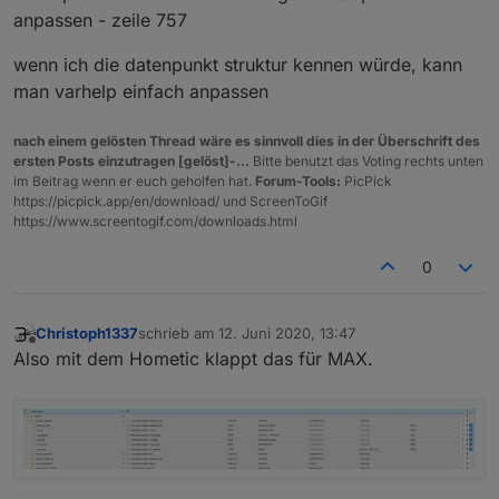
anpassen - zeile 757
wenn ich die datenpunkt struktur kennen würde, kann
man varhelp einfach anpassen
nach einem gelösten Thread wäre es sinnvoll dies in der Überschrift des
ersten Posts einzutragen [gelöst]-...
Bitte benutzt das Voting rechts unten
im Beitrag wenn er euch geholfen hat.
Forum-Tools:
PicPick
https://picpick.app/en/download/ und ScreenToGif
https://www.screentogif.com/downloads.html
0
Christoph1337
schrieb am
12. Juni 2020, 13:47
zuletzt editiert von
Offline
Also mit dem Hometic klappt das für MAX.