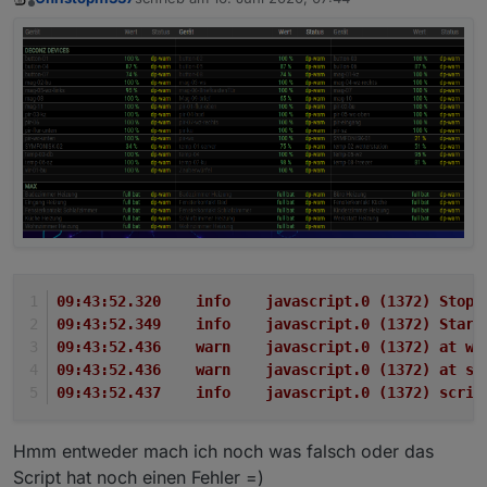
zuletzt editiert von
Offline
09:43:52.320	info	javascript.0 (
09:43:52.349	info	javascript.0 (
09:43:52.436	warn	javascript.0 
09:43:52.436	warn	javascript.0 (1
09:43:52.437	info	javascript.0
Hmm entweder mach ich noch was falsch oder das
Script hat noch einen Fehler =)