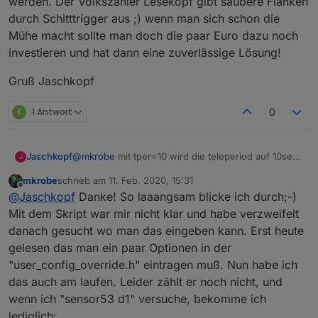
werden. Der Volkszähler Lesekopf gibt saubere Flanken
Jahresverbrauch: {m} %3syn% KWh
durch Schitttrigger aus ;) wenn man sich schon die
==============
Mühe macht sollte man doch die paar Euro dazu noch
Preis/kWh:       {m} %4sspr% €
investieren und hat dann eine zuverlässige Lösung!
Grundpreis:      {m} %2ysgp% €
--------------
Gruß Jaschkopf
Kosten lfd. Jahr:{m} %2yspr% €
==============
K
1 Antwort
0
Zählerstände:
aktuell:         {m} %3v2% KWh
0:00 Uhr:        {m} %3sm% KWh
@
mkrobe
mit tper=10 wird die teleperiod auf 10sek
Jaschkopf
J
Monatsanfang:    {m} %3sma% KWh
gesetzt. Das ist der Intervall in dem die Daten per
Jahresanfang:    {m} %3sya% KWh
mkrobe
schrieb am
11. Feb. 2020, 15:31
MQTT gesendet werden. 10 ist kleinst mögliche
Hier sind noch ein paar sehr nützliche Links:
zuletzt editiert von
==============
Offline
@
Jaschkopf
Danke! So laaangsam blicke ich durch;-)
Wert.
Syntax für das Skript:
https://github.com/arendst/Tasmota/wiki/smart-
Wenn man mal die Wiki's durch geht findet man
Mit dem Skript war mir nicht klar und habe verzweifelt
meter-interface
eigentlich alles sehr gut beschrieben was der
danach gesucht wo man das eingeben kann. Erst heute
>M
Beispielskripte für verschiedene Zähler:
Skripter so kann.
Hier nochmal ein Screenshot von meinem
gelesen das man ein paar Optionen in der
+1,13,s,16,9600,SML
https://github.com/arendst/Tasmota/wiki/Smart-
Webinterface und dazu mein Skript. Da kann man
"user_config_override.h" eintragen muß. Nun habe ich
1,77070100010800ff@1000,Verbrauch,KWh,DJ_TPWRIN
Meter-Interface-Descriptors
gut sehen was alles (und noch viel mehr!!) möglich
Wiki für Skript Sprache:
1,77070100020800ff@1000,Einspeisung,KWh,DJ_TPWR
ist. Die Skript Sektion ist ein sehr mächtiges Tool in
das auch am laufen. Leider zählt er noch nicht, und
https://github.com/arendst/Tasmota/wiki/Scripting-
Tasmota!
1,77070100100700ff@1,Akt. Verbrauch,W,DJ_TPWRCU
wenn ich "sensor53 d1" versuche, bekomme ich
Language
#
lediglich: