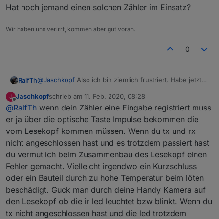
Hat noch jemand einen solchen Zähler im Einsatz?
Wir haben uns verirrt, kommen aber gut voran.
0
@
Jaschkopf
Also ich bin ziemlich frustriert. Habe jetzt
RalfTh
schon einen zweiten Wemos Nano D1 geflasht und
Jaschkopf
schrieb am
11. Feb. 2020, 08:28
J
trotzdem geht nichts. Den Lesekopf habe ich auch
Nochmal meine Konfiguration:
zuletzt editiert von
Offline
@
RalfTh
wenn dein Zähler eine Eingabe registriert muss
schon gedreht, aber auch Fehlanzeige.
Mein Zähler
Mir fehlt auch irgendwie eine Beschreibung, was dieser
Wenn ich mit der Taschenlampe die PIN eingebe
er ja über die optische Taste Impulse bekommen die
Lesekopf und der ESP alles macht. Ich kann das
erscheint in der zweiten Zeile des Display die aktuelle
vom Lesekopf kommen müssen. Wenn du tx und rx
Verhalten meines Zählers überhaupt nicht
Leistung , also P. Setze ich jetzt den Lesekopf auf,
Dieses Verhalten zeigt der Zähler, sobald ich den
nicht angeschlossen hast und es trotzdem passiert hast
nachvollziehen.
beginnt das Infofeld (zweite Zeile des Displays) plötzlich
Lesekopf am Zähler montiere und diesen, ohne Rx,
du vermutlich beim Zusammenbau des Lesekopf einen
zwischen den einzelnen Informationen hin und her zu
lediglich an die Versorgungsspannung anschließe.
Hat noch jemand einen solchen Zähler im Einsatz?
schalten. Irgendwann endet dies bei der PIN-Eingabe
Fehler gemacht. Vielleicht irgendwo ein Kurzschluss
und der wahllosen Eingabe eines PIN. Dies führt
oder ein Bauteil durch zu hohe Temperatur beim löten
letztendlich dazu, dass der Zähler, wegen fehlender
beschädigt. Guck man durch deine Handy Kamera auf
korrekter PIN das Infofeld sperrt. Ich habe meinen
den Lesekopf ob die ir led leuchtet bzw blinkt. Wenn du
Lesekopf so positioniert, dass T1 auf die
Datenschnittstelle "schaut" und D1 auf den
tx nicht angeschlossen hast und die led trotzdem