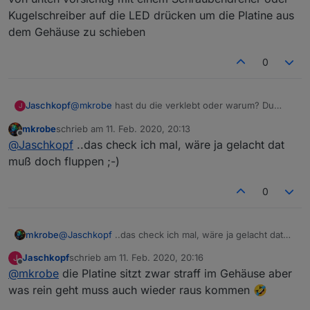
Nö, die Platine bekomme ich ohne weiteres nicht mehr
Preis/kWh:       {m} %4sspr% €

Fototransistor aus dem Volkszähler auslöten und
Kugelschreiber auf die LED drücken um die Platine aus
aus dem Gehäuse raus.... werde wohl alles nochmal
Grundpreis:      {m} %2ysgp% €

mit Pullup direkt an den ESP anschließen.
dem Gehäuse zu schieben
aufbauen.
--------------

Gruß Jaschkopf
Kosten lfd. Jahr:{m} %2yspr% €

==============

0
Zählerstände:

aktuell:         {m} %3v2% KWh

0:00 Uhr:        {m} %3sm% KWh

Jaschkopf
@
mkrobe
hast du die verklebt oder warum? Du
J
Monatsanfang:    {m} %3sma% KWh

kannst von unten vorsichtig mit einem
Jahresanfang:    {m} %3sya% KWh

mkrobe
schrieb am
11. Feb. 2020, 20:13
Schraubendreher oder Kugelschreiber auf die LED
zuletzt editiert von
==============

Offline
@
Jaschkopf
..das check ich mal, wäre ja gelacht dat
drücken um die Platine aus dem Gehäuse zu
schieben
muß doch fluppen ;-)
>M

+1,13,s,16,9600,SML

0
1,77070100010800ff@1000,Verbrauch,KWh,DJ_TPW
1,77070100020800ff@1000,Einspeisung,KWh,DJ_T
1,77070100100700ff@1,Akt. Verbrauch,W,DJ_TPW
mkrobe
@
Jaschkopf
..das check ich mal, wäre ja gelacht dat
muß doch fluppen ;-)
Jaschkopf
schrieb am
11. Feb. 2020, 20:16
J
zuletzt editiert von
Offline
@
mkrobe
die Platine sitzt zwar straff im Gehäuse aber
was rein geht muss auch wieder raus kommen 🤣