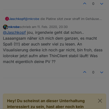
0
Jaschkopf
@
mkrobe
die Platine sitzt zwar straff im Gehäuse
J
aber was rein geht muss auch wieder raus kommen
mkrobe
schrieb am
11. Feb. 2020, 20:30
🤣
zuletzt editiert von
Offline
@
Jaschkopf
jou, irgendwie geht dat schon..
Laaaangsam näher ich mich dem ganzen, es macht
Spaß (!!!) aber auch seehr viel zu lesen. An
Visualisierung denke ich noch gar nicht, bin froh, dass
iobroker jetzt aufm alten ThinClient stabil läuft! Was
macht eigentlich deine PV ??
0
Hey! Du scheinst an dieser Unterhaltung
interessiert zu sein, hast aber noch kein