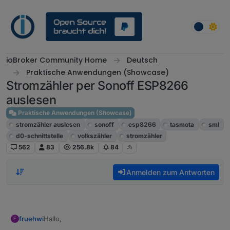
Weiter zum Inhalt
ioBroker Community Home
Deutsch
Praktische Anwendungen (Showcase)
Stromzähler per Sonoff ESP8266
auslesen
Praktische Anwendungen (Showcase)
stromzähler auslesen
sonoff
esp8266
tasmota
sml
d0-schnittstelle
volkszähler
stromzähler
562
83
256.8k
84
Anmelden zum Antworten
Hallo,
fruehwi
F