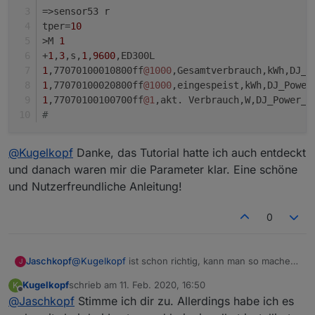
=>sensor53 r
tper=
10
>M 
1
+
1
,
3
,s,
1
,
9600
,ED300L
1
,77070100010800ff
@1000
,Gesamtverbrauch,kWh,DJ_P
1
,77070100020800ff
@1000
,eingespeist,kWh,DJ_Power
1
,77070100100700ff
@1
,akt. Verbrauch,W,DJ_Power_a
#
>D

s1="Tagesverbrauch: {m}<b><span style="

@
Kugelkopf
Danke, das Tutorial hatte ich auch entdeckt
Gruß Jaschkopf
v2=0

und danach waren mir die Parameter klar. Eine schöne
hr=0

md=0

und Nutzerfreundliche Anleitung!
yr=0

;Strom

0
p:sm=0

sd=0

p:sma=0

@
Kugelkopf
ist schon richtig, kann man so machen.
Jaschkopf
J
smn=0

Aber mit einem simplen Fototransistor mit Pullup
p:sya=0

Kugelkopf
schrieb am
11. Feb. 2020, 16:50
K
Widerstand sind die Flanken der Signale doch
Gruß Jaschkopf
syn=0

zuletzt editiert von
Offline
@
Jaschkopf
Stimme ich dir zu. Allerdings habe ich es
schon etwas verzerrt was zu Fehlern in der
sspr=0.2583

Übertragung kommen kann. Das kann dazu führen