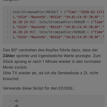
Kommandos für Sensor53:
https://github.com/arendst/Tasmota/wiki/Command
s#sensor53
stat/Stromzaehler/RESULT = {
"Time"
:
"2020-02-11T16
1
,
"SSId"
:
"Route56"
,
"BSSId"
:
"34:81:C4:3F:7B:8F"
,
"C
16
:
20
:
14
MQT:
 tele/Stromzaehler/SENSOR = {
"Time"
:
1
,
"SSId"
:
"Route56"
,
"BSSId"
:
"34:81:C4:3F:7B:8F"
,
"C
16
:
20
:
24
MQT:
 tele/Stromzaehler/SENSOR = {
"Time"
:
1
,
"SSId"
:
"Route56"
,
"BSSId"
:
"34:81:C4:3F:7B:8F"
,
"C
Das 90° verdrehen des Kopfes führte dazu, dass der
Zähler
spinnte und irgendwelche Werte anzeigte. Zum
Glück sprang er nach 1 Minute wieder in den normalen
Mode zurück.
(löte TX wieder ab, da ich die Sendediode z.Zt. nicht
brauche)
Verwende diese Skript für den ED300L:
>D
>B