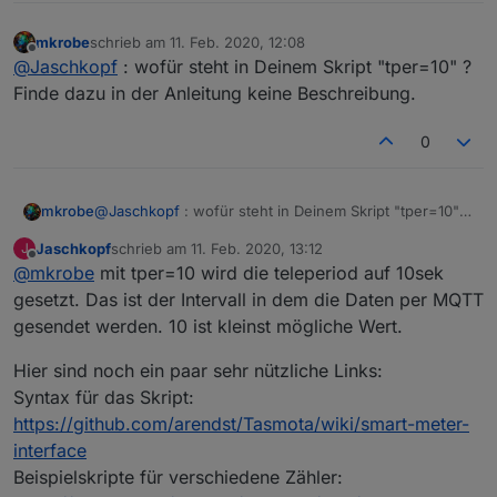
mkrobe
schrieb am
11. Feb. 2020, 12:08
zuletzt editiert von
Offline
@
Jaschkopf
: wofür steht in Deinem Skript "tper=10" ?
Finde dazu in der Anleitung keine Beschreibung.
0
mkrobe
@
Jaschkopf
: wofür steht in Deinem Skript "tper=10" ?
Finde dazu in der Anleitung keine Beschreibung.
Jaschkopf
schrieb am
11. Feb. 2020, 13:12
J
zuletzt editiert von
Offline
@
mkrobe
mit tper=10 wird die teleperiod auf 10sek
gesetzt. Das ist der Intervall in dem die Daten per MQTT
gesendet werden. 10 ist kleinst mögliche Wert.
Hier sind noch ein paar sehr nützliche Links:
Syntax für das Skript:
https://github.com/arendst/Tasmota/wiki/smart-meter-
interface
Beispielskripte für verschiedene Zähler: