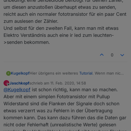
unbedingt eine Sendediode benötigt für deinen Zähler,
then
mehrere Zähler mit mehren Leseköpfen
sya=v2
um diesen anzustoßen überhaupt etwas zu senden,
bedient werden kann auch das Debugging für
svars
reicht auch ein normaler fototransistor für ein paar Cent
den 2. Zähler mit "sensor53 d2" aktiviert
endif
werden. Mit "sensor53 d0" wird das
zum auslesen der Zähler.
if upsecs%tper==0{
Debugging für alle Zähler deaktiviert.
Und selbst für den zweiten Fall, kann man mit etwas
syn=v2-sya
Sollten mit aktiviertem Debugging nicht
Elektro Verständnis auch eine ir led zum leuchten-
;Kosten
regelmäßig (ca. 1x pro sek.) Datenpakete in
>senden bekommen.
der Konsole sichtbar sein, stimmt etwas aus
yspr=syn*sspr+ysgp
den vorigen Punkten nicht.
}
Beispiel für ein Datenpaket eines SML Zähler:
0
>J
,
"Verbrauch Tag"
:
"%sd%"
Kugelkopf
Hier übrigens ein weiteres
Tutorial
. Wenn man nicht
,
"Verbrauch Monat"
:
"%smn%"
K
unbedingt eine Sendediode benötigt für deinen
,
"Verbrauch Jahr"
:
"%syn%"
Jaschkopf
schrieb am
11. Feb. 2020, 14:58
J
Zähler, um diesen anzustoßen überhaupt etwas zu
zuletzt editiert von
,
"Zählerstand 0:00Uhr"
:
"%3sm%"
Offline
@
Kugelkopf
ist schon richtig, kann man so machen.
senden, reicht auch ein normaler fototransistor für
,
"Zählerstand Monatsanfang"
:
"%3sma%"
ein paar Cent zum auslesen der Zähler.
Aber mit einem simplen Fototransistor mit Pullup
,
"Zählerstand Jahrenanfang"
:
"%3sya%"
Und selbst für den zweiten Fall, kann man mit etwas
Widerstand sind die Flanken der Signale doch schon
Elektro Verständnis auch eine ir led zum leuchten-
etwas verzerrt was zu Fehlern in der Übertragung
>W
>senden bekommen.
==============
kommen kann. Das kann dazu führen das die Daten gar
Tagesverbrauch:  {m} %3sd%  KWh
nicht oder Fehlerhaft (unrealistische Werte) gelesen
Monatsverbrauch: {m} %3smn% KWh