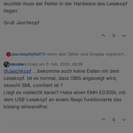
Lichtsensoreingang. (Siehe Bild 2) Das habe ich auch
leuchtet muss der Fehler in der Hardware des Lesekopf
mehrmals kontrolliert.
liegen.
Gruß Jaschkopf
0
@
RalfTh
wenn dein Zähler eine Eingabe registriert
Jaschkopf
J
muss er ja über die optische Taste Impulse
mkrobe
schrieb am
11. Feb. 2020, 09:38
bekommen die vom Lesekopf kommen müssen.
Gruß Jaschkopf
zuletzt editiert von
Offline
@
Jaschkopf
...bekomme auch keine Daten mit dem
Wenn du tx und rx nicht angeschlossen hast und es
trotzdem passiert hast du vermutlich beim
Lesekopf. Ist es normal, dass OBIS angezeigt wird,
Zusammenbau des Lesekopf einen Fehler gemacht.
obwohl SML comiliert ist ?
Vielleicht irgendwo ein Kurzschluss oder ein Bauteil
Liegt es vielleicht daran? Habe einen EMH ED300L mit
durch zu hohe Temperatur beim löten beschädigt.
dem USB-Lesekopf an einem Raspi funktionierte das
Guck man durch deine Handy Kamera auf den
Lesekopf ob die ir led leuchtet bzw blinkt. Wenn du
bislang einwandfrei.
tx nicht angeschlossen hast und die led trotzdem
leuchtet muss der Fehler in der Hardware des
0
Lesekopf liegen.