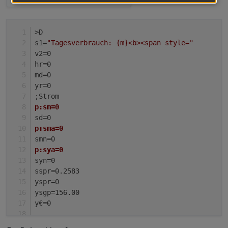
>D
s1=
"Tagesverbrauch: {m}<b><span style="
v2=0
hr=0
md=0
yr=0
;Strom
p:sm=0
sd=0
p:sma=0
smn=0
p:sya=0
syn=0
sspr=0.2583
yspr=0
ysgp=156.00
y€=0