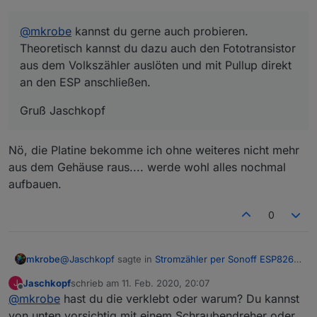
then

sya=v2

svars

@
mkrobe
kannst du gerne auch probieren.
endif

Theoretisch kannst du dazu auch den Fototransistor
if upsecs%tper==0{

aus dem Volkszähler auslöten und mit Pullup direkt
syn=v2-sya

an den ESP anschließen.
;Kosten

yspr=syn*sspr+ysgp

}

Gruß Jaschkopf
>J

,"Verbrauch Tag":"%sd%"

Nö, die Platine bekomme ich ohne weiteres nicht mehr
,"Verbrauch Monat":"%smn%"

aus dem Gehäuse raus.... werde wohl alles nochmal
,"Verbrauch Jahr":"%syn%"

aufbauen.
,"Zählerstand 0:00Uhr":"%3sm%"

,"Zählerstand Monatsanfang":"%3sma%"

0
,"Zählerstand Jahrenanfang":"%3sya%"

>W

==============

@
Jaschkopf
sagte in
Stromzähler per Sonoff ESP8266
mkrobe
Tagesverbrauch:  {m} %3sd%  KWh

auslesen
:
Monatsverbrauch: {m} %3smn% KWh

Jaschkopf
schrieb am
11. Feb. 2020, 20:07
J
zuletzt editiert von
Offline
Jahresverbrauch: {m} %3syn% KWh

@
mkrobe
hast du die verklebt oder warum? Du kannst
@
mkrobe
kannst du gerne auch probieren.
==============

Theoretisch kannst du dazu auch den
von unten vorsichtig mit einem Schraubendreher oder