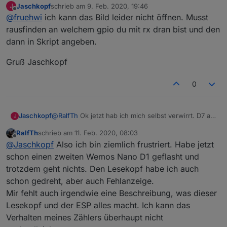
Jaschkopf
schrieb am
9. Feb. 2020, 19:46
J
Danke
@
Jaschkopf
für die sehr gute Anleitung. Dank
zuletzt editiert von
Offline
@
fruehwi
ich kann das Bild leider nicht öffnen. Musst
dieser Anleitung habe ich ATOM zum laufen gebraucht
und hab auch die ersten Sonoff POW R2 geflashed.
Der Sonoff POW R2 funktioniert mit Tasmota sehr gut,
rausfinden an welchem gpio du mit rx dran bist und den
aber leider habe ich das auslesen per SML nicht
dann in Skript angeben.
hinbekommen.
Ich habe eine BPW40 mit Poti am RX ( natürlich auch
3,3V und GND) wie im Bild beschrieben
Bild der
Gruß Jaschkopf
Schaltung im Punkt Singalaufbereitung
angeschlossen. Aber leider bekomme aber leider
keine Daten.
0
Nun ist die Frage, welcher GPIO ist der richtige für
Danke
einen Sonoff POW R2 oder Sonoff RF?
Viele Grüße,
@
RalfTh
Ok jetzt hab ich mich selbst verwirrt. D7 am
Jaschkopf
J
D1 war schon richtig als GPIO13 im Skript. Musste
RalfTh
schrieb am
11. Feb. 2020, 08:03
selbst nochmal nachschlagen gerade.
Aber das sich dein Skript immer wieder deaktiviert
zuletzt editiert von
Offline
@
Jaschkopf
Also ich bin ziemlich frustriert. Habe jetzt
ist nicht richtig. Ich hatte den Fall bei mir auch mal
und musste die Firmware neu flashen. Scheint ein
Gruß Jaschkopf
schon einen zweiten Wemos Nano D1 geflasht und
Bug zu sein. Vergiss nur nicht den CFG_HOLDER zu
trotzdem geht nichts. Den Lesekopf habe ich auch
verändern bevor du neu compilierst, wie in der
schon gedreht, aber auch Fehlanzeige.
Anleitung beschrieben.
Mir fehlt auch irgendwie eine Beschreibung, was dieser
Lesekopf und der ESP alles macht. Ich kann das
Verhalten meines Zählers überhaupt nicht