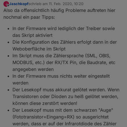
Jaschkopf
schrieb am
11. Feb. 2020, 10:20
J
zuletzt editiert von
Offline
Also da offensichtlich häufig Probleme auftreten hier
nochmal ein paar Tipps:
In der Firmware wird lediglich der Treiber sowie
das Skript aktiviert
Die Konfiguration des Zählers erfolgt dann in der
Weboberfläche im Skript
Im Skript muss die Zählersprache (SML, OBIS,
MODBUS, etc.) der RX/TX Pin, die Baudrate, etc
angegeben werden
In der Firmware muss nichts weiter eingestellt
werden
Der Lesekopf muss akkurat gelötet werden. Wenn
Transistoren oder Dioden zu heiß gelötet werden,
können diese zerstört werden!
Der Lesekopf muss mit dem schwarzen "Auge"
(Fototransistor=Eingang=RX) so ausgerichtet
werden, dass er auf der Infrarotdiode des Zähler