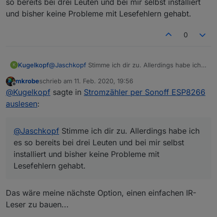
so bereits bei drei Leuten und bei mir selbst installiert
yspr=0

das die Daten gar nicht oder Fehlerhaft
ysgp=156.00

und bisher keine Probleme mit Lesefehlern gehabt.
(unrealistische Werte) gelesen werden. Der
y€=0

Volkszähler Lesekopf gibt saubere Flanken durch
0
Schitttrigger aus ;) wenn man sich schon die Mühe
macht sollte man doch die paar Euro dazu noch
>T

investieren und hat dann eine zuverlässige Lösung!
v2=SML#DJ_TPWRIN

Kugelkopf
@
Jaschkopf
Stimme ich dir zu. Allerdings habe ich
K
es so bereits bei drei Leuten und bei mir selbst
mkrobe
schrieb am
11. Feb. 2020, 19:56
installiert und bisher keine Probleme mit
>B

zuletzt editiert von
Offline
@
Kugelkopf
sagte in
Stromzähler per Sonoff ESP8266
Lesefehlern gehabt.
->sensor53 r

auslesen
:
tper=10

@
Jaschkopf
Stimme ich dir zu. Allerdings habe ich
>S

;Tagesverbrauch

es so bereits bei drei Leuten und bei mir selbst
hr=hours

installiert und bisher keine Probleme mit
if chg[hr]>0

Lesefehlern gehabt.
and hr==0

and v2>0

then

Das wäre meine nächste Option, einen einfachen IR-
sm=v2

Leser zu bauen...
svars

endif
