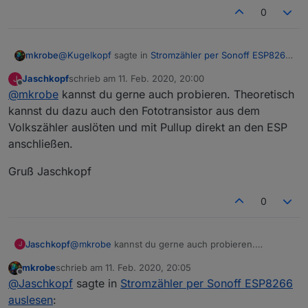
if upsecs%tper==0{

0
sd=v2-sm

}

@
Kugelkopf
sagte in
Stromzähler per Sonoff ESP8266
mkrobe
;Monatsverbrauch

auslesen
:
md=day

Jaschkopf
schrieb am
11. Feb. 2020, 20:00
J
zuletzt editiert von
if chg[md]>0

Offline
@
mkrobe
kannst du gerne auch probieren. Theoretisch
@
Jaschkopf
Stimme ich dir zu. Allerdings habe
and md==1

ich es so bereits bei drei Leuten und bei mir
kannst du dazu auch den Fototransistor aus dem
and v2>0

Das wäre meine nächste Option, einen einfachen IR-
selbst installiert und bisher keine Probleme mit
then

Volkszähler auslöten und mit Pullup direkt an den ESP
Leser zu bauen...
Lesefehlern gehabt.
sma=v2

anschließen.
svars

endif

Gruß Jaschkopf
if upsecs%tper==0{

smn=v2-sma

0
} 

;Jahresverbrauch

yr=year

@
mkrobe
kannst du gerne auch probieren.
Jaschkopf
J
if chg[yr]>0

Theoretisch kannst du dazu auch den Fototransistor
mkrobe
schrieb am
11. Feb. 2020, 20:05
and hr==0

aus dem Volkszähler auslöten und mit Pullup direkt
Gruß Jaschkopf
zuletzt editiert von
Offline
@
Jaschkopf
sagte in
Stromzähler per Sonoff ESP8266
and md==1

an den ESP anschließen.
and v2>0

auslesen
: