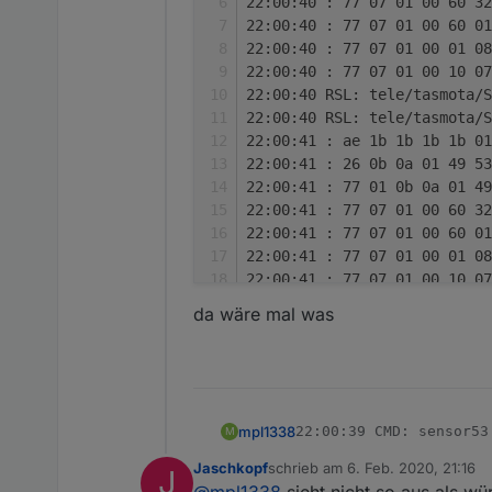
22:00:40 : 77 07 01 00 60 32
22:00:40 : 77 07 01 00 60 0
22:00:40 : 77 07 01 00 01 0
22:00:40 : 77 07 01 00 10 07
22:00:40 RSL: tele/tasmota/S
22:00:40 RSL: tele/tasmota/S
22:00:41 : ae 1b 1b 1b 1b 01
22:00:41 : 26 0b 0a 01 49 53
22:00:41 : 77 01 0b 0a 01 49
22:00:41 : 77 07 01 00 60 32
22:00:41 : 77 07 01 00 60 0
22:00:41 : 77 07 01 00 01 0
22:00:41 : 77 07 01 00 10 07
22:00:42 : 1b 1b 1b 1b 01 01
da wäre mal was
22:00:42 : 00 62 00 72 63 07
22:00:42 : 77 01 0b 0a 01 49
22:00:42 : 77 07 01 00 60 32
22:00:42 : 77 07 01 00 60 0
22:00:42 : 77 07 01 00 01 08
mpl1338
22:00:39 CMD: sensor53 
M
22:00:43 : bf 1b 1b 1b 1b 01
22:00:39 RSL: stat/tas
22:00:43 : 00 62 00 72 63 0
Jaschkopf
schrieb am
6. Feb. 2020, 21:16
da wäre mal was
J
22:00:40 : ca 1b 1b 1b
zuletzt editiert von
22:00:43 CMD: sensor53 d0
@
mpl1338
sieht nicht so aus als w