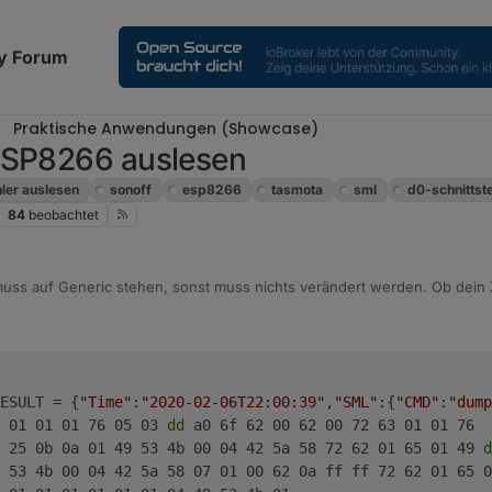
y Forum
Praktische Anwendungen (Showcase)
 ESP8266 auslesen
ler auslesen
sonoff
esp8266
tasmota
sml
d0-schnittste
84
beobachtet
uss auf Generic stehen, sonst muss nichts verändert werden. Ob dein Z
l im Datenblatt nachlesen. Postete doch mal ein dump deiner Rohwerte 
ESULT = {
"Time"
:
"2020-02-06T22:00:39"
,
"SML"
:{
"CMD"
:
"dump
 01 01 01 76 05 03 
dd
 a0 6f 62 00 62 00 72 63 01 01 76 
0 25 0b 0a 01 49 53 4b 00 04 42 5a 58 72 62 01 65 01 49 
d
 53 4b 00 04 42 5a 58 07 01 00 62 0a ff ff 72 62 01 65 0