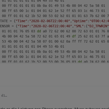
 01 01 01 01 01 01 04 49 53 4b 01 
1 00 ff 01 01 01 01 0b 0a 01 49 53 4b 00 04 42 5a 58 01 
8 00 ff 65 00 1c 01 04 01 62 1e 52 ff 65 03 1c 46 73 01 
 00 ff 01 01 62 1b 52 00 53 02 b2 01 01 01 63 7b 62 00 7
TATE = {
"Time"
:
"2020-02-06T22:00:40"
,
"Uptime"
:
"0T00:42:4
ENSOR = {
"Time"
:
"2020-02-06T22:00:40"
,
"SML"
:{
"DJ_TPWRIN"
 01 01 01 76 05 03 
dd
 a0 72 62 00 62 00 72 63 01 01 76 0
 4b 00 04 42 5a 58 72 62 01 65 01 49 
df
 25 62 01 63 7f a
 53 4b 00 04 42 5a 58 07 01 00 62 0a ff ff 72 62 01 65 0
 01 01 01 01 01 01 04 49 53 4b 01 
1 00 ff 01 01 01 01 0b 0a 01 49 53 4b 00 04 42 5a 58 01 
8 00 ff 65 00 1c 01 04 01 62 1e 52 ff 65 03 1c 46 75 01 
 00 ff 01 01 62 1b 52 00 53 00 76 05 03 
dd
 a0 74 62 00 6
 01 01 76 05 03 
dd
 a0 75 62 00 62 00 72 63 01 01 76 01 0
 01 
 53 4b 00 04 42 5a 58 07 01 00 62 0a ff ff 72 62 01 65 0
 01 01 01 01 01 01 04 49 53 4b 01 
1 00 ff 01 01 01 01 0b 0a 01 49 53 4b 00 04 42 5a 58 01 
 00 ff 65 00 1c 01 04 01 62 1e 52 ff 65 03 1c 46 07 00 f
d1

 01 01 01 76 05 03 
dd
 a0 78 62 
mota/RESULT = {"Time":"2020-02-06T22:00:39","SML":{"CMD":
1 01 76 01 01 05 01 49 e0 28 0b 0a 01 49 53 4b 00 04 42 5
 1b 01 01 01 01 76 05 03 dd a0 6f 62 00 62 00 72 63 01 01
ürde er die Leistung pro Phase ausgeben. Muss zuhause noc