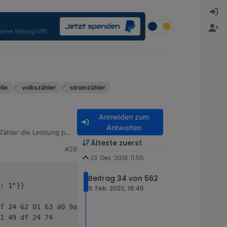
lle
volkszähler
stromzähler
Anmelden zum
Antworten
ähler die Leistung pro
aus der Konsole mit
Älteste zuerst
#29
23. Dez. 2019, 11:55
Beitrag 34 von 562
: 1"
}}
9. Feb. 2020, 19:46
f
 24 62 01 63 a0 9a 00 76 05 03 
dd
 a0 70 62 00 62 00 72 
1 49 
df
 24 74 