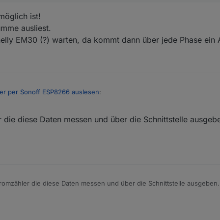
möglich ist!
umme ausliest.
elly EM30 (?) warten, da kommt dann über jede Phase ein 
er per Sonoff ESP8266 auslesen
:
 die diese Daten messen und über die Schnittstelle ausgebe
s das möglich ist!
figurieren -> D7 GPIO13 Led1i "none" hatte hier zuvor "IRrecv"
r die Summe ausliest.
uen Shelly EM30 (?) warten, da kommt dann über jede Phase ein Adapt
nen Phasen zu sehen? (Leistung/Strom)
romzähler die diese Daten messen und über die Schnittstelle ausgeben.
ehen ;)
2020, 21:49