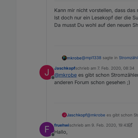
Kann mir nicht vorstellen, dass das 
Ist doch nur ein Lesekopf der die S
Da musst Du wohl auf den neuen Sh
@
mpl1338
sagte in
Stromzähl
mkrobe
Jaschkopf
schrieb am
7. Feb. 2020, 08:34
J
zuletzt editiert von
@
mkrobe
es gibt schon Stromzähler
habs gefunden
Offline
anderen Forum schon gesehen ;)
Kann mir nicht vorstellen, das
einstellungen -> gerät kon
Ist doch nur ein Lesekopf de
jetzt kommen die Daten.
Da musst Du wohl auf den ne
Ist es möglich die einzel
Jaschkopf
@
mkrobe
es gibt schon St
J
anderen Forum schon ges
fruehwi
schrieb am
9. Feb. 2020, 19:43
F
zuletzt editiert von fruehwi
2. Okt. 
Hallo,
Offline