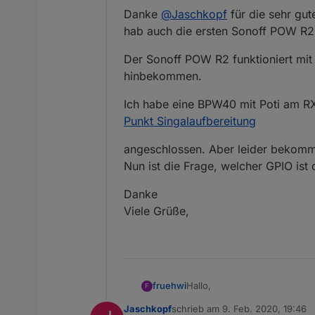
Danke
@
Jaschkopf
für die sehr gu
hab auch die ersten Sonoff POW R2
Der Sonoff POW R2 funktioniert mit 
hinbekommen.
Ich habe eine BPW40 mit Poti am RX
Punkt Singalaufbereitung
angeschlossen. Aber leider bekomme
Nun ist die Frage, welcher GPIO ist
Danke
Viele Grüße,
Hallo,
fruehwi
F
Jaschkopf
schrieb am
9. Feb. 2020, 19:46
Danke
@
Jaschkopf
für die sehr gute Anleitung. Dank dieser Anleitung habe ich ATOM zum laufen gebraucht und hab auch
zuletzt editiert von