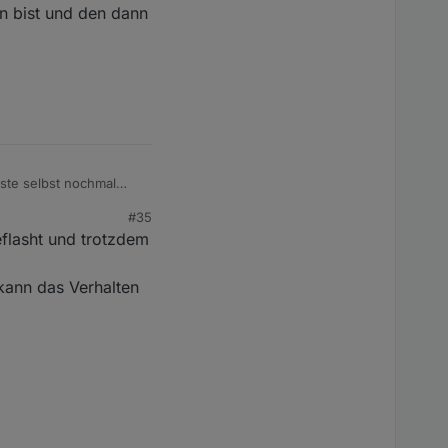
an bist und den dann
cht hinbekommen.
r Schaltung im Punkt
sste selbst nochmal
#35
 mal und musste die
eflasht und trotzdem
 bevor du neu
kann das Verhalten