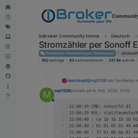
Weiter zum Inhalt
Communit
ioBroker Community Home
Deutsch
Stromzähler per Sonoff
Praktische Anwendungen (Showcase)
stromzäh
562
beiträge
83
kommentatoren
257.8k
aufrufe
@
mpl1338
der Gerätetyp m
Jaschkopf
J
Phase ausgibt musst du ma
mpl1338
schrieb am
6. Feb. 2020, 21:02
M
aktiviertem Debugging.
Gruß Jaschkopf
zuletzt editiert von
Offline
22:00:39 CMD: sensor53 d1
22:00:39 RSL: 
stat
/tasmota/R
22:00:40 : ca 1b 1b 1b 1b 01
22:00:40 : 01 01 05 01 49 e
22:00:40 : 77 01 0b 0a 01 49