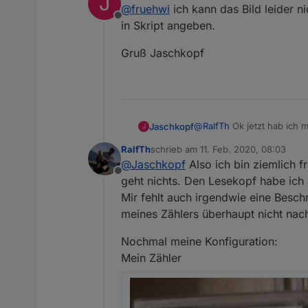
J
@
fruehwi
ich kann das Bild leider n
die ersten Sonoff POW R2 ge
Offline
Der Sonoff POW R2 funktionie
in Skript angeben.
Ich habe eine BPW40 mit Pot
Gruß Jaschkopf
Singalaufbereitung
angeschlossen. Aber leider 
Nun ist die Frage, welcher G
Danke
Viele Grüße,
@
RalfTh
Ok jetzt hab ich m
Jaschkopf
J
nachschlagen gerade.
RalfTh
schrieb am
11. Feb. 2020, 08:03
Aber das sich dein Skript i
zuletzt editiert von
@
Jaschkopf
Also ich bin ziemlich 
Firmware neu flashen. Sch
Offline
compilierst, wie in der An
Gruß Jaschkopf
geht nichts. Den Lesekopf habe ich
Mir fehlt auch irgendwie eine Besch
meines Zählers überhaupt nicht nach
Nochmal meine Konfiguration:
Mein Zähler