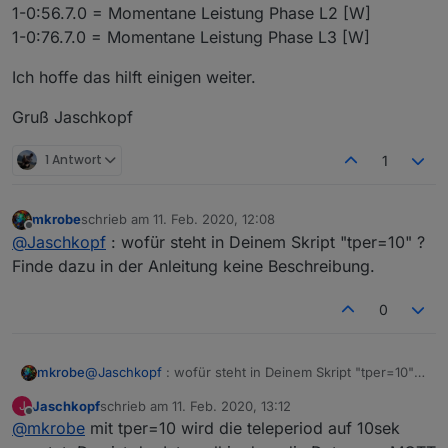
1-0:56.7.0 = Momentane Leistung Phase L2 [W]
1-0:76.7.0 = Momentane Leistung Phase L3 [W]
Ich hoffe das hilft einigen weiter.
Gruß Jaschkopf
1 Antwort
1
mkrobe
schrieb am
11. Feb. 2020, 12:08
zuletzt editiert von
Offline
@
Jaschkopf
: wofür steht in Deinem Skript "tper=10" ?
Finde dazu in der Anleitung keine Beschreibung.
0
mkrobe
@
Jaschkopf
: wofür steht in Deinem Skript "tper=10" ?
Finde dazu in der Anleitung keine Beschreibung.
Jaschkopf
schrieb am
11. Feb. 2020, 13:12
J
zuletzt editiert von
Offline
@
mkrobe
mit tper=10 wird die teleperiod auf 10sek