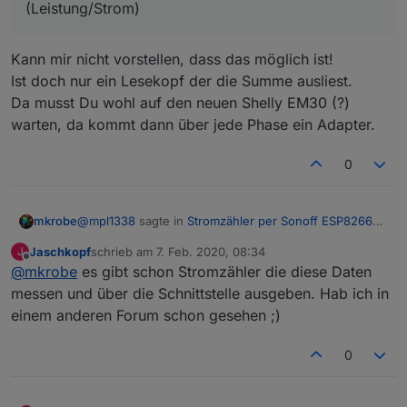
(Leistung/Strom)
Kann mir nicht vorstellen, dass das möglich ist!
Ist doch nur ein Lesekopf der die Summe ausliest.
Da musst Du wohl auf den neuen Shelly EM30 (?)
warten, da kommt dann über jede Phase ein Adapter.
0
@
mpl1338
sagte in
Stromzähler per Sonoff ESP8266
mkrobe
auslesen
:
Jaschkopf
schrieb am
7. Feb. 2020, 08:34
J
zuletzt editiert von
Offline
@
mkrobe
es gibt schon Stromzähler die diese Daten
habs gefunden
messen und über die Schnittstelle ausgeben. Hab ich in
Kann mir nicht vorstellen, dass das möglich ist!
einstellungen -> gerät konfigurieren -> D7
einem anderen Forum schon gesehen ;)
Ist doch nur ein Lesekopf der die Summe ausliest.
GPIO13 Led1i "none" hatte hier zuvor "IRrecv"
Da musst Du wohl auf den neuen Shelly EM30 (?)
jetzt kommen die Daten.
warten, da kommt dann über jede Phase ein Adapter.
0
Ist es möglich die einzelnen Phasen zu sehen?
(Leistung/Strom)