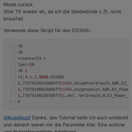
Mode zurück.
(löte TX wieder ab, da ich die Sendediode z.Zt. nicht
brauche)
Verwende diese Skript für den ED300L:
>D
>B
=>sensor53 r
tper=
10
>M 
1
+
1
,
3
,s,
1
,
9600
,ED300L
1
,77070100010800ff
@1000
,Gesamtverbrauch,kWh,DJ_P
1
,77070100020800ff
@1000
,eingespeist,kWh,DJ_Power
1
,77070100100700ff
@1
,akt. Verbrauch,W,DJ_Power_a
#
>D

s1="Tagesverbrauch: {m}<b><span style="

@
Kugelkopf
Danke, das Tutorial hatte ich auch entdeckt
Gruß Jaschkopf
v2=0

und danach waren mir die Parameter klar. Eine schöne
hr=0

md=0

und Nutzerfreundliche Anleitung!