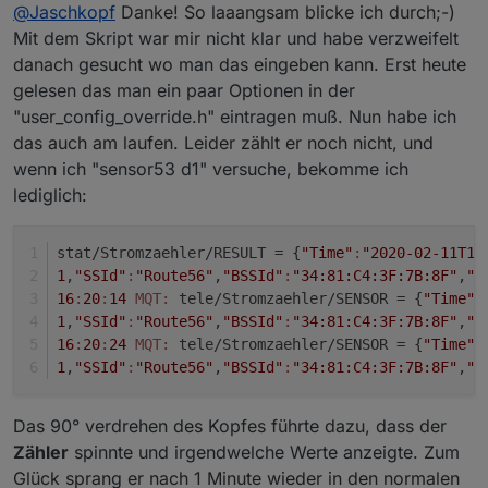
==============
Offline
@
Jaschkopf
Danke! So laaangsam blicke ich durch;-)
Wert.
Syntax für das Skript:
https://github.com/arendst/Tasmota/wiki/smart-
Wenn man mal die Wiki's durch geht findet man
Mit dem Skript war mir nicht klar und habe verzweifelt
meter-interface
eigentlich alles sehr gut beschrieben was der
danach gesucht wo man das eingeben kann. Erst heute
>M
Beispielskripte für verschiedene Zähler:
Skripter so kann.
Hier nochmal ein Screenshot von meinem
gelesen das man ein paar Optionen in der
+1,13,s,16,9600,SML
https://github.com/arendst/Tasmota/wiki/Smart-
Webinterface und dazu mein Skript. Da kann man
"user_config_override.h" eintragen muß. Nun habe ich
1,77070100010800ff@1000,Verbrauch,KWh,DJ_TPWRIN
Meter-Interface-Descriptors
gut sehen was alles (und noch viel mehr!!) möglich
Wiki für Skript Sprache:
1,77070100020800ff@1000,Einspeisung,KWh,DJ_TPWR
ist. Die Skript Sektion ist ein sehr mächtiges Tool in
das auch am laufen. Leider zählt er noch nicht, und
https://github.com/arendst/Tasmota/wiki/Scripting-
Tasmota!
1,77070100100700ff@1,Akt. Verbrauch,W,DJ_TPWRCU
wenn ich "sensor53 d1" versuche, bekomme ich
Language
#
lediglich:
Kommandos für Sensor53:
https://github.com/arendst/Tasmota/wiki/Command
s#sensor53
stat/Stromzaehler/RESULT = {
"Time"
:
"2020-02-11T16
1
,
"SSId"
:
"Route56"
,
"BSSId"
:
"34:81:C4:3F:7B:8F"
,
"C
16
:
20
:
14
MQT:
 tele/Stromzaehler/SENSOR = {
"Time"
:
1
,
"SSId"
:
"Route56"
,
"BSSId"
:
"34:81:C4:3F:7B:8F"
,
"C
16
:
20
:
24
MQT:
 tele/Stromzaehler/SENSOR = {
"Time"
:
1
,
"SSId"
:
"Route56"
,
"BSSId"
:
"34:81:C4:3F:7B:8F"
,
"C
Das 90° verdrehen des Kopfes führte dazu, dass der
Zähler
spinnte und irgendwelche Werte anzeigte. Zum
Glück sprang er nach 1 Minute wieder in den normalen