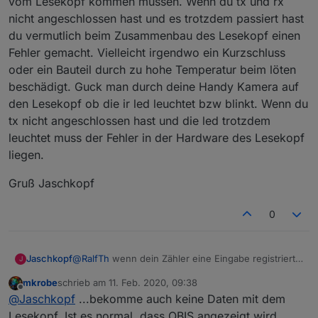
vom Lesekopf kommen müssen. Wenn du tx und rx
Verhalten meines Zählers überhaupt nicht
Leistung , also P. Setze ich jetzt den Lesekopf auf,
Dieses Verhalten zeigt der Zähler, sobald ich den
nicht angeschlossen hast und es trotzdem passiert hast
nachvollziehen.
beginnt das Infofeld (zweite Zeile des Displays) plötzlich
Lesekopf am Zähler montiere und diesen, ohne Rx,
du vermutlich beim Zusammenbau des Lesekopf einen
zwischen den einzelnen Informationen hin und her zu
lediglich an die Versorgungsspannung anschließe.
Hat noch jemand einen solchen Zähler im Einsatz?
schalten. Irgendwann endet dies bei der PIN-Eingabe
Fehler gemacht. Vielleicht irgendwo ein Kurzschluss
und der wahllosen Eingabe eines PIN. Dies führt
oder ein Bauteil durch zu hohe Temperatur beim löten
letztendlich dazu, dass der Zähler, wegen fehlender
beschädigt. Guck man durch deine Handy Kamera auf
korrekter PIN das Infofeld sperrt. Ich habe meinen
den Lesekopf ob die ir led leuchtet bzw blinkt. Wenn du
Lesekopf so positioniert, dass T1 auf die
Datenschnittstelle "schaut" und D1 auf den
tx nicht angeschlossen hast und die led trotzdem
Lichtsensoreingang. (Siehe Bild 2) Das habe ich auch
leuchtet muss der Fehler in der Hardware des Lesekopf
mehrmals kontrolliert.
liegen.
Gruß Jaschkopf
0
@
RalfTh
wenn dein Zähler eine Eingabe registriert
Jaschkopf
J
muss er ja über die optische Taste Impulse
mkrobe
schrieb am
11. Feb. 2020, 09:38
bekommen die vom Lesekopf kommen müssen.
Gruß Jaschkopf
zuletzt editiert von
Offline
@
Jaschkopf
...bekomme auch keine Daten mit dem
Wenn du tx und rx nicht angeschlossen hast und es
trotzdem passiert hast du vermutlich beim
Lesekopf. Ist es normal, dass OBIS angezeigt wird,