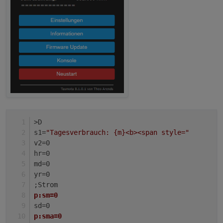
>D
s1=
"Tagesverbrauch: {m}<b><span style="
v2=0
hr=0
md=0
yr=0
;Strom
p:sm=0
sd=0
p:sma=0