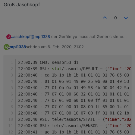
Gruß Jaschkopf
0
@
mpl1338
der Gerätetyp muss auf Generic stehen,
Jaschkopf
J
sonst muss nichts verändert werden. Ob dein
mpl1338
schrieb am
6. Feb. 2020, 21:02
M
Zähler die Leistung pro Phase ausgibt musst du mal
Gruß Jaschkopf
zuletzt editiert von
Offline
im Datenblatt nachlesen. Postete doch mal ein dump
deiner Rohwerte aus der Konsole mit aktiviertem
22:00:39 CMD: sensor53 d1
Debugging.
22:00:39 RSL: 
stat
/tasmota/RESULT = {
"Time"
:
"202
22:00:40 : ca 1b 1b 1b 1b 01 01 01 01 76 05 03 
d
22:00:40 : 01 01 05 01 49 e0 25 0b 0a 01 49 53 4
22:00:40 : 77 01 0b 0a 01 49 53 4b 00 04 42 5a 5
22:00:40 : 77 07 01 00 60 32 01 01 01 01 01 01 0
22:00:40 : 77 07 01 00 60 01 00 ff 01 01 01 01 0
22:00:40 : 77 07 01 00 01 08 00 ff 65 00 1c 01 0
22:00:40 : 77 07 01 00 10 07 00 ff 01 01 62 1b 5
22:00:40 RSL: tele/tasmota/STATE = {
"Time"
:
"2020
22:00:40 RSL: tele/tasmota/SENSOR = {
"Time"
:
"202
22:00:41 : ae 1b 1b 1b 1b 01 01 01 01 76 05 03 
d