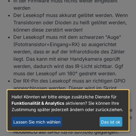
In der Firmware muss nichts weiter eingestellt
werden
Der Lesekopf muss akkurat gelötet werden. Wenn
Transistoren oder Dioden zu heiß gelötet werden,
können diese zerstört werden!
Der Lesekopf muss mit dem schwarzen "Auge"
(Fototransistor=Eingang=RX) so ausgerichtet
werden, dass er auf der Infrarotdiode des Zähler
liegt. Das kann mit einer Handykamera geprüft
werden, dadurch wird das IR-Licht sichtbar. Ggf
muss der Lesekopf um 180° gedreht werden.
Der RX-Pin des Lesekopf muss an richtigen GPIO
angeschlossen werden. Dieser wird im Skript
hinterlegt. Ggf. mal einen anderen Pin probieren.
Hallo! Könnten wir bitte einige zusätzliche Dienste für
Ich konnte z.B. mit einem NodeMCU auf GPIO1+3
Funktionalität & Analytics
aktivieren? Sie können Ihre
die als RX+TX auf dem Board beschriftet sind, keine
Zustimmung später jederzeit ändern oder zurückziehen.
Daten empfangen. Vermutlich weil Tasmota die Pins
Lassen Sie mich wählen
Das ist ok
für etwas anderes nutzt. Deswegen bin ich beim
NodeMCU auf GPIO 13/15 (D7/D8) gegangen.