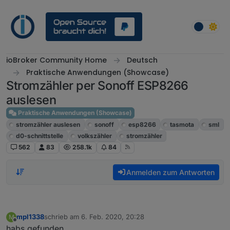
Weiter zum Inhalt
ioBroker Community Home
Deutsch
Praktische Anwendungen (Showcase)
Stromzähler per Sonoff ESP8266
auslesen
Praktische Anwendungen (Showcase)
stromzähler auslesen
sonoff
esp8266
tasmota
sml
d0-schnittstelle
volkszähler
stromzähler
562
83
258.1k
84
Anmelden zum Antworten
mpl1338
schrieb am
6. Feb. 2020, 20:28
M
zuletzt editiert von
Offline
habs gefunden