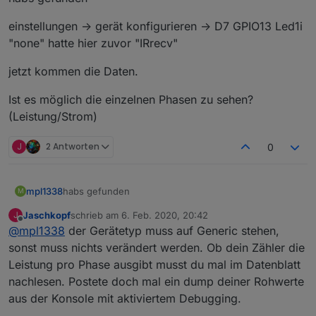
einstellungen -> gerät konfigurieren -> D7 GPIO13 Led1i
"none" hatte hier zuvor "IRrecv"
jetzt kommen die Daten.
Ist es möglich die einzelnen Phasen zu sehen?
(Leistung/Strom)
J
2 Antworten
0
habs gefunden
mpl1338
M
Jaschkopf
schrieb am
6. Feb. 2020, 20:42
J
einstellungen -> gerät konfigurieren -> D7 GPIO13
zuletzt editiert von
Offline
@
mpl1338
der Gerätetyp muss auf Generic stehen,
Led1i "none" hatte hier zuvor "IRrecv"
jetzt kommen die Daten.
sonst muss nichts verändert werden. Ob dein Zähler die
Leistung pro Phase ausgibt musst du mal im Datenblatt
Ist es möglich die einzelnen Phasen zu sehen?
nachlesen. Postete doch mal ein dump deiner Rohwerte
(Leistung/Strom)
aus der Konsole mit aktiviertem Debugging.