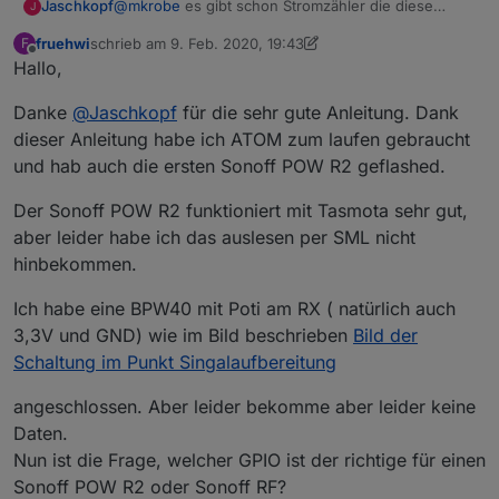
Jaschkopf
@
mkrobe
es gibt schon Stromzähler die diese
J
Daten messen und über die Schnittstelle ausgeben.
fruehwi
schrieb am
9. Feb. 2020, 19:43
F
Hab ich in einem anderen Forum schon gesehen ;)
zuletzt editiert von fruehwi
2. Okt. 2020, 21:49
Offline
Hallo,
Danke
@
Jaschkopf
für die sehr gute Anleitung. Dank
dieser Anleitung habe ich ATOM zum laufen gebraucht
und hab auch die ersten Sonoff POW R2 geflashed.
Der Sonoff POW R2 funktioniert mit Tasmota sehr gut,
aber leider habe ich das auslesen per SML nicht
hinbekommen.
Ich habe eine BPW40 mit Poti am RX ( natürlich auch
3,3V und GND) wie im Bild beschrieben
Bild der
Schaltung im Punkt Singalaufbereitung
angeschlossen. Aber leider bekomme aber leider keine
Daten.
Nun ist die Frage, welcher GPIO ist der richtige für einen
Sonoff POW R2 oder Sonoff RF?