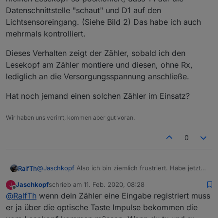
Datenschnittstelle "schaut" und D1 auf den
Lichtsensoreingang. (Siehe Bild 2) Das habe ich auch
mehrmals kontrolliert.
Dieses Verhalten zeigt der Zähler, sobald ich den
Lesekopf am Zähler montiere und diesen, ohne Rx,
lediglich an die Versorgungsspannung anschließe.
Hat noch jemand einen solchen Zähler im Einsatz?
Wir haben uns verirrt, kommen aber gut voran.
0
@
Jaschkopf
Also ich bin ziemlich frustriert. Habe jetzt
RalfTh
schon einen zweiten Wemos Nano D1 geflasht und
Jaschkopf
schrieb am
11. Feb. 2020, 08:28
J
trotzdem geht nichts. Den Lesekopf habe ich auch
Nochmal meine Konfiguration:
zuletzt editiert von
Offline
@
RalfTh
wenn dein Zähler eine Eingabe registriert muss
schon gedreht, aber auch Fehlanzeige.
Mein Zähler
Mir fehlt auch irgendwie eine Beschreibung, was dieser
Wenn ich mit der Taschenlampe die PIN eingebe
er ja über die optische Taste Impulse bekommen die
Lesekopf und der ESP alles macht. Ich kann das
erscheint in der zweiten Zeile des Display die aktuelle