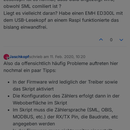
Zusammenbau des Lesekopf einen Fehler gemacht.
obwohl SML comiliert ist ?
Vielleicht irgendwo ein Kurzschluss oder ein Bauteil
Liegt es vielleicht daran? Habe einen EMH ED300L mit
durch zu hohe Temperatur beim löten beschädigt.
dem USB-Lesekopf an einem Raspi funktionierte das
Guck man durch deine Handy Kamera auf den
Lesekopf ob die ir led leuchtet bzw blinkt. Wenn du
bislang einwandfrei.
tx nicht angeschlossen hast und die led trotzdem
leuchtet muss der Fehler in der Hardware des
0
Lesekopf liegen.
Jaschkopf
schrieb am
11. Feb. 2020, 10:20
J
zuletzt editiert von
Offline
Also da offensichtlich häufig Probleme auftreten hier
nochmal ein paar Tipps:
In der Firmware wird lediglich der Treiber sowie
das Skript aktiviert
Die Konfiguration des Zählers erfolgt dann in der
Weboberfläche im Skript
Im Skript muss die Zählersprache (SML, OBIS,
MODBUS, etc.) der RX/TX Pin, die Baudrate, etc
angegeben werden