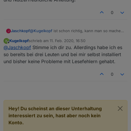
yr=0

;Strom

0
p:sm=0

sd=0

p:sma=0

@
Kugelkopf
ist schon richtig, kann man so machen.
Jaschkopf
J
smn=0

Aber mit einem simplen Fototransistor mit Pullup
p:sya=0

Kugelkopf
schrieb am
11. Feb. 2020, 16:50
K
Widerstand sind die Flanken der Signale doch
Gruß Jaschkopf
syn=0

zuletzt editiert von
Offline
@
Jaschkopf
Stimme ich dir zu. Allerdings habe ich es
schon etwas verzerrt was zu Fehlern in der
sspr=0.2583

Übertragung kommen kann. Das kann dazu führen
so bereits bei drei Leuten und bei mir selbst installiert
yspr=0

das die Daten gar nicht oder Fehlerhaft
ysgp=156.00

und bisher keine Probleme mit Lesefehlern gehabt.
(unrealistische Werte) gelesen werden. Der
y€=0

Volkszähler Lesekopf gibt saubere Flanken durch
0
Schitttrigger aus ;) wenn man sich schon die Mühe
macht sollte man doch die paar Euro dazu noch
>T

investieren und hat dann eine zuverlässige Lösung!
v2=SML#DJ_TPWRIN

>B

Hey! Du scheinst an dieser Unterhaltung
->sensor53 r

interessiert zu sein, hast aber noch kein
tper=10

Konto.