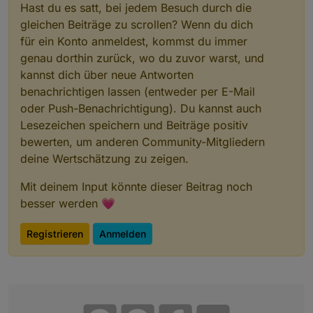
>S

Hast du es satt, bei jedem Besuch durch die
;Tagesverbrauch

gleichen Beiträge zu scrollen? Wenn du dich
hr=hours

für ein Konto anmeldest, kommst du immer
if chg[hr]>0

and hr==0

genau dorthin zurück, wo du zuvor warst, und
and v2>0

kannst dich über neue Antworten
then

benachrichtigen lassen (entweder per E-Mail
sm=v2

oder Push-Benachrichtigung). Du kannst auch
svars

endif

Lesezeichen speichern und Beiträge positiv
if upsecs%tper==0{

bewerten, um anderen Community-Mitgliedern
sd=v2-sm

deine Wertschätzung zu zeigen.
}

Mit deinem Input könnte dieser Beitrag noch
;Monatsverbrauch

md=day

besser werden 💗
if chg[md]>0

and md==1

Registrieren
Anmelden
and v2>0

then

sma=v2

svars

endif

if upsecs%tper==0{
