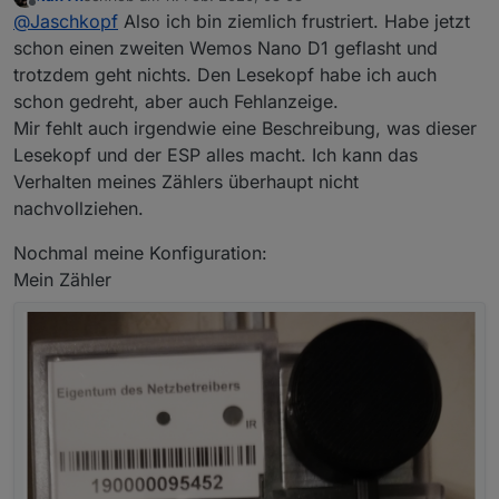
Aber das sich dein Skript immer wieder deaktiviert
zuletzt editiert von
Offline
@
Jaschkopf
Also ich bin ziemlich frustriert. Habe jetzt
ist nicht richtig. Ich hatte den Fall bei mir auch mal
und musste die Firmware neu flashen. Scheint ein
Gruß Jaschkopf
schon einen zweiten Wemos Nano D1 geflasht und
Bug zu sein. Vergiss nur nicht den CFG_HOLDER zu
trotzdem geht nichts. Den Lesekopf habe ich auch
verändern bevor du neu compilierst, wie in der
schon gedreht, aber auch Fehlanzeige.
Anleitung beschrieben.
Mir fehlt auch irgendwie eine Beschreibung, was dieser
Lesekopf und der ESP alles macht. Ich kann das
Verhalten meines Zählers überhaupt nicht
nachvollziehen.
Nochmal meine Konfiguration:
Mein Zähler