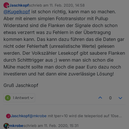
unbedingt eine Sendediode benötigt für deinen
,
"Verbrauch Jahr"
:
"%syn%"
Jaschkopf
schrieb am
11. Feb. 2020, 14:58
J
Zähler, um diesen anzustoßen überhaupt etwas zu
zuletzt editiert von
,
"Zählerstand 0:00Uhr"
:
"%3sm%"
Offline
@
Kugelkopf
ist schon richtig, kann man so machen.
senden, reicht auch ein normaler fototransistor für
,
"Zählerstand Monatsanfang"
:
"%3sma%"
ein paar Cent zum auslesen der Zähler.
Aber mit einem simplen Fototransistor mit Pullup
,
"Zählerstand Jahrenanfang"
:
"%3sya%"
Und selbst für den zweiten Fall, kann man mit etwas
Widerstand sind die Flanken der Signale doch schon
Elektro Verständnis auch eine ir led zum leuchten-
etwas verzerrt was zu Fehlern in der Übertragung
>W
>senden bekommen.
==============
kommen kann. Das kann dazu führen das die Daten gar
Tagesverbrauch:  {m} %3sd%  KWh
nicht oder Fehlerhaft (unrealistische Werte) gelesen
Monatsverbrauch: {m} %3smn% KWh
werden. Der Volkszähler Lesekopf gibt saubere Flanken
Jahresverbrauch: {m} %3syn% KWh
durch Schitttrigger aus ;) wenn man sich schon die
==============
Mühe macht sollte man doch die paar Euro dazu noch
Preis/kWh:       {m} %4sspr% €
investieren und hat dann eine zuverlässige Lösung!
Grundpreis:      {m} %2ysgp% €
--------------
Gruß Jaschkopf
Kosten lfd. Jahr:{m} %2yspr% €
==============
K
1 Antwort
0
Zählerstände:
aktuell:         {m} %3v2% KWh
0:00 Uhr:        {m} %3sm% KWh
@
mkrobe
mit tper=10 wird die teleperiod auf 10sek
Jaschkopf
J
Monatsanfang:    {m} %3sma% KWh
gesetzt. Das ist der Intervall in dem die Daten per
Jahresanfang:    {m} %3sya% KWh
mkrobe
schrieb am
11. Feb. 2020, 15:31
MQTT gesendet werden. 10 ist kleinst mögliche
Hier sind noch ein paar sehr nützliche Links:
zuletzt editiert von