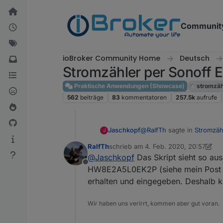
Weiter zum Inhalt
Communit
ioBroker Community Home
Deutsch
Stromzähler per Sonoff
Praktische Anwendungen (Showcase)
stromzäh
562
beiträge
83
kommentatoren
257.5k
aufrufe
@
RalfTh
sagte in
Stromzäh
Jaschkopf
J
RalfTh
schrieb am
4. Feb. 2020, 20:57
zuletzt editiert von RalfTh
2. Apr. 20
@
Jaschkopf
Das Skript sieht so au
@
Jaschkopf
Der Lesekop
Offline
Volkszähler verbunden:
HW8E2A5L0EK2P (siehe mein Post vo
Hast du schon ein Skript e
erhalten und eingegeben. Deshalb ka
er Daten ausgibt. Oder ma
Gnd, +3,3V und Rxd des
Erfahrung bringen.
Wir haben uns verirrt, kommen aber gut voran.