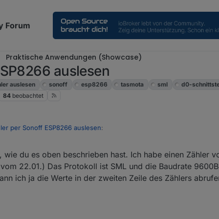
y Forum
Praktische Anwendungen (Showcase)
 ESP8266 auslesen
ler auslesen
sonoff
esp8266
tasmota
sml
d0-schnittste
84
beobachtet
ler per Sonoff ESP8266 auslesen
:
20, 21:58
s, wie du es oben beschrieben hast. Ich habe einen Zähler 
f ist montiert. Das Skript hab meines AZ-Delivery D1 mini habe ich fo
m 22.01.) Das Protokoll ist SML und die Baudrate 9600Bd
rstellt? Was für eine Zähler hast du? Ggf muss der mit einem Pin freige
nn ich ja die Werte in der zweiten Zeile des Zählers abrufe
nche Zähler benötigen eine Startsequenz damit sie Daten senden. Das so
 Volkszählers an GPIO13(D7) des D1 Mini angeschlossen.