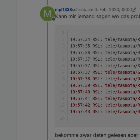
mpl1338
schrieb am
6. Feb. 2020, 19:00
M
zuletzt editiert von mpl1338
2. Juni
Kann mir jemand sagen wo das probl
Offline
19:57:34 RSL: tele/tasmota/R
19:57:35 RSL: tele/tasmota/R
19:57:36 RSL: tele/tasmota/R
19:57:37 RSL: tele/tasmota/R
19:57:37 RSL: tele/tasmota/S
19:57:37 RSL: tele/tasmota/S
19:57:38 RSL: tele/tasmota/R
19:57:39 RSL: tele/tasmota/R
19:57:40 RSL: tele/tasmota/R
19:57:41 RSL: tele/tasmota/R
19:57:42 RSL: tele/tasmota/R
19:57:43 RSL: tele/tasmota/R
bekomme zwar daten gelesen aber 