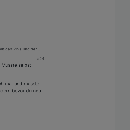
 mit den PINs und deren
#24
. Musste selbst
auch mal und musste
ndern bevor du neu