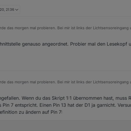
art Message Language

 Zeile 39 die CONFIG_OVERRIDE aktiviert haben, muss diese auch angep
 Stromzähler xsns_53_SML.ino)

20, 21:36
ie Datei „tasmota/user_config_override_sample.h“ umbenennen zu „user_
ende Anpassungen gemacht:
d durch /* bzw */ auskommentiert, somit unwirksam. Soll etwas davon 
de das morgen mal probieren. Bei mir ist links der Lichtsensoreingang 
-----------------------

 entsprechend angepasst werden. Folgende Zeilen sollten nach Zeile 8
ein Bild meines Energieversorgers erhalten.
B_DISPLAY

er benutzen: -----------------

Schnittstelle genauso angeordnet. Probier mal den Lesekopf
en gar nichts tun

verwenden

de das morgen mal probieren. Bei mir ist links der Lichtsensoreingang 
ein Bild meines Energieversorgers erhalten.
ngefallen. Wenn du das Skript 1:1 übernommen hast, muss 
 Pin 7 entspricht. Einen Pin 13 hat der D1 ja garnicht. Versu
efinition zu ändern auf Pin 7: