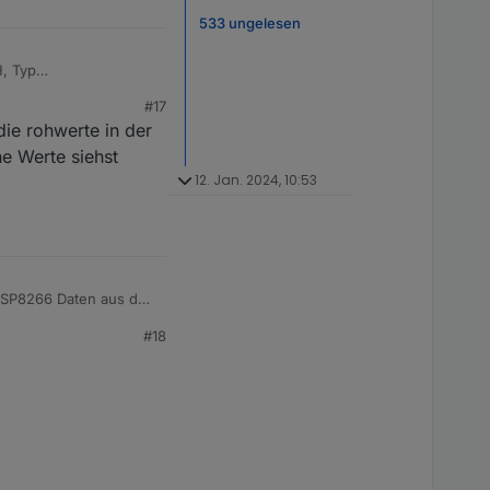
533 ungelesen
H, Typ
be ich erhalten und
#17
die rohwerte in der
e Werte siehst
12. Jan. 2024, 10:53
 ESP8266 Daten aus der
#18
ür Tasmota entwickelt
hler SML auslesen mit
men mit dem Scripter
ellungen aufführe um
viel mehr machen kann
n und Überarbeiten.