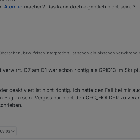
in
Atom.io
machen? Das kann doch eigentlich nicht sein.!?
übersehen, bzw. falsch interpretiert. Ist schon ein bisschen verwirrend
ript hier geändert.
ktivieren??!!
t verwirrt. D7 am D1 war schon richtig als GPIO13 im Skript
 mal in
Atom.io
machen? Das kann doch eigentlich nicht sein.!?
er deaktiviert ist nicht richtig. Ich hatte den Fall bei mir 
ein Bug zu sein. Vergiss nur nicht den CFG_HOLDER zu verä
schrieben.
 08:03