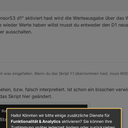
sor53 d1" aktiviert hast wird die Werteausgabe über das 
te wieder Werte haben willst musst du entweder den D1 neus
r ausschalten.
s wechselt regelmäßig zwischen den einzelnen, möglichen Ausgabewert
ch was eingefallen. Wenn du das Skript 1:1 übernommen hast, muss RXD 
in 7 entspricht. Einen Pin 13 hat der D1 ja garnicht. Versuch mal im Skri
ion zu ändern auf Pin 7:
ehen, bzw. falsch interpretiert. Ist schon ein bisschen verw
 mit "sensor53 d1" aktiviert hast wird die Werteausgabe über das Webi
as Skript hier geändert.
e wieder Werte haben willst musst du entweder den D1 neustarten oder
lten.
Hallo! Könnten wir bitte einige zusätzliche Dienste für
Funktionalität & Analytics
aktivieren? Sie können Ihre
Zustimmung später jederzeit ändern oder zurückziehen.