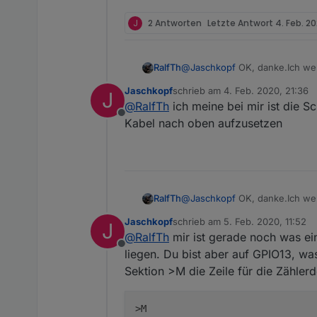
// Add support für Sm
Da wir gerade in der
// (SmartMetering für
J
2 Antworten
Letzte Antwort
4. Feb. 20
müssen wir erstmal d
#undef USE_SML_M

Danach werden folg
#define USE_SML_M

Die Zeilen 44-89 sin
RalfTh
@
Jaschkopf
OK, danke.Ich wer
// -- WEB_Display ---
der Kommentarbereich
Datenschnittstelle. Habe dazu 
#define USE_SCRIPT_WE
enthalten sein:
Jaschkopf
schrieb am
4. Feb. 2020, 21:36
J
zuletzt editiert von
//--Rules oder Script
@
RalfTh
ich meine bei mir ist die 
//um rules zu verwend
Offline
Kabel nach oben aufzusetzen
// -- um scripter zu 
#undef USE_RULES

RalfTh
@
Jaschkopf
OK, danke.Ich wer
Datenschnittstelle. Habe dazu 
Jaschkopf
schrieb am
5. Feb. 2020, 11:52
J
zuletzt editiert von
@
RalfTh
mir ist gerade noch was ei
Offline
liegen. Du bist aber auf GPIO13, was
Sektion >M die Zeile für die Zählerd