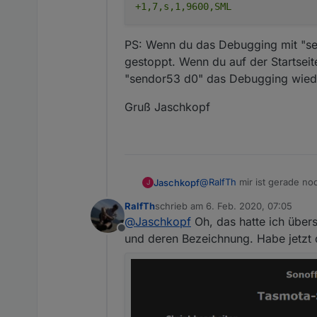
+1,7,s,1,9600,SML
PS: Wenn du das Debugging mit "sen
gestoppt. Wenn du auf der Startsei
"sendor53 d0" das Debugging wiede
Die Zeile 2 des Zähler
noch was verkehrt?
Gruß Jaschkopf
@
RalfTh
mir ist gerade no
Jaschkopf
J
bist aber auf GPIO13, was P
RalfTh
schrieb am
6. Feb. 2020, 07:05
Zeile für die Zählerdefinit
>M

zuletzt editiert von
@
Jaschkopf
Oh, das hatte ich übers
Offline
PS: Wenn du das Debugging
und deren Bezeichnung. Habe jetzt d
Wenn du auf der Startseit
Debugging wieder ausscha
Gruß Jaschkopf