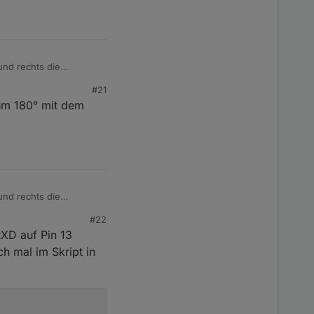
asst werden. Dazu
config_override.h“.
benutzt werden, muss
und rechts die
9 auf jeden Fall
#21
 um 180° mit dem
und rechts die
#22
RXD auf Pin 13
ch mal im Skript in