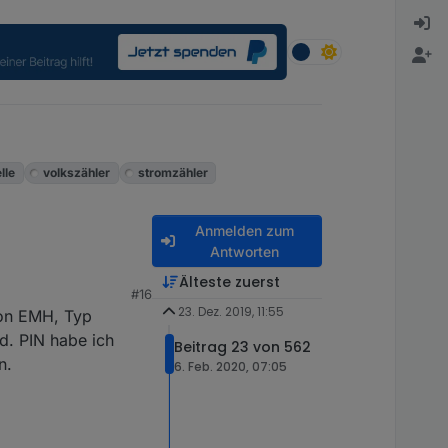
lle
volkszähler
stromzähler
Anmelden zum
Antworten
Älteste zuerst
#16
23. Dez. 2019, 11:55
von EMH, Typ
lgendermaßen mit dem
. PIN habe ich
Beitrag 23 von 562
schaltet werden bevor
n.
6. Feb. 2020, 07:05
lltest du noch in