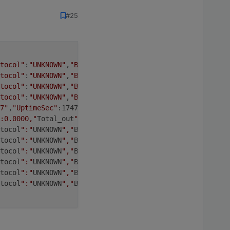
#25
tocol"
:
"UNKNOWN"
,
"Bits"
:50,
"Hash"
:
"0xD87B604E"
}}
tocol"
:
"UNKNOWN"
,
"Bits"
:50,
"Hash"
:
"0x70E7939E"
}}
tocol"
:
"UNKNOWN"
,
"Bits"
:50,
"Hash"
:
"0xDDE94BCF"
}}
tocol"
:
"UNKNOWN"
,
"Bits"
:50,
"Hash"
:
"0x49A6AF84"
}}
7"
,
"UptimeSec"
:1747,
"Heap"
:24,
"SleepMode"
:
"Dynamic"
,
"Sle
:0.0000,"
Total_out
":0.0000,"
Power_curr
":0,"
Meter_number
"
tocol
":"
UNKNOWN
","
Bits
":50,"
Hash
":"
0x41150F2B
"}}
tocol
":"
UNKNOWN
","
Bits
":50,"
Hash
":"
0x70E7939E
"}}
tocol
":"
UNKNOWN
","
Bits
":50,"
Hash
":"
0xCE7EA1E4
"}}
tocol
":"
UNKNOWN
","
Bits
":50,"
Hash
":"
0x4A92522B
"}}
tocol
":"
UNKNOWN
","
Bits
":50,"
Hash
":"
0x41150F2B
"}}
tocol
":"
UNKNOWN
","
Bits
":50,"
Hash
":"
0x29724952
"}}