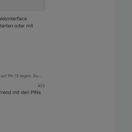
Webinterface
tarten oder mit
en. Mache ich da
auf Pin 13 liegen. Du
pt in Sektion >M die
#23
irrend mit den PINs
nterface gestoppt.
 mit "sendor53 d0" das