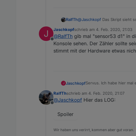
RalfTh
@
Jaschkopf
Das Skript sieht 
HW8E2A5L0EK2P (siehe mein Po
Jaschkopf
schrieb am
4. Feb. 2020, 21:03
J
eingegeben. Deshalb kann ich j
zuletzt editiert von
@
RalfTh
gib mal "sensor53 d1" in di
Offline
Konsole sehen. Der Zähler sollte se
stimmt mit der Hardware etwas nich
Servus. Ich habe hier mal
Jaschkopf
J
D0 Schnittstelle von Digi
RalfTh
schrieb am
4. Feb. 2020, 21:07
Danksagung:
zuletzt editiert von
@
Jaschkopf
Hier das LOG:
Vorab muss ich meinen Da
Offline
hat. Ich habe alle meine
Vorwort:
Tasmota“ bekommen und ve
Ich möchte vorab noch erw
Spoiler
oder dem Treiber konnte g
das ganze zum laufen zu b
Notwendige Hardware:
https://forum.creationx.d
als hier gezeigt wird. Fü
https://forum.creationx.
Digitaler Stromzähler 
Wir haben uns verirrt, kommen aber gut voran.
https://github.com/gemu2
Notwendige Software:
Lesekopf (Volkszähle