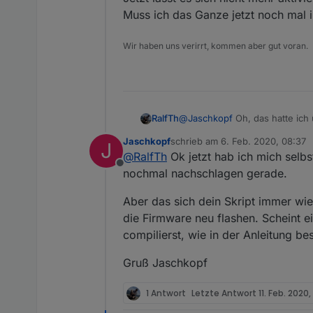
Muss ich das Ganze jetzt noch mal 
Wir haben uns verirrt, kommen aber gut voran.
@
Jaschkopf
Oh, das hatte ich 
RalfTh
Bezeichnung. Habe jetzt das Sk
Jaschkopf
schrieb am
6. Feb. 2020, 08:37
J
Jetzt lässt es sich nicht mehr a
zuletzt editiert von
@
RalfTh
Ok jetzt hab ich mich selbs
Muss ich das Ganze jetzt noch
Offline
nochmal nachschlagen gerade.
Aber das sich dein Skript immer wied
die Firmware neu flashen. Scheint 
compilierst, wie in der Anleitung be
Gruß Jaschkopf
1 Antwort
Letzte Antwort
11. Feb. 2020,