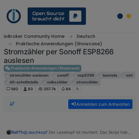
Weiter zum Inhalt
ioBroker Community Home
Deutsch
Praktische Anwendungen (Showcase)
Stromzähler per Sonoff ESP8266
auslesen
Praktische Anwendungen (Showcase)
stromzähler auslesen
sonoff
esp8266
tasmota
sml
d0-schnittstelle
volkszähler
stromzähler
562
83
257.7k
84
Anmelden zum Antworten
@
Jaschkopf
Der Lesekopf ist montiert. Das Skript hab
RalfTh
meines AZ-Delivery D1 mini habe ich folgendermaßen