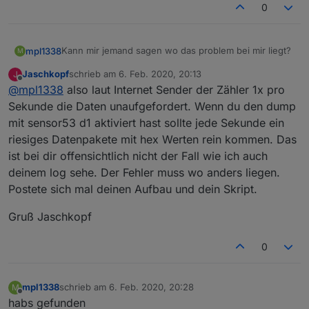
0
Kann mir jemand sagen wo das problem bei mir liegt?
mpl1338
M
Jaschkopf
schrieb am
6. Feb. 2020, 20:13
J
zuletzt editiert von
Offline
@
mpl1338
also laut Internet Sender der Zähler 1x pro
19:57:34 RSL: tele/tasmota/RESULT = {"Time":"
bekomme zwar daten gelesen aber werden nicht
19:57:35 RSL: tele/tasmota/RESULT = {"Time":"
Sekunde die Daten unaufgefordert. Wenn du den dump
umgewandelt?
19:57:36 RSL: tele/tasmota/RESULT = {"Time":"
mit sensor53 d1 aktiviert hast sollte jede Sekunde ein
Zähler(MT691) ist freigeschaltet
19:57:37 RSL: tele/tasmota/RESULT = {"Time":"
riesiges Datenpakete mit hex Werten rein kommen. Das
19:57:37 RSL: tele/tasmota/STATE = {"Time":"2
ist bei dir offensichtlich nicht der Fall wie ich auch
20:01:37 CMD: sensor53 d1

19:57:37 RSL: tele/tasmota/SENSOR = {"Time":"
19:57:38 RSL: tele/tasmota/RESULT = {"Time":"
deinem log sehe. Der Fehler muss wo anders liegen.
19:57:39 RSL: tele/tasmota/RESULT = {"Time":"
Postete sich mal deinen Aufbau und dein Skript.
19:57:40 RSL: tele/tasmota/RESULT = {"Time":"
19:57:41 RSL: tele/tasmota/RESULT = {"Time":"
Gruß Jaschkopf
19:57:42 RSL: tele/tasmota/RESULT = {"Time":"
0
mpl1338
schrieb am
6. Feb. 2020, 20:28
M
zuletzt editiert von
Offline
habs gefunden