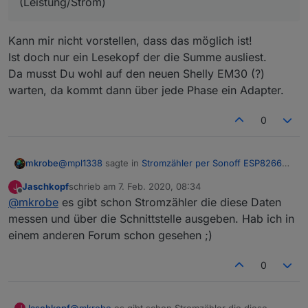
(Leistung/Strom)
Kann mir nicht vorstellen, dass das möglich ist!
Ist doch nur ein Lesekopf der die Summe ausliest.
Da musst Du wohl auf den neuen Shelly EM30 (?)
warten, da kommt dann über jede Phase ein Adapter.
0
@
mpl1338
sagte in
Stromzähler per Sonoff ESP8266
mkrobe
auslesen
:
Jaschkopf
schrieb am
7. Feb. 2020, 08:34
J
zuletzt editiert von
Offline
@
mkrobe
es gibt schon Stromzähler die diese Daten
habs gefunden
messen und über die Schnittstelle ausgeben. Hab ich in
Kann mir nicht vorstellen, dass das möglich ist!
einstellungen -> gerät konfigurieren -> D7
einem anderen Forum schon gesehen ;)
Ist doch nur ein Lesekopf der die Summe ausliest.
GPIO13 Led1i "none" hatte hier zuvor "IRrecv"
Da musst Du wohl auf den neuen Shelly EM30 (?)
jetzt kommen die Daten.
warten, da kommt dann über jede Phase ein Adapter.
0
Ist es möglich die einzelnen Phasen zu sehen?
(Leistung/Strom)
Jaschkopf
@
mkrobe
es gibt schon Stromzähler die diese
J