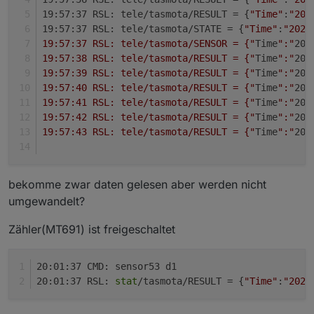
19:57:37 RSL: tele/tasmota/RESULT = {
"Time"
:
"202
19:57:37 RSL: tele/tasmota/STATE = {
"Time"
:
"2020
19:57:37 RSL: tele/tasmota/SENSOR = {"
Time
":"
202
19:57:38 RSL: tele/tasmota/RESULT = {"
Time
":"
202
19:57:39 RSL: tele/tasmota/RESULT = {"
Time
":"
202
19:57:40 RSL: tele/tasmota/RESULT = {"
Time
":"
202
19:57:41 RSL: tele/tasmota/RESULT = {"
Time
":"
202
19:57:42 RSL: tele/tasmota/RESULT = {"
Time
":"
202
19:57:43 RSL: tele/tasmota/RESULT = {"
Time
":"
202
bekomme zwar daten gelesen aber werden nicht
umgewandelt?
Zähler(MT691) ist freigeschaltet
20:01:37 CMD: sensor53 d1
20:01:37 RSL: 
stat
/tasmota/RESULT = {
"Time"
:
"2020