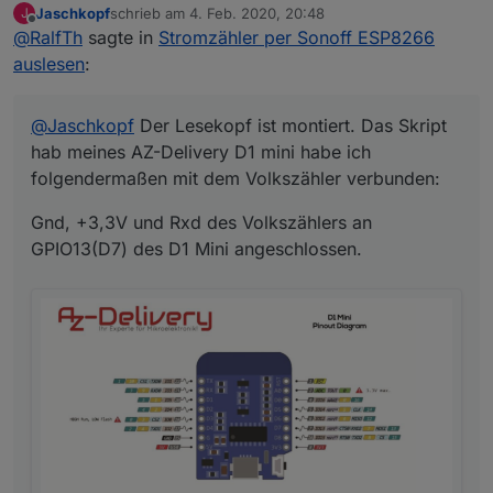
Jaschkopf
schrieb am
4. Feb. 2020, 20:48
J
mit dem Volkszähler verbunden:
Gnd, +3,3V und Rxd des Volkszählers an GPIO13(D7)
zuletzt editiert von
Offline
@
RalfTh
sagte in
Stromzähler per Sonoff ESP8266
des D1 Mini angeschlossen.
auslesen
:
@
Jaschkopf
Der Lesekopf ist montiert. Das Skript
hab meines AZ-Delivery D1 mini habe ich
folgendermaßen mit dem Volkszähler verbunden:
Gnd, +3,3V und Rxd des Volkszählers an
GPIO13(D7) des D1 Mini angeschlossen.
Leider bekomme ich nichts angezeigt.