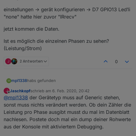
einstellungen -> gerät konfigurieren -> D7 GPIO13 Led1i
"none" hatte hier zuvor "IRrecv"
jetzt kommen die Daten.
Ist es möglich die einzelnen Phasen zu sehen?
(Leistung/Strom)
J
2 Antworten
0
habs gefunden
mpl1338
M
Jaschkopf
schrieb am
6. Feb. 2020, 20:42
J
einstellungen -> gerät konfigurieren -> D7 GPIO13
zuletzt editiert von
Offline
@
mpl1338
der Gerätetyp muss auf Generic stehen,
Led1i "none" hatte hier zuvor "IRrecv"
jetzt kommen die Daten.
sonst muss nichts verändert werden. Ob dein Zähler die
Leistung pro Phase ausgibt musst du mal im Datenblatt
Ist es möglich die einzelnen Phasen zu sehen?
nachlesen. Postete doch mal ein dump deiner Rohwerte
(Leistung/Strom)
aus der Konsole mit aktiviertem Debugging.