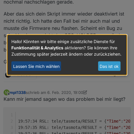
nochmal nachschlagen gerade.
Aber das sich dein Skript immer wieder deaktiviert ist
nicht richtig. Ich hatte den Fall bei mir auch mal und
musste die Firmware neu flashen. Scheint ein Bug zu
sein. Vergiss nur nicht den CFG_HOLDER zu verändern
Hallo! Könnten wir bitte einige zusätzliche Dienste für
bevor du neu compilierst, wie in der Anleitung
Funktionalität & Analytics
aktivieren? Sie können Ihre
beschrieben.
Zustimmung später jederzeit ändern oder zurückziehen.
Gruß Jaschkopf
Lassen Sie mich wählen
Das ist ok
1 Antwort
0
mpl1338
schrieb am
6. Feb. 2020, 19:00
M
zuletzt editiert von mpl1338
2. Juni 2020, 20:02
Offline
Kann mir jemand sagen wo das problem bei mir liegt?
19:57:34 RSL: tele/tasmota/RESULT = {
"Time"
:
"202
19:57:35 RSL: tele/tasmota/RESULT = {
"Time"
:
"202
19:57:36 RSL: tele/tasmota/RESULT = {
"Time"
:
"202