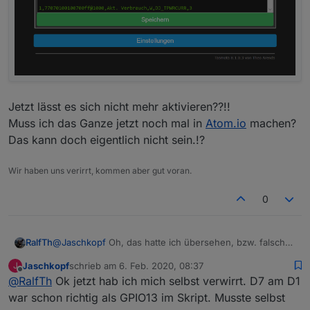
Jetzt lässt es sich nicht mehr aktivieren??!!
Muss ich das Ganze jetzt noch mal in
Atom.io
machen?
Das kann doch eigentlich nicht sein.!?
Wir haben uns verirrt, kommen aber gut voran.
0
@
Jaschkopf
Oh, das hatte ich übersehen, bzw. falsch
RalfTh
interpretiert. Ist schon ein bisschen verwirrend mit den
Jaschkopf
schrieb am
6. Feb. 2020, 08:37
J
PINs und deren Bezeichnung. Habe jetzt das Skript hier
Jetzt lässt es sich nicht mehr aktivieren??!!
zuletzt editiert von
Offline
@
RalfTh
Ok jetzt hab ich mich selbst verwirrt. D7 am D1
geändert.
Muss ich das Ganze jetzt noch mal in
Atom.io
machen?
Das kann doch eigentlich nicht sein.!?
war schon richtig als GPIO13 im Skript. Musste selbst