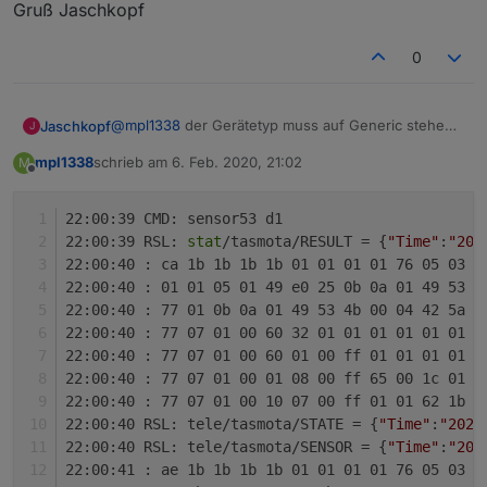
Gruß Jaschkopf
0
@
mpl1338
der Gerätetyp muss auf Generic stehen,
Jaschkopf
J
sonst muss nichts verändert werden. Ob dein
mpl1338
schrieb am
6. Feb. 2020, 21:02
M
Zähler die Leistung pro Phase ausgibt musst du mal
Gruß Jaschkopf
zuletzt editiert von
Offline
im Datenblatt nachlesen. Postete doch mal ein dump
deiner Rohwerte aus der Konsole mit aktiviertem
22:00:39 CMD: sensor53 d1
Debugging.
22:00:39 RSL: 
stat
/tasmota/RESULT = {
"Time"
:
"202
22:00:40 : ca 1b 1b 1b 1b 01 01 01 01 76 05 03 
d
22:00:40 : 01 01 05 01 49 e0 25 0b 0a 01 49 53 4
22:00:40 : 77 01 0b 0a 01 49 53 4b 00 04 42 5a 5
22:00:40 : 77 07 01 00 60 32 01 01 01 01 01 01 0
22:00:40 : 77 07 01 00 60 01 00 ff 01 01 01 01 0
22:00:40 : 77 07 01 00 01 08 00 ff 65 00 1c 01 0
22:00:40 : 77 07 01 00 10 07 00 ff 01 01 62 1b 5
22:00:40 RSL: tele/tasmota/STATE = {
"Time"
:
"2020
22:00:40 RSL: tele/tasmota/SENSOR = {
"Time"
:
"202
22:00:41 : ae 1b 1b 1b 1b 01 01 01 01 76 05 03 
d