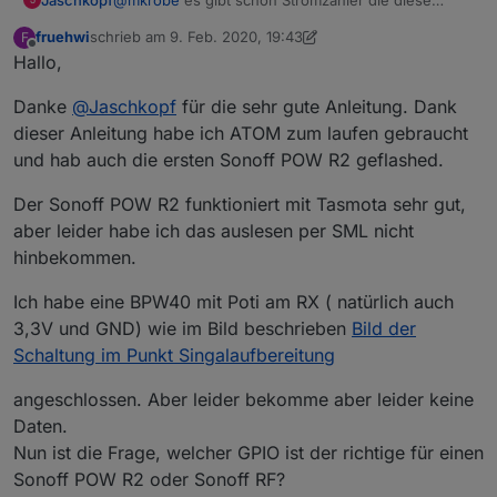
Daten messen und über die Schnittstelle ausgeben.
fruehwi
schrieb am
9. Feb. 2020, 19:43
F
Hab ich in einem anderen Forum schon gesehen ;)
zuletzt editiert von fruehwi
2. Okt. 2020, 21:49
Offline
Hallo,
Danke
@
Jaschkopf
für die sehr gute Anleitung. Dank
dieser Anleitung habe ich ATOM zum laufen gebraucht
und hab auch die ersten Sonoff POW R2 geflashed.
Der Sonoff POW R2 funktioniert mit Tasmota sehr gut,
aber leider habe ich das auslesen per SML nicht
hinbekommen.
Ich habe eine BPW40 mit Poti am RX ( natürlich auch
3,3V und GND) wie im Bild beschrieben
Bild der
Schaltung im Punkt Singalaufbereitung
angeschlossen. Aber leider bekomme aber leider keine
Daten.
Nun ist die Frage, welcher GPIO ist der richtige für einen
Sonoff POW R2 oder Sonoff RF?