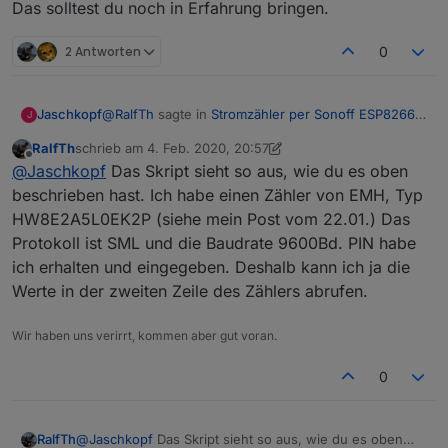
Das solltest du noch in Erfahrung bringen.
2 Antworten
0
@
RalfTh
sagte in
Stromzähler per Sonoff ESP8266
Jaschkopf
J
auslesen
:
RalfTh
schrieb am
4. Feb. 2020, 20:57
zuletzt editiert von RalfTh
2. Apr. 2020, 21:58
Offline
@
Jaschkopf
Der Lesekopf ist montiert. Das
@
Jaschkopf
Das Skript sieht so aus, wie du es oben
Skript hab meines AZ-Delivery D1 mini habe ich
beschrieben hast. Ich habe einen Zähler von EMH, Typ
Hast du schon ein Skript erstellt? Was für eine
folgendermaßen mit dem Volkszähler
HW8E2A5L0EK2P (siehe mein Post vom 22.01.) Das
Zähler hast du? Ggf muss der mit einem Pin
verbunden:
Protokoll ist SML und die Baudrate 9600Bd. PIN habe
freigeschaltet werden bevor er Daten ausgibt. Oder
manche Zähler benötigen eine Startsequenz damit
Gnd, +3,3V und Rxd des Volkszählers an
ich erhalten und eingegeben. Deshalb kann ich ja die
sie Daten senden. Das solltest du noch in Erfahrung
GPIO13(D7) des D1 Mini angeschlossen.
Werte in der zweiten Zeile des Zählers abrufen.
bringen.
Wir haben uns verirrt, kommen aber gut voran.
0
RalfTh
@
Jaschkopf
Das Skript sieht so aus, wie du es oben