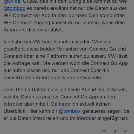
@
cvidal
Grüße, das mit dem Dongle bekommst du wie
nicht weil die FIN nicht erkannt wird. Ist da da ein
irgendwie Daten im IoBroker welche ich aber in der App
Abschluss eines Vertrages notwendig? Oder wie hast du
sehen kann bzw. gibt es keine Datenpunkte für die
Kann der Adapter noch nicht alle Daten aus der We
@
tombox
es bereits erwähnt hat nur die Daten aus der
die Apps wechseln können?
Fehlermeldungen (Reifendruckkontrolle, Getankte Liter
Connect Go App holen?
WE Connect Go App in den Iobroker. Den kompletten
etc.).
WE Connect Zugang kannst du nur nutzen, wenn dein
Autoradio dies unterstützt.
Ich habe bei VW bereits mehrmals den Wunsch
geäußert, diese beiden Varianten von Connect Go und
Connect über eine Plattform laufen zu lassen. VW lässt
die Anfrage kalt. Die werden wohl die Connect Go App
auslaufen lassen und nur das Connect über die
neuverbauten Autoradios weiter entwickeln.
Zum Thema Daten muss ich heute Abend mal schauen,
welche Daten es aus der Connect Go App an den
Iobroker übermittelt. Da habe ich aktuell keinen
Überblick. Hier kann dir
@
tombox
genaueres sagen, da
er die Daten interpretiert und im iobroker eingefügt hat.
0