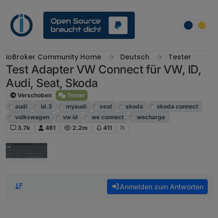
Weiter zum Inhalt
ioBroker Community Home
Deutsch
Tester
Test Adapter VW Connect für VW, ID,
Audi, Seat, Skoda
Verschoben
Tester
audi
id.3
myaudi
seat
skoda
skoda connect
volkswagen
vw id
we connect
wecharge
3.7k
461
2.2m
411
Anmelden zum Antworten