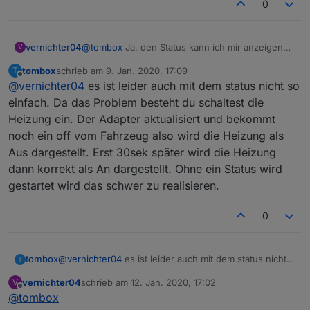
0
@
tombox
Ja, den Status kann ich mir anzeigen
vernichter04
V
lassen, nur nicht an Homekit übergeben. Den
tombox
schrieb am
9. Jan. 2020, 17:09
T
Standheizungsschalter habe ich dagegen als
Momentan habe ich es so gelöst. Ich frage
zuletzt editiert von
Offline
@
vernichter04
es ist leider auch mit dem status nicht so
Switch an Homekit übergeben. Daher dachte ich,
minütlich die Restlaufzeit ab und übertrage die
man könnte es möglich machen, dass über den
Restlaufzeit und habe in Homekit eine Regel
einfach. Da das Problem besteht du schaltest die
Status der Schalter geschaltet wird, was sinnvoll
erstellt: Restlaufzeit >= 29 min schalte
Heizung ein. Der Adapter aktualisiert und bekommt
ist, wenn man über Fernbedienung startet.
Standheizung ein, Restlaufzeit <= 1 min schalte
noch ein off vom Fahrzeug also wird die Heizung als
Standheizung aus. Die optimale Lösung ist das
Aus dargestellt. Erst 30sek später wird die Heizung
natürlich nicht, da beim Ein- und Ausschalten
immer nochmal der Start- oder Stop-Befehl
dann korrekt als An dargestellt. Ohne ein Status wird
gesendet wird.
gestartet wird das schwer zu realisieren.
0
tombox
@
vernichter04
es ist leider auch mit dem status nicht
T
so einfach. Da das Problem besteht du schaltest die
vernichter04
schrieb am
12. Jan. 2020, 17:02
V
Heizung ein. Der Adapter aktualisiert und bekommt
zuletzt editiert von
Offline
@
tombox
noch ein off vom Fahrzeug also wird die Heizung als