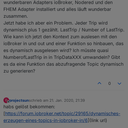
wunderbaren Adapters ioBroker, Nodered und den
FHEM Adapter installiert und alles läuft wunderbar
zusammen.
Jetzt habe ich aber ein Problem. Jeder Trip wird
dynamisch plus 1 gezählt. LastTrip / Number of LastTrip.
Wie kann ich jetzt den Kontext zum auslesen mit den
ioBroker in und out und einer Funktion so hinbauen, das
es dynamisch ausgelesen wird? Ich müsste quasi
NumberofLastTrip in in TripDataXXX umwandeln? Gibt
es da eine Funktion das abzufragende Topic dynamisch
zu generieren?
0
projectsun
schrieb am
21. Jan. 2020, 21:39
P
zuletzt editiert von
Offline
habs gelöst bekommen:
[
https://forum.iobroker.net/topic/29165/dynamisches-
erzeugen-eines-topics-in-iobroker-in/6
](link url)