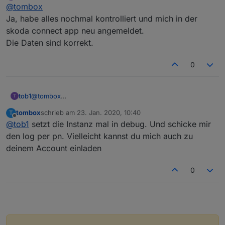
Offline
@
tombox
Ja, habe alles nochmal kontrolliert und mich in der
skoda connect app neu angemeldet.
Die Daten sind korrekt.
0
tob1
@
tombox
Ja, habe alles nochmal kontrolliert und mich in der skoda
tombox
schrieb am
23. Jan. 2020, 10:40
T
connect app neu angemeldet.
zuletzt editiert von
Offline
@
tob1
setzt die Instanz mal in debug. Und schicke mir
Die Daten sind korrekt.
den log per pn. Vielleicht kannst du mich auch zu
deinem Account einladen
0