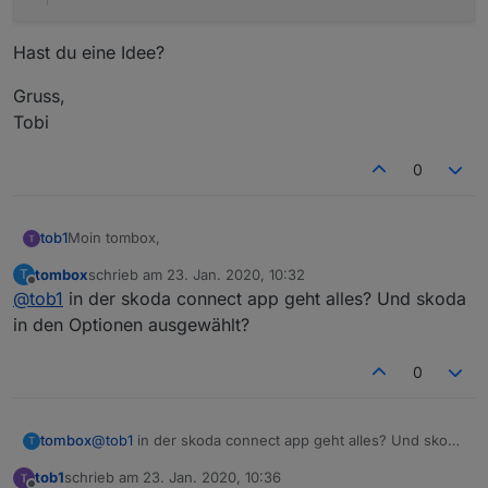
Hast du eine Idee?
Gruss,
Tobi
0
Moin tombox,
tob1
tombox
schrieb am
23. Jan. 2020, 10:32
T
bin durch Zufall auf deinen Adapter gestoßen und habe
zuletzt editiert von
Offline
@
tob1
in der skoda connect app geht alles? Und skoda
ihn direkt mal installiert.
Leider funktioniert der Login für Skoda scheinbar nicht.
in den Optionen ausgewählt?
Daten habe ich natürlich doppelt geprüft und neu
eingegeben.
0
undefined2020-01-23 11:16:54.797 - info: host.ra
2020-01-23 11:16:54.841 - info: host.raspberrypi
Hast du eine Idee?
2020-01-23 11:17:00.626 - info: vw-connect.0 (32
tombox
@
tob1
in der skoda connect app geht alles? Und skoda
T
in den Optionen ausgewählt?
Gruss,
tob1
schrieb am
23. Jan. 2020, 10:36
Tobi
zuletzt editiert von