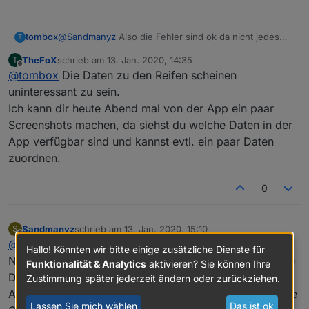
@
Sandmanyz
Also die Fehler sind ok da nicht jedes
tombox
T
Fahrzeug unterstützt, aber status müsste kommen. du
TheFoX
schrieb am
13. Jan. 2020, 14:35
T
könntest mich zu deinem fahrzeug als gast einladen
@
cvidal
die go app ist auch die einzige die bei dir
zuletzt editiert von
Offline
@
tombox
Die Daten zu den Reifen scheinen
dann kann ich es mir anschauen.
geht. Es kann sein das neue Daten hinzugekommen
sind bzw das diese daten nur lokal gespeichert
Reifen sehe ich das? Sind das wichtige Information?
uninteressant zu sein.
werden. Das kannst du testen wenn du die app löscht
Ich kann dir heute Abend mal von der App ein paar
und neuinstallierst und schaust ob alle daten wieder
[ {

Screenshots machen, da siehst du welche Daten in der
kommen oder für immer gelöscht sind. Denn Getankte
  "lastModifiedDateAud" : 1574360281452,

App verfügbar sind und kannst evtl. ein paar Daten
Liter sehe ich nicht nur so History/Trip Werte von
  "id" : 229,

wegen durschnitsverbrauch, ecoscore.
  "appTireId" : "1",

zuordnen.
  "type" : "1",

  "partnerId" : 645,

0
  "mileage" : 220.00,

  "mileageUnit" : "km",

  "manufacturerDate" : "-1",

Sandmanyz
schrieb am
13. Jan. 2020, 15:10
S
  "changeDate" : 0,

zuletzt editiert von
Offline
@
tombox
  "changeReminder" : 0,

Hallo! Könnten wir bitte einige zusätzliche Dienste für
Nach den letzten Beiträgen ist mir klar warum ich keine
  "serviceContacted" : 0,

Funktionalität & Analytics
aktivieren? Sie können Ihre
  "tireActive" : true,

Daten sehe. Mir war der Unterschied zwischen den
Zustimmung später jederzeit ändern oder zurückziehen.
  "vehicleId" : 405

Apps nicht bewusst. Ich verwende nämlich auch die We
Lassen Sie mich wählen
Das ist ok