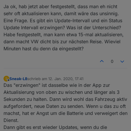
Aus dargestellt. Erst 30sek später wird die Heizung
Ja ok, hab jetzt aber festgestellt, dass man eh nicht
dann korrekt als An dargestellt. Ohne ein Status wird
gestartet wird das schwer zu realisieren.
sehr oft aktualisieren kann, damit wäre das unsinnig.
Eine Frage. Es gibt ein Update-Intervall und ein Status
Update Intervall erzwingen? Was ist der Unterschied?
Habe festgestellt, man kann etwa 15-mal aktualisieren,
dann macht VW dicht bis zur nächsten Reise. Wieviel
Minuten hast du denn da eingestellt?
0
Sneak-L8
schrieb am
12. Jan. 2020, 17:41
S
zuletzt editiert von
Offline
Das "erzwingen" ist dasselbe wie in der App zur
Aktualisierung von oben zu wischen und länger als 3
Sekunden zu halten. Dann wird wohl das Fahrzeug aktiv
aufgefordert, neue Daten zu senden. Wenn u das zu oft
machst, hat er Angst um die Batterie und verweigert den
Dienst.
Dann gibt es erst wieder Updates, wenn du die