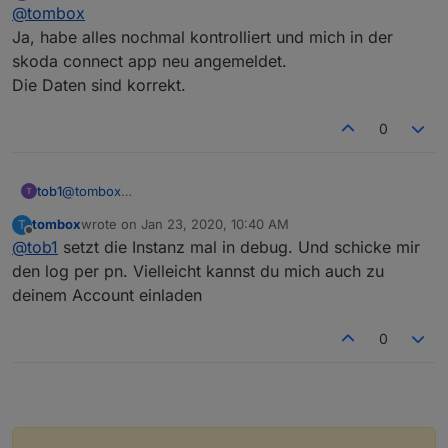
Offline
@
tombox
Ja, habe alles nochmal kontrolliert und mich in der
skoda connect app neu angemeldet.
Die Daten sind korrekt.
0
tob1
@
tombox
Ja, habe alles nochmal kontrolliert und mich in der skoda
tombox
wrote on
Jan 23, 2020, 10:40 AM
T
connect app neu angemeldet.
last edited by
Offline
@
tob1
setzt die Instanz mal in debug. Und schicke mir
Die Daten sind korrekt.
den log per pn. Vielleicht kannst du mich auch zu
deinem Account einladen
0