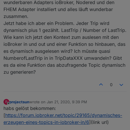
wunderbaren Adapters ioBroker, Nodered und den
FHEM Adapter installiert und alles läuft wunderbar
zusammen.
Jetzt habe ich aber ein Problem. Jeder Trip wird
dynamisch plus 1 gezählt. LastTrip / Number of LastTrip.
Wie kann ich jetzt den Kontext zum auslesen mit den
ioBroker in und out und einer Funktion so hinbauen, das
es dynamisch ausgelesen wird? Ich müsste quasi
NumberofLastTrip in in TripDataXXX umwandeln? Gibt
es da eine Funktion das abzufragende Topic dynamisch
zu generieren?
0
projectsun
wrote on
Jan 21, 2020, 9:39 PM
P
last edited by
Offline
habs gelöst bekommen:
[
https://forum.iobroker.net/topic/29165/dynamisches-
erzeugen-eines-topics-in-iobroker-in/6
](link url)