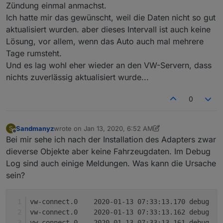
Zündung einmal anmachst.
Ich hatte mir das gewünscht, weil die Daten nicht so gut
aktualisiert wurden. aber dieses Intervall ist auch keine
Lösung, vor allem, wenn das Auto auch mal mehrere
Tage rumsteht.
Und es lag wohl eher wieder an den VW-Servern, dass
nichts zuverlässig aktualisiert wurde...
0
Sandmanyz
wrote on
Jan 13, 2020, 6:52 AM
S
last edited by Sandmanyz
Jan 13, 2020, 7:52 AM
Offline
Bei mir sehe ich nach der Installation des Adapters zwar
dieverse Objekte aber keine Fahrzeugdaten. Im Debug
Log sind auch einige Meldungen. Was kann die Ursache
sein?
vw-
vw
v