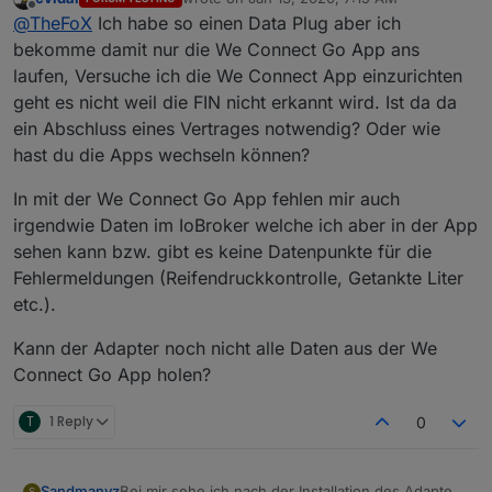
angemeldet habe, hat er eine Sicherung gefunden
Wenn du Interesse hast was zu testen dann schreib
last edited by
Offline
vw-
@
TheFoX
Ich habe so einen Data Plug aber ich
und dieser wieder heruntergeladen. In den
mir.
vw
Einstellungen der Connect Go App habe ich einen
bekomme damit nur die We Connect Go App ans
v
Punkt "Datensicherung" gefunden. Also die App holt
laufen, Versuche ich die We Connect App einzurichten
v
die Daten per Bluetooth auf das Smartphone und
geht es nicht weil die FIN nicht erkannt wird. Ist da da
dieses sichert dann in regelmäßen Abständen die
vw-
ein Abschluss eines Vertrages notwendig? Oder wie
Daten als Sicherung in die VW Cloud aber in anderer
vw
Form als mit We Connect direkt, weil dein Adapter da
hast du die Apps wechseln können?
v
nichts findet und ich eine Fehlermeldung im Log habe.
v
In mit der We Connect Go App fehlen mir auch
vw-
vw-
irgendwie Daten im IoBroker welche ich aber in der App
vw-
sehen kann bzw. gibt es keine Datenpunkte für die
vw
Fehlermeldungen (Reifendruckkontrolle, Getankte Liter
vw
etc.).
vw
v
Kann der Adapter noch nicht alle Daten aus der We
vw-
Connect Go App holen?
vw-
v
T
1 Reply
0
v
Bei mir sehe ich nach der Installation des Adapters
Sandmanyz
S