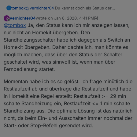
tombox
@
vernichter04
Du kannst doch als Status der
T
Standheizung einfach die Felder nutzen oder?
vernichter04
wrote on
Jan 8, 2020, 4:41 PM
V
vw-
last edited by vernichter04
Jan 8, 2020, 5:51 PM
Offline
@
tombox
Ja, den Status kann ich mir anzeigen lassen,
connect.0.xxxx.remoteStandheizung.climatisationState
Report
nur nicht an Homekit übergeben. Den
Standheizungsschalter habe ich dagegen als Switch an
Homekit übergeben. Daher dachte ich, man könnte es
möglich machen, dass über den Status der Schalter
geschaltet wird, was sinnvoll ist, wenn man über
Fernbedienung startet.
Momentan habe ich es so gelöst. Ich frage minütlich die
Restlaufzeit ab und übertrage die Restlaufzeit und habe
in Homekit eine Regel erstellt: Restlaufzeit >= 29 min
schalte Standheizung ein, Restlaufzeit <= 1 min schalte
Standheizung aus. Die optimale Lösung ist das natürlich
nicht, da beim Ein- und Ausschalten immer nochmal der
Start- oder Stop-Befehl gesendet wird.