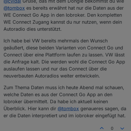
@
cvidal
Grüße, das mit dem Dongle bekommst du wie
nicht weil die FIN nicht erkannt wird. Ist da da ein
irgendwie Daten im IoBroker welche ich aber in der App
Abschluss eines Vertrages notwendig? Oder wie hast du
sehen kann bzw. gibt es keine Datenpunkte für die
Kann der Adapter noch nicht alle Daten aus der We
@
tombox
es bereits erwähnt hat nur die Daten aus der
die Apps wechseln können?
Fehlermeldungen (Reifendruckkontrolle, Getankte Liter
Connect Go App holen?
WE Connect Go App in den Iobroker. Den kompletten
etc.).
WE Connect Zugang kannst du nur nutzen, wenn dein
Autoradio dies unterstützt.
Ich habe bei VW bereits mehrmals den Wunsch
geäußert, diese beiden Varianten von Connect Go und
Connect über eine Plattform laufen zu lassen. VW lässt
die Anfrage kalt. Die werden wohl die Connect Go App
auslaufen lassen und nur das Connect über die
neuverbauten Autoradios weiter entwickeln.
Zum Thema Daten muss ich heute Abend mal schauen,
welche Daten es aus der Connect Go App an den
Iobroker übermittelt. Da habe ich aktuell keinen
Überblick. Hier kann dir
@
tombox
genaueres sagen, da
er die Daten interpretiert und im iobroker eingefügt hat.
0