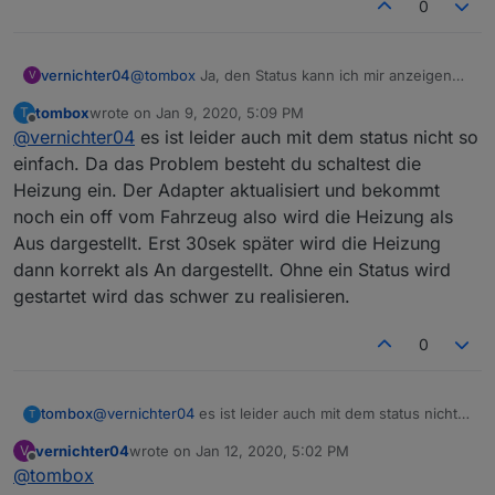
0
@
tombox
Ja, den Status kann ich mir anzeigen
vernichter04
V
lassen, nur nicht an Homekit übergeben. Den
tombox
wrote on
Jan 9, 2020, 5:09 PM
T
Standheizungsschalter habe ich dagegen als
Momentan habe ich es so gelöst. Ich frage
last edited by
Offline
@
vernichter04
es ist leider auch mit dem status nicht so
Switch an Homekit übergeben. Daher dachte ich,
minütlich die Restlaufzeit ab und übertrage die
man könnte es möglich machen, dass über den
Restlaufzeit und habe in Homekit eine Regel
einfach. Da das Problem besteht du schaltest die
Status der Schalter geschaltet wird, was sinnvoll
erstellt: Restlaufzeit >= 29 min schalte
Heizung ein. Der Adapter aktualisiert und bekommt
ist, wenn man über Fernbedienung startet.
Standheizung ein, Restlaufzeit <= 1 min schalte
noch ein off vom Fahrzeug also wird die Heizung als
Standheizung aus. Die optimale Lösung ist das
Aus dargestellt. Erst 30sek später wird die Heizung
natürlich nicht, da beim Ein- und Ausschalten
immer nochmal der Start- oder Stop-Befehl
dann korrekt als An dargestellt. Ohne ein Status wird
gesendet wird.
gestartet wird das schwer zu realisieren.
0
tombox
@
vernichter04
es ist leider auch mit dem status nicht
T
so einfach. Da das Problem besteht du schaltest die
vernichter04
wrote on
Jan 12, 2020, 5:02 PM
V
Heizung ein. Der Adapter aktualisiert und bekommt
last edited by
Offline
@
tombox
noch ein off vom Fahrzeug also wird die Heizung als