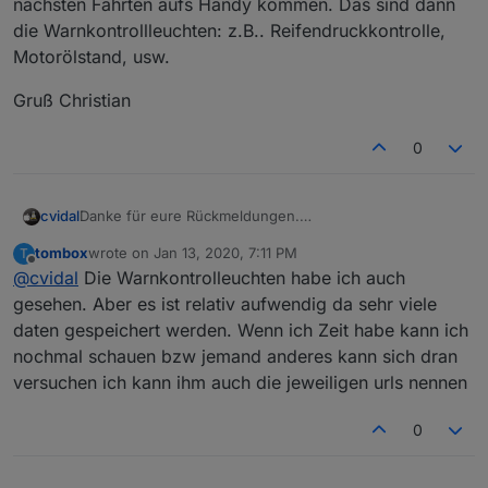
nächsten Fahrten aufs Handy kommen. Das sind dann
die Warnkontrollleuchten: z.B.. Reifendruckkontrolle,
Motorölstand, usw.
Gruß Christian
0
Danke für eure Rückmeldungen.
cvidal
Ich habe jetzt mal die Go App auf dem Handy meiner
tombox
wrote on
Jan 13, 2020, 7:11 PM
T
Frau installiert und mich mit meinem Account eingeloggt.
Gruß Christian
last edited by
Offline
@
cvidal
Die Warnkontrolleuchten habe ich auch
Die Daten die in der App sofort synchronisiert werden
sind auch die, die ich im ioBroker bekomme.
gesehen. Aber es ist relativ aufwendig da sehr viele
Die Daten welche ich nicht im Iobroker bekomme
daten gespeichert werden. Wenn ich Zeit habe kann ich
scheinen dann nur lokal auf dem Handy zu sein, da
nochmal schauen bzw jemand anderes kann sich dran
steht dann auch in der App das diese Daten erst bei den
versuchen ich kann ihm auch die jeweiligen urls nennen
nächsten Fahrten aufs Handy kommen. Das sind dann
die Warnkontrollleuchten: z.B.. Reifendruckkontrolle,
Motorölstand, usw.
0