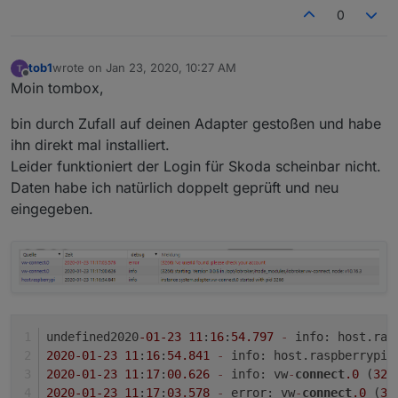
0
tob1
wrote on
Jan 23, 2020, 10:27 AM
last edited by
Offline
Moin tombox,
bin durch Zufall auf deinen Adapter gestoßen und habe
ihn direkt mal installiert.
Leider funktioniert der Login für Skoda scheinbar nicht.
Daten habe ich natürlich doppelt geprüft und neu
eingegeben.
undefined2020
-01
-23
11
:
16
:
54.797
-
 info: host.ras
2020
-01
-23
11
:
16
:
54.841
-
 info: host.raspberrypi 
2020
-01
-23
11
:
17
:
00.626
-
 info: vw
-
connect
.0
 (
326
2020
-01
-23
11
:
17
:
03.578
-
 error: vw
-
connect
.0
 (
32