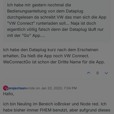
ist doch eigentlich völlig falsch denn der Dataplug läuft
Ich habe mir gestern nochmal die
nur mit der "Go" App....
Bedienungsanleitung von dem Dataplug
durchgelesen da schreibt VW das man sich die App
"VW Connect" runterladen soll... Naja ist doch
eigentlich völlig falsch denn der Dataplug läuft nur
mit der "Go" App....
Ich habe den Dataplug kurz nach dem Erscheinen
erhalten. Da hieß die App noch VW Connect.
WeConnectGo ist schon der Dritte Name für die App.
0
projectsun
wrote on
Jan 20, 2020, 7:04 PM
P
last edited by
Offline
Hallo,
ich bin Neuling im Bereich ioBroker und Node red. Ich
habe bisher immer FHEM benutzt, aber aufgrund dieses