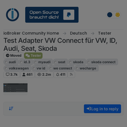
Skip to content
ioBroker Community Home
Deutsch
Tester
Test Adapter VW Connect für VW, ID,
Audi, Seat, Skoda
Moved
Tester
audi
id.3
myaudi
seat
skoda
skoda connect
volkswagen
vw id
we connect
wecharge
3.7k
461
2.2m
411
Log in to reply