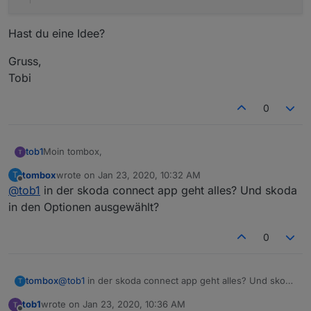
Hast du eine Idee?
Gruss,
Tobi
0
Moin tombox,
tob1
tombox
wrote on
Jan 23, 2020, 10:32 AM
T
bin durch Zufall auf deinen Adapter gestoßen und habe
last edited by
Offline
@
tob1
in der skoda connect app geht alles? Und skoda
ihn direkt mal installiert.
Leider funktioniert der Login für Skoda scheinbar nicht.
in den Optionen ausgewählt?
Daten habe ich natürlich doppelt geprüft und neu
eingegeben.
0
undefined2020-01-23 11:16:54.797 - info: host.ra
2020-01-23 11:16:54.841 - info: host.raspberrypi
Hast du eine Idee?
2020-01-23 11:17:00.626 - info: vw-connect.0 (32
tombox
@
tob1
in der skoda connect app geht alles? Und skoda
T
in den Optionen ausgewählt?
Gruss,
tob1
wrote on
Jan 23, 2020, 10:36 AM
Tobi
last edited by