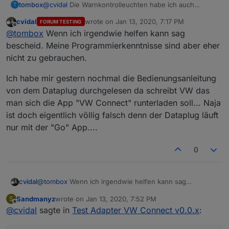
tombox
@
cvidal
Die Warnkontrolleuchten habe ich auch
T
gesehen. Aber es ist relativ aufwendig da sehr viele
cvidal
wrote on
Jan 13, 2020, 7:17 PM
FORUM TESTING
daten gespeichert werden. Wenn ich Zeit habe kann
last edited by
Offline
@
tombox
Wenn ich irgendwie helfen kann sag
ich nochmal schauen bzw jemand anderes kann sich
dran versuchen ich kann ihm auch die jeweiligen urls
bescheid. Meine Programmierkenntnisse sind aber eher
nennen
nicht zu gebrauchen.
Ich habe mir gestern nochmal die Bedienungsanleitung
von dem Dataplug durchgelesen da schreibt VW das
man sich die App "VW Connect" runterladen soll... Naja
ist doch eigentlich völlig falsch denn der Dataplug läuft
nur mit der "Go" App....
0
@
tombox
Wenn ich irgendwie helfen kann sag
cvidal
bescheid. Meine Programmierkenntnisse sind aber eher
Sandmanyz
wrote on
Jan 13, 2020, 7:52 PM
S
nicht zu gebrauchen.
Ich habe mir gestern nochmal die Bedienungsanleitung
last edited by
Offline
@
cvidal
sagte in
Test Adapter VW Connect v0.0.x
:
von dem Dataplug durchgelesen da schreibt VW das
man sich die App "VW Connect" runterladen soll... Naja