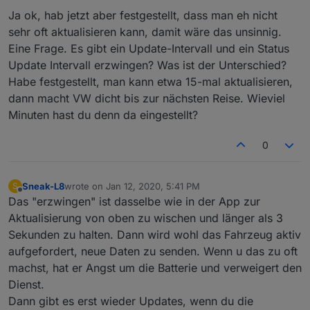
Aus dargestellt. Erst 30sek später wird die Heizung
Ja ok, hab jetzt aber festgestellt, dass man eh nicht
dann korrekt als An dargestellt. Ohne ein Status wird
gestartet wird das schwer zu realisieren.
sehr oft aktualisieren kann, damit wäre das unsinnig.
Eine Frage. Es gibt ein Update-Intervall und ein Status
Update Intervall erzwingen? Was ist der Unterschied?
Habe festgestellt, man kann etwa 15-mal aktualisieren,
dann macht VW dicht bis zur nächsten Reise. Wieviel
Minuten hast du denn da eingestellt?
0
Sneak-L8
wrote on
Jan 12, 2020, 5:41 PM
S
last edited by
Offline
Das "erzwingen" ist dasselbe wie in der App zur
Aktualisierung von oben zu wischen und länger als 3
Sekunden zu halten. Dann wird wohl das Fahrzeug aktiv
aufgefordert, neue Daten zu senden. Wenn u das zu oft
machst, hat er Angst um die Batterie und verweigert den
Dienst.
Dann gibt es erst wieder Updates, wenn du die