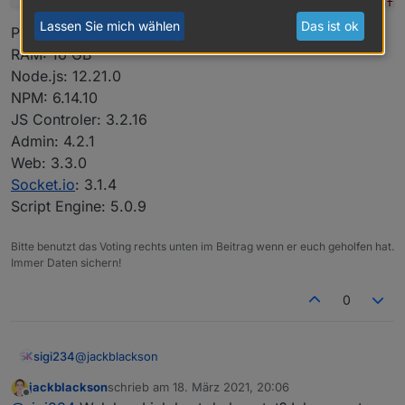
host.Medion(Home)
2021-03-18 21:02:03.589	
info
Lassen Sie mich wählen
Das ist ok
Platform: Windows
RAM: 16 GB
Node.js: 12.21.0
NPM: 6.14.10
JS Controler: 3.2.16
Admin: 4.2.1
Web: 3.3.0
Socket.io
: 3.1.4
Script Engine: 5.0.9
Bitte benutzt das Voting rechts unten im Beitrag wenn er euch geholfen hat.
Immer Daten sichern!
0
@
jackblackson
sigi234
jackblackson
schrieb am
18. März 2021, 20:06
zuletzt editiert von
Offline