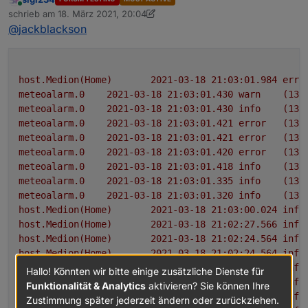
Objekte mal löscht, seht ihr das die Daten wieder
Online
schrieb am
18. März 2021, 20:04
aktualisiert werden, aber nur einmalig. Ich schau
zuletzt editiert von sigi234
@
jackblackson
grad woran das liegt.
host.Medion(Home)
2021-03-18 21:03:01.984	
erro
meteoalarm.0
2021-03-18 21:03:01.430	
warn
(135
meteoalarm.0
2021-03-18 21:03:01.430	
info
(135
meteoalarm.0
2021-03-18 21:03:01.421	
error
(135
meteoalarm.0
2021-03-18 21:03:01.421	
error
(135
meteoalarm.0
2021-03-18 21:03:01.420	
error
(135
meteoalarm.0
2021-03-18 21:03:01.418	
info
(135
meteoalarm.0
2021-03-18 21:03:01.335	
info
(135
meteoalarm.0
2021-03-18 21:03:01.320	
info
(135
host.Medion(Home)
2021-03-18 21:03:00.024	
info
host.Medion(Home)
2021-03-18 21:02:27.566	
info
host.Medion(Home)
2021-03-18 21:02:24.564	
info
host.Medion(Home)
2021-03-18 21:02:24.564	
info
host.Medion(Home)
2021-03-18 21:02:22.878	
info
Hallo! Könnten wir bitte einige zusätzliche Dienste für
host.Medion(Home)
2021-03-18 21:02:19.853	
info
Funktionalität & Analytics
aktivieren? Sie können Ihre
host.Medion(Home)
2021-03-18 21:02:19.852	
info
Zustimmung später jederzeit ändern oder zurückziehen.