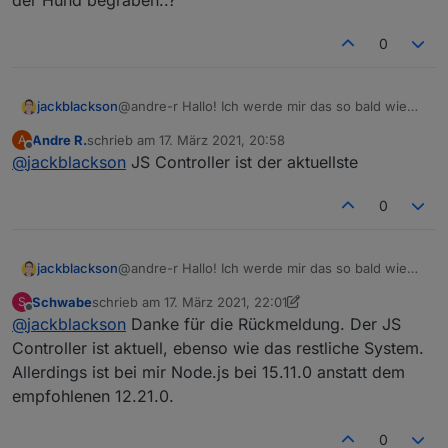
der Hund begraben..?
0
jackblackson
@andre-r Hallo! Ich werde mir das so bald wie
möglich ansehen - das ist sehr komisch, weil es
Andre R.
schrieb am
17. März 2021, 20:58
A
bei mir noch funktioniert. Habt ihr alle auf die
zuletzt editiert von
Offline
@
jackblackson
JS Controller ist der aktuellste
aktuelle Javascript Controller Version aktualisiert?
0
jackblackson
@andre-r Hallo! Ich werde mir das so bald wie
möglich ansehen - das ist sehr komisch, weil es
Schwabe
schrieb am
17. März 2021, 22:01
S
bei mir noch funktioniert. Habt ihr alle auf die
zuletzt editiert von Schwabe
Offline
@
jackblackson
Danke für die Rückmeldung. Der JS
aktuelle Javascript Controller Version aktualisiert?
Controller ist aktuell, ebenso wie das restliche System.
Allerdings ist bei mir Node.js bei 15.11.0 anstatt dem
empfohlenen 12.21.0.
0