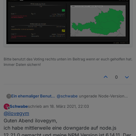
Bitte benutzt das Voting rechts unten im Beitrag wenn er euch geholfen hat.
Immer Daten sichern!
0
@
schwabe
ungerade Node-Versionen
Ein ehemaliger Benutzer
?
sind immer experimentell und nur zum
Schwabe
schrieb am
18. März 2021, 22:03
S
Testen gedacht, dass damit überhaupt
Ich denke bei dir ist dann vielleicht
zuletzt editiert von
Offline
@
ilovegym
was geht, ist schon super.
auch noch npm 7 installiert, das macht
in der Version gerade richtig
iobroker und alles läuft super mit
Guten Abend ilovegym,
probleme... ??
node 12 oder 14, aber bitte immer mit
ich habe mittlerweile eine downgarde auf node.js
npm 6.
12.21.0 gemacht und meine NPM Version ist 6.14.11. Der