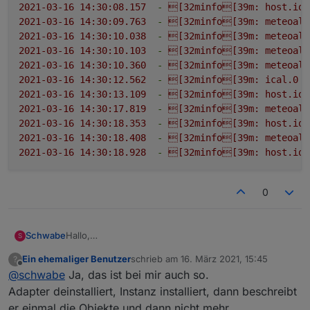
2021-03-16 14:30:08.157
-
[32minfo[39m:
host.ioB
2021-03-16 14:30:09.763
-
[32minfo[39m:
meteoala
2021-03-16 14:30:10.038
-
[32minfo[39m:
meteoala
2021-03-16 14:30:10.103
-
[32minfo[39m:
meteoala
2021-03-16 14:30:10.360
-
[32minfo[39m:
meteoala
2021-03-16 14:30:12.562
-
[32minfo[39m:
ical.0
(
2021-03-16 14:30:13.109
-
[32minfo[39m:
host.ioB
2021-03-16 14:30:17.819
-
[32minfo[39m:
meteoala
2021-03-16 14:30:18.353
-
[32minfo[39m:
host.ioB
2021-03-16 14:30:18.408
-
[32minfo[39m:
meteoala
2021-03-16 14:30:18.928
-
[32minfo[39m:
host.ioB
0
Hallo,
Schwabe
S
Danke erstmal für den super Adapter.
Ein ehemaliger Benutzer
schrieb am
16. März 2021, 15:45
?
Leider läuft er bei mir auf 2 Systemen nicht mehr .
Ergänzend kann ich sagen, das ich auf beiden
zuletzt editiert von
Offline
@
schwabe
Ja, das ist bei mir auch so.
Ich habe einen ioBroker auf Ubuntu unter Windows
Systemen die Adapter deinstalliert und neu installiert
und einen auf einem TinkerBoard.
habe. Danach hat das System eine Abfrage gemacht
2021-03-16 14:30:04.116  - [32minfo[39m: h
Adapter deinstalliert, Instanz installiert, dann beschreibt
Auf beiden Systemen hat der Adapter bei mir unter
und danach wieder nichts mehr.
2021-03-16 14:30:06.024  - [32minfo[39m: m
er einmal die Objekte und dann nicht mehr.