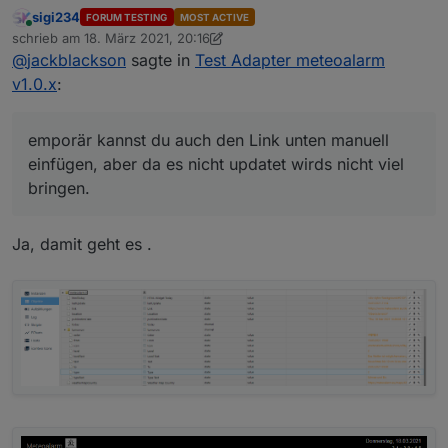
da werd ich mich wohl nochmal reinknien
sigi234
FORUM TESTING
MOST ACTIVE
müssen. Temporär kannst du auch den Link
Online
schrieb am
18. März 2021, 20:16
unten manuell einfügen, aber da es nicht updatet
zuletzt editiert von sigi234
@
jackblackson
sagte in
Test Adapter meteoalarm
wirds nicht viel bringen.
v1.0.x
:
emporär kannst du auch den Link unten manuell
einfügen, aber da es nicht updatet wirds nicht viel
bringen.
Ja, damit geht es .