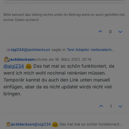
Bitte benutzt das Voting rechts unten im Beitrag wenn er euch geholfen hat.
Immer Daten sichern!
0
@
jackblackson
sagte in
Test Adapter meteoalarm
sigi234
v1.0.x
:
jackblackson
schrieb am
18. März 2021, 20:14
zuletzt editiert von
Offline
@
sigi234
Welchen Link hast du benutzt? Ich
@
sigi234
Das hat mal so schön funktioniert, da
vermute, du hast hier nicht eine Region
werd ich mich wohl nochmal reinknien müssen.
Ja,
ausgewählt, sonder das xml von der Länderseite
Temporär kannst du auch den Link unten manuell
genommen? Er sollte so aussehen:
einfügen, aber da es nicht updatet wirds nicht viel
Region geht nicht?
https://www.meteoalarm.eu/documents/rss/at/AT
001.rss
bringen.
Aber natürlich sollte der Adapter das Abfangen.
1
@
sigi234
Das hat mal so schön funktioniert,
jackblackson