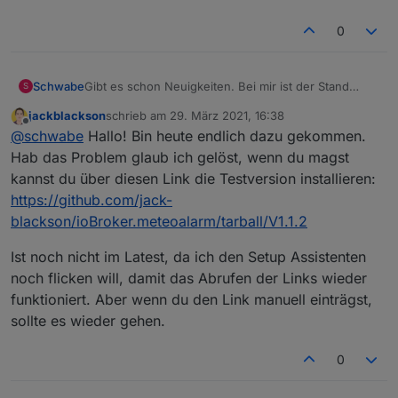
Meteoalarm Version noch 1.0.9 und somit muss ich
den Link eh händisch eintragen. Ich verwende
0
"
http://meteoalarm.eu/documents/rss/de/DE128.rss
"
Der Stand bei mir ist noch immer 14.02.2021 23:30,
sprich direkt nach der Installation.
Danke für die Mühen!
Schwabe
Gibt es schon Neuigkeiten. Bei mir ist der Stand
S
unverändert, trotz das der Adapter auf "grün" steht,
jackblackson
schrieb am
29. März 2021, 16:38
werden die Daten nicht aktualisiert.
zuletzt editiert von
Offline
@
schwabe
Hallo! Bin heute endlich dazu gekommen.
Hab das Problem glaub ich gelöst, wenn du magst
kannst du über diesen Link die Testversion installieren:
https://github.com/jack-
blackson/ioBroker.meteoalarm/tarball/V1.1.2
Ist noch nicht im Latest, da ich den Setup Assistenten
noch flicken will, damit das Abrufen der Links wieder
funktioniert. Aber wenn du den Link manuell einträgst,
sollte es wieder gehen.
0