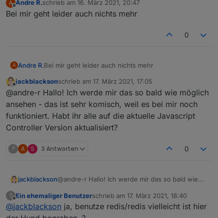
Andre R.
schrieb am
16. März 2021, 20:47
A
zuletzt editiert von
Offline
Bei mir geht leider auch nichts mehr
0
Andre R.
Bei mir geht leider auch nichts mehr
A
jackblackson
schrieb am
17. März 2021, 17:05
zuletzt editiert von
Offline
@andre-r Hallo! Ich werde mir das so bald wie möglich
ansehen - das ist sehr komisch, weil es bei mir noch
funktioniert. Habt ihr alle auf die aktuelle Javascript
Controller Version aktualisiert?
?
A
S
3 Antworten
0
jackblackson
@andre-r Hallo! Ich werde mir das so bald wie
möglich ansehen - das ist sehr komisch, weil es
Ein ehemaliger Benutzer
schrieb am
17. März 2021, 18:40
?
bei mir noch funktioniert. Habt ihr alle auf die
zuletzt editiert von
Offline
@
jackblackson
ja, benutze redis/redis vielleicht ist hier
aktuelle Javascript Controller Version aktualisiert?