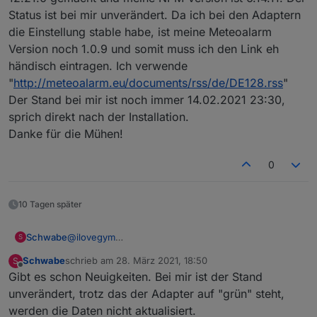
Status ist bei mir unverändert. Da ich bei den Adaptern
die Einstellung stable habe, ist meine Meteoalarm
Version noch 1.0.9 und somit muss ich den Link eh
händisch eintragen. Ich verwende
"
http://meteoalarm.eu/documents/rss/de/DE128.rss
"
Der Stand bei mir ist noch immer 14.02.2021 23:30,
sprich direkt nach der Installation.
Danke für die Mühen!
0
10 Tagen später
Schwabe
@
ilovegym
S
Guten Abend ilovegym,
Schwabe
schrieb am
28. März 2021, 18:50
S
ich habe mittlerweile eine downgarde auf node.js
zuletzt editiert von
Offline
Gibt es schon Neuigkeiten. Bei mir ist der Stand
12.21.0 gemacht und meine NPM Version ist 6.14.11.
Der Status ist bei mir unverändert. Da ich bei den
unverändert, trotz das der Adapter auf "grün" steht,
Adaptern die Einstellung stable habe, ist meine
werden die Daten nicht aktualisiert.