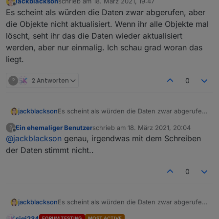
jackblackson
schrieb am
18. März 2021, 19:47
Testen gedacht, dass damit überhaupt
Ich denke bei dir ist dann vielleicht
zuletzt editiert von
Offline
Es scheint als würden die Daten zwar abgerufen, aber
was geht, ist schon super.
auch noch npm 7 installiert, das macht
in der Version gerade richtig
iobroker und alles läuft super mit
die Objekte nicht aktualisiert. Wenn ihr alle Objekte mal
probleme... ??
node 12 oder 14, aber bitte immer mit
löscht, seht ihr das die Daten wieder aktualisiert
npm 6.
werden, aber nur einmalig. Ich schau grad woran das
liegt.
?
2 Antworten
0
jackblackson
Es scheint als würden die Daten zwar abgerufen,
aber die Objekte nicht aktualisiert. Wenn ihr alle
Ein ehemaliger Benutzer
schrieb am
18. März 2021, 20:04
?
Objekte mal löscht, seht ihr das die Daten wieder
zuletzt editiert von
Offline
@
jackblackson
genau, irgendwas mit dem Schreiben
aktualisiert werden, aber nur einmalig. Ich schau
grad woran das liegt.
der Daten stimmt nicht..
0
jackblackson
Es scheint als würden die Daten zwar abgerufen,
aber die Objekte nicht aktualisiert. Wenn ihr alle
sigi234
FORUM TESTING
MOST ACTIVE