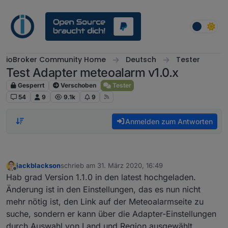
Weiter zum Inhalt
ioBroker Community Home
Deutsch
Tester
Test Adapter meteoalarm v1.0.x
Gesperrt
Verschoben
Tester
54
9
9.1k
9
Anmelden zum Antworten
jackblackson
schrieb am
31. März 2020, 16:49
zuletzt editiert von
Offline
Hab grad Version 1.1.0 in den latest hochgeladen.
Änderung ist in den Einstellungen, das es nun nicht
mehr nötig ist, den Link auf der Meteoalarmseite zu
suche, sondern er kann über die Adapter-Einstellungen
durch Auswahl von Land und Region ausgewählt