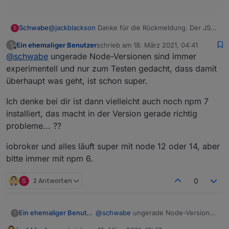
Schwabe
@
jackblackson
Danke für die Rückmeldung. Der JS
S
Controller ist aktuell, ebenso wie das restliche
Ein ehemaliger Benutzer
schrieb am
18. März 2021, 04:41
?
System. Allerdings ist bei mir Node.js bei 15.11.0
zuletzt editiert von
Offline
@
schwabe
ungerade Node-Versionen sind immer
anstatt dem empfohlenen 12.21.0.
experimentell und nur zum Testen gedacht, dass damit
überhaupt was geht, ist schon super.
Ich denke bei dir ist dann vielleicht auch noch npm 7
installiert, das macht in der Version gerade richtig
probleme... ??
iobroker und alles läuft super mit node 12 oder 14, aber
bitte immer mit npm 6.
S
2 Antworten
0
@
schwabe
ungerade Node-Versionen
Ein ehemaliger Benutzer
?
sind immer experimentell und nur zum