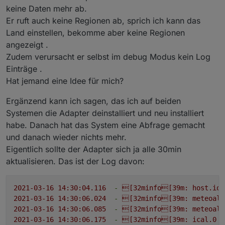
keine Daten mehr ab.
Er ruft auch keine Regionen ab, sprich ich kann das
Land einstellen, bekomme aber keine Regionen
angezeigt .
Zudem verursacht er selbst im debug Modus kein Log
Einträge .
Hat jemand eine Idee für mich?
Ergänzend kann ich sagen, das ich auf beiden
Systemen die Adapter deinstalliert und neu installiert
habe. Danach hat das System eine Abfrage gemacht
und danach wieder nichts mehr.
Eigentlich sollte der Adapter sich ja alle 30min
aktualisieren. Das ist der Log davon:
2021-03-16 14:30:04.116
-
[32minfo[39m:
host.ioB
2021-03-16 14:30:06.024
-
[32minfo[39m:
meteoala
2021-03-16 14:30:06.085
-
[32minfo[39m:
meteoala
2021-03-16 14:30:06.175
-
[32minfo[39m:
ical.0
(